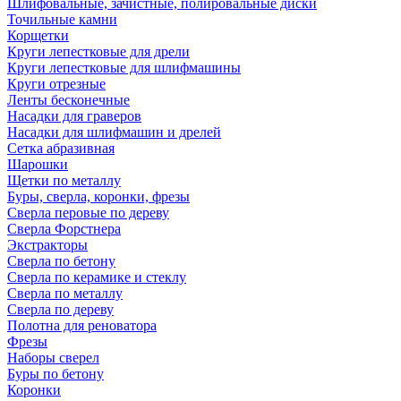
Шлифовальные, зачистные, полировальные диски
Точильные камни
Корщетки
Круги лепестковые для дрели
Круги лепестковые для шлифмашины
Круги отрезные
Ленты бесконечные
Насадки для граверов
Насадки для шлифмашин и дрелей
Сетка абразивная
Шарошки
Щетки по металлу
Буры, сверла, коронки, фрезы
Сверла перовые по дереву
Сверла Форстнера
Экстракторы
Сверла по бетону
Сверла по керамике и стеклу
Сверла по металлу
Сверла по дереву
Полотна для реноватора
Фрезы
Наборы сверел
Буры по бетону
Коронки