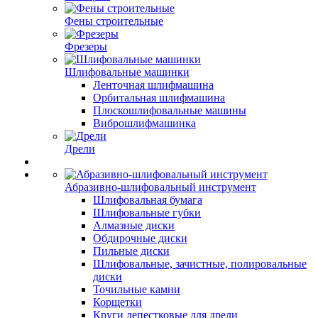
Фены строительные
Фрезеры
Шлифовальные машинки
Ленточная шлифмашина
Орбитальная шлифмашина
Плоскошлифовальные машины
Виброшлифмашинка
Дрели
Абразивно-шлифовальный инструмент
Шлифовальная бумага
Шлифовальные губки
Алмазные диски
Обдирочные диски
Пильные диски
Шлифовальные, зачистные, полировальные
диски
Точильные камни
Корщетки
Круги лепестковые для дрели