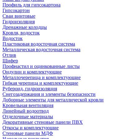
Профиль для гипсокартона
Гипсокартон
Сваи винтовые
Гидроизоляция
Дренажные колодцы
Кровля, водосток
Водосток
Пластиковая водосточная система
Металлическая водосточная система
Отлив
Шифер
Профнастил и оцинкованные листы
Ондулин и комплектующие
Металлочерепица и комплектующие
Гибкая черепица и комплектующие
Рубероид, гидроизоляция
Снегозадержания и элементы безопасности
Доборные элементы для металлической кровли
Кровельная вентиляция
Линейный водоотвод
Отделочные материалы
Декоративные стеновые панели ПВХ
Откосы и комплектующие
Стеновые панели МДФ
Напольные покрытия