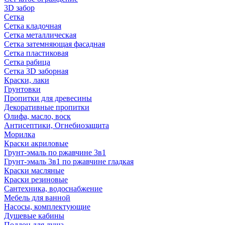
3D забор
Сетка
Сетка кладочная
Сетка металлическая
Сетка затемняющая фасадная
Сетка пластиковая
Сетка рабица
Сетка 3D заборная
Краски, лаки
Грунтовки
Пропитки для древесины
Декоративные пропитки
Олифа, масло, воск
Антисептики, Огнебиозащита
Морилка
Краски акриловые
Грунт-эмаль по ржавчине 3в1
Грунт-эмаль 3в1 по ржавчине гладкая
Краски масляные
Краски резиновые
Сантехника, водоснабжение
Мебель для ванной
Насосы, комплектующие
Душевые кабины
Поддон для душа