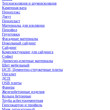
Теплоизоляция и шумоизоляция
Каменная вата
Пеноплэкс
Джут
Пенопласт
Материалы для изоляции
Пенофол
Грунтовки
Фасадные материалы
Цокольный сайдинг
Сайдинг
Комплектующие для сайдинга
Софит
Древесно-плитные материалы
Щит мебельный
ЦСП, Цементно-стружечные плиты
Оргалит
ДСП
OSB плиты
Фанера
Железобетонные изделия
Кольца бетонные
Труба асбестоцементная
Гипсокартон и профиль
Маяк штукатурный