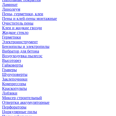
Ламинат
Линолеум
Пены, герметики, клеи
Пены и клей-пены монтажные
Очиститель пены
Клеи и жидкие гвозди
Жидкое стекло
Герметики
Электроинструмент
Бензопилы и электропилы
Вибратор для бетона
Воздуходувка пылесос
Высоторез
Гайковерты
Граверы
Шуруповерты
Заклепочники
Компрессоры
Краскопульты
Лобзики
Миксер строительный
Отвертки аккумуляторные
Перфораторы
Циркулярные пилы