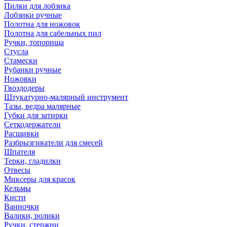
Пилки для лобзика
Лобзики ручные
Полотна для ножовок
Полотна для сабельных пил
Ручки, топорища
Стусла
Стамески
Рубанки ручные
Ножовки
Гвоздодеры
Штукатурно-малярный инструмент
Тазы, ведра малярные
Губки для затирки
Сеткодержатели
Расшивки
Разбрызгиватели для смесей
Шпателя
Терки, гладилки
Отвесы
Миксеры для красок
Кельмы
Кисти
Ванночки
Валики, ролики
Ручки, стержни