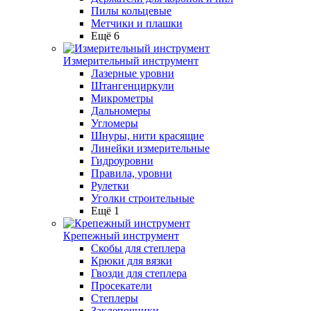
Пилы кольцевые
Метчики и плашки
Ещё 6
Измерительный инструмент
Лазерные уровни
Штангенциркули
Микрометры
Дальномеры
Угломеры
Шнуры, нити красящие
Линейки измерительные
Гидроуровни
Правила, уровни
Рулетки
Уголки строительные
Ещё 1
Крепежный инструмент
Скобы для степлера
Крюки для вязки
Гвозди для степлера
Просекатели
Степлеры
Заклепочники