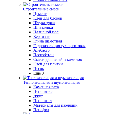
Строительные смеси
Цемент
Клей для блоков
Штукатурка
Шпатлевка
Наливной пол
Керамзит
Глина шамотная
Гидроизоляция сухая, готовая
Алебастр
Пескобетон
Смеси для печей и каминов
Клей для плитки
Песок
Ещё 3
Теплоизоляция и шумоизоляция
Каменная вата
Пеноплэкс
Джут
Пенопласт
Материалы для изоляции
Пенофол