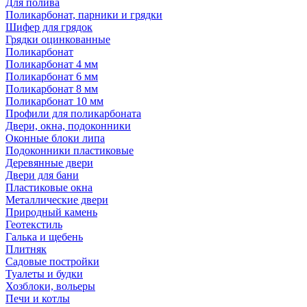
Для полива
Поликарбонат, парники и грядки
Шифер для грядок
Грядки оцинкованные
Поликарбонат
Поликарбонат 4 мм
Поликарбонат 6 мм
Поликарбонат 8 мм
Поликарбонат 10 мм
Профили для поликарбоната
Двери, окна, подоконники
Оконные блоки липа
Подоконники пластиковые
Деревянные двери
Двери для бани
Пластиковые окна
Металлические двери
Природный камень
Геотекстиль
Галька и щебень
Плитняк
Садовые постройки
Туалеты и будки
Хозблоки, вольеры
Печи и котлы