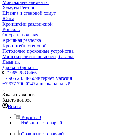
Монтажные элементы
Хомуты Ferrum
Штанга и стеновой хомут
Юбка
Кронштейн раздвижной
Консоль
Опора напольная
Крышная разделка
Кронштейн стеновой
Потолочно-проходные устройства
Минерит, листовой асбест, базальт
Дымник
Дрова и брикеты
+7 965 283 8466
+7 965 283 8466
интернет-магазин
+7 977 760 0545
многоканальный
Заказать звонок
Задать вопрос
Войти
Корзина
0
Избранные товары
0
Сравнение товаров
0