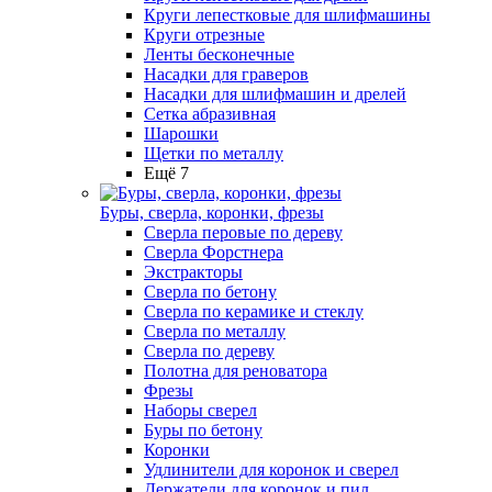
Круги лепестковые для шлифмашины
Круги отрезные
Ленты бесконечные
Насадки для граверов
Насадки для шлифмашин и дрелей
Сетка абразивная
Шарошки
Щетки по металлу
Ещё 7
Буры, сверла, коронки, фрезы
Сверла перовые по дереву
Сверла Форстнера
Экстракторы
Сверла по бетону
Сверла по керамике и стеклу
Сверла по металлу
Сверла по дереву
Полотна для реноватора
Фрезы
Наборы сверел
Буры по бетону
Коронки
Удлинители для коронок и сверел
Держатели для коронок и пил