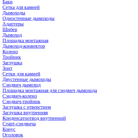
Баки
Сетка для камней
Дымоходы
Одностенные дымоходы
Адаптеры
Шибер
Дымоход
Площадка монтажная
Дымоход-конвектор
Колено
Тройник
Заглушка
Зонт
Сетки для камней
Двустенные дымоходы
Сэндвич дымоход
Площадка монтажная для сэндвич дымохода
Сэндвич-колено
Сэндвич-тройник
Заглушка с отверстием
Заглушка внутренняя
Конденсатоотвод внутренний
Старт-сэндвича
Конус
Оголовок