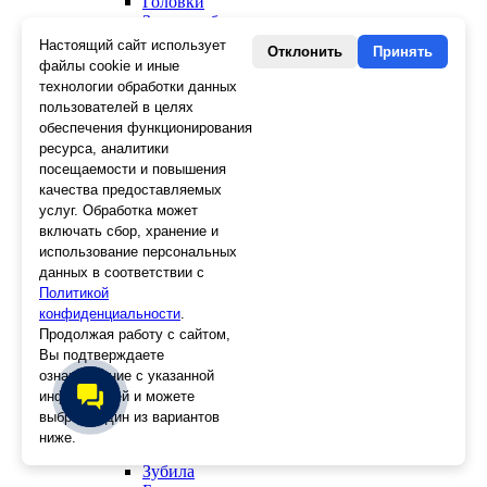
Головки
Зенкера, бородки, кернеры
Керны
Настоящий сайт использует
Отклонить
Принять
Патроны, переходники
файлы cookie и иные
Ножницы электрика
технологии обработки данных
Стопорные кольца
пользователей в целях
Съемники стопорных колец
обеспечения функционирования
Пинцеты
ресурса, аналитики
Магниты
посещаемости и повышения
Клещи для изоляции
качества предоставляемых
Кабелерезы
услуг. Обработка может
Гайкорезы
включать сбор, хранение и
Зажимы ручные
использование персональных
Подшипники
данных в соответствии с
Тиски
Политикой
Струбцины
конфиденциальности
Плоскогубцы
.
Отвертки
Продолжая работу с сайтом,
Ножницы по металлу
Вы подтверждаете
Напильники, рашпили
ознакомление с указанной
Наборы инструментов
информацией и можете
Кусачки
выбрать один из вариантов
Ключи
ниже.
Клещи
Зубила