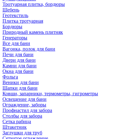
Тротуарная плитка, бордюры
Щебень
Геотекстиль
Плитка тротуарная
Бордюры
Природный камень плитняк
Генераторы
Все для бани
Вагонка, полок для бани
Печи для бани
Двери для бани
Камни для бани
Окна для бани
Фольга
Веники для бани
Шапки для бани
Ковши, запарники, термометры, гигрометры
Освещение для бани
Ограждение, заборы
Профнастил для забора
Столбы для забора
Сетка рабица
Штакетник
Заглушки для труб
Сетчатое ограждение