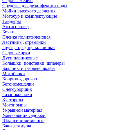
Садовая мебель
Средства для дезинфекции воды
Мойки высокого давления
Мотобур и комплектующие
Тандыры
Антигололед
Бочки
Пленка полиэтиленовая
Лестницы, стремянки
Грунт, торф, щепа, шишки
Садовые арки
Дуги парниковые
Колышки, подставки, шпалеры
Баллоны и газовые шкафы
Мотоблоки
Коврики-дорожки
Бетономешалки
Снегоуборщик
Газонокосилки
Кусторезы
Мотопомпы
Укрывной материал
Умывальник садовый
Шланги поливочные
Баки для душа