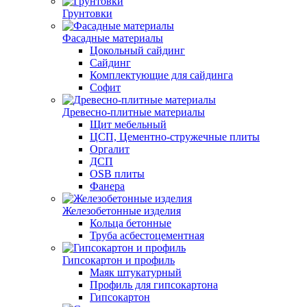
Грунтовки
Фасадные материалы
Цокольный сайдинг
Сайдинг
Комплектующие для сайдинга
Софит
Древесно-плитные материалы
Щит мебельный
ЦСП, Цементно-стружечные плиты
Оргалит
ДСП
OSB плиты
Фанера
Железобетонные изделия
Кольца бетонные
Труба асбестоцементная
Гипсокартон и профиль
Маяк штукатурный
Профиль для гипсокартона
Гипсокартон