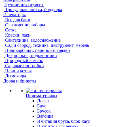
Ручной инструмент
Тротуарная плитка, бордюры
Генераторы
Все для бани
Ограждение, заборы
Сетка
Краски, лаки
Сантехника, водоснабжение
Сад и огород, техника, инструмент, мебель
Поликарбонат, парники и грядки
Двери, окна, подоконники
Природный камень
Садовые постройки
Печи и котлы
Дымоходы
Дрова и брикеты
Пиломатериалы
Доска
Брус
Брусок
Вагонка
Имитация бруса, блок-хаус
Пропитки для дерева