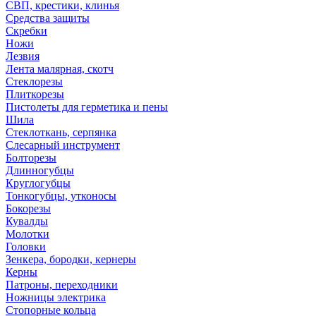
СВП, крестики, клинья
Средства защиты
Скребки
Ножи
Лезвия
Лента малярная, скотч
Стеклорезы
Плиткорезы
Пистолеты для герметика и пены
Шила
Стеклоткань, серпянка
Слесарный инструмент
Болторезы
Длинногубцы
Круглогубцы
Тонкогубцы, утконосы
Бокорезы
Кувалды
Молотки
Головки
Зенкера, бородки, кернеры
Керны
Патроны, переходники
Ножницы электрика
Стопорные кольца