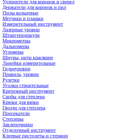
Удлинители для коронок и сверел
Держатели для коронок и пил
Пилы кольцевые
Метчики и плашки
Измерительный инструмент
Лазерные уровни
Штангенциркули
Микрометры
Дальномеры
Угломеры
Шнуры, нити красящие
Линейки измерительные
Гидроуровни
Правила, уровни
Рулетки
Уголки строительные
Крепежный инструмент
Скобы для степлера
Крюки для вязки
Гвозди для степлера
Просекатели
Степлеры
Заклепочники
Отделочный инструмент
Клеевые пистолеты и стержни