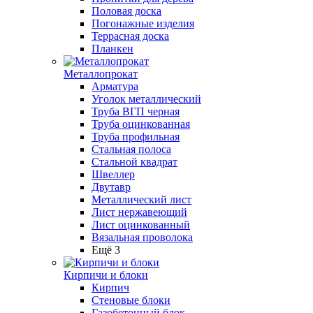
Половая доска
Погонажные изделия
Террасная доска
Планкен
Металлопрокат
Арматура
Уголок металлический
Труба ВГП черная
Труба оцинкованная
Труба профильная
Стальная полоса
Стальной квадрат
Швеллер
Двутавр
Металлический лист
Лист нержавеющий
Лист оцинкованный
Вязальная проволока
Ещё 3
Кирпичи и блоки
Кирпич
Стеновые блоки
Газобетонный блок