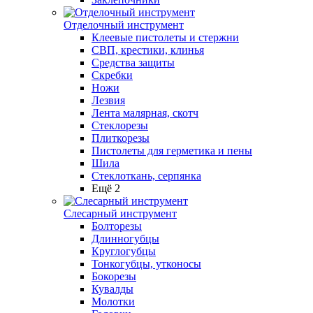
Отделочный инструмент
Клеевые пистолеты и стержни
СВП, крестики, клинья
Средства защиты
Скребки
Ножи
Лезвия
Лента малярная, скотч
Стеклорезы
Плиткорезы
Пистолеты для герметика и пены
Шила
Стеклоткань, серпянка
Ещё 2
Слесарный инструмент
Болторезы
Длинногубцы
Круглогубцы
Тонкогубцы, утконосы
Бокорезы
Кувалды
Молотки