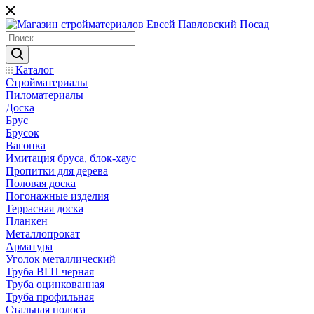
Каталог
Стройматериалы
Пиломатериалы
Доска
Брус
Брусок
Вагонка
Имитация бруса, блок-хаус
Пропитки для дерева
Половая доска
Погонажные изделия
Террасная доска
Планкен
Металлопрокат
Арматура
Уголок металлический
Труба ВГП черная
Труба оцинкованная
Труба профильная
Стальная полоса