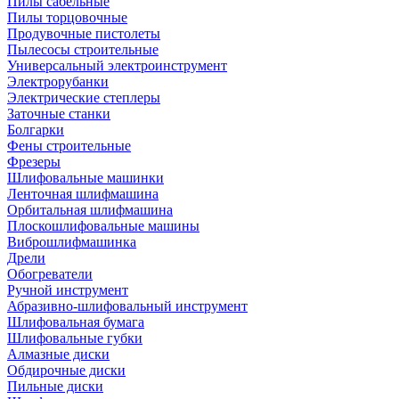
Пилы сабельные
Пилы торцовочные
Продувочные пистолеты
Пылесосы строительные
Универсальный электроинструмент
Электрорубанки
Электрические степлеры
Заточные станки
Болгарки
Фены строительные
Фрезеры
Шлифовальные машинки
Ленточная шлифмашина
Орбитальная шлифмашина
Плоскошлифовальные машины
Виброшлифмашинка
Дрели
Обогреватели
Ручной инструмент
Абразивно-шлифовальный инструмент
Шлифовальная бумага
Шлифовальные губки
Алмазные диски
Обдирочные диски
Пильные диски