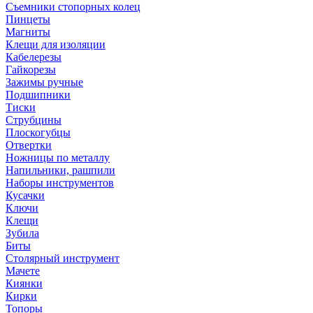
Съемники стопорных колец
Пинцеты
Магниты
Клещи для изоляции
Кабелерезы
Гайкорезы
Зажимы ручные
Подшипники
Тиски
Струбцины
Плоскогубцы
Отвертки
Ножницы по металлу
Напильники, рашпили
Наборы инструментов
Кусачки
Ключи
Клещи
Зубила
Биты
Столярный инструмент
Мачете
Киянки
Кирки
Топоры