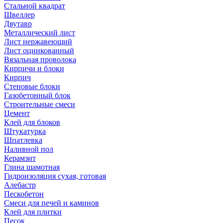
Стальной квадрат
Швеллер
Двутавр
Металлический лист
Лист нержавеющий
Лист оцинкованный
Вязальная проволока
Кирпичи и блоки
Кирпич
Стеновые блоки
Газобетонный блок
Строительные смеси
Цемент
Клей для блоков
Штукатурка
Шпатлевка
Наливной пол
Керамзит
Глина шамотная
Гидроизоляция сухая, готовая
Алебастр
Пескобетон
Смеси для печей и каминов
Клей для плитки
Песок