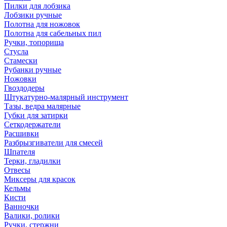
Пилки для лобзика
Лобзики ручные
Полотна для ножовок
Полотна для сабельных пил
Ручки, топорища
Стусла
Стамески
Рубанки ручные
Ножовки
Гвоздодеры
Штукатурно-малярный инструмент
Тазы, ведра малярные
Губки для затирки
Сеткодержатели
Расшивки
Разбрызгиватели для смесей
Шпателя
Терки, гладилки
Отвесы
Миксеры для красок
Кельмы
Кисти
Ванночки
Валики, ролики
Ручки, стержни