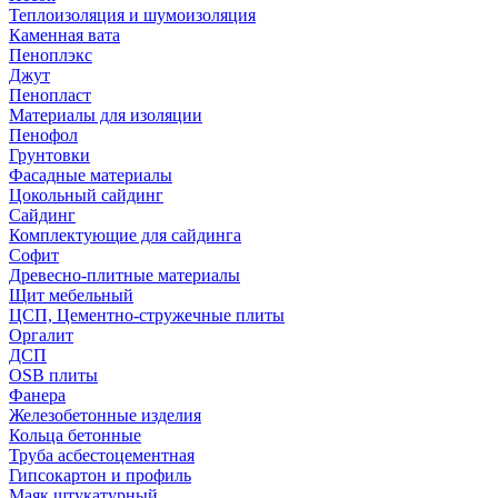
Теплоизоляция и шумоизоляция
Каменная вата
Пеноплэкс
Джут
Пенопласт
Материалы для изоляции
Пенофол
Грунтовки
Фасадные материалы
Цокольный сайдинг
Сайдинг
Комплектующие для сайдинга
Софит
Древесно-плитные материалы
Щит мебельный
ЦСП, Цементно-стружечные плиты
Оргалит
ДСП
OSB плиты
Фанера
Железобетонные изделия
Кольца бетонные
Труба асбестоцементная
Гипсокартон и профиль
Маяк штукатурный