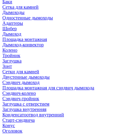
Баки
Сетка для камней
Дымоходы
Одностенные дымоходы
Адаптеры
Шибер
Дымоход
Площадка монтажная
Дымоход-конвектор
Колено
Тройник
Заглушка
Зонт
Сетки для камней
Двустенные дымоходы
Сэндвич дымоход
Площадка монтажная для сэндвич дымохода
Сэндвич-колено
Сэндвич-тройник
Заглушка с отверстием
Заглушка внутренняя
Конденсатоотвод внутренний
Старт-сэндвича
Конус
Оголовок