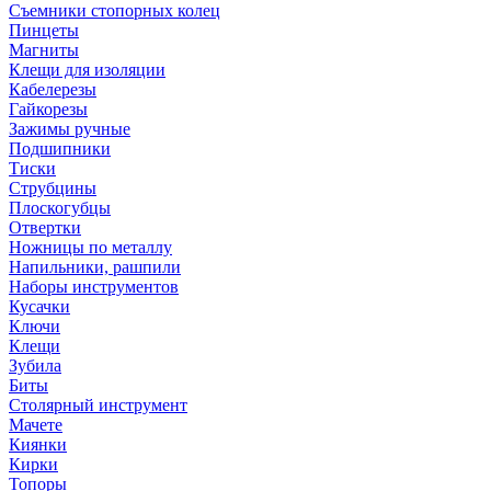
Съемники стопорных колец
Пинцеты
Магниты
Клещи для изоляции
Кабелерезы
Гайкорезы
Зажимы ручные
Подшипники
Тиски
Струбцины
Плоскогубцы
Отвертки
Ножницы по металлу
Напильники, рашпили
Наборы инструментов
Кусачки
Ключи
Клещи
Зубила
Биты
Столярный инструмент
Мачете
Киянки
Кирки
Топоры