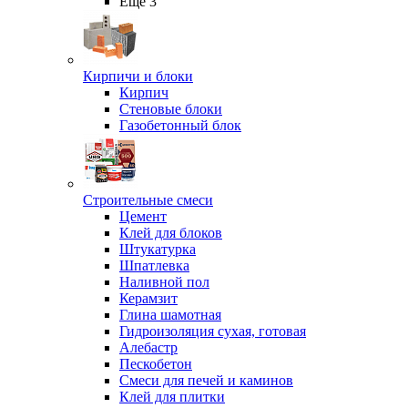
Ещё 3
Кирпичи и блоки
Кирпич
Стеновые блоки
Газобетонный блок
Строительные смеси
Цемент
Клей для блоков
Штукатурка
Шпатлевка
Наливной пол
Керамзит
Глина шамотная
Гидроизоляция сухая, готовая
Алебастр
Пескобетон
Смеси для печей и каминов
Клей для плитки