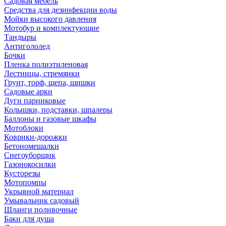
Садовая мебель
Средства для дезинфекции воды
Мойки высокого давления
Мотобур и комплектующие
Тандыры
Антигололед
Бочки
Пленка полиэтиленовая
Лестницы, стремянки
Грунт, торф, щепа, шишки
Садовые арки
Дуги парниковые
Колышки, подставки, шпалеры
Баллоны и газовые шкафы
Мотоблоки
Коврики-дорожки
Бетономешалки
Снегоуборщик
Газонокосилки
Кусторезы
Мотопомпы
Укрывной материал
Умывальник садовый
Шланги поливочные
Баки для душа