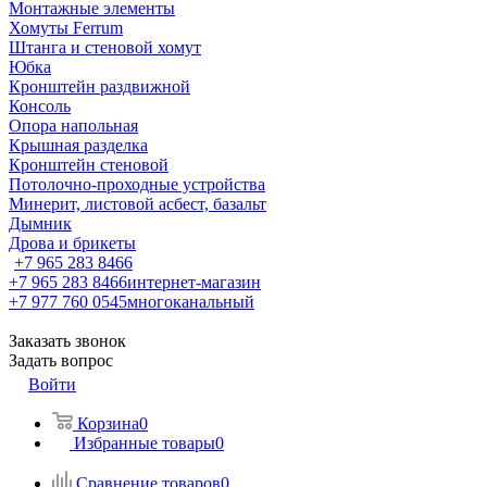
Монтажные элементы
Хомуты Ferrum
Штанга и стеновой хомут
Юбка
Кронштейн раздвижной
Консоль
Опора напольная
Крышная разделка
Кронштейн стеновой
Потолочно-проходные устройства
Минерит, листовой асбест, базальт
Дымник
Дрова и брикеты
+7 965 283 8466
+7 965 283 8466
интернет-магазин
+7 977 760 0545
многоканальный
Заказать звонок
Задать вопрос
Войти
Корзина
0
Избранные товары
0
Сравнение товаров
0