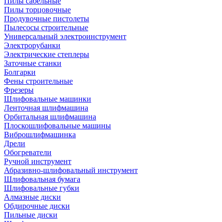
Пилы сабельные
Пилы торцовочные
Продувочные пистолеты
Пылесосы строительные
Универсальный электроинструмент
Электрорубанки
Электрические степлеры
Заточные станки
Болгарки
Фены строительные
Фрезеры
Шлифовальные машинки
Ленточная шлифмашина
Орбитальная шлифмашина
Плоскошлифовальные машины
Виброшлифмашинка
Дрели
Обогреватели
Ручной инструмент
Абразивно-шлифовальный инструмент
Шлифовальная бумага
Шлифовальные губки
Алмазные диски
Обдирочные диски
Пильные диски