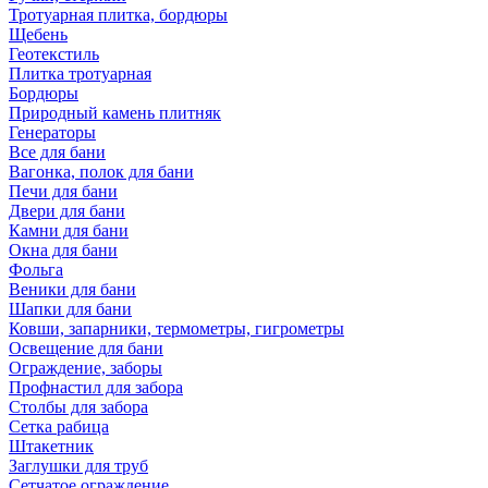
Тротуарная плитка, бордюры
Щебень
Геотекстиль
Плитка тротуарная
Бордюры
Природный камень плитняк
Генераторы
Все для бани
Вагонка, полок для бани
Печи для бани
Двери для бани
Камни для бани
Окна для бани
Фольга
Веники для бани
Шапки для бани
Ковши, запарники, термометры, гигрометры
Освещение для бани
Ограждение, заборы
Профнастил для забора
Столбы для забора
Сетка рабица
Штакетник
Заглушки для труб
Сетчатое ограждение