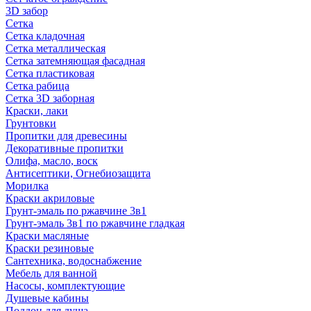
3D забор
Сетка
Сетка кладочная
Сетка металлическая
Сетка затемняющая фасадная
Сетка пластиковая
Сетка рабица
Сетка 3D заборная
Краски, лаки
Грунтовки
Пропитки для древесины
Декоративные пропитки
Олифа, масло, воск
Антисептики, Огнебиозащита
Морилка
Краски акриловые
Грунт-эмаль по ржавчине 3в1
Грунт-эмаль 3в1 по ржавчине гладкая
Краски масляные
Краски резиновые
Сантехника, водоснабжение
Мебель для ванной
Насосы, комплектующие
Душевые кабины
Поддон для душа