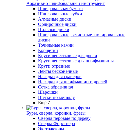
Абразивно-шлифовальный инструмент
Шлифовальная бумага
Шлифовальные губки
Алмазные диски
Обдирочные диски
Пильные диски
Шлифовальные, зачистные, полировальные
диски
Точильные камни
Корщетки
Круги лепестковые для дрели
Круги лепестковые для шлифмашины
Круги отрезные
Ленты бесконечные
Насадки для граверов
Насадки для шлифмашин и дрелей
Сетка абразивная
Шарошки
Щетки по металлу
Ещё 7
Буры, сверла, коронки, фрезы
Сверла перовые по дереву
Сверла Форстнера
Экстракторы