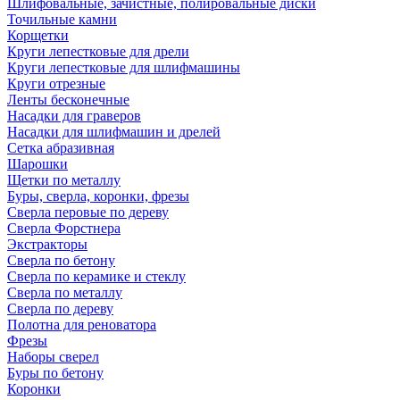
Шлифовальные, зачистные, полировальные диски
Точильные камни
Корщетки
Круги лепестковые для дрели
Круги лепестковые для шлифмашины
Круги отрезные
Ленты бесконечные
Насадки для граверов
Насадки для шлифмашин и дрелей
Сетка абразивная
Шарошки
Щетки по металлу
Буры, сверла, коронки, фрезы
Сверла перовые по дереву
Сверла Форстнера
Экстракторы
Сверла по бетону
Сверла по керамике и стеклу
Сверла по металлу
Сверла по дереву
Полотна для реноватора
Фрезы
Наборы сверел
Буры по бетону
Коронки