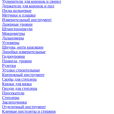
Удлинители для коронок и сверел
Держатели для коронок и пил
Пилы кольцевые
Метчики и плашки
Измерительный инструмент
Лазерные уровни
Штангенциркули
Микрометры
Дальномеры
Угломеры
Шнуры, нити красящие
Линейки измерительные
Гидроуровни
Правила, уровни
Рулетки
Уголки строительные
Крепежный инструмент
Скобы для степлера
Крюки для вязки
Гвозди для степлера
Просекатели
Степлеры
Заклепочники
Отделочный инструмент
Клеевые пистолеты и стержни