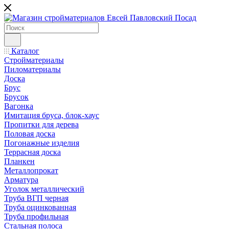
Каталог
Стройматериалы
Пиломатериалы
Доска
Брус
Брусок
Вагонка
Имитация бруса, блок-хаус
Пропитки для дерева
Половая доска
Погонажные изделия
Террасная доска
Планкен
Металлопрокат
Арматура
Уголок металлический
Труба ВГП черная
Труба оцинкованная
Труба профильная
Стальная полоса