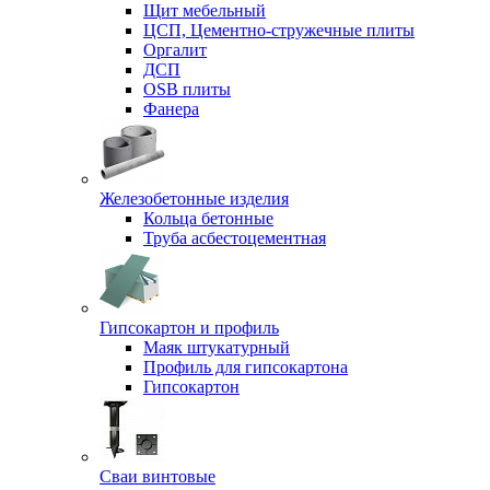
Щит мебельный
ЦСП, Цементно-стружечные плиты
Оргалит
ДСП
OSB плиты
Фанера
Железобетонные изделия
Кольца бетонные
Труба асбестоцементная
Гипсокартон и профиль
Маяк штукатурный
Профиль для гипсокартона
Гипсокартон
Сваи винтовые