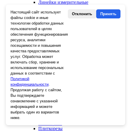
Линейки измерительные
Гидроуровни
Настоящий сайт использует
Правила, уровни
Отклонить
Принять
файлы cookie и иные
Рулетки
Уголки строительные
технологии обработки данных
Ещё 1
пользователей в целях
обеспечения функционирования
Крепежный инструмент
ресурса, аналитики
Скобы для степлера
посещаемости и повышения
Крюки для вязки
качества предоставляемых
Гвозди для степлера
услуг. Обработка может
Просекатели
включать сбор, хранение и
Степлеры
использование персональных
Заклепочники
данных в соответствии с
Политикой
Отделочный инструмент
конфиденциальности
.
Клеевые пистолеты и стержни
Продолжая работу с сайтом,
СВП, крестики, клинья
Вы подтверждаете
Средства защиты
ознакомление с указанной
Скребки
информацией и можете
Ножи
выбрать один из вариантов
Лезвия
ниже.
Лента малярная, скотч
Стеклорезы
Плиткорезы