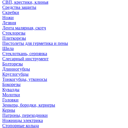
СВП, крестики, клинья
Средства защиты
Скребки
Ножи
Лезвия
Лента малярная, скотч
Стеклорезы
Плиткорезы
Пистолеты для герметика и пены
Шила
Стеклоткань, серпянка
Слесарный инструмент
Болторезы
Длинногубцы
Круглогубцы
Тонкогубцы, утконосы
Бокорезы
Кувалды
Молотки
Головки
Зенкера, бородки, кернеры
Керны
Патроны, переходники
Ножницы электрика
Стопорные кольца