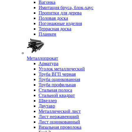
Вагонка
Имитация бруса, блок-хаус
Пропитки для дерева
Половая доска
Погонажные изделия
Террасная доска
Планкен
Металлопрокат
Арматура
Уголок металлический
Труба ВГП черная
Труба оцинкованная
Труба профильная
Стальная полоса
Стальной квадрат
Швеллер
Двутавр
Металлический лист
Лист нержавеющий
Лист оцинкованный
Вязальная проволока