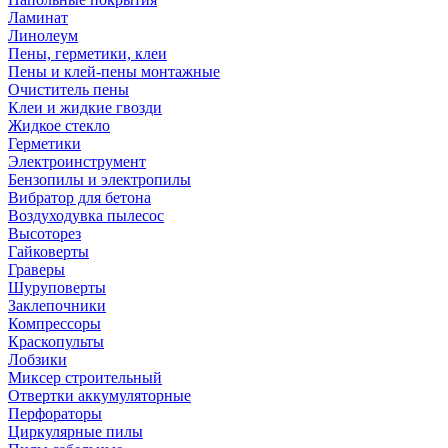
Ламинат
Линолеум
Пены, герметики, клеи
Пены и клей-пены монтажные
Очиститель пены
Клеи и жидкие гвозди
Жидкое стекло
Герметики
Электроинструмент
Бензопилы и электропилы
Вибратор для бетона
Воздуходувка пылесос
Высоторез
Гайковерты
Граверы
Шуруповерты
Заклепочники
Компрессоры
Краскопульты
Лобзики
Миксер строительный
Отвертки аккумуляторные
Перфораторы
Циркулярные пилы