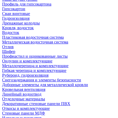
Профиль для гипсокартона
Гипсокартон
Сваи винтовые
Гидроизоляция
Дренажные колодцы
Кровля, водосток
Водосток
Пластиковая водосточная система
Металлическая водосточная система
Отлив
Шифер
Профнастил и оцинкованные листы
Ондулин и комплектующие
Металлочерепица и комплектующие
Гибкая черепица и комплектующие
Рубероид, гидроизоляция
Снегозадержания и элементы безопасности
Доборные элементы для металлической кровли
Кровельная вентиляция
Линейный водоотвод
Отделочные материалы
Декоративные стеновые панели ПВХ
Откосы и комплектующие
Стеновые панели МДФ
Напольные покрытия