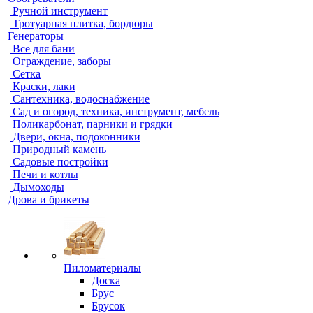
Ручной инструмент
Тротуарная плитка, бордюры
Генераторы
Все для бани
Ограждение, заборы
Сетка
Краски, лаки
Сантехника, водоснабжение
Сад и огород, техника, инструмент, мебель
Поликарбонат, парники и грядки
Двери, окна, подоконники
Природный камень
Садовые постройки
Печи и котлы
Дымоходы
Дрова и брикеты
Пиломатериалы
Доска
Брус
Брусок