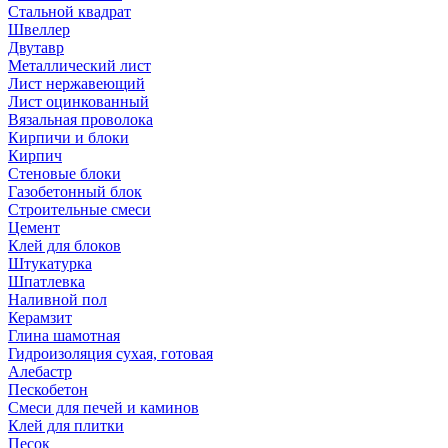
Стальной квадрат
Швеллер
Двутавр
Металлический лист
Лист нержавеющий
Лист оцинкованный
Вязальная проволока
Кирпичи и блоки
Кирпич
Стеновые блоки
Газобетонный блок
Строительные смеси
Цемент
Клей для блоков
Штукатурка
Шпатлевка
Наливной пол
Керамзит
Глина шамотная
Гидроизоляция сухая, готовая
Алебастр
Пескобетон
Смеси для печей и каминов
Клей для плитки
Песок