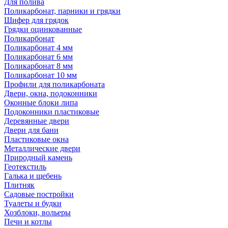
Для полива
Поликарбонат, парники и грядки
Шифер для грядок
Грядки оцинкованные
Поликарбонат
Поликарбонат 4 мм
Поликарбонат 6 мм
Поликарбонат 8 мм
Поликарбонат 10 мм
Профили для поликарбоната
Двери, окна, подоконники
Оконные блоки липа
Подоконники пластиковые
Деревянные двери
Двери для бани
Пластиковые окна
Металлические двери
Природный камень
Геотекстиль
Галька и щебень
Плитняк
Садовые постройки
Туалеты и будки
Хозблоки, вольеры
Печи и котлы