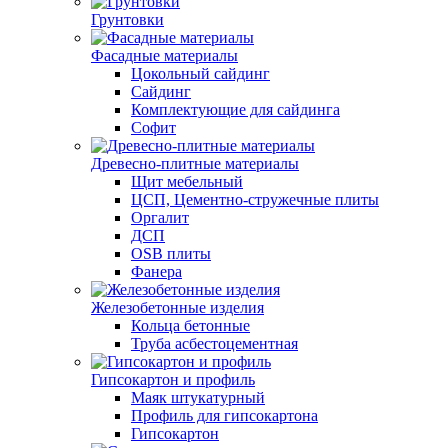
Грунтовки
Фасадные материалы
Цокольный сайдинг
Сайдинг
Комплектующие для сайдинга
Софит
Древесно-плитные материалы
Щит мебельный
ЦСП, Цементно-стружечные плиты
Оргалит
ДСП
OSB плиты
Фанера
Железобетонные изделия
Кольца бетонные
Труба асбестоцементная
Гипсокартон и профиль
Маяк штукатурный
Профиль для гипсокартона
Гипсокартон