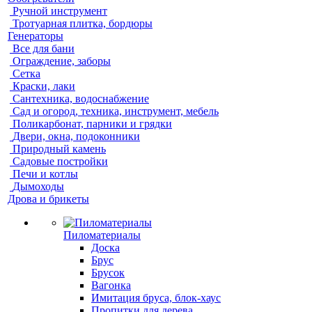
Ручной инструмент
Тротуарная плитка, бордюры
Генераторы
Все для бани
Ограждение, заборы
Сетка
Краски, лаки
Сантехника, водоснабжение
Сад и огород, техника, инструмент, мебель
Поликарбонат, парники и грядки
Двери, окна, подоконники
Природный камень
Садовые постройки
Печи и котлы
Дымоходы
Дрова и брикеты
Пиломатериалы
Доска
Брус
Брусок
Вагонка
Имитация бруса, блок-хаус
Пропитки для дерева