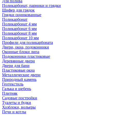
Для полива
Поликарбонат, парники и грядки
Шифер для грядок
Грядки оцинкованные
Поликарбонат
Поликарбонат 4 мм
Поликарбонат 6 мм
Поликарбонат 8 мм
Поликарбонат 10 мм
Профили для поликарбоната
Двери, окна, подоконники
Оконные блоки липа
Подоконники пластиковые
Деревянные двери
Двери для бани
Пластиковые окна
Металлические двери
Природный камень
Геотекстиль
Галька и щебень
Плитняк
Садовые постройки
Туалеты и будки
Хозблоки, вольеры
Печи и котлы