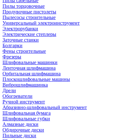
Пилы сабельные
Пилы торцовочные
Продувочные пистолеты
Пылесосы строительные
Универсальный электроинструмент
Электрорубанки
Электрические степлеры
Заточные станки
Болгарки
Фены строительные
Фрезеры
Шлифовальные машинки
Ленточная шлифмашина
Орбитальная шлифмашина
Плоскошлифовальные машины
Виброшлифмашинка
Дрели
Обогреватели
Ручной инструмент
Абразивно-шлифовальный инструмент
Шлифовальная бумага
Шлифовальные губки
Алмазные диски
Обдирочные диски
Пильные диски