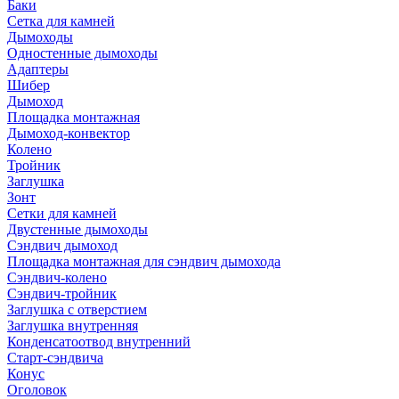
Баки
Сетка для камней
Дымоходы
Одностенные дымоходы
Адаптеры
Шибер
Дымоход
Площадка монтажная
Дымоход-конвектор
Колено
Тройник
Заглушка
Зонт
Сетки для камней
Двустенные дымоходы
Сэндвич дымоход
Площадка монтажная для сэндвич дымохода
Сэндвич-колено
Сэндвич-тройник
Заглушка с отверстием
Заглушка внутренняя
Конденсатоотвод внутренний
Старт-сэндвича
Конус
Оголовок