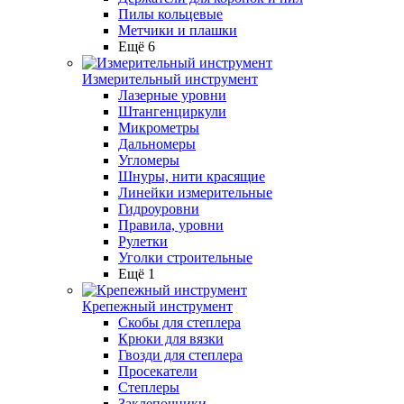
Пилы кольцевые
Метчики и плашки
Ещё 6
Измерительный инструмент
Лазерные уровни
Штангенциркули
Микрометры
Дальномеры
Угломеры
Шнуры, нити красящие
Линейки измерительные
Гидроуровни
Правила, уровни
Рулетки
Уголки строительные
Ещё 1
Крепежный инструмент
Скобы для степлера
Крюки для вязки
Гвозди для степлера
Просекатели
Степлеры
Заклепочники