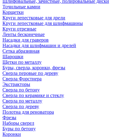
Шлифовальные, зачистные, полировальные диски
Точильные камни
Корщетки
Круги лепестковые для дрели
Круги лепестковые для шлифмашины
Круги отрезные
Ленты бесконечные
Насадки для граверов
Насадки для шлифмашин и дрелей
Сетка абразивная
Шарошки
Щетки по металлу
Буры, сверла, коронки, фрезы
Сверла перовые по дереву
Сверла Форстнера
Экстракторы
Сверла по бетону
Сверла по керамике и стеклу
Сверла по металлу
Сверла по дереву
Полотна для реноватора
Фрезы
Наборы сверел
Буры по бетону
Коронки