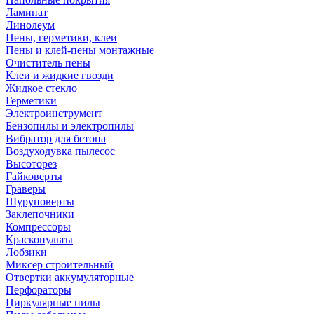
Ламинат
Линолеум
Пены, герметики, клеи
Пены и клей-пены монтажные
Очиститель пены
Клеи и жидкие гвозди
Жидкое стекло
Герметики
Электроинструмент
Бензопилы и электропилы
Вибратор для бетона
Воздуходувка пылесос
Высоторез
Гайковерты
Граверы
Шуруповерты
Заклепочники
Компрессоры
Краскопульты
Лобзики
Миксер строительный
Отвертки аккумуляторные
Перфораторы
Циркулярные пилы