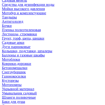
Садовая мебель
Средства для дезинфекции воды
Мойки высокого давления
Мотобур и комплектующие
Тандыры
Антигололед
Бочки
Пленка полиэтиленовая
Лестницы, стремянки
Грунт, торф, щепа, шишки
Садовые арки
Дуги парниковые
Колышки, подставки, шпалеры
Баллоны и газовые шкафы
Мотоблоки
Коврики-дорожки
Бетономешалки
Снегоуборщик
Газонокосилки
Кусторезы
Мотопомпы
Укрывной материал
Умывальник садовый
Шланги поливочные
Баки для душа