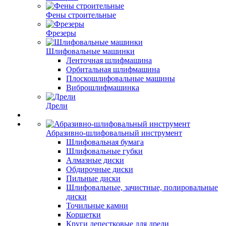
Фены строительные
Фрезеры
Шлифовальные машинки
Ленточная шлифмашина
Орбитальная шлифмашина
Плоскошлифовальные машины
Виброшлифмашинка
Дрели
Абразивно-шлифовальный инструмент
Шлифовальная бумага
Шлифовальные губки
Алмазные диски
Обдирочные диски
Пильные диски
Шлифовальные, зачистные, полировальные
диски
Точильные камни
Корщетки
Круги лепестковые для дрели