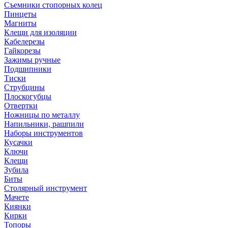
Съемники стопорных колец
Пинцеты
Магниты
Клещи для изоляции
Кабелерезы
Гайкорезы
Зажимы ручные
Подшипники
Тиски
Струбцины
Плоскогубцы
Отвертки
Ножницы по металлу
Напильники, рашпили
Наборы инструментов
Кусачки
Ключи
Клещи
Зубила
Биты
Столярный инструмент
Мачете
Киянки
Кирки
Топоры