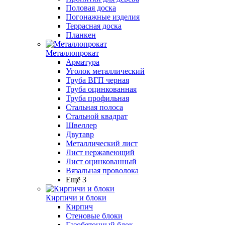
Половая доска
Погонажные изделия
Террасная доска
Планкен
Металлопрокат
Арматура
Уголок металлический
Труба ВГП черная
Труба оцинкованная
Труба профильная
Стальная полоса
Стальной квадрат
Швеллер
Двутавр
Металлический лист
Лист нержавеющий
Лист оцинкованный
Вязальная проволока
Ещё 3
Кирпичи и блоки
Кирпич
Стеновые блоки
Газобетонный блок