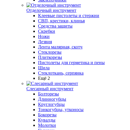
Отделочный инструмент
Клеевые пистолеты и стержни
СВП, крестики, клинья
Средства защиты
Скребки
Ножи
Лезвия
Лента малярная, скотч
Стеклорезы
Плиткорезы
Пистолеты для герметика и пены
Шила
Стеклоткань, серпянка
Ещё 2
Слесарный инструмент
Болторезы
Длинногубцы
Круглогубцы
Тонкогубцы, утконосы
Бокорезы
Кувалды
Молотки