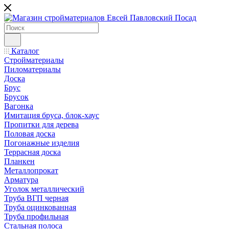
Каталог
Стройматериалы
Пиломатериалы
Доска
Брус
Брусок
Вагонка
Имитация бруса, блок-хаус
Пропитки для дерева
Половая доска
Погонажные изделия
Террасная доска
Планкен
Металлопрокат
Арматура
Уголок металлический
Труба ВГП черная
Труба оцинкованная
Труба профильная
Стальная полоса