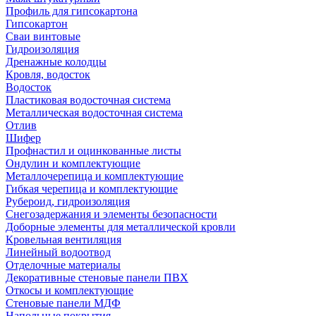
Профиль для гипсокартона
Гипсокартон
Сваи винтовые
Гидроизоляция
Дренажные колодцы
Кровля, водосток
Водосток
Пластиковая водосточная система
Металлическая водосточная система
Отлив
Шифер
Профнастил и оцинкованные листы
Ондулин и комплектующие
Металлочерепица и комплектующие
Гибкая черепица и комплектующие
Рубероид, гидроизоляция
Снегозадержания и элементы безопасности
Доборные элементы для металлической кровли
Кровельная вентиляция
Линейный водоотвод
Отделочные материалы
Декоративные стеновые панели ПВХ
Откосы и комплектующие
Стеновые панели МДФ
Напольные покрытия