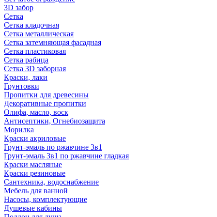
3D забор
Сетка
Сетка кладочная
Сетка металлическая
Сетка затемняющая фасадная
Сетка пластиковая
Сетка рабица
Сетка 3D заборная
Краски, лаки
Грунтовки
Пропитки для древесины
Декоративные пропитки
Олифа, масло, воск
Антисептики, Огнебиозащита
Морилка
Краски акриловые
Грунт-эмаль по ржавчине 3в1
Грунт-эмаль 3в1 по ржавчине гладкая
Краски масляные
Краски резиновые
Сантехника, водоснабжение
Мебель для ванной
Насосы, комплектующие
Душевые кабины
Поддон для душа