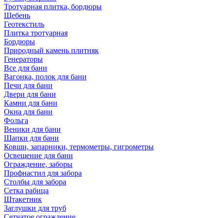
Тротуарная плитка, бордюры
Щебень
Геотекстиль
Плитка тротуарная
Бордюры
Природный камень плитняк
Генераторы
Все для бани
Вагонка, полок для бани
Печи для бани
Двери для бани
Камни для бани
Окна для бани
Фольга
Веники для бани
Шапки для бани
Ковши, запарники, термометры, гигрометры
Освещение для бани
Ограждение, заборы
Профнастил для забора
Столбы для забора
Сетка рабица
Штакетник
Заглушки для труб
Сетчатое ограждение