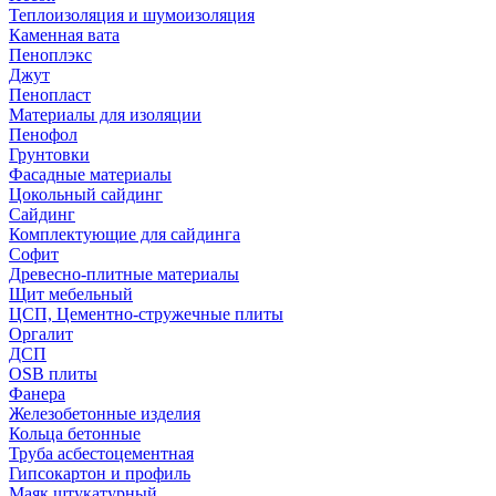
Теплоизоляция и шумоизоляция
Каменная вата
Пеноплэкс
Джут
Пенопласт
Материалы для изоляции
Пенофол
Грунтовки
Фасадные материалы
Цокольный сайдинг
Сайдинг
Комплектующие для сайдинга
Софит
Древесно-плитные материалы
Щит мебельный
ЦСП, Цементно-стружечные плиты
Оргалит
ДСП
OSB плиты
Фанера
Железобетонные изделия
Кольца бетонные
Труба асбестоцементная
Гипсокартон и профиль
Маяк штукатурный