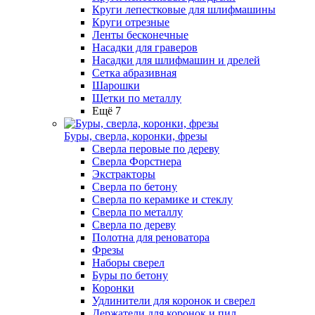
Круги лепестковые для шлифмашины
Круги отрезные
Ленты бесконечные
Насадки для граверов
Насадки для шлифмашин и дрелей
Сетка абразивная
Шарошки
Щетки по металлу
Ещё 7
Буры, сверла, коронки, фрезы
Сверла перовые по дереву
Сверла Форстнера
Экстракторы
Сверла по бетону
Сверла по керамике и стеклу
Сверла по металлу
Сверла по дереву
Полотна для реноватора
Фрезы
Наборы сверел
Буры по бетону
Коронки
Удлинители для коронок и сверел
Держатели для коронок и пил