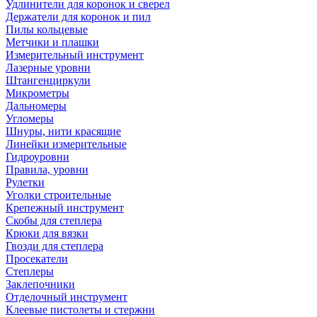
Удлинители для коронок и сверел
Держатели для коронок и пил
Пилы кольцевые
Метчики и плашки
Измерительный инструмент
Лазерные уровни
Штангенциркули
Микрометры
Дальномеры
Угломеры
Шнуры, нити красящие
Линейки измерительные
Гидроуровни
Правила, уровни
Рулетки
Уголки строительные
Крепежный инструмент
Скобы для степлера
Крюки для вязки
Гвозди для степлера
Просекатели
Степлеры
Заклепочники
Отделочный инструмент
Клеевые пистолеты и стержни