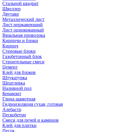
Стальной квадрат
Швеллер
Двутавр
Металлический лист
Лист нержавеющий
Лист оцинкованный
Вязальная проволока
Кирпичи и блоки
Кирпич
Стеновые блоки
Газобетонный блок
Строительные смеси
Цемент
Клей для блоков
Штукатурка
Шпатлевка
Наливной пол
Керамзит
Глина шамотная
Гидроизоляция сухая, готовая
Алебастр
Пескобетон
Смеси для печей и каминов
Клей для плитки
Песок