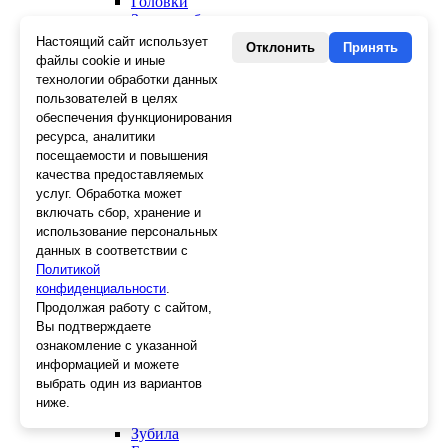
Головки
Зенкера, бородки, кернеры
Керны
Настоящий сайт использует
Отклонить
Принять
Патроны, переходники
файлы cookie и иные
Ножницы электрика
технологии обработки данных
Стопорные кольца
пользователей в целях
Съемники стопорных колец
обеспечения функционирования
Пинцеты
ресурса, аналитики
Магниты
посещаемости и повышения
Клещи для изоляции
качества предоставляемых
Кабелерезы
услуг. Обработка может
Гайкорезы
включать сбор, хранение и
Зажимы ручные
использование персональных
Подшипники
данных в соответствии с
Тиски
Политикой
Струбцины
конфиденциальности
Плоскогубцы
.
Отвертки
Продолжая работу с сайтом,
Ножницы по металлу
Вы подтверждаете
Напильники, рашпили
ознакомление с указанной
Наборы инструментов
информацией и можете
Кусачки
выбрать один из вариантов
Ключи
ниже.
Клещи
Зубила