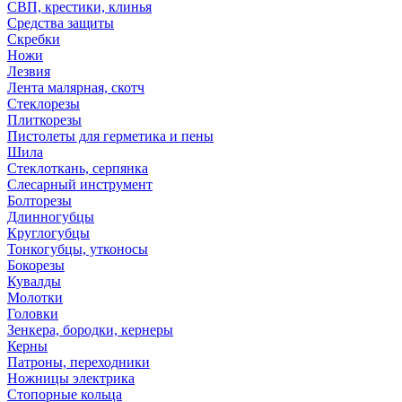
СВП, крестики, клинья
Средства защиты
Скребки
Ножи
Лезвия
Лента малярная, скотч
Стеклорезы
Плиткорезы
Пистолеты для герметика и пены
Шила
Стеклоткань, серпянка
Слесарный инструмент
Болторезы
Длинногубцы
Круглогубцы
Тонкогубцы, утконосы
Бокорезы
Кувалды
Молотки
Головки
Зенкера, бородки, кернеры
Керны
Патроны, переходники
Ножницы электрика
Стопорные кольца