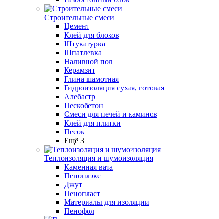
Строительные смеси
Цемент
Клей для блоков
Штукатурка
Шпатлевка
Наливной пол
Керамзит
Глина шамотная
Гидроизоляция сухая, готовая
Алебастр
Пескобетон
Смеси для печей и каминов
Клей для плитки
Песок
Ещё 3
Теплоизоляция и шумоизоляция
Каменная вата
Пеноплэкс
Джут
Пенопласт
Материалы для изоляции
Пенофол