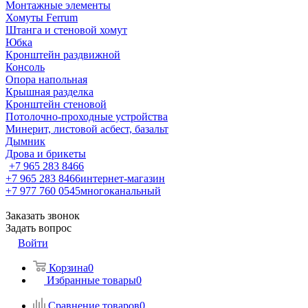
Монтажные элементы
Хомуты Ferrum
Штанга и стеновой хомут
Юбка
Кронштейн раздвижной
Консоль
Опора напольная
Крышная разделка
Кронштейн стеновой
Потолочно-проходные устройства
Минерит, листовой асбест, базальт
Дымник
Дрова и брикеты
+7 965 283 8466
+7 965 283 8466
интернет-магазин
+7 977 760 0545
многоканальный
Заказать звонок
Задать вопрос
Войти
Корзина
0
Избранные товары
0
Сравнение товаров
0