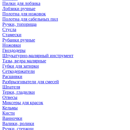
Пилки для лобзика
Лобзики ручные
Полотна для ножовок
Полотна для сабельных пил
Ручки, топорища
Стусла
Стамески
Рубанки ручные
Ножовки
Гвоздодеры
Штукатурно-малярный инструмент
Тазы, ведра малярные
Губки для затирки
Сеткодержатели
Расшивки
Разбрызгиватели для смесей
Шпателя
Терки, гладилки
Отвесы
Миксеры для красок
Кельмы
Кисти
Ванночки
Валики, ролики
Ручки, стержни