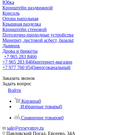
Юбка
Кронштейн раздвижной
Консоль
Опора напольная
Крышная разделка
Кронштейн стеновой
Потолочно-проходные устройства
Минерит, листовой асбест, базальт
Дымник
Дрова и брикеты
+7 965 283 8466
+7 965 283 8466
интернет-магазин
+7 977 760 0545
многоканальный
Заказать звонок
Задать вопрос
Войти
Корзина
0
Избранные товары
0
Сравнение товаров
0
sale@evseystroy.ru
Павловский Посад, Евсеево, 34А