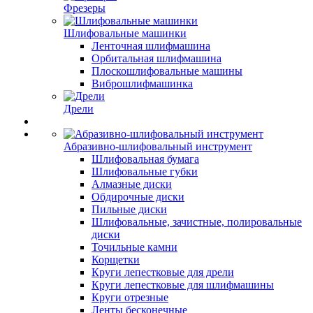
Фрезеры
Шлифовальные машинки
Ленточная шлифмашина
Орбитальная шлифмашина
Плоскошлифовальные машины
Виброшлифмашинка
Дрели
Абразивно-шлифовальный инструмент
Шлифовальная бумага
Шлифовальные губки
Алмазные диски
Обдирочные диски
Пильные диски
Шлифовальные, зачистные, полировальные
диски
Точильные камни
Корщетки
Круги лепестковые для дрели
Круги лепестковые для шлифмашины
Круги отрезные
Ленты бесконечные