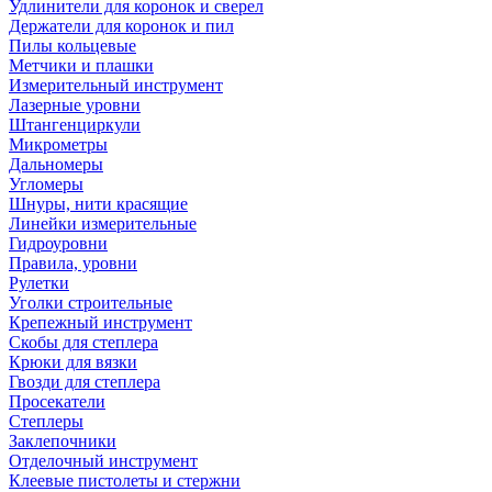
Удлинители для коронок и сверел
Держатели для коронок и пил
Пилы кольцевые
Метчики и плашки
Измерительный инструмент
Лазерные уровни
Штангенциркули
Микрометры
Дальномеры
Угломеры
Шнуры, нити красящие
Линейки измерительные
Гидроуровни
Правила, уровни
Рулетки
Уголки строительные
Крепежный инструмент
Скобы для степлера
Крюки для вязки
Гвозди для степлера
Просекатели
Степлеры
Заклепочники
Отделочный инструмент
Клеевые пистолеты и стержни