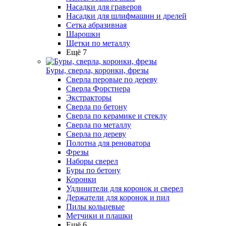
Насадки для граверов
Насадки для шлифмашин и дрелей
Сетка абразивная
Шарошки
Щетки по металлу
Ещё 7
Буры, сверла, коронки, фрезы
Сверла перовые по дереву
Сверла Форстнера
Экстракторы
Сверла по бетону
Сверла по керамике и стеклу
Сверла по металлу
Сверла по дереву
Полотна для реноватора
Фрезы
Наборы сверел
Буры по бетону
Коронки
Удлинители для коронок и сверел
Держатели для коронок и пил
Пилы кольцевые
Метчики и плашки
Ещё 6