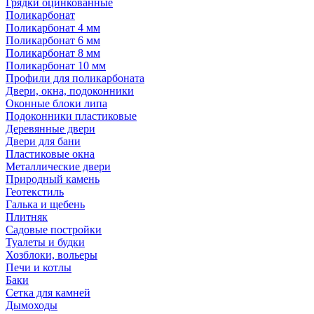
Грядки оцинкованные
Поликарбонат
Поликарбонат 4 мм
Поликарбонат 6 мм
Поликарбонат 8 мм
Поликарбонат 10 мм
Профили для поликарбоната
Двери, окна, подоконники
Оконные блоки липа
Подоконники пластиковые
Деревянные двери
Двери для бани
Пластиковые окна
Металлические двери
Природный камень
Геотекстиль
Галька и щебень
Плитняк
Садовые постройки
Туалеты и будки
Хозблоки, вольеры
Печи и котлы
Баки
Сетка для камней
Дымоходы