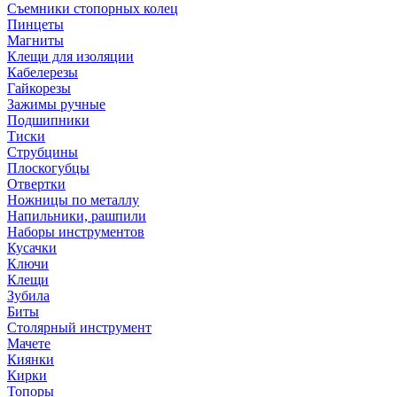
Съемники стопорных колец
Пинцеты
Магниты
Клещи для изоляции
Кабелерезы
Гайкорезы
Зажимы ручные
Подшипники
Тиски
Струбцины
Плоскогубцы
Отвертки
Ножницы по металлу
Напильники, рашпили
Наборы инструментов
Кусачки
Ключи
Клещи
Зубила
Биты
Столярный инструмент
Мачете
Киянки
Кирки
Топоры