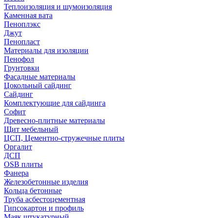
Теплоизоляция и шумоизоляция
Каменная вата
Пеноплэкс
Джут
Пенопласт
Материалы для изоляции
Пенофол
Грунтовки
Фасадные материалы
Цокольный сайдинг
Сайдинг
Комплектующие для сайдинга
Софит
Древесно-плитные материалы
Щит мебельный
ЦСП, Цементно-стружечные плиты
Оргалит
ДСП
OSB плиты
Фанера
Железобетонные изделия
Кольца бетонные
Труба асбестоцементная
Гипсокартон и профиль
Маяк штукатурный