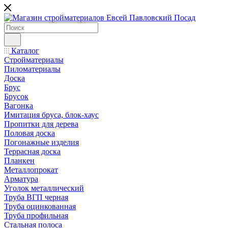
Каталог
Стройматериалы
Пиломатериалы
Доска
Брус
Брусок
Вагонка
Имитация бруса, блок-хаус
Пропитки для дерева
Половая доска
Погонажные изделия
Террасная доска
Планкен
Металлопрокат
Арматура
Уголок металлический
Труба ВГП черная
Труба оцинкованная
Труба профильная
Стальная полоса