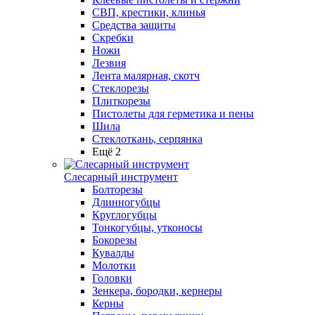
СВП, крестики, клинья
Средства защиты
Скребки
Ножи
Лезвия
Лента малярная, скотч
Стеклорезы
Плиткорезы
Пистолеты для герметика и пены
Шила
Стеклоткань, серпянка
Ещё 2
Слесарный инструмент
Болторезы
Длинногубцы
Круглогубцы
Тонкогубцы, утконосы
Бокорезы
Кувалды
Молотки
Головки
Зенкера, бородки, кернеры
Керны