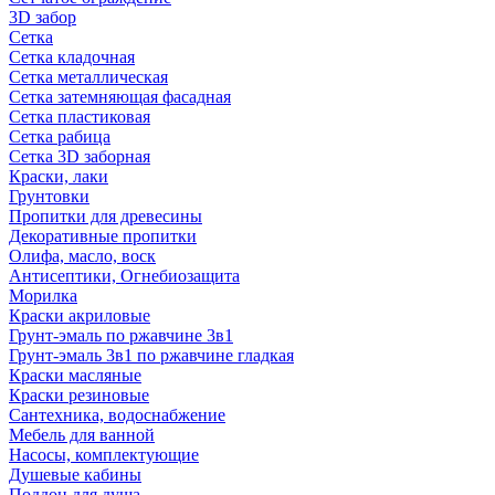
3D забор
Сетка
Сетка кладочная
Сетка металлическая
Сетка затемняющая фасадная
Сетка пластиковая
Сетка рабица
Сетка 3D заборная
Краски, лаки
Грунтовки
Пропитки для древесины
Декоративные пропитки
Олифа, масло, воск
Антисептики, Огнебиозащита
Морилка
Краски акриловые
Грунт-эмаль по ржавчине 3в1
Грунт-эмаль 3в1 по ржавчине гладкая
Краски масляные
Краски резиновые
Сантехника, водоснабжение
Мебель для ванной
Насосы, комплектующие
Душевые кабины
Поддон для душа