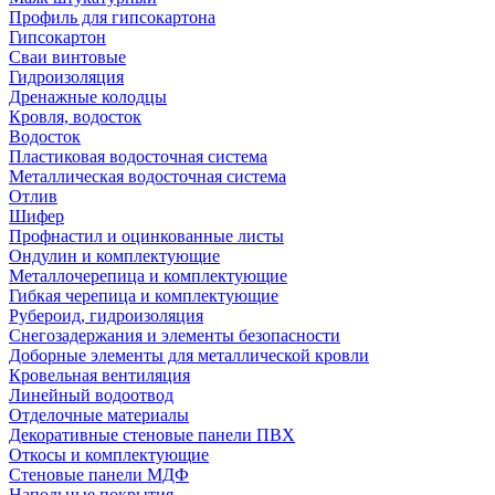
Профиль для гипсокартона
Гипсокартон
Сваи винтовые
Гидроизоляция
Дренажные колодцы
Кровля, водосток
Водосток
Пластиковая водосточная система
Металлическая водосточная система
Отлив
Шифер
Профнастил и оцинкованные листы
Ондулин и комплектующие
Металлочерепица и комплектующие
Гибкая черепица и комплектующие
Рубероид, гидроизоляция
Снегозадержания и элементы безопасности
Доборные элементы для металлической кровли
Кровельная вентиляция
Линейный водоотвод
Отделочные материалы
Декоративные стеновые панели ПВХ
Откосы и комплектующие
Стеновые панели МДФ
Напольные покрытия