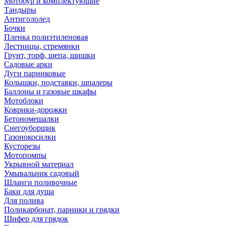
Мотобур и комплектующие
Тандыры
Антигололед
Бочки
Пленка полиэтиленовая
Лестницы, стремянки
Грунт, торф, щепа, шишки
Садовые арки
Дуги парниковые
Колышки, подставки, шпалеры
Баллоны и газовые шкафы
Мотоблоки
Коврики-дорожки
Бетономешалки
Снегоуборщик
Газонокосилки
Кусторезы
Мотопомпы
Укрывной материал
Умывальник садовый
Шланги поливочные
Баки для душа
Для полива
Поликарбонат, парники и грядки
Шифер для грядок