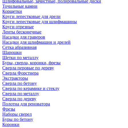
Шлифовальные, зачистные, полировальные диски
Точильные камни
Корщетки
Круги лепестковые для дрели
Круги лепестковые для шлифмашины
Круги отрезные
Ленты бесконечные
Насадки для граверов
Насадки для шлифмашин и дрелей
Сетка абразивная
Шарошки
Щетки по металлу
Буры, сверла, коронки, фрезы
Сверла перовые по дереву
Сверла Форстнера
Экстракторы
Сверла по бетону
Сверла по керамике и стеклу
Сверла по металлу
Сверла по дереву
Полотна для реноватора
Фрезы
Наборы сверел
Буры по бетону
Коронки