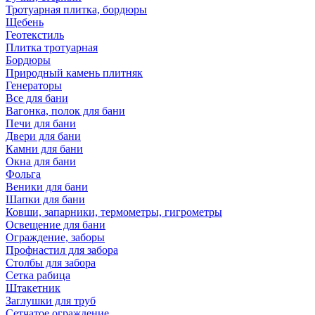
Тротуарная плитка, бордюры
Щебень
Геотекстиль
Плитка тротуарная
Бордюры
Природный камень плитняк
Генераторы
Все для бани
Вагонка, полок для бани
Печи для бани
Двери для бани
Камни для бани
Окна для бани
Фольга
Веники для бани
Шапки для бани
Ковши, запарники, термометры, гигрометры
Освещение для бани
Ограждение, заборы
Профнастил для забора
Столбы для забора
Сетка рабица
Штакетник
Заглушки для труб
Сетчатое ограждение