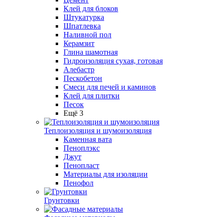
Клей для блоков
Штукатурка
Шпатлевка
Наливной пол
Керамзит
Глина шамотная
Гидроизоляция сухая, готовая
Алебастр
Пескобетон
Смеси для печей и каминов
Клей для плитки
Песок
Ещё 3
Теплоизоляция и шумоизоляция
Каменная вата
Пеноплэкс
Джут
Пенопласт
Материалы для изоляции
Пенофол
Грунтовки