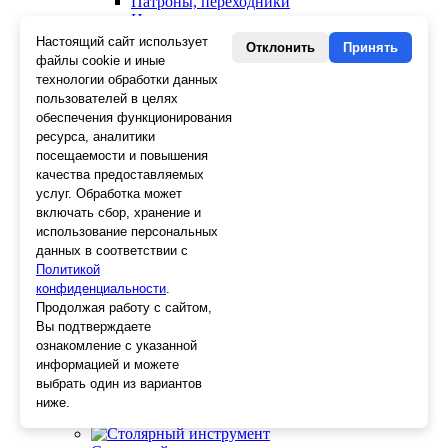
Патроны, переходники
Ножницы электрика
Стопорные кольца
Настоящий сайт использует
Отклонить
Принять
Съемники стопорных колец
файлы cookie и иные
Пинцеты
технологии обработки данных
Магниты
пользователей в целях
Клещи для изоляции
обеспечения функционирования
Кабелерезы
ресурса, аналитики
Гайкорезы
посещаемости и повышения
Зажимы ручные
качества предоставляемых
Подшипники
услуг. Обработка может
Тиски
включать сбор, хранение и
Струбцины
использование персональных
Плоскогубцы
данных в соответствии с
Отвертки
Политикой
Ножницы по металлу
конфиденциальности
Напильники, рашпили
.
Наборы инструментов
Продолжая работу с сайтом,
Кусачки
Вы подтверждаете
Ключи
ознакомление с указанной
Клещи
информацией и можете
Зубила
выбрать один из вариантов
Биты
ниже.
Ещё 23