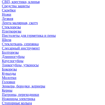
СВП, крестики, клинья
Средства защиты
Скребки
Ножи
Лезвия
Лента малярная, скотч
Стеклорезы
Плиткорезы
Пистолеты для герметика и пены
Шила
Стеклоткань, серпянка
Слесарный инструмент
Болторезы
Длинногубцы
Круглогубцы
Тонкогубцы, утконосы
Бокорезы
Кувалды
Молотки
Головки
Зенкера, бородки, кернеры
Керны
Патроны, переходники
Ножницы электрика
Стопорные кольца