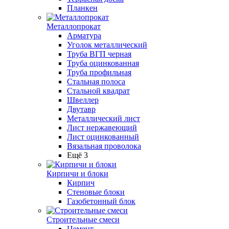
Планкен
Металлопрокат
Арматура
Уголок металлический
Труба ВГП черная
Труба оцинкованная
Труба профильная
Стальная полоса
Стальной квадрат
Швеллер
Двутавр
Металлический лист
Лист нержавеющий
Лист оцинкованный
Вязальная проволока
Ещё 3
Кирпичи и блоки
Кирпич
Стеновые блоки
Газобетонный блок
Строительные смеси
Цемент