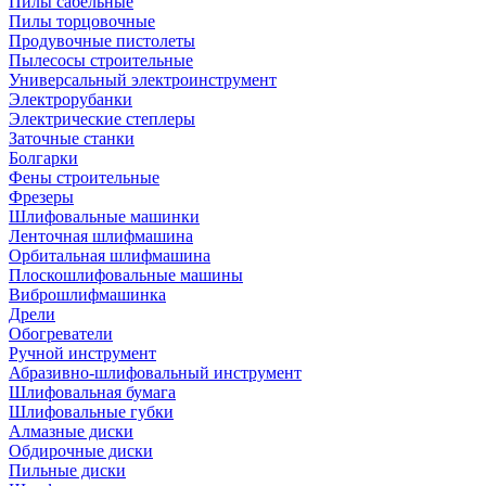
Пилы сабельные
Пилы торцовочные
Продувочные пистолеты
Пылесосы строительные
Универсальный электроинструмент
Электрорубанки
Электрические степлеры
Заточные станки
Болгарки
Фены строительные
Фрезеры
Шлифовальные машинки
Ленточная шлифмашина
Орбитальная шлифмашина
Плоскошлифовальные машины
Виброшлифмашинка
Дрели
Обогреватели
Ручной инструмент
Абразивно-шлифовальный инструмент
Шлифовальная бумага
Шлифовальные губки
Алмазные диски
Обдирочные диски
Пильные диски