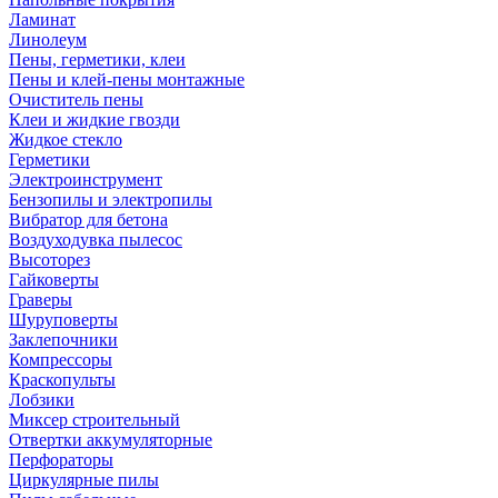
Ламинат
Линолеум
Пены, герметики, клеи
Пены и клей-пены монтажные
Очиститель пены
Клеи и жидкие гвозди
Жидкое стекло
Герметики
Электроинструмент
Бензопилы и электропилы
Вибратор для бетона
Воздуходувка пылесос
Высоторез
Гайковерты
Граверы
Шуруповерты
Заклепочники
Компрессоры
Краскопульты
Лобзики
Миксер строительный
Отвертки аккумуляторные
Перфораторы
Циркулярные пилы