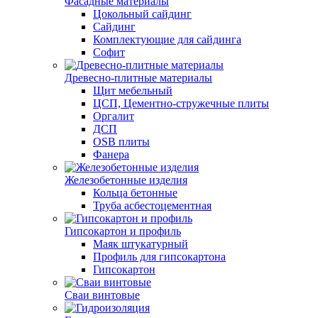
Фасадные материалы
Цокольный сайдинг
Сайдинг
Комплектующие для сайдинга
Софит
Древесно-плитные материалы
Щит мебельный
ЦСП, Цементно-стружечные плиты
Оргалит
ДСП
OSB плиты
Фанера
Железобетонные изделия
Кольца бетонные
Труба асбестоцементная
Гипсокартон и профиль
Маяк штукатурный
Профиль для гипсокартона
Гипсокартон
Сваи винтовые