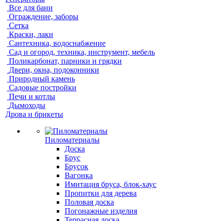
Все для бани
Ограждение, заборы
Сетка
Краски, лаки
Сантехника, водоснабжение
Сад и огород, техника, инструмент, мебель
Поликарбонат, парники и грядки
Двери, окна, подоконники
Природный камень
Садовые постройки
Печи и котлы
Дымоходы
Дрова и брикеты
Пиломатериалы
Доска
Брус
Брусок
Вагонка
Имитация бруса, блок-хаус
Пропитки для дерева
Половая доска
Погонажные изделия
Террасная доска