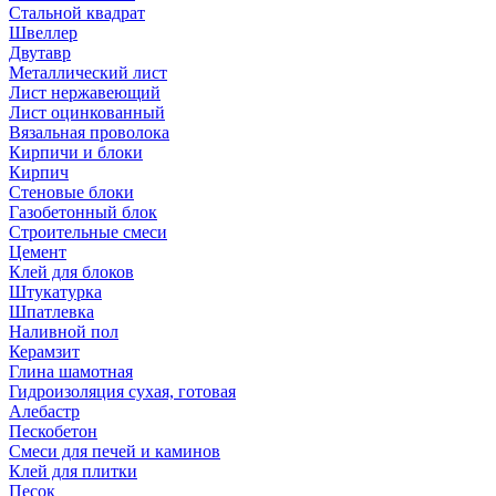
Стальной квадрат
Швеллер
Двутавр
Металлический лист
Лист нержавеющий
Лист оцинкованный
Вязальная проволока
Кирпичи и блоки
Кирпич
Стеновые блоки
Газобетонный блок
Строительные смеси
Цемент
Клей для блоков
Штукатурка
Шпатлевка
Наливной пол
Керамзит
Глина шамотная
Гидроизоляция сухая, готовая
Алебастр
Пескобетон
Смеси для печей и каминов
Клей для плитки
Песок