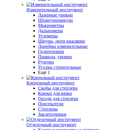
Измерительный инструмент
Лазерные уровни
Штангенциркули
Микрометры
Дальномеры
Угломеры
Шнуры, нити красящие
Линейки измерительные
Гидроуровни
Правила, уровни
Рулетки
Уголки строительные
Ещё 1
Крепежный инструмент
Скобы для степлера
Крюки для вязки
Гвозди для степлера
Просекатели
Степлеры
Заклепочники
Отделочный инструмент
Клеевые пистолеты и стержни