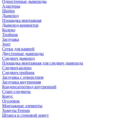
Одностенные дымоходы
Адаптеры
Шибер
Дымоход
Площадка монтажная
Дымоход-конвектор
Колено
Тройник
Заглушка
Зонт
Сетки для камней
Двустенные дымоходы
Сэндвич дымоход
Площадка монтажная для сэндвич дымохода
Сэндвич-колено
Сэндвич-тройник
Заглушка с отверстием
Заглушка внутренняя
Конденсатоотвод внутренний
Старт-сэндвича
Конус
Оголовок
Монтажные элементы
Хомуты Ferrum
Штанга и стеновой хомут