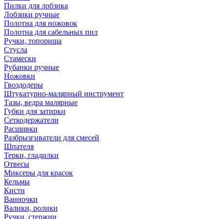
Пилки для лобзика
Лобзики ручные
Полотна для ножовок
Полотна для сабельных пил
Ручки, топорища
Стусла
Стамески
Рубанки ручные
Ножовки
Гвоздодеры
Штукатурно-малярный инструмент
Тазы, ведра малярные
Губки для затирки
Сеткодержатели
Расшивки
Разбрызгиватели для смесей
Шпателя
Терки, гладилки
Отвесы
Миксеры для красок
Кельмы
Кисти
Ванночки
Валики, ролики
Ручки, стержни