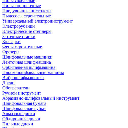
Пилы сабельные
Пилы торцовочные
Продувочные пистолеты
Пылесосы строительные
Универсальный электроинструмент
Электрорубанки
Электрические степлеры
Заточные станки
Болгарки
Фены строительные
Фрезеры
Шлифовальные машинки
Ленточная шлифмашина
Орбитальная шлифмашина
Плоскошлифовальные машины
Виброшлифмашинка
Дрели
Обогреватели
Ручной инструмент
Абразивно-шлифовальный инструмент
Шлифовальная бумага
Шлифовальные губки
Алмазные диски
Обдирочные диски
Пильные диски