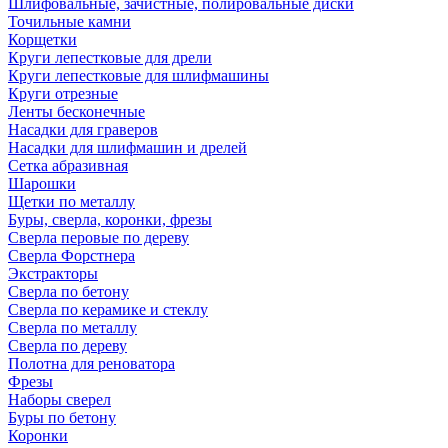
Шлифовальные, зачистные, полировальные диски
Точильные камни
Корщетки
Круги лепестковые для дрели
Круги лепестковые для шлифмашины
Круги отрезные
Ленты бесконечные
Насадки для граверов
Насадки для шлифмашин и дрелей
Сетка абразивная
Шарошки
Щетки по металлу
Буры, сверла, коронки, фрезы
Сверла перовые по дереву
Сверла Форстнера
Экстракторы
Сверла по бетону
Сверла по керамике и стеклу
Сверла по металлу
Сверла по дереву
Полотна для реноватора
Фрезы
Наборы сверел
Буры по бетону
Коронки