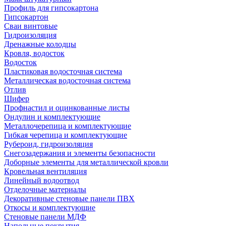
Профиль для гипсокартона
Гипсокартон
Сваи винтовые
Гидроизоляция
Дренажные колодцы
Кровля, водосток
Водосток
Пластиковая водосточная система
Металлическая водосточная система
Отлив
Шифер
Профнастил и оцинкованные листы
Ондулин и комплектующие
Металлочерепица и комплектующие
Гибкая черепица и комплектующие
Рубероид, гидроизоляция
Снегозадержания и элементы безопасности
Доборные элементы для металлической кровли
Кровельная вентиляция
Линейный водоотвод
Отделочные материалы
Декоративные стеновые панели ПВХ
Откосы и комплектующие
Стеновые панели МДФ
Напольные покрытия