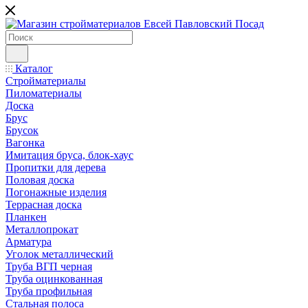
Каталог
Стройматериалы
Пиломатериалы
Доска
Брус
Брусок
Вагонка
Имитация бруса, блок-хаус
Пропитки для дерева
Половая доска
Погонажные изделия
Террасная доска
Планкен
Металлопрокат
Арматура
Уголок металлический
Труба ВГП черная
Труба оцинкованная
Труба профильная
Стальная полоса