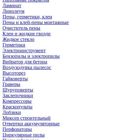
Ламинат
Линолеум
Пены, герметики, клеи
Пены и клей-пены монтажные
Очиститель пены
Клеи и жидкие гвозди
Жидкое стекло
Герметики
Электроинструмент
Бензопилы и электропилы
Вибратор для бетона
Воздуходувка пылесос
Высоторез
Гайковерты
Граверы
Шуруповерты
Заклепочники
Компрессоры
Краскопульты
Лобзики
Миксер строительный
Отвертки аккумуляторные
Перфораторы
Циркулярные пилы