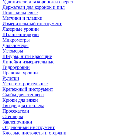
Удлинители для коронок и сверел
Держатели для коронок и пил
Пилы кольцевые
Метчики и плашки
Измерительный инструмент
Лазерные уровни
Штангенциркули
Микрометры
Дальномеры
Угломеры
Шнуры, нити красящие
Линейки измерительные
Гидроуровни
Правила, уровни
Рулетки
Уголки строительные
Крепежный инструмент
Скобы для степлера
Крюки для вязки
Гвозди для степлера
Просекатели
Степлеры
Заклепочники
Отделочный инструмент
Клеевые пистолеты и стержни