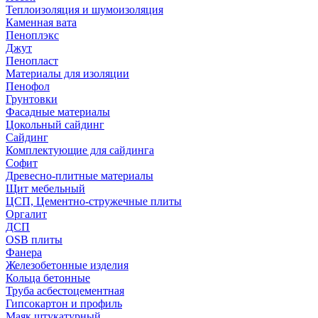
Теплоизоляция и шумоизоляция
Каменная вата
Пеноплэкс
Джут
Пенопласт
Материалы для изоляции
Пенофол
Грунтовки
Фасадные материалы
Цокольный сайдинг
Сайдинг
Комплектующие для сайдинга
Софит
Древесно-плитные материалы
Щит мебельный
ЦСП, Цементно-стружечные плиты
Оргалит
ДСП
OSB плиты
Фанера
Железобетонные изделия
Кольца бетонные
Труба асбестоцементная
Гипсокартон и профиль
Маяк штукатурный