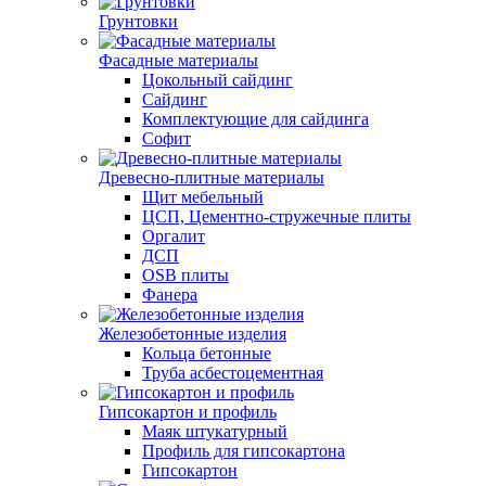
Грунтовки
Фасадные материалы
Цокольный сайдинг
Сайдинг
Комплектующие для сайдинга
Софит
Древесно-плитные материалы
Щит мебельный
ЦСП, Цементно-стружечные плиты
Оргалит
ДСП
OSB плиты
Фанера
Железобетонные изделия
Кольца бетонные
Труба асбестоцементная
Гипсокартон и профиль
Маяк штукатурный
Профиль для гипсокартона
Гипсокартон