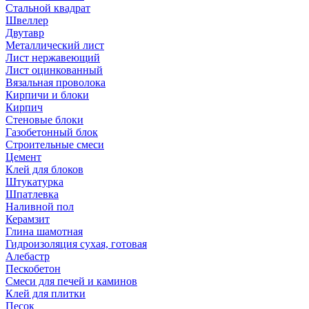
Стальной квадрат
Швеллер
Двутавр
Металлический лист
Лист нержавеющий
Лист оцинкованный
Вязальная проволока
Кирпичи и блоки
Кирпич
Стеновые блоки
Газобетонный блок
Строительные смеси
Цемент
Клей для блоков
Штукатурка
Шпатлевка
Наливной пол
Керамзит
Глина шамотная
Гидроизоляция сухая, готовая
Алебастр
Пескобетон
Смеси для печей и каминов
Клей для плитки
Песок