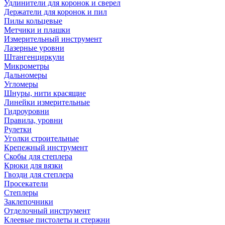
Удлинители для коронок и сверел
Держатели для коронок и пил
Пилы кольцевые
Метчики и плашки
Измерительный инструмент
Лазерные уровни
Штангенциркули
Микрометры
Дальномеры
Угломеры
Шнуры, нити красящие
Линейки измерительные
Гидроуровни
Правила, уровни
Рулетки
Уголки строительные
Крепежный инструмент
Скобы для степлера
Крюки для вязки
Гвозди для степлера
Просекатели
Степлеры
Заклепочники
Отделочный инструмент
Клеевые пистолеты и стержни