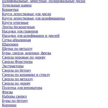
Шлифовальные, зачистные, полировальные диски
Точильные камни
Корщетки
Круги лепестковые для дрели
Круги лепестковые для шлифмашины
Круги отрезные
Ленты бесконечные
Насадки для граверов
Насадки для шлифмашин и дрелей
Сетка абразивная
Шарошки
Щетки по металлу
Буры, сверла, коронки, фрезы
Сверла перовые по дереву
Сверла Форстнера
Экстракторы
Сверла по бетону
Сверла по керамике и стеклу
Сверла по металлу
Сверла по дереву
Полотна для реноватора
Фрезы
Наборы сверел
Буры по бетону
Коронки