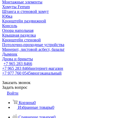
Монтажные элементы
Хомуты Ferrum
Штанга и стеновой хомут
Юбка
Кронштейн раздвижной
Консоль
Опора напольная
Крышная разделка
Кронштейн стеновой
Потолочно-проходные устройства
Минерит, листовой асбест, базальт
Дымник
Дрова и брикеты
+7 965 283 8466
+7 965 283 8466
интернет-магазин
+7 977 760 0545
многоканальный
Заказать звонок
Задать вопрос
Войти
Корзина
0
Избранные товары
0
Сравнение товаров
0