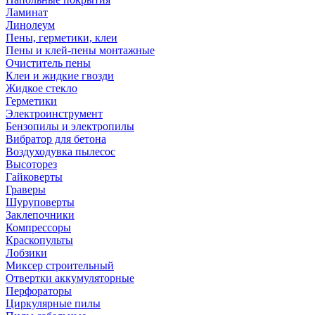
Ламинат
Линолеум
Пены, герметики, клеи
Пены и клей-пены монтажные
Очиститель пены
Клеи и жидкие гвозди
Жидкое стекло
Герметики
Электроинструмент
Бензопилы и электропилы
Вибратор для бетона
Воздуходувка пылесос
Высоторез
Гайковерты
Граверы
Шуруповерты
Заклепочники
Компрессоры
Краскопульты
Лобзики
Миксер строительный
Отвертки аккумуляторные
Перфораторы
Циркулярные пилы