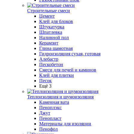
Строительные смеси
Цемент
Клей для блоков
Штукатурка
Шпатлевка
Наливной пол
Керамзит
Глина шамотная
Гидроизоляция сухая, готовая
Алебастр
Пескобетон
Смеси для печей и каминов
Клей для плитки
Песок
Ещё 3
Теплоизоляция и шумоизоляция
Каменная вата
Пеноплэкс
Джут
Пенопласт
Материалы для изоляции
Пенофол