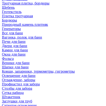
Тротуарная плитка, бордюры
Щебень
Геотекстиль
Плитка тротуарная
Бордюры
Природный камень плитняк
Генераторы
Все для бани
Вагонка, полок для бани
Печи для бани
Двери для бани
Камни для бани
Окна для бани
Фольга
Веники для бани
Шапки для бани
Ковши, запарники, термометры, гигрометры
Освещение для бани
Ограждение, заборы
Профнастил для забора
Столбы для забора
Сетка рабица
Штакетник
Заглушки для труб
Сетчатое ограждение