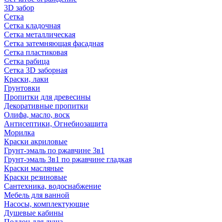
3D забор
Сетка
Сетка кладочная
Сетка металлическая
Сетка затемняющая фасадная
Сетка пластиковая
Сетка рабица
Сетка 3D заборная
Краски, лаки
Грунтовки
Пропитки для древесины
Декоративные пропитки
Олифа, масло, воск
Антисептики, Огнебиозащита
Морилка
Краски акриловые
Грунт-эмаль по ржавчине 3в1
Грунт-эмаль 3в1 по ржавчине гладкая
Краски масляные
Краски резиновые
Сантехника, водоснабжение
Мебель для ванной
Насосы, комплектующие
Душевые кабины
Поддон для душа