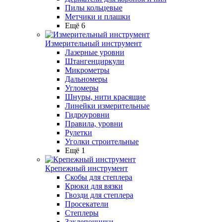
Пилы кольцевые
Метчики и плашки
Ещё 6
Измерительный инструмент
Лазерные уровни
Штангенциркули
Микрометры
Дальномеры
Угломеры
Шнуры, нити красящие
Линейки измерительные
Гидроуровни
Правила, уровни
Рулетки
Уголки строительные
Ещё 1
Крепежный инструмент
Скобы для степлера
Крюки для вязки
Гвозди для степлера
Просекатели
Степлеры
Заклепочники