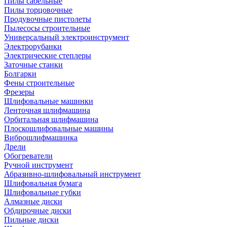
Пилы сабельные
Пилы торцовочные
Продувочные пистолеты
Пылесосы строительные
Универсальный электроинструмент
Электрорубанки
Электрические степлеры
Заточные станки
Болгарки
Фены строительные
Фрезеры
Шлифовальные машинки
Ленточная шлифмашина
Орбитальная шлифмашина
Плоскошлифовальные машины
Виброшлифмашинка
Дрели
Обогреватели
Ручной инструмент
Абразивно-шлифовальный инструмент
Шлифовальная бумага
Шлифовальные губки
Алмазные диски
Обдирочные диски
Пильные диски