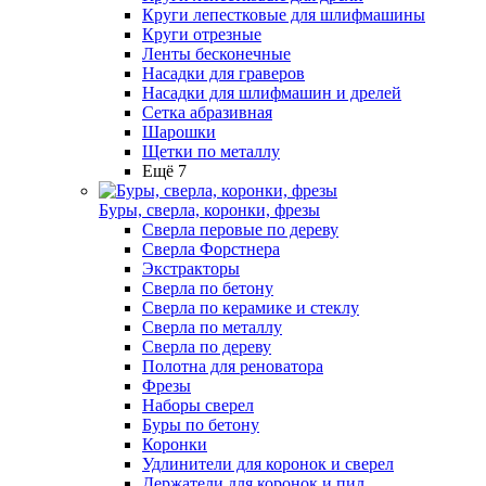
Круги лепестковые для шлифмашины
Круги отрезные
Ленты бесконечные
Насадки для граверов
Насадки для шлифмашин и дрелей
Сетка абразивная
Шарошки
Щетки по металлу
Ещё 7
Буры, сверла, коронки, фрезы
Сверла перовые по дереву
Сверла Форстнера
Экстракторы
Сверла по бетону
Сверла по керамике и стеклу
Сверла по металлу
Сверла по дереву
Полотна для реноватора
Фрезы
Наборы сверел
Буры по бетону
Коронки
Удлинители для коронок и сверел
Держатели для коронок и пил