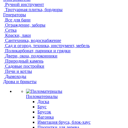
Ручной инструмент
Тротуарная плитка, бордюры
Генераторы
Все для бани
Ограждение, заборы
Сетка
Краски, лаки
Сантехника, водоснабжение
Сад и огород, техника, инструмент, мебель
Поликарбонат, парники и грядки
Двери, окна, подоконники
Природный камень
Садовые постройки
Печи и котлы
Дымоходы
Дрова и брикеты
Пиломатериалы
Доска
Брус
Брусок
Вагонка
Имитация бруса, блок-хаус
Пропитки для дерева