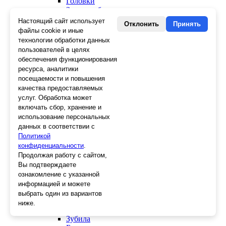
Головки
Зенкера, бородки, кернеры
Керны
Настоящий сайт использует
Отклонить
Принять
Патроны, переходники
файлы cookie и иные
Ножницы электрика
технологии обработки данных
Стопорные кольца
пользователей в целях
Съемники стопорных колец
обеспечения функционирования
Пинцеты
ресурса, аналитики
Магниты
посещаемости и повышения
Клещи для изоляции
качества предоставляемых
Кабелерезы
услуг. Обработка может
Гайкорезы
включать сбор, хранение и
Зажимы ручные
использование персональных
Подшипники
данных в соответствии с
Тиски
Политикой
Струбцины
конфиденциальности
Плоскогубцы
.
Отвертки
Продолжая работу с сайтом,
Ножницы по металлу
Вы подтверждаете
Напильники, рашпили
ознакомление с указанной
Наборы инструментов
информацией и можете
Кусачки
выбрать один из вариантов
Ключи
ниже.
Клещи
Зубила