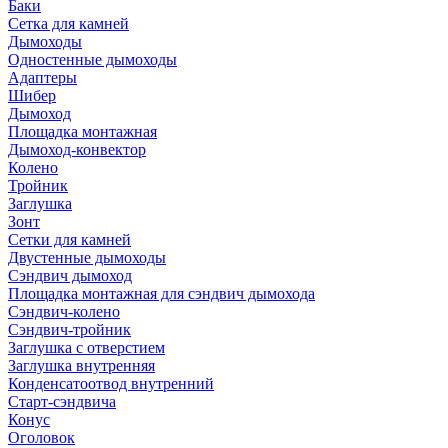
Баки
Сетка для камней
Дымоходы
Одностенные дымоходы
Адаптеры
Шибер
Дымоход
Площадка монтажная
Дымоход-конвектор
Колено
Тройник
Заглушка
Зонт
Сетки для камней
Двустенные дымоходы
Сэндвич дымоход
Площадка монтажная для сэндвич дымохода
Сэндвич-колено
Сэндвич-тройник
Заглушка с отверстием
Заглушка внутренняя
Конденсатоотвод внутренний
Старт-сэндвича
Конус
Оголовок