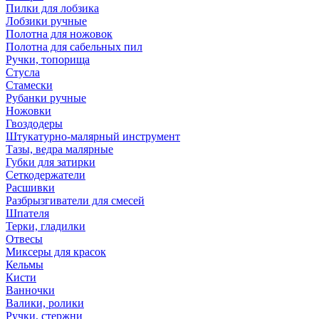
Пилки для лобзика
Лобзики ручные
Полотна для ножовок
Полотна для сабельных пил
Ручки, топорища
Стусла
Стамески
Рубанки ручные
Ножовки
Гвоздодеры
Штукатурно-малярный инструмент
Тазы, ведра малярные
Губки для затирки
Сеткодержатели
Расшивки
Разбрызгиватели для смесей
Шпателя
Терки, гладилки
Отвесы
Миксеры для красок
Кельмы
Кисти
Ванночки
Валики, ролики
Ручки, стержни