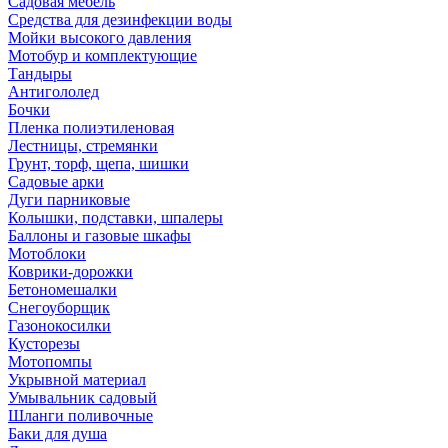
Садовая мебель
Средства для дезинфекции воды
Мойки высокого давления
Мотобур и комплектующие
Тандыры
Антигололед
Бочки
Пленка полиэтиленовая
Лестницы, стремянки
Грунт, торф, щепа, шишки
Садовые арки
Дуги парниковые
Колышки, подставки, шпалеры
Баллоны и газовые шкафы
Мотоблоки
Коврики-дорожки
Бетономешалки
Снегоуборщик
Газонокосилки
Кусторезы
Мотопомпы
Укрывной материал
Умывальник садовый
Шланги поливочные
Баки для душа