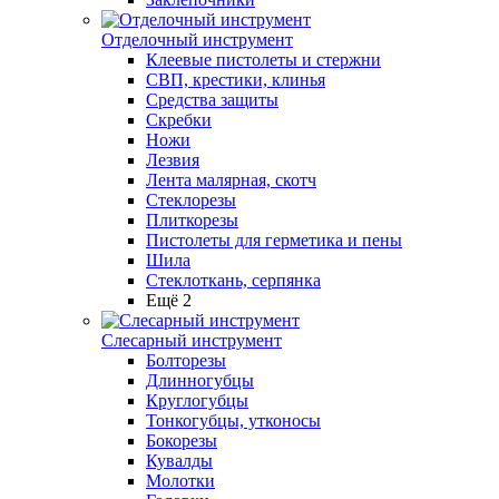
Отделочный инструмент
Клеевые пистолеты и стержни
СВП, крестики, клинья
Средства защиты
Скребки
Ножи
Лезвия
Лента малярная, скотч
Стеклорезы
Плиткорезы
Пистолеты для герметика и пены
Шила
Стеклоткань, серпянка
Ещё 2
Слесарный инструмент
Болторезы
Длинногубцы
Круглогубцы
Тонкогубцы, утконосы
Бокорезы
Кувалды
Молотки