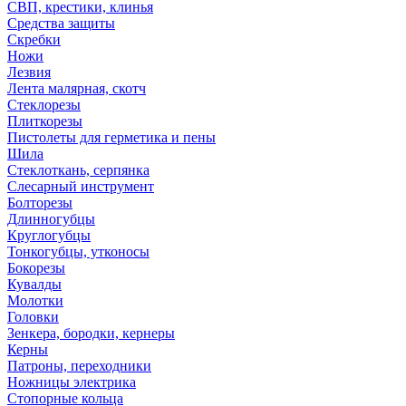
СВП, крестики, клинья
Средства защиты
Скребки
Ножи
Лезвия
Лента малярная, скотч
Стеклорезы
Плиткорезы
Пистолеты для герметика и пены
Шила
Стеклоткань, серпянка
Слесарный инструмент
Болторезы
Длинногубцы
Круглогубцы
Тонкогубцы, утконосы
Бокорезы
Кувалды
Молотки
Головки
Зенкера, бородки, кернеры
Керны
Патроны, переходники
Ножницы электрика
Стопорные кольца