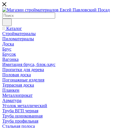
Каталог
Стройматериалы
Пиломатериалы
Доска
Брус
Брусок
Вагонка
Имитация бруса, блок-хаус
Пропитки для дерева
Половая доска
Погонажные изделия
Террасная доска
Планкен
Металлопрокат
Арматура
Уголок металлический
Труба ВГП черная
Труба оцинкованная
Труба профильная
Стальная полоса