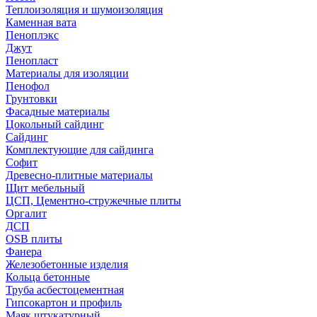
Теплоизоляция и шумоизоляция
Каменная вата
Пеноплэкс
Джут
Пенопласт
Материалы для изоляции
Пенофол
Грунтовки
Фасадные материалы
Цокольный сайдинг
Сайдинг
Комплектующие для сайдинга
Софит
Древесно-плитные материалы
Щит мебельный
ЦСП, Цементно-стружечные плиты
Оргалит
ДСП
OSB плиты
Фанера
Железобетонные изделия
Кольца бетонные
Труба асбестоцементная
Гипсокартон и профиль
Маяк штукатурный