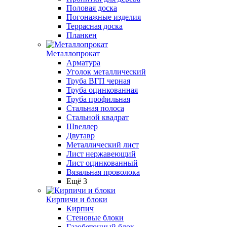
Половая доска
Погонажные изделия
Террасная доска
Планкен
Металлопрокат
Арматура
Уголок металлический
Труба ВГП черная
Труба оцинкованная
Труба профильная
Стальная полоса
Стальной квадрат
Швеллер
Двутавр
Металлический лист
Лист нержавеющий
Лист оцинкованный
Вязальная проволока
Ещё 3
Кирпичи и блоки
Кирпич
Стеновые блоки
Газобетонный блок