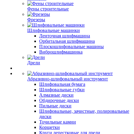
Фены строительные
Фрезеры
Шлифовальные машинки
Ленточная шлифмашина
Орбитальная шлифмашина
Плоскошлифовальные машины
Виброшлифмашинка
Дрели
Абразивно-шлифовальный инструмент
Шлифовальная бумага
Шлифовальные губки
Алмазные диски
Обдирочные диски
Пильные диски
Шлифовальные, зачистные, полировальные
диски
Точильные камни
Корщетки
Круги лепестковые для дрели