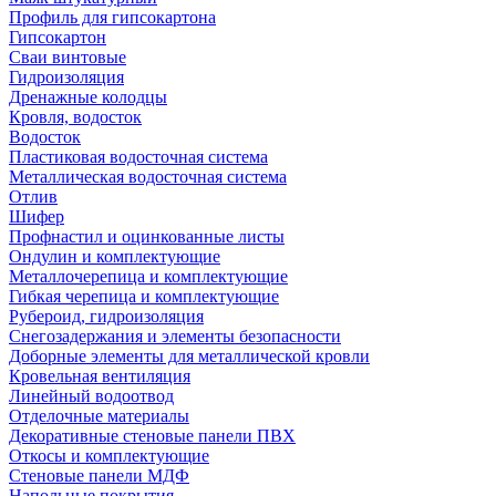
Профиль для гипсокартона
Гипсокартон
Сваи винтовые
Гидроизоляция
Дренажные колодцы
Кровля, водосток
Водосток
Пластиковая водосточная система
Металлическая водосточная система
Отлив
Шифер
Профнастил и оцинкованные листы
Ондулин и комплектующие
Металлочерепица и комплектующие
Гибкая черепица и комплектующие
Рубероид, гидроизоляция
Снегозадержания и элементы безопасности
Доборные элементы для металлической кровли
Кровельная вентиляция
Линейный водоотвод
Отделочные материалы
Декоративные стеновые панели ПВХ
Откосы и комплектующие
Стеновые панели МДФ
Напольные покрытия