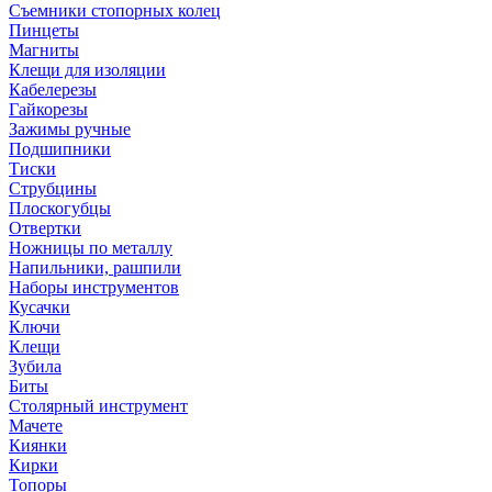
Съемники стопорных колец
Пинцеты
Магниты
Клещи для изоляции
Кабелерезы
Гайкорезы
Зажимы ручные
Подшипники
Тиски
Струбцины
Плоскогубцы
Отвертки
Ножницы по металлу
Напильники, рашпили
Наборы инструментов
Кусачки
Ключи
Клещи
Зубила
Биты
Столярный инструмент
Мачете
Киянки
Кирки
Топоры