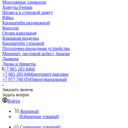
Монтажные элементы
Хомуты Ferrum
Штанга и стеновой хомут
Юбка
Кронштейн раздвижной
Консоль
Опора напольная
Крышная разделка
Кронштейн стеновой
Потолочно-проходные устройства
Минерит, листовой асбест, базальт
Дымник
Дрова и брикеты
+7 965 283 8466
+7 965 283 8466
интернет-магазин
+7 977 760 0545
многоканальный
Заказать звонок
Задать вопрос
Войти
Корзина
0
Избранные товары
0
Сравнение товаров
0