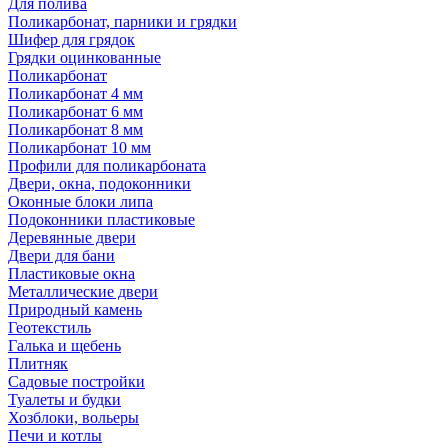
Для полива
Поликарбонат, парники и грядки
Шифер для грядок
Грядки оцинкованные
Поликарбонат
Поликарбонат 4 мм
Поликарбонат 6 мм
Поликарбонат 8 мм
Поликарбонат 10 мм
Профили для поликарбоната
Двери, окна, подоконники
Оконные блоки липа
Подоконники пластиковые
Деревянные двери
Двери для бани
Пластиковые окна
Металлические двери
Природный камень
Геотекстиль
Галька и щебень
Плитняк
Садовые постройки
Туалеты и будки
Хозблоки, вольеры
Печи и котлы