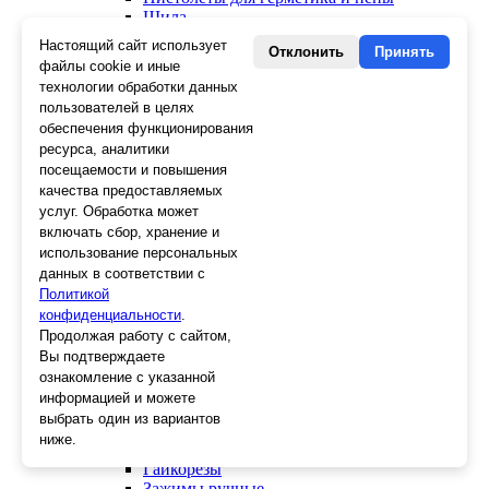
Шила
Стеклоткань, серпянка
Настоящий сайт использует
Отклонить
Принять
Ещё 2
файлы cookie и иные
технологии обработки данных
Слесарный инструмент
пользователей в целях
Болторезы
обеспечения функционирования
Длинногубцы
ресурса, аналитики
Круглогубцы
посещаемости и повышения
Тонкогубцы, утконосы
качества предоставляемых
Бокорезы
услуг. Обработка может
Кувалды
включать сбор, хранение и
Молотки
Головки
использование персональных
Зенкера, бородки, кернеры
данных в соответствии с
Керны
Политикой
Патроны, переходники
конфиденциальности
.
Ножницы электрика
Продолжая работу с сайтом,
Стопорные кольца
Вы подтверждаете
Съемники стопорных колец
ознакомление с указанной
Пинцеты
информацией и можете
Магниты
выбрать один из вариантов
Клещи для изоляции
ниже.
Кабелерезы
Гайкорезы
Зажимы ручные