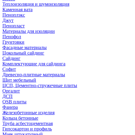
Теплоизоляция и шумоизоляция
Каменная вата
Пеноплэкс
Джут
Пенопласт
Материалы для изоляции
Пенофол
Грунтовки
Фасадные материалы
Цокольный сайдинг
Сайдинг
Комплектующие для сайдинга
Софит
Древесно-плитные материалы
Щит мебельный
ЦСП, Цементно-стружечные плиты
Оргалит
ДСП
OSB плиты
Фанера
Железобетонные изделия
Кольца бетонные
Труба асбестоцементная
Гипсокартон и профиль
Маяк штукатурный