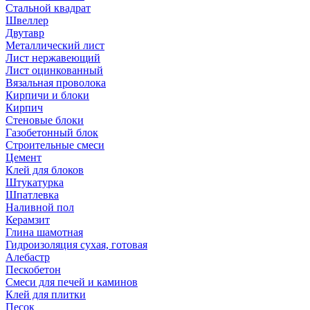
Стальной квадрат
Швеллер
Двутавр
Металлический лист
Лист нержавеющий
Лист оцинкованный
Вязальная проволока
Кирпичи и блоки
Кирпич
Стеновые блоки
Газобетонный блок
Строительные смеси
Цемент
Клей для блоков
Штукатурка
Шпатлевка
Наливной пол
Керамзит
Глина шамотная
Гидроизоляция сухая, готовая
Алебастр
Пескобетон
Смеси для печей и каминов
Клей для плитки
Песок