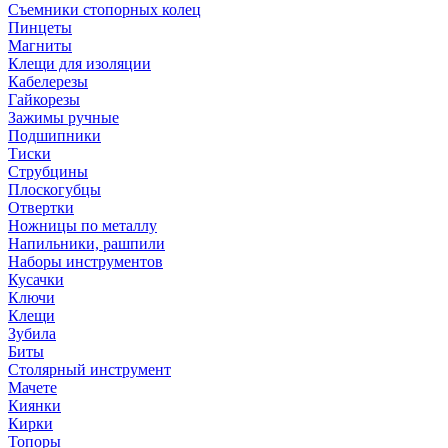
Съемники стопорных колец
Пинцеты
Магниты
Клещи для изоляции
Кабелерезы
Гайкорезы
Зажимы ручные
Подшипники
Тиски
Струбцины
Плоскогубцы
Отвертки
Ножницы по металлу
Напильники, рашпили
Наборы инструментов
Кусачки
Ключи
Клещи
Зубила
Биты
Столярный инструмент
Мачете
Киянки
Кирки
Топоры