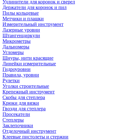
Удлинители для коронок и сверел
Держатели для коронок и пил
Пилы кольцевые
Метчики и плашки
Измерительный инструмент
Лазерные уровни
Штангенциркули
Микрометры
Дальномеры
Угломеры
Шнуры, нити красящие
Линейки измерительные
Гидроуровни
Правила, уровни
Рулетки
Уголки строительные
Крепежный инструмент
Скобы для степлера
Крюки для вязки
Гвозди для степлера
Просекатели
Степлеры
Заклепочники
Отделочный инструмент
Клеевые пистолеты и стержни