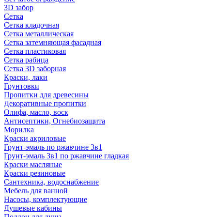
3D забор
Сетка
Сетка кладочная
Сетка металлическая
Сетка затемняющая фасадная
Сетка пластиковая
Сетка рабица
Сетка 3D заборная
Краски, лаки
Грунтовки
Пропитки для древесины
Декоративные пропитки
Олифа, масло, воск
Антисептики, Огнебиозащита
Морилка
Краски акриловые
Грунт-эмаль по ржавчине 3в1
Грунт-эмаль 3в1 по ржавчине гладкая
Краски масляные
Краски резиновые
Сантехника, водоснабжение
Мебель для ванной
Насосы, комплектующие
Душевые кабины
Поддон для душа