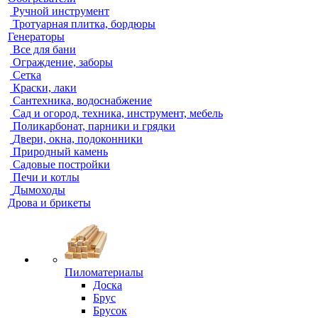
Ручной инструмент
Тротуарная плитка, бордюры
Генераторы
Все для бани
Ограждение, заборы
Сетка
Краски, лаки
Сантехника, водоснабжение
Сад и огород, техника, инструмент, мебель
Поликарбонат, парники и грядки
Двери, окна, подоконники
Природный камень
Садовые постройки
Печи и котлы
Дымоходы
Дрова и брикеты
Пиломатериалы
Доска
Брус
Брусок