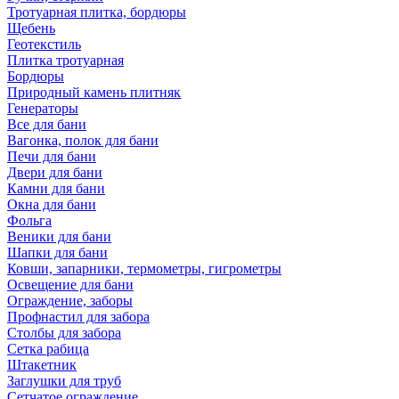
Тротуарная плитка, бордюры
Щебень
Геотекстиль
Плитка тротуарная
Бордюры
Природный камень плитняк
Генераторы
Все для бани
Вагонка, полок для бани
Печи для бани
Двери для бани
Камни для бани
Окна для бани
Фольга
Веники для бани
Шапки для бани
Ковши, запарники, термометры, гигрометры
Освещение для бани
Ограждение, заборы
Профнастил для забора
Столбы для забора
Сетка рабица
Штакетник
Заглушки для труб
Сетчатое ограждение