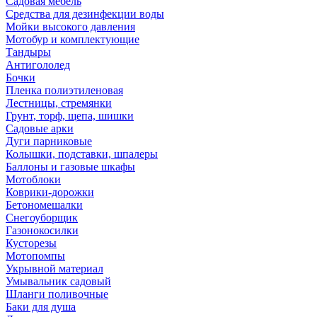
Садовая мебель
Средства для дезинфекции воды
Мойки высокого давления
Мотобур и комплектующие
Тандыры
Антигололед
Бочки
Пленка полиэтиленовая
Лестницы, стремянки
Грунт, торф, щепа, шишки
Садовые арки
Дуги парниковые
Колышки, подставки, шпалеры
Баллоны и газовые шкафы
Мотоблоки
Коврики-дорожки
Бетономешалки
Снегоуборщик
Газонокосилки
Кусторезы
Мотопомпы
Укрывной материал
Умывальник садовый
Шланги поливочные
Баки для душа