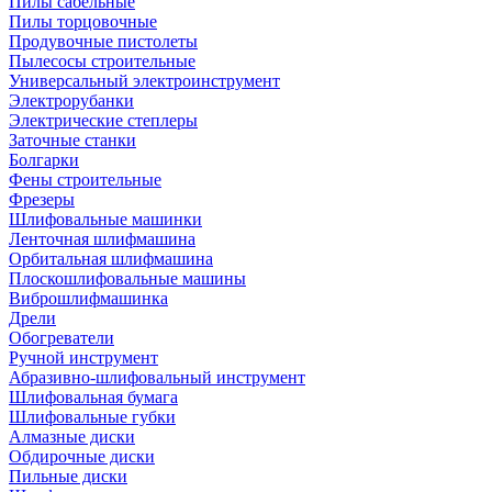
Пилы сабельные
Пилы торцовочные
Продувочные пистолеты
Пылесосы строительные
Универсальный электроинструмент
Электрорубанки
Электрические степлеры
Заточные станки
Болгарки
Фены строительные
Фрезеры
Шлифовальные машинки
Ленточная шлифмашина
Орбитальная шлифмашина
Плоскошлифовальные машины
Виброшлифмашинка
Дрели
Обогреватели
Ручной инструмент
Абразивно-шлифовальный инструмент
Шлифовальная бумага
Шлифовальные губки
Алмазные диски
Обдирочные диски
Пильные диски