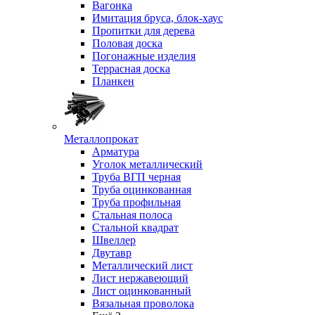
Вагонка
Имитация бруса, блок-хаус
Пропитки для дерева
Половая доска
Погонажные изделия
Террасная доска
Планкен
Металлопрокат
Арматура
Уголок металлический
Труба ВГП черная
Труба оцинкованная
Труба профильная
Стальная полоса
Стальной квадрат
Швеллер
Двутавр
Металлический лист
Лист нержавеющий
Лист оцинкованный
Вязальная проволока