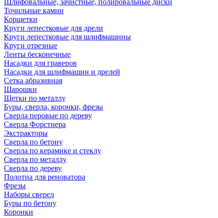
Шлифовальные, зачистные, полировальные диски
Точильные камни
Корщетки
Круги лепестковые для дрели
Круги лепестковые для шлифмашины
Круги отрезные
Ленты бесконечные
Насадки для граверов
Насадки для шлифмашин и дрелей
Сетка абразивная
Шарошки
Щетки по металлу
Буры, сверла, коронки, фрезы
Сверла перовые по дереву
Сверла Форстнера
Экстракторы
Сверла по бетону
Сверла по керамике и стеклу
Сверла по металлу
Сверла по дереву
Полотна для реноватора
Фрезы
Наборы сверел
Буры по бетону
Коронки