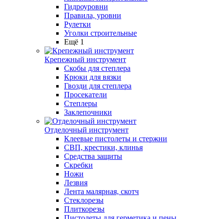
Гидроуровни
Правила, уровни
Рулетки
Уголки строительные
Ещё 1
Крепежный инструмент
Скобы для степлера
Крюки для вязки
Гвозди для степлера
Просекатели
Степлеры
Заклепочники
Отделочный инструмент
Клеевые пистолеты и стержни
СВП, крестики, клинья
Средства защиты
Скребки
Ножи
Лезвия
Лента малярная, скотч
Стеклорезы
Плиткорезы
Пистолеты для герметика и пены