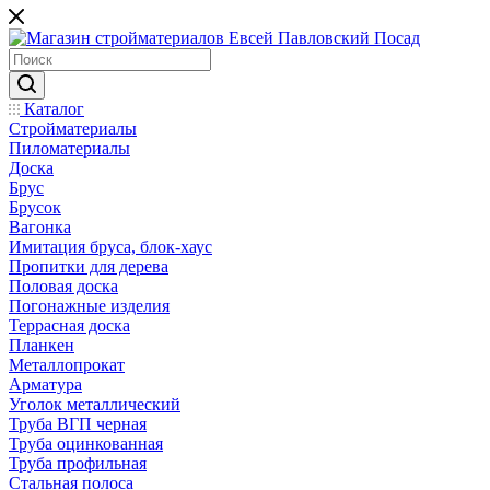
Каталог
Стройматериалы
Пиломатериалы
Доска
Брус
Брусок
Вагонка
Имитация бруса, блок-хаус
Пропитки для дерева
Половая доска
Погонажные изделия
Террасная доска
Планкен
Металлопрокат
Арматура
Уголок металлический
Труба ВГП черная
Труба оцинкованная
Труба профильная
Стальная полоса