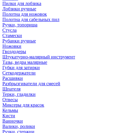
Пилки для лобзика
Лобзики ручные
Полотна для ножовок
Полотна для сабельных пил
Ручки, топорища
Стусла
Стамески
Рубанки ручные
Ножовки
Гвоздодеры
Штукатурно-малярный инструмент
Тазы, ведра малярные
Губки для затирки
Сеткодержатели
Расшивки
Разбрызгиватели для смесей
Шпателя
Терки, гладилки
Отвесы
Миксеры для красок
Кельмы
Кисти
Ванночки
Валики, ролики
Ручки, стержни