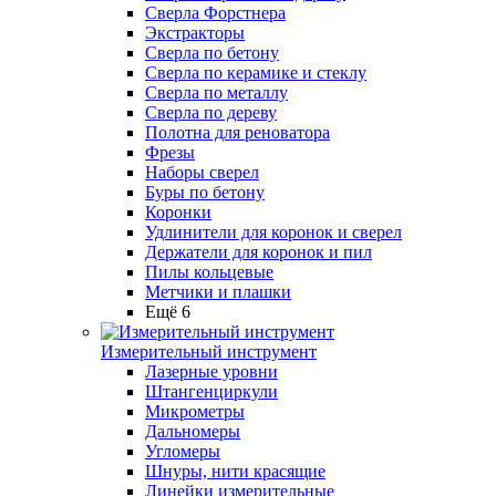
Сверла Форстнера
Экстракторы
Сверла по бетону
Сверла по керамике и стеклу
Сверла по металлу
Сверла по дереву
Полотна для реноватора
Фрезы
Наборы сверел
Буры по бетону
Коронки
Удлинители для коронок и сверел
Держатели для коронок и пил
Пилы кольцевые
Метчики и плашки
Ещё 6
Измерительный инструмент
Лазерные уровни
Штангенциркули
Микрометры
Дальномеры
Угломеры
Шнуры, нити красящие
Линейки измерительные