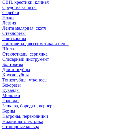
СВП, крестики, клинья
Средства защиты
Скребки
Ножи
Лезвия
Лента малярная, скотч
Стеклорезы
Плиткорезы
Пистолеты для герметика и пены
Шила
Стеклоткань, серпянка
Слесарный инструмент
Болторезы
Длинногубцы
Круглогубцы
Тонкогубцы, утконосы
Бокорезы
Кувалды
Молотки
Головки
Зенкера, бородки, кернеры
Керны
Патроны, переходники
Ножницы электрика
Стопорные кольца