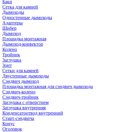
Баки
Сетка для камней
Дымоходы
Одностенные дымоходы
Адаптеры
Шибер
Дымоход
Площадка монтажная
Дымоход-конвектор
Колено
Тройник
Заглушка
Зонт
Сетки для камней
Двустенные дымоходы
Сэндвич дымоход
Площадка монтажная для сэндвич дымохода
Сэндвич-колено
Сэндвич-тройник
Заглушка с отверстием
Заглушка внутренняя
Конденсатоотвод внутренний
Старт-сэндвича
Конус
Оголовок