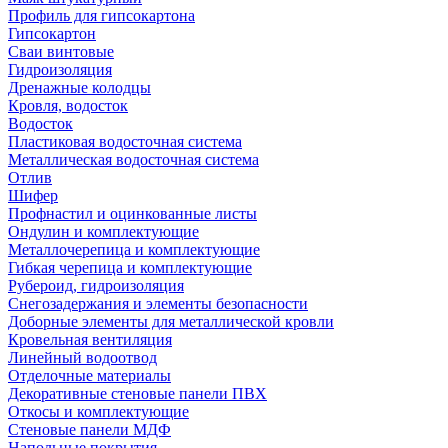
Профиль для гипсокартона
Гипсокартон
Сваи винтовые
Гидроизоляция
Дренажные колодцы
Кровля, водосток
Водосток
Пластиковая водосточная система
Металлическая водосточная система
Отлив
Шифер
Профнастил и оцинкованные листы
Ондулин и комплектующие
Металлочерепица и комплектующие
Гибкая черепица и комплектующие
Рубероид, гидроизоляция
Снегозадержания и элементы безопасности
Доборные элементы для металлической кровли
Кровельная вентиляция
Линейный водоотвод
Отделочные материалы
Декоративные стеновые панели ПВХ
Откосы и комплектующие
Стеновые панели МДФ
Напольные покрытия