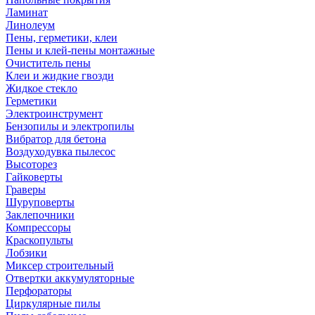
Ламинат
Линолеум
Пены, герметики, клеи
Пены и клей-пены монтажные
Очиститель пены
Клеи и жидкие гвозди
Жидкое стекло
Герметики
Электроинструмент
Бензопилы и электропилы
Вибратор для бетона
Воздуходувка пылесос
Высоторез
Гайковерты
Граверы
Шуруповерты
Заклепочники
Компрессоры
Краскопульты
Лобзики
Миксер строительный
Отвертки аккумуляторные
Перфораторы
Циркулярные пилы