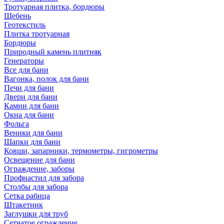
Тротуарная плитка, бордюры
Щебень
Геотекстиль
Плитка тротуарная
Бордюры
Природный камень плитняк
Генераторы
Все для бани
Вагонка, полок для бани
Печи для бани
Двери для бани
Камни для бани
Окна для бани
Фольга
Веники для бани
Шапки для бани
Ковши, запарники, термометры, гигрометры
Освещение для бани
Ограждение, заборы
Профнастил для забора
Столбы для забора
Сетка рабица
Штакетник
Заглушки для труб
Сетчатое ограждение