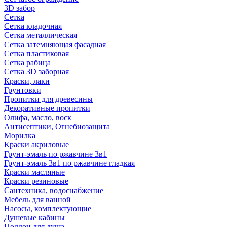
3D забор
Сетка
Сетка кладочная
Сетка металлическая
Сетка затемняющая фасадная
Сетка пластиковая
Сетка рабица
Сетка 3D заборная
Краски, лаки
Грунтовки
Пропитки для древесины
Декоративные пропитки
Олифа, масло, воск
Антисептики, Огнебиозащита
Морилка
Краски акриловые
Грунт-эмаль по ржавчине 3в1
Грунт-эмаль 3в1 по ржавчине гладкая
Краски масляные
Краски резиновые
Сантехника, водоснабжение
Мебель для ванной
Насосы, комплектующие
Душевые кабины
Поддон для душа