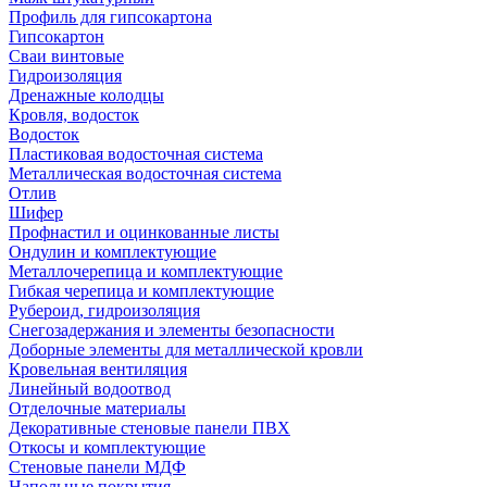
Профиль для гипсокартона
Гипсокартон
Сваи винтовые
Гидроизоляция
Дренажные колодцы
Кровля, водосток
Водосток
Пластиковая водосточная система
Металлическая водосточная система
Отлив
Шифер
Профнастил и оцинкованные листы
Ондулин и комплектующие
Металлочерепица и комплектующие
Гибкая черепица и комплектующие
Рубероид, гидроизоляция
Снегозадержания и элементы безопасности
Доборные элементы для металлической кровли
Кровельная вентиляция
Линейный водоотвод
Отделочные материалы
Декоративные стеновые панели ПВХ
Откосы и комплектующие
Стеновые панели МДФ
Напольные покрытия