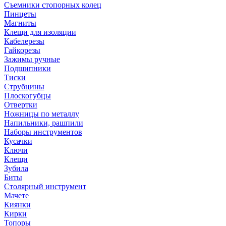
Съемники стопорных колец
Пинцеты
Магниты
Клещи для изоляции
Кабелерезы
Гайкорезы
Зажимы ручные
Подшипники
Тиски
Струбцины
Плоскогубцы
Отвертки
Ножницы по металлу
Напильники, рашпили
Наборы инструментов
Кусачки
Ключи
Клещи
Зубила
Биты
Столярный инструмент
Мачете
Киянки
Кирки
Топоры