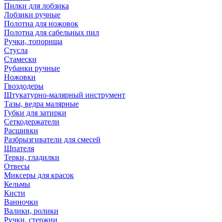
Пилки для лобзика
Лобзики ручные
Полотна для ножовок
Полотна для сабельных пил
Ручки, топорища
Стусла
Стамески
Рубанки ручные
Ножовки
Гвоздодеры
Штукатурно-малярный инструмент
Тазы, ведра малярные
Губки для затирки
Сеткодержатели
Расшивки
Разбрызгиватели для смесей
Шпателя
Терки, гладилки
Отвесы
Миксеры для красок
Кельмы
Кисти
Ванночки
Валики, ролики
Ручки, стержни