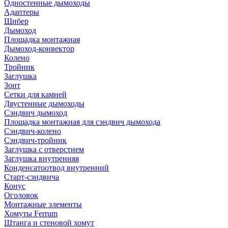
Одностенные дымоходы
Адаптеры
Шибер
Дымоход
Площадка монтажная
Дымоход-конвектор
Колено
Тройник
Заглушка
Зонт
Сетки для камней
Двустенные дымоходы
Сэндвич дымоход
Площадка монтажная для сэндвич дымохода
Сэндвич-колено
Сэндвич-тройник
Заглушка с отверстием
Заглушка внутренняя
Конденсатоотвод внутренний
Старт-сэндвича
Конус
Оголовок
Монтажные элементы
Хомуты Ferrum
Штанга и стеновой хомут