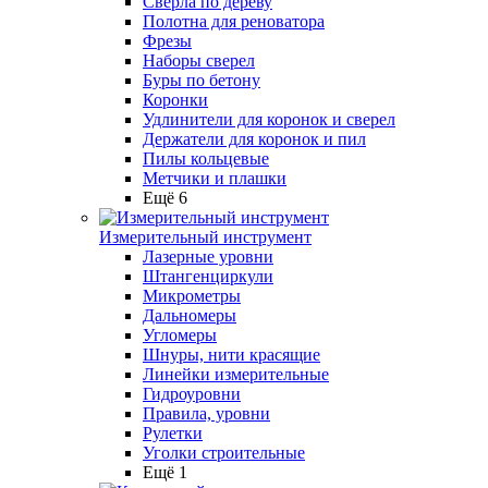
Сверла по дереву
Полотна для реноватора
Фрезы
Наборы сверел
Буры по бетону
Коронки
Удлинители для коронок и сверел
Держатели для коронок и пил
Пилы кольцевые
Метчики и плашки
Ещё 6
Измерительный инструмент
Лазерные уровни
Штангенциркули
Микрометры
Дальномеры
Угломеры
Шнуры, нити красящие
Линейки измерительные
Гидроуровни
Правила, уровни
Рулетки
Уголки строительные
Ещё 1