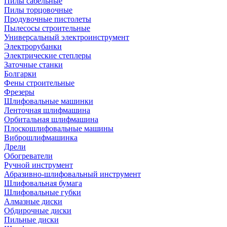
Пилы сабельные
Пилы торцовочные
Продувочные пистолеты
Пылесосы строительные
Универсальный электроинструмент
Электрорубанки
Электрические степлеры
Заточные станки
Болгарки
Фены строительные
Фрезеры
Шлифовальные машинки
Ленточная шлифмашина
Орбитальная шлифмашина
Плоскошлифовальные машины
Виброшлифмашинка
Дрели
Обогреватели
Ручной инструмент
Абразивно-шлифовальный инструмент
Шлифовальная бумага
Шлифовальные губки
Алмазные диски
Обдирочные диски
Пильные диски