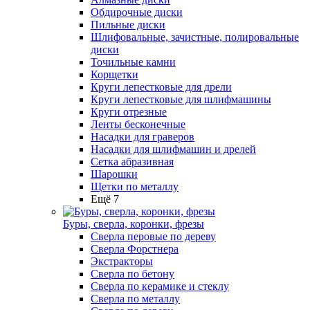
Обдирочные диски
Пильные диски
Шлифовальные, зачистные, полировальные
диски
Точильные камни
Корщетки
Круги лепестковые для дрели
Круги лепестковые для шлифмашины
Круги отрезные
Ленты бесконечные
Насадки для граверов
Насадки для шлифмашин и дрелей
Сетка абразивная
Шарошки
Щетки по металлу
Ещё 7
Буры, сверла, коронки, фрезы
Сверла перовые по дереву
Сверла Форстнера
Экстракторы
Сверла по бетону
Сверла по керамике и стеклу
Сверла по металлу