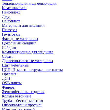
Теплоизоляция и шумоизоляция
Каменная вата
Пеноплэкс
Джут
Пенопласт
Материалы для изоляции
Пенофол
Грунтовки
Фасадные материалы
Цокольный сайдинг
Сайдинг
Комплектующие для сайдинга
Софит
Древесно-плитные материалы
Щит мебельный
ЦСП, Цементно-стружечные плиты
Оргалит
ДСП
OSB плиты
Фанера
Железобетонные изделия
Кольца бетонные
Труба асбестоцементная
Гипсокартон и профиль
Маяк штукатурный