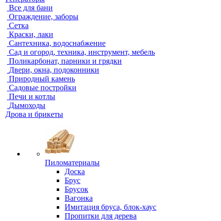
Все для бани
Ограждение, заборы
Сетка
Краски, лаки
Сантехника, водоснабжение
Сад и огород, техника, инструмент, мебель
Поликарбонат, парники и грядки
Двери, окна, подоконники
Природный камень
Садовые постройки
Печи и котлы
Дымоходы
Дрова и брикеты
Пиломатериалы
Доска
Брус
Брусок
Вагонка
Имитация бруса, блок-хаус
Пропитки для дерева