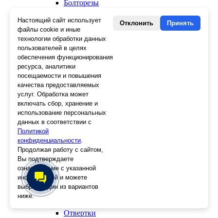
Болторезы
Длинногубцы
Круглогубцы
Настоящий сайт использует
Отклонить
Принять
Тонкогубцы, утконосы
файлы cookie и иные
Бокорезы
технологии обработки данных
Кувалды
пользователей в целях
Молотки
обеспечения функционирования
Головки
ресурса, аналитики
Зенкера, бородки, кернеры
посещаемости и повышения
Керны
качества предоставляемых
Патроны, переходники
услуг. Обработка может
Ножницы электрика
включать сбор, хранение и
Стопорные кольца
использование персональных
Съемники стопорных колец
данных в соответствии с
Пинцеты
Политикой
Магниты
конфиденциальности
.
Клещи для изоляции
Продолжая работу с сайтом,
Кабелерезы
Вы подтверждаете
Гайкорезы
ознакомление с указанной
Зажимы ручные
информацией и можете
Подшипники
Тиски
выбрать один из вариантов
Струбцины
ниже.
Плоскогубцы
Отвертки