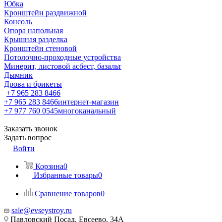
Юбка
Кронштейн раздвижной
Консоль
Опора напольная
Крышная разделка
Кронштейн стеновой
Потолочно-проходные устройства
Минерит, листовой асбест, базальт
Дымник
Дрова и брикеты
+7 965 283 8466
+7 965 283 8466
интернет-магазин
+7 977 760 0545
многоканальный
Заказать звонок
Задать вопрос
Войти
Корзина
0
Избранные товары
0
Сравнение товаров
0
sale@evseystroy.ru
Павловский Посад, Евсеево, 34А