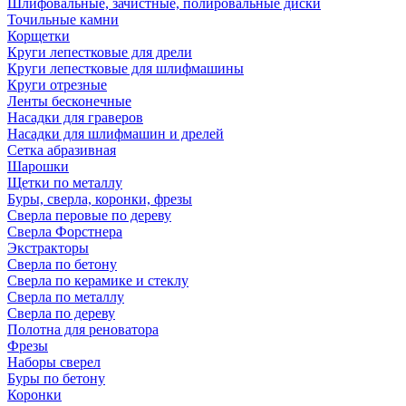
Шлифовальные, зачистные, полировальные диски
Точильные камни
Корщетки
Круги лепестковые для дрели
Круги лепестковые для шлифмашины
Круги отрезные
Ленты бесконечные
Насадки для граверов
Насадки для шлифмашин и дрелей
Сетка абразивная
Шарошки
Щетки по металлу
Буры, сверла, коронки, фрезы
Сверла перовые по дереву
Сверла Форстнера
Экстракторы
Сверла по бетону
Сверла по керамике и стеклу
Сверла по металлу
Сверла по дереву
Полотна для реноватора
Фрезы
Наборы сверел
Буры по бетону
Коронки