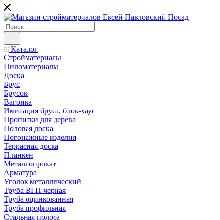
Каталог
Стройматериалы
Пиломатериалы
Доска
Брус
Брусок
Вагонка
Имитация бруса, блок-хаус
Пропитки для дерева
Половая доска
Погонажные изделия
Террасная доска
Планкен
Металлопрокат
Арматура
Уголок металлический
Труба ВГП черная
Труба оцинкованная
Труба профильная
Стальная полоса