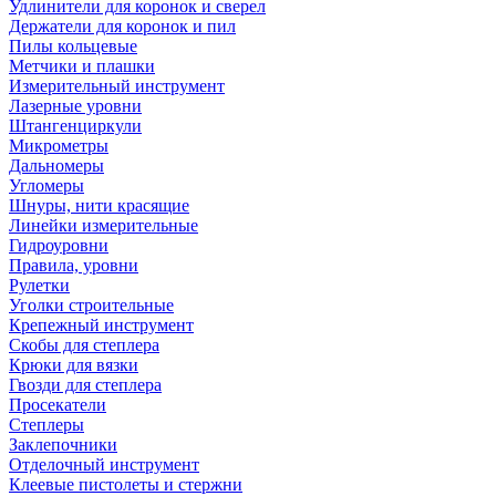
Удлинители для коронок и сверел
Держатели для коронок и пил
Пилы кольцевые
Метчики и плашки
Измерительный инструмент
Лазерные уровни
Штангенциркули
Микрометры
Дальномеры
Угломеры
Шнуры, нити красящие
Линейки измерительные
Гидроуровни
Правила, уровни
Рулетки
Уголки строительные
Крепежный инструмент
Скобы для степлера
Крюки для вязки
Гвозди для степлера
Просекатели
Степлеры
Заклепочники
Отделочный инструмент
Клеевые пистолеты и стержни