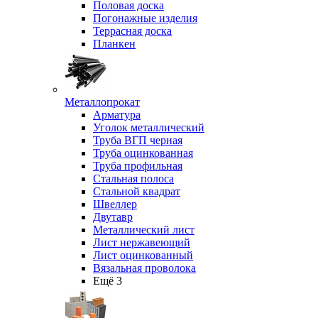
Половая доска
Погонажные изделия
Террасная доска
Планкен
Металлопрокат
Арматура
Уголок металлический
Труба ВГП черная
Труба оцинкованная
Труба профильная
Стальная полоса
Стальной квадрат
Швеллер
Двутавр
Металлический лист
Лист нержавеющий
Лист оцинкованный
Вязальная проволока
Ещё 3