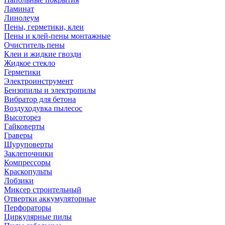
Ламинат
Линолеум
Пены, герметики, клеи
Пены и клей-пены монтажные
Очиститель пены
Клеи и жидкие гвозди
Жидкое стекло
Герметики
Электроинструмент
Бензопилы и электропилы
Вибратор для бетона
Воздуходувка пылесос
Высоторез
Гайковерты
Граверы
Шуруповерты
Заклепочники
Компрессоры
Краскопульты
Лобзики
Миксер строительный
Отвертки аккумуляторные
Перфораторы
Циркулярные пилы