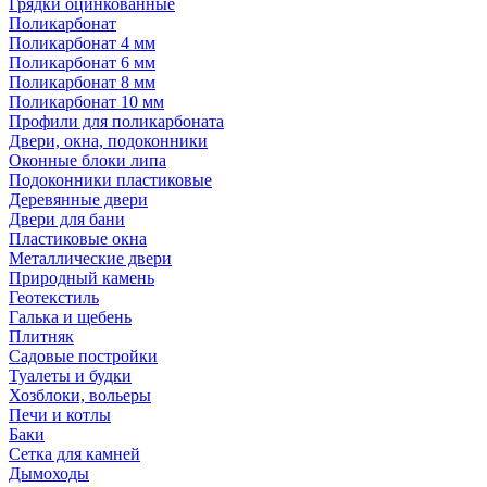
Грядки оцинкованные
Поликарбонат
Поликарбонат 4 мм
Поликарбонат 6 мм
Поликарбонат 8 мм
Поликарбонат 10 мм
Профили для поликарбоната
Двери, окна, подоконники
Оконные блоки липа
Подоконники пластиковые
Деревянные двери
Двери для бани
Пластиковые окна
Металлические двери
Природный камень
Геотекстиль
Галька и щебень
Плитняк
Садовые постройки
Туалеты и будки
Хозблоки, вольеры
Печи и котлы
Баки
Сетка для камней
Дымоходы