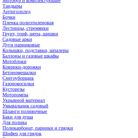
Мотобур и комплектующие
Тандыры
Антигололед
Бочки
Пленка полиэтиленовая
Лестницы, стремянки
Грунт, торф, щепа, шишки
Садовые арки
Дуги парниковые
Колышки, подставки, шпалеры
Баллоны и газовые шкафы
Мотоблоки
Коврики-дорожки
Бетономешалки
Снегоуборщик
Газонокосилки
Кусторезы
Мотопомпы
Укрывной материал
Умывальник садовый
Шланги поливочные
Баки для душа
Для полива
Поликарбонат, парники и грядки
Шифер для грядок