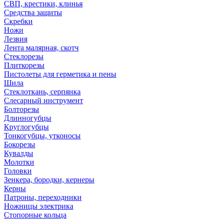
СВП, крестики, клинья
Средства защиты
Скребки
Ножи
Лезвия
Лента малярная, скотч
Стеклорезы
Плиткорезы
Пистолеты для герметика и пены
Шила
Стеклоткань, серпянка
Слесарный инструмент
Болторезы
Длинногубцы
Круглогубцы
Тонкогубцы, утконосы
Бокорезы
Кувалды
Молотки
Головки
Зенкера, бородки, кернеры
Керны
Патроны, переходники
Ножницы электрика
Стопорные кольца