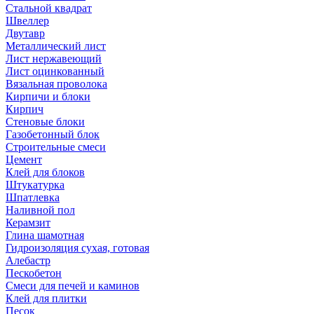
Стальной квадрат
Швеллер
Двутавр
Металлический лист
Лист нержавеющий
Лист оцинкованный
Вязальная проволока
Кирпичи и блоки
Кирпич
Стеновые блоки
Газобетонный блок
Строительные смеси
Цемент
Клей для блоков
Штукатурка
Шпатлевка
Наливной пол
Керамзит
Глина шамотная
Гидроизоляция сухая, готовая
Алебастр
Пескобетон
Смеси для печей и каминов
Клей для плитки
Песок