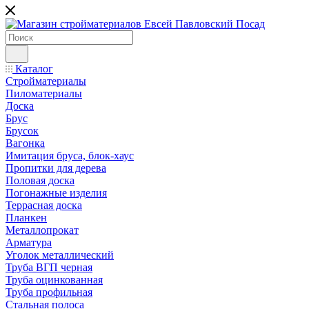
Каталог
Стройматериалы
Пиломатериалы
Доска
Брус
Брусок
Вагонка
Имитация бруса, блок-хаус
Пропитки для дерева
Половая доска
Погонажные изделия
Террасная доска
Планкен
Металлопрокат
Арматура
Уголок металлический
Труба ВГП черная
Труба оцинкованная
Труба профильная
Стальная полоса