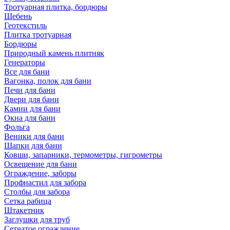
Тротуарная плитка, бордюры
Щебень
Геотекстиль
Плитка тротуарная
Бордюры
Природный камень плитняк
Генераторы
Все для бани
Вагонка, полок для бани
Печи для бани
Двери для бани
Камни для бани
Окна для бани
Фольга
Веники для бани
Шапки для бани
Ковши, запарники, термометры, гигрометры
Освещение для бани
Ограждение, заборы
Профнастил для забора
Столбы для забора
Сетка рабица
Штакетник
Заглушки для труб
Сетчатое ограждение