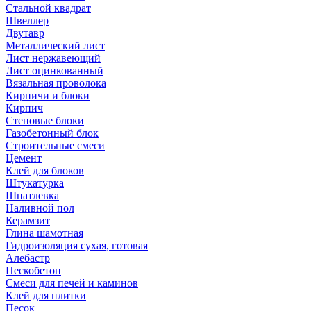
Стальной квадрат
Швеллер
Двутавр
Металлический лист
Лист нержавеющий
Лист оцинкованный
Вязальная проволока
Кирпичи и блоки
Кирпич
Стеновые блоки
Газобетонный блок
Строительные смеси
Цемент
Клей для блоков
Штукатурка
Шпатлевка
Наливной пол
Керамзит
Глина шамотная
Гидроизоляция сухая, готовая
Алебастр
Пескобетон
Смеси для печей и каминов
Клей для плитки
Песок