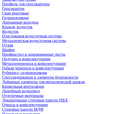
Профиль для гипсокартона
Гипсокартон
Сваи винтовые
Гидроизоляция
Дренажные колодцы
Кровля, водосток
Водосток
Пластиковая водосточная система
Металлическая водосточная система
Отлив
Шифер
Профнастил и оцинкованные листы
Ондулин и комплектующие
Металлочерепица и комплектующие
Гибкая черепица и комплектующие
Рубероид, гидроизоляция
Снегозадержания и элементы безопасности
Доборные элементы для металлической кровли
Кровельная вентиляция
Линейный водоотвод
Отделочные материалы
Декоративные стеновые панели ПВХ
Откосы и комплектующие
Стеновые панели МДФ
Напольные покрытия