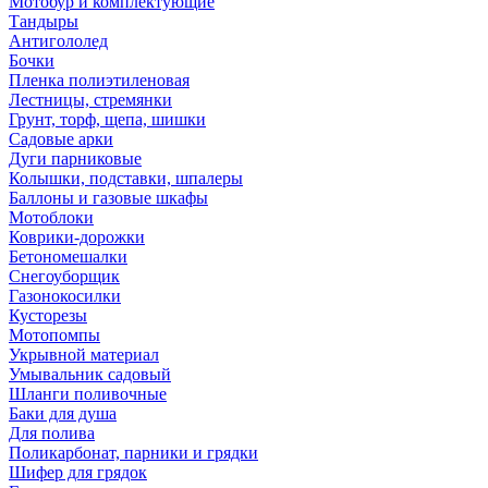
Мотобур и комплектующие
Тандыры
Антигололед
Бочки
Пленка полиэтиленовая
Лестницы, стремянки
Грунт, торф, щепа, шишки
Садовые арки
Дуги парниковые
Колышки, подставки, шпалеры
Баллоны и газовые шкафы
Мотоблоки
Коврики-дорожки
Бетономешалки
Снегоуборщик
Газонокосилки
Кусторезы
Мотопомпы
Укрывной материал
Умывальник садовый
Шланги поливочные
Баки для душа
Для полива
Поликарбонат, парники и грядки
Шифер для грядок