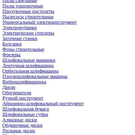
Пилы сабельные
Пилы торцовочные
Продувочные пистолеты
Пылесосы строительные
Универсальный электроинструмент
Электрорубанки
Электрические степлеры
Заточные станки
Болгарки
Фены строительные
Фрезеры
Шлифовальные машинки
Ленточная шлифмашина
Орбитальная шлифмашина
Плоскошлифовальные машины
Виброшлифмашинка
Дрели
Обогреватели
Ручной инструмент
Абразивно-шлифовальный инструмент
Шлифовальная бумага
Шлифовальные губки
Алмазные диски
Обдирочные диски
Пильные диски