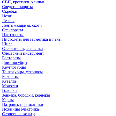
СВП, крестики, клинья
Средства защиты
Скребки
Ножи
Лезвия
Лента малярная, скотч
Стеклорезы
Плиткорезы
Пистолеты для герметика и пены
Шила
Стеклоткань, серпянка
Слесарный инструмент
Болторезы
Длинногубцы
Круглогубцы
Тонкогубцы, утконосы
Бокорезы
Кувалды
Молотки
Головки
Зенкера, бородки, кернеры
Керны
Патроны, переходники
Ножницы электрика
Стопорные кольца