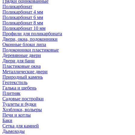
Грядки оцинкованные
Поликарбонат
Поликарбонат 4 мм
Поликарбонат 6 мм
Поликарбонат 8 мм
Поликарбонат 10 мм
Профили для поликарбоната
Двери, окна, подоконники
Оконные блоки липа
Подоконники пластиковые
Деревянные двери
Двери для бани
Пластиковые окна
Металлические двери
Природный камень
Геотекстиль
Галька и щебень
Плитняк
Садовые постройки
Туалеты и будки
Хозблоки, вольеры
Печи и котлы
Баки
Сетка для камней
Дымоходы