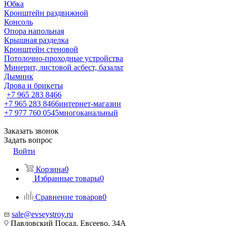
Юбка
Кронштейн раздвижной
Консоль
Опора напольная
Крышная разделка
Кронштейн стеновой
Потолочно-проходные устройства
Минерит, листовой асбест, базальт
Дымник
Дрова и брикеты
+7 965 283 8466
+7 965 283 8466
интернет-магазин
+7 977 760 0545
многоканальный
Заказать звонок
Задать вопрос
Войти
Корзина
0
Избранные товары
0
Сравнение товаров
0
sale@evseystroy.ru
Павловский Посад, Евсеево, 34А