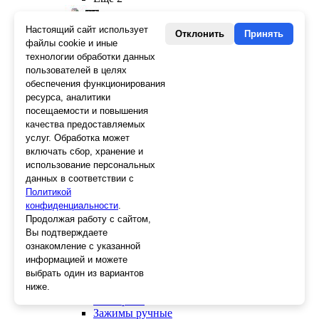
Настоящий сайт использует
Отклонить
Принять
файлы cookie и иные
Слесарный инструмент
технологии обработки данных
Болторезы
пользователей в целях
Длинногубцы
обеспечения функционирования
Круглогубцы
ресурса, аналитики
Тонкогубцы, утконосы
посещаемости и повышения
Бокорезы
качества предоставляемых
Кувалды
услуг. Обработка может
Молотки
включать сбор, хранение и
Головки
использование персональных
Зенкера, бородки, кернеры
данных в соответствии с
Керны
Политикой
Патроны, переходники
конфиденциальности
.
Ножницы электрика
Продолжая работу с сайтом,
Стопорные кольца
Вы подтверждаете
Съемники стопорных колец
ознакомление с указанной
Пинцеты
информацией и можете
Магниты
выбрать один из вариантов
Клещи для изоляции
ниже.
Кабелерезы
Гайкорезы
Зажимы ручные