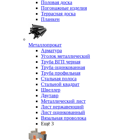
Половая доска
Погонажные изделия
Террасная доска
Планкен
Металлопрокат
Арматура
Уголок металлический
Труба ВГП черная
Труба оцинкованная
Труба профильная
Стальная полоса
Стальной квадрат
Швеллер
Двутавр
Металлический лист
Лист нержавеющий
Лист оцинкованный
Вязальная проволока
Ещё 3