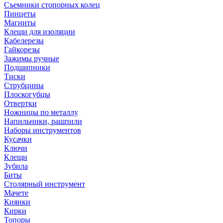
Съемники стопорных колец
Пинцеты
Магниты
Клещи для изоляции
Кабелерезы
Гайкорезы
Зажимы ручные
Подшипники
Тиски
Струбцины
Плоскогубцы
Отвертки
Ножницы по металлу
Напильники, рашпили
Наборы инструментов
Кусачки
Ключи
Клещи
Зубила
Биты
Столярный инструмент
Мачете
Киянки
Кирки
Топоры