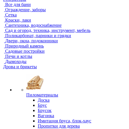
Все для бани
Ограждение, заборы
Сетка
Краски, лаки
Сантехника, водоснабжение
Сад и огород, техника, инструмент, мебель
Поликарбонат, парники и грядки
Двери, окна, подоконники
Природный камень
Садовые постройки
Печи и котлы
Дымоходы
Дрова и брикеты
Пиломатериалы
Доска
Брус
Брусок
Вагонка
Имитация бруса, блок-хаус
Пропитки для дерева