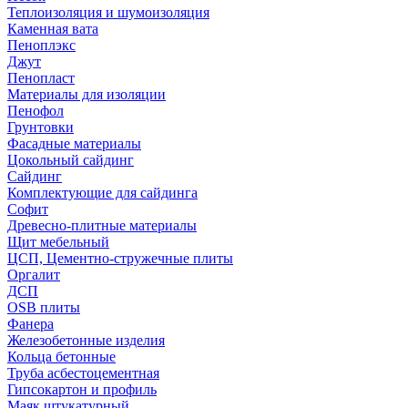
Теплоизоляция и шумоизоляция
Каменная вата
Пеноплэкс
Джут
Пенопласт
Материалы для изоляции
Пенофол
Грунтовки
Фасадные материалы
Цокольный сайдинг
Сайдинг
Комплектующие для сайдинга
Софит
Древесно-плитные материалы
Щит мебельный
ЦСП, Цементно-стружечные плиты
Оргалит
ДСП
OSB плиты
Фанера
Железобетонные изделия
Кольца бетонные
Труба асбестоцементная
Гипсокартон и профиль
Маяк штукатурный