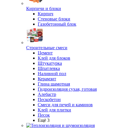
Кирпичи и блоки
Кирпич
Стеновые блоки
Газобетонный блок
Строительные смеси
Цемент
Клей для блоков
Штукатурка
Шпатлевка
Наливной пол
Керамзит
Глина шамотная
Гидроизоляция сухая, готовая
Алебастр
Пескобетон
Смеси для печей и каминов
Клей для плитки
Песок
Ещё 3