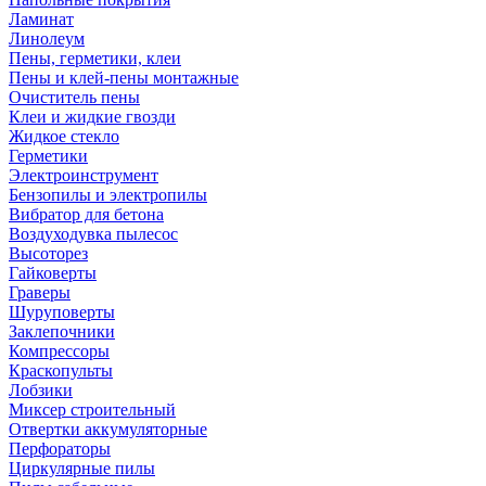
Ламинат
Линолеум
Пены, герметики, клеи
Пены и клей-пены монтажные
Очиститель пены
Клеи и жидкие гвозди
Жидкое стекло
Герметики
Электроинструмент
Бензопилы и электропилы
Вибратор для бетона
Воздуходувка пылесос
Высоторез
Гайковерты
Граверы
Шуруповерты
Заклепочники
Компрессоры
Краскопульты
Лобзики
Миксер строительный
Отвертки аккумуляторные
Перфораторы
Циркулярные пилы