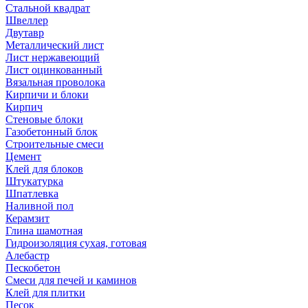
Стальной квадрат
Швеллер
Двутавр
Металлический лист
Лист нержавеющий
Лист оцинкованный
Вязальная проволока
Кирпичи и блоки
Кирпич
Стеновые блоки
Газобетонный блок
Строительные смеси
Цемент
Клей для блоков
Штукатурка
Шпатлевка
Наливной пол
Керамзит
Глина шамотная
Гидроизоляция сухая, готовая
Алебастр
Пескобетон
Смеси для печей и каминов
Клей для плитки
Песок