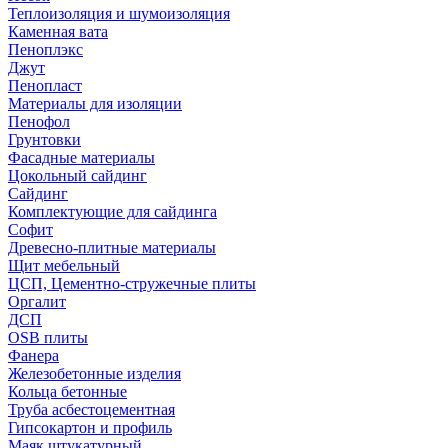
Теплоизоляция и шумоизоляция
Каменная вата
Пеноплэкс
Джут
Пенопласт
Материалы для изоляции
Пенофол
Грунтовки
Фасадные материалы
Цокольный сайдинг
Сайдинг
Комплектующие для сайдинга
Софит
Древесно-плитные материалы
Щит мебельный
ЦСП, Цементно-стружечные плиты
Оргалит
ДСП
OSB плиты
Фанера
Железобетонные изделия
Кольца бетонные
Труба асбестоцементная
Гипсокартон и профиль
Маяк штукатурный