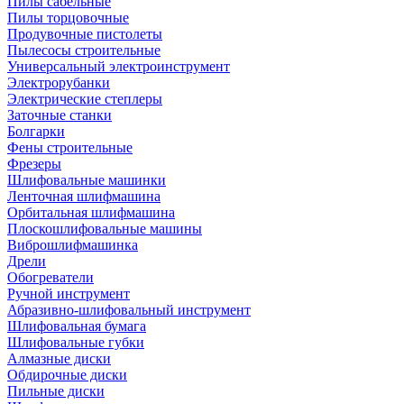
Пилы сабельные
Пилы торцовочные
Продувочные пистолеты
Пылесосы строительные
Универсальный электроинструмент
Электрорубанки
Электрические степлеры
Заточные станки
Болгарки
Фены строительные
Фрезеры
Шлифовальные машинки
Ленточная шлифмашина
Орбитальная шлифмашина
Плоскошлифовальные машины
Виброшлифмашинка
Дрели
Обогреватели
Ручной инструмент
Абразивно-шлифовальный инструмент
Шлифовальная бумага
Шлифовальные губки
Алмазные диски
Обдирочные диски
Пильные диски