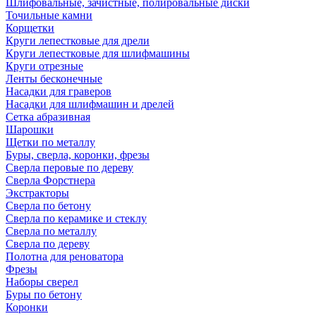
Шлифовальные, зачистные, полировальные диски
Точильные камни
Корщетки
Круги лепестковые для дрели
Круги лепестковые для шлифмашины
Круги отрезные
Ленты бесконечные
Насадки для граверов
Насадки для шлифмашин и дрелей
Сетка абразивная
Шарошки
Щетки по металлу
Буры, сверла, коронки, фрезы
Сверла перовые по дереву
Сверла Форстнера
Экстракторы
Сверла по бетону
Сверла по керамике и стеклу
Сверла по металлу
Сверла по дереву
Полотна для реноватора
Фрезы
Наборы сверел
Буры по бетону
Коронки