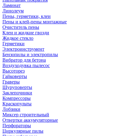
Ламинат
Линолеум
Пены, герметики, клеи
Пены и клей-пены монтажные
Очиститель пены
Клеи и жидкие гвозди
Жидкое стекло
Герметики
Электроинструмент
Бензопилы и электропилы
Вибратор для бетона
Воздуходувка пылесос
Высоторез
Гайковерты
Граверы
Шуруповерты
Заклепочники
Компрессоры
Краскопульты
Лобзики
Миксер строительный
Отвертки аккумуляторные
Перфораторы
Циркулярные пилы