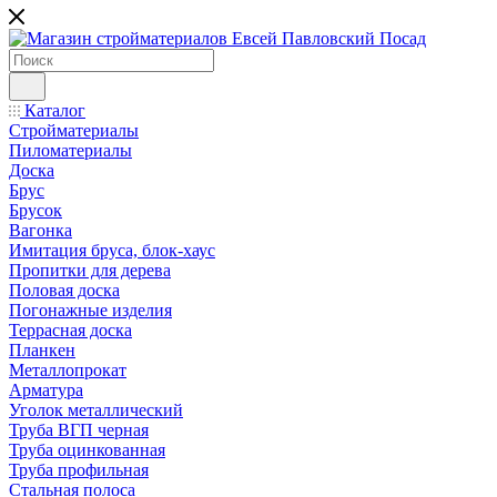
Каталог
Стройматериалы
Пиломатериалы
Доска
Брус
Брусок
Вагонка
Имитация бруса, блок-хаус
Пропитки для дерева
Половая доска
Погонажные изделия
Террасная доска
Планкен
Металлопрокат
Арматура
Уголок металлический
Труба ВГП черная
Труба оцинкованная
Труба профильная
Стальная полоса