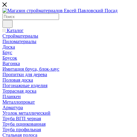
Каталог
Стройматериалы
Пиломатериалы
Доска
Брус
Брусок
Вагонка
Имитация бруса, блок-хаус
Пропитки для дерева
Половая доска
Погонажные изделия
Террасная доска
Планкен
Металлопрокат
Арматура
Уголок металлический
Труба ВГП черная
Труба оцинкованная
Труба профильная
Стальная полоса