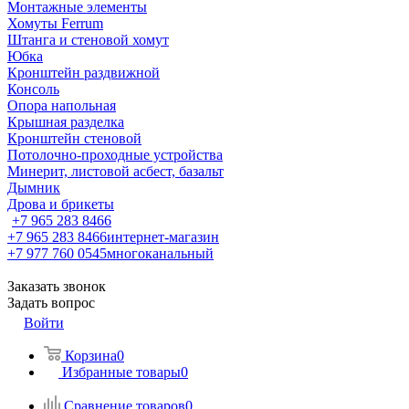
Монтажные элементы
Хомуты Ferrum
Штанга и стеновой хомут
Юбка
Кронштейн раздвижной
Консоль
Опора напольная
Крышная разделка
Кронштейн стеновой
Потолочно-проходные устройства
Минерит, листовой асбест, базальт
Дымник
Дрова и брикеты
+7 965 283 8466
+7 965 283 8466
интернет-магазин
+7 977 760 0545
многоканальный
Заказать звонок
Задать вопрос
Войти
Корзина
0
Избранные товары
0
Сравнение товаров
0