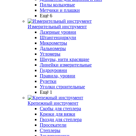
Пилы кольцевые
Метчики и плашки
Ещё 6
Измерительный инструмент
Лазерные уровни
Штангенциркули
Микрометры
Дальномеры
Угломеры
Шнуры, нити красящие
Линейки измерительные
Гидроуровни
Правила, уровни
Рулетки
Уголки строительные
Ещё 1
Крепежный инструмент
Скобы для степлера
Крюки для вязки
Гвозди для степлера
Просекатели
Степлеры
Заклепочники