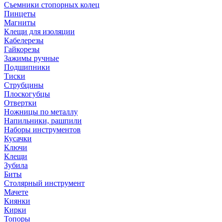
Съемники стопорных колец
Пинцеты
Магниты
Клещи для изоляции
Кабелерезы
Гайкорезы
Зажимы ручные
Подшипники
Тиски
Струбцины
Плоскогубцы
Отвертки
Ножницы по металлу
Напильники, рашпили
Наборы инструментов
Кусачки
Ключи
Клещи
Зубила
Биты
Столярный инструмент
Мачете
Киянки
Кирки
Топоры