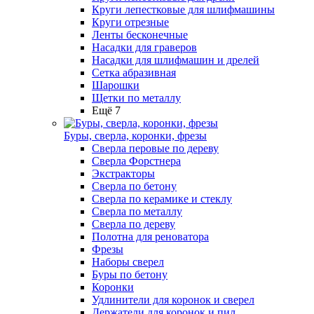
Круги лепестковые для шлифмашины
Круги отрезные
Ленты бесконечные
Насадки для граверов
Насадки для шлифмашин и дрелей
Сетка абразивная
Шарошки
Щетки по металлу
Ещё 7
Буры, сверла, коронки, фрезы
Сверла перовые по дереву
Сверла Форстнера
Экстракторы
Сверла по бетону
Сверла по керамике и стеклу
Сверла по металлу
Сверла по дереву
Полотна для реноватора
Фрезы
Наборы сверел
Буры по бетону
Коронки
Удлинители для коронок и сверел
Держатели для коронок и пил