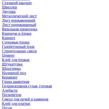
Стальной квадрат
Швеллер
Двутавр
Металлический лист
Лист нержавеющий
Лист оцинкованный
Вязальная проволока
Кирпичи и блоки
Кирпич
Стеновые блоки
Газобетонный блок
Строительные смеси
Цемент
Клей для блоков
Штукатурка
Шпатлевка
Наливной пол
Керамзит
Глина шамотная
Гидроизоляция сухая, готовая
Алебастр
Пескобетон
Смеси для печей и каминов
Клей для плитки
Песок