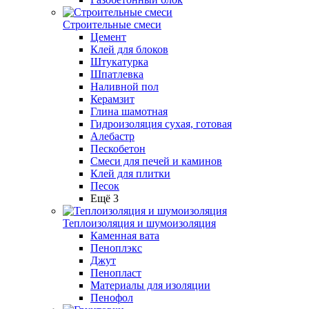
Строительные смеси
Цемент
Клей для блоков
Штукатурка
Шпатлевка
Наливной пол
Керамзит
Глина шамотная
Гидроизоляция сухая, готовая
Алебастр
Пескобетон
Смеси для печей и каминов
Клей для плитки
Песок
Ещё 3
Теплоизоляция и шумоизоляция
Каменная вата
Пеноплэкс
Джут
Пенопласт
Материалы для изоляции
Пенофол