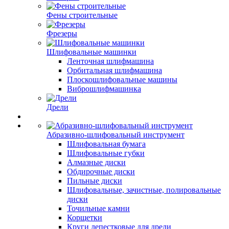
Фены строительные
Фрезеры
Шлифовальные машинки
Ленточная шлифмашина
Орбитальная шлифмашина
Плоскошлифовальные машины
Виброшлифмашинка
Дрели
Абразивно-шлифовальный инструмент
Шлифовальная бумага
Шлифовальные губки
Алмазные диски
Обдирочные диски
Пильные диски
Шлифовальные, зачистные, полировальные
диски
Точильные камни
Корщетки
Круги лепестковые для дрели