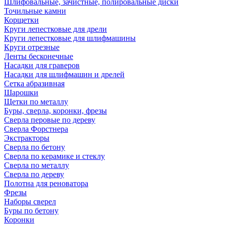
Шлифовальные, зачистные, полировальные диски
Точильные камни
Корщетки
Круги лепестковые для дрели
Круги лепестковые для шлифмашины
Круги отрезные
Ленты бесконечные
Насадки для граверов
Насадки для шлифмашин и дрелей
Сетка абразивная
Шарошки
Щетки по металлу
Буры, сверла, коронки, фрезы
Сверла перовые по дереву
Сверла Форстнера
Экстракторы
Сверла по бетону
Сверла по керамике и стеклу
Сверла по металлу
Сверла по дереву
Полотна для реноватора
Фрезы
Наборы сверел
Буры по бетону
Коронки