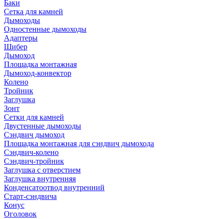
Баки
Сетка для камней
Дымоходы
Одностенные дымоходы
Адаптеры
Шибер
Дымоход
Площадка монтажная
Дымоход-конвектор
Колено
Тройник
Заглушка
Зонт
Сетки для камней
Двустенные дымоходы
Сэндвич дымоход
Площадка монтажная для сэндвич дымохода
Сэндвич-колено
Сэндвич-тройник
Заглушка с отверстием
Заглушка внутренняя
Конденсатоотвод внутренний
Старт-сэндвича
Конус
Оголовок