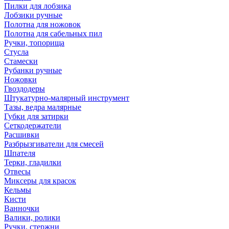
Пилки для лобзика
Лобзики ручные
Полотна для ножовок
Полотна для сабельных пил
Ручки, топорища
Стусла
Стамески
Рубанки ручные
Ножовки
Гвоздодеры
Штукатурно-малярный инструмент
Тазы, ведра малярные
Губки для затирки
Сеткодержатели
Расшивки
Разбрызгиватели для смесей
Шпателя
Терки, гладилки
Отвесы
Миксеры для красок
Кельмы
Кисти
Ванночки
Валики, ролики
Ручки, стержни