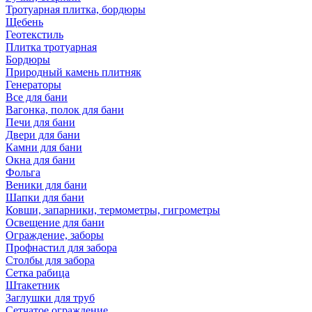
Тротуарная плитка, бордюры
Щебень
Геотекстиль
Плитка тротуарная
Бордюры
Природный камень плитняк
Генераторы
Все для бани
Вагонка, полок для бани
Печи для бани
Двери для бани
Камни для бани
Окна для бани
Фольга
Веники для бани
Шапки для бани
Ковши, запарники, термометры, гигрометры
Освещение для бани
Ограждение, заборы
Профнастил для забора
Столбы для забора
Сетка рабица
Штакетник
Заглушки для труб
Сетчатое ограждение