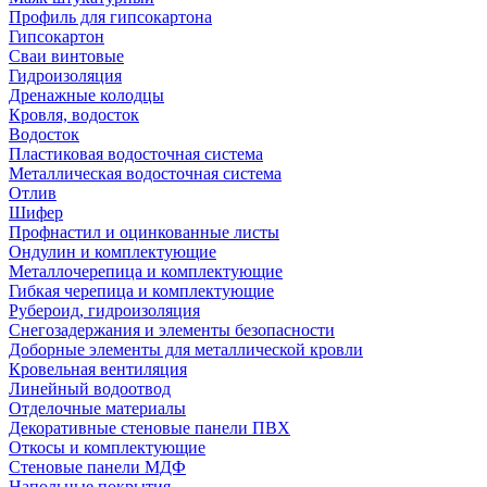
Профиль для гипсокартона
Гипсокартон
Сваи винтовые
Гидроизоляция
Дренажные колодцы
Кровля, водосток
Водосток
Пластиковая водосточная система
Металлическая водосточная система
Отлив
Шифер
Профнастил и оцинкованные листы
Ондулин и комплектующие
Металлочерепица и комплектующие
Гибкая черепица и комплектующие
Рубероид, гидроизоляция
Снегозадержания и элементы безопасности
Доборные элементы для металлической кровли
Кровельная вентиляция
Линейный водоотвод
Отделочные материалы
Декоративные стеновые панели ПВХ
Откосы и комплектующие
Стеновые панели МДФ
Напольные покрытия