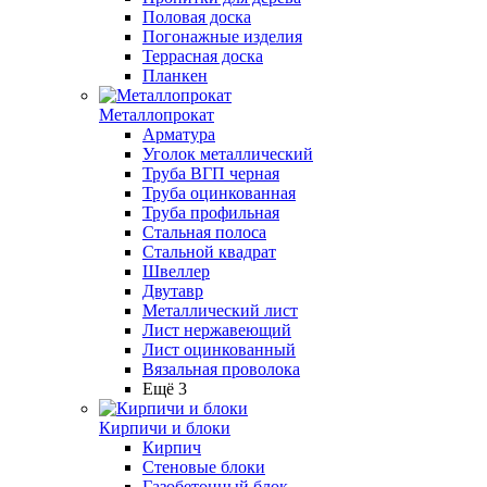
Половая доска
Погонажные изделия
Террасная доска
Планкен
Металлопрокат
Арматура
Уголок металлический
Труба ВГП черная
Труба оцинкованная
Труба профильная
Стальная полоса
Стальной квадрат
Швеллер
Двутавр
Металлический лист
Лист нержавеющий
Лист оцинкованный
Вязальная проволока
Ещё 3
Кирпичи и блоки
Кирпич
Стеновые блоки
Газобетонный блок