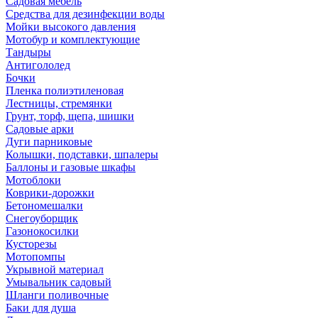
Садовая мебель
Средства для дезинфекции воды
Мойки высокого давления
Мотобур и комплектующие
Тандыры
Антигололед
Бочки
Пленка полиэтиленовая
Лестницы, стремянки
Грунт, торф, щепа, шишки
Садовые арки
Дуги парниковые
Колышки, подставки, шпалеры
Баллоны и газовые шкафы
Мотоблоки
Коврики-дорожки
Бетономешалки
Снегоуборщик
Газонокосилки
Кусторезы
Мотопомпы
Укрывной материал
Умывальник садовый
Шланги поливочные
Баки для душа