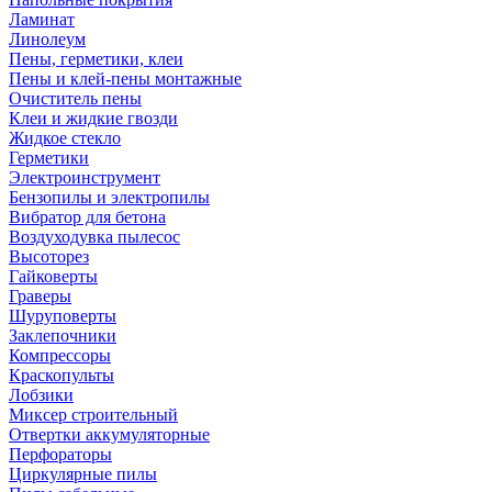
Ламинат
Линолеум
Пены, герметики, клеи
Пены и клей-пены монтажные
Очиститель пены
Клеи и жидкие гвозди
Жидкое стекло
Герметики
Электроинструмент
Бензопилы и электропилы
Вибратор для бетона
Воздуходувка пылесос
Высоторез
Гайковерты
Граверы
Шуруповерты
Заклепочники
Компрессоры
Краскопульты
Лобзики
Миксер строительный
Отвертки аккумуляторные
Перфораторы
Циркулярные пилы