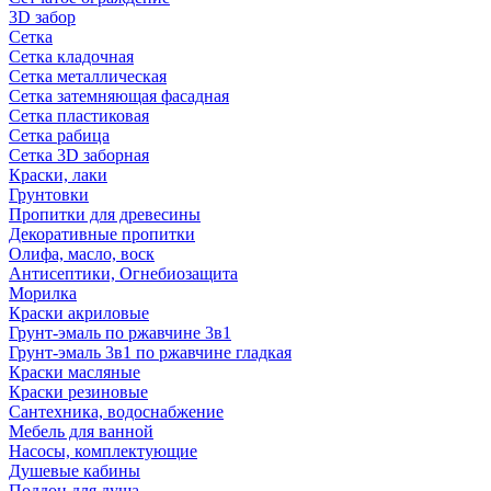
3D забор
Сетка
Сетка кладочная
Сетка металлическая
Сетка затемняющая фасадная
Сетка пластиковая
Сетка рабица
Сетка 3D заборная
Краски, лаки
Грунтовки
Пропитки для древесины
Декоративные пропитки
Олифа, масло, воск
Антисептики, Огнебиозащита
Морилка
Краски акриловые
Грунт-эмаль по ржавчине 3в1
Грунт-эмаль 3в1 по ржавчине гладкая
Краски масляные
Краски резиновые
Сантехника, водоснабжение
Мебель для ванной
Насосы, комплектующие
Душевые кабины
Поддон для душа