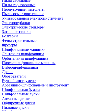
Пилы сабельные
Пилы торцовочные
Продувочные пистолеты
Пылесосы строительные
Универсальный электроинструмент
Электрорубанки
Электрические степлеры
Заточные станки
Болгарки
Фены строительные
Фрезеры
Шлифовальные машинки
Ленточная шлифмашина
Орбитальная шлифмашина
Плоскошлифовальные машины
Виброшлифмашинка
Дрели
Обогреватели
Ручной инструмент
Абразивно-шлифовальный инструмент
Шлифовальная бумага
Шлифовальные губки
Алмазные диски
Обдирочные диски
Пильные диски