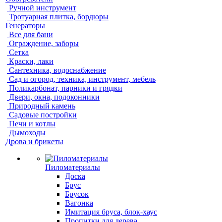
Ручной инструмент
Тротуарная плитка, бордюры
Генераторы
Все для бани
Ограждение, заборы
Сетка
Краски, лаки
Сантехника, водоснабжение
Сад и огород, техника, инструмент, мебель
Поликарбонат, парники и грядки
Двери, окна, подоконники
Природный камень
Садовые постройки
Печи и котлы
Дымоходы
Дрова и брикеты
Пиломатериалы
Доска
Брус
Брусок
Вагонка
Имитация бруса, блок-хаус
Пропитки для дерева