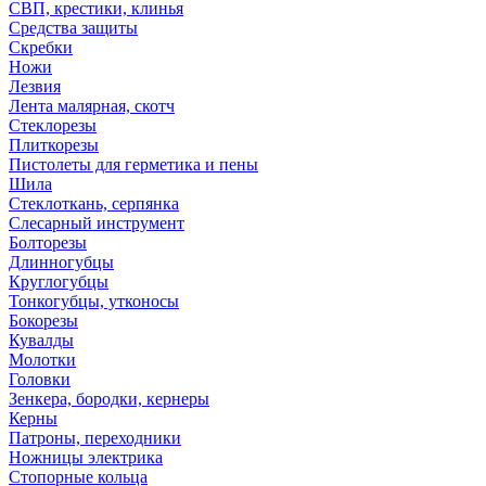
СВП, крестики, клинья
Средства защиты
Скребки
Ножи
Лезвия
Лента малярная, скотч
Стеклорезы
Плиткорезы
Пистолеты для герметика и пены
Шила
Стеклоткань, серпянка
Слесарный инструмент
Болторезы
Длинногубцы
Круглогубцы
Тонкогубцы, утконосы
Бокорезы
Кувалды
Молотки
Головки
Зенкера, бородки, кернеры
Керны
Патроны, переходники
Ножницы электрика
Стопорные кольца