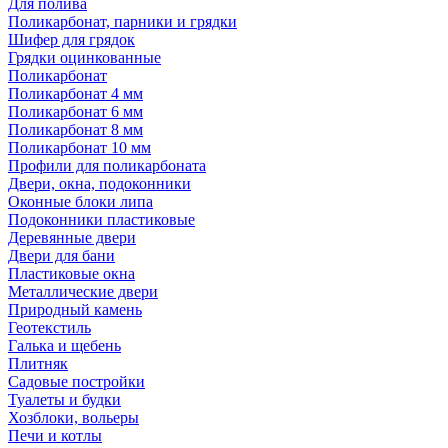
Для полива
Поликарбонат, парники и грядки
Шифер для грядок
Грядки оцинкованные
Поликарбонат
Поликарбонат 4 мм
Поликарбонат 6 мм
Поликарбонат 8 мм
Поликарбонат 10 мм
Профили для поликарбоната
Двери, окна, подоконники
Оконные блоки липа
Подоконники пластиковые
Деревянные двери
Двери для бани
Пластиковые окна
Металлические двери
Природный камень
Геотекстиль
Галька и щебень
Плитняк
Садовые постройки
Туалеты и будки
Хозблоки, вольеры
Печи и котлы