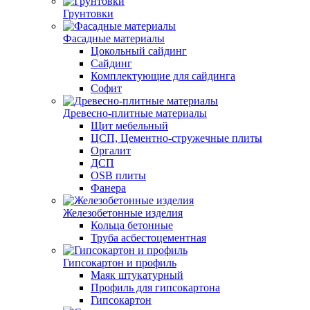
Грунтовки
Фасадные материалы
Цокольный сайдинг
Сайдинг
Комплектующие для сайдинга
Софит
Древесно-плитные материалы
Щит мебельный
ЦСП, Цементно-стружечные плиты
Оргалит
ДСП
OSB плиты
Фанера
Железобетонные изделия
Кольца бетонные
Труба асбестоцементная
Гипсокартон и профиль
Маяк штукатурный
Профиль для гипсокартона
Гипсокартон