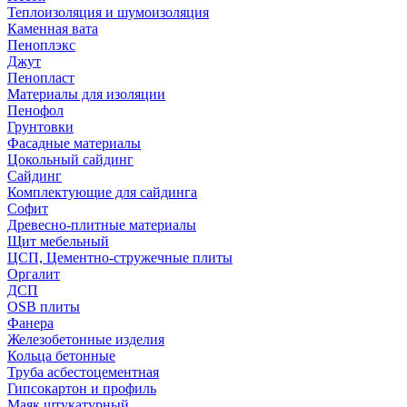
Теплоизоляция и шумоизоляция
Каменная вата
Пеноплэкс
Джут
Пенопласт
Материалы для изоляции
Пенофол
Грунтовки
Фасадные материалы
Цокольный сайдинг
Сайдинг
Комплектующие для сайдинга
Софит
Древесно-плитные материалы
Щит мебельный
ЦСП, Цементно-стружечные плиты
Оргалит
ДСП
OSB плиты
Фанера
Железобетонные изделия
Кольца бетонные
Труба асбестоцементная
Гипсокартон и профиль
Маяк штукатурный