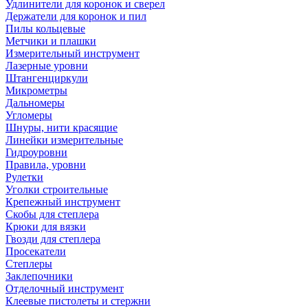
Удлинители для коронок и сверел
Держатели для коронок и пил
Пилы кольцевые
Метчики и плашки
Измерительный инструмент
Лазерные уровни
Штангенциркули
Микрометры
Дальномеры
Угломеры
Шнуры, нити красящие
Линейки измерительные
Гидроуровни
Правила, уровни
Рулетки
Уголки строительные
Крепежный инструмент
Скобы для степлера
Крюки для вязки
Гвозди для степлера
Просекатели
Степлеры
Заклепочники
Отделочный инструмент
Клеевые пистолеты и стержни