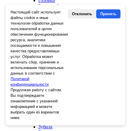
Головки
Зенкера, бородки, кернеры
Керны
Настоящий сайт использует
Отклонить
Принять
Патроны, переходники
файлы cookie и иные
Ножницы электрика
технологии обработки данных
Стопорные кольца
пользователей в целях
Съемники стопорных колец
обеспечения функционирования
Пинцеты
ресурса, аналитики
Магниты
посещаемости и повышения
Клещи для изоляции
качества предоставляемых
Кабелерезы
услуг. Обработка может
Гайкорезы
включать сбор, хранение и
Зажимы ручные
использование персональных
Подшипники
данных в соответствии с
Тиски
Политикой
Струбцины
конфиденциальности
Плоскогубцы
.
Отвертки
Продолжая работу с сайтом,
Ножницы по металлу
Вы подтверждаете
Напильники, рашпили
ознакомление с указанной
Наборы инструментов
информацией и можете
Кусачки
выбрать один из вариантов
Ключи
ниже.
Клещи
Зубила