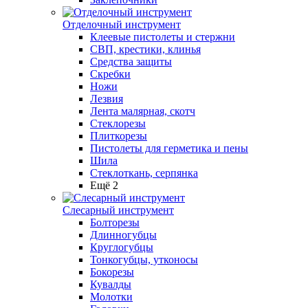
Отделочный инструмент
Клеевые пистолеты и стержни
СВП, крестики, клинья
Средства защиты
Скребки
Ножи
Лезвия
Лента малярная, скотч
Стеклорезы
Плиткорезы
Пистолеты для герметика и пены
Шила
Стеклоткань, серпянка
Ещё 2
Слесарный инструмент
Болторезы
Длинногубцы
Круглогубцы
Тонкогубцы, утконосы
Бокорезы
Кувалды
Молотки