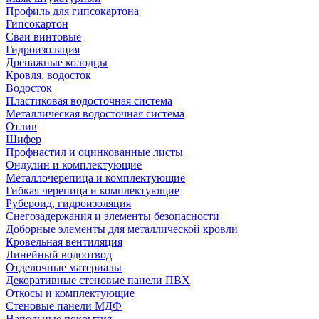
Профиль для гипсокартона
Гипсокартон
Сваи винтовые
Гидроизоляция
Дренажные колодцы
Кровля, водосток
Водосток
Пластиковая водосточная система
Металлическая водосточная система
Отлив
Шифер
Профнастил и оцинкованные листы
Ондулин и комплектующие
Металлочерепица и комплектующие
Гибкая черепица и комплектующие
Рубероид, гидроизоляция
Снегозадержания и элементы безопасности
Доборные элементы для металлической кровли
Кровельная вентиляция
Линейный водоотвод
Отделочные материалы
Декоративные стеновые панели ПВХ
Откосы и комплектующие
Стеновые панели МДФ
Напольные покрытия