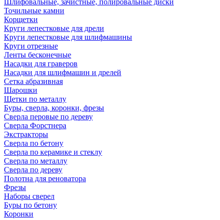
Шлифовальные, зачистные, полировальные диски
Точильные камни
Корщетки
Круги лепестковые для дрели
Круги лепестковые для шлифмашины
Круги отрезные
Ленты бесконечные
Насадки для граверов
Насадки для шлифмашин и дрелей
Сетка абразивная
Шарошки
Щетки по металлу
Буры, сверла, коронки, фрезы
Сверла перовые по дереву
Сверла Форстнера
Экстракторы
Сверла по бетону
Сверла по керамике и стеклу
Сверла по металлу
Сверла по дереву
Полотна для реноватора
Фрезы
Наборы сверел
Буры по бетону
Коронки