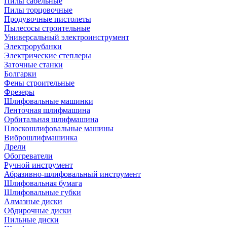
Пилы сабельные
Пилы торцовочные
Продувочные пистолеты
Пылесосы строительные
Универсальный электроинструмент
Электрорубанки
Электрические степлеры
Заточные станки
Болгарки
Фены строительные
Фрезеры
Шлифовальные машинки
Ленточная шлифмашина
Орбитальная шлифмашина
Плоскошлифовальные машины
Виброшлифмашинка
Дрели
Обогреватели
Ручной инструмент
Абразивно-шлифовальный инструмент
Шлифовальная бумага
Шлифовальные губки
Алмазные диски
Обдирочные диски
Пильные диски