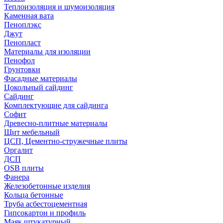
Теплоизоляция и шумоизоляция
Каменная вата
Пеноплэкс
Джут
Пенопласт
Материалы для изоляции
Пенофол
Грунтовки
Фасадные материалы
Цокольный сайдинг
Сайдинг
Комплектующие для сайдинга
Софит
Древесно-плитные материалы
Щит мебельный
ЦСП, Цементно-стружечные плиты
Оргалит
ДСП
OSB плиты
Фанера
Железобетонные изделия
Кольца бетонные
Труба асбестоцементная
Гипсокартон и профиль
Маяк штукатурный