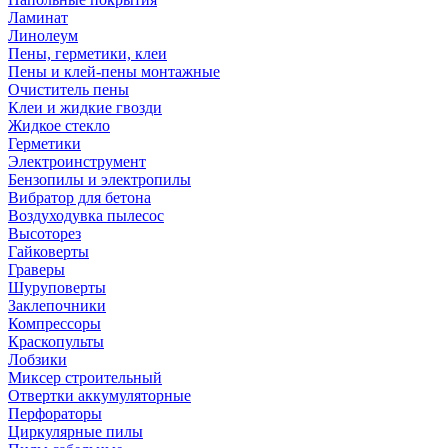
Ламинат
Линолеум
Пены, герметики, клеи
Пены и клей-пены монтажные
Очиститель пены
Клеи и жидкие гвозди
Жидкое стекло
Герметики
Электроинструмент
Бензопилы и электропилы
Вибратор для бетона
Воздуходувка пылесос
Высоторез
Гайковерты
Граверы
Шуруповерты
Заклепочники
Компрессоры
Краскопульты
Лобзики
Миксер строительный
Отвертки аккумуляторные
Перфораторы
Циркулярные пилы