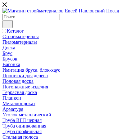
Каталог
Стройматериалы
Пиломатериалы
Доска
Брус
Брусок
Вагонка
Имитация бруса, блок-хаус
Пропитки для дерева
Половая доска
Погонажные изделия
Террасная доска
Планкен
Металлопрокат
Арматура
Уголок металлический
Труба ВГП черная
Труба оцинкованная
Труба профильная
Стальная полоса