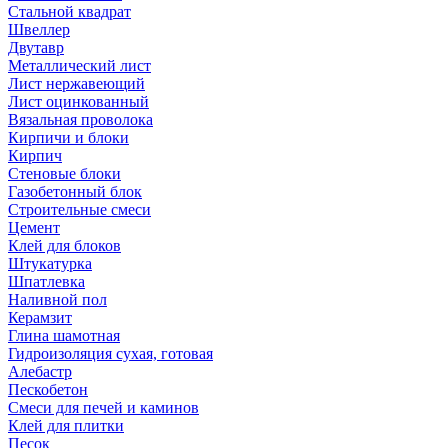
Стальной квадрат
Швеллер
Двутавр
Металлический лист
Лист нержавеющий
Лист оцинкованный
Вязальная проволока
Кирпичи и блоки
Кирпич
Стеновые блоки
Газобетонный блок
Строительные смеси
Цемент
Клей для блоков
Штукатурка
Шпатлевка
Наливной пол
Керамзит
Глина шамотная
Гидроизоляция сухая, готовая
Алебастр
Пескобетон
Смеси для печей и каминов
Клей для плитки
Песок