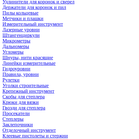
Удлинители для коронок и сверел
Держатели для коронок и пил
Пилы кольцевые
Метчики и плашки
Измерительный инструмент
Лазерные уровни
Штангенциркули
Микрометры
Дальномеры
Угломеры
Шнуры, нити красящие
Линейки измерительные
Гидроуровни
Правила, уровни
Рулетки
Уголки строительные
Крепежный инструмент
Скобы для степлера
Крюки для вязки
Гвозди для степлера
Просекатели
Степлеры
Заклепочники
Отделочный инструмент
Клеевые пистолеты и стержни