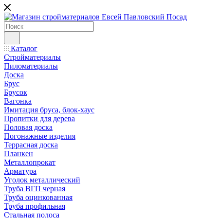
Каталог
Стройматериалы
Пиломатериалы
Доска
Брус
Брусок
Вагонка
Имитация бруса, блок-хаус
Пропитки для дерева
Половая доска
Погонажные изделия
Террасная доска
Планкен
Металлопрокат
Арматура
Уголок металлический
Труба ВГП черная
Труба оцинкованная
Труба профильная
Стальная полоса