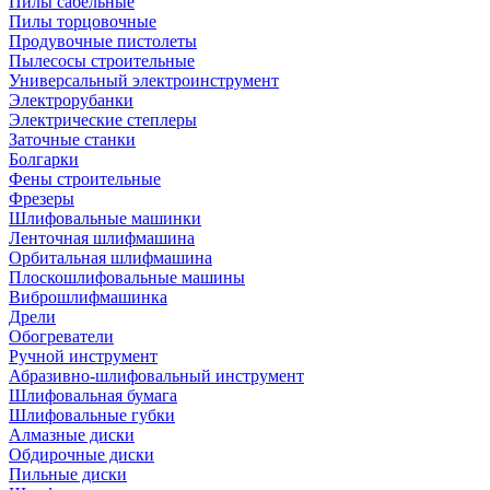
Пилы сабельные
Пилы торцовочные
Продувочные пистолеты
Пылесосы строительные
Универсальный электроинструмент
Электрорубанки
Электрические степлеры
Заточные станки
Болгарки
Фены строительные
Фрезеры
Шлифовальные машинки
Ленточная шлифмашина
Орбитальная шлифмашина
Плоскошлифовальные машины
Виброшлифмашинка
Дрели
Обогреватели
Ручной инструмент
Абразивно-шлифовальный инструмент
Шлифовальная бумага
Шлифовальные губки
Алмазные диски
Обдирочные диски
Пильные диски