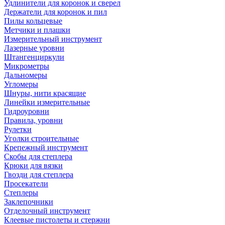
Удлинители для коронок и сверел
Держатели для коронок и пил
Пилы кольцевые
Метчики и плашки
Измерительный инструмент
Лазерные уровни
Штангенциркули
Микрометры
Дальномеры
Угломеры
Шнуры, нити красящие
Линейки измерительные
Гидроуровни
Правила, уровни
Рулетки
Уголки строительные
Крепежный инструмент
Скобы для степлера
Крюки для вязки
Гвозди для степлера
Просекатели
Степлеры
Заклепочники
Отделочный инструмент
Клеевые пистолеты и стержни