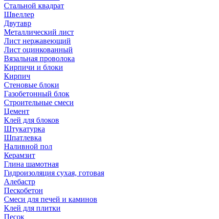
Стальной квадрат
Швеллер
Двутавр
Металлический лист
Лист нержавеющий
Лист оцинкованный
Вязальная проволока
Кирпичи и блоки
Кирпич
Стеновые блоки
Газобетонный блок
Строительные смеси
Цемент
Клей для блоков
Штукатурка
Шпатлевка
Наливной пол
Керамзит
Глина шамотная
Гидроизоляция сухая, готовая
Алебастр
Пескобетон
Смеси для печей и каминов
Клей для плитки
Песок