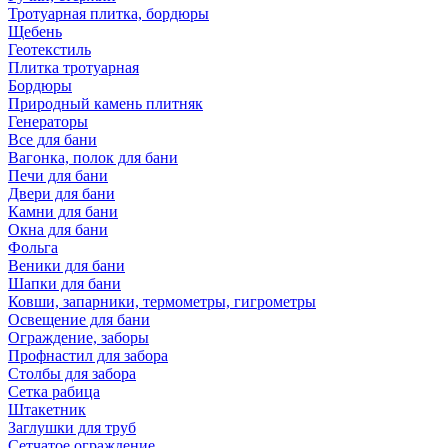
Тротуарная плитка, бордюры
Щебень
Геотекстиль
Плитка тротуарная
Бордюры
Природный камень плитняк
Генераторы
Все для бани
Вагонка, полок для бани
Печи для бани
Двери для бани
Камни для бани
Окна для бани
Фольга
Веники для бани
Шапки для бани
Ковши, запарники, термометры, гигрометры
Освещение для бани
Ограждение, заборы
Профнастил для забора
Столбы для забора
Сетка рабица
Штакетник
Заглушки для труб
Сетчатое ограждение