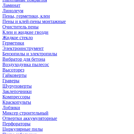
Ламинат
Линолеум
Пены, герметики, клеи
Пены и клей-пены монтажные
Очиститель пены
Клеи и жидкие гвозди
Жидкое стекло
Герметики
Электроинструмент
Бензопилы и электропилы
Вибратор для бетона
Воздуходувка пылесос
Высоторез
Гайковерты
Граверы
Шуруповерты
Заклепочники
Компрессоры
Краскопульты
Лобзики
Миксер строительный
Отвертки аккумуляторные
Перфораторы
Циркулярные пилы