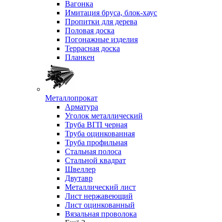
Вагонка
Имитация бруса, блок-хаус
Пропитки для дерева
Половая доска
Погонажные изделия
Террасная доска
Планкен
Металлопрокат
Арматура
Уголок металлический
Труба ВГП черная
Труба оцинкованная
Труба профильная
Стальная полоса
Стальной квадрат
Швеллер
Двутавр
Металлический лист
Лист нержавеющий
Лист оцинкованный
Вязальная проволока