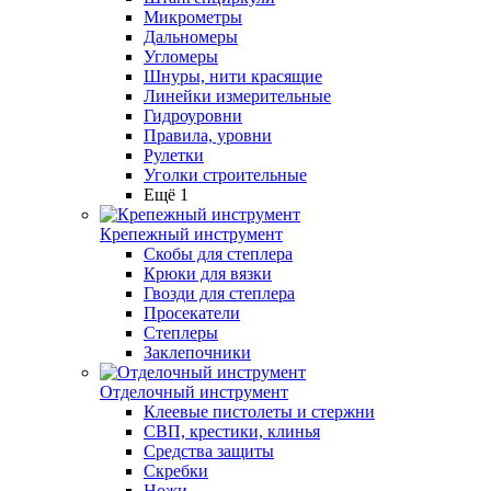
Микрометры
Дальномеры
Угломеры
Шнуры, нити красящие
Линейки измерительные
Гидроуровни
Правила, уровни
Рулетки
Уголки строительные
Ещё 1
Крепежный инструмент
Скобы для степлера
Крюки для вязки
Гвозди для степлера
Просекатели
Степлеры
Заклепочники
Отделочный инструмент
Клеевые пистолеты и стержни
СВП, крестики, клинья
Средства защиты
Скребки
Ножи