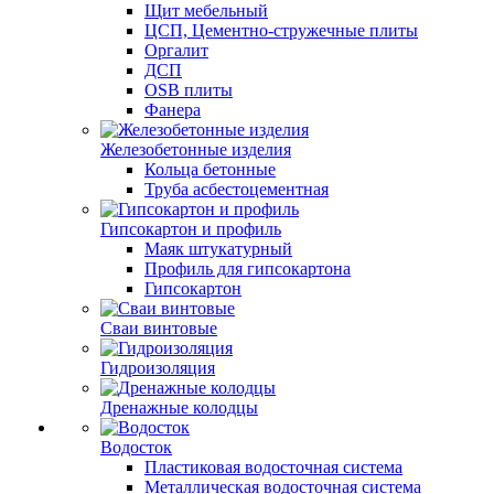
Щит мебельный
ЦСП, Цементно-стружечные плиты
Оргалит
ДСП
OSB плиты
Фанера
Железобетонные изделия
Кольца бетонные
Труба асбестоцементная
Гипсокартон и профиль
Маяк штукатурный
Профиль для гипсокартона
Гипсокартон
Сваи винтовые
Гидроизоляция
Дренажные колодцы
Водосток
Пластиковая водосточная система
Металлическая водосточная система