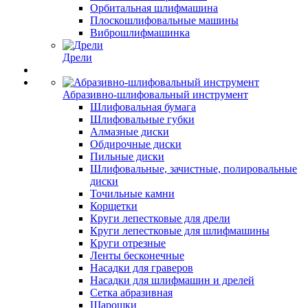
Орбитальная шлифмашина
Плоскошлифовальные машины
Виброшлифмашинка
Дрели
Абразивно-шлифовальный инструмент
Шлифовальная бумага
Шлифовальные губки
Алмазные диски
Обдирочные диски
Пильные диски
Шлифовальные, зачистные, полировальные
диски
Точильные камни
Корщетки
Круги лепестковые для дрели
Круги лепестковые для шлифмашины
Круги отрезные
Ленты бесконечные
Насадки для граверов
Насадки для шлифмашин и дрелей
Сетка абразивная
Шарошки