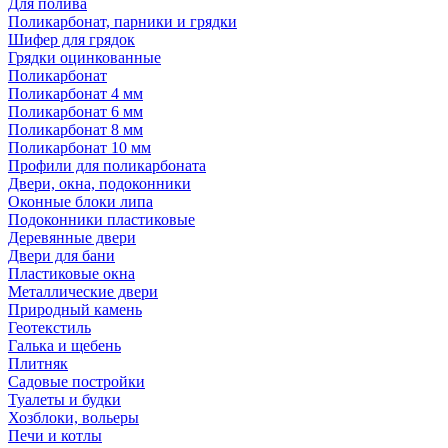
Для полива
Поликарбонат, парники и грядки
Шифер для грядок
Грядки оцинкованные
Поликарбонат
Поликарбонат 4 мм
Поликарбонат 6 мм
Поликарбонат 8 мм
Поликарбонат 10 мм
Профили для поликарбоната
Двери, окна, подоконники
Оконные блоки липа
Подоконники пластиковые
Деревянные двери
Двери для бани
Пластиковые окна
Металлические двери
Природный камень
Геотекстиль
Галька и щебень
Плитняк
Садовые постройки
Туалеты и будки
Хозблоки, вольеры
Печи и котлы