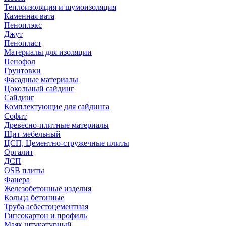
Теплоизоляция и шумоизоляция
Каменная вата
Пеноплэкс
Джут
Пенопласт
Материалы для изоляции
Пенофол
Грунтовки
Фасадные материалы
Цокольный сайдинг
Сайдинг
Комплектующие для сайдинга
Софит
Древесно-плитные материалы
Щит мебельный
ЦСП, Цементно-стружечные плиты
Оргалит
ДСП
OSB плиты
Фанера
Железобетонные изделия
Кольца бетонные
Труба асбестоцементная
Гипсокартон и профиль
Маяк штукатурный