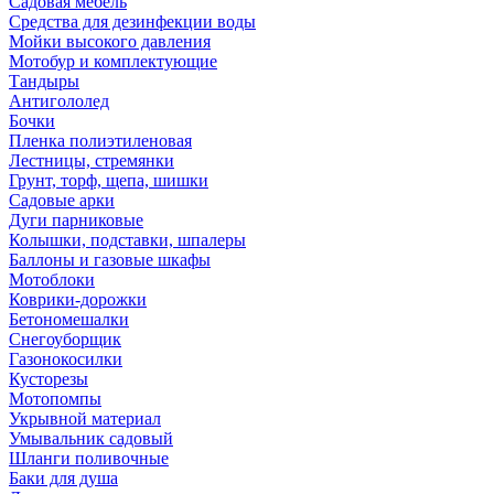
Садовая мебель
Средства для дезинфекции воды
Мойки высокого давления
Мотобур и комплектующие
Тандыры
Антигололед
Бочки
Пленка полиэтиленовая
Лестницы, стремянки
Грунт, торф, щепа, шишки
Садовые арки
Дуги парниковые
Колышки, подставки, шпалеры
Баллоны и газовые шкафы
Мотоблоки
Коврики-дорожки
Бетономешалки
Снегоуборщик
Газонокосилки
Кусторезы
Мотопомпы
Укрывной материал
Умывальник садовый
Шланги поливочные
Баки для душа