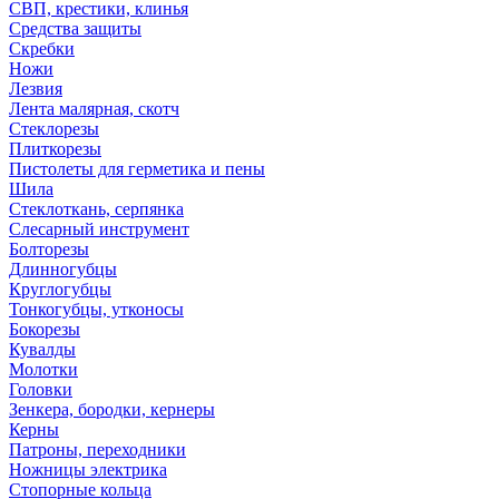
СВП, крестики, клинья
Средства защиты
Скребки
Ножи
Лезвия
Лента малярная, скотч
Стеклорезы
Плиткорезы
Пистолеты для герметика и пены
Шила
Стеклоткань, серпянка
Слесарный инструмент
Болторезы
Длинногубцы
Круглогубцы
Тонкогубцы, утконосы
Бокорезы
Кувалды
Молотки
Головки
Зенкера, бородки, кернеры
Керны
Патроны, переходники
Ножницы электрика
Стопорные кольца