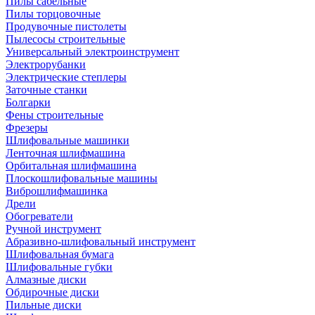
Пилы сабельные
Пилы торцовочные
Продувочные пистолеты
Пылесосы строительные
Универсальный электроинструмент
Электрорубанки
Электрические степлеры
Заточные станки
Болгарки
Фены строительные
Фрезеры
Шлифовальные машинки
Ленточная шлифмашина
Орбитальная шлифмашина
Плоскошлифовальные машины
Виброшлифмашинка
Дрели
Обогреватели
Ручной инструмент
Абразивно-шлифовальный инструмент
Шлифовальная бумага
Шлифовальные губки
Алмазные диски
Обдирочные диски
Пильные диски