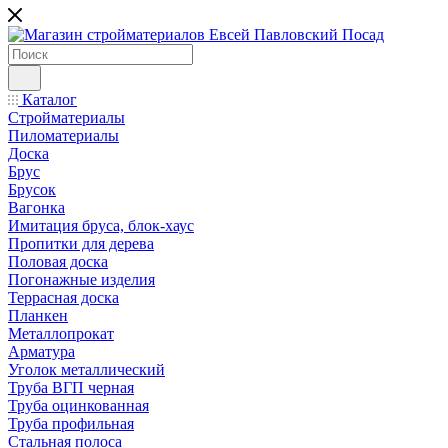
Каталог
Стройматериалы
Пиломатериалы
Доска
Брус
Брусок
Вагонка
Имитация бруса, блок-хаус
Пропитки для дерева
Половая доска
Погонажные изделия
Террасная доска
Планкен
Металлопрокат
Арматура
Уголок металлический
Труба ВГП черная
Труба оцинкованная
Труба профильная
Стальная полоса