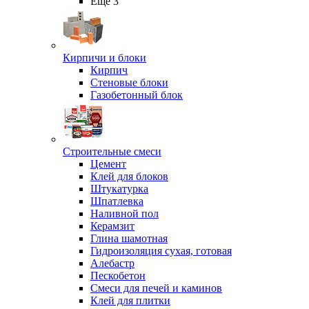
Ещё 3
Кирпичи и блоки
Кирпич
Стеновые блоки
Газобетонный блок
Строительные смеси
Цемент
Клей для блоков
Штукатурка
Шпатлевка
Наливной пол
Керамзит
Глина шамотная
Гидроизоляция сухая, готовая
Алебастр
Пескобетон
Смеси для печей и каминов
Клей для плитки