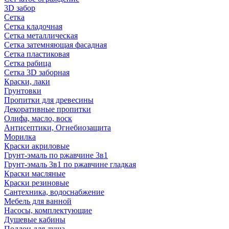
3D забор
Сетка
Сетка кладочная
Сетка металлическая
Сетка затемняющая фасадная
Сетка пластиковая
Сетка рабица
Сетка 3D заборная
Краски, лаки
Грунтовки
Пропитки для древесины
Декоративные пропитки
Олифа, масло, воск
Антисептики, Огнебиозащита
Морилка
Краски акриловые
Грунт-эмаль по ржавчине 3в1
Грунт-эмаль 3в1 по ржавчине гладкая
Краски масляные
Краски резиновые
Сантехника, водоснабжение
Мебель для ванной
Насосы, комплектующие
Душевые кабины
Поддон для душа