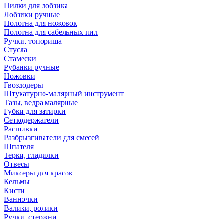
Пилки для лобзика
Лобзики ручные
Полотна для ножовок
Полотна для сабельных пил
Ручки, топорища
Стусла
Стамески
Рубанки ручные
Ножовки
Гвоздодеры
Штукатурно-малярный инструмент
Тазы, ведра малярные
Губки для затирки
Сеткодержатели
Расшивки
Разбрызгиватели для смесей
Шпателя
Терки, гладилки
Отвесы
Миксеры для красок
Кельмы
Кисти
Ванночки
Валики, ролики
Ручки, стержни