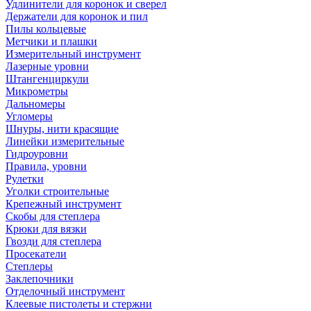
Удлинители для коронок и сверел
Держатели для коронок и пил
Пилы кольцевые
Метчики и плашки
Измерительный инструмент
Лазерные уровни
Штангенциркули
Микрометры
Дальномеры
Угломеры
Шнуры, нити красящие
Линейки измерительные
Гидроуровни
Правила, уровни
Рулетки
Уголки строительные
Крепежный инструмент
Скобы для степлера
Крюки для вязки
Гвозди для степлера
Просекатели
Степлеры
Заклепочники
Отделочный инструмент
Клеевые пистолеты и стержни