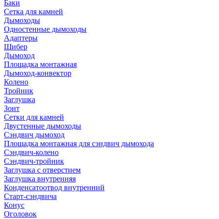
Баки
Сетка для камней
Дымоходы
Одностенные дымоходы
Адаптеры
Шибер
Дымоход
Площадка монтажная
Дымоход-конвектор
Колено
Тройник
Заглушка
Зонт
Сетки для камней
Двустенные дымоходы
Сэндвич дымоход
Площадка монтажная для сэндвич дымохода
Сэндвич-колено
Сэндвич-тройник
Заглушка с отверстием
Заглушка внутренняя
Конденсатоотвод внутренний
Старт-сэндвича
Конус
Оголовок