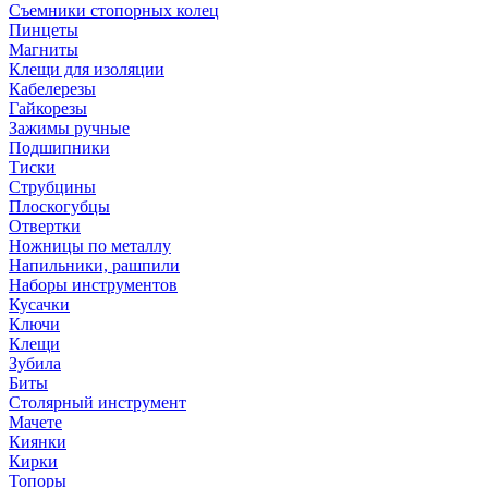
Съемники стопорных колец
Пинцеты
Магниты
Клещи для изоляции
Кабелерезы
Гайкорезы
Зажимы ручные
Подшипники
Тиски
Струбцины
Плоскогубцы
Отвертки
Ножницы по металлу
Напильники, рашпили
Наборы инструментов
Кусачки
Ключи
Клещи
Зубила
Биты
Столярный инструмент
Мачете
Киянки
Кирки
Топоры