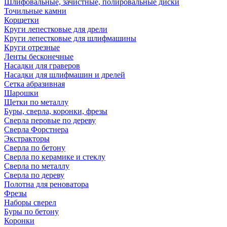
Шлифовальные, зачистные, полировальные диски
Точильные камни
Корщетки
Круги лепестковые для дрели
Круги лепестковые для шлифмашины
Круги отрезные
Ленты бесконечные
Насадки для граверов
Насадки для шлифмашин и дрелей
Сетка абразивная
Шарошки
Щетки по металлу
Буры, сверла, коронки, фрезы
Сверла перовые по дереву
Сверла Форстнера
Экстракторы
Сверла по бетону
Сверла по керамике и стеклу
Сверла по металлу
Сверла по дереву
Полотна для реноватора
Фрезы
Наборы сверел
Буры по бетону
Коронки