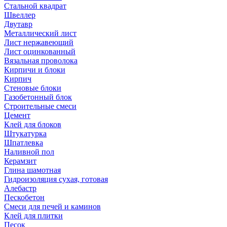
Стальной квадрат
Швеллер
Двутавр
Металлический лист
Лист нержавеющий
Лист оцинкованный
Вязальная проволока
Кирпичи и блоки
Кирпич
Стеновые блоки
Газобетонный блок
Строительные смеси
Цемент
Клей для блоков
Штукатурка
Шпатлевка
Наливной пол
Керамзит
Глина шамотная
Гидроизоляция сухая, готовая
Алебастр
Пескобетон
Смеси для печей и каминов
Клей для плитки
Песок