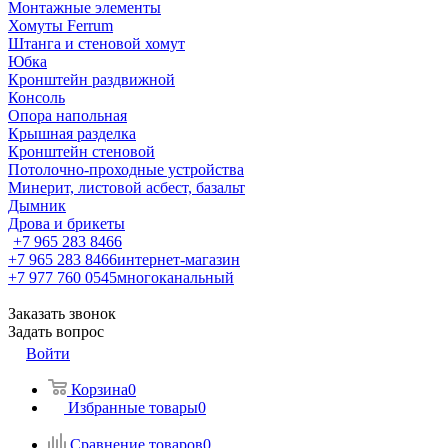
Монтажные элементы
Хомуты Ferrum
Штанга и стеновой хомут
Юбка
Кронштейн раздвижной
Консоль
Опора напольная
Крышная разделка
Кронштейн стеновой
Потолочно-проходные устройства
Минерит, листовой асбест, базальт
Дымник
Дрова и брикеты
+7 965 283 8466
+7 965 283 8466
интернет-магазин
+7 977 760 0545
многоканальный
Заказать звонок
Задать вопрос
Войти
Корзина
0
Избранные товары
0
Сравнение товаров
0