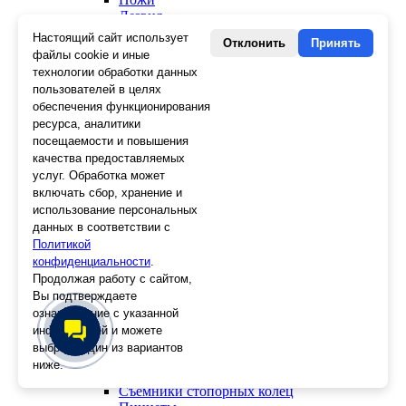
Лезвия
Лента малярная, скотч
Настоящий сайт использует
Отклонить
Принять
Стеклорезы
файлы cookie и иные
Плиткорезы
технологии обработки данных
Пистолеты для герметика и пены
пользователей в целях
Шила
обеспечения функционирования
Стеклоткань, серпянка
ресурса, аналитики
Ещё 2
посещаемости и повышения
качества предоставляемых
Слесарный инструмент
услуг. Обработка может
Болторезы
включать сбор, хранение и
Длинногубцы
использование персональных
Круглогубцы
данных в соответствии с
Тонкогубцы, утконосы
Бокорезы
Политикой
Кувалды
конфиденциальности
.
Молотки
Продолжая работу с сайтом,
Головки
Вы подтверждаете
Зенкера, бородки, кернеры
ознакомление с указанной
Керны
информацией и можете
Патроны, переходники
выбрать один из вариантов
Ножницы электрика
ниже.
Стопорные кольца
Съемники стопорных колец