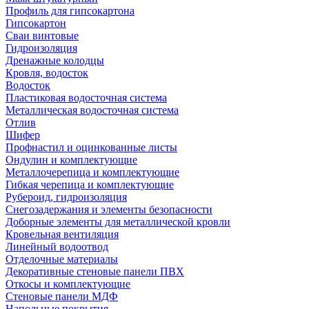
Профиль для гипсокартона
Гипсокартон
Сваи винтовые
Гидроизоляция
Дренажные колодцы
Кровля, водосток
Водосток
Пластиковая водосточная система
Металлическая водосточная система
Отлив
Шифер
Профнастил и оцинкованные листы
Ондулин и комплектующие
Металлочерепица и комплектующие
Гибкая черепица и комплектующие
Рубероид, гидроизоляция
Снегозадержания и элементы безопасности
Доборные элементы для металлической кровли
Кровельная вентиляция
Линейный водоотвод
Отделочные материалы
Декоративные стеновые панели ПВХ
Откосы и комплектующие
Стеновые панели МДФ
Напольные покрытия