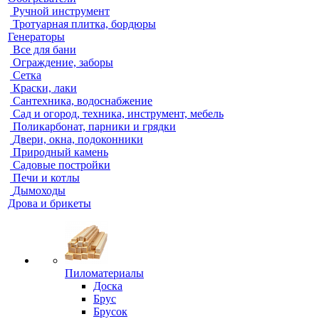
Ручной инструмент
Тротуарная плитка, бордюры
Генераторы
Все для бани
Ограждение, заборы
Сетка
Краски, лаки
Сантехника, водоснабжение
Сад и огород, техника, инструмент, мебель
Поликарбонат, парники и грядки
Двери, окна, подоконники
Природный камень
Садовые постройки
Печи и котлы
Дымоходы
Дрова и брикеты
Пиломатериалы
Доска
Брус
Брусок