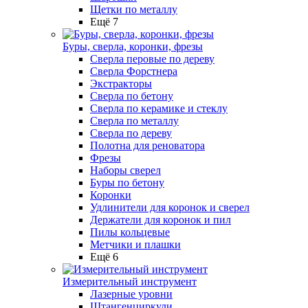
Щетки по металлу
Ещё 7
Буры, сверла, коронки, фрезы
Сверла перовые по дереву
Сверла Форстнера
Экстракторы
Сверла по бетону
Сверла по керамике и стеклу
Сверла по металлу
Сверла по дереву
Полотна для реноватора
Фрезы
Наборы сверел
Буры по бетону
Коронки
Удлинители для коронок и сверел
Держатели для коронок и пил
Пилы кольцевые
Метчики и плашки
Ещё 6
Измерительный инструмент
Лазерные уровни
Штангенциркули