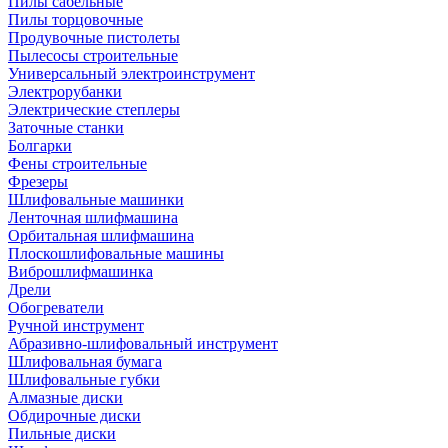
Пилы сабельные
Пилы торцовочные
Продувочные пистолеты
Пылесосы строительные
Универсальный электроинструмент
Электрорубанки
Электрические степлеры
Заточные станки
Болгарки
Фены строительные
Фрезеры
Шлифовальные машинки
Ленточная шлифмашина
Орбитальная шлифмашина
Плоскошлифовальные машины
Виброшлифмашинка
Дрели
Обогреватели
Ручной инструмент
Абразивно-шлифовальный инструмент
Шлифовальная бумага
Шлифовальные губки
Алмазные диски
Обдирочные диски
Пильные диски