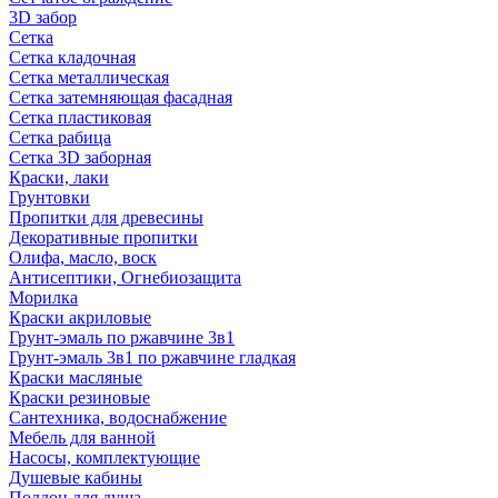
3D забор
Сетка
Сетка кладочная
Сетка металлическая
Сетка затемняющая фасадная
Сетка пластиковая
Сетка рабица
Сетка 3D заборная
Краски, лаки
Грунтовки
Пропитки для древесины
Декоративные пропитки
Олифа, масло, воск
Антисептики, Огнебиозащита
Морилка
Краски акриловые
Грунт-эмаль по ржавчине 3в1
Грунт-эмаль 3в1 по ржавчине гладкая
Краски масляные
Краски резиновые
Сантехника, водоснабжение
Мебель для ванной
Насосы, комплектующие
Душевые кабины
Поддон для душа