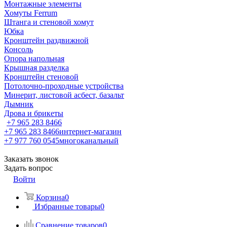
Монтажные элементы
Хомуты Ferrum
Штанга и стеновой хомут
Юбка
Кронштейн раздвижной
Консоль
Опора напольная
Крышная разделка
Кронштейн стеновой
Потолочно-проходные устройства
Минерит, листовой асбест, базальт
Дымник
Дрова и брикеты
+7 965 283 8466
+7 965 283 8466
интернет-магазин
+7 977 760 0545
многоканальный
Заказать звонок
Задать вопрос
Войти
Корзина
0
Избранные товары
0
Сравнение товаров
0