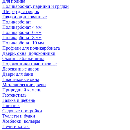
Для полива
Поликарбонат, парники и грядки
Шифер для грядок
Грядки оцинкованные
Поликарбонат
Поликарбонат 4 мм
Поликарбонат 6 мм
Поликарбонат 8 мм
Поликарбонат 10 мм
Профили для поликарбоната
Двери, окна, подоконники
Оконные блоки липа
Подоконники пластиковые
Деревянные двери
Двери для бани
Пластиковые окна
Металлические двери
Природный камень
Геотекстиль
Галька и щебень
Плитняк
Садовые постройки
Туалеты и будки
Хозблоки, вольеры
Печи и котлы