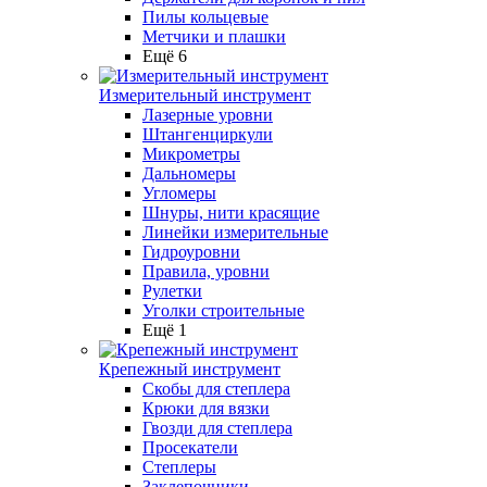
Пилы кольцевые
Метчики и плашки
Ещё 6
Измерительный инструмент
Лазерные уровни
Штангенциркули
Микрометры
Дальномеры
Угломеры
Шнуры, нити красящие
Линейки измерительные
Гидроуровни
Правила, уровни
Рулетки
Уголки строительные
Ещё 1
Крепежный инструмент
Скобы для степлера
Крюки для вязки
Гвозди для степлера
Просекатели
Степлеры
Заклепочники