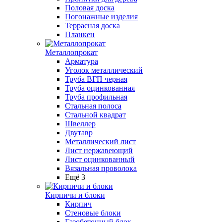
Половая доска
Погонажные изделия
Террасная доска
Планкен
Металлопрокат
Арматура
Уголок металлический
Труба ВГП черная
Труба оцинкованная
Труба профильная
Стальная полоса
Стальной квадрат
Швеллер
Двутавр
Металлический лист
Лист нержавеющий
Лист оцинкованный
Вязальная проволока
Ещё 3
Кирпичи и блоки
Кирпич
Стеновые блоки
Газобетонный блок