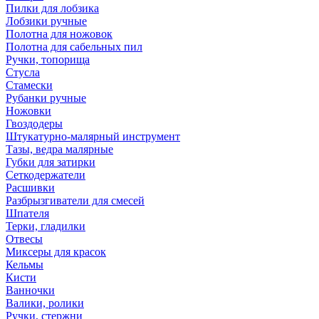
Пилки для лобзика
Лобзики ручные
Полотна для ножовок
Полотна для сабельных пил
Ручки, топорища
Стусла
Стамески
Рубанки ручные
Ножовки
Гвоздодеры
Штукатурно-малярный инструмент
Тазы, ведра малярные
Губки для затирки
Сеткодержатели
Расшивки
Разбрызгиватели для смесей
Шпателя
Терки, гладилки
Отвесы
Миксеры для красок
Кельмы
Кисти
Ванночки
Валики, ролики
Ручки, стержни