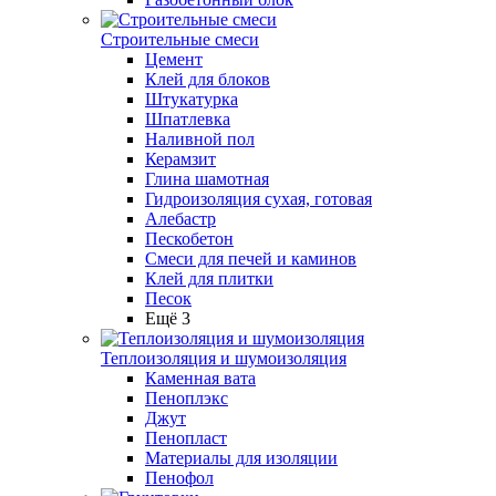
Строительные смеси
Цемент
Клей для блоков
Штукатурка
Шпатлевка
Наливной пол
Керамзит
Глина шамотная
Гидроизоляция сухая, готовая
Алебастр
Пескобетон
Смеси для печей и каминов
Клей для плитки
Песок
Ещё 3
Теплоизоляция и шумоизоляция
Каменная вата
Пеноплэкс
Джут
Пенопласт
Материалы для изоляции
Пенофол