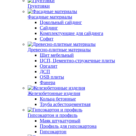
Грунтовки
Фасадные материалы
Цокольный сайдинг
Сайдинг
Комплектующие для сайдинга
Софит
Древесно-плитные материалы
Щит мебельный
ЦСП, Цементно-стружечные плиты
Оргалит
ДСП
OSB плиты
Фанера
Железобетонные изделия
Кольца бетонные
Труба асбестоцементная
Гипсокартон и профиль
Маяк штукатурный
Профиль для гипсокартона
Гипсокартон