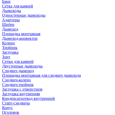
Баки
Сетка для камней
Дымоходы
Одностенные дымоходы
Адаптеры
Шибер
Дымоход
Площадка монтажная
Дымоход-конвектор
Колено
Тройник
Заглушка
Зонт
Сетки для камней
Двустенные дымоходы
Сэндвич дымоход
Площадка монтажная для сэндвич дымохода
Сэндвич-колено
Сэндвич-тройник
Заглушка с отверстием
Заглушка внутренняя
Конденсатоотвод внутренний
Старт-сэндвича
Конус
Оголовок