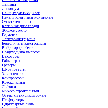
Ламинат
Линолеум
Пены, герметики, клеи
Пены и клей-пены монтажные
Очиститель пены
Клеи и жидкие гвозди
Жидкое стекло
Герметики
Электроинструмент
Бензопилы и электропилы
Вибратор для бетона
Воздуходувка пылесос
Высоторез
Гайковерты
Граверы
Шуруповерты
Заклепочники
Компрессоры
Краскопульты
Лобзики
Миксер строительный
Отвертки аккумуляторные
Перфораторы
Циркулярные пилы