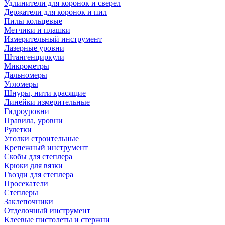
Удлинители для коронок и сверел
Держатели для коронок и пил
Пилы кольцевые
Метчики и плашки
Измерительный инструмент
Лазерные уровни
Штангенциркули
Микрометры
Дальномеры
Угломеры
Шнуры, нити красящие
Линейки измерительные
Гидроуровни
Правила, уровни
Рулетки
Уголки строительные
Крепежный инструмент
Скобы для степлера
Крюки для вязки
Гвозди для степлера
Просекатели
Степлеры
Заклепочники
Отделочный инструмент
Клеевые пистолеты и стержни