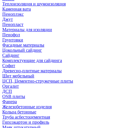
Теплоизоляция и шумоизоляция
Каменная вата
Пеноплэкс
Джут
Пенопласт
Материалы для изоляции
Пенофол
Грунтовки
Фасадные материалы
Цокольный сайдинг
Сайдинг
Комплектующие для сайдинга
Софит
Древесно-плитные материалы
Щит мебельный
ЦСП, Цементно-стружечные плиты
Оргалит
ДСП
OSB плиты
Фанера
Железобетонные изделия
Кольца бетонные
Труба асбестоцементная
Гипсокартон и профиль
Маяк штукатурный