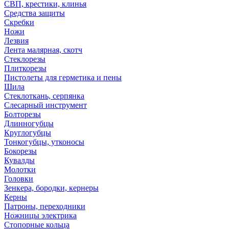
СВП, крестики, клинья
Средства защиты
Скребки
Ножи
Лезвия
Лента малярная, скотч
Стеклорезы
Плиткорезы
Пистолеты для герметика и пены
Шила
Стеклоткань, серпянка
Слесарный инструмент
Болторезы
Длинногубцы
Круглогубцы
Тонкогубцы, утконосы
Бокорезы
Кувалды
Молотки
Головки
Зенкера, бородки, кернеры
Керны
Патроны, переходники
Ножницы электрика
Стопорные кольца