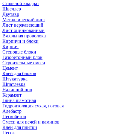
Стальной квадрат
Швеллер
Двутавр
Металлический лист
Лист нержавеющий
Лист оцинкованный
Вязальная проволока
Кирпичи и блоки
Кирпич
Стеновые блоки
Газобетонный блок
Строительные смеси
Цемент
Клей для блоков
Штукатурка
Шпатлевка
Наливной пол
Керамзит
Глина шамотная
Гидроизоляция сухая, готовая
Алебастр
Пескобетон
Смеси для печей и каминов
Клей для плитки
Песок