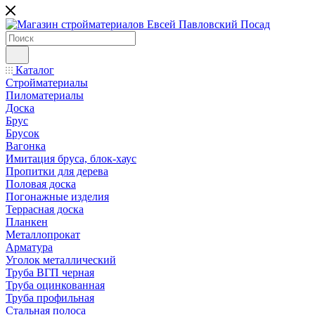
Каталог
Стройматериалы
Пиломатериалы
Доска
Брус
Брусок
Вагонка
Имитация бруса, блок-хаус
Пропитки для дерева
Половая доска
Погонажные изделия
Террасная доска
Планкен
Металлопрокат
Арматура
Уголок металлический
Труба ВГП черная
Труба оцинкованная
Труба профильная
Стальная полоса