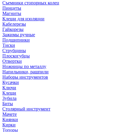
Съемники стопорных колец
Пинцеты
Магниты
Клещи для изоляции
Кабелерезы
Гайкорезы
Зажимы ручные
Подшипники
Тиски
Струбцины
Плоскогубцы
Отвертки
Ножницы по металлу
Напильники, рашпили
Наборы инструментов
Кусачки
Ключи
Клещи
Зубила
Биты
Столярный инструмент
Мачете
Киянки
Кирки
Топоры