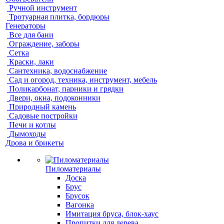
Ручной инструмент
Тротуарная плитка, бордюры
Генераторы
Все для бани
Ограждение, заборы
Сетка
Краски, лаки
Сантехника, водоснабжение
Сад и огород, техника, инструмент, мебель
Поликарбонат, парники и грядки
Двери, окна, подоконники
Природный камень
Садовые постройки
Печи и котлы
Дымоходы
Дрова и брикеты
Пиломатериалы
Доска
Брус
Брусок
Вагонка
Имитация бруса, блок-хаус
Пропитки для дерева