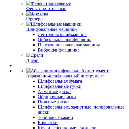
Фены строительные
Фрезеры
Шлифовальные машинки
Ленточная шлифмашина
Орбитальная шлифмашина
Плоскошлифовальные машины
Виброшлифмашинка
Дрели
Абразивно-шлифовальный инструмент
Шлифовальная бумага
Шлифовальные губки
Алмазные диски
Обдирочные диски
Пильные диски
Шлифовальные, зачистные, полировальные
диски
Точильные камни
Корщетки
Круги лепестковые для дрели