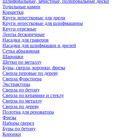
Шлифовальные, зачистные, полировальные диски
Точильные камни
Корщетки
Круги лепестковые для дрели
Круги лепестковые для шлифмашины
Круги отрезные
Ленты бесконечные
Насадки для граверов
Насадки для шлифмашин и дрелей
Сетка абразивная
Шарошки
Щетки по металлу
Буры, сверла, коронки, фрезы
Сверла перовые по дереву
Сверла Форстнера
Экстракторы
Сверла по бетону
Сверла по керамике и стеклу
Сверла по металлу
Сверла по дереву
Полотна для реноватора
Фрезы
Наборы сверел
Буры по бетону
Коронки