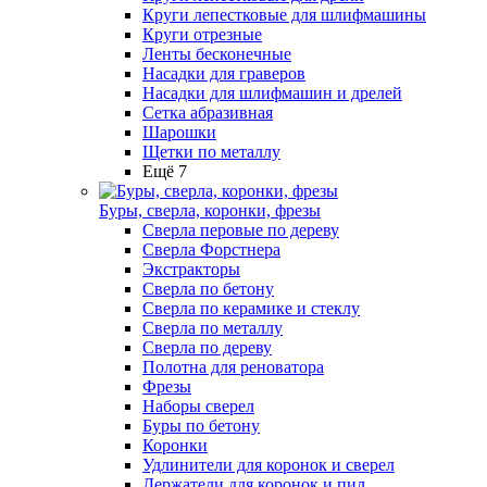
Круги лепестковые для шлифмашины
Круги отрезные
Ленты бесконечные
Насадки для граверов
Насадки для шлифмашин и дрелей
Сетка абразивная
Шарошки
Щетки по металлу
Ещё 7
Буры, сверла, коронки, фрезы
Сверла перовые по дереву
Сверла Форстнера
Экстракторы
Сверла по бетону
Сверла по керамике и стеклу
Сверла по металлу
Сверла по дереву
Полотна для реноватора
Фрезы
Наборы сверел
Буры по бетону
Коронки
Удлинители для коронок и сверел
Держатели для коронок и пил