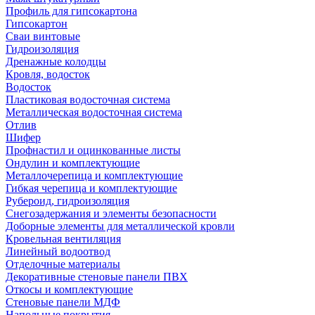
Профиль для гипсокартона
Гипсокартон
Сваи винтовые
Гидроизоляция
Дренажные колодцы
Кровля, водосток
Водосток
Пластиковая водосточная система
Металлическая водосточная система
Отлив
Шифер
Профнастил и оцинкованные листы
Ондулин и комплектующие
Металлочерепица и комплектующие
Гибкая черепица и комплектующие
Рубероид, гидроизоляция
Снегозадержания и элементы безопасности
Доборные элементы для металлической кровли
Кровельная вентиляция
Линейный водоотвод
Отделочные материалы
Декоративные стеновые панели ПВХ
Откосы и комплектующие
Стеновые панели МДФ
Напольные покрытия