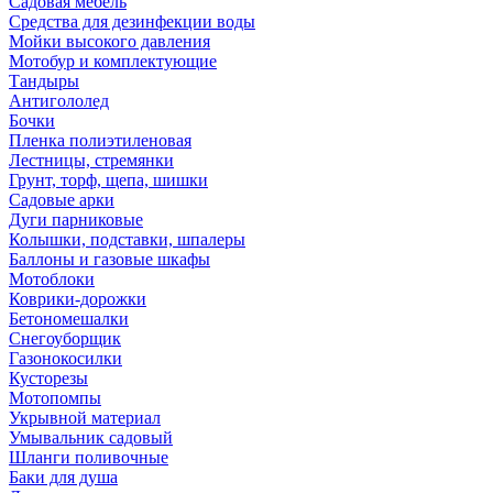
Садовая мебель
Средства для дезинфекции воды
Мойки высокого давления
Мотобур и комплектующие
Тандыры
Антигололед
Бочки
Пленка полиэтиленовая
Лестницы, стремянки
Грунт, торф, щепа, шишки
Садовые арки
Дуги парниковые
Колышки, подставки, шпалеры
Баллоны и газовые шкафы
Мотоблоки
Коврики-дорожки
Бетономешалки
Снегоуборщик
Газонокосилки
Кусторезы
Мотопомпы
Укрывной материал
Умывальник садовый
Шланги поливочные
Баки для душа