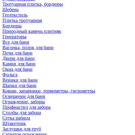
Тротуарная плитка, бордюры
Щебень
Геотекстиль
Плитка тротуарная
Бордюры
Природный камень плитняк
Генераторы
Все для бани
Вагонка, полок для бани
Печи для бани
Двери для бани
Камни для бани
Окна для бани
Фольга
Веники для бани
Шапки для бани
Ковши, запарники, термометры, гигрометры
Освещение для бани
Ограждение, заборы
Профнастил для забора
Столбы для забора
Сетка рабица
Штакетник
Заглушки для труб
Сетчатое ограждение