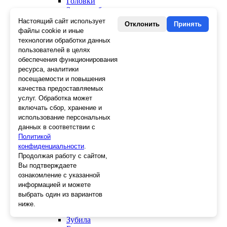
Головки
Зенкера, бородки, кернеры
Керны
Настоящий сайт использует
Отклонить
Принять
Патроны, переходники
файлы cookie и иные
Ножницы электрика
технологии обработки данных
Стопорные кольца
пользователей в целях
Съемники стопорных колец
обеспечения функционирования
Пинцеты
ресурса, аналитики
Магниты
посещаемости и повышения
Клещи для изоляции
качества предоставляемых
Кабелерезы
услуг. Обработка может
Гайкорезы
включать сбор, хранение и
Зажимы ручные
использование персональных
Подшипники
данных в соответствии с
Тиски
Политикой
Струбцины
конфиденциальности
Плоскогубцы
.
Отвертки
Продолжая работу с сайтом,
Ножницы по металлу
Вы подтверждаете
Напильники, рашпили
ознакомление с указанной
Наборы инструментов
информацией и можете
Кусачки
выбрать один из вариантов
Ключи
ниже.
Клещи
Зубила