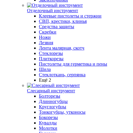
Отделочный инструмент
Клеевые пистолеты и стержни
СВП, крестики, клинья
Средства защиты
Скребки
Ножи
Лезвия
Лента малярная, скотч
Стеклорезы
Плиткорезы
Пистолеты для герметика и пены
Шила
Стеклоткань, серпянка
Ещё 2
Слесарный инструмент
Болторезы
Длинногубцы
Круглогубцы
Тонкогубцы, утконосы
Бокорезы
Кувалды
Молотки