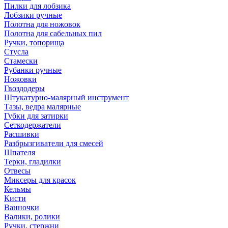
Пилки для лобзика
Лобзики ручные
Полотна для ножовок
Полотна для сабельных пил
Ручки, топорища
Стусла
Стамески
Рубанки ручные
Ножовки
Гвоздодеры
Штукатурно-малярный инструмент
Тазы, ведра малярные
Губки для затирки
Сеткодержатели
Расшивки
Разбрызгиватели для смесей
Шпателя
Терки, гладилки
Отвесы
Миксеры для красок
Кельмы
Кисти
Ванночки
Валики, ролики
Ручки, стержни