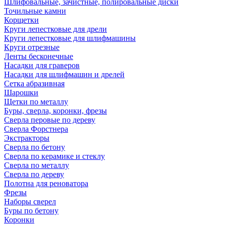
Шлифовальные, зачистные, полировальные диски
Точильные камни
Корщетки
Круги лепестковые для дрели
Круги лепестковые для шлифмашины
Круги отрезные
Ленты бесконечные
Насадки для граверов
Насадки для шлифмашин и дрелей
Сетка абразивная
Шарошки
Щетки по металлу
Буры, сверла, коронки, фрезы
Сверла перовые по дереву
Сверла Форстнера
Экстракторы
Сверла по бетону
Сверла по керамике и стеклу
Сверла по металлу
Сверла по дереву
Полотна для реноватора
Фрезы
Наборы сверел
Буры по бетону
Коронки