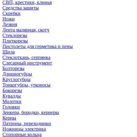
СВП, крестики, клинья
Средства защиты
Скребки
Ножи
Лезвия
Лента малярная, скотч
Стеклорезы
Плиткорезы
Пистолеты для герметика и пены
Шила
Стеклоткань, серпянка
Слесарный инструмент
Болторезы
Длинногубцы
Круглогубцы
Тонкогубцы, утконосы
Бокорезы
Кувалды
Молотки
Головки
Зенкера, бородки, кернеры
Керны
Патроны, переходники
Ножницы электрика
Стопорные кольца