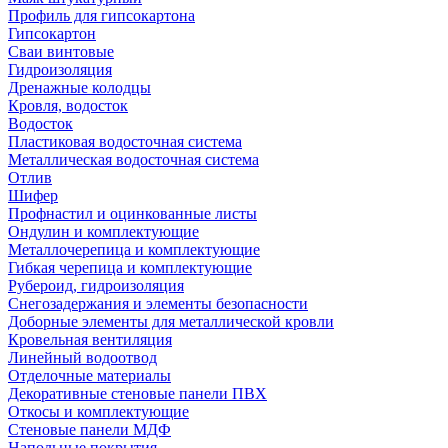
Профиль для гипсокартона
Гипсокартон
Сваи винтовые
Гидроизоляция
Дренажные колодцы
Кровля, водосток
Водосток
Пластиковая водосточная система
Металлическая водосточная система
Отлив
Шифер
Профнастил и оцинкованные листы
Ондулин и комплектующие
Металлочерепица и комплектующие
Гибкая черепица и комплектующие
Рубероид, гидроизоляция
Снегозадержания и элементы безопасности
Доборные элементы для металлической кровли
Кровельная вентиляция
Линейный водоотвод
Отделочные материалы
Декоративные стеновые панели ПВХ
Откосы и комплектующие
Стеновые панели МДФ
Напольные покрытия