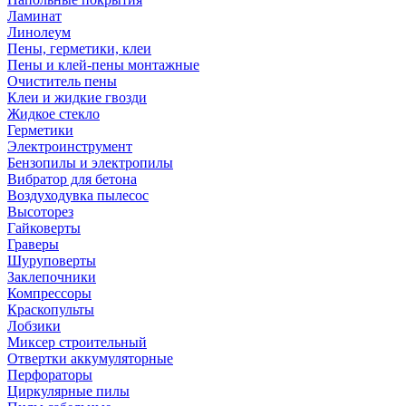
Ламинат
Линолеум
Пены, герметики, клеи
Пены и клей-пены монтажные
Очиститель пены
Клеи и жидкие гвозди
Жидкое стекло
Герметики
Электроинструмент
Бензопилы и электропилы
Вибратор для бетона
Воздуходувка пылесос
Высоторез
Гайковерты
Граверы
Шуруповерты
Заклепочники
Компрессоры
Краскопульты
Лобзики
Миксер строительный
Отвертки аккумуляторные
Перфораторы
Циркулярные пилы