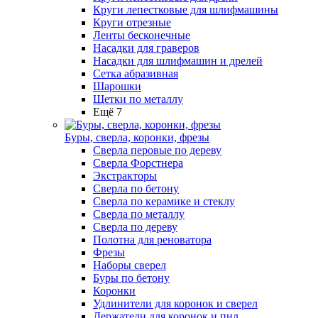
Круги лепестковые для шлифмашины
Круги отрезные
Ленты бесконечные
Насадки для граверов
Насадки для шлифмашин и дрелей
Сетка абразивная
Шарошки
Щетки по металлу
Ещё 7
Буры, сверла, коронки, фрезы
Сверла перовые по дереву
Сверла Форстнера
Экстракторы
Сверла по бетону
Сверла по керамике и стеклу
Сверла по металлу
Сверла по дереву
Полотна для реноватора
Фрезы
Наборы сверел
Буры по бетону
Коронки
Удлинители для коронок и сверел
Держатели для коронок и пил