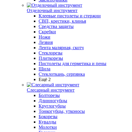
Отделочный инструмент
Клеевые пистолеты и стержни
СВП, крестики, клинья
Средства защиты
Скребки
Ножи
Лезвия
Лента малярная, скотч
Стеклорезы
Плиткорезы
Пистолеты для герметика и пены
Шила
Стеклоткань, серпянка
Ещё 2
Слесарный инструмент
Болторезы
Длинногубцы
Круглогубцы
Тонкогубцы, утконосы
Бокорезы
Кувалды
Молотки