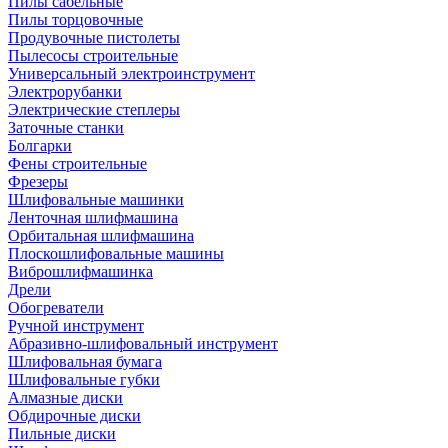
Пилы сабельные
Пилы торцовочные
Продувочные пистолеты
Пылесосы строительные
Универсальный электроинструмент
Электрорубанки
Электрические степлеры
Заточные станки
Болгарки
Фены строительные
Фрезеры
Шлифовальные машинки
Ленточная шлифмашина
Орбитальная шлифмашина
Плоскошлифовальные машины
Виброшлифмашинка
Дрели
Обогреватели
Ручной инструмент
Абразивно-шлифовальный инструмент
Шлифовальная бумага
Шлифовальные губки
Алмазные диски
Обдирочные диски
Пильные диски