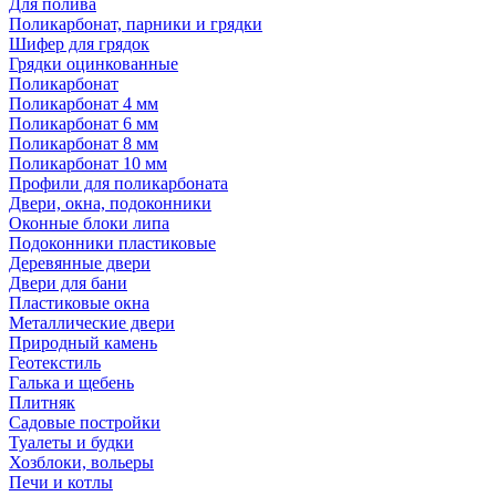
Для полива
Поликарбонат, парники и грядки
Шифер для грядок
Грядки оцинкованные
Поликарбонат
Поликарбонат 4 мм
Поликарбонат 6 мм
Поликарбонат 8 мм
Поликарбонат 10 мм
Профили для поликарбоната
Двери, окна, подоконники
Оконные блоки липа
Подоконники пластиковые
Деревянные двери
Двери для бани
Пластиковые окна
Металлические двери
Природный камень
Геотекстиль
Галька и щебень
Плитняк
Садовые постройки
Туалеты и будки
Хозблоки, вольеры
Печи и котлы