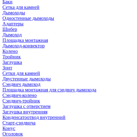
Баки
Сетка для камней
Дымоходы
Одностенные дымоходы
Адаптеры
Шибер
Дымоход
Площадка монтажная
Дымоход-конвектор
Колено
Тройник
Заглушка
Зонт
Сетки для камней
Двустенные дымоходы
Сэндвич дымоход
Площадка монтажная для сэндвич дымохода
Сэндвич-колено
Сэндвич-тройник
Заглушка с отверстием
Заглушка внутренняя
Конденсатоотвод внутренний
Старт-сэндвича
Конус
Оголовок