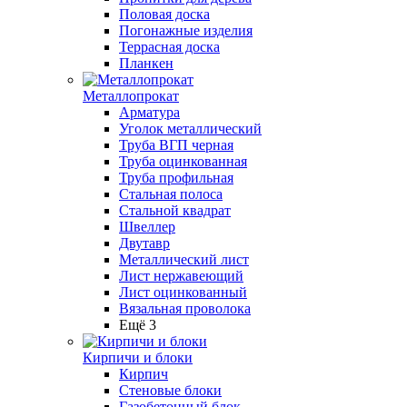
Половая доска
Погонажные изделия
Террасная доска
Планкен
Металлопрокат
Арматура
Уголок металлический
Труба ВГП черная
Труба оцинкованная
Труба профильная
Стальная полоса
Стальной квадрат
Швеллер
Двутавр
Металлический лист
Лист нержавеющий
Лист оцинкованный
Вязальная проволока
Ещё 3
Кирпичи и блоки
Кирпич
Стеновые блоки
Газобетонный блок