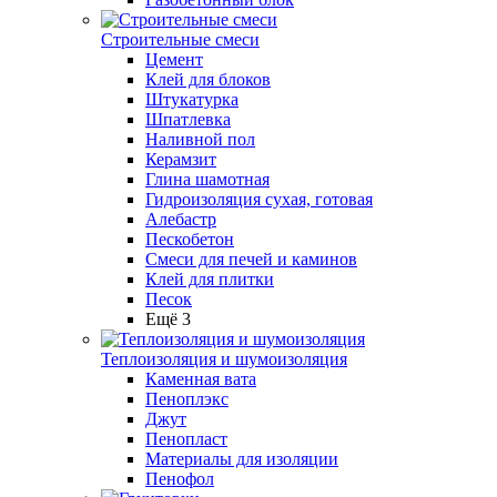
Строительные смеси
Цемент
Клей для блоков
Штукатурка
Шпатлевка
Наливной пол
Керамзит
Глина шамотная
Гидроизоляция сухая, готовая
Алебастр
Пескобетон
Смеси для печей и каминов
Клей для плитки
Песок
Ещё 3
Теплоизоляция и шумоизоляция
Каменная вата
Пеноплэкс
Джут
Пенопласт
Материалы для изоляции
Пенофол