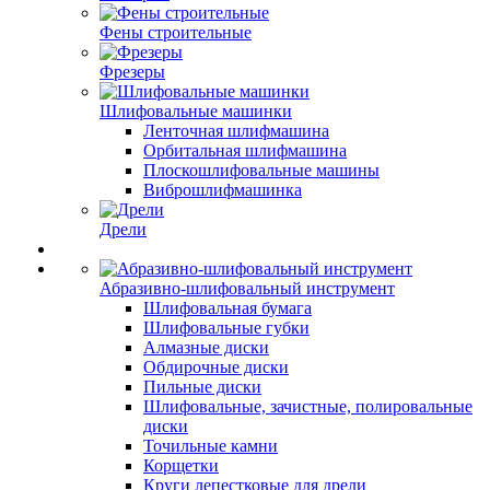
Фены строительные
Фрезеры
Шлифовальные машинки
Ленточная шлифмашина
Орбитальная шлифмашина
Плоскошлифовальные машины
Виброшлифмашинка
Дрели
Абразивно-шлифовальный инструмент
Шлифовальная бумага
Шлифовальные губки
Алмазные диски
Обдирочные диски
Пильные диски
Шлифовальные, зачистные, полировальные
диски
Точильные камни
Корщетки
Круги лепестковые для дрели