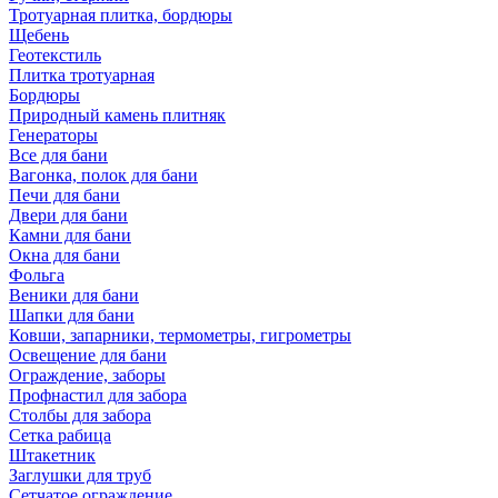
Тротуарная плитка, бордюры
Щебень
Геотекстиль
Плитка тротуарная
Бордюры
Природный камень плитняк
Генераторы
Все для бани
Вагонка, полок для бани
Печи для бани
Двери для бани
Камни для бани
Окна для бани
Фольга
Веники для бани
Шапки для бани
Ковши, запарники, термометры, гигрометры
Освещение для бани
Ограждение, заборы
Профнастил для забора
Столбы для забора
Сетка рабица
Штакетник
Заглушки для труб
Сетчатое ограждение