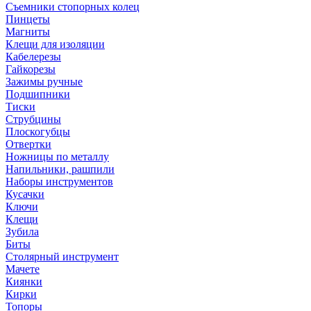
Съемники стопорных колец
Пинцеты
Магниты
Клещи для изоляции
Кабелерезы
Гайкорезы
Зажимы ручные
Подшипники
Тиски
Струбцины
Плоскогубцы
Отвертки
Ножницы по металлу
Напильники, рашпили
Наборы инструментов
Кусачки
Ключи
Клещи
Зубила
Биты
Столярный инструмент
Мачете
Киянки
Кирки
Топоры