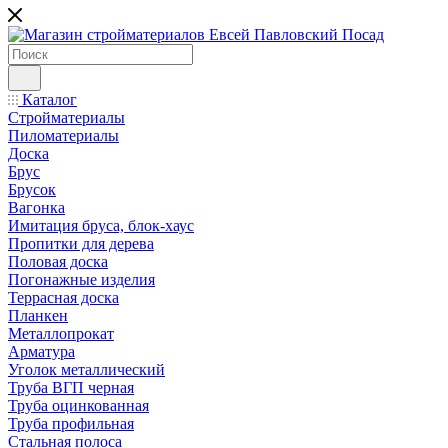
Каталог
Стройматериалы
Пиломатериалы
Доска
Брус
Брусок
Вагонка
Имитация бруса, блок-хаус
Пропитки для дерева
Половая доска
Погонажные изделия
Террасная доска
Планкен
Металлопрокат
Арматура
Уголок металлический
Труба ВГП черная
Труба оцинкованная
Труба профильная
Стальная полоса