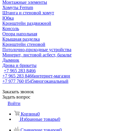
Монтажные элементы
Хомуты Ferrum
Штанга и стеновой хомут
Юбка
Кронштейн раздвижной
Консоль
Опора напольная
Крышная разделка
Кронштейн стеновой
Потолочно-проходные устройства
Минерит, листовой асбест, базальт
Дымник
Дрова и брикеты
+7 965 283 8466
+7 965 283 8466
интернет-магазин
+7 977 760 0545
многоканальный
Заказать звонок
Задать вопрос
Войти
Корзина
0
Избранные товары
0
Сравнение товаров
0