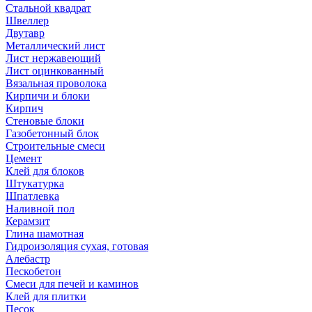
Стальной квадрат
Швеллер
Двутавр
Металлический лист
Лист нержавеющий
Лист оцинкованный
Вязальная проволока
Кирпичи и блоки
Кирпич
Стеновые блоки
Газобетонный блок
Строительные смеси
Цемент
Клей для блоков
Штукатурка
Шпатлевка
Наливной пол
Керамзит
Глина шамотная
Гидроизоляция сухая, готовая
Алебастр
Пескобетон
Смеси для печей и каминов
Клей для плитки
Песок