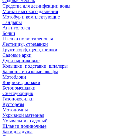
Садовая мебель
Средства для дезинфекции воды
Мойки высокого давления
Мотобур и комплектующие
Тандыры
Антигололед
Бочки
Пленка полиэтиленовая
Лестницы, стремянки
Грунт, торф, щепа, шишки
Садовые арки
Дуги парниковые
Колышки, подставки, шпалеры
Баллоны и газовые шкафы
Мотоблоки
Коврики-дорожки
Бетономешалки
Снегоуборщик
Газонокосилки
Кусторезы
Мотопомпы
Укрывной материал
Умывальник садовый
Шланги поливочные
Баки для душа