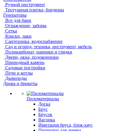
Ручной инструмент
Тротуарная плитка, бордюры
Генераторы
Все для бани
Ограждение, заборы
Сетка
Краски, лаки
Сантехника, водоснабжение
Сад и огород, техника, инструмент, мебель
Поликарбонат, парники и грядки
Двери, окна, подоконники
Природный камень
Садовые постройки
Печи и котлы
Дымоходы
Дрова и брикеты
Пиломатериалы
Доска
Брус
Брусок
Вагонка
Имитация бруса, блок-хаус
Пропитки для дерева