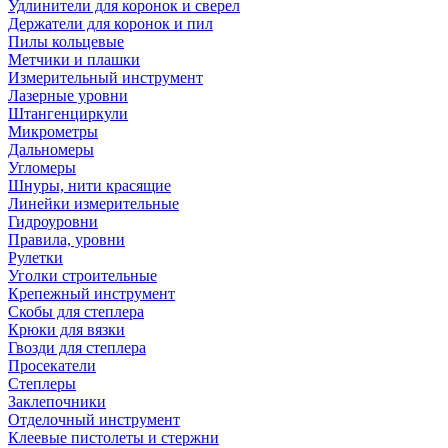
Удлинители для коронок и сверел
Держатели для коронок и пил
Пилы кольцевые
Метчики и плашки
Измерительный инструмент
Лазерные уровни
Штангенциркули
Микрометры
Дальномеры
Угломеры
Шнуры, нити красящие
Линейки измерительные
Гидроуровни
Правила, уровни
Рулетки
Уголки строительные
Крепежный инструмент
Скобы для степлера
Крюки для вязки
Гвозди для степлера
Просекатели
Степлеры
Заклепочники
Отделочный инструмент
Клеевые пистолеты и стержни