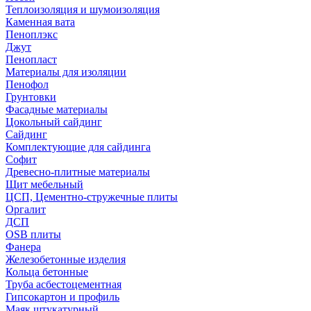
Теплоизоляция и шумоизоляция
Каменная вата
Пеноплэкс
Джут
Пенопласт
Материалы для изоляции
Пенофол
Грунтовки
Фасадные материалы
Цокольный сайдинг
Сайдинг
Комплектующие для сайдинга
Софит
Древесно-плитные материалы
Щит мебельный
ЦСП, Цементно-стружечные плиты
Оргалит
ДСП
OSB плиты
Фанера
Железобетонные изделия
Кольца бетонные
Труба асбестоцементная
Гипсокартон и профиль
Маяк штукатурный