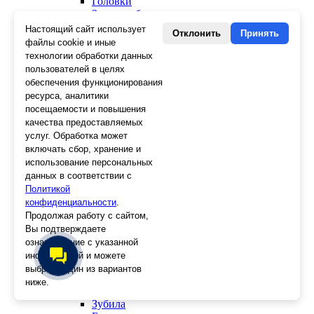
Головки
Зенкера, бородки, кернеры
Керны
Настоящий сайт использует
Отклонить
Принять
Патроны, переходники
файлы cookie и иные
Ножницы электрика
технологии обработки данных
Стопорные кольца
пользователей в целях
Съемники стопорных колец
обеспечения функционирования
Пинцеты
ресурса, аналитики
Магниты
посещаемости и повышения
Клещи для изоляции
качества предоставляемых
Кабелерезы
услуг. Обработка может
Гайкорезы
включать сбор, хранение и
Зажимы ручные
использование персональных
Подшипники
данных в соответствии с
Тиски
Политикой
Струбцины
конфиденциальности
Плоскогубцы
.
Отвертки
Продолжая работу с сайтом,
Ножницы по металлу
Вы подтверждаете
Напильники, рашпили
ознакомление с указанной
Наборы инструментов
информацией и можете
Кусачки
выбрать один из вариантов
Ключи
ниже.
Клещи
Зубила