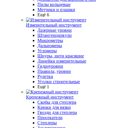
Пилы кольцевые
Метчики и плашки
Ещё 6
Измерительный инструмент
Лазерные уровни
Штангенциркули
Микрометры
Дальномеры
Угломеры
Шнуры, нити красящие
Линейки измерительные
Гидроуровни
Правила, уровни
Рулетки
Уголки строительные
Ещё 1
Крепежный инструмент
Скобы для степлера
Крюки для вязки
Гвозди для степлера
Просекатели
Степлеры
Заклепочники