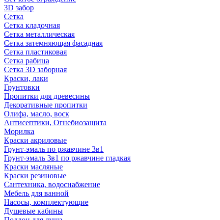
3D забор
Сетка
Сетка кладочная
Сетка металлическая
Сетка затемняющая фасадная
Сетка пластиковая
Сетка рабица
Сетка 3D заборная
Краски, лаки
Грунтовки
Пропитки для древесины
Декоративные пропитки
Олифа, масло, воск
Антисептики, Огнебиозащита
Морилка
Краски акриловые
Грунт-эмаль по ржавчине 3в1
Грунт-эмаль 3в1 по ржавчине гладкая
Краски масляные
Краски резиновые
Сантехника, водоснабжение
Мебель для ванной
Насосы, комплектующие
Душевые кабины
Поддон для душа