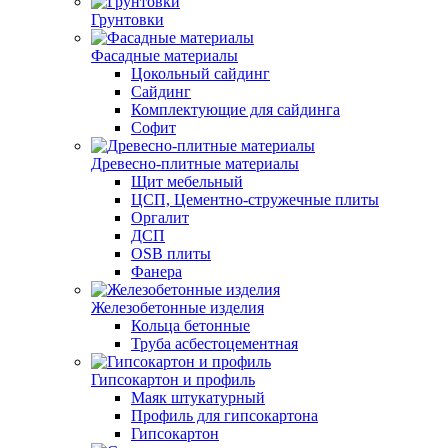
Грунтовки
Фасадные материалы
Цокольный сайдинг
Сайдинг
Комплектующие для сайдинга
Софит
Древесно-плитные материалы
Щит мебельный
ЦСП, Цементно-стружечные плиты
Оргалит
ДСП
OSB плиты
Фанера
Железобетонные изделия
Кольца бетонные
Труба асбестоцементная
Гипсокартон и профиль
Маяк штукатурный
Профиль для гипсокартона
Гипсокартон