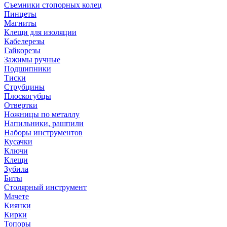
Съемники стопорных колец
Пинцеты
Магниты
Клещи для изоляции
Кабелерезы
Гайкорезы
Зажимы ручные
Подшипники
Тиски
Струбцины
Плоскогубцы
Отвертки
Ножницы по металлу
Напильники, рашпили
Наборы инструментов
Кусачки
Ключи
Клещи
Зубила
Биты
Столярный инструмент
Мачете
Киянки
Кирки
Топоры