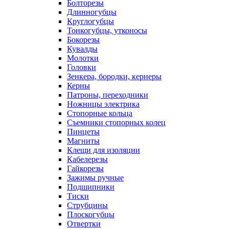
Болторезы
Длинногубцы
Круглогубцы
Тонкогубцы, утконосы
Бокорезы
Кувалды
Молотки
Головки
Зенкера, бородки, кернеры
Керны
Патроны, переходники
Ножницы электрика
Стопорные кольца
Съемники стопорных колец
Пинцеты
Магниты
Клещи для изоляции
Кабелерезы
Гайкорезы
Зажимы ручные
Подшипники
Тиски
Струбцины
Плоскогубцы
Отвертки