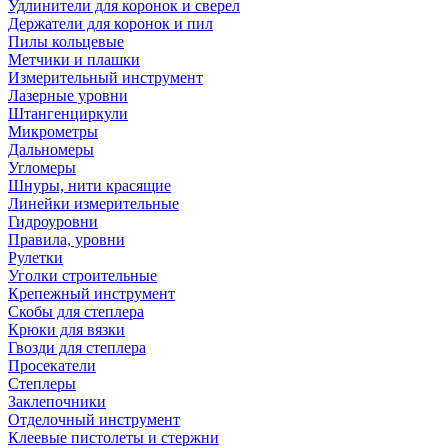
Удлинители для коронок и сверел
Держатели для коронок и пил
Пилы кольцевые
Метчики и плашки
Измерительный инструмент
Лазерные уровни
Штангенциркули
Микрометры
Дальномеры
Угломеры
Шнуры, нити красящие
Линейки измерительные
Гидроуровни
Правила, уровни
Рулетки
Уголки строительные
Крепежный инструмент
Скобы для степлера
Крюки для вязки
Гвозди для степлера
Просекатели
Степлеры
Заклепочники
Отделочный инструмент
Клеевые пистолеты и стержни