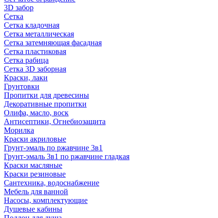
3D забор
Сетка
Сетка кладочная
Сетка металлическая
Сетка затемняющая фасадная
Сетка пластиковая
Сетка рабица
Сетка 3D заборная
Краски, лаки
Грунтовки
Пропитки для древесины
Декоративные пропитки
Олифа, масло, воск
Антисептики, Огнебиозащита
Морилка
Краски акриловые
Грунт-эмаль по ржавчине 3в1
Грунт-эмаль 3в1 по ржавчине гладкая
Краски масляные
Краски резиновые
Сантехника, водоснабжение
Мебель для ванной
Насосы, комплектующие
Душевые кабины
Поддон для душа