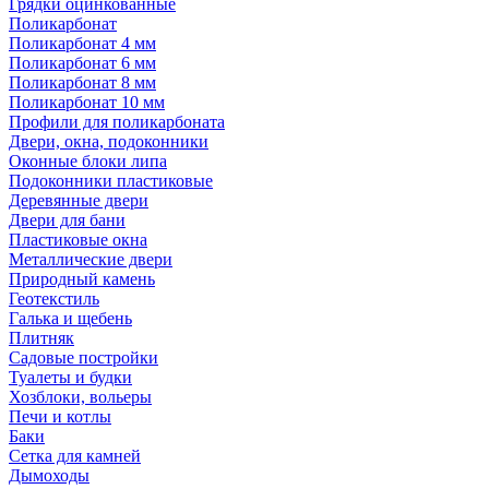
Грядки оцинкованные
Поликарбонат
Поликарбонат 4 мм
Поликарбонат 6 мм
Поликарбонат 8 мм
Поликарбонат 10 мм
Профили для поликарбоната
Двери, окна, подоконники
Оконные блоки липа
Подоконники пластиковые
Деревянные двери
Двери для бани
Пластиковые окна
Металлические двери
Природный камень
Геотекстиль
Галька и щебень
Плитняк
Садовые постройки
Туалеты и будки
Хозблоки, вольеры
Печи и котлы
Баки
Сетка для камней
Дымоходы