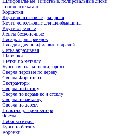
Шлифовальные, зачистные, полировальные диски
Точильные камни
Корщетки
Круги лепестковые для дрели
Круги лепестковые для шлифмашины
Круги отрезные
Ленты бесконечные
Насадки для граверов
Насадки для шлифмашин и дрелей
Сетка абразивная
Шарошки
Щетки по металлу
Буры, сверла, коронки, фрезы
Сверла перовые по дереву
Сверла Форстнера
Экстракторы
Сверла по бетону
Сверла по керамике и стеклу
Сверла по металлу
Сверла по дереву
Полотна для реноватора
Фрезы
Наборы сверел
Буры по бетону
Коронки