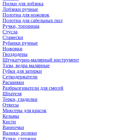
Пилки для лобзика
Лобзики ручные
Полотна для ножовок
Полотна для сабельных пил
Ручки, топорища
Стусла
Стамески
Рубанки ручные
Ножовки
Гвоздодеры
Штукатурно-малярный инструмент
Тазы, ведра малярные
Губки для затирки
Сеткодержатели
Расшивки
Разбрызгиватели для смесей
Шпателя
Терки, гладилки
Отвесы
Миксеры для красок
Кельмы
Кисти
Ванночки
Валики, ролики
Ручки, стержни