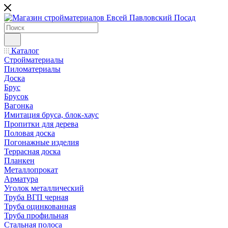
Каталог
Стройматериалы
Пиломатериалы
Доска
Брус
Брусок
Вагонка
Имитация бруса, блок-хаус
Пропитки для дерева
Половая доска
Погонажные изделия
Террасная доска
Планкен
Металлопрокат
Арматура
Уголок металлический
Труба ВГП черная
Труба оцинкованная
Труба профильная
Стальная полоса