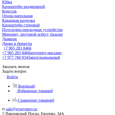
Юбка
Кронштейн раздвижной
Консоль
Опора напольная
Крышная разделка
Кронштейн стеновой
Потолочно-проходные устройства
Минерит, листовой асбест, базальт
Дымник
Дрова и брикеты
+7 965 283 8466
+7 965 283 8466
интернет-магазин
+7 977 760 0545
многоканальный
Заказать звонок
Задать вопрос
Войти
Корзина
0
Избранные товары
0
Сравнение товаров
0
sale@evseystroy.ru
Павловский Посад, Евсеево, 34А