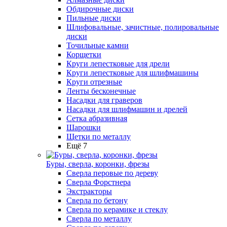
Обдирочные диски
Пильные диски
Шлифовальные, зачистные, полировальные
диски
Точильные камни
Корщетки
Круги лепестковые для дрели
Круги лепестковые для шлифмашины
Круги отрезные
Ленты бесконечные
Насадки для граверов
Насадки для шлифмашин и дрелей
Сетка абразивная
Шарошки
Щетки по металлу
Ещё 7
Буры, сверла, коронки, фрезы
Сверла перовые по дереву
Сверла Форстнера
Экстракторы
Сверла по бетону
Сверла по керамике и стеклу
Сверла по металлу