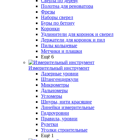
Сверла по дереву
Полотна для реноватора
Фрезы
Наборы сверел
Буры по бетону
Коронки
Удлинители для коронок и сверел
Держатели для коронок и пил
Пилы кольцевые
Метчики и плашки
Ещё 6
Измерительный инструмент
Лазерные уровни
Штангенциркули
Микрометры
Дальномеры
Угломеры
Шнуры, нити красящие
Линейки измерительные
Гидроуровни
Правила, уровни
Рулетки
Уголки строительные
Ещё 1