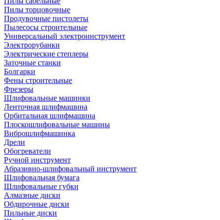
Пилы сабельные
Пилы торцовочные
Продувочные пистолеты
Пылесосы строительные
Универсальный электроинструмент
Электрорубанки
Электрические степлеры
Заточные станки
Болгарки
Фены строительные
Фрезеры
Шлифовальные машинки
Ленточная шлифмашина
Орбитальная шлифмашина
Плоскошлифовальные машины
Виброшлифмашинка
Дрели
Обогреватели
Ручной инструмент
Абразивно-шлифовальный инструмент
Шлифовальная бумага
Шлифовальные губки
Алмазные диски
Обдирочные диски
Пильные диски