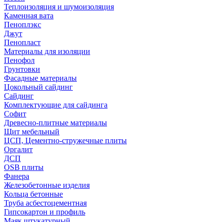
Теплоизоляция и шумоизоляция
Каменная вата
Пеноплэкс
Джут
Пенопласт
Материалы для изоляции
Пенофол
Грунтовки
Фасадные материалы
Цокольный сайдинг
Сайдинг
Комплектующие для сайдинга
Софит
Древесно-плитные материалы
Щит мебельный
ЦСП, Цементно-стружечные плиты
Оргалит
ДСП
OSB плиты
Фанера
Железобетонные изделия
Кольца бетонные
Труба асбестоцементная
Гипсокартон и профиль
Маяк штукатурный