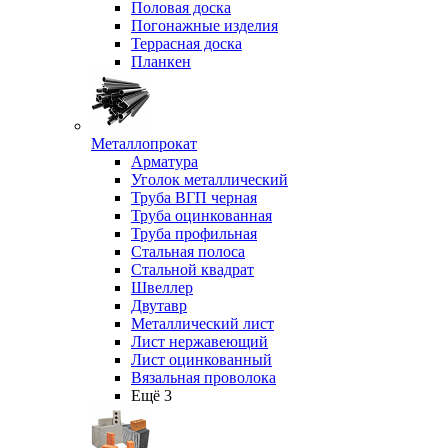
Половая доска
Погонажные изделия
Террасная доска
Планкен
Металлопрокат
Арматура
Уголок металлический
Труба ВГП черная
Труба оцинкованная
Труба профильная
Стальная полоса
Стальной квадрат
Швеллер
Двутавр
Металлический лист
Лист нержавеющий
Лист оцинкованный
Вязальная проволока
Ещё 3