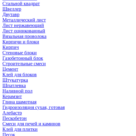
Стальной квадрат
Швеллер
Двутавр
Металлический лист
Лист нержавеющий
Лист оцинкованный
Вязальная проволока
Кирпичи и блоки
Кирпич
Стеновые блоки
Газобетонный блок
Строительные смеси
Цемент
Клей для блоков
Штукатурка
Шпатлевка
Наливной пол
Керамзит
Глина шамотная
Гидроизоляция сухая, готовая
Алебастр
Пескобетон
Смеси для печей и каминов
Клей для плитки
Песок