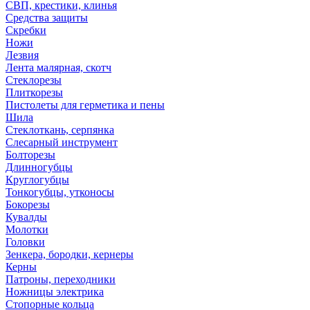
СВП, крестики, клинья
Средства защиты
Скребки
Ножи
Лезвия
Лента малярная, скотч
Стеклорезы
Плиткорезы
Пистолеты для герметика и пены
Шила
Стеклоткань, серпянка
Слесарный инструмент
Болторезы
Длинногубцы
Круглогубцы
Тонкогубцы, утконосы
Бокорезы
Кувалды
Молотки
Головки
Зенкера, бородки, кернеры
Керны
Патроны, переходники
Ножницы электрика
Стопорные кольца