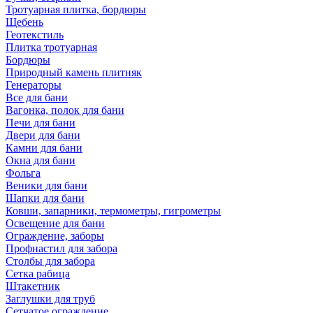
Тротуарная плитка, бордюры
Щебень
Геотекстиль
Плитка тротуарная
Бордюры
Природный камень плитняк
Генераторы
Все для бани
Вагонка, полок для бани
Печи для бани
Двери для бани
Камни для бани
Окна для бани
Фольга
Веники для бани
Шапки для бани
Ковши, запарники, термометры, гигрометры
Освещение для бани
Ограждение, заборы
Профнастил для забора
Столбы для забора
Сетка рабица
Штакетник
Заглушки для труб
Сетчатое ограждение