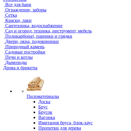
Все для бани
Ограждение, заборы
Сетка
Краски, лаки
Сантехника, водоснабжение
Сад и огород, техника, инструмент, мебель
Поликарбонат, парники и грядки
Двери, окна, подоконники
Природный камень
Садовые постройки
Печи и котлы
Дымоходы
Дрова и брикеты
Пиломатериалы
Доска
Брус
Брусок
Вагонка
Имитация бруса, блок-хаус
Пропитки для дерева