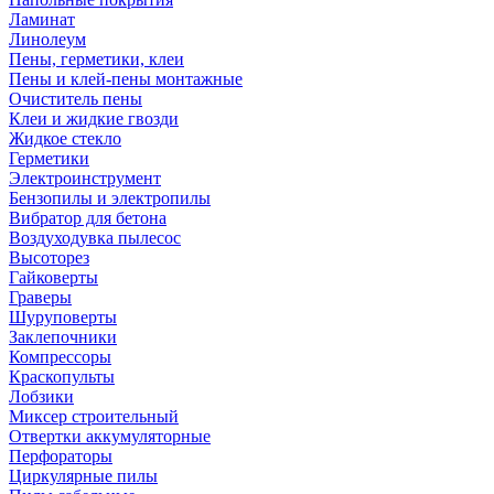
Ламинат
Линолеум
Пены, герметики, клеи
Пены и клей-пены монтажные
Очиститель пены
Клеи и жидкие гвозди
Жидкое стекло
Герметики
Электроинструмент
Бензопилы и электропилы
Вибратор для бетона
Воздуходувка пылесос
Высоторез
Гайковерты
Граверы
Шуруповерты
Заклепочники
Компрессоры
Краскопульты
Лобзики
Миксер строительный
Отвертки аккумуляторные
Перфораторы
Циркулярные пилы