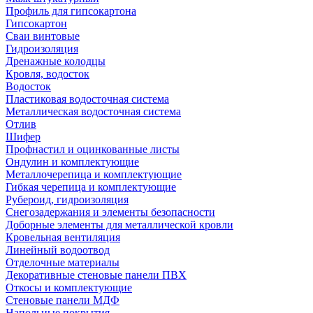
Профиль для гипсокартона
Гипсокартон
Сваи винтовые
Гидроизоляция
Дренажные колодцы
Кровля, водосток
Водосток
Пластиковая водосточная система
Металлическая водосточная система
Отлив
Шифер
Профнастил и оцинкованные листы
Ондулин и комплектующие
Металлочерепица и комплектующие
Гибкая черепица и комплектующие
Рубероид, гидроизоляция
Снегозадержания и элементы безопасности
Доборные элементы для металлической кровли
Кровельная вентиляция
Линейный водоотвод
Отделочные материалы
Декоративные стеновые панели ПВХ
Откосы и комплектующие
Стеновые панели МДФ
Напольные покрытия