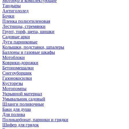
Мотобур и комплектующие
Тандыры
Антигололед
Бочки
Пленка полиэтиленовая
Лестницы, стремянки
Грунт, торф, щепа, шишки
Садовые арки
Дуги парниковые
Колышки, подставки, шпалеры
Баллоны и газовые шкафы
Мотоблоки
Коврики-дорожки
Бетономешалки
Снегоуборщик
Газонокосилки
Кусторезы
Мотопомпы
Укрывной материал
Умывальник садовый
Шланги поливочные
Баки для душа
Для полива
Поликарбонат, парники и грядки
Шифер для грядок