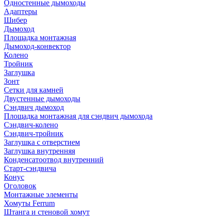
Одностенные дымоходы
Адаптеры
Шибер
Дымоход
Площадка монтажная
Дымоход-конвектор
Колено
Тройник
Заглушка
Зонт
Сетки для камней
Двустенные дымоходы
Сэндвич дымоход
Площадка монтажная для сэндвич дымохода
Сэндвич-колено
Сэндвич-тройник
Заглушка с отверстием
Заглушка внутренняя
Конденсатоотвод внутренний
Старт-сэндвича
Конус
Оголовок
Монтажные элементы
Хомуты Ferrum
Штанга и стеновой хомут