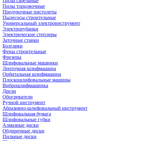
Пилы сабельные
Пилы торцовочные
Продувочные пистолеты
Пылесосы строительные
Универсальный электроинструмент
Электрорубанки
Электрические степлеры
Заточные станки
Болгарки
Фены строительные
Фрезеры
Шлифовальные машинки
Ленточная шлифмашина
Орбитальная шлифмашина
Плоскошлифовальные машины
Виброшлифмашинка
Дрели
Обогреватели
Ручной инструмент
Абразивно-шлифовальный инструмент
Шлифовальная бумага
Шлифовальные губки
Алмазные диски
Обдирочные диски
Пильные диски