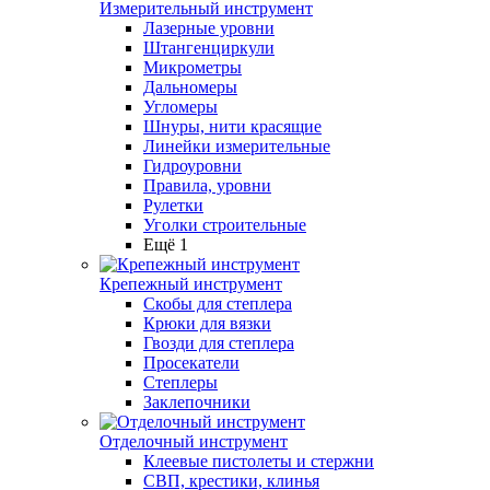
Измерительный инструмент
Лазерные уровни
Штангенциркули
Микрометры
Дальномеры
Угломеры
Шнуры, нити красящие
Линейки измерительные
Гидроуровни
Правила, уровни
Рулетки
Уголки строительные
Ещё 1
Крепежный инструмент
Скобы для степлера
Крюки для вязки
Гвозди для степлера
Просекатели
Степлеры
Заклепочники
Отделочный инструмент
Клеевые пистолеты и стержни
СВП, крестики, клинья