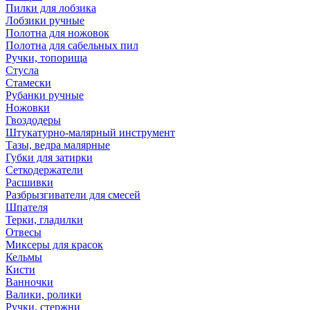
Пилки для лобзика
Лобзики ручные
Полотна для ножовок
Полотна для сабельных пил
Ручки, топорища
Стусла
Стамески
Рубанки ручные
Ножовки
Гвоздодеры
Штукатурно-малярный инструмент
Тазы, ведра малярные
Губки для затирки
Сеткодержатели
Расшивки
Разбрызгиватели для смесей
Шпателя
Терки, гладилки
Отвесы
Миксеры для красок
Кельмы
Кисти
Ванночки
Валики, ролики
Ручки, стержни