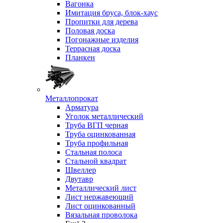
Вагонка
Имитация бруса, блок-хаус
Пропитки для дерева
Половая доска
Погонажные изделия
Террасная доска
Планкен
Металлопрокат
Арматура
Уголок металлический
Труба ВГП черная
Труба оцинкованная
Труба профильная
Стальная полоса
Стальной квадрат
Швеллер
Двутавр
Металлический лист
Лист нержавеющий
Лист оцинкованный
Вязальная проволока