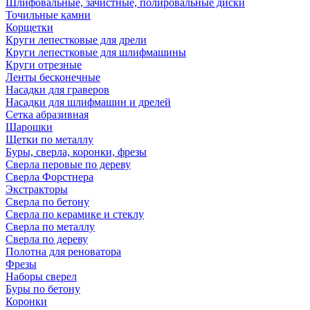
Шлифовальные, зачистные, полировальные диски
Точильные камни
Корщетки
Круги лепестковые для дрели
Круги лепестковые для шлифмашины
Круги отрезные
Ленты бесконечные
Насадки для граверов
Насадки для шлифмашин и дрелей
Сетка абразивная
Шарошки
Щетки по металлу
Буры, сверла, коронки, фрезы
Сверла перовые по дереву
Сверла Форстнера
Экстракторы
Сверла по бетону
Сверла по керамике и стеклу
Сверла по металлу
Сверла по дереву
Полотна для реноватора
Фрезы
Наборы сверел
Буры по бетону
Коронки