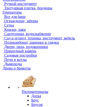
Ручной инструмент
Тротуарная плитка, бордюры
Генераторы
Все для бани
Ограждение, заборы
Сетка
Краски, лаки
Сантехника, водоснабжение
Сад и огород, техника, инструмент, мебель
Поликарбонат, парники и грядки
Двери, окна, подоконники
Природный камень
Садовые постройки
Печи и котлы
Дымоходы
Дрова и брикеты
Пиломатериалы
Доска
Брус
Брусок