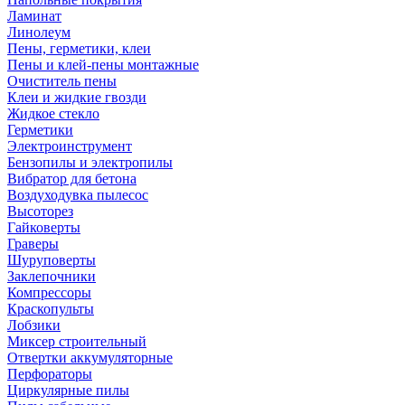
Ламинат
Линолеум
Пены, герметики, клеи
Пены и клей-пены монтажные
Очиститель пены
Клеи и жидкие гвозди
Жидкое стекло
Герметики
Электроинструмент
Бензопилы и электропилы
Вибратор для бетона
Воздуходувка пылесос
Высоторез
Гайковерты
Граверы
Шуруповерты
Заклепочники
Компрессоры
Краскопульты
Лобзики
Миксер строительный
Отвертки аккумуляторные
Перфораторы
Циркулярные пилы