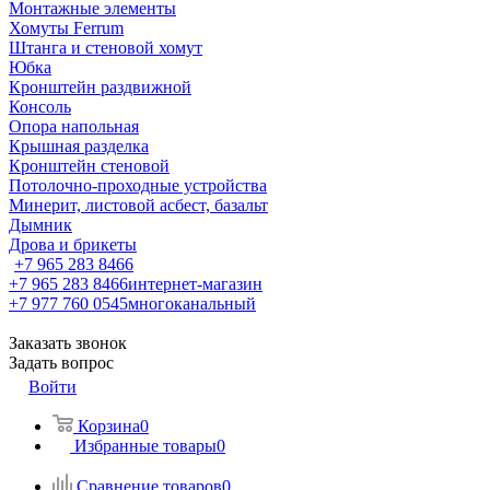
Монтажные элементы
Хомуты Ferrum
Штанга и стеновой хомут
Юбка
Кронштейн раздвижной
Консоль
Опора напольная
Крышная разделка
Кронштейн стеновой
Потолочно-проходные устройства
Минерит, листовой асбест, базальт
Дымник
Дрова и брикеты
+7 965 283 8466
+7 965 283 8466
интернет-магазин
+7 977 760 0545
многоканальный
Заказать звонок
Задать вопрос
Войти
Корзина
0
Избранные товары
0
Сравнение товаров
0