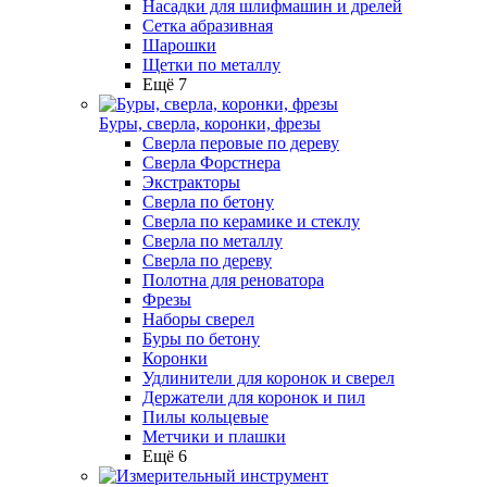
Насадки для шлифмашин и дрелей
Сетка абразивная
Шарошки
Щетки по металлу
Ещё 7
Буры, сверла, коронки, фрезы
Сверла перовые по дереву
Сверла Форстнера
Экстракторы
Сверла по бетону
Сверла по керамике и стеклу
Сверла по металлу
Сверла по дереву
Полотна для реноватора
Фрезы
Наборы сверел
Буры по бетону
Коронки
Удлинители для коронок и сверел
Держатели для коронок и пил
Пилы кольцевые
Метчики и плашки
Ещё 6