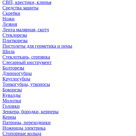
СВП, крестики, клинья
Средства защиты
Скребки
Ножи
Лезвия
Лента малярная, скотч
Стеклорезы
Плиткорезы
Пистолеты для герметика и пены
Шила
Стеклоткань, серпянка
Слесарный инструмент
Болторезы
Длинногубцы
Круглогубцы
Тонкогубцы, утконосы
Бокорезы
Кувалды
Молотки
Головки
Зенкера, бородки, кернеры
Керны
Патроны, переходники
Ножницы электрика
Стопорные кольца