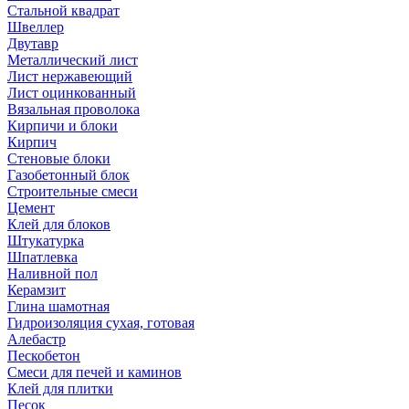
Стальной квадрат
Швеллер
Двутавр
Металлический лист
Лист нержавеющий
Лист оцинкованный
Вязальная проволока
Кирпичи и блоки
Кирпич
Стеновые блоки
Газобетонный блок
Строительные смеси
Цемент
Клей для блоков
Штукатурка
Шпатлевка
Наливной пол
Керамзит
Глина шамотная
Гидроизоляция сухая, готовая
Алебастр
Пескобетон
Смеси для печей и каминов
Клей для плитки
Песок