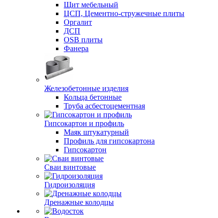
Щит мебельный
ЦСП, Цементно-стружечные плиты
Оргалит
ДСП
OSB плиты
Фанера
Железобетонные изделия
Кольца бетонные
Труба асбестоцементная
Гипсокартон и профиль
Маяк штукатурный
Профиль для гипсокартона
Гипсокартон
Сваи винтовые
Гидроизоляция
Дренажные колодцы