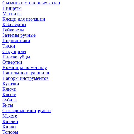
Съемники стопорных колец
Пинцеты
Магниты
Клещи для изоляции
Кабелерезы
Гайкорезы
Зажимы ручные
Подшипники
Тиски
Струбцины
Плоскогубцы
Отвертки
Ножницы по металлу
Напильники, рашпили
Наборы инструментов
Кусачки
Ключи
Клещи
Зубила
Биты
Столярный инструмент
Мачете
Киянки
Кирки
Топоры