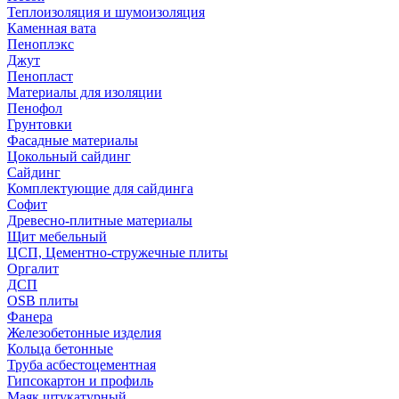
Теплоизоляция и шумоизоляция
Каменная вата
Пеноплэкс
Джут
Пенопласт
Материалы для изоляции
Пенофол
Грунтовки
Фасадные материалы
Цокольный сайдинг
Сайдинг
Комплектующие для сайдинга
Софит
Древесно-плитные материалы
Щит мебельный
ЦСП, Цементно-стружечные плиты
Оргалит
ДСП
OSB плиты
Фанера
Железобетонные изделия
Кольца бетонные
Труба асбестоцементная
Гипсокартон и профиль
Маяк штукатурный