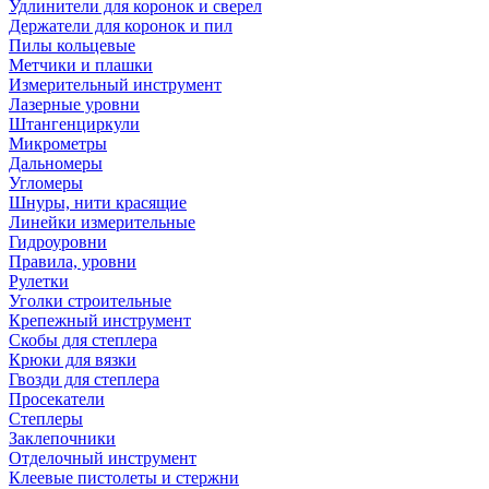
Удлинители для коронок и сверел
Держатели для коронок и пил
Пилы кольцевые
Метчики и плашки
Измерительный инструмент
Лазерные уровни
Штангенциркули
Микрометры
Дальномеры
Угломеры
Шнуры, нити красящие
Линейки измерительные
Гидроуровни
Правила, уровни
Рулетки
Уголки строительные
Крепежный инструмент
Скобы для степлера
Крюки для вязки
Гвозди для степлера
Просекатели
Степлеры
Заклепочники
Отделочный инструмент
Клеевые пистолеты и стержни