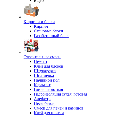
Ещё 3
Кирпичи и блоки
Кирпич
Стеновые блоки
Газобетонный блок
Строительные смеси
Цемент
Клей для блоков
Штукатурка
Шпатлевка
Наливной пол
Керамзит
Глина шамотная
Гидроизоляция сухая, готовая
Алебастр
Пескобетон
Смеси для печей и каминов
Клей для плитки