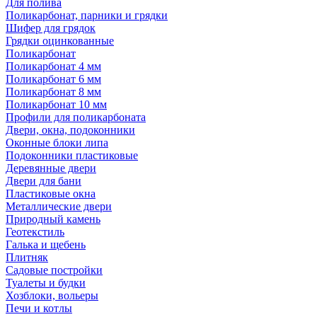
Для полива
Поликарбонат, парники и грядки
Шифер для грядок
Грядки оцинкованные
Поликарбонат
Поликарбонат 4 мм
Поликарбонат 6 мм
Поликарбонат 8 мм
Поликарбонат 10 мм
Профили для поликарбоната
Двери, окна, подоконники
Оконные блоки липа
Подоконники пластиковые
Деревянные двери
Двери для бани
Пластиковые окна
Металлические двери
Природный камень
Геотекстиль
Галька и щебень
Плитняк
Садовые постройки
Туалеты и будки
Хозблоки, вольеры
Печи и котлы