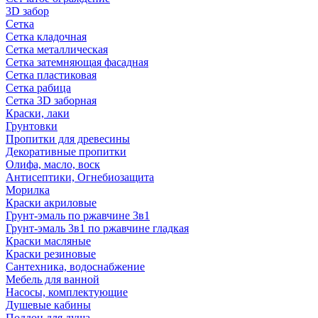
3D забор
Сетка
Сетка кладочная
Сетка металлическая
Сетка затемняющая фасадная
Сетка пластиковая
Сетка рабица
Сетка 3D заборная
Краски, лаки
Грунтовки
Пропитки для древесины
Декоративные пропитки
Олифа, масло, воск
Антисептики, Огнебиозащита
Морилка
Краски акриловые
Грунт-эмаль по ржавчине 3в1
Грунт-эмаль 3в1 по ржавчине гладкая
Краски масляные
Краски резиновые
Сантехника, водоснабжение
Мебель для ванной
Насосы, комплектующие
Душевые кабины
Поддон для душа