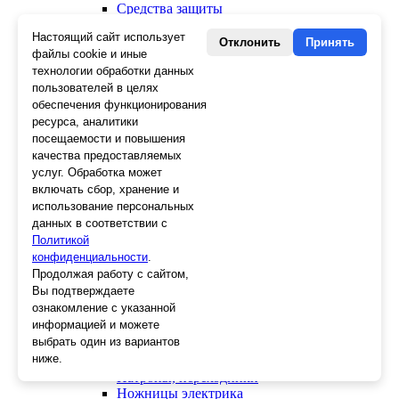
Средства защиты
Скребки
Настоящий сайт использует
Ножи
Отклонить
Принять
файлы cookie и иные
Лезвия
технологии обработки данных
Лента малярная, скотч
пользователей в целях
Стеклорезы
Плиткорезы
обеспечения функционирования
Пистолеты для герметика и пены
ресурса, аналитики
Шила
посещаемости и повышения
Стеклоткань, серпянка
качества предоставляемых
Ещё 2
услуг. Обработка может
включать сбор, хранение и
Слесарный инструмент
использование персональных
Болторезы
данных в соответствии с
Длинногубцы
Политикой
Круглогубцы
конфиденциальности
.
Тонкогубцы, утконосы
Продолжая работу с сайтом,
Бокорезы
Вы подтверждаете
Кувалды
ознакомление с указанной
Молотки
информацией и можете
Головки
выбрать один из вариантов
Зенкера, бородки, кернеры
ниже.
Керны
Патроны, переходники
Ножницы электрика