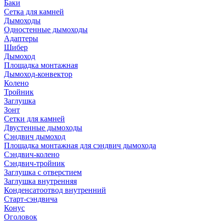
Баки
Сетка для камней
Дымоходы
Одностенные дымоходы
Адаптеры
Шибер
Дымоход
Площадка монтажная
Дымоход-конвектор
Колено
Тройник
Заглушка
Зонт
Сетки для камней
Двустенные дымоходы
Сэндвич дымоход
Площадка монтажная для сэндвич дымохода
Сэндвич-колено
Сэндвич-тройник
Заглушка с отверстием
Заглушка внутренняя
Конденсатоотвод внутренний
Старт-сэндвича
Конус
Оголовок