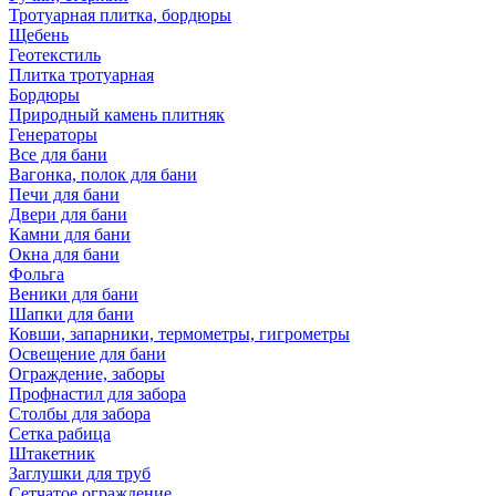
Тротуарная плитка, бордюры
Щебень
Геотекстиль
Плитка тротуарная
Бордюры
Природный камень плитняк
Генераторы
Все для бани
Вагонка, полок для бани
Печи для бани
Двери для бани
Камни для бани
Окна для бани
Фольга
Веники для бани
Шапки для бани
Ковши, запарники, термометры, гигрометры
Освещение для бани
Ограждение, заборы
Профнастил для забора
Столбы для забора
Сетка рабица
Штакетник
Заглушки для труб
Сетчатое ограждение