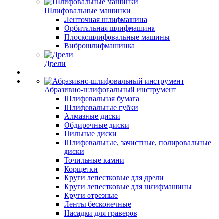
Шлифовальные машинки
Ленточная шлифмашина
Орбитальная шлифмашина
Плоскошлифовальные машины
Виброшлифмашинка
Дрели
Абразивно-шлифовальный инструмент
Шлифовальная бумага
Шлифовальные губки
Алмазные диски
Обдирочные диски
Пильные диски
Шлифовальные, зачистные, полировальные
диски
Точильные камни
Корщетки
Круги лепестковые для дрели
Круги лепестковые для шлифмашины
Круги отрезные
Ленты бесконечные
Насадки для граверов