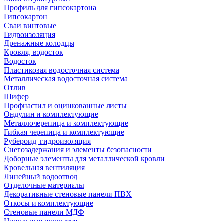
Профиль для гипсокартона
Гипсокартон
Сваи винтовые
Гидроизоляция
Дренажные колодцы
Кровля, водосток
Водосток
Пластиковая водосточная система
Металлическая водосточная система
Отлив
Шифер
Профнастил и оцинкованные листы
Ондулин и комплектующие
Металлочерепица и комплектующие
Гибкая черепица и комплектующие
Рубероид, гидроизоляция
Снегозадержания и элементы безопасности
Доборные элементы для металлической кровли
Кровельная вентиляция
Линейный водоотвод
Отделочные материалы
Декоративные стеновые панели ПВХ
Откосы и комплектующие
Стеновые панели МДФ
Напольные покрытия