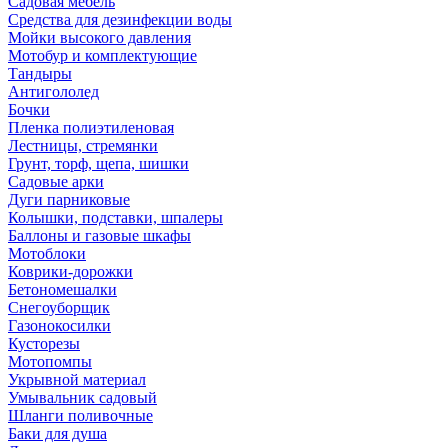
Садовая мебель
Средства для дезинфекции воды
Мойки высокого давления
Мотобур и комплектующие
Тандыры
Антигололед
Бочки
Пленка полиэтиленовая
Лестницы, стремянки
Грунт, торф, щепа, шишки
Садовые арки
Дуги парниковые
Колышки, подставки, шпалеры
Баллоны и газовые шкафы
Мотоблоки
Коврики-дорожки
Бетономешалки
Снегоуборщик
Газонокосилки
Кусторезы
Мотопомпы
Укрывной материал
Умывальник садовый
Шланги поливочные
Баки для душа