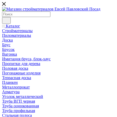
Каталог
Стройматериалы
Пиломатериалы
Доска
Брус
Брусок
Вагонка
Имитация бруса, блок-хаус
Пропитки для дерева
Половая доска
Погонажные изделия
Террасная доска
Планкен
Металлопрокат
Арматура
Уголок металлический
Труба ВГП черная
Труба оцинкованная
Труба профильная
Стальная полоса