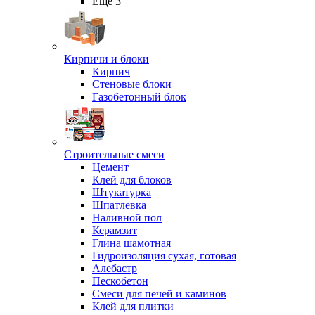
Ещё 3
Кирпичи и блоки
Кирпич
Стеновые блоки
Газобетонный блок
Строительные смеси
Цемент
Клей для блоков
Штукатурка
Шпатлевка
Наливной пол
Керамзит
Глина шамотная
Гидроизоляция сухая, готовая
Алебастр
Пескобетон
Смеси для печей и каминов
Клей для плитки