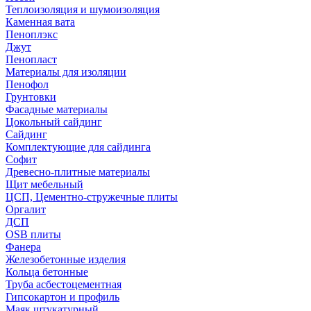
Теплоизоляция и шумоизоляция
Каменная вата
Пеноплэкс
Джут
Пенопласт
Материалы для изоляции
Пенофол
Грунтовки
Фасадные материалы
Цокольный сайдинг
Сайдинг
Комплектующие для сайдинга
Софит
Древесно-плитные материалы
Щит мебельный
ЦСП, Цементно-стружечные плиты
Оргалит
ДСП
OSB плиты
Фанера
Железобетонные изделия
Кольца бетонные
Труба асбестоцементная
Гипсокартон и профиль
Маяк штукатурный