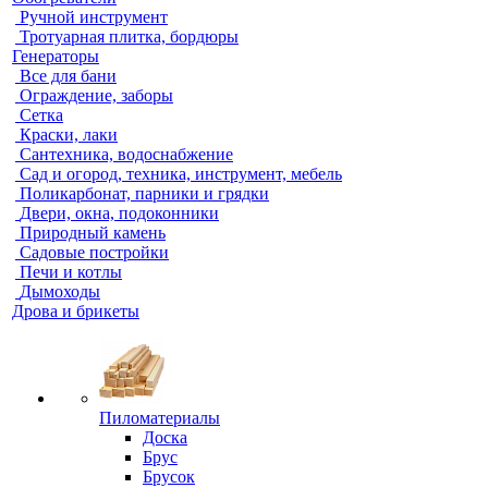
Ручной инструмент
Тротуарная плитка, бордюры
Генераторы
Все для бани
Ограждение, заборы
Сетка
Краски, лаки
Сантехника, водоснабжение
Сад и огород, техника, инструмент, мебель
Поликарбонат, парники и грядки
Двери, окна, подоконники
Природный камень
Садовые постройки
Печи и котлы
Дымоходы
Дрова и брикеты
Пиломатериалы
Доска
Брус
Брусок