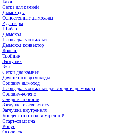
Баки
Сетка для камней
Дымоходы
Одностенные дымоходы
Адаптеры
Шибер
Дымоход
Площадка монтажная
Дымоход-конвектор
Колено
Тройник
Заглушка
Зонт
Сетки для камней
Двустенные дымоходы
Сэндвич дымоход
Площадка монтажная для сэндвич дымохода
Сэндвич-колено
Сэндвич-тройник
Заглушка с отверстием
Заглушка внутренняя
Конденсатоотвод внутренний
Старт-сэндвича
Конус
Оголовок