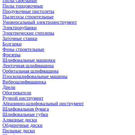
Пилы сабельные
Пилы торцовочные
Продувочные пистолеты
Пылесосы строительные
Универсальный электроинструмент
Электрорубанки
Электрические степлеры
Заточные станки
Болгарки
Фены строительные
Фрезеры
Шлифовальные машинки
Ленточная шлифмашина
Орбитальная шлифмашина
Плоскошлифовальные машины
Виброшлифмашинка
Дрели
Обогреватели
Ручной инструмент
Абразивно-шлифовальный инструмент
Шлифовальная бумага
Шлифовальные губки
Алмазные диски
Обдирочные диски
Пильные диски