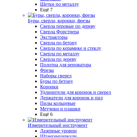
Щетки по металлу
Ещё 7
Буры, сверла, коронки, фрезы
Сверла перовые по дереву
Сверла Форстнера
Экстракторы
Сверла по бетону
Сверла по керамике и стеклу
Сверла по металлу
Сверла по дереву
Полотна для реноватора
Фрезы
Наборы сверел
Буры по бетону
Коронки
Удлинители для коронок и сверел
Держатели для коронок и пил
Пилы кольцевые
Метчики и плашки
Ещё 6
Измерительный инструмент
Лазерные уровни
Штангенциркули