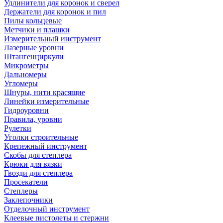
Удлинители для коронок и сверел
Держатели для коронок и пил
Пилы кольцевые
Метчики и плашки
Измерительный инструмент
Лазерные уровни
Штангенциркули
Микрометры
Дальномеры
Угломеры
Шнуры, нити красящие
Линейки измерительные
Гидроуровни
Правила, уровни
Рулетки
Уголки строительные
Крепежный инструмент
Скобы для степлера
Крюки для вязки
Гвозди для степлера
Просекатели
Степлеры
Заклепочники
Отделочный инструмент
Клеевые пистолеты и стержни