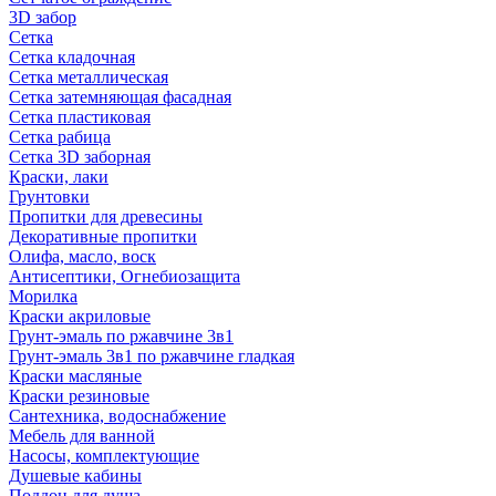
3D забор
Сетка
Сетка кладочная
Сетка металлическая
Сетка затемняющая фасадная
Сетка пластиковая
Сетка рабица
Сетка 3D заборная
Краски, лаки
Грунтовки
Пропитки для древесины
Декоративные пропитки
Олифа, масло, воск
Антисептики, Огнебиозащита
Морилка
Краски акриловые
Грунт-эмаль по ржавчине 3в1
Грунт-эмаль 3в1 по ржавчине гладкая
Краски масляные
Краски резиновые
Сантехника, водоснабжение
Мебель для ванной
Насосы, комплектующие
Душевые кабины
Поддон для душа