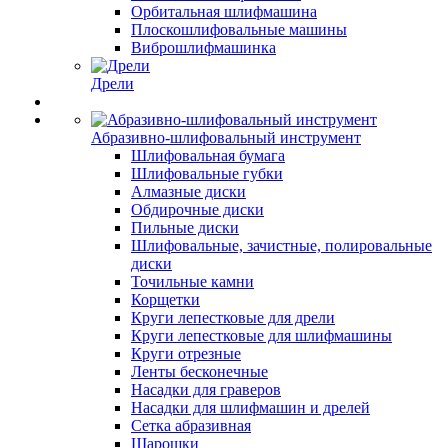
Орбитальная шлифмашина
Плоскошлифовальные машины
Виброшлифмашинка
Дрели
Абразивно-шлифовальный инструмент
Шлифовальная бумага
Шлифовальные губки
Алмазные диски
Обдирочные диски
Пильные диски
Шлифовальные, зачистные, полировальные
диски
Точильные камни
Корщетки
Круги лепестковые для дрели
Круги лепестковые для шлифмашины
Круги отрезные
Ленты бесконечные
Насадки для граверов
Насадки для шлифмашин и дрелей
Сетка абразивная
Шарошки