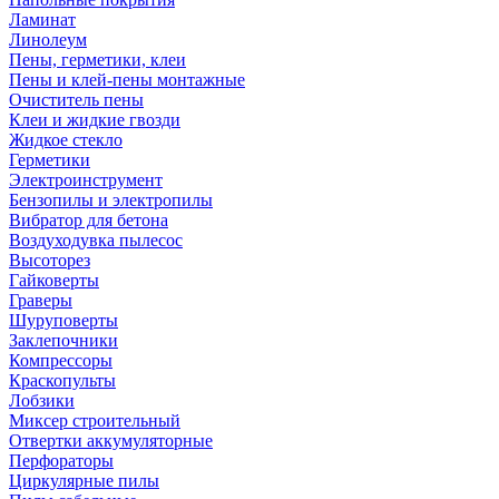
Ламинат
Линолеум
Пены, герметики, клеи
Пены и клей-пены монтажные
Очиститель пены
Клеи и жидкие гвозди
Жидкое стекло
Герметики
Электроинструмент
Бензопилы и электропилы
Вибратор для бетона
Воздуходувка пылесос
Высоторез
Гайковерты
Граверы
Шуруповерты
Заклепочники
Компрессоры
Краскопульты
Лобзики
Миксер строительный
Отвертки аккумуляторные
Перфораторы
Циркулярные пилы