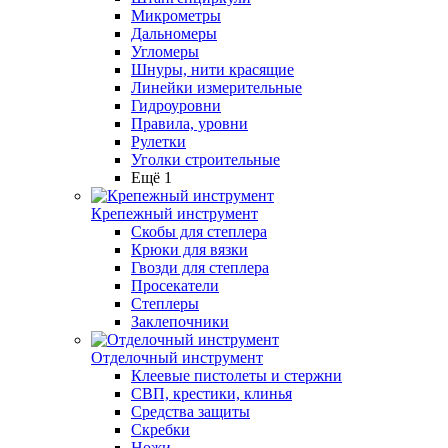
Микрометры
Дальномеры
Угломеры
Шнуры, нити красящие
Линейки измерительные
Гидроуровни
Правила, уровни
Рулетки
Уголки строительные
Ещё 1
Крепежный инструмент
Скобы для степлера
Крюки для вязки
Гвозди для степлера
Просекатели
Степлеры
Заклепочники
Отделочный инструмент
Клеевые пистолеты и стержни
СВП, крестики, клинья
Средства защиты
Скребки
Ножи