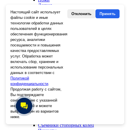
Лезвия
Лента малярная, скотч
Настоящий сайт использует
Отклонить
Принять
Стеклорезы
файлы cookie и иные
Плиткорезы
технологии обработки данных
Пистолеты для герметика и пены
пользователей в целях
Шила
обеспечения функционирования
Стеклоткань, серпянка
ресурса, аналитики
Ещё 2
посещаемости и повышения
качества предоставляемых
Слесарный инструмент
услуг. Обработка может
Болторезы
включать сбор, хранение и
Длинногубцы
использование персональных
Круглогубцы
данных в соответствии с
Тонкогубцы, утконосы
Бокорезы
Политикой
Кувалды
конфиденциальности
.
Молотки
Продолжая работу с сайтом,
Головки
Вы подтверждаете
Зенкера, бородки, кернеры
ознакомление с указанной
Керны
информацией и можете
Патроны, переходники
выбрать один из вариантов
Ножницы электрика
ниже.
Стопорные кольца
Съемники стопорных колец