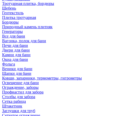
Тротуарная плитка, бордюры
Щебень
Геотекстиль
Плитка тротуарная
Бордюры
Природный камень плитняк
Генераторы
Все для бани
Вагонка, полок для бани
Печи для бани
Двери для бани
Камни для бани
Окна для бани
Фольга
Веники для бани
Шапки для бани
Ковши, запарники, термометры, гигрометры
Освещение для бани
Ограждение, заборы
Профнастил для забора
Столбы для забора
Сетка рабица
Штакетник
Заглушки для труб
Сетчатое ограждение