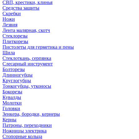
СВП, крестики, клинья
Средства защиты
Скребки
Ножи
Лезвия
Лента малярная, скотч
Стеклорезы
Плиткорезы
Пистолеты для герметика и пены
Шила
Стеклоткань, серпянка
Слесарный инструмент
Болторезы
Длинногубцы
Круглогубцы
Тонкогубцы, утконосы
Бокорезы
Кувалды
Молотки
Головки
Зенкера, бородки, кернеры
Керны
Патроны, переходники
Ножницы электрика
Стопорные кольца