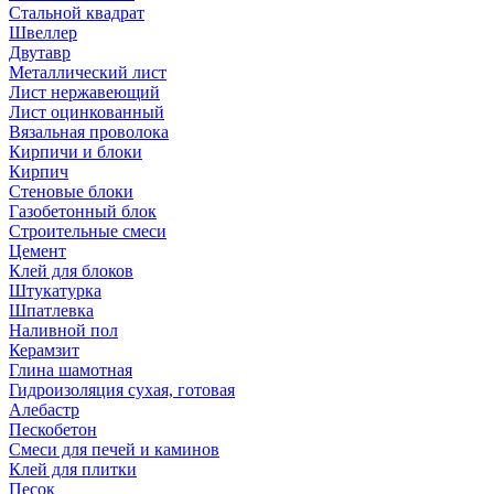
Стальной квадрат
Швеллер
Двутавр
Металлический лист
Лист нержавеющий
Лист оцинкованный
Вязальная проволока
Кирпичи и блоки
Кирпич
Стеновые блоки
Газобетонный блок
Строительные смеси
Цемент
Клей для блоков
Штукатурка
Шпатлевка
Наливной пол
Керамзит
Глина шамотная
Гидроизоляция сухая, готовая
Алебастр
Пескобетон
Смеси для печей и каминов
Клей для плитки
Песок