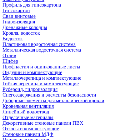
Профиль для гипсокартона
Гипсокартон
Сваи винтовые
Гидроизоляция
Дренажные колодцы
Кровля, водосток
Водосток
Пластиковая водосточная система
Металлическая водосточная система
Отлив
Шифер
Профнастил и оцинкованные листы
Ондулин и комплектующие
Металлочерепица и комплектующие
Гибкая черепица и комплектующие
Рубероид, гидроизоляция
Снегозадержания и элементы безопасности
Доборные элементы для металлической кровли
Кровельная вентиляция
Линейный водоотвод
Отделочные материалы
Декоративные стеновые панели ПВХ
Откосы и комплектующие
Стеновые панели МДФ
Напольные покрытия