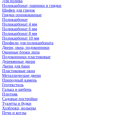
Для полива
Поликарбонат, парники и грядки
Шифер для грядок
Грядки оцинкованные
Поликарбонат
Поликарбонат 4 мм
Поликарбонат 6 мм
Поликарбонат 8 мм
Поликарбонат 10 мм
Профили для поликарбоната
Двери, окна, подоконники
Оконные блоки липа
Подоконники пластиковые
Деревянные двери
Двери для бани
Пластиковые окна
Металлические двери
Природный камень
Геотекстиль
Галька и щебень
Плитняк
Садовые постройки
Туалеты и будки
Хозблоки, вольеры
Печи и котлы