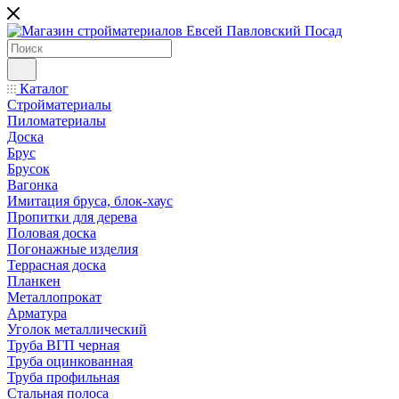
Каталог
Стройматериалы
Пиломатериалы
Доска
Брус
Брусок
Вагонка
Имитация бруса, блок-хаус
Пропитки для дерева
Половая доска
Погонажные изделия
Террасная доска
Планкен
Металлопрокат
Арматура
Уголок металлический
Труба ВГП черная
Труба оцинкованная
Труба профильная
Стальная полоса