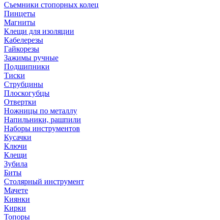
Съемники стопорных колец
Пинцеты
Магниты
Клещи для изоляции
Кабелерезы
Гайкорезы
Зажимы ручные
Подшипники
Тиски
Струбцины
Плоскогубцы
Отвертки
Ножницы по металлу
Напильники, рашпили
Наборы инструментов
Кусачки
Ключи
Клещи
Зубила
Биты
Столярный инструмент
Мачете
Киянки
Кирки
Топоры