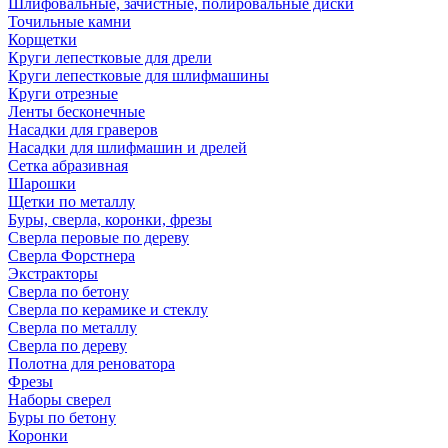
Шлифовальные, зачистные, полировальные диски
Точильные камни
Корщетки
Круги лепестковые для дрели
Круги лепестковые для шлифмашины
Круги отрезные
Ленты бесконечные
Насадки для граверов
Насадки для шлифмашин и дрелей
Сетка абразивная
Шарошки
Щетки по металлу
Буры, сверла, коронки, фрезы
Сверла перовые по дереву
Сверла Форстнера
Экстракторы
Сверла по бетону
Сверла по керамике и стеклу
Сверла по металлу
Сверла по дереву
Полотна для реноватора
Фрезы
Наборы сверел
Буры по бетону
Коронки