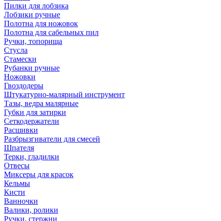
Пилки для лобзика
Лобзики ручные
Полотна для ножовок
Полотна для сабельных пил
Ручки, топорища
Стусла
Стамески
Рубанки ручные
Ножовки
Гвоздодеры
Штукатурно-малярный инструмент
Тазы, ведра малярные
Губки для затирки
Сеткодержатели
Расшивки
Разбрызгиватели для смесей
Шпателя
Терки, гладилки
Отвесы
Миксеры для красок
Кельмы
Кисти
Ванночки
Валики, ролики
Ручки, стержни