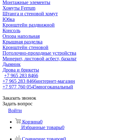
Монтажные элементы
Хомуты Ferrum
Штанга и стеновой хомут
Юбка
Кронштейн раздвижной
Консоль
Опора напольная
Крышная разделка
Кронштейн стеновой
Потолочно-проходные устройства
Минерит, листовой асбест, базальт
Дымник
Дрова и брикеты
+7 965 283 8466
+7 965 283 8466
интернет-магазин
+7 977 760 0545
многоканальный
Заказать звонок
Задать вопрос
Войти
Корзина
0
Избранные товары
0
Сравнение товаров
0