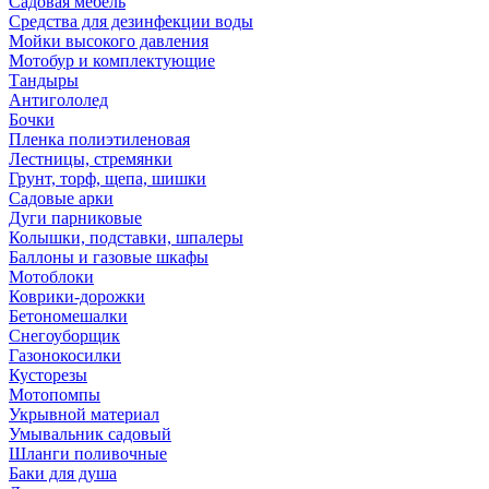
Садовая мебель
Средства для дезинфекции воды
Мойки высокого давления
Мотобур и комплектующие
Тандыры
Антигололед
Бочки
Пленка полиэтиленовая
Лестницы, стремянки
Грунт, торф, щепа, шишки
Садовые арки
Дуги парниковые
Колышки, подставки, шпалеры
Баллоны и газовые шкафы
Мотоблоки
Коврики-дорожки
Бетономешалки
Снегоуборщик
Газонокосилки
Кусторезы
Мотопомпы
Укрывной материал
Умывальник садовый
Шланги поливочные
Баки для душа