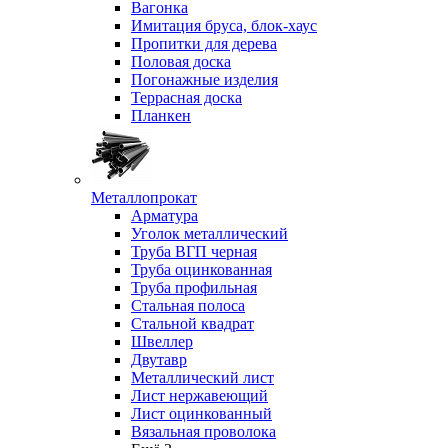
Вагонка
Имитация бруса, блок-хаус
Пропитки для дерева
Половая доска
Погонажные изделия
Террасная доска
Планкен
Металлопрокат
Арматура
Уголок металлический
Труба ВГП черная
Труба оцинкованная
Труба профильная
Стальная полоса
Стальной квадрат
Швеллер
Двутавр
Металлический лист
Лист нержавеющий
Лист оцинкованный
Вязальная проволока