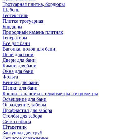
Тротуарная плитка, бордюры
Щебень
Геотекстиль
Плитка тротуарная
Бордюры
Природный камень плитняк
Генераторы
Все для бани
Вагонка, полок для бани
Печи для бани
Двери для бани
Камни для бани
Окна для бани
Фольга
Веники для бани
Шапки для бани
Ковши, запарники, термометры, гигрометры
Освещение для бани
Ограждение, заборы
Профнастил для забора
Столбы для забора
Сетка рабица
Штакетник
Заглушки для труб
Сетчатое ограждение