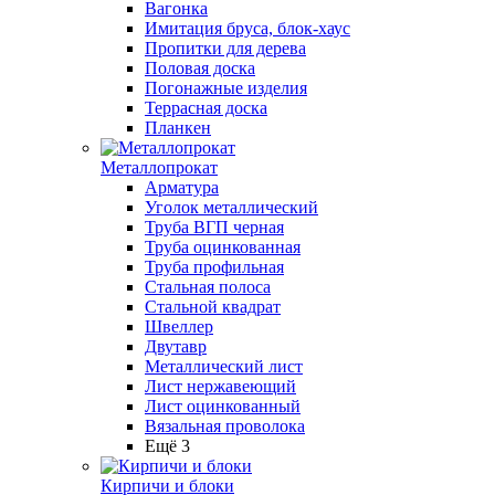
Вагонка
Имитация бруса, блок-хаус
Пропитки для дерева
Половая доска
Погонажные изделия
Террасная доска
Планкен
Металлопрокат
Арматура
Уголок металлический
Труба ВГП черная
Труба оцинкованная
Труба профильная
Стальная полоса
Стальной квадрат
Швеллер
Двутавр
Металлический лист
Лист нержавеющий
Лист оцинкованный
Вязальная проволока
Ещё 3
Кирпичи и блоки