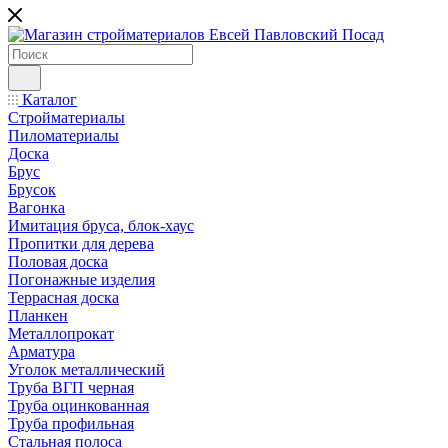
Каталог
Стройматериалы
Пиломатериалы
Доска
Брус
Брусок
Вагонка
Имитация бруса, блок-хаус
Пропитки для дерева
Половая доска
Погонажные изделия
Террасная доска
Планкен
Металлопрокат
Арматура
Уголок металлический
Труба ВГП черная
Труба оцинкованная
Труба профильная
Стальная полоса