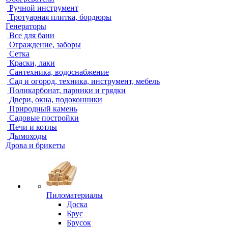
Ручной инструмент
Тротуарная плитка, бордюры
Генераторы
Все для бани
Ограждение, заборы
Сетка
Краски, лаки
Сантехника, водоснабжение
Сад и огород, техника, инструмент, мебель
Поликарбонат, парники и грядки
Двери, окна, подоконники
Природный камень
Садовые постройки
Печи и котлы
Дымоходы
Дрова и брикеты
Пиломатериалы
Доска
Брус
Брусок