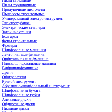
Пилы сабельные
Пилы торцовочные
Продувочные пистолеты
Пылесосы строительные
Универсальный электроинструмент
Электрорубанки
Электрические степлеры
Заточные станки
Болгарки
Фены строительные
Фрезеры
Шлифовальные машинки
Ленточная шлифмашина
Орбитальная шлифмашина
Плоскошлифовальные машины
Виброшлифмашинка
Дрели
Обогреватели
Ручной инструмент
Абразивно-шлифовальный инструмент
Шлифовальная бумага
Шлифовальные губки
Алмазные диски
Обдирочные диски
Пильные диски