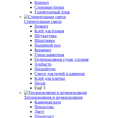
Кирпич
Стеновые блоки
Газобетонный блок
Строительные смеси
Цемент
Клей для блоков
Штукатурка
Шпатлевка
Наливной пол
Керамзит
Глина шамотная
Гидроизоляция сухая, готовая
Алебастр
Пескобетон
Смеси для печей и каминов
Клей для плитки
Песок
Ещё 3
Теплоизоляция и шумоизоляция
Каменная вата
Пеноплэкс
Джут
Пенопласт