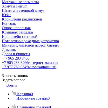
Монтажные элементы
Хомуты Ferrum
Штанга и стеновой хомут
Юбка
Кронштейн раздвижной
Консоль
Опора напольная
Крышная разделка
Кронштейн стеновой
Потолочно-проходные устройства
Минерит, листовой асбест, базальт
Дымник
Дрова и брикеты
+7 965 283 8466
+7 965 283 8466
интернет-магазин
+7 977 760 0545
многоканальный
Заказать звонок
Задать вопрос
Войти
Корзина
0
Избранные товары
0
Сравнение товаров
0