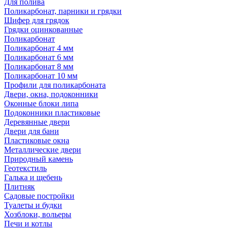
Для полива
Поликарбонат, парники и грядки
Шифер для грядок
Грядки оцинкованные
Поликарбонат
Поликарбонат 4 мм
Поликарбонат 6 мм
Поликарбонат 8 мм
Поликарбонат 10 мм
Профили для поликарбоната
Двери, окна, подоконники
Оконные блоки липа
Подоконники пластиковые
Деревянные двери
Двери для бани
Пластиковые окна
Металлические двери
Природный камень
Геотекстиль
Галька и щебень
Плитняк
Садовые постройки
Туалеты и будки
Хозблоки, вольеры
Печи и котлы