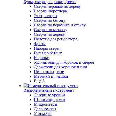
Буры, сверла, коронки, фрезы
Сверла перовые по дереву
Сверла Форстнера
Экстракторы
Сверла по бетону
Сверла по керамике и стеклу
Сверла по металлу
Сверла по дереву
Полотна для реноватора
Фрезы
Наборы сверел
Буры по бетону
Коронки
Удлинители для коронок и сверел
Держатели для коронок и пил
Пилы кольцевые
Метчики и плашки
Ещё 6
Измерительный инструмент
Лазерные уровни
Штангенциркули
Микрометры
Дальномеры
Угломеры