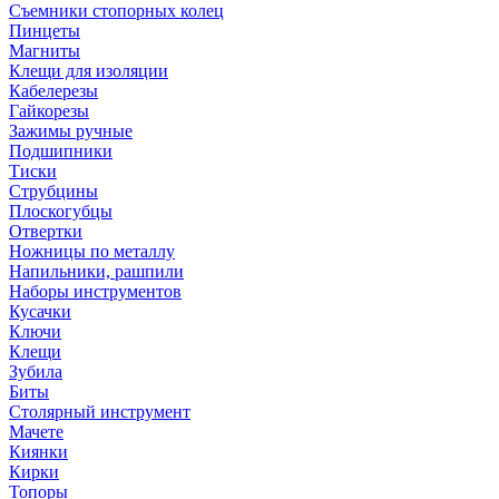
Съемники стопорных колец
Пинцеты
Магниты
Клещи для изоляции
Кабелерезы
Гайкорезы
Зажимы ручные
Подшипники
Тиски
Струбцины
Плоскогубцы
Отвертки
Ножницы по металлу
Напильники, рашпили
Наборы инструментов
Кусачки
Ключи
Клещи
Зубила
Биты
Столярный инструмент
Мачете
Киянки
Кирки
Топоры