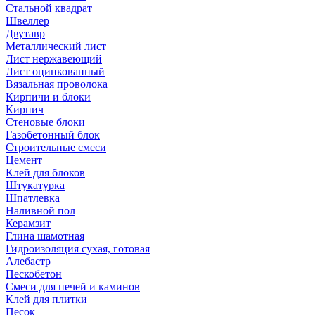
Стальной квадрат
Швеллер
Двутавр
Металлический лист
Лист нержавеющий
Лист оцинкованный
Вязальная проволока
Кирпичи и блоки
Кирпич
Стеновые блоки
Газобетонный блок
Строительные смеси
Цемент
Клей для блоков
Штукатурка
Шпатлевка
Наливной пол
Керамзит
Глина шамотная
Гидроизоляция сухая, готовая
Алебастр
Пескобетон
Смеси для печей и каминов
Клей для плитки
Песок