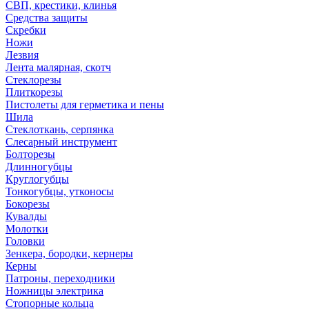
СВП, крестики, клинья
Средства защиты
Скребки
Ножи
Лезвия
Лента малярная, скотч
Стеклорезы
Плиткорезы
Пистолеты для герметика и пены
Шила
Стеклоткань, серпянка
Слесарный инструмент
Болторезы
Длинногубцы
Круглогубцы
Тонкогубцы, утконосы
Бокорезы
Кувалды
Молотки
Головки
Зенкера, бородки, кернеры
Керны
Патроны, переходники
Ножницы электрика
Стопорные кольца