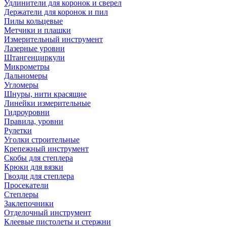
Удлинители для коронок и сверел
Держатели для коронок и пил
Пилы кольцевые
Метчики и плашки
Измерительный инструмент
Лазерные уровни
Штангенциркули
Микрометры
Дальномеры
Угломеры
Шнуры, нити красящие
Линейки измерительные
Гидроуровни
Правила, уровни
Рулетки
Уголки строительные
Крепежный инструмент
Скобы для степлера
Крюки для вязки
Гвозди для степлера
Просекатели
Степлеры
Заклепочники
Отделочный инструмент
Клеевые пистолеты и стержни