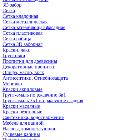
3D забор
Сетка
Сетка кладочная
Сетка металлическая
Сетка затемняющая фасадная
Сетка пластиковая
Сетка рабица
Сетка 3D заборная
Краски, лаки
Грунтовки
Пропитки для древесины
Декоративные пропитки
Олифа, масло, воск
Антисептики, Огнебиозащита
Морилка
Краски акриловые
Грунт-эмаль по ржавчине 3в1
Грунт-эмаль 3в1 по ржавчине гладкая
Краски масляные
Краски резиновые
Сантехника, водоснабжение
Мебель для ванной
Насосы, комплектующие
Душевые кабины
Поддон для душа