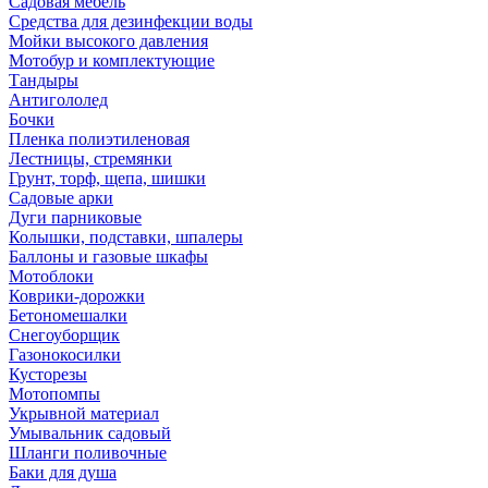
Садовая мебель
Средства для дезинфекции воды
Мойки высокого давления
Мотобур и комплектующие
Тандыры
Антигололед
Бочки
Пленка полиэтиленовая
Лестницы, стремянки
Грунт, торф, щепа, шишки
Садовые арки
Дуги парниковые
Колышки, подставки, шпалеры
Баллоны и газовые шкафы
Мотоблоки
Коврики-дорожки
Бетономешалки
Снегоуборщик
Газонокосилки
Кусторезы
Мотопомпы
Укрывной материал
Умывальник садовый
Шланги поливочные
Баки для душа