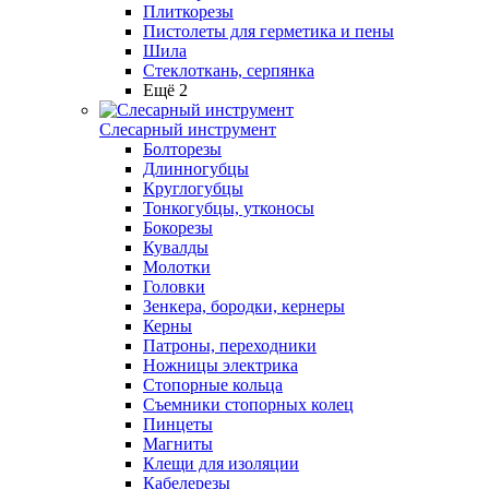
Плиткорезы
Пистолеты для герметика и пены
Шила
Стеклоткань, серпянка
Ещё 2
Слесарный инструмент
Болторезы
Длинногубцы
Круглогубцы
Тонкогубцы, утконосы
Бокорезы
Кувалды
Молотки
Головки
Зенкера, бородки, кернеры
Керны
Патроны, переходники
Ножницы электрика
Стопорные кольца
Съемники стопорных колец
Пинцеты
Магниты
Клещи для изоляции
Кабелерезы