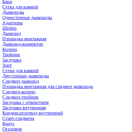
Баки
Сетка для камней
Дымоходы
Одностенные дымоходы
Адаптеры
Шибер
Дымоход
Площадка монтажная
Дымоход-конвектор
Колено
Тройник
Заглушка
Зонт
Сетки для камней
Двустенные дымоходы
Сэндвич дымоход
Площадка монтажная для сэндвич дымохода
Сэндвич-колено
Сэндвич-тройник
Заглушка с отверстием
Заглушка внутренняя
Конденсатоотвод внутренний
Старт-сэндвича
Конус
Оголовок