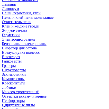
Ламинат
Линолеум
Пены, герметики, клеи
Пены и клей-пены монтажные
Очиститель пены
Клеи и жидкие гвозди
Жидкое стекло
Герметики
Электроинструмент
Бензопилы и электропилы
Вибратор для бетона
Воздуходувка пылесос
Высоторез
Гайковерты
Граверы
Шуруповерты
Заклепочники
Компрессоры
Краскопульты
Лобзики
Миксер строительный
Отвертки аккумуляторные
Перфораторы
Циркулярные пилы