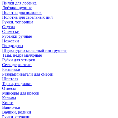
Пилки для лобзика
Лобзики ручные
Полотна для ножовок
Полотна для сабельных пил
Ручки, топорища
Стусла
Стамески
Рубанки ручные
Ножовки
Гвоздодеры
Штукатурно-малярный инструмент
Тазы, ведра малярные
Губки для затирки
Сеткодержатели
Расшивки
Разбрызгиватели для смесей
Шпателя
Терки, гладилки
Отвесы
Миксеры для красок
Кельмы
Кисти
Ванночки
Валики, ролики
Ручки, стержни