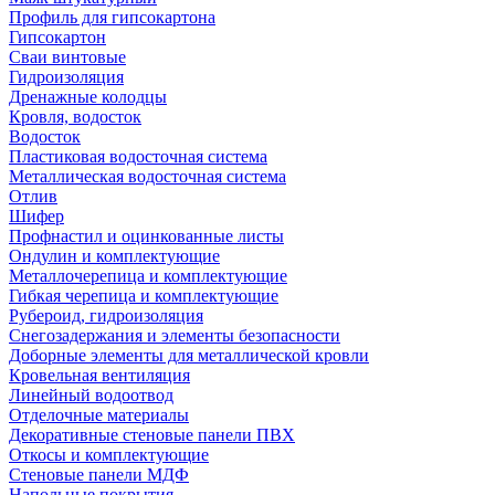
Профиль для гипсокартона
Гипсокартон
Сваи винтовые
Гидроизоляция
Дренажные колодцы
Кровля, водосток
Водосток
Пластиковая водосточная система
Металлическая водосточная система
Отлив
Шифер
Профнастил и оцинкованные листы
Ондулин и комплектующие
Металлочерепица и комплектующие
Гибкая черепица и комплектующие
Рубероид, гидроизоляция
Снегозадержания и элементы безопасности
Доборные элементы для металлической кровли
Кровельная вентиляция
Линейный водоотвод
Отделочные материалы
Декоративные стеновые панели ПВХ
Откосы и комплектующие
Стеновые панели МДФ
Напольные покрытия