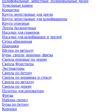
Шлифовальные, зачистные, полировальные диски
Точильные камни
Корщетки
Круги лепестковые для дрели
Круги лепестковые для шлифмашины
Круги отрезные
Ленты бесконечные
Насадки для граверов
Насадки для шлифмашин и дрелей
Сетка абразивная
Шарошки
Щетки по металлу
Буры, сверла, коронки, фрезы
Сверла перовые по дереву
Сверла Форстнера
Экстракторы
Сверла по бетону
Сверла по керамике и стеклу
Сверла по металлу
Сверла по дереву
Полотна для реноватора
Фрезы
Наборы сверел
Буры по бетону
Коронки