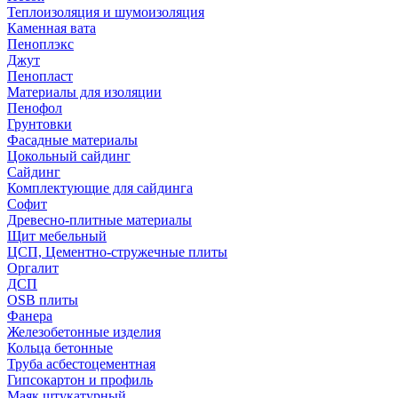
Теплоизоляция и шумоизоляция
Каменная вата
Пеноплэкс
Джут
Пенопласт
Материалы для изоляции
Пенофол
Грунтовки
Фасадные материалы
Цокольный сайдинг
Сайдинг
Комплектующие для сайдинга
Софит
Древесно-плитные материалы
Щит мебельный
ЦСП, Цементно-стружечные плиты
Оргалит
ДСП
OSB плиты
Фанера
Железобетонные изделия
Кольца бетонные
Труба асбестоцементная
Гипсокартон и профиль
Маяк штукатурный