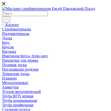
Каталог
Стройматериалы
Пиломатериалы
Доска
Брус
Брусок
Вагонка
Имитация бруса, блок-хаус
Пропитки для дерева
Половая доска
Погонажные изделия
Террасная доска
Планкен
Металлопрокат
Арматура
Уголок металлический
Труба ВГП черная
Труба оцинкованная
Труба профильная
Стальная полоса