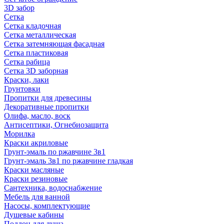
3D забор
Сетка
Сетка кладочная
Сетка металлическая
Сетка затемняющая фасадная
Сетка пластиковая
Сетка рабица
Сетка 3D заборная
Краски, лаки
Грунтовки
Пропитки для древесины
Декоративные пропитки
Олифа, масло, воск
Антисептики, Огнебиозащита
Морилка
Краски акриловые
Грунт-эмаль по ржавчине 3в1
Грунт-эмаль 3в1 по ржавчине гладкая
Краски масляные
Краски резиновые
Сантехника, водоснабжение
Мебель для ванной
Насосы, комплектующие
Душевые кабины
Поддон для душа