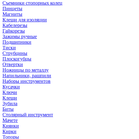
Съемники стопорных колец
Пинцеты
Магниты
Клещи для изоляции
Кабелерезы
Гайкорезы
Зажимы ручные
Подшипники
Тиски
Струбцины
Плоскогубцы
Отвертки
Ножницы по металлу
Напильники, рашпили
Наборы инструментов
Кусачки
Ключи
Клещи
Зубила
Биты
Столярный инструмент
Мачете
Киянки
Кирки
Топоры