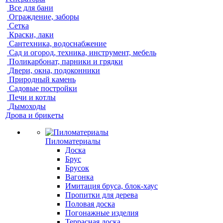
Все для бани
Ограждение, заборы
Сетка
Краски, лаки
Сантехника, водоснабжение
Сад и огород, техника, инструмент, мебель
Поликарбонат, парники и грядки
Двери, окна, подоконники
Природный камень
Садовые постройки
Печи и котлы
Дымоходы
Дрова и брикеты
Пиломатериалы
Доска
Брус
Брусок
Вагонка
Имитация бруса, блок-хаус
Пропитки для дерева
Половая доска
Погонажные изделия
Террасная доска