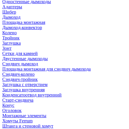
Одностенные дымоходы
Адаптеры
Шибер
Дымоход
Площадка монтажная
Дымоход-конвектор
Колено
Тройник
Заглушка
Зонт
Сетки для камней
Двустенные дымоходы
Сэндвич дымоход
Площадка монтажная для сэндвич дымохода
Сэндвич-колено
Сэндвич-тройник
Заглушка с отверстием
Заглушка внутренняя
Конденсатоотвод внутренний
Старт-сэндвича
Конус
Оголовок
Монтажные элементы
Хомуты Ferrum
Штанга и стеновой хомут