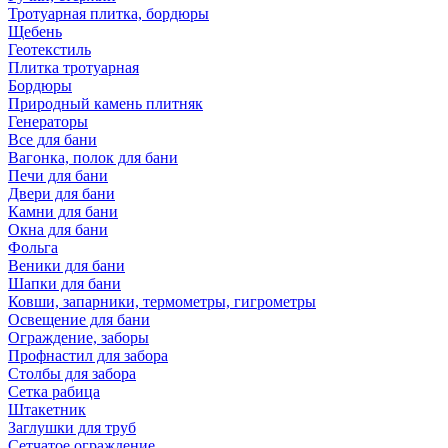
Тротуарная плитка, бордюры
Щебень
Геотекстиль
Плитка тротуарная
Бордюры
Природный камень плитняк
Генераторы
Все для бани
Вагонка, полок для бани
Печи для бани
Двери для бани
Камни для бани
Окна для бани
Фольга
Веники для бани
Шапки для бани
Ковши, запарники, термометры, гигрометры
Освещение для бани
Ограждение, заборы
Профнастил для забора
Столбы для забора
Сетка рабица
Штакетник
Заглушки для труб
Сетчатое ограждение