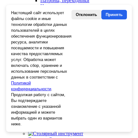
Патроны, переходники
Ножницы электрика
Стопорные кольца
Настоящий сайт использует
Отклонить
Принять
Съемники стопорных колец
файлы cookie и иные
Пинцеты
технологии обработки данных
Магниты
пользователей в целях
Клещи для изоляции
обеспечения функционирования
Кабелерезы
ресурса, аналитики
Гайкорезы
посещаемости и повышения
Зажимы ручные
качества предоставляемых
Подшипники
услуг. Обработка может
Тиски
включать сбор, хранение и
Струбцины
использование персональных
Плоскогубцы
данных в соответствии с
Отвертки
Политикой
Ножницы по металлу
конфиденциальности
Напильники, рашпили
.
Наборы инструментов
Продолжая работу с сайтом,
Кусачки
Вы подтверждаете
Ключи
ознакомление с указанной
Клещи
информацией и можете
Зубила
выбрать один из вариантов
Биты
ниже.
Ещё 23