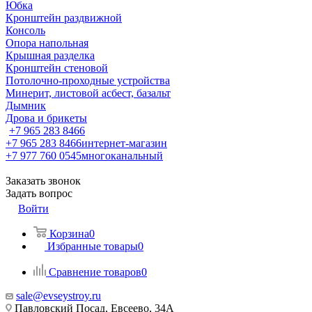
Юбка
Кронштейн раздвижной
Консоль
Опора напольная
Крышная разделка
Кронштейн стеновой
Потолочно-проходные устройства
Минерит, листовой асбест, базальт
Дымник
Дрова и брикеты
+7 965 283 8466
+7 965 283 8466
интернет-магазин
+7 977 760 0545
многоканальный
Заказать звонок
Задать вопрос
Войти
Корзина
0
Избранные товары
0
Сравнение товаров
0
sale@evseystroy.ru
Павловский Посад, Евсеево, 34А