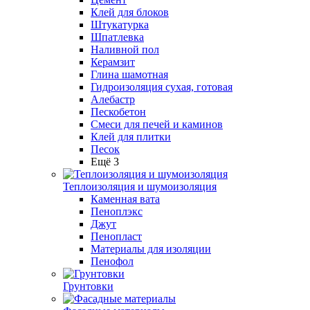
Клей для блоков
Штукатурка
Шпатлевка
Наливной пол
Керамзит
Глина шамотная
Гидроизоляция сухая, готовая
Алебастр
Пескобетон
Смеси для печей и каминов
Клей для плитки
Песок
Ещё 3
Теплоизоляция и шумоизоляция
Каменная вата
Пеноплэкс
Джут
Пенопласт
Материалы для изоляции
Пенофол
Грунтовки