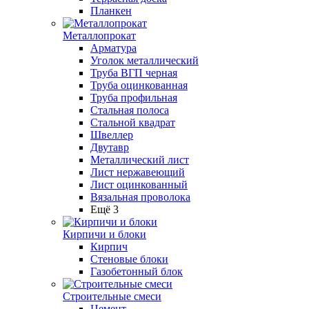
Планкен
Металлопрокат
Арматура
Уголок металлический
Труба ВГП черная
Труба оцинкованная
Труба профильная
Стальная полоса
Стальной квадрат
Швеллер
Двутавр
Металлический лист
Лист нержавеющий
Лист оцинкованный
Вязальная проволока
Ещё 3
Кирпичи и блоки
Кирпич
Стеновые блоки
Газобетонный блок
Строительные смеси
Цемент