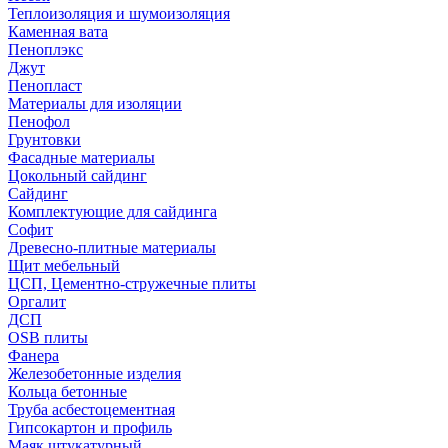
Теплоизоляция и шумоизоляция
Каменная вата
Пеноплэкс
Джут
Пенопласт
Материалы для изоляции
Пенофол
Грунтовки
Фасадные материалы
Цокольный сайдинг
Сайдинг
Комплектующие для сайдинга
Софит
Древесно-плитные материалы
Щит мебельный
ЦСП, Цементно-стружечные плиты
Оргалит
ДСП
OSB плиты
Фанера
Железобетонные изделия
Кольца бетонные
Труба асбестоцементная
Гипсокартон и профиль
Маяк штукатурный