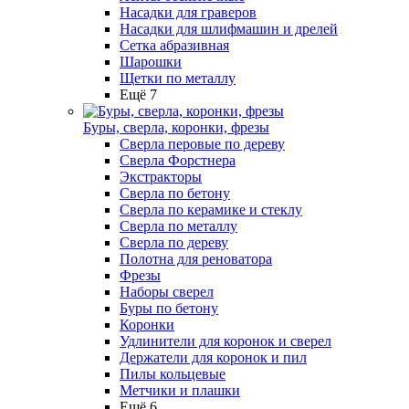
Насадки для граверов
Насадки для шлифмашин и дрелей
Сетка абразивная
Шарошки
Щетки по металлу
Ещё 7
Буры, сверла, коронки, фрезы
Сверла перовые по дереву
Сверла Форстнера
Экстракторы
Сверла по бетону
Сверла по керамике и стеклу
Сверла по металлу
Сверла по дереву
Полотна для реноватора
Фрезы
Наборы сверел
Буры по бетону
Коронки
Удлинители для коронок и сверел
Держатели для коронок и пил
Пилы кольцевые
Метчики и плашки
Ещё 6