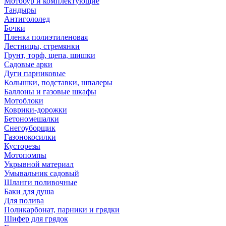
Мотобур и комплектующие
Тандыры
Антигололед
Бочки
Пленка полиэтиленовая
Лестницы, стремянки
Грунт, торф, щепа, шишки
Садовые арки
Дуги парниковые
Колышки, подставки, шпалеры
Баллоны и газовые шкафы
Мотоблоки
Коврики-дорожки
Бетономешалки
Снегоуборщик
Газонокосилки
Кусторезы
Мотопомпы
Укрывной материал
Умывальник садовый
Шланги поливочные
Баки для душа
Для полива
Поликарбонат, парники и грядки
Шифер для грядок