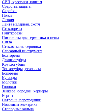
СВП, крестики, клинья
Средства защиты
Скребки
Ножи
Лезвия
Лента малярная, скотч
Стеклорезы
Плиткорезы
Пистолеты для герметика и пены
Шила
Стеклоткань, серпянка
Слесарный инструмент
Болторезы
Длинногубцы
Круглогубцы
Тонкогубцы, утконосы
Бокорезы
Кувалды
Молотки
Головки
Зенкера, бородки, кернеры
Керны
Патроны, переходники
Ножницы электрика
Стопорные кольца