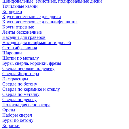
Шлифовальные, зачистные, полировальные диски
Точильные камни
Корщетки
Круги лепестковые для дрели
Круги лепестковые для шлифмашины
Круги отрезные
Ленты бесконечные
Насадки для граверов
Насадки для шлифмашин и дрелей
Сетка абразивная
Шарошки
Щетки по металлу
Буры, сверла, коронки, фрезы
Сверла перовые по дереву
Сверла Форстнера
Экстракторы
Сверла по бетону
Сверла по керамике и стеклу
Сверла по металлу
Сверла по дереву
Полотна для реноватора
Фрезы
Наборы сверел
Буры по бетону
Коронки