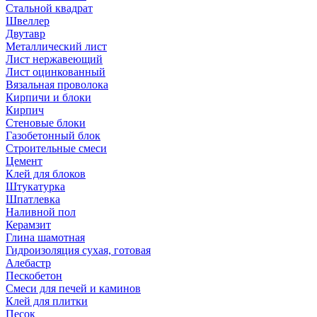
Стальной квадрат
Швеллер
Двутавр
Металлический лист
Лист нержавеющий
Лист оцинкованный
Вязальная проволока
Кирпичи и блоки
Кирпич
Стеновые блоки
Газобетонный блок
Строительные смеси
Цемент
Клей для блоков
Штукатурка
Шпатлевка
Наливной пол
Керамзит
Глина шамотная
Гидроизоляция сухая, готовая
Алебастр
Пескобетон
Смеси для печей и каминов
Клей для плитки
Песок