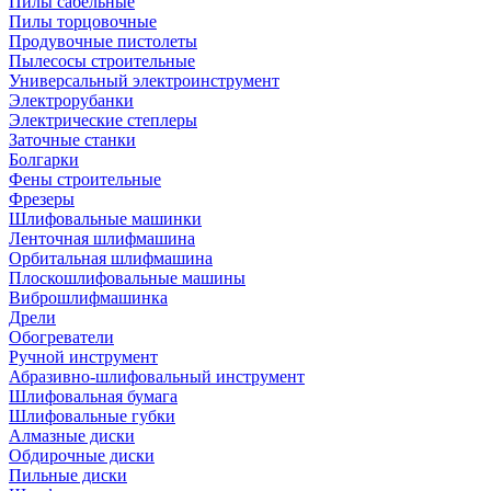
Пилы сабельные
Пилы торцовочные
Продувочные пистолеты
Пылесосы строительные
Универсальный электроинструмент
Электрорубанки
Электрические степлеры
Заточные станки
Болгарки
Фены строительные
Фрезеры
Шлифовальные машинки
Ленточная шлифмашина
Орбитальная шлифмашина
Плоскошлифовальные машины
Виброшлифмашинка
Дрели
Обогреватели
Ручной инструмент
Абразивно-шлифовальный инструмент
Шлифовальная бумага
Шлифовальные губки
Алмазные диски
Обдирочные диски
Пильные диски