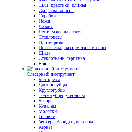
СВП, крестики, клинья
Средства защиты
Скребки
Ножи
Лезвия
Лента малярная, скотч
Стеклорезы
Плиткорезы
Пистолеты для герметика и пены
Шила
Стеклоткань, серпянка
Ещё 2
Слесарный инструмент
Болторезы
Длинногубцы
Круглогубцы
Тонкогубцы, утконосы
Бокорезы
Кувалды
Молотки
Головки
Зенкера, бородки, кернеры
Керны