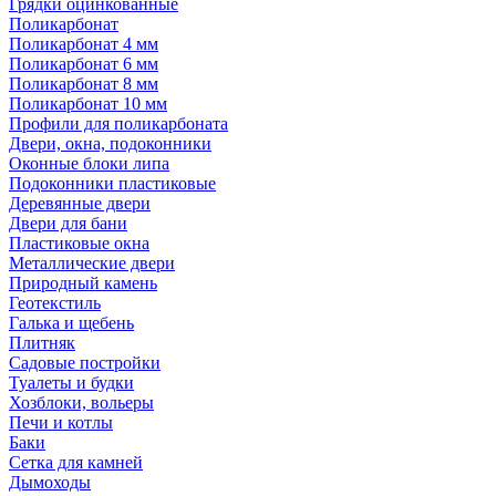
Грядки оцинкованные
Поликарбонат
Поликарбонат 4 мм
Поликарбонат 6 мм
Поликарбонат 8 мм
Поликарбонат 10 мм
Профили для поликарбоната
Двери, окна, подоконники
Оконные блоки липа
Подоконники пластиковые
Деревянные двери
Двери для бани
Пластиковые окна
Металлические двери
Природный камень
Геотекстиль
Галька и щебень
Плитняк
Садовые постройки
Туалеты и будки
Хозблоки, вольеры
Печи и котлы
Баки
Сетка для камней
Дымоходы