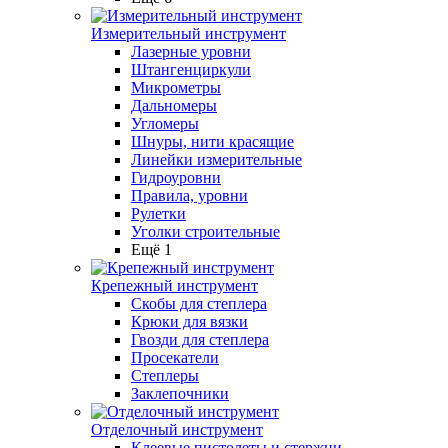
Измерительный инструмент
Лазерные уровни
Штангенциркули
Микрометры
Дальномеры
Угломеры
Шнуры, нити красящие
Линейки измерительные
Гидроуровни
Правила, уровни
Рулетки
Уголки строительные
Ещё 1
Крепежный инструмент
Скобы для степлера
Крюки для вязки
Гвозди для степлера
Просекатели
Степлеры
Заклепочники
Отделочный инструмент
Клеевые пистолеты и стержни