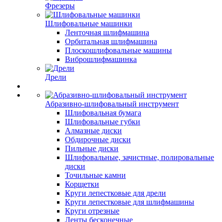
Фрезеры
Шлифовальные машинки
Ленточная шлифмашина
Орбитальная шлифмашина
Плоскошлифовальные машины
Виброшлифмашинка
Дрели
Абразивно-шлифовальный инструмент
Шлифовальная бумага
Шлифовальные губки
Алмазные диски
Обдирочные диски
Пильные диски
Шлифовальные, зачистные, полировальные
диски
Точильные камни
Корщетки
Круги лепестковые для дрели
Круги лепестковые для шлифмашины
Круги отрезные
Ленты бесконечные