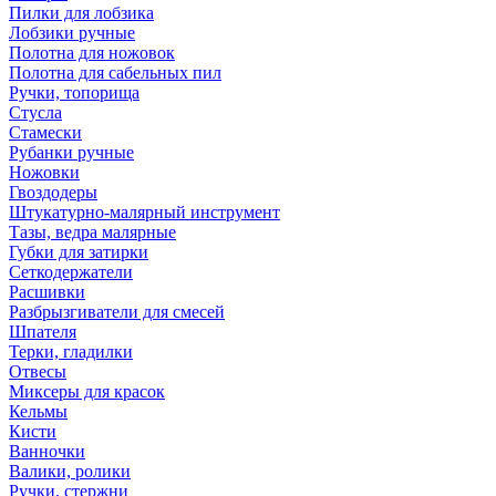
Пилки для лобзика
Лобзики ручные
Полотна для ножовок
Полотна для сабельных пил
Ручки, топорища
Стусла
Стамески
Рубанки ручные
Ножовки
Гвоздодеры
Штукатурно-малярный инструмент
Тазы, ведра малярные
Губки для затирки
Сеткодержатели
Расшивки
Разбрызгиватели для смесей
Шпателя
Терки, гладилки
Отвесы
Миксеры для красок
Кельмы
Кисти
Ванночки
Валики, ролики
Ручки, стержни