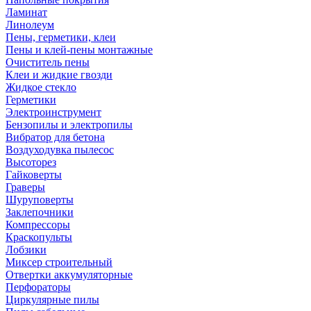
Ламинат
Линолеум
Пены, герметики, клеи
Пены и клей-пены монтажные
Очиститель пены
Клеи и жидкие гвозди
Жидкое стекло
Герметики
Электроинструмент
Бензопилы и электропилы
Вибратор для бетона
Воздуходувка пылесос
Высоторез
Гайковерты
Граверы
Шуруповерты
Заклепочники
Компрессоры
Краскопульты
Лобзики
Миксер строительный
Отвертки аккумуляторные
Перфораторы
Циркулярные пилы