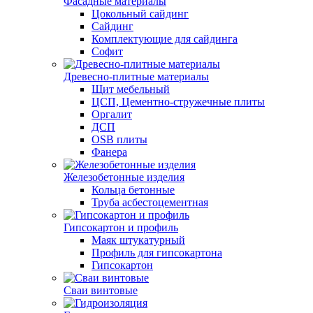
Фасадные материалы
Цокольный сайдинг
Сайдинг
Комплектующие для сайдинга
Софит
Древесно-плитные материалы
Щит мебельный
ЦСП, Цементно-стружечные плиты
Оргалит
ДСП
OSB плиты
Фанера
Железобетонные изделия
Кольца бетонные
Труба асбестоцементная
Гипсокартон и профиль
Маяк штукатурный
Профиль для гипсокартона
Гипсокартон
Сваи винтовые