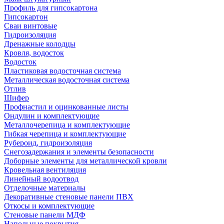
Профиль для гипсокартона
Гипсокартон
Сваи винтовые
Гидроизоляция
Дренажные колодцы
Кровля, водосток
Водосток
Пластиковая водосточная система
Металлическая водосточная система
Отлив
Шифер
Профнастил и оцинкованные листы
Ондулин и комплектующие
Металлочерепица и комплектующие
Гибкая черепица и комплектующие
Рубероид, гидроизоляция
Снегозадержания и элементы безопасности
Доборные элементы для металлической кровли
Кровельная вентиляция
Линейный водоотвод
Отделочные материалы
Декоративные стеновые панели ПВХ
Откосы и комплектующие
Стеновые панели МДФ
Напольные покрытия