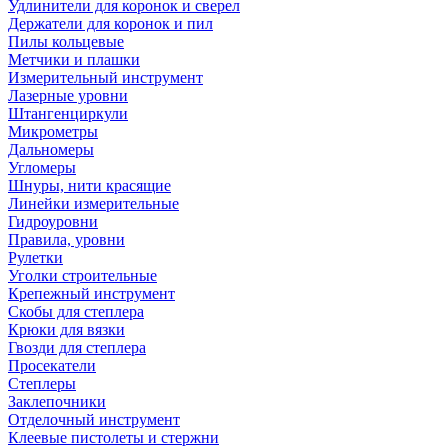
Удлинители для коронок и сверел
Держатели для коронок и пил
Пилы кольцевые
Метчики и плашки
Измерительный инструмент
Лазерные уровни
Штангенциркули
Микрометры
Дальномеры
Угломеры
Шнуры, нити красящие
Линейки измерительные
Гидроуровни
Правила, уровни
Рулетки
Уголки строительные
Крепежный инструмент
Скобы для степлера
Крюки для вязки
Гвозди для степлера
Просекатели
Степлеры
Заклепочники
Отделочный инструмент
Клеевые пистолеты и стержни