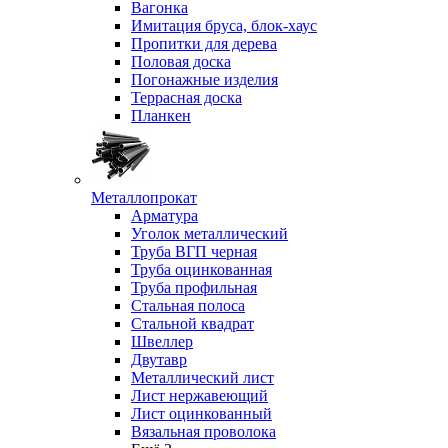
Вагонка
Имитация бруса, блок-хаус
Пропитки для дерева
Половая доска
Погонажные изделия
Террасная доска
Планкен
Металлопрокат
Арматура
Уголок металлический
Труба ВГП черная
Труба оцинкованная
Труба профильная
Стальная полоса
Стальной квадрат
Швеллер
Двутавр
Металлический лист
Лист нержавеющий
Лист оцинкованный
Вязальная проволока