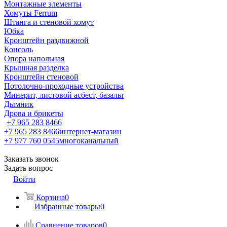
Монтажные элементы
Хомуты Ferrum
Штанга и стеновой хомут
Юбка
Кронштейн раздвижной
Консоль
Опора напольная
Крышная разделка
Кронштейн стеновой
Потолочно-проходные устройства
Минерит, листовой асбест, базальт
Дымник
Дрова и брикеты
+7 965 283 8466
+7 965 283 8466
интернет-магазин
+7 977 760 0545
многоканальный
Заказать звонок
Задать вопрос
Войти
Корзина
0
Избранные товары
0
Сравнение товаров
0