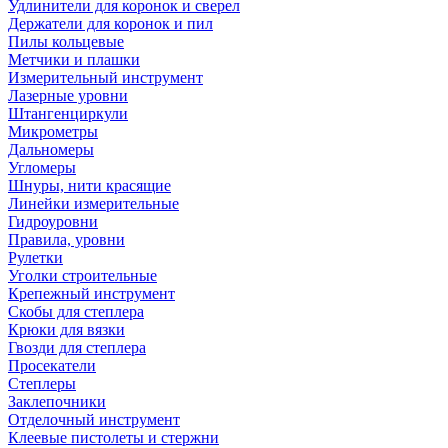
Удлинители для коронок и сверел
Держатели для коронок и пил
Пилы кольцевые
Метчики и плашки
Измерительный инструмент
Лазерные уровни
Штангенциркули
Микрометры
Дальномеры
Угломеры
Шнуры, нити красящие
Линейки измерительные
Гидроуровни
Правила, уровни
Рулетки
Уголки строительные
Крепежный инструмент
Скобы для степлера
Крюки для вязки
Гвозди для степлера
Просекатели
Степлеры
Заклепочники
Отделочный инструмент
Клеевые пистолеты и стержни