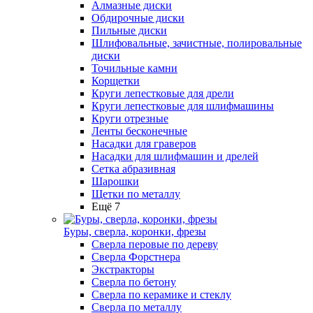
Алмазные диски
Обдирочные диски
Пильные диски
Шлифовальные, зачистные, полировальные
диски
Точильные камни
Корщетки
Круги лепестковые для дрели
Круги лепестковые для шлифмашины
Круги отрезные
Ленты бесконечные
Насадки для граверов
Насадки для шлифмашин и дрелей
Сетка абразивная
Шарошки
Щетки по металлу
Ещё 7
Буры, сверла, коронки, фрезы
Сверла перовые по дереву
Сверла Форстнера
Экстракторы
Сверла по бетону
Сверла по керамике и стеклу
Сверла по металлу