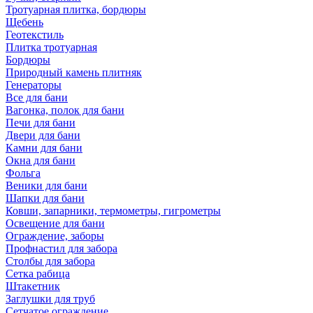
Тротуарная плитка, бордюры
Щебень
Геотекстиль
Плитка тротуарная
Бордюры
Природный камень плитняк
Генераторы
Все для бани
Вагонка, полок для бани
Печи для бани
Двери для бани
Камни для бани
Окна для бани
Фольга
Веники для бани
Шапки для бани
Ковши, запарники, термометры, гигрометры
Освещение для бани
Ограждение, заборы
Профнастил для забора
Столбы для забора
Сетка рабица
Штакетник
Заглушки для труб
Сетчатое ограждение