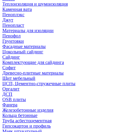
Теплоизоляция и шумоизоляция
Каменная вата
Пеноплэкс
Джут
Пенопласт
Материалы для изоляции
Пенофол
Грунтовки
Фасадные материалы
Цокольный сайдинг
Сайдинг
Комплектующие для сайдинга
Софит
Древесно-плитные материалы
Щит мебельный
ЦСП, Цементно-стружечные плиты
Оргалит
ДСП
OSB плиты
Фанера
Железобетонные изделия
Кольца бетонные
Труба асбестоцементная
Гипсокартон и профиль
Маяк штукатурный