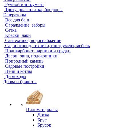
Ручной инструмент
Тротуарная плитка, бордюры
Генераторы
Все для бани
Ограждение, заборы
Сетка
Краски, лаки
Сантехника, водоснабжение
Сад и огород, техника, инструмент, мебель
Поликарбонат, парники и грядки
Двери, окна, подоконники
Природный камень
Садовые постройки
Печи и котлы
Дымоходы
Дрова и брикеты
Пиломатериалы
Доска
Брус
Брусок