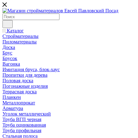
Каталог
Стройматериалы
Пиломатериалы
Доска
Брус
Брусок
Вагонка
Имитация бруса, блок-хаус
Пропитки для дерева
Половая доска
Погонажные изделия
Террасная доска
Планкен
Металлопрокат
Арматура
Уголок металлический
Труба ВГП черная
Труба оцинкованная
Труба профильная
Стальная полоса