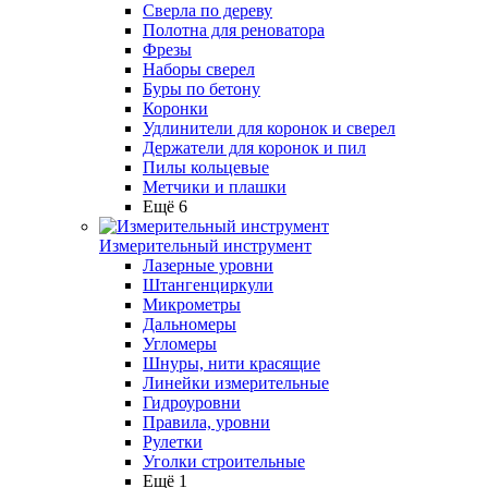
Сверла по дереву
Полотна для реноватора
Фрезы
Наборы сверел
Буры по бетону
Коронки
Удлинители для коронок и сверел
Держатели для коронок и пил
Пилы кольцевые
Метчики и плашки
Ещё 6
Измерительный инструмент
Лазерные уровни
Штангенциркули
Микрометры
Дальномеры
Угломеры
Шнуры, нити красящие
Линейки измерительные
Гидроуровни
Правила, уровни
Рулетки
Уголки строительные
Ещё 1