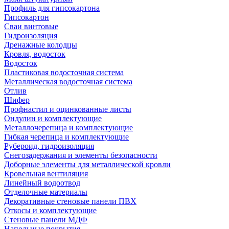
Профиль для гипсокартона
Гипсокартон
Сваи винтовые
Гидроизоляция
Дренажные колодцы
Кровля, водосток
Водосток
Пластиковая водосточная система
Металлическая водосточная система
Отлив
Шифер
Профнастил и оцинкованные листы
Ондулин и комплектующие
Металлочерепица и комплектующие
Гибкая черепица и комплектующие
Рубероид, гидроизоляция
Снегозадержания и элементы безопасности
Доборные элементы для металлической кровли
Кровельная вентиляция
Линейный водоотвод
Отделочные материалы
Декоративные стеновые панели ПВХ
Откосы и комплектующие
Стеновые панели МДФ
Напольные покрытия