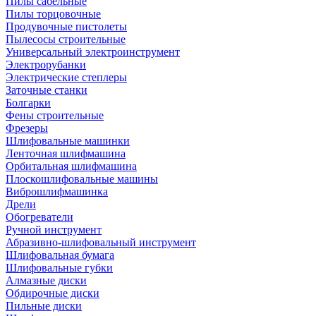
Пилы сабельные
Пилы торцовочные
Продувочные пистолеты
Пылесосы строительные
Универсальный электроинструмент
Электрорубанки
Электрические степлеры
Заточные станки
Болгарки
Фены строительные
Фрезеры
Шлифовальные машинки
Ленточная шлифмашина
Орбитальная шлифмашина
Плоскошлифовальные машины
Виброшлифмашинка
Дрели
Обогреватели
Ручной инструмент
Абразивно-шлифовальный инструмент
Шлифовальная бумага
Шлифовальные губки
Алмазные диски
Обдирочные диски
Пильные диски