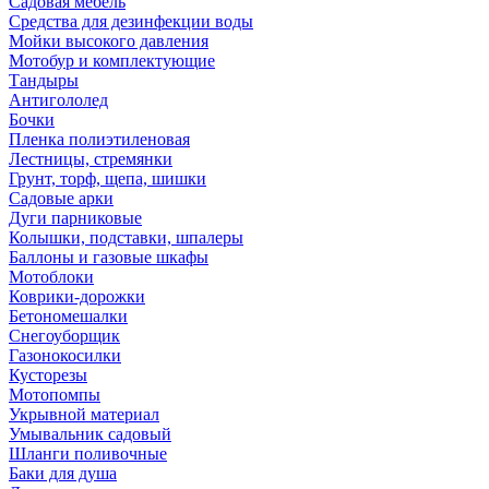
Садовая мебель
Средства для дезинфекции воды
Мойки высокого давления
Мотобур и комплектующие
Тандыры
Антигололед
Бочки
Пленка полиэтиленовая
Лестницы, стремянки
Грунт, торф, щепа, шишки
Садовые арки
Дуги парниковые
Колышки, подставки, шпалеры
Баллоны и газовые шкафы
Мотоблоки
Коврики-дорожки
Бетономешалки
Снегоуборщик
Газонокосилки
Кусторезы
Мотопомпы
Укрывной материал
Умывальник садовый
Шланги поливочные
Баки для душа