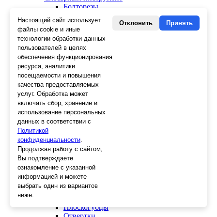
Болторезы
Длинногубцы
Настоящий сайт использует
Отклонить
Принять
Круглогубцы
файлы cookie и иные
Тонкогубцы, утконосы
технологии обработки данных
Бокорезы
пользователей в целях
Кувалды
обеспечения функционирования
Молотки
ресурса, аналитики
Головки
посещаемости и повышения
Зенкера, бородки, кернеры
качества предоставляемых
Керны
Патроны, переходники
услуг. Обработка может
Ножницы электрика
включать сбор, хранение и
Стопорные кольца
использование персональных
Съемники стопорных колец
данных в соответствии с
Пинцеты
Политикой
Магниты
конфиденциальности
.
Клещи для изоляции
Продолжая работу с сайтом,
Кабелерезы
Вы подтверждаете
Гайкорезы
ознакомление с указанной
Зажимы ручные
информацией и можете
Подшипники
выбрать один из вариантов
Тиски
ниже.
Струбцины
Плоскогубцы
Отвертки