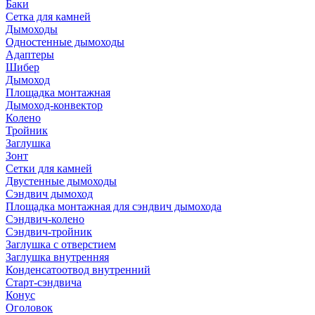
Баки
Сетка для камней
Дымоходы
Одностенные дымоходы
Адаптеры
Шибер
Дымоход
Площадка монтажная
Дымоход-конвектор
Колено
Тройник
Заглушка
Зонт
Сетки для камней
Двустенные дымоходы
Сэндвич дымоход
Площадка монтажная для сэндвич дымохода
Сэндвич-колено
Сэндвич-тройник
Заглушка с отверстием
Заглушка внутренняя
Конденсатоотвод внутренний
Старт-сэндвича
Конус
Оголовок