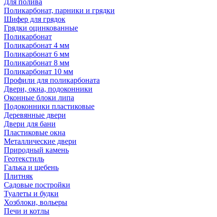
Для полива
Поликарбонат, парники и грядки
Шифер для грядок
Грядки оцинкованные
Поликарбонат
Поликарбонат 4 мм
Поликарбонат 6 мм
Поликарбонат 8 мм
Поликарбонат 10 мм
Профили для поликарбоната
Двери, окна, подоконники
Оконные блоки липа
Подоконники пластиковые
Деревянные двери
Двери для бани
Пластиковые окна
Металлические двери
Природный камень
Геотекстиль
Галька и щебень
Плитняк
Садовые постройки
Туалеты и будки
Хозблоки, вольеры
Печи и котлы