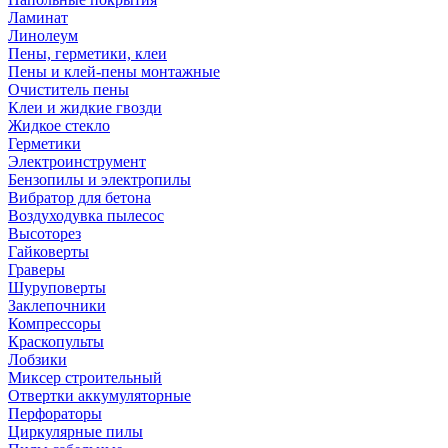
Ламинат
Линолеум
Пены, герметики, клеи
Пены и клей-пены монтажные
Очиститель пены
Клеи и жидкие гвозди
Жидкое стекло
Герметики
Электроинструмент
Бензопилы и электропилы
Вибратор для бетона
Воздуходувка пылесос
Высоторез
Гайковерты
Граверы
Шуруповерты
Заклепочники
Компрессоры
Краскопульты
Лобзики
Миксер строительный
Отвертки аккумуляторные
Перфораторы
Циркулярные пилы