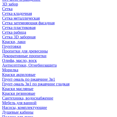
3D забор
Сетка
Сетка кладочная
Сетка металлическая
Сетка затемняющая фасадная
Сетка пластиковая
Сетка рабица
Сетка 3D заборная
Краски, лаки
Грунтовки
Пропитки для древесины
Декоративные пропитки
Олифа, масло, воск
Антисептики, Огнебиозащита
Морилка
Краски акриловые
Грунт-эмаль по ржавчине 3в1
Грунт-эмаль 3в1 по ржавчине гладкая
Краски масляные
Краски резиновые
Сантехника, водоснабжение
Мебель для ванной
Насосы, комплектующие
Душевые кабины
Поддон для душа