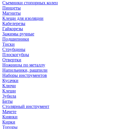
Съемники стопорных колец
Пинцеты
Магниты
Клещи для изоляции
Кабелерезы
Гайкорезы
Зажимы ручные
Подшипники
Тиски
Струбцины
Плоскогубцы
Отвертки
Ножницы по металлу
Напильники, рашпили
Наборы инструментов
Кусачки
Ключи
Клещи
Зубила
Биты
Столярный инструмент
Мачете
Киянки
Кирки
Топоры