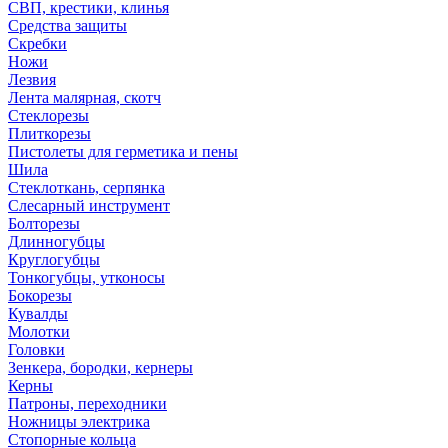
СВП, крестики, клинья
Средства защиты
Скребки
Ножи
Лезвия
Лента малярная, скотч
Стеклорезы
Плиткорезы
Пистолеты для герметика и пены
Шила
Стеклоткань, серпянка
Слесарный инструмент
Болторезы
Длинногубцы
Круглогубцы
Тонкогубцы, утконосы
Бокорезы
Кувалды
Молотки
Головки
Зенкера, бородки, кернеры
Керны
Патроны, переходники
Ножницы электрика
Стопорные кольца