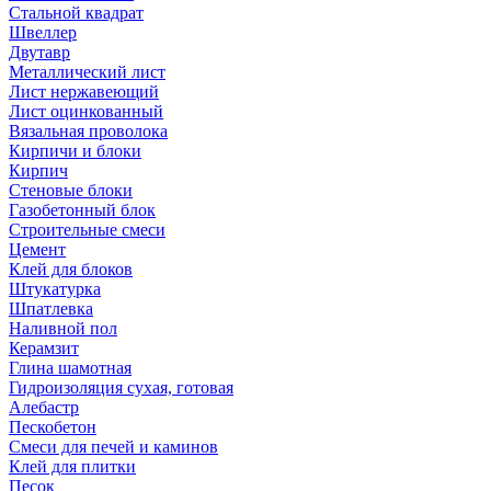
Стальной квадрат
Швеллер
Двутавр
Металлический лист
Лист нержавеющий
Лист оцинкованный
Вязальная проволока
Кирпичи и блоки
Кирпич
Стеновые блоки
Газобетонный блок
Строительные смеси
Цемент
Клей для блоков
Штукатурка
Шпатлевка
Наливной пол
Керамзит
Глина шамотная
Гидроизоляция сухая, готовая
Алебастр
Пескобетон
Смеси для печей и каминов
Клей для плитки
Песок