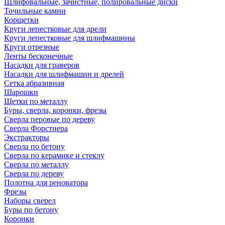
Шлифовальные, зачистные, полировальные диски
Точильные камни
Корщетки
Круги лепестковые для дрели
Круги лепестковые для шлифмашины
Круги отрезные
Ленты бесконечные
Насадки для граверов
Насадки для шлифмашин и дрелей
Сетка абразивная
Шарошки
Щетки по металлу
Буры, сверла, коронки, фрезы
Сверла перовые по дереву
Сверла Форстнера
Экстракторы
Сверла по бетону
Сверла по керамике и стеклу
Сверла по металлу
Сверла по дереву
Полотна для реноватора
Фрезы
Наборы сверел
Буры по бетону
Коронки