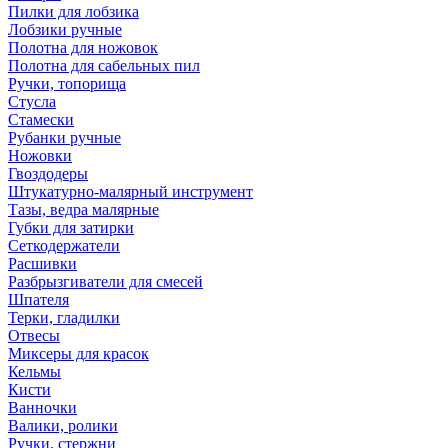
Пилки для лобзика
Лобзики ручные
Полотна для ножовок
Полотна для сабельных пил
Ручки, топорища
Стусла
Стамески
Рубанки ручные
Ножовки
Гвоздодеры
Штукатурно-малярный инструмент
Тазы, ведра малярные
Губки для затирки
Сеткодержатели
Расшивки
Разбрызгиватели для смесей
Шпателя
Терки, гладилки
Отвесы
Миксеры для красок
Кельмы
Кисти
Ванночки
Валики, ролики
Ручки, стержни