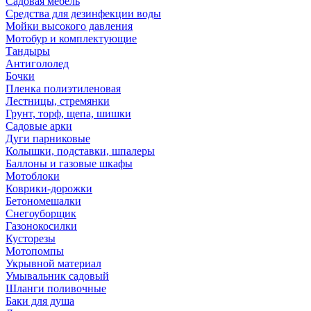
Садовая мебель
Средства для дезинфекции воды
Мойки высокого давления
Мотобур и комплектующие
Тандыры
Антигололед
Бочки
Пленка полиэтиленовая
Лестницы, стремянки
Грунт, торф, щепа, шишки
Садовые арки
Дуги парниковые
Колышки, подставки, шпалеры
Баллоны и газовые шкафы
Мотоблоки
Коврики-дорожки
Бетономешалки
Снегоуборщик
Газонокосилки
Кусторезы
Мотопомпы
Укрывной материал
Умывальник садовый
Шланги поливочные
Баки для душа