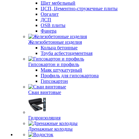
Щит мебельный
ЦСП, Цементно-стружечные плиты
Оргалит
ДСП
OSB плиты
Фанера
Железобетонные изделия
Кольца бетонные
Труба асбестоцементная
Гипсокартон и профиль
Маяк штукатурный
Профиль для гипсокартона
Гипсокартон
Сваи винтовые
Гидроизоляция
Дренажные колодцы