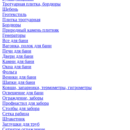
Тротуарная плитка, бордюры
Щебень
Геотекстиль
Плитка тротуарная
Бордюры
Природный камень плитняк
Генераторы
Все для бани
Вагонка, полок для бани
Печи для бани
Двери для бани
Камни для бани
Окна для бани
Фольга
Веники для бани
Шапки для бани
Ковши, запарники, термометры, гигрометры
Освещение для бани
Ограждение, заборы
Профнастил для забора
Столбы для забора
Сетка рабица
Штакетник
Заглушки для труб
Сетчатое ограждение