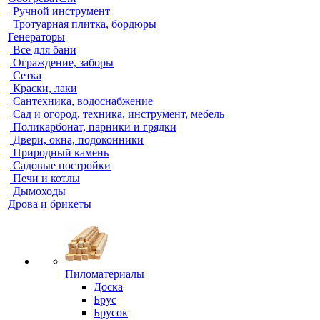
Ручной инструмент
Тротуарная плитка, бордюры
Генераторы
Все для бани
Ограждение, заборы
Сетка
Краски, лаки
Сантехника, водоснабжение
Сад и огород, техника, инструмент, мебель
Поликарбонат, парники и грядки
Двери, окна, подоконники
Природный камень
Садовые постройки
Печи и котлы
Дымоходы
Дрова и брикеты
Пиломатериалы
Доска
Брус
Брусок