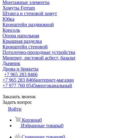
Монтажные элементы
Хомуты Ferrum
Штанга и стеновой хомут
Юбка
Кронштейн раздвижной
Консоль
Опора напольная
Крышная разделка
Кронштейн стеновой
Потолочно-проходные устройства
Минерит, листовой асбест, базальт
Дымник
Дрова и брикеты
+7 965 283 8466
+7 965 283 8466
интернет-магазин
+7 977 760 0545
многоканальный
Заказать звонок
Задать вопрос
Войти
Корзина
0
Избранные товары
0
Сравнение товаров
0