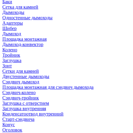
Баки
Сетка для камней
Дымоходы
Одностенные дымоходы
Адаптеры
Шибер
Дымоход
Площадка монтажная
Дымоход-конвектор
Колено
Тройник
Заглушка
Зонт
Сетки для камней
Двустенные дымоходы
Сэндвич дымоход
Площадка монтажная для сэндвич дымохода
Сэндвич-колено
Сэндвич-тройник
Заглушка с отверстием
Заглушка внутренняя
Конденсатоотвод внутренний
Старт-сэндвича
Конус
Оголовок