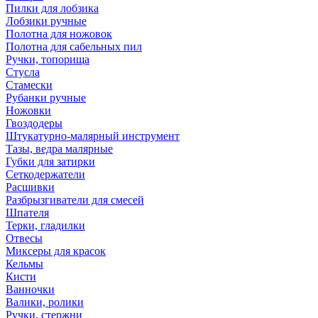
Пилки для лобзика
Лобзики ручные
Полотна для ножовок
Полотна для сабельных пил
Ручки, топорища
Стусла
Стамески
Рубанки ручные
Ножовки
Гвоздодеры
Штукатурно-малярный инструмент
Тазы, ведра малярные
Губки для затирки
Сеткодержатели
Расшивки
Разбрызгиватели для смесей
Шпателя
Терки, гладилки
Отвесы
Миксеры для красок
Кельмы
Кисти
Ванночки
Валики, ролики
Ручки, стержни