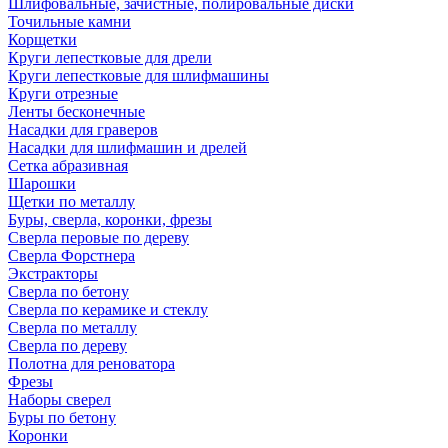
Шлифовальные, зачистные, полировальные диски
Точильные камни
Корщетки
Круги лепестковые для дрели
Круги лепестковые для шлифмашины
Круги отрезные
Ленты бесконечные
Насадки для граверов
Насадки для шлифмашин и дрелей
Сетка абразивная
Шарошки
Щетки по металлу
Буры, сверла, коронки, фрезы
Сверла перовые по дереву
Сверла Форстнера
Экстракторы
Сверла по бетону
Сверла по керамике и стеклу
Сверла по металлу
Сверла по дереву
Полотна для реноватора
Фрезы
Наборы сверел
Буры по бетону
Коронки