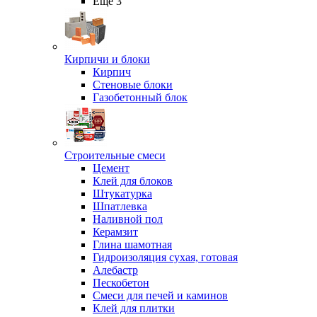
Ещё 3
Кирпичи и блоки
Кирпич
Стеновые блоки
Газобетонный блок
Строительные смеси
Цемент
Клей для блоков
Штукатурка
Шпатлевка
Наливной пол
Керамзит
Глина шамотная
Гидроизоляция сухая, готовая
Алебастр
Пескобетон
Смеси для печей и каминов
Клей для плитки