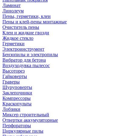
Ламинат
Линолеум
Пены, герметики, клеи
Пены и клей-пены монтажные
Очиститель пены
Клеи и жидкие гвозди
Жидкое стекло
Герметики
Электроинструмент
Бензопилы и электропилы
Вибратор для бетона
Воздуходувка пылесос
Высоторез
Гайковерты
Граверы
Шуруповерты
Заклепочники
Компрессоры
Краскопульты
Лобзики
Миксер строительный
Отвертки аккумуляторные
Перфораторы
Циркулярные пилы