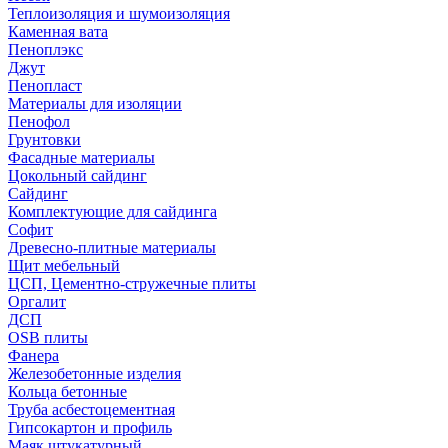
Теплоизоляция и шумоизоляция
Каменная вата
Пеноплэкс
Джут
Пенопласт
Материалы для изоляции
Пенофол
Грунтовки
Фасадные материалы
Цокольный сайдинг
Сайдинг
Комплектующие для сайдинга
Софит
Древесно-плитные материалы
Щит мебельный
ЦСП, Цементно-стружечные плиты
Оргалит
ДСП
OSB плиты
Фанера
Железобетонные изделия
Кольца бетонные
Труба асбестоцементная
Гипсокартон и профиль
Маяк штукатурный