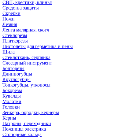
СВП, крестики, клинья
Средства защиты
Скребки
Ножи
Лезвия
Лента малярная, скотч
Стеклорезы
Плиткорезы
Пистолеты для герметика и пены
Шила
Стеклоткань, серпянка
Слесарный инструмент
Болторезы
Длинногубцы
Круглогубцы
Тонкогубцы, утконосы
Бокорезы
Кувалды
Молотки
Головки
Зенкера, бородки, кернеры
Керны
Патроны, переходники
Ножницы электрика
Стопорные кольца