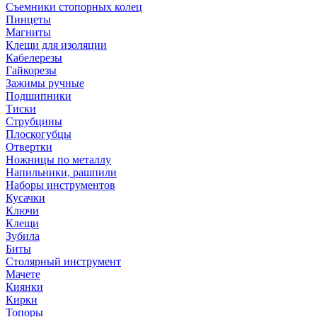
Съемники стопорных колец
Пинцеты
Магниты
Клещи для изоляции
Кабелерезы
Гайкорезы
Зажимы ручные
Подшипники
Тиски
Струбцины
Плоскогубцы
Отвертки
Ножницы по металлу
Напильники, рашпили
Наборы инструментов
Кусачки
Ключи
Клещи
Зубила
Биты
Столярный инструмент
Мачете
Киянки
Кирки
Топоры