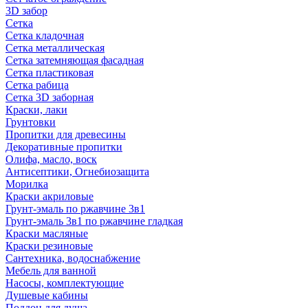
3D забор
Сетка
Сетка кладочная
Сетка металлическая
Сетка затемняющая фасадная
Сетка пластиковая
Сетка рабица
Сетка 3D заборная
Краски, лаки
Грунтовки
Пропитки для древесины
Декоративные пропитки
Олифа, масло, воск
Антисептики, Огнебиозащита
Морилка
Краски акриловые
Грунт-эмаль по ржавчине 3в1
Грунт-эмаль 3в1 по ржавчине гладкая
Краски масляные
Краски резиновые
Сантехника, водоснабжение
Мебель для ванной
Насосы, комплектующие
Душевые кабины
Поддон для душа