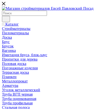
Каталог
Стройматериалы
Пиломатериалы
Доска
Брус
Брусок
Вагонка
Имитация бруса, блок-хаус
Пропитки для дерева
Половая доска
Погонажные изделия
Террасная доска
Планкен
Металлопрокат
Арматура
Уголок металлический
Труба ВГП черная
Труба оцинкованная
Труба профильная
Стальная полоса