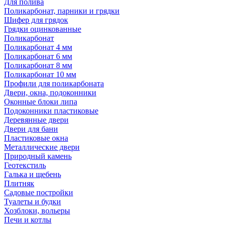
Для полива
Поликарбонат, парники и грядки
Шифер для грядок
Грядки оцинкованные
Поликарбонат
Поликарбонат 4 мм
Поликарбонат 6 мм
Поликарбонат 8 мм
Поликарбонат 10 мм
Профили для поликарбоната
Двери, окна, подоконники
Оконные блоки липа
Подоконники пластиковые
Деревянные двери
Двери для бани
Пластиковые окна
Металлические двери
Природный камень
Геотекстиль
Галька и щебень
Плитняк
Садовые постройки
Туалеты и будки
Хозблоки, вольеры
Печи и котлы