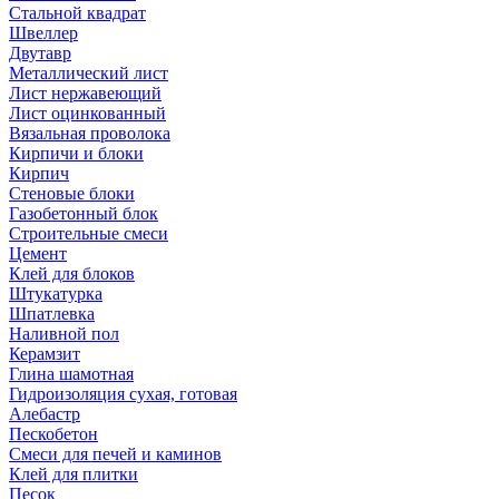
Стальной квадрат
Швеллер
Двутавр
Металлический лист
Лист нержавеющий
Лист оцинкованный
Вязальная проволока
Кирпичи и блоки
Кирпич
Стеновые блоки
Газобетонный блок
Строительные смеси
Цемент
Клей для блоков
Штукатурка
Шпатлевка
Наливной пол
Керамзит
Глина шамотная
Гидроизоляция сухая, готовая
Алебастр
Пескобетон
Смеси для печей и каминов
Клей для плитки
Песок