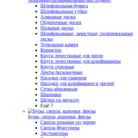
Абразивно-шлифовальный инструмент
Шлифовальная бумага
Шлифовальные губки
Алмазные диски
Обдирочные диски
Пильные диски
Шлифовальные, зачистные, полировальные
диски
Точильные камни
Корщетки
Круги лепестковые для дрели
Круги лепестковые для шлифмашины
Круги отрезные
Ленты бесконечные
Насадки для граверов
Насадки для шлифмашин и дрелей
Сетка абразивная
Шарошки
Щетки по металлу
Ещё 7
Буры, сверла, коронки, фрезы
Сверла перовые по дереву
Сверла Форстнера
Экстракторы