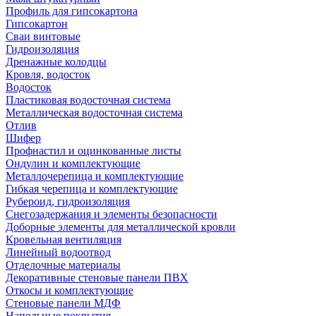
Профиль для гипсокартона
Гипсокартон
Сваи винтовые
Гидроизоляция
Дренажные колодцы
Кровля, водосток
Водосток
Пластиковая водосточная система
Металлическая водосточная система
Отлив
Шифер
Профнастил и оцинкованные листы
Ондулин и комплектующие
Металлочерепица и комплектующие
Гибкая черепица и комплектующие
Рубероид, гидроизоляция
Снегозадержания и элементы безопасности
Доборные элементы для металлической кровли
Кровельная вентиляция
Линейный водоотвод
Отделочные материалы
Декоративные стеновые панели ПВХ
Откосы и комплектующие
Стеновые панели МДФ
Напольные покрытия