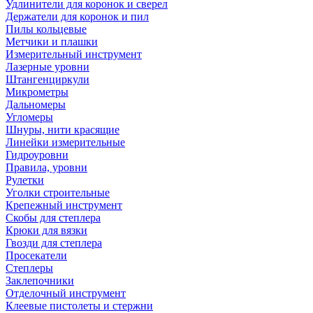
Удлинители для коронок и сверел
Держатели для коронок и пил
Пилы кольцевые
Метчики и плашки
Измерительный инструмент
Лазерные уровни
Штангенциркули
Микрометры
Дальномеры
Угломеры
Шнуры, нити красящие
Линейки измерительные
Гидроуровни
Правила, уровни
Рулетки
Уголки строительные
Крепежный инструмент
Скобы для степлера
Крюки для вязки
Гвозди для степлера
Просекатели
Степлеры
Заклепочники
Отделочный инструмент
Клеевые пистолеты и стержни