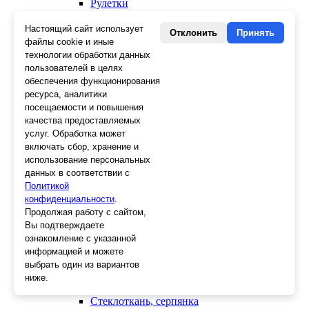
Рулетки
Уголки строительные
Ещё 1
Настоящий сайт использует
Отклонить
Принять
файлы cookie и иные
Крепежный инструмент
технологии обработки данных
Скобы для степлера
пользователей в целях
Крюки для вязки
обеспечения функционирования
Гвозди для степлера
ресурса, аналитики
Просекатели
посещаемости и повышения
Степлеры
качества предоставляемых
Заклепочники
услуг. Обработка может
включать сбор, хранение и
Отделочный инструмент
использование персональных
Клеевые пистолеты и стержни
данных в соответствии с
СВП, крестики, клинья
Политикой
Средства защиты
конфиденциальности
.
Скребки
Продолжая работу с сайтом,
Ножи
Вы подтверждаете
Лезвия
ознакомление с указанной
Лента малярная, скотч
Стеклорезы
информацией и можете
Плиткорезы
выбрать один из вариантов
Пистолеты для герметика и пены
ниже.
Шила
Стеклоткань, серпянка