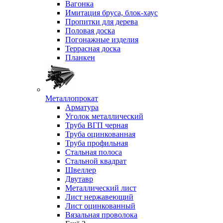
Вагонка
Имитация бруса, блок-хаус
Пропитки для дерева
Половая доска
Погонажные изделия
Террасная доска
Планкен
Металлопрокат
Арматура
Уголок металлический
Труба ВГП черная
Труба оцинкованная
Труба профильная
Стальная полоса
Стальной квадрат
Швеллер
Двутавр
Металлический лист
Лист нержавеющий
Лист оцинкованный
Вязальная проволока