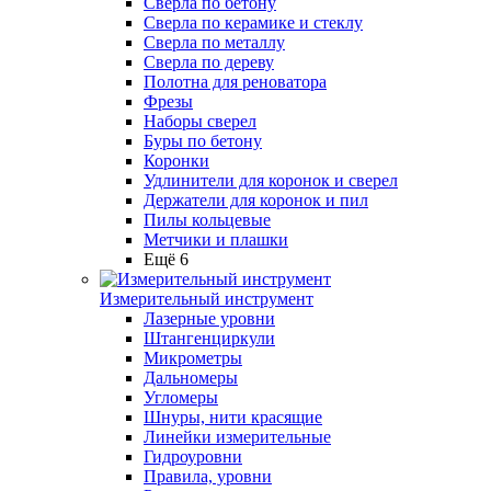
Сверла по бетону
Сверла по керамике и стеклу
Сверла по металлу
Сверла по дереву
Полотна для реноватора
Фрезы
Наборы сверел
Буры по бетону
Коронки
Удлинители для коронок и сверел
Держатели для коронок и пил
Пилы кольцевые
Метчики и плашки
Ещё 6
Измерительный инструмент
Лазерные уровни
Штангенциркули
Микрометры
Дальномеры
Угломеры
Шнуры, нити красящие
Линейки измерительные
Гидроуровни
Правила, уровни