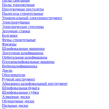
Пилы сабельные
Пилы торцовочные
Продувочные пистолеты
Пылесосы строительные
Универсальный электроинструмент
Электрорубанки
Электрические степлеры
Заточные станки
Болгарки
Фены строительные
Фрезеры
Шлифовальные машинки
Ленточная шлифмашина
Орбитальная шлифмашина
Плоскошлифовальные машины
Виброшлифмашинка
Дрели
Обогреватели
Ручной инструмент
Абразивно-шлифовальный инструмент
Шлифовальная бумага
Шлифовальные губки
Алмазные диски
Обдирочные диски
Пильные диски