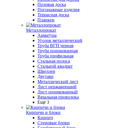
Половая доска
Погонажные изделия
Террасная доска
Планкен
Металлопрокат
Арматура
Уголок металлический
Труба ВГП черная
Труба оцинкованная
Труба профильная
Стальная полоса
Стальной квадрат
Швеллер
Двутавр
Металлический лист
Лист нержавеющий
Лист оцинкованный
Вязальная проволока
Ещё 3
Кирпичи и блоки
Кирпич
Стеновые блоки
Газобетонный блок