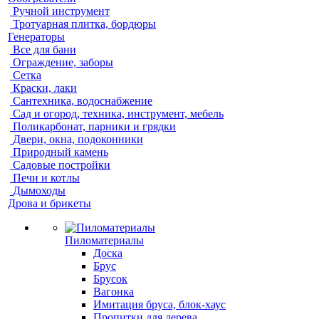
Ручной инструмент
Тротуарная плитка, бордюры
Генераторы
Все для бани
Ограждение, заборы
Сетка
Краски, лаки
Сантехника, водоснабжение
Сад и огород, техника, инструмент, мебель
Поликарбонат, парники и грядки
Двери, окна, подоконники
Природный камень
Садовые постройки
Печи и котлы
Дымоходы
Дрова и брикеты
Пиломатериалы
Доска
Брус
Брусок
Вагонка
Имитация бруса, блок-хаус
Пропитки для дерева