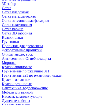
3D забор
Сетка
Сетка кладочная
Сетка металлическая
Сетка затемняющая фасадная
Сетка пластиковая
Сетка рабица
Сетка 3D заборная
Краски, лаки
Грунтовки
Пропитки для древесины
Декоративные пропитки
Олифа, масло, воск
Антисептики, Огнебиозащита
Морилка
Краски акриловые
Грунт-эмаль по ржавчине 3в1
Грунт-эмаль 3в1 по ржавчине гладкая
Краски масляные
Краски резиновые
Сантехника, водоснабжение
Мебель для ванной
Насосы, комплектующие
Душевые кабины
Поддон для душа