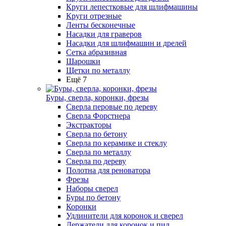
Круги лепестковые для шлифмашины
Круги отрезные
Ленты бесконечные
Насадки для граверов
Насадки для шлифмашин и дрелей
Сетка абразивная
Шарошки
Щетки по металлу
Ещё 7
Буры, сверла, коронки, фрезы
Сверла перовые по дереву
Сверла Форстнера
Экстракторы
Сверла по бетону
Сверла по керамике и стеклу
Сверла по металлу
Сверла по дереву
Полотна для реноватора
Фрезы
Наборы сверел
Буры по бетону
Коронки
Удлинители для коронок и сверел
Держатели для коронок и пил