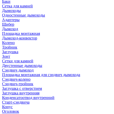
Баки
Сетка для камней
Дымоходы
Одностенные дымоходы
Адаптеры
Шибер
Дымоход
Площадка монтажная
Дымоход-конвектор
Колено
Тройник
Заглушка
Зонт
Сетки для камней
Двустенные дымоходы
Сэндвич дымоход
Площадка монтажная для сэндвич дымохода
Сэндвич-колено
Сэндвич-тройник
Заглушка с отверстием
Заглушка внутренняя
Конденсатоотвод внутренний
Старт-сэндвича
Конус
Оголовок