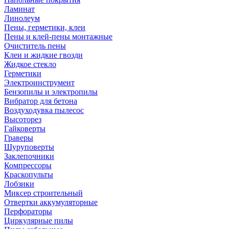
Ламинат
Линолеум
Пены, герметики, клеи
Пены и клей-пены монтажные
Очиститель пены
Клеи и жидкие гвозди
Жидкое стекло
Герметики
Электроинструмент
Бензопилы и электропилы
Вибратор для бетона
Воздуходувка пылесос
Высоторез
Гайковерты
Граверы
Шуруповерты
Заклепочники
Компрессоры
Краскопульты
Лобзики
Миксер строительный
Отвертки аккумуляторные
Перфораторы
Циркулярные пилы