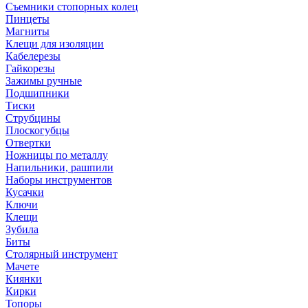
Съемники стопорных колец
Пинцеты
Магниты
Клещи для изоляции
Кабелерезы
Гайкорезы
Зажимы ручные
Подшипники
Тиски
Струбцины
Плоскогубцы
Отвертки
Ножницы по металлу
Напильники, рашпили
Наборы инструментов
Кусачки
Ключи
Клещи
Зубила
Биты
Столярный инструмент
Мачете
Киянки
Кирки
Топоры