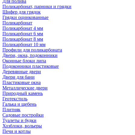
Для полива
Поликарбонат, парники и грядки
Шифер для грядок
Грядки оцинкованные
Поликарбонат
Поликарбонат 4 мм
Поликарбонат 6 мм
Поликарбонат 8 мм
Поликарбонат 10 мм
Профили для поликарбоната
Двери, окна, подоконники
Оконные блоки липа
Подоконники пластиковые
Деревянные двери
Двери для бани
Пластиковые окна
Металлические двери
Природный камень
Геотекстиль
Галька и щебень
Плитняк
Садовые постройки
Туалеты и будки
Хозблоки, вольеры
Печи и котлы