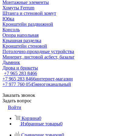
Монтажные элементы
Хомуты Ferrum
Штанга и стеновой хомут
Юбка
Кронштейн раздвижной
Консоль
Опора напольная
Крышная разделка
Кронштейн стеновой
Потолочно-проходные устройства
Минерит, листовой асбест, базальт
Дымник
Дрова и брикеты
+7 965 283 8466
+7 965 283 8466
интернет-магазин
+7 977 760 0545
многоканальный
Заказать звонок
Задать вопрос
Войти
Корзина
0
Избранные товары
0
Сравнение товаров
0