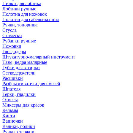
Пилки для лобзика
Лобзики ручные
Полотна для ножовок
Полотна для сабельных пил
Ручки, топорища
Стусла
Стамески
Рубанки ручные
Ножовки
Гвоздодеры
Штукатурно-малярный инструмент
Тазы, ведра малярные
Губки для затирки
Сеткодержатели
Расшивки
Разбрызгиватели для смесей
Шпателя
Терки, гладилки
Отвесы
Миксеры для красок
Кельмы
Кисти
Ванночки
Валики, ролики
Ручки, стержни