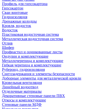
Профиль для гипсокартона
Гипсокартон
Сваи винтовые
Гидроизоляция
Дренажные колодцы
Кровля, водосток
Водосток
Пластиковая водосточная система
Металлическая водосточная система
Отлив
Шифер
Профнастил и оцинкованные листы
Ондулин и комплектующие
Металлочерепица и комплектующие
Гибкая черепица и комплектующие
Рубероид, гидроизоляция
Снегозадержания и элементы безопасности
Доборные элементы для металлической кровли
Кровельная вентиляция
Линейный водоотвод
Отделочные материалы
Декоративные стеновые панели ПВХ
Откосы и комплектующие
Стеновые панели МДФ
Напольные покрытия