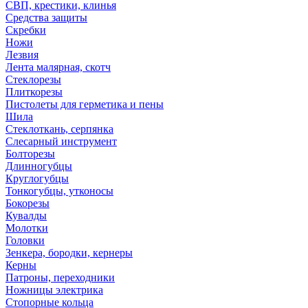
СВП, крестики, клинья
Средства защиты
Скребки
Ножи
Лезвия
Лента малярная, скотч
Стеклорезы
Плиткорезы
Пистолеты для герметика и пены
Шила
Стеклоткань, серпянка
Слесарный инструмент
Болторезы
Длинногубцы
Круглогубцы
Тонкогубцы, утконосы
Бокорезы
Кувалды
Молотки
Головки
Зенкера, бородки, кернеры
Керны
Патроны, переходники
Ножницы электрика
Стопорные кольца