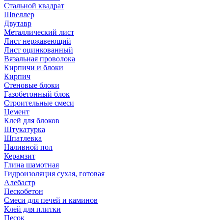
Стальной квадрат
Швеллер
Двутавр
Металлический лист
Лист нержавеющий
Лист оцинкованный
Вязальная проволока
Кирпичи и блоки
Кирпич
Стеновые блоки
Газобетонный блок
Строительные смеси
Цемент
Клей для блоков
Штукатурка
Шпатлевка
Наливной пол
Керамзит
Глина шамотная
Гидроизоляция сухая, готовая
Алебастр
Пескобетон
Смеси для печей и каминов
Клей для плитки
Песок