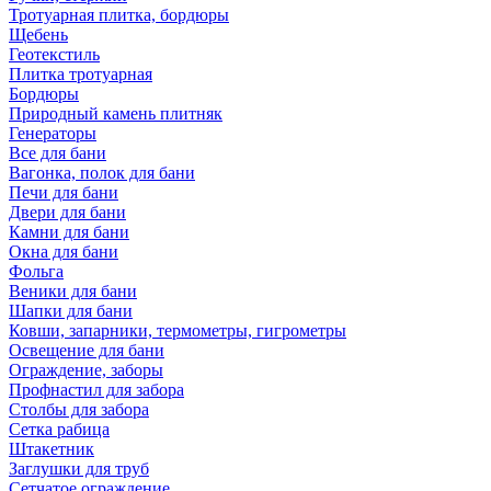
Тротуарная плитка, бордюры
Щебень
Геотекстиль
Плитка тротуарная
Бордюры
Природный камень плитняк
Генераторы
Все для бани
Вагонка, полок для бани
Печи для бани
Двери для бани
Камни для бани
Окна для бани
Фольга
Веники для бани
Шапки для бани
Ковши, запарники, термометры, гигрометры
Освещение для бани
Ограждение, заборы
Профнастил для забора
Столбы для забора
Сетка рабица
Штакетник
Заглушки для труб
Сетчатое ограждение