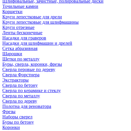
Шлифовальные, зачистные, полировальные диски
Точильные камни
Корщетки
Круги лепестковые для дрели
Круги лепестковые для шлифмашины
Круги отрезные
Ленты бесконечные
Насадки для граверов
Насадки для шлифмашин и дрелей
Сетка абразивная
Шарошки
Щетки по металлу
Буры, сверла, коронки, фрезы
Сверла перовые по дереву
Сверла Форстнера
Экстракторы
Сверла по бетону
Сверла по керамике и стеклу
Сверла по металлу
Сверла по дереву
Полотна для реноватора
Фрезы
Наборы сверел
Буры по бетону
Коронки