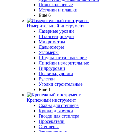
Пилы кольцевые
Метчики и плашки
Ещё 6
Измерительный инструмент
Лазерные уровни
Штангенциркули
Микрометры
Дальномеры
Угломеры
Шнуры, нити красящие
Линейки измерительные
Гидроуровни
Правила, уровни
Рулетки
Уголки строительные
Ещё 1
Крепежный инструмент
Скобы для степлера
Крюки для вязки
Гвозди для степлера
Просекатели
Степлеры
Заклепочники