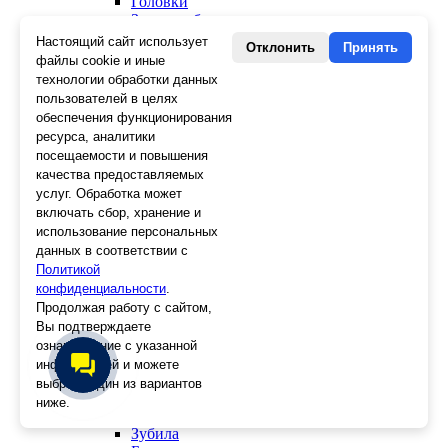
Головки
Зенкера, бородки, кернеры
Керны
Настоящий сайт использует
Отклонить
Принять
Патроны, переходники
файлы cookie и иные
Ножницы электрика
технологии обработки данных
Стопорные кольца
пользователей в целях
Съемники стопорных колец
обеспечения функционирования
Пинцеты
ресурса, аналитики
Магниты
посещаемости и повышения
Клещи для изоляции
качества предоставляемых
Кабелерезы
услуг. Обработка может
Гайкорезы
включать сбор, хранение и
Зажимы ручные
использование персональных
Подшипники
данных в соответствии с
Тиски
Политикой
Струбцины
конфиденциальности
Плоскогубцы
.
Отвертки
Продолжая работу с сайтом,
Ножницы по металлу
Вы подтверждаете
Напильники, рашпили
ознакомление с указанной
Наборы инструментов
информацией и можете
Кусачки
выбрать один из вариантов
Ключи
ниже.
Клещи
Зубила