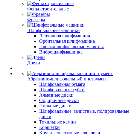
Фены строительные
Фрезеры
Шлифовальные машинки
Ленточная шлифмашина
Орбитальная шлифмашина
Плоскошлифовальные машины
Виброшлифмашинка
Дрели
Абразивно-шлифовальный инструмент
Шлифовальная бумага
Шлифовальные губки
Алмазные диски
Обдирочные диски
Пильные диски
Шлифовальные, зачистные, полировальные
диски
Точильные камни
Корщетки
Круги лепестковые для дрели