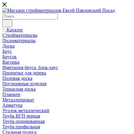
Каталог
Стройматериалы
Пиломатериалы
Доска
Брус
Брусок
Вагонка
Имитация бруса, блок-хаус
Пропитки для дерева
Половая доска
Погонажные изделия
Террасная доска
Планкен
Металлопрокат
Арматура
Уголок металлический
Труба ВГП черная
Труба оцинкованная
Труба профильная
Стальная полоса