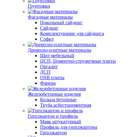
Грунтовки
Фасадные материалы
Цокольный сайдинг
Сайдинг
Комплектующие для сайдинга
Софит
Древесно-плитные материалы
Щит мебельный
ЦСП, Цементно-стружечные плиты
Оргалит
ДСП
OSB плиты
Фанера
Железобетонные изделия
Кольца бетонные
Труба асбестоцементная
Гипсокартон и профиль
Маяк штукатурный
Профиль для гипсокартона
Гипсокартон