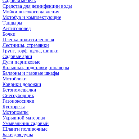
Садовая мебель
Средства для дезинфекции воды
Мойки высокого давления
Мотобур и комплектующие
Тандыры
Антигололед
Бочки
Пленка полиэтиленовая
Лестницы, стремянки
Грунт, торф, щепа, шишки
Садовые арки
Дуги парниковые
Колышки, подставки, шпалеры
Баллоны и газовые шкафы
Мотоблоки
Коврики-дорожки
Бетономешалки
Снегоуборщик
Газонокосилки
Кусторезы
Мотопомпы
Укрывной материал
Умывальник садовый
Шланги поливочные
Баки для душа