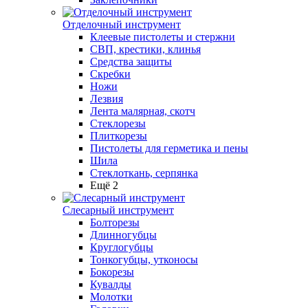
Отделочный инструмент
Клеевые пистолеты и стержни
СВП, крестики, клинья
Средства защиты
Скребки
Ножи
Лезвия
Лента малярная, скотч
Стеклорезы
Плиткорезы
Пистолеты для герметика и пены
Шила
Стеклоткань, серпянка
Ещё 2
Слесарный инструмент
Болторезы
Длинногубцы
Круглогубцы
Тонкогубцы, утконосы
Бокорезы
Кувалды
Молотки