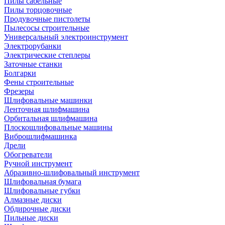
Пилы сабельные
Пилы торцовочные
Продувочные пистолеты
Пылесосы строительные
Универсальный электроинструмент
Электрорубанки
Электрические степлеры
Заточные станки
Болгарки
Фены строительные
Фрезеры
Шлифовальные машинки
Ленточная шлифмашина
Орбитальная шлифмашина
Плоскошлифовальные машины
Виброшлифмашинка
Дрели
Обогреватели
Ручной инструмент
Абразивно-шлифовальный инструмент
Шлифовальная бумага
Шлифовальные губки
Алмазные диски
Обдирочные диски
Пильные диски