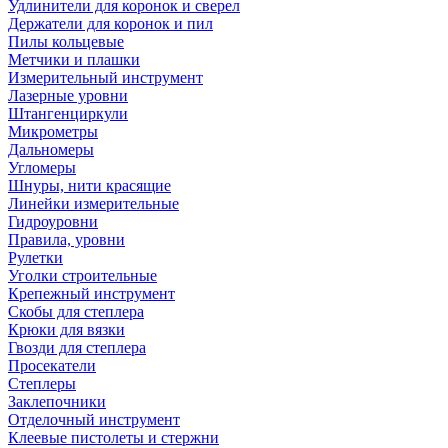
Удлинители для коронок и сверел
Держатели для коронок и пил
Пилы кольцевые
Метчики и плашки
Измерительный инструмент
Лазерные уровни
Штангенциркули
Микрометры
Дальномеры
Угломеры
Шнуры, нити красящие
Линейки измерительные
Гидроуровни
Правила, уровни
Рулетки
Уголки строительные
Крепежный инструмент
Скобы для степлера
Крюки для вязки
Гвозди для степлера
Просекатели
Степлеры
Заклепочники
Отделочный инструмент
Клеевые пистолеты и стержни