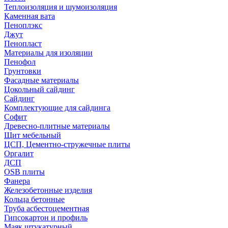
Теплоизоляция и шумоизоляция
Каменная вата
Пеноплэкс
Джут
Пенопласт
Материалы для изоляции
Пенофол
Грунтовки
Фасадные материалы
Цокольный сайдинг
Сайдинг
Комплектующие для сайдинга
Софит
Древесно-плитные материалы
Щит мебельный
ЦСП, Цементно-стружечные плиты
Оргалит
ДСП
OSB плиты
Фанера
Железобетонные изделия
Кольца бетонные
Труба асбестоцементная
Гипсокартон и профиль
Маяк штукатурный