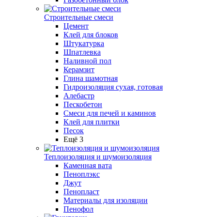
Строительные смеси
Цемент
Клей для блоков
Штукатурка
Шпатлевка
Наливной пол
Керамзит
Глина шамотная
Гидроизоляция сухая, готовая
Алебастр
Пескобетон
Смеси для печей и каминов
Клей для плитки
Песок
Ещё 3
Теплоизоляция и шумоизоляция
Каменная вата
Пеноплэкс
Джут
Пенопласт
Материалы для изоляции
Пенофол