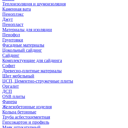
Теплоизоляция и шумоизоляция
Каменная вата
Пеноплэкс
Джут
Пенопласт
Материалы для изоляции
Пенофол
Грунтовки
Фасадные материалы
Цокольный сайдинг
Сайдинг
Комплектующие для сайдинга
Софит
Древесно-плитные материалы
Щит мебельный
ЦСП, Цементно-стружечные плиты
Оргалит
ДСП
OSB плиты
Фанера
Железобетонные изделия
Кольца бетонные
Труба асбестоцементная
Гипсокартон и профиль
Маяк штукатурный