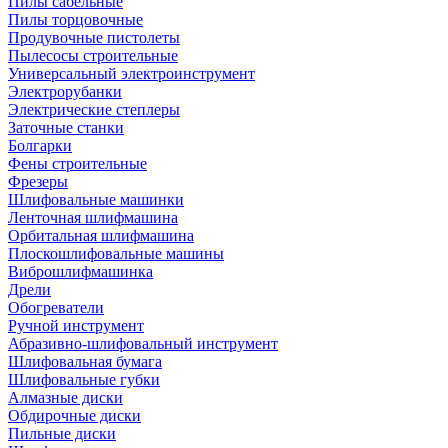
Пилы сабельные
Пилы торцовочные
Продувочные пистолеты
Пылесосы строительные
Универсальный электроинструмент
Электрорубанки
Электрические степлеры
Заточные станки
Болгарки
Фены строительные
Фрезеры
Шлифовальные машинки
Ленточная шлифмашина
Орбитальная шлифмашина
Плоскошлифовальные машины
Виброшлифмашинка
Дрели
Обогреватели
Ручной инструмент
Абразивно-шлифовальный инструмент
Шлифовальная бумага
Шлифовальные губки
Алмазные диски
Обдирочные диски
Пильные диски