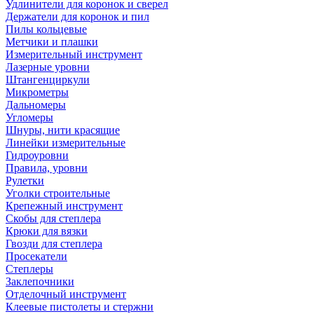
Удлинители для коронок и сверел
Держатели для коронок и пил
Пилы кольцевые
Метчики и плашки
Измерительный инструмент
Лазерные уровни
Штангенциркули
Микрометры
Дальномеры
Угломеры
Шнуры, нити красящие
Линейки измерительные
Гидроуровни
Правила, уровни
Рулетки
Уголки строительные
Крепежный инструмент
Скобы для степлера
Крюки для вязки
Гвозди для степлера
Просекатели
Степлеры
Заклепочники
Отделочный инструмент
Клеевые пистолеты и стержни