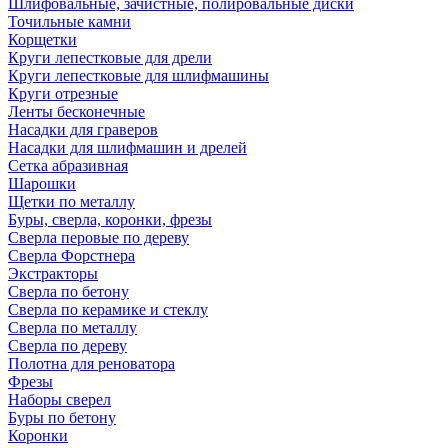
Шлифовальные, зачистные, полировальные диски
Точильные камни
Корщетки
Круги лепестковые для дрели
Круги лепестковые для шлифмашины
Круги отрезные
Ленты бесконечные
Насадки для граверов
Насадки для шлифмашин и дрелей
Сетка абразивная
Шарошки
Щетки по металлу
Буры, сверла, коронки, фрезы
Сверла перовые по дереву
Сверла Форстнера
Экстракторы
Сверла по бетону
Сверла по керамике и стеклу
Сверла по металлу
Сверла по дереву
Полотна для реноватора
Фрезы
Наборы сверел
Буры по бетону
Коронки