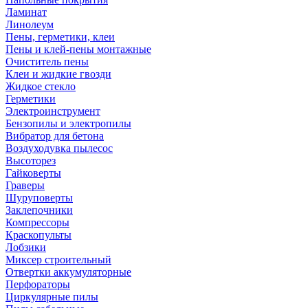
Ламинат
Линолеум
Пены, герметики, клеи
Пены и клей-пены монтажные
Очиститель пены
Клеи и жидкие гвозди
Жидкое стекло
Герметики
Электроинструмент
Бензопилы и электропилы
Вибратор для бетона
Воздуходувка пылесос
Высоторез
Гайковерты
Граверы
Шуруповерты
Заклепочники
Компрессоры
Краскопульты
Лобзики
Миксер строительный
Отвертки аккумуляторные
Перфораторы
Циркулярные пилы