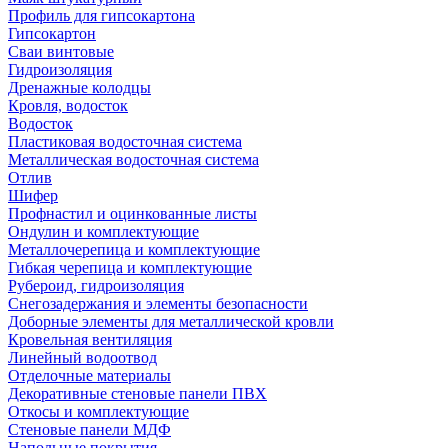
Профиль для гипсокартона
Гипсокартон
Сваи винтовые
Гидроизоляция
Дренажные колодцы
Кровля, водосток
Водосток
Пластиковая водосточная система
Металлическая водосточная система
Отлив
Шифер
Профнастил и оцинкованные листы
Ондулин и комплектующие
Металлочерепица и комплектующие
Гибкая черепица и комплектующие
Рубероид, гидроизоляция
Снегозадержания и элементы безопасности
Доборные элементы для металлической кровли
Кровельная вентиляция
Линейный водоотвод
Отделочные материалы
Декоративные стеновые панели ПВХ
Откосы и комплектующие
Стеновые панели МДФ
Напольные покрытия