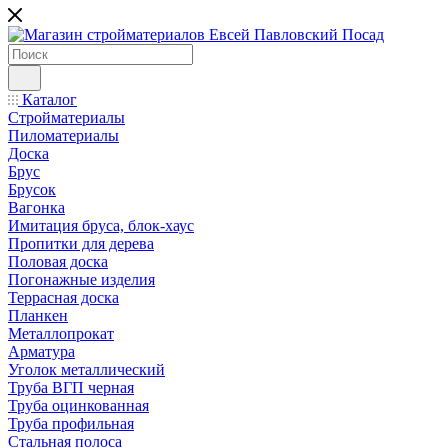
Каталог
Стройматериалы
Пиломатериалы
Доска
Брус
Брусок
Вагонка
Имитация бруса, блок-хаус
Пропитки для дерева
Половая доска
Погонажные изделия
Террасная доска
Планкен
Металлопрокат
Арматура
Уголок металлический
Труба ВГП черная
Труба оцинкованная
Труба профильная
Стальная полоса