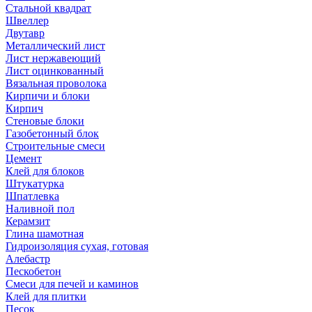
Стальной квадрат
Швеллер
Двутавр
Металлический лист
Лист нержавеющий
Лист оцинкованный
Вязальная проволока
Кирпичи и блоки
Кирпич
Стеновые блоки
Газобетонный блок
Строительные смеси
Цемент
Клей для блоков
Штукатурка
Шпатлевка
Наливной пол
Керамзит
Глина шамотная
Гидроизоляция сухая, готовая
Алебастр
Пескобетон
Смеси для печей и каминов
Клей для плитки
Песок