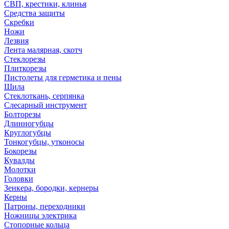
СВП, крестики, клинья
Средства защиты
Скребки
Ножи
Лезвия
Лента малярная, скотч
Стеклорезы
Плиткорезы
Пистолеты для герметика и пены
Шила
Стеклоткань, серпянка
Слесарный инструмент
Болторезы
Длинногубцы
Круглогубцы
Тонкогубцы, утконосы
Бокорезы
Кувалды
Молотки
Головки
Зенкера, бородки, кернеры
Керны
Патроны, переходники
Ножницы электрика
Стопорные кольца