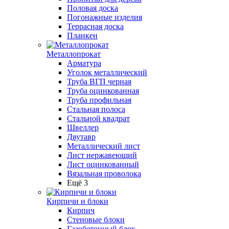
Половая доска
Погонажные изделия
Террасная доска
Планкен
Металлопрокат
Арматура
Уголок металлический
Труба ВГП черная
Труба оцинкованная
Труба профильная
Стальная полоса
Стальной квадрат
Швеллер
Двутавр
Металлический лист
Лист нержавеющий
Лист оцинкованный
Вязальная проволока
Ещё 3
Кирпичи и блоки
Кирпич
Стеновые блоки
Газобетонный блок