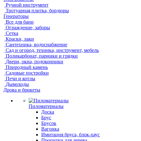
Ручной инструмент
Тротуарная плитка, бордюры
Генераторы
Все для бани
Ограждение, заборы
Сетка
Краски, лаки
Сантехника, водоснабжение
Сад и огород, техника, инструмент, мебель
Поликарбонат, парники и грядки
Двери, окна, подоконники
Природный камень
Садовые постройки
Печи и котлы
Дымоходы
Дрова и брикеты
Пиломатериалы
Доска
Брус
Брусок
Вагонка
Имитация бруса, блок-хаус
Пропитки для дерева