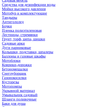
Садовая мебель
Средства для дезинфекции воды
Мойки высокого давления
Мотобур и комплектующие
Тандыры
Антигололед
Бочки
Пленка полиэтиленовая
Лестницы, стремянки
Грунт, торф, щепа, шишки
Садовые арки
Дуги парниковые
Колышки, подставки, шпалеры
Баллоны и газовые шкафы
Мотоблоки
Коврики-дорожки
Бетономешалки
Снегоуборщик
Газонокосилки
Кусторезы
Мотопомпы
Укрывной материал
Умывальник садовый
Шланги поливочные
Баки для душа