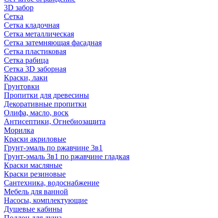
3D забор
Сетка
Сетка кладочная
Сетка металлическая
Сетка затемняющая фасадная
Сетка пластиковая
Сетка рабица
Сетка 3D заборная
Краски, лаки
Грунтовки
Пропитки для древесины
Декоративные пропитки
Олифа, масло, воск
Антисептики, Огнебиозащита
Морилка
Краски акриловые
Грунт-эмаль по ржавчине 3в1
Грунт-эмаль 3в1 по ржавчине гладкая
Краски масляные
Краски резиновые
Сантехника, водоснабжение
Мебель для ванной
Насосы, комплектующие
Душевые кабины
Поддон для душа