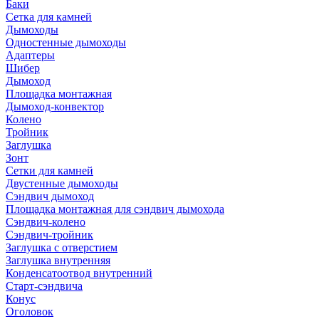
Баки
Сетка для камней
Дымоходы
Одностенные дымоходы
Адаптеры
Шибер
Дымоход
Площадка монтажная
Дымоход-конвектор
Колено
Тройник
Заглушка
Зонт
Сетки для камней
Двустенные дымоходы
Сэндвич дымоход
Площадка монтажная для сэндвич дымохода
Сэндвич-колено
Сэндвич-тройник
Заглушка с отверстием
Заглушка внутренняя
Конденсатоотвод внутренний
Старт-сэндвича
Конус
Оголовок