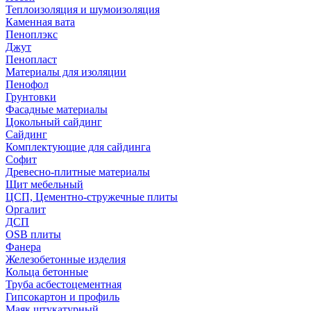
Теплоизоляция и шумоизоляция
Каменная вата
Пеноплэкс
Джут
Пенопласт
Материалы для изоляции
Пенофол
Грунтовки
Фасадные материалы
Цокольный сайдинг
Сайдинг
Комплектующие для сайдинга
Софит
Древесно-плитные материалы
Щит мебельный
ЦСП, Цементно-стружечные плиты
Оргалит
ДСП
OSB плиты
Фанера
Железобетонные изделия
Кольца бетонные
Труба асбестоцементная
Гипсокартон и профиль
Маяк штукатурный