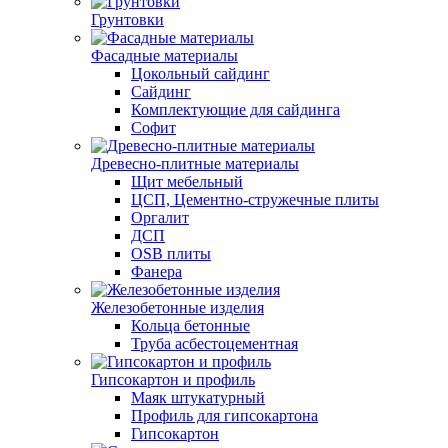
Грунтовки
Фасадные материалы
Цокольный сайдинг
Сайдинг
Комплектующие для сайдинга
Софит
Древесно-плитные материалы
Щит мебельный
ЦСП, Цементно-стружечные плиты
Оргалит
ДСП
OSB плиты
Фанера
Железобетонные изделия
Кольца бетонные
Труба асбестоцементная
Гипсокартон и профиль
Маяк штукатурный
Профиль для гипсокартона
Гипсокартон