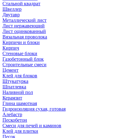
Стальной квадрат
Швеллер
Двутавр
Металлический лист
Лист нержавеющий
Лист оцинкованный
Вязальная проволока
Кирпичи и блоки
Кирпич
Стеновые блоки
Газобетонный блок
Строительные смеси
Цемент
Клей для блоков
Штукатурка
Шпатлевка
Наливной пол
Керамзит
Глина шамотная
Гидроизоляция сухая, готовая
Алебастр
Пескобетон
Смеси для печей и каминов
Клей для плитки
Песок