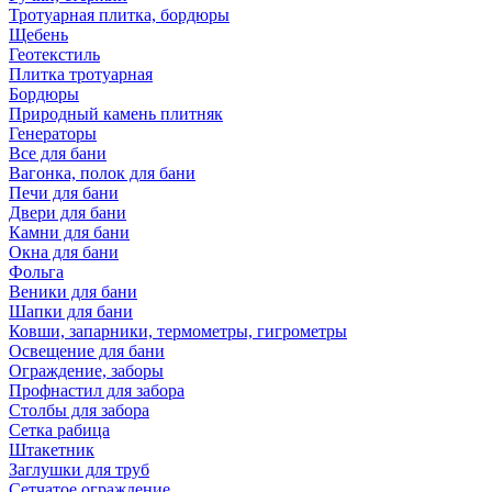
Тротуарная плитка, бордюры
Щебень
Геотекстиль
Плитка тротуарная
Бордюры
Природный камень плитняк
Генераторы
Все для бани
Вагонка, полок для бани
Печи для бани
Двери для бани
Камни для бани
Окна для бани
Фольга
Веники для бани
Шапки для бани
Ковши, запарники, термометры, гигрометры
Освещение для бани
Ограждение, заборы
Профнастил для забора
Столбы для забора
Сетка рабица
Штакетник
Заглушки для труб
Сетчатое ограждение