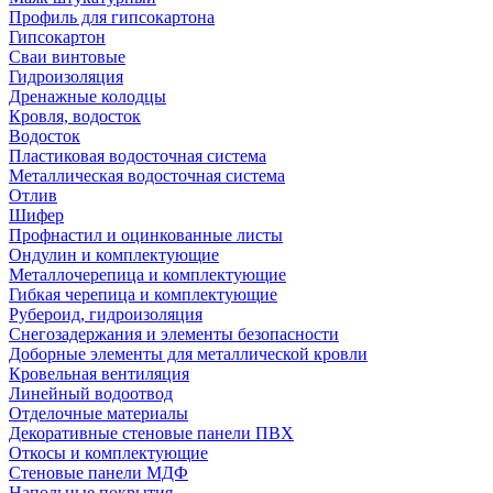
Профиль для гипсокартона
Гипсокартон
Сваи винтовые
Гидроизоляция
Дренажные колодцы
Кровля, водосток
Водосток
Пластиковая водосточная система
Металлическая водосточная система
Отлив
Шифер
Профнастил и оцинкованные листы
Ондулин и комплектующие
Металлочерепица и комплектующие
Гибкая черепица и комплектующие
Рубероид, гидроизоляция
Снегозадержания и элементы безопасности
Доборные элементы для металлической кровли
Кровельная вентиляция
Линейный водоотвод
Отделочные материалы
Декоративные стеновые панели ПВХ
Откосы и комплектующие
Стеновые панели МДФ
Напольные покрытия