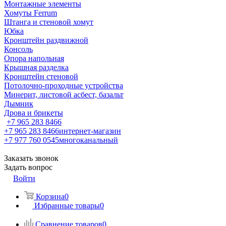
Монтажные элементы
Хомуты Ferrum
Штанга и стеновой хомут
Юбка
Кронштейн раздвижной
Консоль
Опора напольная
Крышная разделка
Кронштейн стеновой
Потолочно-проходные устройства
Минерит, листовой асбест, базальт
Дымник
Дрова и брикеты
+7 965 283 8466
+7 965 283 8466
интернет-магазин
+7 977 760 0545
многоканальный
Заказать звонок
Задать вопрос
Войти
Корзина
0
Избранные товары
0
Сравнение товаров
0