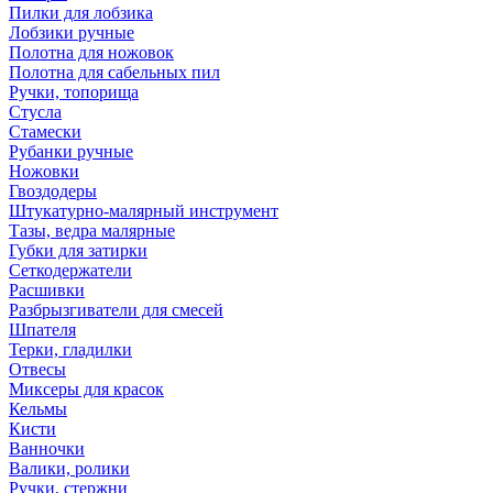
Пилки для лобзика
Лобзики ручные
Полотна для ножовок
Полотна для сабельных пил
Ручки, топорища
Стусла
Стамески
Рубанки ручные
Ножовки
Гвоздодеры
Штукатурно-малярный инструмент
Тазы, ведра малярные
Губки для затирки
Сеткодержатели
Расшивки
Разбрызгиватели для смесей
Шпателя
Терки, гладилки
Отвесы
Миксеры для красок
Кельмы
Кисти
Ванночки
Валики, ролики
Ручки, стержни