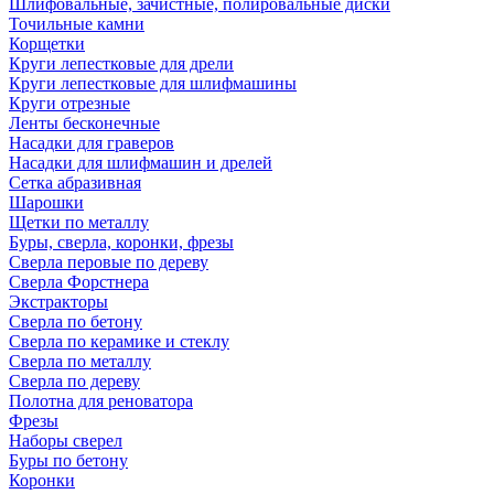
Шлифовальные, зачистные, полировальные диски
Точильные камни
Корщетки
Круги лепестковые для дрели
Круги лепестковые для шлифмашины
Круги отрезные
Ленты бесконечные
Насадки для граверов
Насадки для шлифмашин и дрелей
Сетка абразивная
Шарошки
Щетки по металлу
Буры, сверла, коронки, фрезы
Сверла перовые по дереву
Сверла Форстнера
Экстракторы
Сверла по бетону
Сверла по керамике и стеклу
Сверла по металлу
Сверла по дереву
Полотна для реноватора
Фрезы
Наборы сверел
Буры по бетону
Коронки