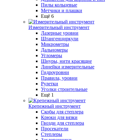
Пилы кольцевые
Метчики и плашки
Ещё 6
Измерительный инструмент
Лазерные уровни
Штангенциркули
Микрометры
Дальномеры
Угломеры
Шнуры, нити красящие
Линейки измерительные
Гидроуровни
Правила, уровни
Рулетки
Уголки строительные
Ещё 1
Крепежный инструмент
Скобы для степлера
Крюки для вязки
Гвозди для степлера
Просекатели
Степлеры
Заклепочники