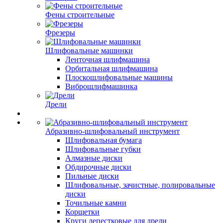
Фены строительные
Фрезеры
Шлифовальные машинки
Ленточная шлифмашина
Орбитальная шлифмашина
Плоскошлифовальные машины
Виброшлифмашинка
Дрели
Абразивно-шлифовальный инструмент
Шлифовальная бумага
Шлифовальные губки
Алмазные диски
Обдирочные диски
Пильные диски
Шлифовальные, зачистные, полировальные
диски
Точильные камни
Корщетки
Круги лепестковые для дрели