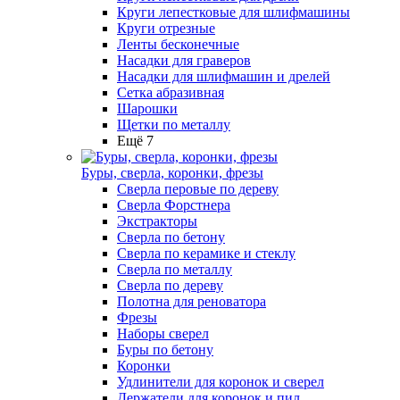
Круги лепестковые для шлифмашины
Круги отрезные
Ленты бесконечные
Насадки для граверов
Насадки для шлифмашин и дрелей
Сетка абразивная
Шарошки
Щетки по металлу
Ещё 7
Буры, сверла, коронки, фрезы
Сверла перовые по дереву
Сверла Форстнера
Экстракторы
Сверла по бетону
Сверла по керамике и стеклу
Сверла по металлу
Сверла по дереву
Полотна для реноватора
Фрезы
Наборы сверел
Буры по бетону
Коронки
Удлинители для коронок и сверел
Держатели для коронок и пил