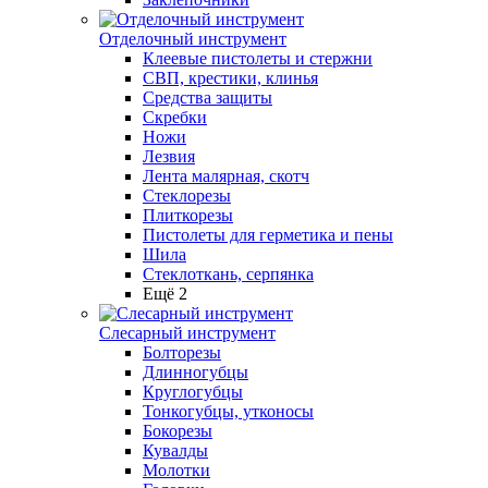
Отделочный инструмент
Клеевые пистолеты и стержни
СВП, крестики, клинья
Средства защиты
Скребки
Ножи
Лезвия
Лента малярная, скотч
Стеклорезы
Плиткорезы
Пистолеты для герметика и пены
Шила
Стеклоткань, серпянка
Ещё 2
Слесарный инструмент
Болторезы
Длинногубцы
Круглогубцы
Тонкогубцы, утконосы
Бокорезы
Кувалды
Молотки