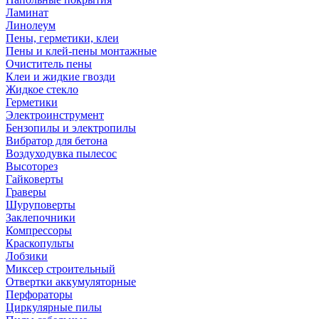
Ламинат
Линолеум
Пены, герметики, клеи
Пены и клей-пены монтажные
Очиститель пены
Клеи и жидкие гвозди
Жидкое стекло
Герметики
Электроинструмент
Бензопилы и электропилы
Вибратор для бетона
Воздуходувка пылесос
Высоторез
Гайковерты
Граверы
Шуруповерты
Заклепочники
Компрессоры
Краскопульты
Лобзики
Миксер строительный
Отвертки аккумуляторные
Перфораторы
Циркулярные пилы