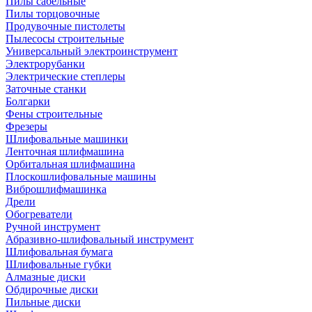
Пилы сабельные
Пилы торцовочные
Продувочные пистолеты
Пылесосы строительные
Универсальный электроинструмент
Электрорубанки
Электрические степлеры
Заточные станки
Болгарки
Фены строительные
Фрезеры
Шлифовальные машинки
Ленточная шлифмашина
Орбитальная шлифмашина
Плоскошлифовальные машины
Виброшлифмашинка
Дрели
Обогреватели
Ручной инструмент
Абразивно-шлифовальный инструмент
Шлифовальная бумага
Шлифовальные губки
Алмазные диски
Обдирочные диски
Пильные диски