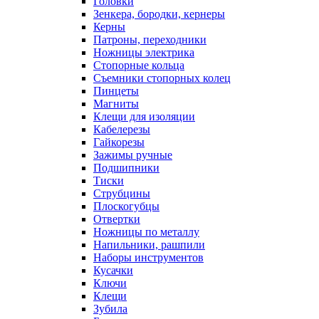
Головки
Зенкера, бородки, кернеры
Керны
Патроны, переходники
Ножницы электрика
Стопорные кольца
Съемники стопорных колец
Пинцеты
Магниты
Клещи для изоляции
Кабелерезы
Гайкорезы
Зажимы ручные
Подшипники
Тиски
Струбцины
Плоскогубцы
Отвертки
Ножницы по металлу
Напильники, рашпили
Наборы инструментов
Кусачки
Ключи
Клещи
Зубила