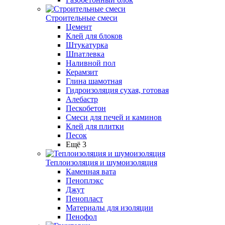
Строительные смеси
Цемент
Клей для блоков
Штукатурка
Шпатлевка
Наливной пол
Керамзит
Глина шамотная
Гидроизоляция сухая, готовая
Алебастр
Пескобетон
Смеси для печей и каминов
Клей для плитки
Песок
Ещё 3
Теплоизоляция и шумоизоляция
Каменная вата
Пеноплэкс
Джут
Пенопласт
Материалы для изоляции
Пенофол