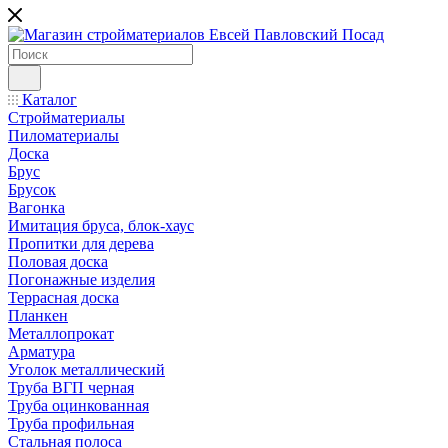
Каталог
Стройматериалы
Пиломатериалы
Доска
Брус
Брусок
Вагонка
Имитация бруса, блок-хаус
Пропитки для дерева
Половая доска
Погонажные изделия
Террасная доска
Планкен
Металлопрокат
Арматура
Уголок металлический
Труба ВГП черная
Труба оцинкованная
Труба профильная
Стальная полоса