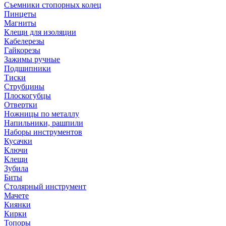
Съемники стопорных колец
Пинцеты
Магниты
Клещи для изоляции
Кабелерезы
Гайкорезы
Зажимы ручные
Подшипники
Тиски
Струбцины
Плоскогубцы
Отвертки
Ножницы по металлу
Напильники, рашпили
Наборы инструментов
Кусачки
Ключи
Клещи
Зубила
Биты
Столярный инструмент
Мачете
Киянки
Кирки
Топоры