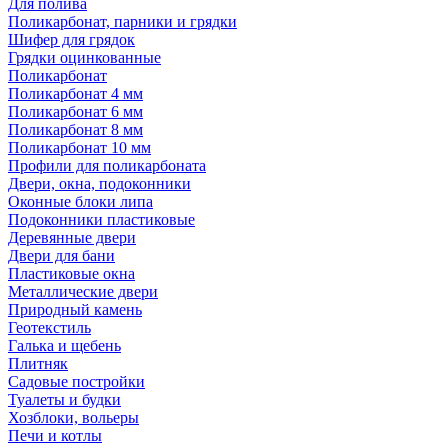
Для полива
Поликарбонат, парники и грядки
Шифер для грядок
Грядки оцинкованные
Поликарбонат
Поликарбонат 4 мм
Поликарбонат 6 мм
Поликарбонат 8 мм
Поликарбонат 10 мм
Профили для поликарбоната
Двери, окна, подоконники
Оконные блоки липа
Подоконники пластиковые
Деревянные двери
Двери для бани
Пластиковые окна
Металлические двери
Природный камень
Геотекстиль
Галька и щебень
Плитняк
Садовые постройки
Туалеты и будки
Хозблоки, вольеры
Печи и котлы