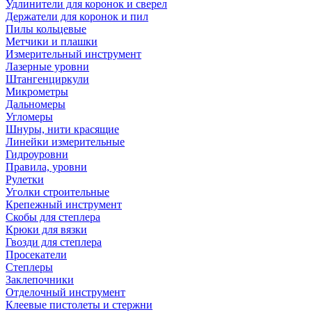
Удлинители для коронок и сверел
Держатели для коронок и пил
Пилы кольцевые
Метчики и плашки
Измерительный инструмент
Лазерные уровни
Штангенциркули
Микрометры
Дальномеры
Угломеры
Шнуры, нити красящие
Линейки измерительные
Гидроуровни
Правила, уровни
Рулетки
Уголки строительные
Крепежный инструмент
Скобы для степлера
Крюки для вязки
Гвозди для степлера
Просекатели
Степлеры
Заклепочники
Отделочный инструмент
Клеевые пистолеты и стержни