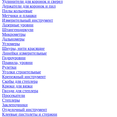
Удлинители для коронок и сверел
Держатели для коронок и пил
Пилы кольцевые
Метчики и плашки
Измерительный инструмент
Лазерные уровни
Штангенциркули
Микрометры
Дальномеры
Угломеры
Шнуры, нити красящие
Линейки измерительные
Гидроуровни
Правила, уровни
Рулетки
Уголки строительные
Крепежный инструмент
Скобы для степлера
Крюки для вязки
Гвозди для степлера
Просекатели
Степлеры
Заклепочники
Отделочный инструмент
Клеевые пистолеты и стержни