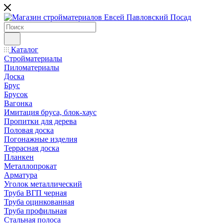
Каталог
Стройматериалы
Пиломатериалы
Доска
Брус
Брусок
Вагонка
Имитация бруса, блок-хаус
Пропитки для дерева
Половая доска
Погонажные изделия
Террасная доска
Планкен
Металлопрокат
Арматура
Уголок металлический
Труба ВГП черная
Труба оцинкованная
Труба профильная
Стальная полоса