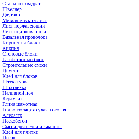
Стальной квадрат
Швеллер
Двутавр
Металлический лист
Лист нержавеющий
Лист оцинкованный
Вязальная проволока
Кирпичи и блоки
Кирпич
Стеновые блоки
Газобетонный блок
Строительные смеси
Цемент
Клей для блоков
Штукатурка
Шпатлевка
Наливной пол
Керамзит
Глина шамотная
Гидроизоляция сухая, готовая
Алебастр
Пескобетон
Смеси для печей и каминов
Клей для плитки
Песок