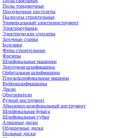
Пилы сабельные
Пилы торцовочные
Продувочные пистолеты
Пылесосы строительные
Универсальный электроинструмент
Электрорубанки
Электрические степлеры
Заточные станки
Болгарки
Фены строительные
Фрезеры
Шлифовальные машинки
Ленточная шлифмашина
Орбитальная шлифмашина
Плоскошлифовальные машины
Виброшлифмашинка
Дрели
Обогреватели
Ручной инструмент
Абразивно-шлифовальный инструмент
Шлифовальная бумага
Шлифовальные губки
Алмазные диски
Обдирочные диски
Пильные диски