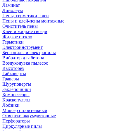
Ламинат
Линолеум
Пены, герметики, клеи
Пены и клей-пены монтажные
Очиститель пены
Клеи и жидкие гвозди
Жидкое стекло
Герметики
Электроинструмент
Бензопилы и электропилы
Вибратор для бетона
Воздуходувка пылесос
Высоторез
Гайковерты
Граверы
Шуруповерты
Заклепочники
Компрессоры
Краскопульты
Лобзики
Миксер строительный
Отвертки аккумуляторные
Перфораторы
Циркулярные пилы