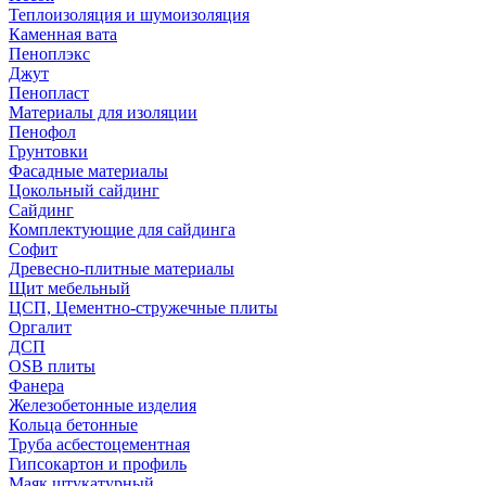
Теплоизоляция и шумоизоляция
Каменная вата
Пеноплэкс
Джут
Пенопласт
Материалы для изоляции
Пенофол
Грунтовки
Фасадные материалы
Цокольный сайдинг
Сайдинг
Комплектующие для сайдинга
Софит
Древесно-плитные материалы
Щит мебельный
ЦСП, Цементно-стружечные плиты
Оргалит
ДСП
OSB плиты
Фанера
Железобетонные изделия
Кольца бетонные
Труба асбестоцементная
Гипсокартон и профиль
Маяк штукатурный