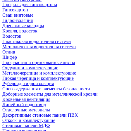
Профиль для гипсокартона
Гипсокартон
Сваи винтовые
Гидроизоляция
Дренажные колодцы
Кровля, водосток
Водосток
Пластиковая водосточная система
Металлическая водосточная система
Отлив
Шифер
Профнастил и оцинкованные листы
Ондулин и комплектующие
Металлочерепица и комплектующие
Гибкая черепица и комплектующие
Рубероид, гидроизоляция
Снегозадержания и элементы безопасности
Доборные элементы для металлической кровли
Кровельная вентиляция
Линейный водоотвод
Отделочные материалы
Декоративные стеновые панели ПВХ
Откосы и комплектующие
Стеновые панели МДФ
Напольные покрытия