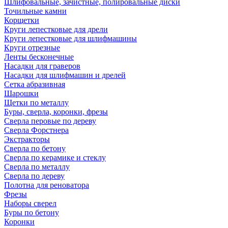
Шлифовальные, зачистные, полировальные диски
Точильные камни
Корщетки
Круги лепестковые для дрели
Круги лепестковые для шлифмашины
Круги отрезные
Ленты бесконечные
Насадки для граверов
Насадки для шлифмашин и дрелей
Сетка абразивная
Шарошки
Щетки по металлу
Буры, сверла, коронки, фрезы
Сверла перовые по дереву
Сверла Форстнера
Экстракторы
Сверла по бетону
Сверла по керамике и стеклу
Сверла по металлу
Сверла по дереву
Полотна для реноватора
Фрезы
Наборы сверел
Буры по бетону
Коронки