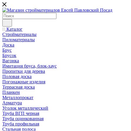
Каталог
Стройматериалы
Пиломатериалы
Доска
Брус
Брусок
Вагонка
Имитация бруса, блок-хаус
Пропитки для дерева
Половая доска
Погонажные изделия
Террасная доска
Планкен
Металлопрокат
Арматура
Уголок металлический
Труба ВГП черная
Труба оцинкованная
Труба профильная
Стальная полоса