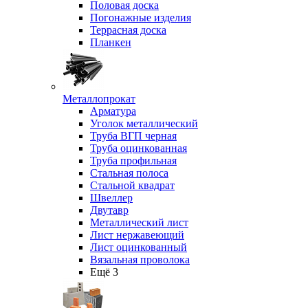
Половая доска
Погонажные изделия
Террасная доска
Планкен
Металлопрокат
Арматура
Уголок металлический
Труба ВГП черная
Труба оцинкованная
Труба профильная
Стальная полоса
Стальной квадрат
Швеллер
Двутавр
Металлический лист
Лист нержавеющий
Лист оцинкованный
Вязальная проволока
Ещё 3