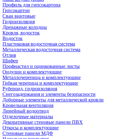
Профиль для гипсокартона
Гипсокартон
Сваи винтовые
Гидроизоляция
Дренажные колодцы
Кровля, водосток
Водосток
Пластиковая водосточная система
Металлическая водосточная система
Отлив
Шифер
Профнастил и оцинкованные листы
Ондулин и комплектующие
Металлочерепица и комплектующие
Гибкая черепица и комплектующие
Рубероид, гидроизоляция
Снегозадержания и элементы безопасности
Доборные элементы для металлической кровли
Кровельная вентиляция
Линейный водоотвод
Отделочные материалы
Декоративные стеновые панели ПВХ
Откосы и комплектующие
Стеновые панели МДФ
Напольные покрытия