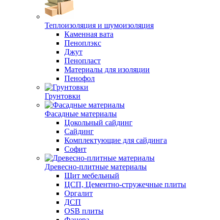
Теплоизоляция и шумоизоляция
Каменная вата
Пеноплэкс
Джут
Пенопласт
Материалы для изоляции
Пенофол
Грунтовки
Фасадные материалы
Цокольный сайдинг
Сайдинг
Комплектующие для сайдинга
Софит
Древесно-плитные материалы
Щит мебельный
ЦСП, Цементно-стружечные плиты
Оргалит
ДСП
OSB плиты
Фанера