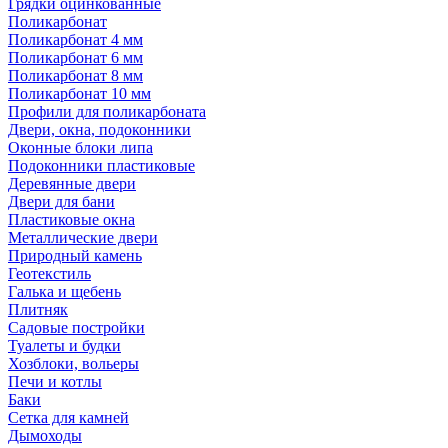
Грядки оцинкованные
Поликарбонат
Поликарбонат 4 мм
Поликарбонат 6 мм
Поликарбонат 8 мм
Поликарбонат 10 мм
Профили для поликарбоната
Двери, окна, подоконники
Оконные блоки липа
Подоконники пластиковые
Деревянные двери
Двери для бани
Пластиковые окна
Металлические двери
Природный камень
Геотекстиль
Галька и щебень
Плитняк
Садовые постройки
Туалеты и будки
Хозблоки, вольеры
Печи и котлы
Баки
Сетка для камней
Дымоходы