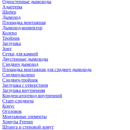
Одностенные дымоходы
Адаптеры
Шибер
Дымоход
Площадка монтажная
Дымоход-конвектор
Колено
Тройник
Заглушка
Зонт
Сетки для камней
Двустенные дымоходы
Сэндвич дымоход
Площадка монтажная для сэндвич дымохода
Сэндвич-колено
Сэндвич-тройник
Заглушка с отверстием
Заглушка внутренняя
Конденсатоотвод внутренний
Старт-сэндвича
Конус
Оголовок
Монтажные элементы
Хомуты Ferrum
Штанга и стеновой хомут