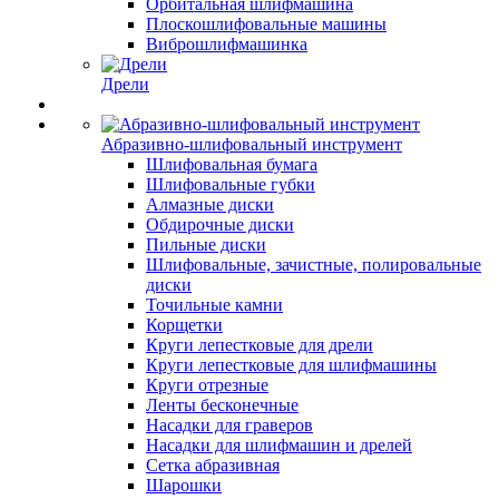
Орбитальная шлифмашина
Плоскошлифовальные машины
Виброшлифмашинка
Дрели
Абразивно-шлифовальный инструмент
Шлифовальная бумага
Шлифовальные губки
Алмазные диски
Обдирочные диски
Пильные диски
Шлифовальные, зачистные, полировальные
диски
Точильные камни
Корщетки
Круги лепестковые для дрели
Круги лепестковые для шлифмашины
Круги отрезные
Ленты бесконечные
Насадки для граверов
Насадки для шлифмашин и дрелей
Сетка абразивная
Шарошки