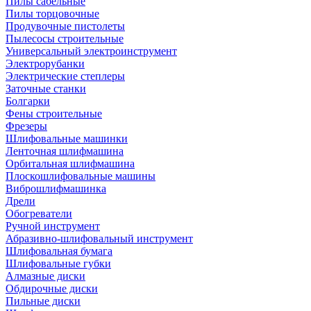
Пилы сабельные
Пилы торцовочные
Продувочные пистолеты
Пылесосы строительные
Универсальный электроинструмент
Электрорубанки
Электрические степлеры
Заточные станки
Болгарки
Фены строительные
Фрезеры
Шлифовальные машинки
Ленточная шлифмашина
Орбитальная шлифмашина
Плоскошлифовальные машины
Виброшлифмашинка
Дрели
Обогреватели
Ручной инструмент
Абразивно-шлифовальный инструмент
Шлифовальная бумага
Шлифовальные губки
Алмазные диски
Обдирочные диски
Пильные диски