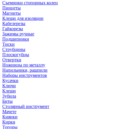
Съемники стопорных колец
Пинцеты
Магниты
Клещи для изоляции
Кабелерезы
Гайкорезы
Зажимы ручные
Подшипники
Тиски
Струбцины
Плоскогубцы
Отвертки
Ножницы по металлу
Напильники, рашпили
Наборы инструментов
Кусачки
Ключи
Клещи
Зубила
Биты
Столярный инструмент
Мачете
Киянки
Кирки
Топоры