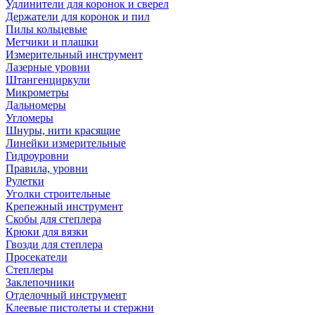
Удлинители для коронок и сверел
Держатели для коронок и пил
Пилы кольцевые
Метчики и плашки
Измерительный инструмент
Лазерные уровни
Штангенциркули
Микрометры
Дальномеры
Угломеры
Шнуры, нити красящие
Линейки измерительные
Гидроуровни
Правила, уровни
Рулетки
Уголки строительные
Крепежный инструмент
Скобы для степлера
Крюки для вязки
Гвозди для степлера
Просекатели
Степлеры
Заклепочники
Отделочный инструмент
Клеевые пистолеты и стержни