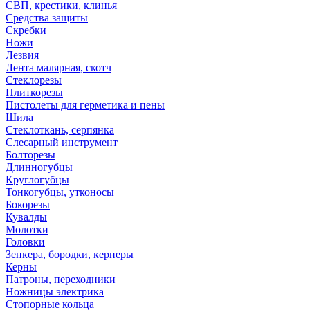
СВП, крестики, клинья
Средства защиты
Скребки
Ножи
Лезвия
Лента малярная, скотч
Стеклорезы
Плиткорезы
Пистолеты для герметика и пены
Шила
Стеклоткань, серпянка
Слесарный инструмент
Болторезы
Длинногубцы
Круглогубцы
Тонкогубцы, утконосы
Бокорезы
Кувалды
Молотки
Головки
Зенкера, бородки, кернеры
Керны
Патроны, переходники
Ножницы электрика
Стопорные кольца