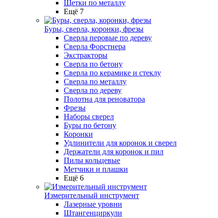
Щетки по металлу
Ещё 7
Буры, сверла, коронки, фрезы
Сверла перовые по дереву
Сверла Форстнера
Экстракторы
Сверла по бетону
Сверла по керамике и стеклу
Сверла по металлу
Сверла по дереву
Полотна для реноватора
Фрезы
Наборы сверел
Буры по бетону
Коронки
Удлинители для коронок и сверел
Держатели для коронок и пил
Пилы кольцевые
Метчики и плашки
Ещё 6
Измерительный инструмент
Лазерные уровни
Штангенциркули