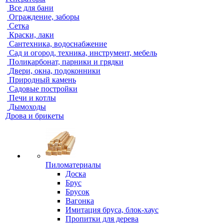
Все для бани
Ограждение, заборы
Сетка
Краски, лаки
Сантехника, водоснабжение
Сад и огород, техника, инструмент, мебель
Поликарбонат, парники и грядки
Двери, окна, подоконники
Природный камень
Садовые постройки
Печи и котлы
Дымоходы
Дрова и брикеты
Пиломатериалы
Доска
Брус
Брусок
Вагонка
Имитация бруса, блок-хаус
Пропитки для дерева