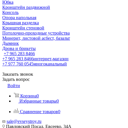
Юбка
Кронштейн раздвижной
Консоль
Опора напольная
Крышная разделка
Кронштейн стеновой
Потолочно-проходные устройства
Минерит, листовой асбест, базальт
Дымник
Дрова и брикеты
+7 965 283 8466
+7 965 283 8466
интернет-магазин
+7 977 760 0545
многоканальный
Заказать звонок
Задать вопрос
Войти
Корзина
0
Избранные товары
0
Сравнение товаров
0
sale@evseystroy.ru
Павловский Посад, Евсеево, 34А