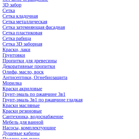
3D забор
Сетка
Сетка кладочная
Сетка металлическая
Сетка затемняющая фасадная
Сетка пластиковая
Сетка рабица
Сетка 3D заборная
Краски, лаки
Грунтовки
Пропитки для древесины
Декоративные пропитки
Олифа, масло, воск
Антисептики, Огнебиозащита
Морилка
Краски акриловые
Грунт-эмаль по ржавчине 3в1
Грунт-эмаль 3в1 по ржавчине гладкая
Краски масляные
Краски резиновые
Сантехника, водоснабжение
Мебель для ванной
Насосы, комплектующие
Душевые кабины
Поддон для душа