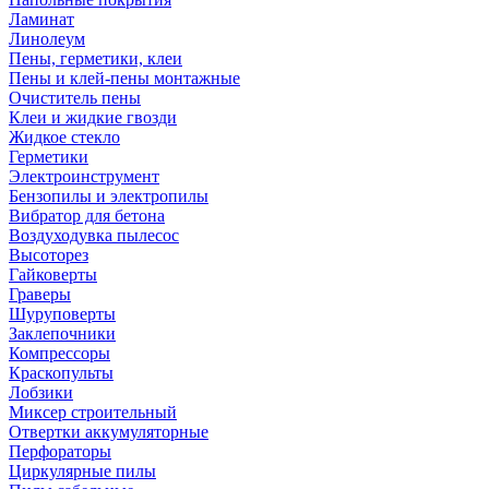
Ламинат
Линолеум
Пены, герметики, клеи
Пены и клей-пены монтажные
Очиститель пены
Клеи и жидкие гвозди
Жидкое стекло
Герметики
Электроинструмент
Бензопилы и электропилы
Вибратор для бетона
Воздуходувка пылесос
Высоторез
Гайковерты
Граверы
Шуруповерты
Заклепочники
Компрессоры
Краскопульты
Лобзики
Миксер строительный
Отвертки аккумуляторные
Перфораторы
Циркулярные пилы