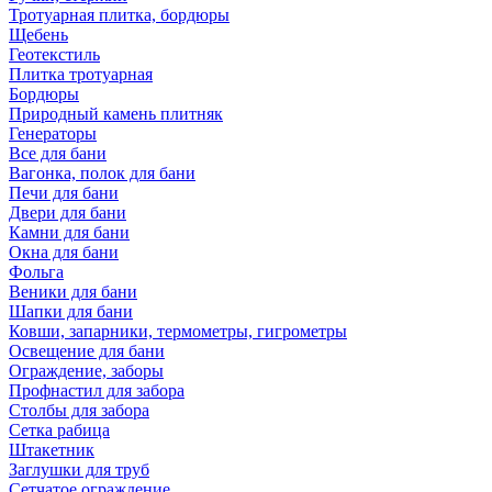
Тротуарная плитка, бордюры
Щебень
Геотекстиль
Плитка тротуарная
Бордюры
Природный камень плитняк
Генераторы
Все для бани
Вагонка, полок для бани
Печи для бани
Двери для бани
Камни для бани
Окна для бани
Фольга
Веники для бани
Шапки для бани
Ковши, запарники, термометры, гигрометры
Освещение для бани
Ограждение, заборы
Профнастил для забора
Столбы для забора
Сетка рабица
Штакетник
Заглушки для труб
Сетчатое ограждение