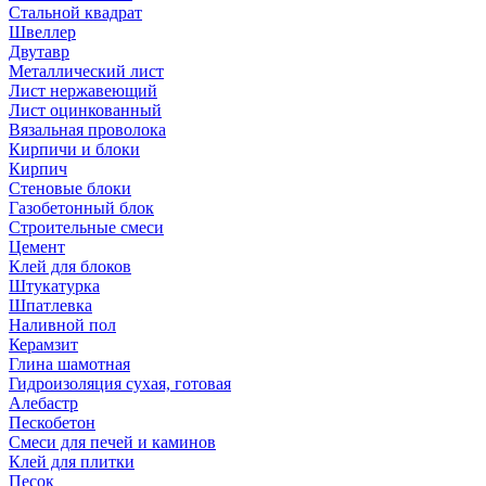
Стальной квадрат
Швеллер
Двутавр
Металлический лист
Лист нержавеющий
Лист оцинкованный
Вязальная проволока
Кирпичи и блоки
Кирпич
Стеновые блоки
Газобетонный блок
Строительные смеси
Цемент
Клей для блоков
Штукатурка
Шпатлевка
Наливной пол
Керамзит
Глина шамотная
Гидроизоляция сухая, готовая
Алебастр
Пескобетон
Смеси для печей и каминов
Клей для плитки
Песок