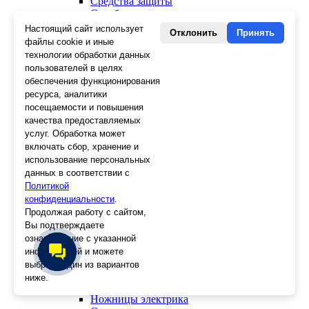
Средства защиты
Скребки
Ножи
Настоящий сайт использует
Отклонить
Принять
Лезвия
файлы cookie и иные
Лента малярная, скотч
технологии обработки данных
Стеклорезы
пользователей в целях
Плиткорезы
обеспечения функционирования
Пистолеты для герметика и пены
ресурса, аналитики
Шила
посещаемости и повышения
Стеклоткань, серпянка
качества предоставляемых
Ещё 2
услуг. Обработка может
включать сбор, хранение и
Слесарный инструмент
использование персональных
Болторезы
данных в соответствии с
Длинногубцы
Политикой
Круглогубцы
конфиденциальности
Тонкогубцы, утконосы
.
Бокорезы
Продолжая работу с сайтом,
Кувалды
Вы подтверждаете
Молотки
ознакомление с указанной
Головки
информацией и можете
Зенкера, бородки, кернеры
выбрать один из вариантов
Керны
ниже.
Патроны, переходники
Ножницы электрика