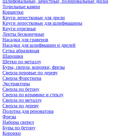
Шлифовальные, зачистные, полировальные диски
Точильные камни
Корщетки
Круги лепестковые для дрели
Круги лепестковые для шлифмашины
Круги отрезные
Ленты бесконечные
Насадки для граверов
Насадки для шлифмашин и дрелей
Сетка абразивная
Шарошки
Щетки по металлу
Буры, сверла, коронки, фрезы
Сверла перовые по дереву
Сверла Форстнера
Экстракторы
Сверла по бетону
Сверла по керамике и стеклу
Сверла по металлу
Сверла по дереву
Полотна для реноватора
Фрезы
Наборы сверел
Буры по бетону
Коронки