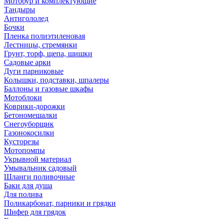
Мотобур и комплектующие
Тандыры
Антигололед
Бочки
Пленка полиэтиленовая
Лестницы, стремянки
Грунт, торф, щепа, шишки
Садовые арки
Дуги парниковые
Колышки, подставки, шпалеры
Баллоны и газовые шкафы
Мотоблоки
Коврики-дорожки
Бетономешалки
Снегоуборщик
Газонокосилки
Кусторезы
Мотопомпы
Укрывной материал
Умывальник садовый
Шланги поливочные
Баки для душа
Для полива
Поликарбонат, парники и грядки
Шифер для грядок