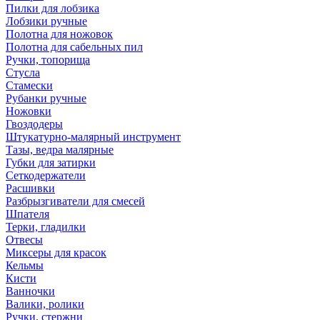
Пилки для лобзика
Лобзики ручные
Полотна для ножовок
Полотна для сабельных пил
Ручки, топорища
Стусла
Стамески
Рубанки ручные
Ножовки
Гвоздодеры
Штукатурно-малярный инструмент
Тазы, ведра малярные
Губки для затирки
Сеткодержатели
Расшивки
Разбрызгиватели для смесей
Шпателя
Терки, гладилки
Отвесы
Миксеры для красок
Кельмы
Кисти
Ванночки
Валики, ролики
Ручки, стержни