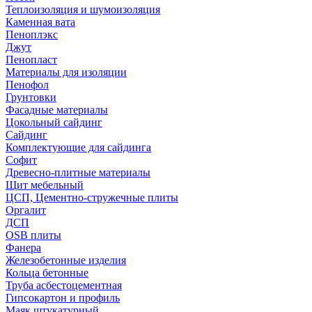
Теплоизоляция и шумоизоляция
Каменная вата
Пеноплэкс
Джут
Пенопласт
Материалы для изоляции
Пенофол
Грунтовки
Фасадные материалы
Цокольный сайдинг
Сайдинг
Комплектующие для сайдинга
Софит
Древесно-плитные материалы
Щит мебельный
ЦСП, Цементно-стружечные плиты
Оргалит
ДСП
OSB плиты
Фанера
Железобетонные изделия
Кольца бетонные
Труба асбестоцементная
Гипсокартон и профиль
Маяк штукатурный