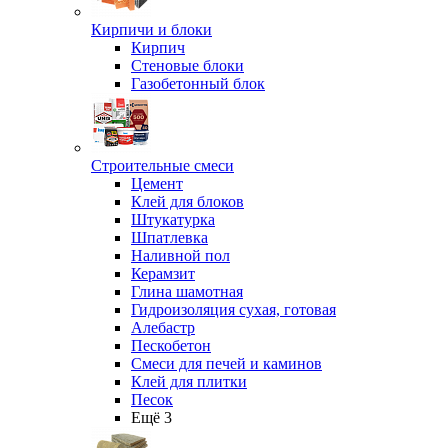
Кирпичи и блоки
Кирпич
Стеновые блоки
Газобетонный блок
Строительные смеси
Цемент
Клей для блоков
Штукатурка
Шпатлевка
Наливной пол
Керамзит
Глина шамотная
Гидроизоляция сухая, готовая
Алебастр
Пескобетон
Смеси для печей и каминов
Клей для плитки
Песок
Ещё 3