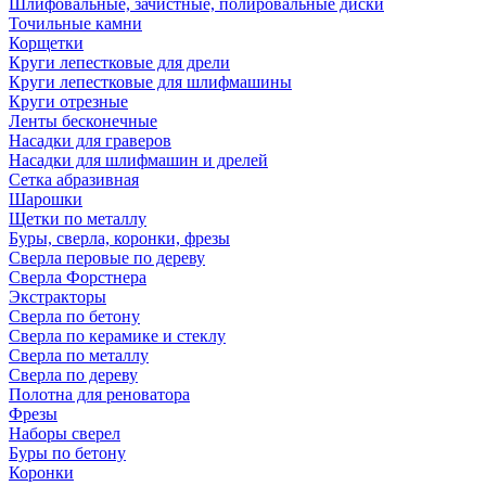
Шлифовальные, зачистные, полировальные диски
Точильные камни
Корщетки
Круги лепестковые для дрели
Круги лепестковые для шлифмашины
Круги отрезные
Ленты бесконечные
Насадки для граверов
Насадки для шлифмашин и дрелей
Сетка абразивная
Шарошки
Щетки по металлу
Буры, сверла, коронки, фрезы
Сверла перовые по дереву
Сверла Форстнера
Экстракторы
Сверла по бетону
Сверла по керамике и стеклу
Сверла по металлу
Сверла по дереву
Полотна для реноватора
Фрезы
Наборы сверел
Буры по бетону
Коронки