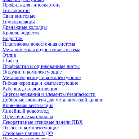
Профиль для гипсокартона
Гипсокартон
Сваи винтовые
Гидроизоляция
Дренажные колодцы
Кровля, водосток
Водосток
Пластиковая водосточная система
Металлическая водосточная система
Отлив
Шифер
Профнастил и оцинкованные листы
Ондулин и комплектующие
Металлочерепица и комплектующие
Гибкая черепица и комплектующие
Рубероид, гидроизоляция
Снегозадержания и элементы безопасности
Доборные элементы для металлической кровли
Кровельная вентиляция
Линейный водоотвод
Отделочные материалы
Декоративные стеновые панели ПВХ
Откосы и комплектующие
Стеновые панели МДФ
Напольные покрытия