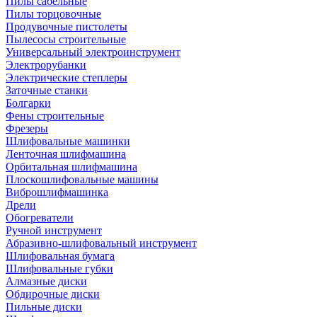
Пилы сабельные
Пилы торцовочные
Продувочные пистолеты
Пылесосы строительные
Универсальный электроинструмент
Электрорубанки
Электрические степлеры
Заточные станки
Болгарки
Фены строительные
Фрезеры
Шлифовальные машинки
Ленточная шлифмашина
Орбитальная шлифмашина
Плоскошлифовальные машины
Виброшлифмашинка
Дрели
Обогреватели
Ручной инструмент
Абразивно-шлифовальный инструмент
Шлифовальная бумага
Шлифовальные губки
Алмазные диски
Обдирочные диски
Пильные диски