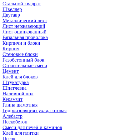
Стальной квадрат
Швеллер
Двутавр
Металлический лист
Лист нержавеющий
Лист оцинкованный
Вязальная проволока
Кирпичи и блоки
Кирпич
Стеновые блоки
Газобетонный блок
Строительные смеси
Цемент
Клей для блоков
Штукатурка
Шпатлевка
Наливной пол
Керамзит
Глина шамотная
Гидроизоляция сухая, готовая
Алебастр
Пескобетон
Смеси для печей и каминов
Клей для плитки
Песок