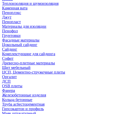
Теплоизоляция и шумоизоляция
Каменная вата
Пеноплэкс
Джут
Пенопласт
Материалы для изоляции
Пенофол
Грунтовки
Фасадные материалы
Цокольный сайдинг
Сайдинг
Комплектующие для сайдинга
Софит
Древесно-плитные материалы
Щит мебельный
ЦСП, Цементно-стружечные плиты
Оргалит
ДСП
OSB плиты
Фанера
Железобетонные изделия
Кольца бетонные
Труба асбестоцементная
Гипсокартон и профиль
Маяк штукатурный