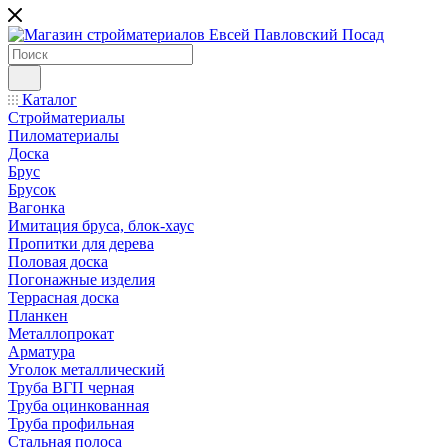
Каталог
Стройматериалы
Пиломатериалы
Доска
Брус
Брусок
Вагонка
Имитация бруса, блок-хаус
Пропитки для дерева
Половая доска
Погонажные изделия
Террасная доска
Планкен
Металлопрокат
Арматура
Уголок металлический
Труба ВГП черная
Труба оцинкованная
Труба профильная
Стальная полоса