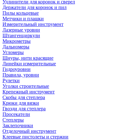
Удлинители для коронок и сверел
Держатели для коронок и пил
Пилы кольцевые
Метчики и плашки
Измерительный инструмент
Лазерные уровни
Штангенциркули
Микрометры
Дальномеры
Угломеры
Шнуры, нити красящие
Линейки измерительные
Гидроуровни
Правила, уровни
Рулетки
Уголки строительные
Крепежный инструмент
Скобы для степлера
Крюки для вязки
Гвозди для степлера
Просекатели
Степлеры
Заклепочники
Отделочный инструмент
Клеевые пистолеты и стержни