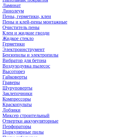
Ламинат
Линолеум
Пены, герметики, клеи
Пены и клей-пены монтажные
Очиститель пены
Клеи и жидкие гвозди
Жидкое стекло
Герметики
Электроинструмент
Бензопилы и электропилы
Вибратор для бетона
Воздуходувка пылесос
Высоторез
Гайковерты
Граверы
Шуруповерты
Заклепочники
Компрессоры
Краскопульты
Лобзики
Миксер строительный
Отвертки аккумуляторные
Перфораторы
Циркулярные пилы