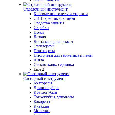
Отделочный инструмент
Клеевые пистолеты и стержни
СВП, крестики, клинья
Средства защиты
Скребки
Ножи
Лезвия
Лента малярная, скотч
Стеклорезы
Плиткорезы
Пистолеты для герметика и пены
Шила
Стеклоткань, серпянка
Ещё 2
Слесарный инструмент
Болторезы
Длинногубцы
Круглогубцы
Тонкогубцы, утконосы
Бокорезы
Кувалды
Молотки