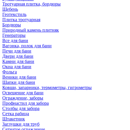
Тротуарная плитка, бордюры
Щебень
Геотекстиль
Плитка тротуарная
Бордюры
Природный камень плитняк
Генераторы
Все для бани
Вагонка, полок для бани
Печи для бани
Двери для бани
Камни для бани
Окна для бани
Фольга
Веники для бани
Шапки для бани
Ковши, запарники, термометры, гигрометры
Освещение для бани
Ограждение, заборы
Профнастил для забора
Столбы для забора
Сетка рабица
Штакетник
Заглушки для труб
Сетчатое ограждение