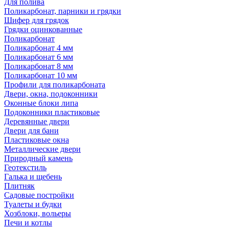
Для полива
Поликарбонат, парники и грядки
Шифер для грядок
Грядки оцинкованные
Поликарбонат
Поликарбонат 4 мм
Поликарбонат 6 мм
Поликарбонат 8 мм
Поликарбонат 10 мм
Профили для поликарбоната
Двери, окна, подоконники
Оконные блоки липа
Подоконники пластиковые
Деревянные двери
Двери для бани
Пластиковые окна
Металлические двери
Природный камень
Геотекстиль
Галька и щебень
Плитняк
Садовые постройки
Туалеты и будки
Хозблоки, вольеры
Печи и котлы