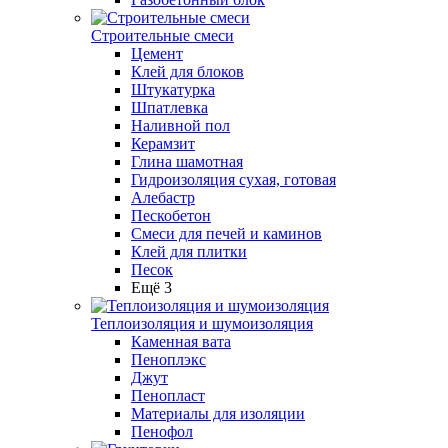
Строительные смеси
Цемент
Клей для блоков
Штукатурка
Шпатлевка
Наливной пол
Керамзит
Глина шамотная
Гидроизоляция сухая, готовая
Алебастр
Пескобетон
Смеси для печей и каминов
Клей для плитки
Песок
Ещё 3
Теплоизоляция и шумоизоляция
Каменная вата
Пеноплэкс
Джут
Пенопласт
Материалы для изоляции
Пенофол