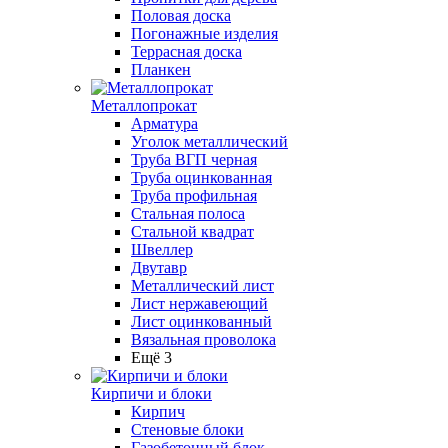
Половая доска
Погонажные изделия
Террасная доска
Планкен
Металлопрокат
Арматура
Уголок металлический
Труба ВГП черная
Труба оцинкованная
Труба профильная
Стальная полоса
Стальной квадрат
Швеллер
Двутавр
Металлический лист
Лист нержавеющий
Лист оцинкованный
Вязальная проволока
Ещё 3
Кирпичи и блоки
Кирпич
Стеновые блоки
Газобетонный блок