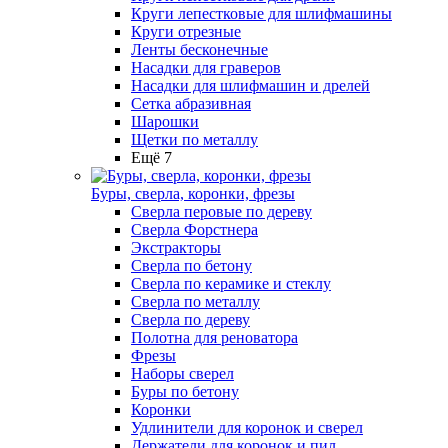
Круги лепестковые для шлифмашины
Круги отрезные
Ленты бесконечные
Насадки для граверов
Насадки для шлифмашин и дрелей
Сетка абразивная
Шарошки
Щетки по металлу
Ещё 7
Буры, сверла, коронки, фрезы
Сверла перовые по дереву
Сверла Форстнера
Экстракторы
Сверла по бетону
Сверла по керамике и стеклу
Сверла по металлу
Сверла по дереву
Полотна для реноватора
Фрезы
Наборы сверел
Буры по бетону
Коронки
Удлинители для коронок и сверел
Держатели для коронок и пил