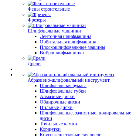
Фены строительные
Фрезеры
Шлифовальные машинки
Ленточная шлифмашина
Орбитальная шлифмашина
Плоскошлифовальные машины
Виброшлифмашинка
Дрели
Абразивно-шлифовальный инструмент
Шлифовальная бумага
Шлифовальные губки
Алмазные диски
Обдирочные диски
Пильные диски
Шлифовальные, зачистные, полировальные
диски
Точильные камни
Корщетки
Круги лепестковые для дрели