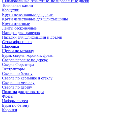
Шлифовальные, зачистные, полировальные диски
Точильные камни
Корщетки
Круги лепестковые для дрели
Круги лепестковые для шлифмашины
Круги отрезные
Ленты бесконечные
Насадки для граверов
Насадки для шлифмашин и дрелей
Сетка абразивная
Шарошки
Щетки по металлу
Буры, сверла, коронки, фрезы
Сверла перовые по дереву
Сверла Форстнера
Экстракторы
Сверла по бетону
Сверла по керамике и стеклу
Сверла по металлу
Сверла по дереву
Полотна для реноватора
Фрезы
Наборы сверел
Буры по бетону
Коронки