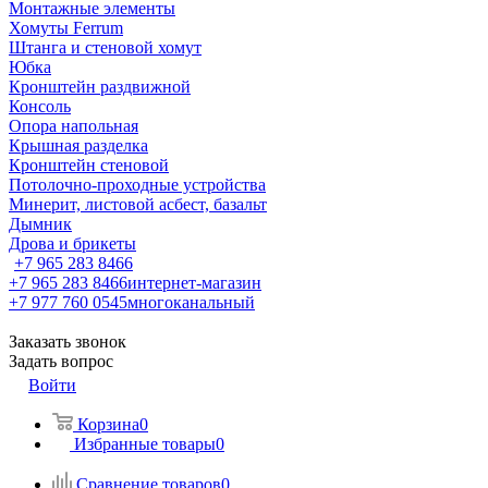
Монтажные элементы
Хомуты Ferrum
Штанга и стеновой хомут
Юбка
Кронштейн раздвижной
Консоль
Опора напольная
Крышная разделка
Кронштейн стеновой
Потолочно-проходные устройства
Минерит, листовой асбест, базальт
Дымник
Дрова и брикеты
+7 965 283 8466
+7 965 283 8466
интернет-магазин
+7 977 760 0545
многоканальный
Заказать звонок
Задать вопрос
Войти
Корзина
0
Избранные товары
0
Сравнение товаров
0