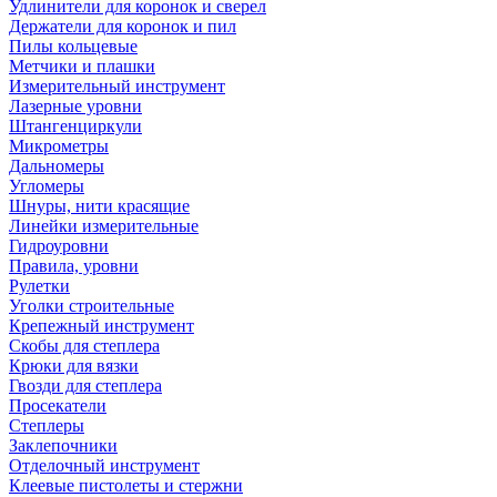
Удлинители для коронок и сверел
Держатели для коронок и пил
Пилы кольцевые
Метчики и плашки
Измерительный инструмент
Лазерные уровни
Штангенциркули
Микрометры
Дальномеры
Угломеры
Шнуры, нити красящие
Линейки измерительные
Гидроуровни
Правила, уровни
Рулетки
Уголки строительные
Крепежный инструмент
Скобы для степлера
Крюки для вязки
Гвозди для степлера
Просекатели
Степлеры
Заклепочники
Отделочный инструмент
Клеевые пистолеты и стержни