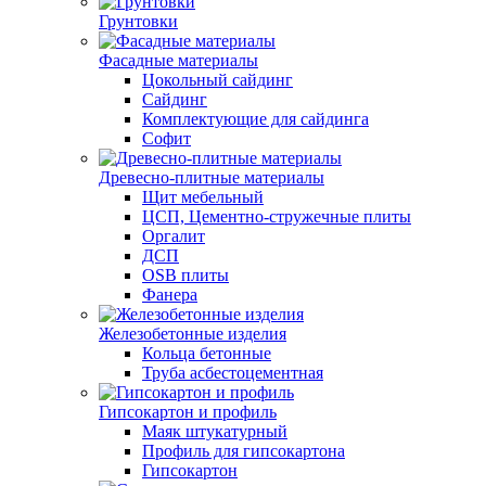
Грунтовки
Фасадные материалы
Цокольный сайдинг
Сайдинг
Комплектующие для сайдинга
Софит
Древесно-плитные материалы
Щит мебельный
ЦСП, Цементно-стружечные плиты
Оргалит
ДСП
OSB плиты
Фанера
Железобетонные изделия
Кольца бетонные
Труба асбестоцементная
Гипсокартон и профиль
Маяк штукатурный
Профиль для гипсокартона
Гипсокартон