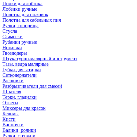
Пилки для лобзика
Лобзики ручные
Полотна для ножовок
Полотна для сабельных пил
Ручки, топорища
Стусла
Стамески
Рубанки ручные
Ножовки
Гвоздодеры
Штукатурно-малярный инструмент
Тазы, ведра малярные
Губки для затирки
Сеткодержатели
Расшивки
Разбрызгиватели для смесей
Шпателя
Терки, гладилки
Отвесы
Миксеры для красок
Кельмы
Кисти
Ванночки
Валики, ролики
Ручки, стержни