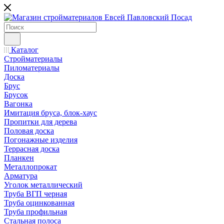
Каталог
Стройматериалы
Пиломатериалы
Доска
Брус
Брусок
Вагонка
Имитация бруса, блок-хаус
Пропитки для дерева
Половая доска
Погонажные изделия
Террасная доска
Планкен
Металлопрокат
Арматура
Уголок металлический
Труба ВГП черная
Труба оцинкованная
Труба профильная
Стальная полоса