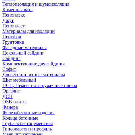
Теплоизоляция и шумоизоляция
Каменная вата
Пеноплэкс
Джут
Пенопласт
Материалы для изоляции
Пенофол
Грунтовки
Фасадные материалы
Цокольный сайдинг
Сайдинг
Комплектующие для сайдинга
Софит
Древесно-плитные материалы
Щит мебельный
ЦСП, Цементно-стружечные плиты
Оргалит
ДСП
OSB плиты
Фанера
Железобетонные изделия
Кольца бетонные
Труба асбестоцементная
Гипсокартон и профиль
Маяк штукатурный