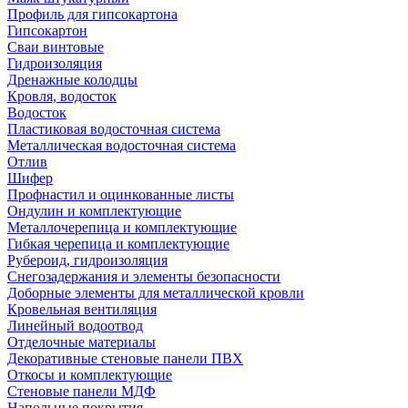
Профиль для гипсокартона
Гипсокартон
Сваи винтовые
Гидроизоляция
Дренажные колодцы
Кровля, водосток
Водосток
Пластиковая водосточная система
Металлическая водосточная система
Отлив
Шифер
Профнастил и оцинкованные листы
Ондулин и комплектующие
Металлочерепица и комплектующие
Гибкая черепица и комплектующие
Рубероид, гидроизоляция
Снегозадержания и элементы безопасности
Доборные элементы для металлической кровли
Кровельная вентиляция
Линейный водоотвод
Отделочные материалы
Декоративные стеновые панели ПВХ
Откосы и комплектующие
Стеновые панели МДФ
Напольные покрытия