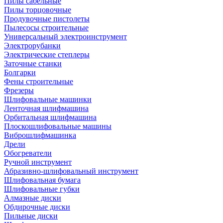
Пилы сабельные
Пилы торцовочные
Продувочные пистолеты
Пылесосы строительные
Универсальный электроинструмент
Электрорубанки
Электрические степлеры
Заточные станки
Болгарки
Фены строительные
Фрезеры
Шлифовальные машинки
Ленточная шлифмашина
Орбитальная шлифмашина
Плоскошлифовальные машины
Виброшлифмашинка
Дрели
Обогреватели
Ручной инструмент
Абразивно-шлифовальный инструмент
Шлифовальная бумага
Шлифовальные губки
Алмазные диски
Обдирочные диски
Пильные диски