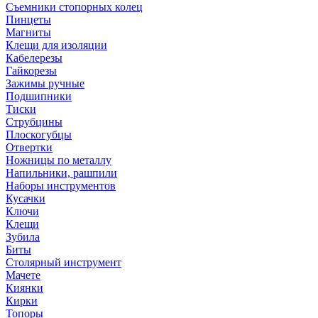
Съемники стопорных колец
Пинцеты
Магниты
Клещи для изоляции
Кабелерезы
Гайкорезы
Зажимы ручные
Подшипники
Тиски
Струбцины
Плоскогубцы
Отвертки
Ножницы по металлу
Напильники, рашпили
Наборы инструментов
Кусачки
Ключи
Клещи
Зубила
Биты
Столярный инструмент
Мачете
Киянки
Кирки
Топоры