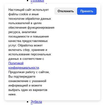
Головки
Зенкера, бородки, кернеры
Керны
Настоящий сайт использует
Отклонить
Принять
Патроны, переходники
файлы cookie и иные
Ножницы электрика
технологии обработки данных
Стопорные кольца
пользователей в целях
Съемники стопорных колец
обеспечения функционирования
Пинцеты
ресурса, аналитики
Магниты
посещаемости и повышения
Клещи для изоляции
качества предоставляемых
Кабелерезы
услуг. Обработка может
Гайкорезы
включать сбор, хранение и
Зажимы ручные
использование персональных
Подшипники
данных в соответствии с
Тиски
Политикой
Струбцины
конфиденциальности
Плоскогубцы
.
Отвертки
Продолжая работу с сайтом,
Ножницы по металлу
Вы подтверждаете
Напильники, рашпили
ознакомление с указанной
Наборы инструментов
информацией и можете
Кусачки
выбрать один из вариантов
Ключи
ниже.
Клещи
Зубила