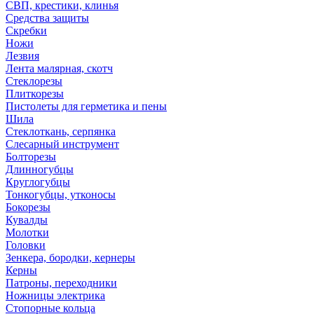
СВП, крестики, клинья
Средства защиты
Скребки
Ножи
Лезвия
Лента малярная, скотч
Стеклорезы
Плиткорезы
Пистолеты для герметика и пены
Шила
Стеклоткань, серпянка
Слесарный инструмент
Болторезы
Длинногубцы
Круглогубцы
Тонкогубцы, утконосы
Бокорезы
Кувалды
Молотки
Головки
Зенкера, бородки, кернеры
Керны
Патроны, переходники
Ножницы электрика
Стопорные кольца