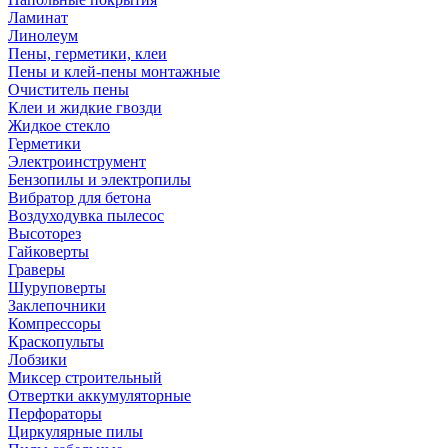
Ламинат
Линолеум
Пены, герметики, клеи
Пены и клей-пены монтажные
Очиститель пены
Клеи и жидкие гвозди
Жидкое стекло
Герметики
Электроинструмент
Бензопилы и электропилы
Вибратор для бетона
Воздуходувка пылесос
Высоторез
Гайковерты
Граверы
Шуруповерты
Заклепочники
Компрессоры
Краскопульты
Лобзики
Миксер строительный
Отвертки аккумуляторные
Перфораторы
Циркулярные пилы