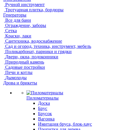
Ручной инструмент
Тротуарная плитка, бордюры
Генераторы
Все для бани
Ограждение, заборы
Сетка
Краски, лаки
Сантехника, водоснабжение
Сад и огород, техника, инструмент, мебель
Поликарбонат, парники и грядки
Двери, окна, подоконники
Природный камень
Садовые постройки
Печи и котлы
Дымоходы
Дрова и брикеты
Пиломатериалы
Доска
Брус
Брусок
Вагонка
Имитация бруса, блок-хаус
Пропитки для дерева