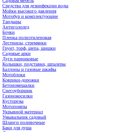
Садовая мебель
Средства для дезинфекции воды
Мойки высокого давления
Мотобур и комплектующие
Тандыры
Антигололед
Бочки
Пленка полиэтиленовая
Лестницы, стремянки
Грунт, торф, щепа, шишки
Садовые арки
Дуги парниковые
Колышки, подставки, шпалеры
Баллоны и газовые шкафы
Мотоблоки
Коврики-дорожки
Бетономешалки
Снегоуборщик
Газонокосилки
Кусторезы
Мотопомпы
Укрывной материал
Умывальник садовый
Шланги поливочные
Баки для душа