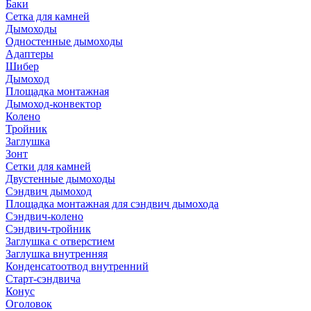
Баки
Сетка для камней
Дымоходы
Одностенные дымоходы
Адаптеры
Шибер
Дымоход
Площадка монтажная
Дымоход-конвектор
Колено
Тройник
Заглушка
Зонт
Сетки для камней
Двустенные дымоходы
Сэндвич дымоход
Площадка монтажная для сэндвич дымохода
Сэндвич-колено
Сэндвич-тройник
Заглушка с отверстием
Заглушка внутренняя
Конденсатоотвод внутренний
Старт-сэндвича
Конус
Оголовок