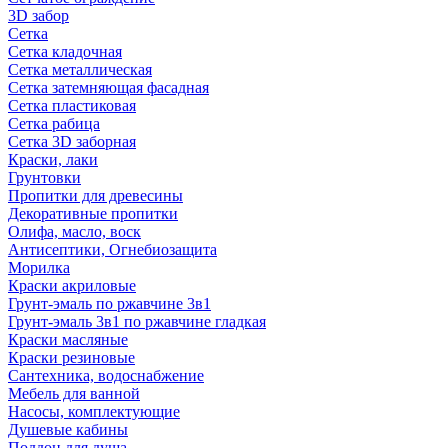
3D забор
Сетка
Сетка кладочная
Сетка металлическая
Сетка затемняющая фасадная
Сетка пластиковая
Сетка рабица
Сетка 3D заборная
Краски, лаки
Грунтовки
Пропитки для древесины
Декоративные пропитки
Олифа, масло, воск
Антисептики, Огнебиозащита
Морилка
Краски акриловые
Грунт-эмаль по ржавчине 3в1
Грунт-эмаль 3в1 по ржавчине гладкая
Краски масляные
Краски резиновые
Сантехника, водоснабжение
Мебель для ванной
Насосы, комплектующие
Душевые кабины
Поддон для душа