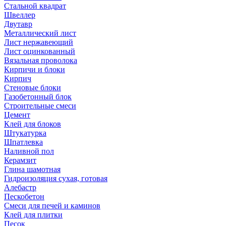
Стальной квадрат
Швеллер
Двутавр
Металлический лист
Лист нержавеющий
Лист оцинкованный
Вязальная проволока
Кирпичи и блоки
Кирпич
Стеновые блоки
Газобетонный блок
Строительные смеси
Цемент
Клей для блоков
Штукатурка
Шпатлевка
Наливной пол
Керамзит
Глина шамотная
Гидроизоляция сухая, готовая
Алебастр
Пескобетон
Смеси для печей и каминов
Клей для плитки
Песок