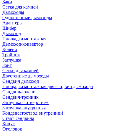
Баки
Сетка для камней
Дымоходы
Одностенные дымоходы
Адаптеры
Шибер
Дымоход
Площадка монтажная
Дымоход-конвектор
Колено
Тройник
Заглушка
Зонт
Сетки для камней
Двустенные дымоходы
Сэндвич дымоход
Площадка монтажная для сэндвич дымохода
Сэндвич-колено
Сэндвич-тройник
Заглушка с отверстием
Заглушка внутренняя
Конденсатоотвод внутренний
Старт-сэндвича
Конус
Оголовок