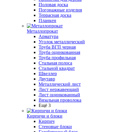
Половая доска
Погонажные изделия
Террасная доска
Планкен
Металлопрокат
Арматура
Уголок металлический
Труба ВГП черная
Труба оцинкованная
Труба профильная
Стальная полоса
Стальной квадрат
Швеллер
Двутавр
Металлический лист
Лист нержавеющий
Лист оцинкованный
Вязальная проволока
Ещё 3
Кирпичи и блоки
Кирпич
Стеновые блоки
Газобетонный блок