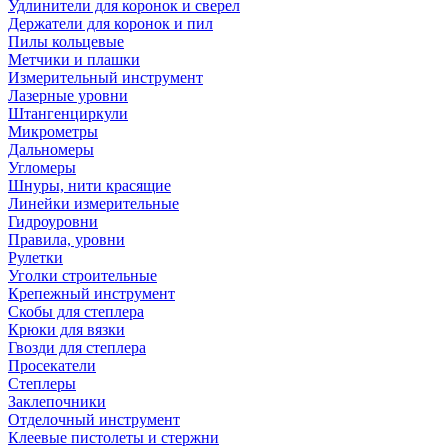
Удлинители для коронок и сверел
Держатели для коронок и пил
Пилы кольцевые
Метчики и плашки
Измерительный инструмент
Лазерные уровни
Штангенциркули
Микрометры
Дальномеры
Угломеры
Шнуры, нити красящие
Линейки измерительные
Гидроуровни
Правила, уровни
Рулетки
Уголки строительные
Крепежный инструмент
Скобы для степлера
Крюки для вязки
Гвозди для степлера
Просекатели
Степлеры
Заклепочники
Отделочный инструмент
Клеевые пистолеты и стержни