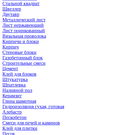
Стальной квадрат
Швеллер
Двутавр
Металлический лист
Лист нержавеющий
Лист оцинкованный
Вязальная проволока
Кирпичи и блоки
Кирпич
Стеновые блоки
Газобетонный блок
Строительные смеси
Цемент
Клей для блоков
Штукатурка
Шпатлевка
Наливной пол
Керамзит
Глина шамотная
Гидроизоляция сухая, готовая
Алебастр
Пескобетон
Смеси для печей и каминов
Клей для плитки
Песок