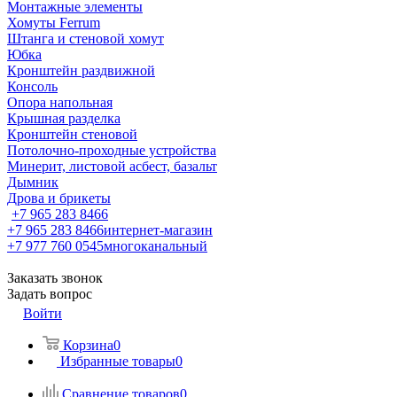
Монтажные элементы
Хомуты Ferrum
Штанга и стеновой хомут
Юбка
Кронштейн раздвижной
Консоль
Опора напольная
Крышная разделка
Кронштейн стеновой
Потолочно-проходные устройства
Минерит, листовой асбест, базальт
Дымник
Дрова и брикеты
+7 965 283 8466
+7 965 283 8466
интернет-магазин
+7 977 760 0545
многоканальный
Заказать звонок
Задать вопрос
Войти
Корзина
0
Избранные товары
0
Сравнение товаров
0