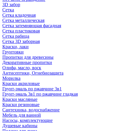
3D забор
Сетка
Сетка кладочная
Сетка металлическая
Сетка затемняющая фасадная
Сетка пластиковая
Сетка рабица
Сетка 3D заборная
Краски, лаки
Грунтовки
Пропитки для древесины
Декоративные пропитки
Олифа, масло, воск
Антисептики, Огнебиозащита
Морилка
Краски акриловые
Грунт-эмаль по ржавчине 3в1
Грунт-эмаль 3в1 по ржавчине гладкая
Краски масляные
Краски резиновые
Сантехника, водоснабжение
Мебель для ванной
Насосы, комплектующие
Душевые кабины
Поддон для душа