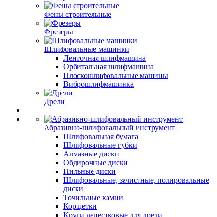
Фены строительные
Фрезеры
Шлифовальные машинки
Ленточная шлифмашина
Орбитальная шлифмашина
Плоскошлифовальные машины
Виброшлифмашинка
Дрели
Абразивно-шлифовальный инструмент
Шлифовальная бумага
Шлифовальные губки
Алмазные диски
Обдирочные диски
Пильные диски
Шлифовальные, зачистные, полировальные
диски
Точильные камни
Корщетки
Круги лепестковые для дрели