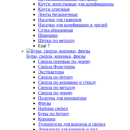
Круги лепестковые для шлифмашины
Круги отрезные
Ленты бесконечные
Насадки для граверов
Насадки для шлифмашин и дрелей
Сетка абразивная
Шарошки
Щетки по металлу
Ещё 7
Буры, сверла, коронки, фрезы
Сверла перовые по дереву
Сверла Форстнера
Экстракторы
Сверла по бетону
Сверла по керамике и стеклу
Сверла по металлу
Сверла по дереву
Полотна для реноватора
Фрезы
Наборы сверел
Буры по бетону
Коронки
Удлинители для коронок и сверел
Держатели для коронок и пил