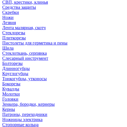
СВП, крестики, клинья
Средства защиты
Скребки
Ножи
Лезвия
Лента малярная, скотч
Стеклорезы
Плиткорезы
Пистолеты для герметика и пены
Шила
Стеклоткань, серпянка
Слесарный инструмент
Болторезы
Длинногубцы
Круглогубцы
Тонкогубцы, утконосы
Бокорезы
Кувалды
Молотки
Головки
Зенкера, бородки, кернеры
Керны
Патроны, переходники
Ножницы электрика
Стопорные кольца