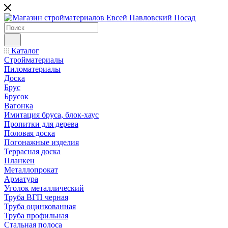
Каталог
Стройматериалы
Пиломатериалы
Доска
Брус
Брусок
Вагонка
Имитация бруса, блок-хаус
Пропитки для дерева
Половая доска
Погонажные изделия
Террасная доска
Планкен
Металлопрокат
Арматура
Уголок металлический
Труба ВГП черная
Труба оцинкованная
Труба профильная
Стальная полоса