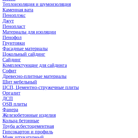
Теплоизоляция и шумоизоляция
Каменная вата
Пеноплэкс
Джут
Пенопласт
Материалы для изоляции
Пенофол
Грунтовки
Фасадные материалы
Цокольный сайдинг
Сайдинг
Комплектующие для сайдинга
Софит
Древесно-плитные материалы
Щит мебельный
ЦСП, Цементно-стружечные плиты
Оргалит
ДСП
OSB плиты
Фанера
Железобетонные изделия
Кольца бетонные
Труба асбестоцементная
Гипсокартон и профиль
Маяк штукатурный