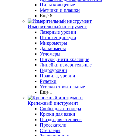
Пилы кольцевые
Метчики и плашки
Ещё 6
Измерительный инструмент
Лазерные уровни
Штангенциркули
Микрометры
Дальномеры
Угломеры
Шнуры, нити красящие
Линейки измерительные
Гидроуровни
Правила, уровни
Рулетки
Уголки строительные
Ещё 1
Крепежный инструмент
Скобы для степлера
Крюки для вязки
Гвозди для степлера
Просекатели
Степлеры
Заклепочники