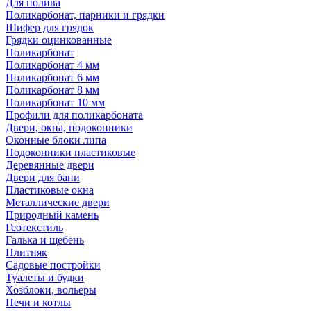
Для полива
Поликарбонат, парники и грядки
Шифер для грядок
Грядки оцинкованные
Поликарбонат
Поликарбонат 4 мм
Поликарбонат 6 мм
Поликарбонат 8 мм
Поликарбонат 10 мм
Профили для поликарбоната
Двери, окна, подоконники
Оконные блоки липа
Подоконники пластиковые
Деревянные двери
Двери для бани
Пластиковые окна
Металлические двери
Природный камень
Геотекстиль
Галька и щебень
Плитняк
Садовые постройки
Туалеты и будки
Хозблоки, вольеры
Печи и котлы