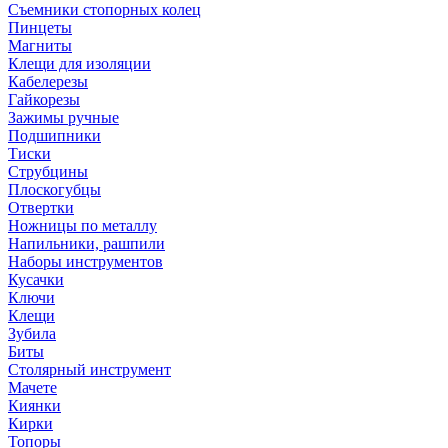
Съемники стопорных колец
Пинцеты
Магниты
Клещи для изоляции
Кабелерезы
Гайкорезы
Зажимы ручные
Подшипники
Тиски
Струбцины
Плоскогубцы
Отвертки
Ножницы по металлу
Напильники, рашпили
Наборы инструментов
Кусачки
Ключи
Клещи
Зубила
Биты
Столярный инструмент
Мачете
Киянки
Кирки
Топоры