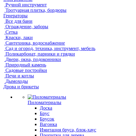
Ручной инструмент
Тротуарная плитка, бордюры
Генераторы
Все для бани
Ограждение, заборы
Сетка
Краски, лаки
Сантехника, водоснабжение
Сад и огород, техника, инструмент, мебель
Поликарбонат, парники и грядки
Двери, окна, подоконники
Природный камень
Садовые постройки
Печи и котлы
Дымоходы
Дрова и брикеты
Пиломатериалы
Доска
Брус
Брусок
Вагонка
Имитация бруса, блок-хаус
Пропитки для дерева