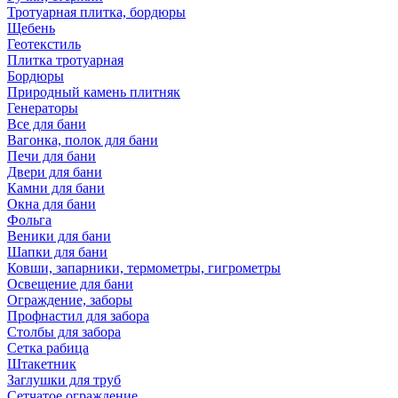
Тротуарная плитка, бордюры
Щебень
Геотекстиль
Плитка тротуарная
Бордюры
Природный камень плитняк
Генераторы
Все для бани
Вагонка, полок для бани
Печи для бани
Двери для бани
Камни для бани
Окна для бани
Фольга
Веники для бани
Шапки для бани
Ковши, запарники, термометры, гигрометры
Освещение для бани
Ограждение, заборы
Профнастил для забора
Столбы для забора
Сетка рабица
Штакетник
Заглушки для труб
Сетчатое ограждение