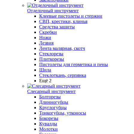
Отделочный инструмент
Клеевые пистолеты и стержни
СВП, крестики, клинья
Средства защиты
Скребки
Ножи
Лезвия
Лента малярная, скотч
Стеклорезы
Плиткорезы
Пистолеты для герметика и пены
Шила
Стеклоткань, серпянка
Ещё 2
Слесарный инструмент
Болторезы
Длинногубцы
Круглогубцы
Тонкогубцы, утконосы
Бокорезы
Кувалды
Молотки