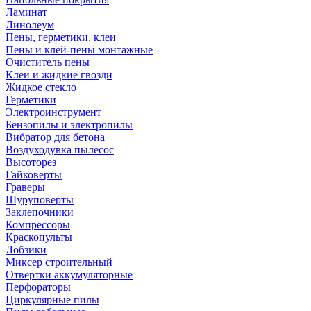
Ламинат
Линолеум
Пены, герметики, клеи
Пены и клей-пены монтажные
Очиститель пены
Клеи и жидкие гвозди
Жидкое стекло
Герметики
Электроинструмент
Бензопилы и электропилы
Вибратор для бетона
Воздуходувка пылесос
Высоторез
Гайковерты
Граверы
Шуруповерты
Заклепочники
Компрессоры
Краскопульты
Лобзики
Миксер строительный
Отвертки аккумуляторные
Перфораторы
Циркулярные пилы