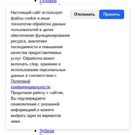
Головки
Зенкера, бородки, кернеры
Керны
Настоящий сайт использует
Отклонить
Принять
Патроны, переходники
файлы cookie и иные
Ножницы электрика
технологии обработки данных
Стопорные кольца
пользователей в целях
Съемники стопорных колец
обеспечения функционирования
Пинцеты
ресурса, аналитики
Магниты
посещаемости и повышения
Клещи для изоляции
качества предоставляемых
Кабелерезы
услуг. Обработка может
Гайкорезы
включать сбор, хранение и
Зажимы ручные
использование персональных
Подшипники
данных в соответствии с
Тиски
Политикой
Струбцины
конфиденциальности
Плоскогубцы
.
Отвертки
Продолжая работу с сайтом,
Ножницы по металлу
Вы подтверждаете
Напильники, рашпили
ознакомление с указанной
Наборы инструментов
информацией и можете
Кусачки
выбрать один из вариантов
Ключи
ниже.
Клещи
Зубила