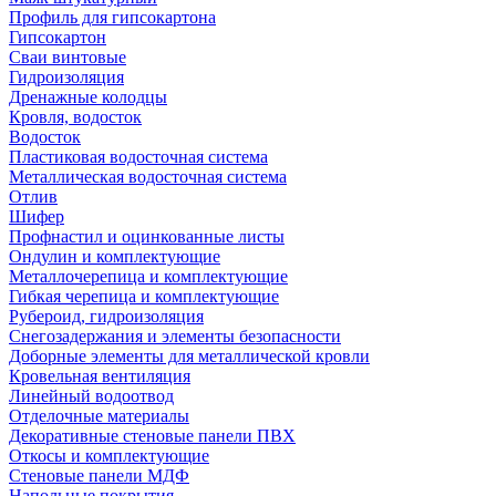
Профиль для гипсокартона
Гипсокартон
Сваи винтовые
Гидроизоляция
Дренажные колодцы
Кровля, водосток
Водосток
Пластиковая водосточная система
Металлическая водосточная система
Отлив
Шифер
Профнастил и оцинкованные листы
Ондулин и комплектующие
Металлочерепица и комплектующие
Гибкая черепица и комплектующие
Рубероид, гидроизоляция
Снегозадержания и элементы безопасности
Доборные элементы для металлической кровли
Кровельная вентиляция
Линейный водоотвод
Отделочные материалы
Декоративные стеновые панели ПВХ
Откосы и комплектующие
Стеновые панели МДФ
Напольные покрытия