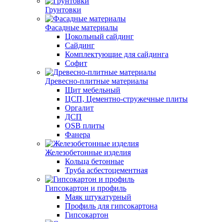
Грунтовки
Фасадные материалы
Цокольный сайдинг
Сайдинг
Комплектующие для сайдинга
Софит
Древесно-плитные материалы
Щит мебельный
ЦСП, Цементно-стружечные плиты
Оргалит
ДСП
OSB плиты
Фанера
Железобетонные изделия
Кольца бетонные
Труба асбестоцементная
Гипсокартон и профиль
Маяк штукатурный
Профиль для гипсокартона
Гипсокартон