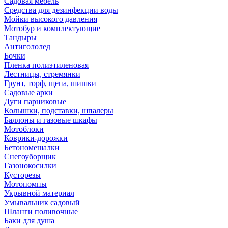
Садовая мебель
Средства для дезинфекции воды
Мойки высокого давления
Мотобур и комплектующие
Тандыры
Антигололед
Бочки
Пленка полиэтиленовая
Лестницы, стремянки
Грунт, торф, щепа, шишки
Садовые арки
Дуги парниковые
Колышки, подставки, шпалеры
Баллоны и газовые шкафы
Мотоблоки
Коврики-дорожки
Бетономешалки
Снегоуборщик
Газонокосилки
Кусторезы
Мотопомпы
Укрывной материал
Умывальник садовый
Шланги поливочные
Баки для душа