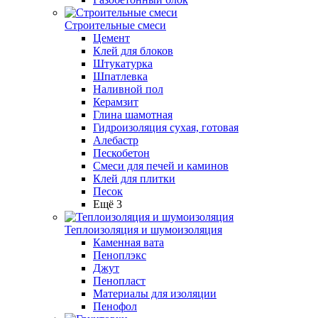
Строительные смеси
Цемент
Клей для блоков
Штукатурка
Шпатлевка
Наливной пол
Керамзит
Глина шамотная
Гидроизоляция сухая, готовая
Алебастр
Пескобетон
Смеси для печей и каминов
Клей для плитки
Песок
Ещё 3
Теплоизоляция и шумоизоляция
Каменная вата
Пеноплэкс
Джут
Пенопласт
Материалы для изоляции
Пенофол