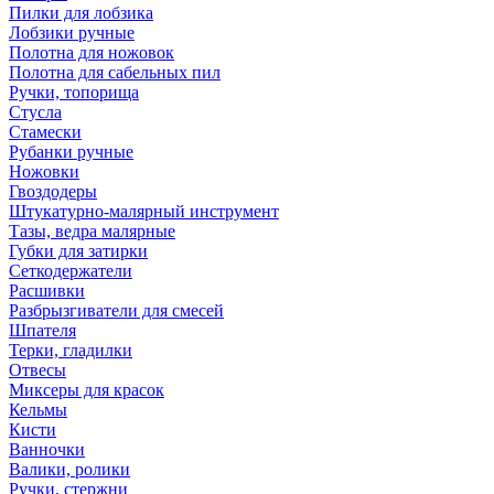
Пилки для лобзика
Лобзики ручные
Полотна для ножовок
Полотна для сабельных пил
Ручки, топорища
Стусла
Стамески
Рубанки ручные
Ножовки
Гвоздодеры
Штукатурно-малярный инструмент
Тазы, ведра малярные
Губки для затирки
Сеткодержатели
Расшивки
Разбрызгиватели для смесей
Шпателя
Терки, гладилки
Отвесы
Миксеры для красок
Кельмы
Кисти
Ванночки
Валики, ролики
Ручки, стержни