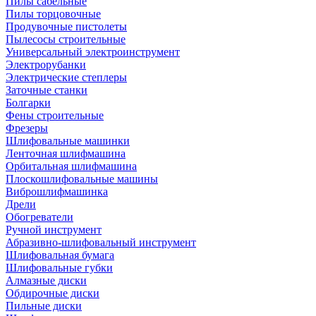
Пилы сабельные
Пилы торцовочные
Продувочные пистолеты
Пылесосы строительные
Универсальный электроинструмент
Электрорубанки
Электрические степлеры
Заточные станки
Болгарки
Фены строительные
Фрезеры
Шлифовальные машинки
Ленточная шлифмашина
Орбитальная шлифмашина
Плоскошлифовальные машины
Виброшлифмашинка
Дрели
Обогреватели
Ручной инструмент
Абразивно-шлифовальный инструмент
Шлифовальная бумага
Шлифовальные губки
Алмазные диски
Обдирочные диски
Пильные диски