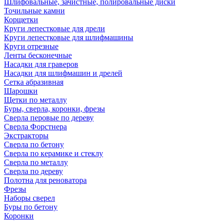
Шлифовальные, зачистные, полировальные диски
Точильные камни
Корщетки
Круги лепестковые для дрели
Круги лепестковые для шлифмашины
Круги отрезные
Ленты бесконечные
Насадки для граверов
Насадки для шлифмашин и дрелей
Сетка абразивная
Шарошки
Щетки по металлу
Буры, сверла, коронки, фрезы
Сверла перовые по дереву
Сверла Форстнера
Экстракторы
Сверла по бетону
Сверла по керамике и стеклу
Сверла по металлу
Сверла по дереву
Полотна для реноватора
Фрезы
Наборы сверел
Буры по бетону
Коронки