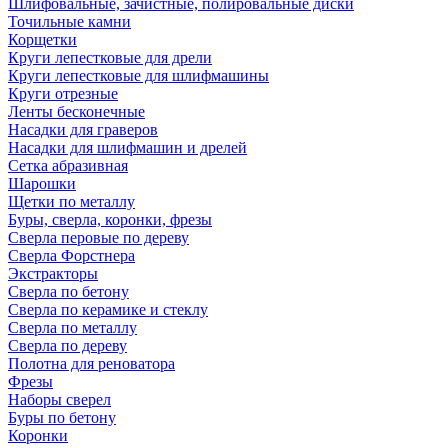
Шлифовальные, зачистные, полировальные диски
Точильные камни
Корщетки
Круги лепестковые для дрели
Круги лепестковые для шлифмашины
Круги отрезные
Ленты бесконечные
Насадки для граверов
Насадки для шлифмашин и дрелей
Сетка абразивная
Шарошки
Щетки по металлу
Буры, сверла, коронки, фрезы
Сверла перовые по дереву
Сверла Форстнера
Экстракторы
Сверла по бетону
Сверла по керамике и стеклу
Сверла по металлу
Сверла по дереву
Полотна для реноватора
Фрезы
Наборы сверел
Буры по бетону
Коронки