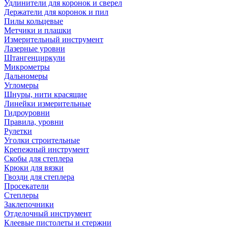
Удлинители для коронок и сверел
Держатели для коронок и пил
Пилы кольцевые
Метчики и плашки
Измерительный инструмент
Лазерные уровни
Штангенциркули
Микрометры
Дальномеры
Угломеры
Шнуры, нити красящие
Линейки измерительные
Гидроуровни
Правила, уровни
Рулетки
Уголки строительные
Крепежный инструмент
Скобы для степлера
Крюки для вязки
Гвозди для степлера
Просекатели
Степлеры
Заклепочники
Отделочный инструмент
Клеевые пистолеты и стержни