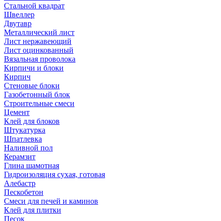
Стальной квадрат
Швеллер
Двутавр
Металлический лист
Лист нержавеющий
Лист оцинкованный
Вязальная проволока
Кирпичи и блоки
Кирпич
Стеновые блоки
Газобетонный блок
Строительные смеси
Цемент
Клей для блоков
Штукатурка
Шпатлевка
Наливной пол
Керамзит
Глина шамотная
Гидроизоляция сухая, готовая
Алебастр
Пескобетон
Смеси для печей и каминов
Клей для плитки
Песок