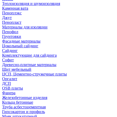
Теплоизоляция и шумоизоляция
Каменная вата
Пеноплэкс
Джут
Пенопласт
Материалы для изоляции
Пенофол
Грунтовки
Фасадные материалы
Цокольный сайдинг
Сайдинг
Комплектующие для сайдинга
Софит
Древесно-плитные материалы
Щит мебельный
ЦСП, Цементно-стружечные плиты
Оргалит
ДСП
OSB плиты
Фанера
Железобетонные изделия
Кольца бетонные
Труба асбестоцементная
Гипсокартон и профиль
Маяк штукатурный