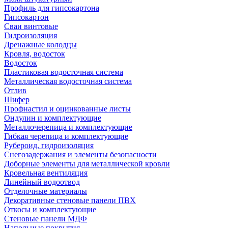
Профиль для гипсокартона
Гипсокартон
Сваи винтовые
Гидроизоляция
Дренажные колодцы
Кровля, водосток
Водосток
Пластиковая водосточная система
Металлическая водосточная система
Отлив
Шифер
Профнастил и оцинкованные листы
Ондулин и комплектующие
Металлочерепица и комплектующие
Гибкая черепица и комплектующие
Рубероид, гидроизоляция
Снегозадержания и элементы безопасности
Доборные элементы для металлической кровли
Кровельная вентиляция
Линейный водоотвод
Отделочные материалы
Декоративные стеновые панели ПВХ
Откосы и комплектующие
Стеновые панели МДФ
Напольные покрытия