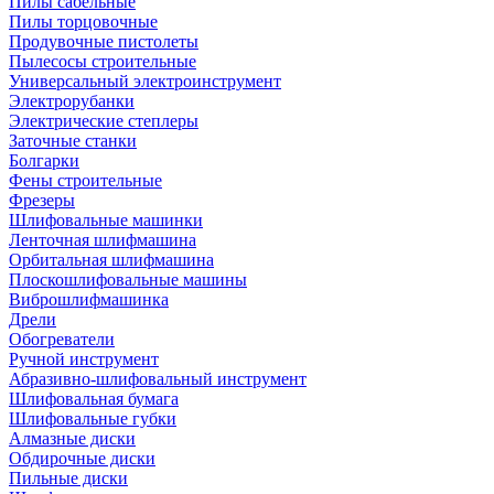
Пилы сабельные
Пилы торцовочные
Продувочные пистолеты
Пылесосы строительные
Универсальный электроинструмент
Электрорубанки
Электрические степлеры
Заточные станки
Болгарки
Фены строительные
Фрезеры
Шлифовальные машинки
Ленточная шлифмашина
Орбитальная шлифмашина
Плоскошлифовальные машины
Виброшлифмашинка
Дрели
Обогреватели
Ручной инструмент
Абразивно-шлифовальный инструмент
Шлифовальная бумага
Шлифовальные губки
Алмазные диски
Обдирочные диски
Пильные диски