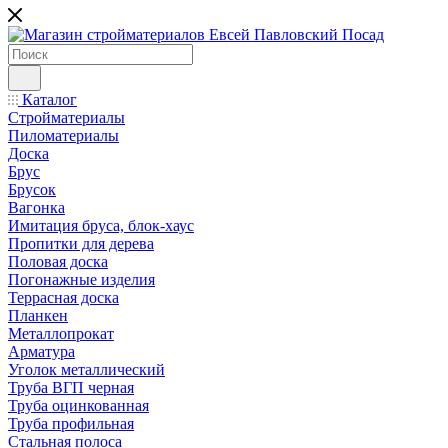
Каталог
Стройматериалы
Пиломатериалы
Доска
Брус
Брусок
Вагонка
Имитация бруса, блок-хаус
Пропитки для дерева
Половая доска
Погонажные изделия
Террасная доска
Планкен
Металлопрокат
Арматура
Уголок металлический
Труба ВГП черная
Труба оцинкованная
Труба профильная
Стальная полоса