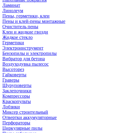
Ламинат
Линолеум
Пены, герметики, клеи
Пены и клей-пены монтажные
Очиститель пены
Клеи и жидкие гвозди
Жидкое стекло
Герметики
Электроинструмент
Бензопилы и электропилы
Вибратор для бетона
Воздуходувка пылесос
Высоторез
Гайковерты
Граверы
Шуруповерты
Заклепочники
Компрессоры
Краскопульты
Лобзики
Миксер строительный
Отвертки аккумуляторные
Перфораторы
Циркулярные пилы