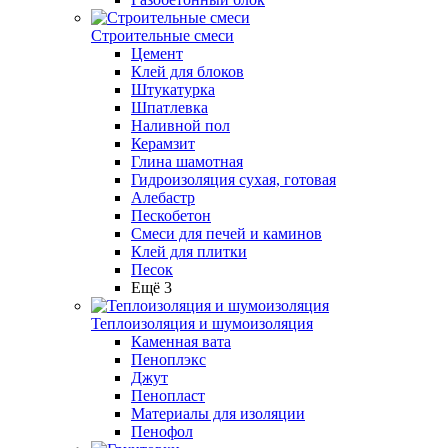
Строительные смеси
Цемент
Клей для блоков
Штукатурка
Шпатлевка
Наливной пол
Керамзит
Глина шамотная
Гидроизоляция сухая, готовая
Алебастр
Пескобетон
Смеси для печей и каминов
Клей для плитки
Песок
Ещё 3
Теплоизоляция и шумоизоляция
Каменная вата
Пеноплэкс
Джут
Пенопласт
Материалы для изоляции
Пенофол