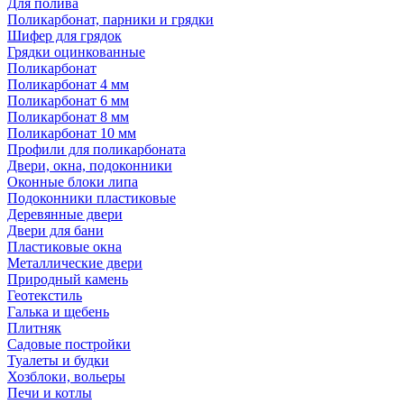
Для полива
Поликарбонат, парники и грядки
Шифер для грядок
Грядки оцинкованные
Поликарбонат
Поликарбонат 4 мм
Поликарбонат 6 мм
Поликарбонат 8 мм
Поликарбонат 10 мм
Профили для поликарбоната
Двери, окна, подоконники
Оконные блоки липа
Подоконники пластиковые
Деревянные двери
Двери для бани
Пластиковые окна
Металлические двери
Природный камень
Геотекстиль
Галька и щебень
Плитняк
Садовые постройки
Туалеты и будки
Хозблоки, вольеры
Печи и котлы