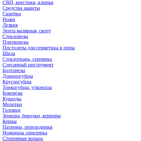
СВП, крестики, клинья
Средства защиты
Скребки
Ножи
Лезвия
Лента малярная, скотч
Стеклорезы
Плиткорезы
Пистолеты для герметика и пены
Шила
Стеклоткань, серпянка
Слесарный инструмент
Болторезы
Длинногубцы
Круглогубцы
Тонкогубцы, утконосы
Бокорезы
Кувалды
Молотки
Головки
Зенкера, бородки, кернеры
Керны
Патроны, переходники
Ножницы электрика
Стопорные кольца