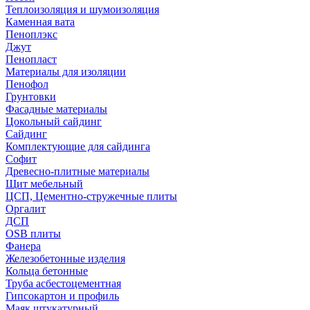
Теплоизоляция и шумоизоляция
Каменная вата
Пеноплэкс
Джут
Пенопласт
Материалы для изоляции
Пенофол
Грунтовки
Фасадные материалы
Цокольный сайдинг
Сайдинг
Комплектующие для сайдинга
Софит
Древесно-плитные материалы
Щит мебельный
ЦСП, Цементно-стружечные плиты
Оргалит
ДСП
OSB плиты
Фанера
Железобетонные изделия
Кольца бетонные
Труба асбестоцементная
Гипсокартон и профиль
Маяк штукатурный