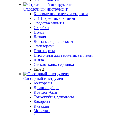
Отделочный инструмент
Клеевые пистолеты и стержни
СВП, крестики, клинья
Средства защиты
Скребки
Ножи
Лезвия
Лента малярная, скотч
Стеклорезы
Плиткорезы
Пистолеты для герметика и пены
Шила
Стеклоткань, серпянка
Ещё 2
Слесарный инструмент
Болторезы
Длинногубцы
Круглогубцы
Тонкогубцы, утконосы
Бокорезы
Кувалды
Молотки