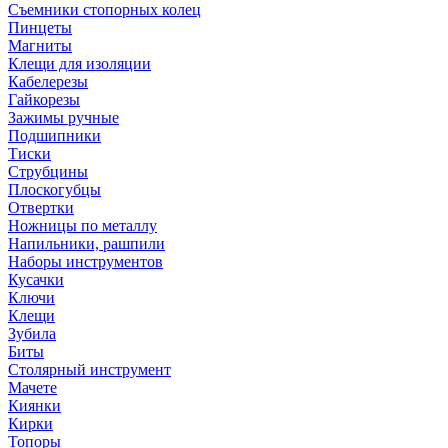
Съемники стопорных колец
Пинцеты
Магниты
Клещи для изоляции
Кабелерезы
Гайкорезы
Зажимы ручные
Подшипники
Тиски
Струбцины
Плоскогубцы
Отвертки
Ножницы по металлу
Напильники, рашпили
Наборы инструментов
Кусачки
Ключи
Клещи
Зубила
Биты
Столярный инструмент
Мачете
Киянки
Кирки
Топоры