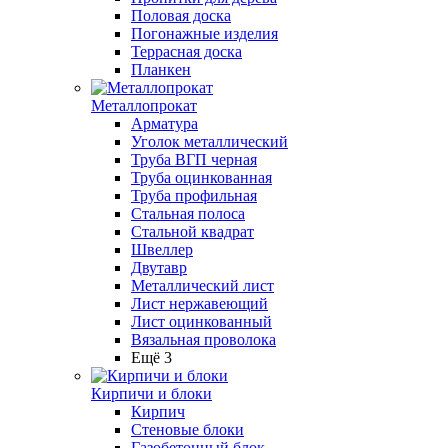
Половая доска
Погонажные изделия
Террасная доска
Планкен
Металлопрокат
Арматура
Уголок металлический
Труба ВГП черная
Труба оцинкованная
Труба профильная
Стальная полоса
Стальной квадрат
Швеллер
Двутавр
Металлический лист
Лист нержавеющий
Лист оцинкованный
Вязальная проволока
Ещё 3
Кирпичи и блоки
Кирпич
Стеновые блоки
Газобетонный блок