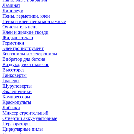
Ламинат
Линолеум
Пены, герметики, клеи
Пены и клей-пены монтажные
Очиститель пены
Клеи и жидкие гвозди
Жидкое стекло
Герметики
Электроинструмент
Бензопилы и электропилы
Вибратор для бетона
Воздуходувка пылесос
Высоторез
Гайковерты
Граверы
Шуруповерты
Заклепочники
Компрессоры
Краскопульты
Лобзики
Миксер строительный
Отвертки аккумуляторные
Перфораторы
Циркулярные пилы