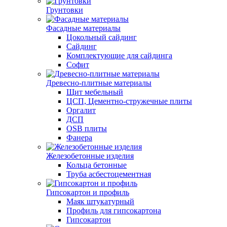
Грунтовки
Фасадные материалы
Цокольный сайдинг
Сайдинг
Комплектующие для сайдинга
Софит
Древесно-плитные материалы
Щит мебельный
ЦСП, Цементно-стружечные плиты
Оргалит
ДСП
OSB плиты
Фанера
Железобетонные изделия
Кольца бетонные
Труба асбестоцементная
Гипсокартон и профиль
Маяк штукатурный
Профиль для гипсокартона
Гипсокартон