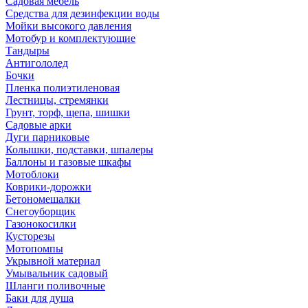
Садовая мебель
Средства для дезинфекции воды
Мойки высокого давления
Мотобур и комплектующие
Тандыры
Антигололед
Бочки
Пленка полиэтиленовая
Лестницы, стремянки
Грунт, торф, щепа, шишки
Садовые арки
Дуги парниковые
Колышки, подставки, шпалеры
Баллоны и газовые шкафы
Мотоблоки
Коврики-дорожки
Бетономешалки
Снегоуборщик
Газонокосилки
Кусторезы
Мотопомпы
Укрывной материал
Умывальник садовый
Шланги поливочные
Баки для душа