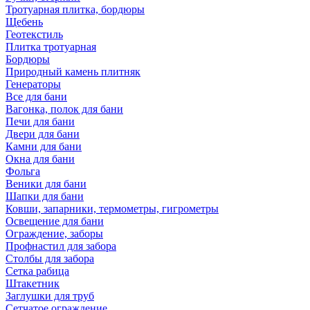
Тротуарная плитка, бордюры
Щебень
Геотекстиль
Плитка тротуарная
Бордюры
Природный камень плитняк
Генераторы
Все для бани
Вагонка, полок для бани
Печи для бани
Двери для бани
Камни для бани
Окна для бани
Фольга
Веники для бани
Шапки для бани
Ковши, запарники, термометры, гигрометры
Освещение для бани
Ограждение, заборы
Профнастил для забора
Столбы для забора
Сетка рабица
Штакетник
Заглушки для труб
Сетчатое ограждение