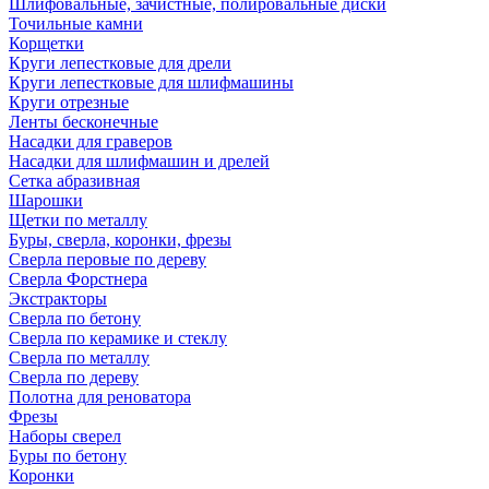
Шлифовальные, зачистные, полировальные диски
Точильные камни
Корщетки
Круги лепестковые для дрели
Круги лепестковые для шлифмашины
Круги отрезные
Ленты бесконечные
Насадки для граверов
Насадки для шлифмашин и дрелей
Сетка абразивная
Шарошки
Щетки по металлу
Буры, сверла, коронки, фрезы
Сверла перовые по дереву
Сверла Форстнера
Экстракторы
Сверла по бетону
Сверла по керамике и стеклу
Сверла по металлу
Сверла по дереву
Полотна для реноватора
Фрезы
Наборы сверел
Буры по бетону
Коронки