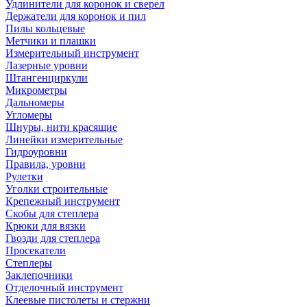
Удлинители для коронок и сверел
Держатели для коронок и пил
Пилы кольцевые
Метчики и плашки
Измерительный инструмент
Лазерные уровни
Штангенциркули
Микрометры
Дальномеры
Угломеры
Шнуры, нити красящие
Линейки измерительные
Гидроуровни
Правила, уровни
Рулетки
Уголки строительные
Крепежный инструмент
Скобы для степлера
Крюки для вязки
Гвозди для степлера
Просекатели
Степлеры
Заклепочники
Отделочный инструмент
Клеевые пистолеты и стержни