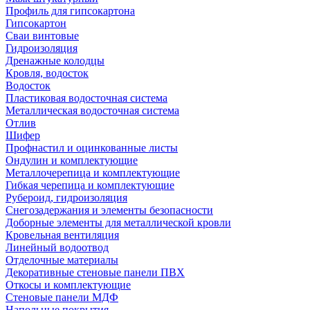
Профиль для гипсокартона
Гипсокартон
Сваи винтовые
Гидроизоляция
Дренажные колодцы
Кровля, водосток
Водосток
Пластиковая водосточная система
Металлическая водосточная система
Отлив
Шифер
Профнастил и оцинкованные листы
Ондулин и комплектующие
Металлочерепица и комплектующие
Гибкая черепица и комплектующие
Рубероид, гидроизоляция
Снегозадержания и элементы безопасности
Доборные элементы для металлической кровли
Кровельная вентиляция
Линейный водоотвод
Отделочные материалы
Декоративные стеновые панели ПВХ
Откосы и комплектующие
Стеновые панели МДФ
Напольные покрытия