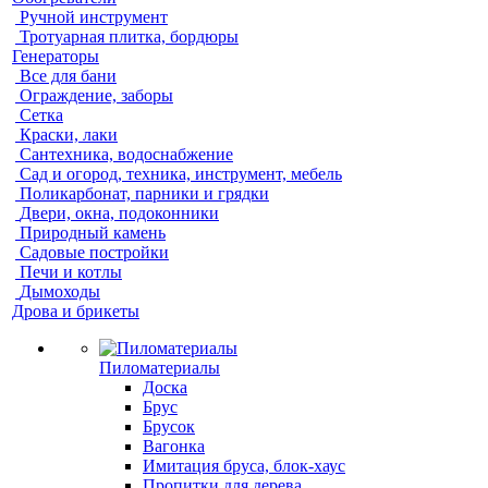
Ручной инструмент
Тротуарная плитка, бордюры
Генераторы
Все для бани
Ограждение, заборы
Сетка
Краски, лаки
Сантехника, водоснабжение
Сад и огород, техника, инструмент, мебель
Поликарбонат, парники и грядки
Двери, окна, подоконники
Природный камень
Садовые постройки
Печи и котлы
Дымоходы
Дрова и брикеты
Пиломатериалы
Доска
Брус
Брусок
Вагонка
Имитация бруса, блок-хаус
Пропитки для дерева