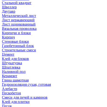
Стальной квадрат
Швеллер
Двутавр
Металлический лист
Лист нержавеющий
Лист оцинкованный
Вязальная проволока
Кирпичи и блоки
Кирпич
Стеновые блоки
Газобетонный блок
Строительные смеси
Цемент
Клей для блоков
Штукатурка
Шпатлевка
Наливной пол
Керамзит
Глина шамотная
Гидроизоляция сухая, готовая
Алебастр
Пескобетон
Смеси для печей и каминов
Клей для плитки
Песок