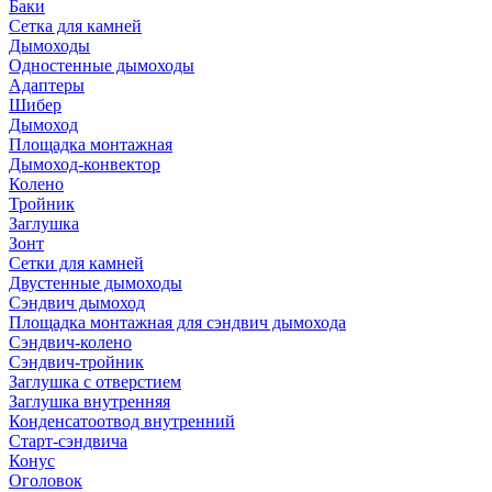
Баки
Сетка для камней
Дымоходы
Одностенные дымоходы
Адаптеры
Шибер
Дымоход
Площадка монтажная
Дымоход-конвектор
Колено
Тройник
Заглушка
Зонт
Сетки для камней
Двустенные дымоходы
Сэндвич дымоход
Площадка монтажная для сэндвич дымохода
Сэндвич-колено
Сэндвич-тройник
Заглушка с отверстием
Заглушка внутренняя
Конденсатоотвод внутренний
Старт-сэндвича
Конус
Оголовок