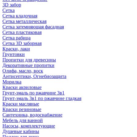
3D забор
Сетка
Сетка кладочная
Сетка металлическая
Сетка затемняющая фасадная
Сетка пластиковая
Сетка рабица
Сетка 3D заборная
Краски, лаки
Грунтовки
Пропитки для древесины
Декоративные пропитки
Олифа, масло, воск
Антисептики, Огнебиозащита
Морилка
Краски акриловые
Грунт-эмаль по ржавчине 3в1
Грунт-эмаль 3в1 по ржавчине гладкая
Краски масляные
Краски резиновые
Сантехника, водоснабжение
Мебель для ванной
Насосы, комплектующие
Душевые кабины
Поддон для душа