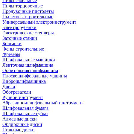
Пилы сабельные
Пилы торцовочные
Продувочные пистолеты
Пылесосы строительные
Универсальный электроинструмент
Электрорубанки
Электрические степлеры
Заточные станки
Болгарки
Фены строительные
Фрезеры
Шлифовальные машинки
Ленточная шлифмашина
Орбитальная шлифмашина
Плоскошлифовальные машины
Виброшлифмашинка
Дрели
Обогреватели
Ручной инструмент
Абразивно-шлифовальный инструмент
Шлифовальная бумага
Шлифовальные губки
Алмазные диски
Обдирочные диски
Пильные диски