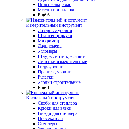
Пилы кольцевые
Метчики и плашки
Ещё 6
Измерительный инструмент
Лазерные уровни
Штангенциркули
Микрометры
Дальномеры
Угломеры
Шнуры, нити красящие
Линейки измерительные
Гидроуровни
Правила, уровни
Рулетки
Уголки строительные
Ещё 1
Крепежный инструмент
Скобы для степлера
Крюки для вязки
Гвозди для степлера
Просекатели
Степлеры
Заклепочники