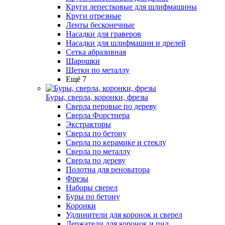
Круги лепестковые для шлифмашины
Круги отрезные
Ленты бесконечные
Насадки для граверов
Насадки для шлифмашин и дрелей
Сетка абразивная
Шарошки
Щетки по металлу
Ещё 7
Буры, сверла, коронки, фрезы
Сверла перовые по дереву
Сверла Форстнера
Экстракторы
Сверла по бетону
Сверла по керамике и стеклу
Сверла по металлу
Сверла по дереву
Полотна для реноватора
Фрезы
Наборы сверел
Буры по бетону
Коронки
Удлинители для коронок и сверел
Держатели для коронок и пил