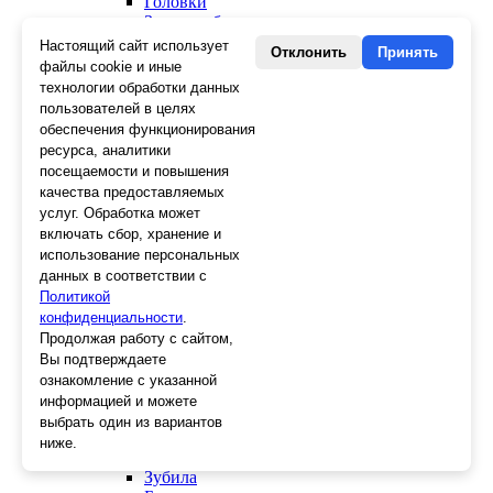
Головки
Зенкера, бородки, кернеры
Керны
Настоящий сайт использует
Отклонить
Принять
Патроны, переходники
файлы cookie и иные
Ножницы электрика
технологии обработки данных
Стопорные кольца
пользователей в целях
Съемники стопорных колец
обеспечения функционирования
Пинцеты
ресурса, аналитики
Магниты
посещаемости и повышения
Клещи для изоляции
качества предоставляемых
Кабелерезы
услуг. Обработка может
Гайкорезы
включать сбор, хранение и
Зажимы ручные
использование персональных
Подшипники
данных в соответствии с
Тиски
Политикой
Струбцины
конфиденциальности
Плоскогубцы
.
Отвертки
Продолжая работу с сайтом,
Ножницы по металлу
Вы подтверждаете
Напильники, рашпили
ознакомление с указанной
Наборы инструментов
информацией и можете
Кусачки
выбрать один из вариантов
Ключи
ниже.
Клещи
Зубила