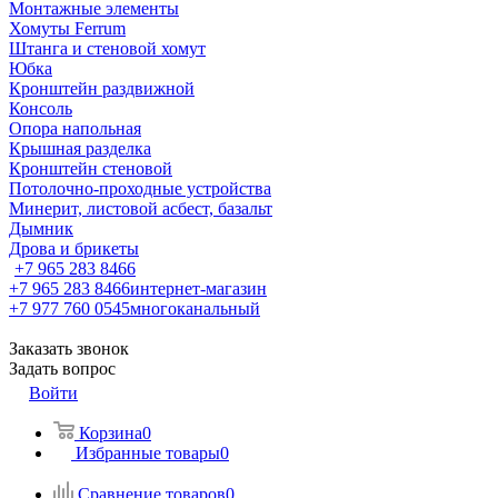
Монтажные элементы
Хомуты Ferrum
Штанга и стеновой хомут
Юбка
Кронштейн раздвижной
Консоль
Опора напольная
Крышная разделка
Кронштейн стеновой
Потолочно-проходные устройства
Минерит, листовой асбест, базальт
Дымник
Дрова и брикеты
+7 965 283 8466
+7 965 283 8466
интернет-магазин
+7 977 760 0545
многоканальный
Заказать звонок
Задать вопрос
Войти
Корзина
0
Избранные товары
0
Сравнение товаров
0