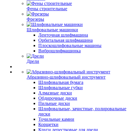
Фены строительные
Фрезеры
Шлифовальные машинки
Ленточная шлифмашина
Орбитальная шлифмашина
Плоскошлифовальные машины
Виброшлифмашинка
Дрели
Абразивно-шлифовальный инструмент
Шлифовальная бумага
Шлифовальные губки
Алмазные диски
Обдирочные диски
Пильные диски
Шлифовальные, зачистные, полировальные
диски
Точильные камни
Корщетки
Круги лепестковые для дрели