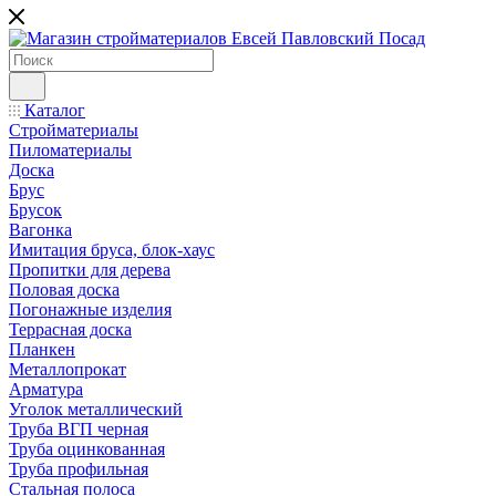
Каталог
Стройматериалы
Пиломатериалы
Доска
Брус
Брусок
Вагонка
Имитация бруса, блок-хаус
Пропитки для дерева
Половая доска
Погонажные изделия
Террасная доска
Планкен
Металлопрокат
Арматура
Уголок металлический
Труба ВГП черная
Труба оцинкованная
Труба профильная
Стальная полоса