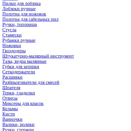
Пилки для лобзика
Лобзики ручные
Полотна для ножовок
Полотна для сабельных пил
Ручки, топорища
Стусла
Стамески
Рубанки ручные
Ножовки
Гвоздодеры
Штукатурно-малярный инструмент
Тазы, ведра малярные
Губки для затирки
Сеткодержатели
Расшивки
Разбрызгиватели для смесей
Шпателя
Терки, гладилки
Отвесы
Миксеры для красок
Кельмы
Кисти
Ванночки
Валики, ролики
Ручки, стержни