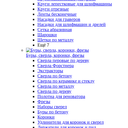
Круги лепестковые для шлифмашины
Круги отрезные
Ленты бесконечные
Насадки для граверов
Насадки для шлифмашин и дрелей
Сетка абразивная
Шарошки
Щетки по металлу
Ещё 7
Буры, сверла, коронки, фрезы
Сверла перовые по дереву
Сверла Форстнера
Экстракторы
Сверла по бетону
Сверла по керамике и стеклу
Сверла по металлу
Сверла по дереву
Полотна для реноватора
Фрезы
Наборы сверел
Буры по бетону
Коронки
Удлинители для коронок и сверел
Держатели для коронок и пил