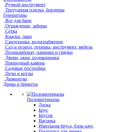
Ручной инструмент
Тротуарная плитка, бордюры
Генераторы
Все для бани
Ограждение, заборы
Сетка
Краски, лаки
Сантехника, водоснабжение
Сад и огород, техника, инструмент, мебель
Поликарбонат, парники и грядки
Двери, окна, подоконники
Природный камень
Садовые постройки
Печи и котлы
Дымоходы
Дрова и брикеты
Пиломатериалы
Доска
Брус
Брусок
Вагонка
Имитация бруса, блок-хаус
Пропитки для дерева