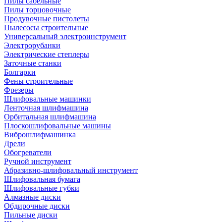
Пилы сабельные
Пилы торцовочные
Продувочные пистолеты
Пылесосы строительные
Универсальный электроинструмент
Электрорубанки
Электрические степлеры
Заточные станки
Болгарки
Фены строительные
Фрезеры
Шлифовальные машинки
Ленточная шлифмашина
Орбитальная шлифмашина
Плоскошлифовальные машины
Виброшлифмашинка
Дрели
Обогреватели
Ручной инструмент
Абразивно-шлифовальный инструмент
Шлифовальная бумага
Шлифовальные губки
Алмазные диски
Обдирочные диски
Пильные диски