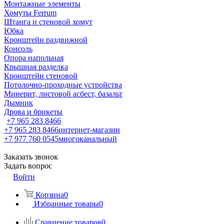
Монтажные элементы
Хомуты Ferrum
Штанга и стеновой хомут
Юбка
Кронштейн раздвижной
Консоль
Опора напольная
Крышная разделка
Кронштейн стеновой
Потолочно-проходные устройства
Минерит, листовой асбест, базальт
Дымник
Дрова и брикеты
+7 965 283 8466
+7 965 283 8466
интернет-магазин
+7 977 760 0545
многоканальный
Заказать звонок
Задать вопрос
Войти
Корзина
0
Избранные товары
0
Сравнение товаров
0