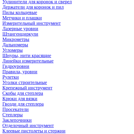
Удлинители для коронок и сверел
Держатели для коронок и пил
Пилы кольцевые
Метчики и плашки
Измерительный инструмент
Лазерные уровни
Штангенциркули
Микрометры
Дальномеры
Угломеры
Шнуры, нити красящие
Линейки измерительные
Гидроуровни
Правила, уровни
Рулетки
Уголки строительные
Крепежный инструмент
Скобы для степлера
Крюки для вязки
Гвозди для степлера
Просекатели
Степлеры
Заклепочники
Отделочный инструмент
Клеевые пистолеты и стержни