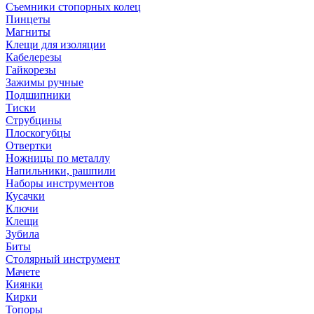
Съемники стопорных колец
Пинцеты
Магниты
Клещи для изоляции
Кабелерезы
Гайкорезы
Зажимы ручные
Подшипники
Тиски
Струбцины
Плоскогубцы
Отвертки
Ножницы по металлу
Напильники, рашпили
Наборы инструментов
Кусачки
Ключи
Клещи
Зубила
Биты
Столярный инструмент
Мачете
Киянки
Кирки
Топоры