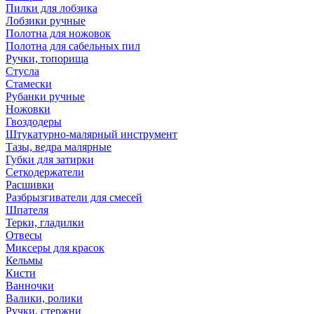
Пилки для лобзика
Лобзики ручные
Полотна для ножовок
Полотна для сабельных пил
Ручки, топорища
Стусла
Стамески
Рубанки ручные
Ножовки
Гвоздодеры
Штукатурно-малярный инструмент
Тазы, ведра малярные
Губки для затирки
Сеткодержатели
Расшивки
Разбрызгиватели для смесей
Шпателя
Терки, гладилки
Отвесы
Миксеры для красок
Кельмы
Кисти
Ванночки
Валики, ролики
Ручки, стержни