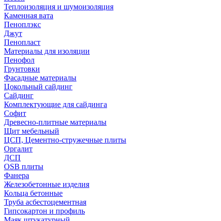
Теплоизоляция и шумоизоляция
Каменная вата
Пеноплэкс
Джут
Пенопласт
Материалы для изоляции
Пенофол
Грунтовки
Фасадные материалы
Цокольный сайдинг
Сайдинг
Комплектующие для сайдинга
Софит
Древесно-плитные материалы
Щит мебельный
ЦСП, Цементно-стружечные плиты
Оргалит
ДСП
OSB плиты
Фанера
Железобетонные изделия
Кольца бетонные
Труба асбестоцементная
Гипсокартон и профиль
Маяк штукатурный