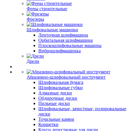
Фены строительные
Фрезеры
Шлифовальные машинки
Ленточная шлифмашина
Орбитальная шлифмашина
Плоскошлифовальные машины
Виброшлифмашинка
Дрели
Абразивно-шлифовальный инструмент
Шлифовальная бумага
Шлифовальные губки
Алмазные диски
Обдирочные диски
Пильные диски
Шлифовальные, зачистные, полировальные
диски
Точильные камни
Корщетки
Круги лепестковые для дрели