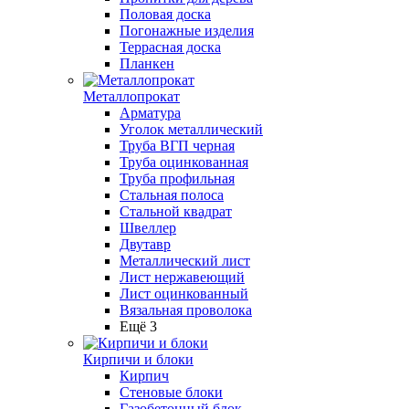
Половая доска
Погонажные изделия
Террасная доска
Планкен
Металлопрокат
Арматура
Уголок металлический
Труба ВГП черная
Труба оцинкованная
Труба профильная
Стальная полоса
Стальной квадрат
Швеллер
Двутавр
Металлический лист
Лист нержавеющий
Лист оцинкованный
Вязальная проволока
Ещё 3
Кирпичи и блоки
Кирпич
Стеновые блоки
Газобетонный блок