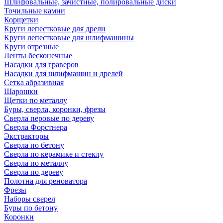
Шлифовальные, зачистные, полировальные диски
Точильные камни
Корщетки
Круги лепестковые для дрели
Круги лепестковые для шлифмашины
Круги отрезные
Ленты бесконечные
Насадки для граверов
Насадки для шлифмашин и дрелей
Сетка абразивная
Шарошки
Щетки по металлу
Буры, сверла, коронки, фрезы
Сверла перовые по дереву
Сверла Форстнера
Экстракторы
Сверла по бетону
Сверла по керамике и стеклу
Сверла по металлу
Сверла по дереву
Полотна для реноватора
Фрезы
Наборы сверел
Буры по бетону
Коронки