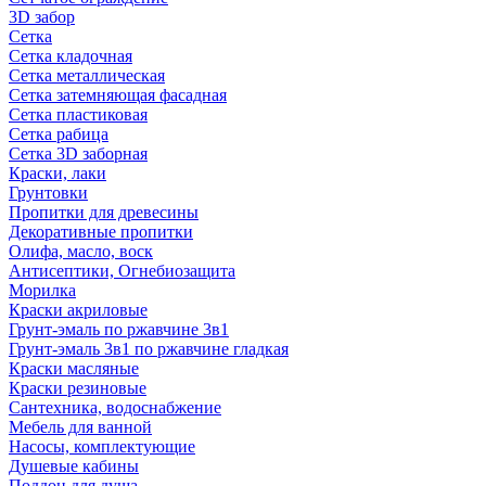
3D забор
Сетка
Сетка кладочная
Сетка металлическая
Сетка затемняющая фасадная
Сетка пластиковая
Сетка рабица
Сетка 3D заборная
Краски, лаки
Грунтовки
Пропитки для древесины
Декоративные пропитки
Олифа, масло, воск
Антисептики, Огнебиозащита
Морилка
Краски акриловые
Грунт-эмаль по ржавчине 3в1
Грунт-эмаль 3в1 по ржавчине гладкая
Краски масляные
Краски резиновые
Сантехника, водоснабжение
Мебель для ванной
Насосы, комплектующие
Душевые кабины
Поддон для душа