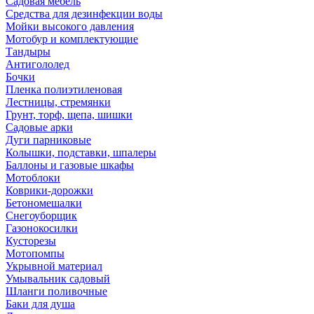
Садовая мебель
Средства для дезинфекции воды
Мойки высокого давления
Мотобур и комплектующие
Тандыры
Антигололед
Бочки
Пленка полиэтиленовая
Лестницы, стремянки
Грунт, торф, щепа, шишки
Садовые арки
Дуги парниковые
Колышки, подставки, шпалеры
Баллоны и газовые шкафы
Мотоблоки
Коврики-дорожки
Бетономешалки
Снегоуборщик
Газонокосилки
Кусторезы
Мотопомпы
Укрывной материал
Умывальник садовый
Шланги поливочные
Баки для душа