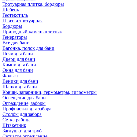
Тротуарная плитка, бордюры
Щебень
Геотекстиль
Плитка тротуарная
Бордюры
Природный камень плитняк
Генераторы
Все для бани
Вагонка, полок для бани
Печи для бани
Двери для бани
Камни для бани
Окна для бани
Фольга
Веники для бани
Шапки для бани
Ковши, запарники, термометры, гигрометры
Освещение для бани
Ограждение, заборы
Профнастил для забора
Столбы для забора
Сетка рабица
Штакетник
Заглушки для труб
Сетчатое ограждение