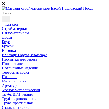
Каталог
Стройматериалы
Пиломатериалы
Доска
Брус
Брусок
Вагонка
Имитация бруса, блок-хаус
Пропитки для дерева
Половая доска
Погонажные изделия
Террасная доска
Планкен
Металлопрокат
Арматура
Уголок металлический
Труба ВГП черная
Труба оцинкованная
Труба профильная
Стальная полоса