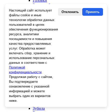
Головки
Зенкера, бородки, кернеры
Керны
Настоящий сайт использует
Отклонить
Принять
Патроны, переходники
файлы cookie и иные
Ножницы электрика
технологии обработки данных
Стопорные кольца
пользователей в целях
Съемники стопорных колец
обеспечения функционирования
Пинцеты
ресурса, аналитики
Магниты
посещаемости и повышения
Клещи для изоляции
качества предоставляемых
Кабелерезы
услуг. Обработка может
Гайкорезы
включать сбор, хранение и
Зажимы ручные
использование персональных
Подшипники
данных в соответствии с
Тиски
Политикой
Струбцины
конфиденциальности
Плоскогубцы
.
Отвертки
Продолжая работу с сайтом,
Ножницы по металлу
Вы подтверждаете
Напильники, рашпили
ознакомление с указанной
Наборы инструментов
информацией и можете
Кусачки
выбрать один из вариантов
Ключи
ниже.
Клещи
Зубила