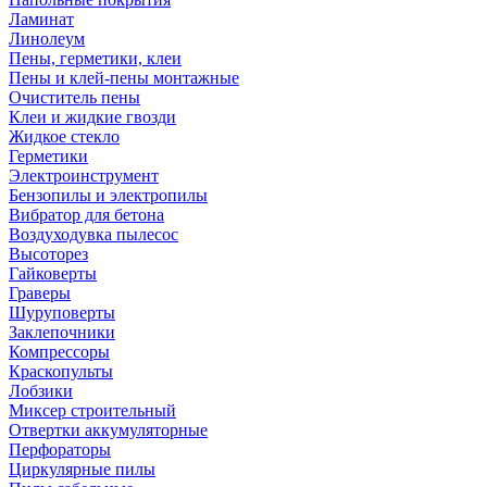
Ламинат
Линолеум
Пены, герметики, клеи
Пены и клей-пены монтажные
Очиститель пены
Клеи и жидкие гвозди
Жидкое стекло
Герметики
Электроинструмент
Бензопилы и электропилы
Вибратор для бетона
Воздуходувка пылесос
Высоторез
Гайковерты
Граверы
Шуруповерты
Заклепочники
Компрессоры
Краскопульты
Лобзики
Миксер строительный
Отвертки аккумуляторные
Перфораторы
Циркулярные пилы