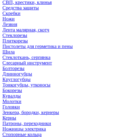
СВП, крестики, клинья
Средства защиты
Скребки
Ножи
Лезвия
Лента малярная, скотч
Стеклорезы
Плиткорезы
Пистолеты для герметика и пены
Шила
Стеклоткань, серпянка
Слесарный инструмент
Болторезы
Длинногубцы
Круглогубцы
Тонкогубцы, утконосы
Бокорезы
Кувалды
Молотки
Головки
Зенкера, бородки, кернеры
Керны
Патроны, переходники
Ножницы электрика
Стопорные кольца