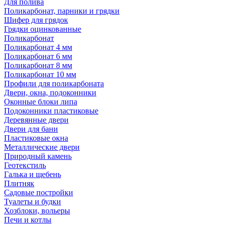
Для полива
Поликарбонат, парники и грядки
Шифер для грядок
Грядки оцинкованные
Поликарбонат
Поликарбонат 4 мм
Поликарбонат 6 мм
Поликарбонат 8 мм
Поликарбонат 10 мм
Профили для поликарбоната
Двери, окна, подоконники
Оконные блоки липа
Подоконники пластиковые
Деревянные двери
Двери для бани
Пластиковые окна
Металлические двери
Природный камень
Геотекстиль
Галька и щебень
Плитняк
Садовые постройки
Туалеты и будки
Хозблоки, вольеры
Печи и котлы