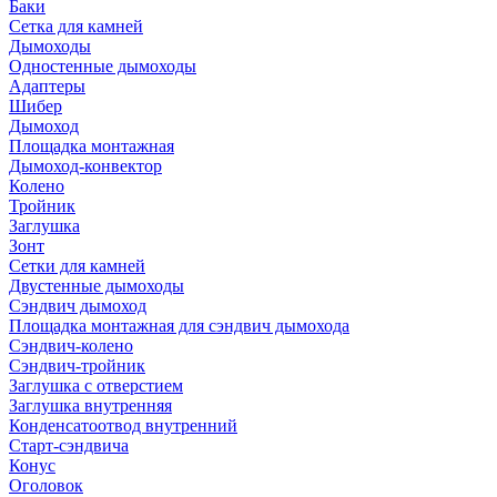
Баки
Сетка для камней
Дымоходы
Одностенные дымоходы
Адаптеры
Шибер
Дымоход
Площадка монтажная
Дымоход-конвектор
Колено
Тройник
Заглушка
Зонт
Сетки для камней
Двустенные дымоходы
Сэндвич дымоход
Площадка монтажная для сэндвич дымохода
Сэндвич-колено
Сэндвич-тройник
Заглушка с отверстием
Заглушка внутренняя
Конденсатоотвод внутренний
Старт-сэндвича
Конус
Оголовок