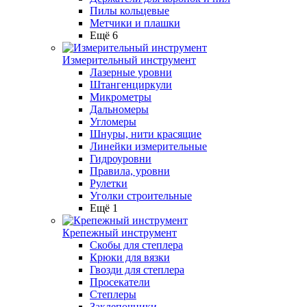
Пилы кольцевые
Метчики и плашки
Ещё 6
Измерительный инструмент
Лазерные уровни
Штангенциркули
Микрометры
Дальномеры
Угломеры
Шнуры, нити красящие
Линейки измерительные
Гидроуровни
Правила, уровни
Рулетки
Уголки строительные
Ещё 1
Крепежный инструмент
Скобы для степлера
Крюки для вязки
Гвозди для степлера
Просекатели
Степлеры
Заклепочники