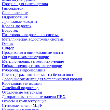
Профиль для гипсокартона
Гипсокартон
Сваи винтовые
Гидроизоляция
Дренажные колодцы
Кровля, водосток
Водосток
Пластиковая водосточная система
Металлическая водосточная система
Отлив
Шифер
Профнастил и оцинкованные листы
Ондулин и комплектующие
Металлочерепица и комплектующие
Гибкая черепица и комплектующие
Рубероид, гидроизоляция
Снегозадержания и элементы безопасности
Доборные элементы для металлической кровли
Кровельная вентиляция
Линейный водоотвод
Отделочные материалы
Декоративные стеновые панели ПВХ
Откосы и комплектующие
Стеновые панели МДФ
Напольные покрытия