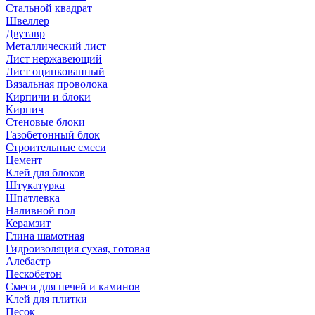
Стальной квадрат
Швеллер
Двутавр
Металлический лист
Лист нержавеющий
Лист оцинкованный
Вязальная проволока
Кирпичи и блоки
Кирпич
Стеновые блоки
Газобетонный блок
Строительные смеси
Цемент
Клей для блоков
Штукатурка
Шпатлевка
Наливной пол
Керамзит
Глина шамотная
Гидроизоляция сухая, готовая
Алебастр
Пескобетон
Смеси для печей и каминов
Клей для плитки
Песок