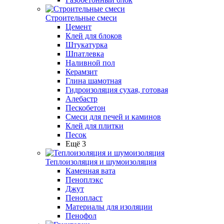
Строительные смеси
Цемент
Клей для блоков
Штукатурка
Шпатлевка
Наливной пол
Керамзит
Глина шамотная
Гидроизоляция сухая, готовая
Алебастр
Пескобетон
Смеси для печей и каминов
Клей для плитки
Песок
Ещё 3
Теплоизоляция и шумоизоляция
Каменная вата
Пеноплэкс
Джут
Пенопласт
Материалы для изоляции
Пенофол