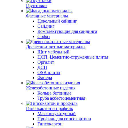
Грунтовки
Фасадные материалы
Цокольный сайдинг
Сайдинг
Комплектующие для сайдинга
Софит
Древесно-плитные материалы
Щит мебельный
ЦСП, Цементно-стружечные плиты
Оргалит
ДСП
OSB плиты
Фанера
Железобетонные изделия
Кольца бетонные
Труба асбестоцементная
Гипсокартон и профиль
Маяк штукатурный
Профиль для гипсокартона
Гипсокартон