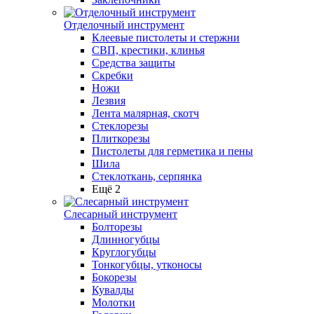
Отделочный инструмент
Клеевые пистолеты и стержни
СВП, крестики, клинья
Средства защиты
Скребки
Ножи
Лезвия
Лента малярная, скотч
Стеклорезы
Плиткорезы
Пистолеты для герметика и пены
Шила
Стеклоткань, серпянка
Ещё 2
Слесарный инструмент
Болторезы
Длинногубцы
Круглогубцы
Тонкогубцы, утконосы
Бокорезы
Кувалды
Молотки