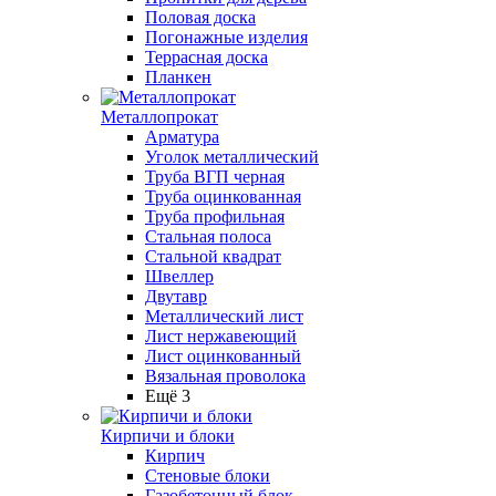
Половая доска
Погонажные изделия
Террасная доска
Планкен
Металлопрокат
Арматура
Уголок металлический
Труба ВГП черная
Труба оцинкованная
Труба профильная
Стальная полоса
Стальной квадрат
Швеллер
Двутавр
Металлический лист
Лист нержавеющий
Лист оцинкованный
Вязальная проволока
Ещё 3
Кирпичи и блоки
Кирпич
Стеновые блоки
Газобетонный блок