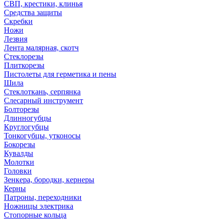
СВП, крестики, клинья
Средства защиты
Скребки
Ножи
Лезвия
Лента малярная, скотч
Стеклорезы
Плиткорезы
Пистолеты для герметика и пены
Шила
Стеклоткань, серпянка
Слесарный инструмент
Болторезы
Длинногубцы
Круглогубцы
Тонкогубцы, утконосы
Бокорезы
Кувалды
Молотки
Головки
Зенкера, бородки, кернеры
Керны
Патроны, переходники
Ножницы электрика
Стопорные кольца