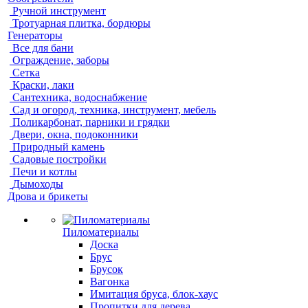
Ручной инструмент
Тротуарная плитка, бордюры
Генераторы
Все для бани
Ограждение, заборы
Сетка
Краски, лаки
Сантехника, водоснабжение
Сад и огород, техника, инструмент, мебель
Поликарбонат, парники и грядки
Двери, окна, подоконники
Природный камень
Садовые постройки
Печи и котлы
Дымоходы
Дрова и брикеты
Пиломатериалы
Доска
Брус
Брусок
Вагонка
Имитация бруса, блок-хаус
Пропитки для дерева