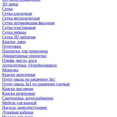
3D забор
Сетка
Сетка кладочная
Сетка металлическая
Сетка затемняющая фасадная
Сетка пластиковая
Сетка рабица
Сетка 3D заборная
Краски, лаки
Грунтовки
Пропитки для древесины
Декоративные пропитки
Олифа, масло, воск
Антисептики, Огнебиозащита
Морилка
Краски акриловые
Грунт-эмаль по ржавчине 3в1
Грунт-эмаль 3в1 по ржавчине гладкая
Краски масляные
Краски резиновые
Сантехника, водоснабжение
Мебель для ванной
Насосы, комплектующие
Душевые кабины
Поддон для душа