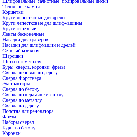
Шлифовальные, зачистные, полировальные диски
Точильные камни
Корщетки
Круги лепестковые для дрели
Круги лепестковые для шлифмашины
Круги отрезные
Ленты бесконечные
Насадки для граверов
Насадки для шлифмашин и дрелей
Сетка абразивная
Шарошки
Щетки по металлу
Буры, сверла, коронки, фрезы
Сверла перовые по дереву
Сверла Форстнера
Экстракторы
Сверла по бетону
Сверла по керамике и стеклу
Сверла по металлу
Сверла по дереву
Полотна для реноватора
Фрезы
Наборы сверел
Буры по бетону
Коронки