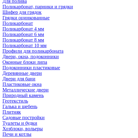
Для полива
Поликарбонат, парники и грядки
Шифер для грядок
Грядки оцинкованные
Поликарбонат
Поликарбонат 4 мм
Поликарбонат 6 мм
Поликарбонат 8 мм
Поликарбонат 10 мм
Профили для поликарбоната
Двери, окна, подоконники
Оконные блоки липа
Подоконники пластиковые
Деревянные двери
Двери для бани
Пластиковые окна
Металлические двери
Природный камень
Геотекстиль
Галька и щебень
Плитняк
Садовые постройки
Туалеты и будки
Хозблоки, вольеры
Печи и котлы