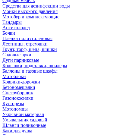
Садовая мебель
Средства для дезинфекции воды
Мойки высокого давления
Мотобур и комплектующие
Тандыры
Антигололед
Бочки
Пленка полиэтиленовая
Лестницы, стремянки
Грунт, торф, щепа, шишки
Садовые арки
Дуги парниковые
Колышки, подставки, шпалеры
Баллоны и газовые шкафы
Мотоблоки
Коврики-дорожки
Бетономешалки
Снегоуборщик
Газонокосилки
Кусторезы
Мотопомпы
Укрывной материал
Умывальник садовый
Шланги поливочные
Баки для душа