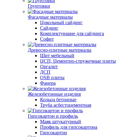
Грунтовки
Фасадные материалы
Цокольный сайдинг
Сайдинг
Комплектующие для сайдинга
Софит
Древесно-плитные материалы
Щит мебельный
ЦСП, Цементно-стружечные плиты
Оргалит
ДСП
OSB плиты
Фанера
Железобетонные изделия
Кольца бетонные
Труба асбестоцементная
Гипсокартон и профиль
Маяк штукатурный
Профиль для гипсокартона
Гипсокартон