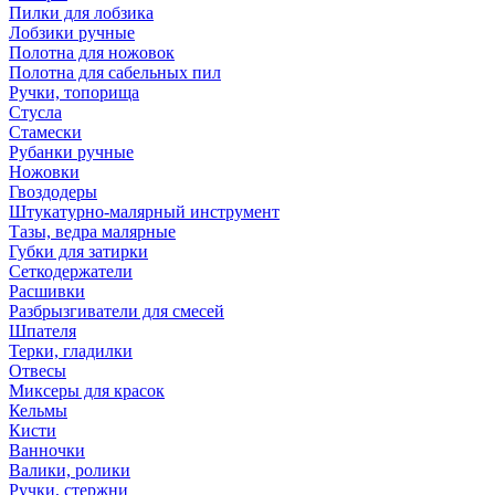
Пилки для лобзика
Лобзики ручные
Полотна для ножовок
Полотна для сабельных пил
Ручки, топорища
Стусла
Стамески
Рубанки ручные
Ножовки
Гвоздодеры
Штукатурно-малярный инструмент
Тазы, ведра малярные
Губки для затирки
Сеткодержатели
Расшивки
Разбрызгиватели для смесей
Шпателя
Терки, гладилки
Отвесы
Миксеры для красок
Кельмы
Кисти
Ванночки
Валики, ролики
Ручки, стержни