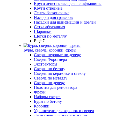
Круги лепестковые для шлифмашины
Круги отрезные
Ленты бесконечные
Насадки для граверов
Насадки для шлифмашин и дрелей
Сетка абразивная
Шарошки
Щетки по металлу
Ещё 7
Буры, сверла, коронки, фрезы
Сверла перовые по дереву
Сверла Форстнера
Экстракторы
Сверла по бетону
Сверла по керамике и стеклу
Сверла по металлу
Сверла по дереву
Полотна для реноватора
Фрезы
Наборы сверел
Буры по бетону
Коронки
Удлинители для коронок и сверел
Держатели для коронок и пил