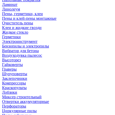
Ламинат
Линолеум
Пены, герметики, клеи
Пены и клей-пены монтажные
Очиститель пены
Клеи и жидкие гвозди
Жидкое стекло
Герметики
Электроинструмент
Бензопилы и электропилы
Вибратор для бетона
Воздуходувка пылесос
Высоторез
Гайковерты
Граверы
Шуруповерты
Заклепочники
Компрессоры
Краскопульты
Лобзики
Миксер строительный
Отвертки аккумуляторные
Перфораторы
Циркулярные пилы