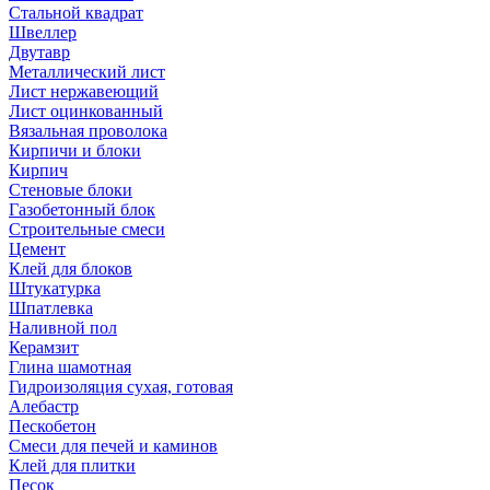
Стальной квадрат
Швеллер
Двутавр
Металлический лист
Лист нержавеющий
Лист оцинкованный
Вязальная проволока
Кирпичи и блоки
Кирпич
Стеновые блоки
Газобетонный блок
Строительные смеси
Цемент
Клей для блоков
Штукатурка
Шпатлевка
Наливной пол
Керамзит
Глина шамотная
Гидроизоляция сухая, готовая
Алебастр
Пескобетон
Смеси для печей и каминов
Клей для плитки
Песок