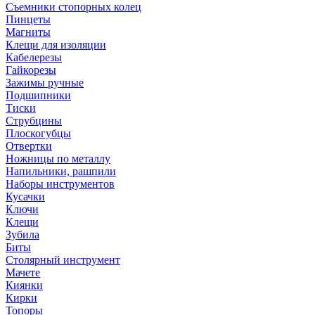
Съемники стопорных колец
Пинцеты
Магниты
Клещи для изоляции
Кабелерезы
Гайкорезы
Зажимы ручные
Подшипники
Тиски
Струбцины
Плоскогубцы
Отвертки
Ножницы по металлу
Напильники, рашпили
Наборы инструментов
Кусачки
Ключи
Клещи
Зубила
Биты
Столярный инструмент
Мачете
Киянки
Кирки
Топоры