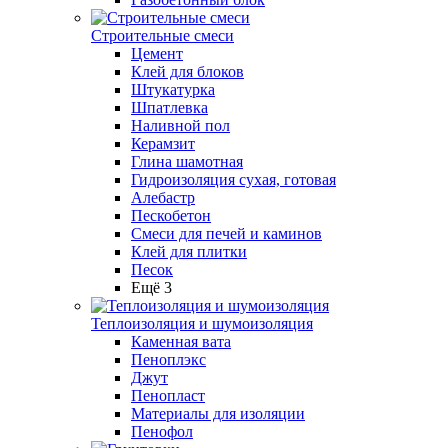
Строительные смеси
Цемент
Клей для блоков
Штукатурка
Шпатлевка
Наливной пол
Керамзит
Глина шамотная
Гидроизоляция сухая, готовая
Алебастр
Пескобетон
Смеси для печей и каминов
Клей для плитки
Песок
Ещё 3
Теплоизоляция и шумоизоляция
Каменная вата
Пеноплэкс
Джут
Пенопласт
Материалы для изоляции
Пенофол