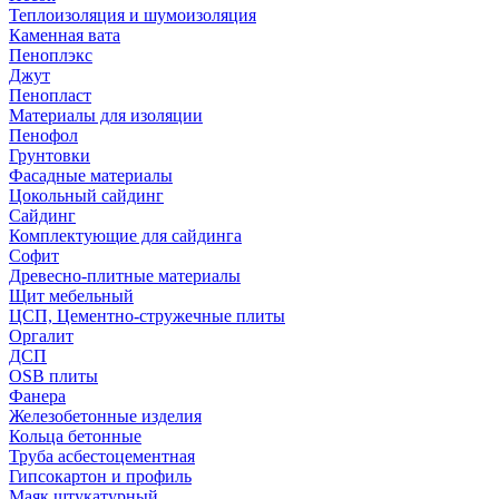
Теплоизоляция и шумоизоляция
Каменная вата
Пеноплэкс
Джут
Пенопласт
Материалы для изоляции
Пенофол
Грунтовки
Фасадные материалы
Цокольный сайдинг
Сайдинг
Комплектующие для сайдинга
Софит
Древесно-плитные материалы
Щит мебельный
ЦСП, Цементно-стружечные плиты
Оргалит
ДСП
OSB плиты
Фанера
Железобетонные изделия
Кольца бетонные
Труба асбестоцементная
Гипсокартон и профиль
Маяк штукатурный