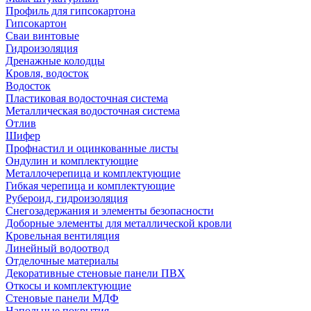
Профиль для гипсокартона
Гипсокартон
Сваи винтовые
Гидроизоляция
Дренажные колодцы
Кровля, водосток
Водосток
Пластиковая водосточная система
Металлическая водосточная система
Отлив
Шифер
Профнастил и оцинкованные листы
Ондулин и комплектующие
Металлочерепица и комплектующие
Гибкая черепица и комплектующие
Рубероид, гидроизоляция
Снегозадержания и элементы безопасности
Доборные элементы для металлической кровли
Кровельная вентиляция
Линейный водоотвод
Отделочные материалы
Декоративные стеновые панели ПВХ
Откосы и комплектующие
Стеновые панели МДФ
Напольные покрытия