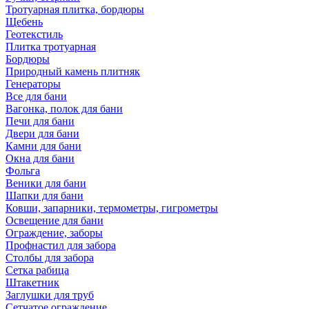
Тротуарная плитка, бордюры
Щебень
Геотекстиль
Плитка тротуарная
Бордюры
Природный камень плитняк
Генераторы
Все для бани
Вагонка, полок для бани
Печи для бани
Двери для бани
Камни для бани
Окна для бани
Фольга
Веники для бани
Шапки для бани
Ковши, запарники, термометры, гигрометры
Освещение для бани
Ограждение, заборы
Профнастил для забора
Столбы для забора
Сетка рабица
Штакетник
Заглушки для труб
Сетчатое ограждение