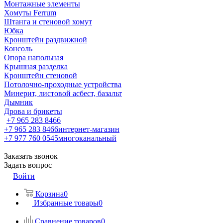
Монтажные элементы
Хомуты Ferrum
Штанга и стеновой хомут
Юбка
Кронштейн раздвижной
Консоль
Опора напольная
Крышная разделка
Кронштейн стеновой
Потолочно-проходные устройства
Минерит, листовой асбест, базальт
Дымник
Дрова и брикеты
+7 965 283 8466
+7 965 283 8466
интернет-магазин
+7 977 760 0545
многоканальный
Заказать звонок
Задать вопрос
Войти
Корзина
0
Избранные товары
0
Сравнение товаров
0