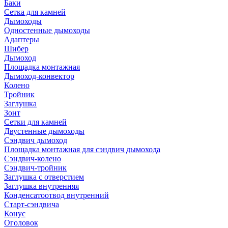
Баки
Сетка для камней
Дымоходы
Одностенные дымоходы
Адаптеры
Шибер
Дымоход
Площадка монтажная
Дымоход-конвектор
Колено
Тройник
Заглушка
Зонт
Сетки для камней
Двустенные дымоходы
Сэндвич дымоход
Площадка монтажная для сэндвич дымохода
Сэндвич-колено
Сэндвич-тройник
Заглушка с отверстием
Заглушка внутренняя
Конденсатоотвод внутренний
Старт-сэндвича
Конус
Оголовок