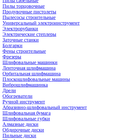
Пилы сабельные
Пилы торцовочные
Продувочные пистолеты
Пылесосы строительные
Универсальный электроинструмент
Электрорубанки
Электрические степлеры
Заточные станки
Болгарки
Фены строительные
Фрезеры
Шлифовальные машинки
Ленточная шлифмашина
Орбитальная шлифмашина
Плоскошлифовальные машины
Виброшлифмашинка
Дрели
Обогреватели
Ручной инструмент
Абразивно-шлифовальный инструмент
Шлифовальная бумага
Шлифовальные губки
Алмазные диски
Обдирочные диски
Пильные диски