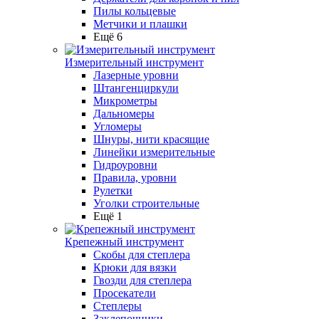
Пилы кольцевые
Метчики и плашки
Ещё 6
Измерительный инструмент
Лазерные уровни
Штангенциркули
Микрометры
Дальномеры
Угломеры
Шнуры, нити красящие
Линейки измерительные
Гидроуровни
Правила, уровни
Рулетки
Уголки строительные
Ещё 1
Крепежный инструмент
Скобы для степлера
Крюки для вязки
Гвозди для степлера
Просекатели
Степлеры
Заклепочники