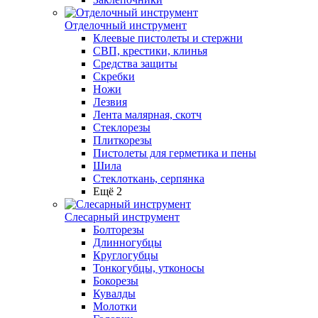
Отделочный инструмент
Клеевые пистолеты и стержни
СВП, крестики, клинья
Средства защиты
Скребки
Ножи
Лезвия
Лента малярная, скотч
Стеклорезы
Плиткорезы
Пистолеты для герметика и пены
Шила
Стеклоткань, серпянка
Ещё 2
Слесарный инструмент
Болторезы
Длинногубцы
Круглогубцы
Тонкогубцы, утконосы
Бокорезы
Кувалды
Молотки