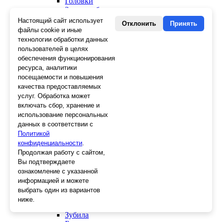
Головки
Зенкера, бородки, кернеры
Керны
Настоящий сайт использует
Отклонить
Принять
Патроны, переходники
файлы cookie и иные
Ножницы электрика
технологии обработки данных
Стопорные кольца
пользователей в целях
Съемники стопорных колец
обеспечения функционирования
Пинцеты
ресурса, аналитики
Магниты
посещаемости и повышения
Клещи для изоляции
качества предоставляемых
Кабелерезы
услуг. Обработка может
Гайкорезы
включать сбор, хранение и
Зажимы ручные
использование персональных
Подшипники
данных в соответствии с
Тиски
Политикой
Струбцины
конфиденциальности
Плоскогубцы
.
Отвертки
Продолжая работу с сайтом,
Ножницы по металлу
Вы подтверждаете
Напильники, рашпили
ознакомление с указанной
Наборы инструментов
информацией и можете
Кусачки
выбрать один из вариантов
Ключи
ниже.
Клещи
Зубила