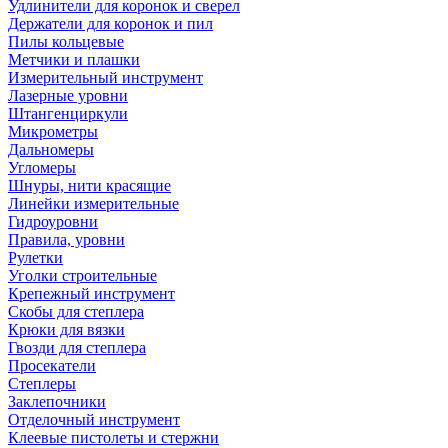
Удлинители для коронок и сверел
Держатели для коронок и пил
Пилы кольцевые
Метчики и плашки
Измерительный инструмент
Лазерные уровни
Штангенциркули
Микрометры
Дальномеры
Угломеры
Шнуры, нити красящие
Линейки измерительные
Гидроуровни
Правила, уровни
Рулетки
Уголки строительные
Крепежный инструмент
Скобы для степлера
Крюки для вязки
Гвозди для степлера
Просекатели
Степлеры
Заклепочники
Отделочный инструмент
Клеевые пистолеты и стержни