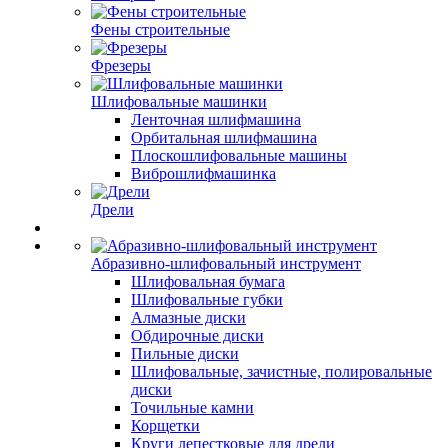
Фены строительные
Фрезеры
Шлифовальные машинки
Ленточная шлифмашина
Орбитальная шлифмашина
Плоскошлифовальные машины
Виброшлифмашинка
Дрели
Абразивно-шлифовальный инструмент
Шлифовальная бумага
Шлифовальные губки
Алмазные диски
Обдирочные диски
Пильные диски
Шлифовальные, зачистные, полировальные
диски
Точильные камни
Корщетки
Круги лепестковые для дрели