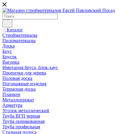
Каталог
Стройматериалы
Пиломатериалы
Доска
Брус
Брусок
Вагонка
Имитация бруса, блок-хаус
Пропитки для дерева
Половая доска
Погонажные изделия
Террасная доска
Планкен
Металлопрокат
Арматура
Уголок металлический
Труба ВГП черная
Труба оцинкованная
Труба профильная
Стальная полоса