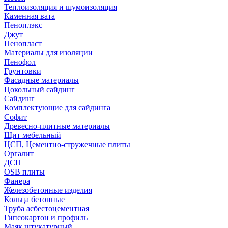
Теплоизоляция и шумоизоляция
Каменная вата
Пеноплэкс
Джут
Пенопласт
Материалы для изоляции
Пенофол
Грунтовки
Фасадные материалы
Цокольный сайдинг
Сайдинг
Комплектующие для сайдинга
Софит
Древесно-плитные материалы
Щит мебельный
ЦСП, Цементно-стружечные плиты
Оргалит
ДСП
OSB плиты
Фанера
Железобетонные изделия
Кольца бетонные
Труба асбестоцементная
Гипсокартон и профиль
Маяк штукатурный