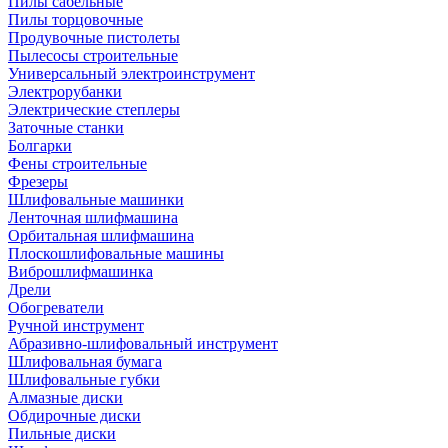
Пилы сабельные
Пилы торцовочные
Продувочные пистолеты
Пылесосы строительные
Универсальный электроинструмент
Электрорубанки
Электрические степлеры
Заточные станки
Болгарки
Фены строительные
Фрезеры
Шлифовальные машинки
Ленточная шлифмашина
Орбитальная шлифмашина
Плоскошлифовальные машины
Виброшлифмашинка
Дрели
Обогреватели
Ручной инструмент
Абразивно-шлифовальный инструмент
Шлифовальная бумага
Шлифовальные губки
Алмазные диски
Обдирочные диски
Пильные диски