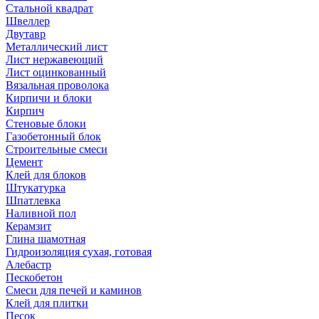
Стальной квадрат
Швеллер
Двутавр
Металлический лист
Лист нержавеющий
Лист оцинкованный
Вязальная проволока
Кирпичи и блоки
Кирпич
Стеновые блоки
Газобетонный блок
Строительные смеси
Цемент
Клей для блоков
Штукатурка
Шпатлевка
Наливной пол
Керамзит
Глина шамотная
Гидроизоляция сухая, готовая
Алебастр
Пескобетон
Смеси для печей и каминов
Клей для плитки
Песок