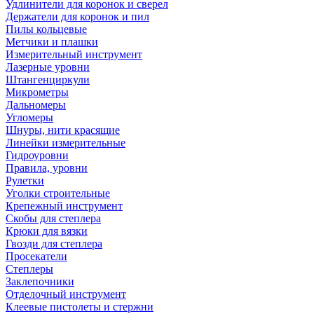
Удлинители для коронок и сверел
Держатели для коронок и пил
Пилы кольцевые
Метчики и плашки
Измерительный инструмент
Лазерные уровни
Штангенциркули
Микрометры
Дальномеры
Угломеры
Шнуры, нити красящие
Линейки измерительные
Гидроуровни
Правила, уровни
Рулетки
Уголки строительные
Крепежный инструмент
Скобы для степлера
Крюки для вязки
Гвозди для степлера
Просекатели
Степлеры
Заклепочники
Отделочный инструмент
Клеевые пистолеты и стержни