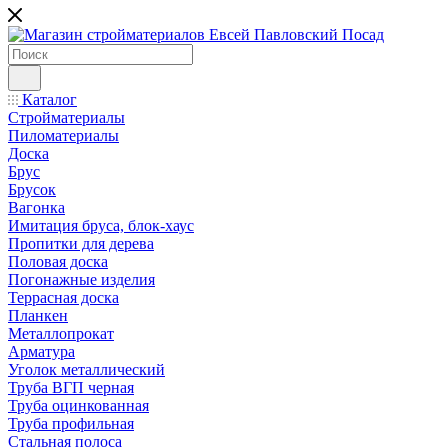
Каталог
Стройматериалы
Пиломатериалы
Доска
Брус
Брусок
Вагонка
Имитация бруса, блок-хаус
Пропитки для дерева
Половая доска
Погонажные изделия
Террасная доска
Планкен
Металлопрокат
Арматура
Уголок металлический
Труба ВГП черная
Труба оцинкованная
Труба профильная
Стальная полоса