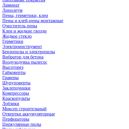
Ламинат
Линолеум
Пены, герметики, клеи
Пены и клей-пены монтажные
Очиститель пены
Клеи и жидкие гвозди
Жидкое стекло
Герметики
Электроинструмент
Бензопилы и электропилы
Вибратор для бетона
Воздуходувка пылесос
Высоторез
Гайковерты
Граверы
Шуруповерты
Заклепочники
Компрессоры
Краскопульты
Лобзики
Миксер строительный
Отвертки аккумуляторные
Перфораторы
Циркулярные пилы