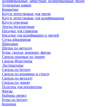
Шлифовальные, зачистные, полировальные диски
Точильные камни
Корщетки
Круги лепестковые для дрели
Круги лепестковые для шлифмашины
Круги отрезные
Ленты бесконечные
Насадки для граверов
Насадки для шлифмашин и дрелей
Сетка абразивная
Шарошки
Щетки по металлу
Буры, сверла, коронки, фрезы
Сверла перовые по дереву
Сверла Форстнера
Экстракторы
Сверла по бетону
Сверла по керамике и стеклу
Сверла по металлу
Сверла по дереву
Полотна для реноватора
Фрезы
Наборы сверел
Буры по бетону
Коронки