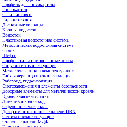
Профиль для гипсокартона
Гипсокартон
Сваи винтовые
Гидроизоляция
Дренажные колодцы
Кровля, водосток
Водосток
Пластиковая водосточная система
Металлическая водосточная система
Отлив
Шифер
Профнастил и оцинкованные листы
Ондулин и комплектующие
Металлочерепица и комплектующие
Гибкая черепица и комплектующие
Рубероид, гидроизоляция
Снегозадержания и элементы безопасности
Доборные элементы для металлической кровли
Кровельная вентиляция
Линейный водоотвод
Отделочные материалы
Декоративные стеновые панели ПВХ
Откосы и комплектующие
Стеновые панели МДФ
Напольные покрытия