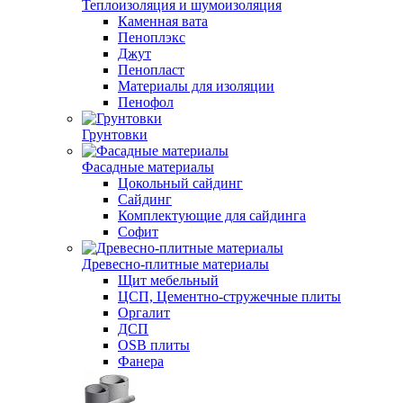
Теплоизоляция и шумоизоляция
Каменная вата
Пеноплэкс
Джут
Пенопласт
Материалы для изоляции
Пенофол
Грунтовки
Фасадные материалы
Цокольный сайдинг
Сайдинг
Комплектующие для сайдинга
Софит
Древесно-плитные материалы
Щит мебельный
ЦСП, Цементно-стружечные плиты
Оргалит
ДСП
OSB плиты
Фанера