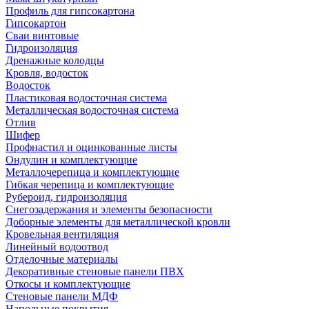
Профиль для гипсокартона
Гипсокартон
Сваи винтовые
Гидроизоляция
Дренажные колодцы
Кровля, водосток
Водосток
Пластиковая водосточная система
Металлическая водосточная система
Отлив
Шифер
Профнастил и оцинкованные листы
Ондулин и комплектующие
Металлочерепица и комплектующие
Гибкая черепица и комплектующие
Рубероид, гидроизоляция
Снегозадержания и элементы безопасности
Доборные элементы для металлической кровли
Кровельная вентиляция
Линейный водоотвод
Отделочные материалы
Декоративные стеновые панели ПВХ
Откосы и комплектующие
Стеновые панели МДФ
Напольные покрытия