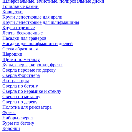
Шлифовальные, зачистные, полировальные диски
Точильные камни
Корщетки
Круги лепестковые для дрели
Круги лепестковые для шлифмашины
Круги отрезные
Ленты бесконечные
Насадки для граверов
Насадки для шлифмашин и дрелей
Сетка абразивная
Шарошки
Щетки по металлу
Буры, сверла, коронки, фрезы
Сверла перовые по дереву
Сверла Форстнера
Экстракторы
Сверла по бетону
Сверла по керамике и стеклу
Сверла по металлу
Сверла по дереву
Полотна для реноватора
Фрезы
Наборы сверел
Буры по бетону
Коронки