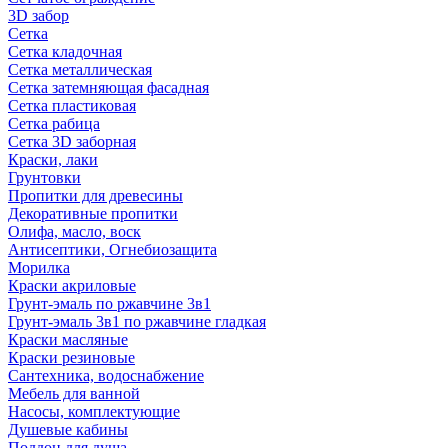
3D забор
Сетка
Сетка кладочная
Сетка металлическая
Сетка затемняющая фасадная
Сетка пластиковая
Сетка рабица
Сетка 3D заборная
Краски, лаки
Грунтовки
Пропитки для древесины
Декоративные пропитки
Олифа, масло, воск
Антисептики, Огнебиозащита
Морилка
Краски акриловые
Грунт-эмаль по ржавчине 3в1
Грунт-эмаль 3в1 по ржавчине гладкая
Краски масляные
Краски резиновые
Сантехника, водоснабжение
Мебель для ванной
Насосы, комплектующие
Душевые кабины
Поддон для душа