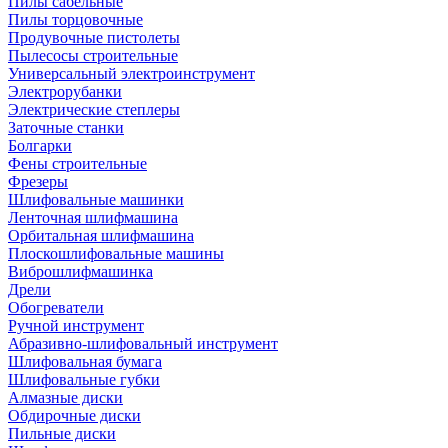
Пилы сабельные
Пилы торцовочные
Продувочные пистолеты
Пылесосы строительные
Универсальный электроинструмент
Электрорубанки
Электрические степлеры
Заточные станки
Болгарки
Фены строительные
Фрезеры
Шлифовальные машинки
Ленточная шлифмашина
Орбитальная шлифмашина
Плоскошлифовальные машины
Виброшлифмашинка
Дрели
Обогреватели
Ручной инструмент
Абразивно-шлифовальный инструмент
Шлифовальная бумага
Шлифовальные губки
Алмазные диски
Обдирочные диски
Пильные диски