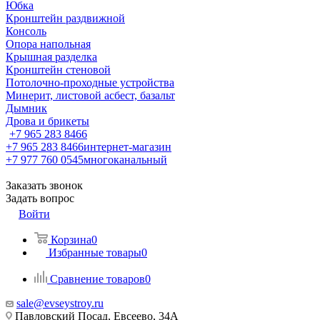
Юбка
Кронштейн раздвижной
Консоль
Опора напольная
Крышная разделка
Кронштейн стеновой
Потолочно-проходные устройства
Минерит, листовой асбест, базальт
Дымник
Дрова и брикеты
+7 965 283 8466
+7 965 283 8466
интернет-магазин
+7 977 760 0545
многоканальный
Заказать звонок
Задать вопрос
Войти
Корзина
0
Избранные товары
0
Сравнение товаров
0
sale@evseystroy.ru
Павловский Посад, Евсеево, 34А