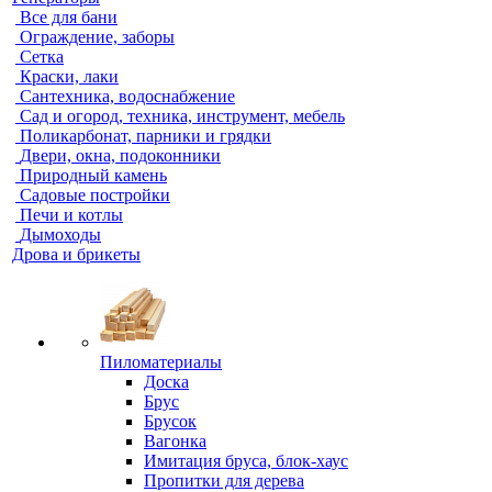
Все для бани
Ограждение, заборы
Сетка
Краски, лаки
Сантехника, водоснабжение
Сад и огород, техника, инструмент, мебель
Поликарбонат, парники и грядки
Двери, окна, подоконники
Природный камень
Садовые постройки
Печи и котлы
Дымоходы
Дрова и брикеты
Пиломатериалы
Доска
Брус
Брусок
Вагонка
Имитация бруса, блок-хаус
Пропитки для дерева