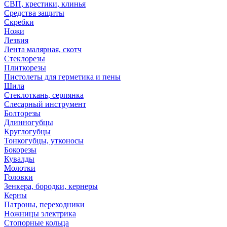
СВП, крестики, клинья
Средства защиты
Скребки
Ножи
Лезвия
Лента малярная, скотч
Стеклорезы
Плиткорезы
Пистолеты для герметика и пены
Шила
Стеклоткань, серпянка
Слесарный инструмент
Болторезы
Длинногубцы
Круглогубцы
Тонкогубцы, утконосы
Бокорезы
Кувалды
Молотки
Головки
Зенкера, бородки, кернеры
Керны
Патроны, переходники
Ножницы электрика
Стопорные кольца