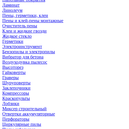
Ламинат
Линолеум
Пены, герметики, клеи
Пены и клей-пены монтажные
Очиститель пены
Клеи и жидкие гвозди
Жидкое стекло
Герметики
Электроинструмент
Бензопилы и электропилы
Вибратор для бетона
Воздуходувка пылесос
Высоторез
Гайковерты
Граверы
Шуруповерты
Заклепочники
Компрессоры
Краскопульты
Лобзики
Миксер строительный
Отвертки аккумуляторные
Перфораторы
Циркулярные пилы