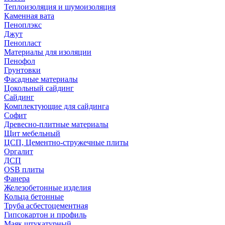
Теплоизоляция и шумоизоляция
Каменная вата
Пеноплэкс
Джут
Пенопласт
Материалы для изоляции
Пенофол
Грунтовки
Фасадные материалы
Цокольный сайдинг
Сайдинг
Комплектующие для сайдинга
Софит
Древесно-плитные материалы
Щит мебельный
ЦСП, Цементно-стружечные плиты
Оргалит
ДСП
OSB плиты
Фанера
Железобетонные изделия
Кольца бетонные
Труба асбестоцементная
Гипсокартон и профиль
Маяк штукатурный