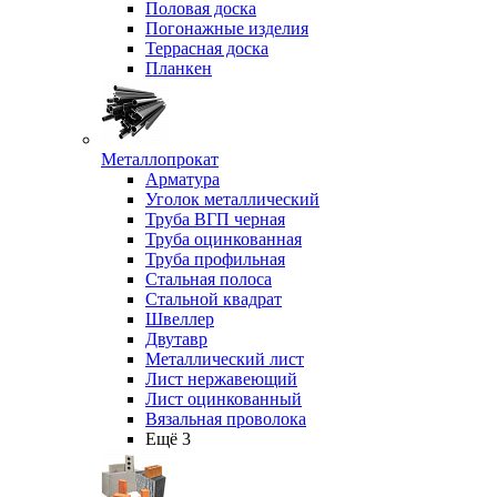
Половая доска
Погонажные изделия
Террасная доска
Планкен
Металлопрокат
Арматура
Уголок металлический
Труба ВГП черная
Труба оцинкованная
Труба профильная
Стальная полоса
Стальной квадрат
Швеллер
Двутавр
Металлический лист
Лист нержавеющий
Лист оцинкованный
Вязальная проволока
Ещё 3