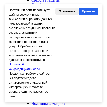
Средства защиты
Скребки
Ножи
Настоящий сайт использует
Отклонить
Принять
Лезвия
файлы cookie и иные
Лента малярная, скотч
технологии обработки данных
Стеклорезы
пользователей в целях
Плиткорезы
обеспечения функционирования
Пистолеты для герметика и пены
ресурса, аналитики
Шила
посещаемости и повышения
Стеклоткань, серпянка
качества предоставляемых
Ещё 2
услуг. Обработка может
включать сбор, хранение и
Слесарный инструмент
использование персональных
Болторезы
данных в соответствии с
Длинногубцы
Политикой
Круглогубцы
конфиденциальности
Тонкогубцы, утконосы
.
Бокорезы
Продолжая работу с сайтом,
Кувалды
Вы подтверждаете
Молотки
ознакомление с указанной
Головки
информацией и можете
Зенкера, бородки, кернеры
выбрать один из вариантов
Керны
ниже.
Патроны, переходники
Ножницы электрика