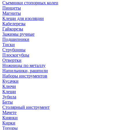
Съемники стопорных колец
Пинцеты
Магниты
Клещи для изоляции
Кабелерезы
Гайкорезы
Зажимы ручные
Подшипники
Тиски
Струбцины
Плоскогубцы
Отвертки
Ножницы по металлу
Напильники, рашпили
Наборы инструментов
Кусачки
Ключи
Клещи
Зубила
Биты
Столярный инструмент
Мачете
Киянки
Кирки
Топоры