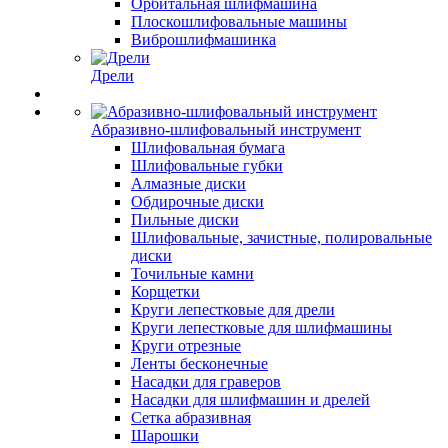
Орбитальная шлифмашина
Плоскошлифовальные машины
Виброшлифмашинка
Дрели
Абразивно-шлифовальный инструмент
Шлифовальная бумага
Шлифовальные губки
Алмазные диски
Обдирочные диски
Пильные диски
Шлифовальные, зачистные, полировальные
диски
Точильные камни
Корщетки
Круги лепестковые для дрели
Круги лепестковые для шлифмашины
Круги отрезные
Ленты бесконечные
Насадки для граверов
Насадки для шлифмашин и дрелей
Сетка абразивная
Шарошки