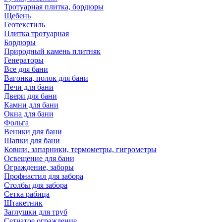
Тротуарная плитка, бордюры
Щебень
Геотекстиль
Плитка тротуарная
Бордюры
Природный камень плитняк
Генераторы
Все для бани
Вагонка, полок для бани
Печи для бани
Двери для бани
Камни для бани
Окна для бани
Фольга
Веники для бани
Шапки для бани
Ковши, запарники, термометры, гигрометры
Освещение для бани
Ограждение, заборы
Профнастил для забора
Столбы для забора
Сетка рабица
Штакетник
Заглушки для труб
Сетчатое ограждение