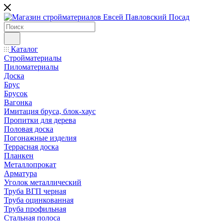
Каталог
Стройматериалы
Пиломатериалы
Доска
Брус
Брусок
Вагонка
Имитация бруса, блок-хаус
Пропитки для дерева
Половая доска
Погонажные изделия
Террасная доска
Планкен
Металлопрокат
Арматура
Уголок металлический
Труба ВГП черная
Труба оцинкованная
Труба профильная
Стальная полоса