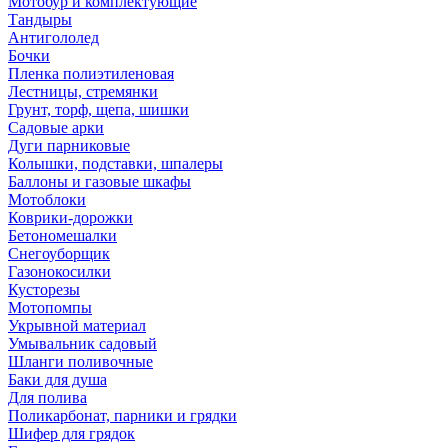
Мотобур и комплектующие
Тандыры
Антигололед
Бочки
Пленка полиэтиленовая
Лестницы, стремянки
Грунт, торф, щепа, шишки
Садовые арки
Дуги парниковые
Колышки, подставки, шпалеры
Баллоны и газовые шкафы
Мотоблоки
Коврики-дорожки
Бетономешалки
Снегоуборщик
Газонокосилки
Кусторезы
Мотопомпы
Укрывной материал
Умывальник садовый
Шланги поливочные
Баки для душа
Для полива
Поликарбонат, парники и грядки
Шифер для грядок