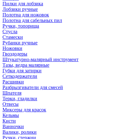
Пилки для лобзика
Лобзики ручные
Полотна для ножовок
Полотна для сабельных пил
Ручки, топорища
Стусла
Стамески
Рубанки ручные
Ножовки
Гвоздодеры
Штукатурно-малярный инструмент
Тазы, ведра малярные
Губки для затирки
Сеткодержатели
Расшивки
Разбрызгиватели для смесей
Шпателя
Терки, гладилки
Отвесы
Миксеры для красок
Кельмы
Кисти
Ванночки
Валики, ролики
Ручки, стержни