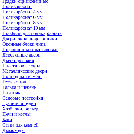
Грядки оцинкованные
Поликарбонат
Поликарбонат 4 мм
Поликарбонат 6 мм
Поликарбонат 8 мм
Поликарбонат 10 мм
Профили для поликарбоната
Двери, окна, подоконники
Оконные блоки липа
Подоконники пластиковые
Деревянные двери
Двери для бани
Пластиковые окна
Металлические двери
Природный камень
Геотекстиль
Галька и щебень
Плитняк
Садовые постройки
Туалеты и будки
Хозблоки, вольеры
Печи и котлы
Баки
Сетка для камней
Дымоходы