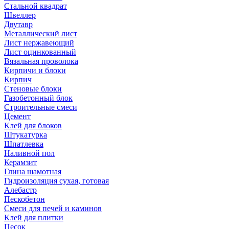
Стальной квадрат
Швеллер
Двутавр
Металлический лист
Лист нержавеющий
Лист оцинкованный
Вязальная проволока
Кирпичи и блоки
Кирпич
Стеновые блоки
Газобетонный блок
Строительные смеси
Цемент
Клей для блоков
Штукатурка
Шпатлевка
Наливной пол
Керамзит
Глина шамотная
Гидроизоляция сухая, готовая
Алебастр
Пескобетон
Смеси для печей и каминов
Клей для плитки
Песок