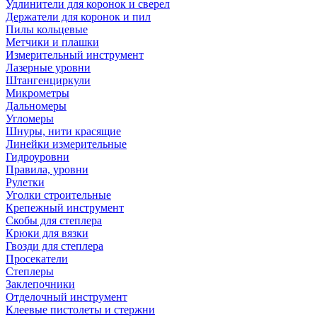
Удлинители для коронок и сверел
Держатели для коронок и пил
Пилы кольцевые
Метчики и плашки
Измерительный инструмент
Лазерные уровни
Штангенциркули
Микрометры
Дальномеры
Угломеры
Шнуры, нити красящие
Линейки измерительные
Гидроуровни
Правила, уровни
Рулетки
Уголки строительные
Крепежный инструмент
Скобы для степлера
Крюки для вязки
Гвозди для степлера
Просекатели
Степлеры
Заклепочники
Отделочный инструмент
Клеевые пистолеты и стержни