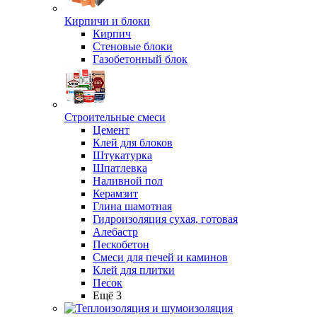
Кирпичи и блоки
Кирпич
Стеновые блоки
Газобетонный блок
Строительные смеси
Цемент
Клей для блоков
Штукатурка
Шпатлевка
Наливной пол
Керамзит
Глина шамотная
Гидроизоляция сухая, готовая
Алебастр
Пескобетон
Смеси для печей и каминов
Клей для плитки
Песок
Ещё 3