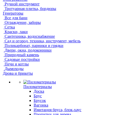
Ручной инструмент
Тротуарная плитка, бордюры
Генераторы
Все для бани
Ограждение, заборы
Сетка
Краски, лаки
Сантехника, водоснабжение
Сад и огород, техника, инструмент, мебель
Поликарбонат, парники и грядки
Двери, окна, подоконники
Природный камень
Садовые постройки
Печи и котлы
Дымоходы
Дрова и брикеты
Пиломатериалы
Доска
Брус
Брусок
Вагонка
Имитация бруса, блок-хаус
Пропитки для дерева