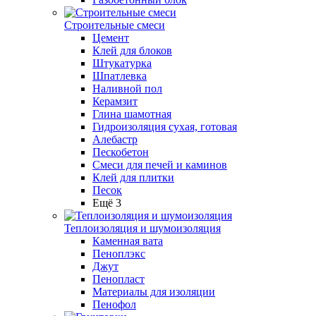
Строительные смеси
Цемент
Клей для блоков
Штукатурка
Шпатлевка
Наливной пол
Керамзит
Глина шамотная
Гидроизоляция сухая, готовая
Алебастр
Пескобетон
Смеси для печей и каминов
Клей для плитки
Песок
Ещё 3
Теплоизоляция и шумоизоляция
Каменная вата
Пеноплэкс
Джут
Пенопласт
Материалы для изоляции
Пенофол