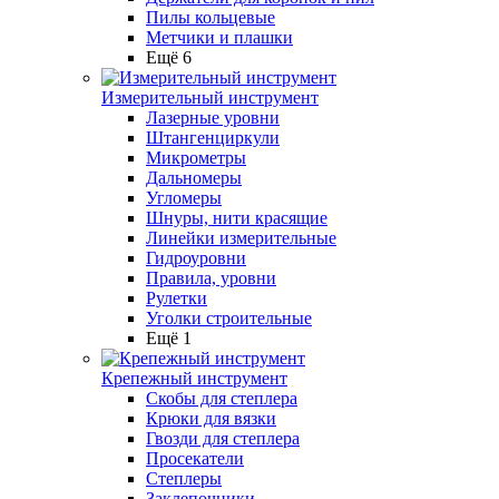
Пилы кольцевые
Метчики и плашки
Ещё 6
Измерительный инструмент
Лазерные уровни
Штангенциркули
Микрометры
Дальномеры
Угломеры
Шнуры, нити красящие
Линейки измерительные
Гидроуровни
Правила, уровни
Рулетки
Уголки строительные
Ещё 1
Крепежный инструмент
Скобы для степлера
Крюки для вязки
Гвозди для степлера
Просекатели
Степлеры
Заклепочники