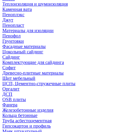
Теплоизоляция и шумоизоляция
Каменная вата
Пеноплэкс
Джут
Пенопласт
Материалы для изоляции
Пенофол
Грунтовки
Фасадные материалы
Цокольный сайдинг
Сайдинг
Комплектующие для сайдинга
Софит
Древесно-плитные материалы
Щит мебельный
ЦСП, Цементно-стружечные плиты
Оргалит
ДСП
OSB плиты
Фанера
Железобетонные изделия
Кольца бетонные
Труба асбестоцементная
Гипсокартон и профиль
Маяк штукатурный