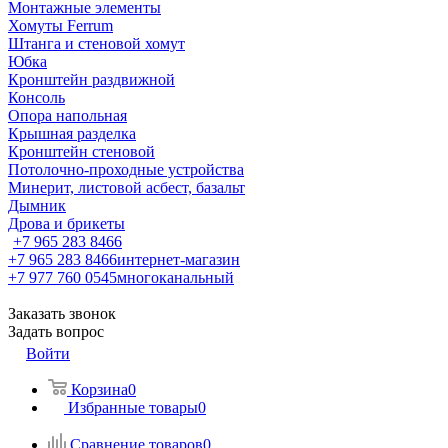
Монтажные элементы
Хомуты Ferrum
Штанга и стеновой хомут
Юбка
Кронштейн раздвижной
Консоль
Опора напольная
Крышная разделка
Кронштейн стеновой
Потолочно-проходные устройства
Минерит, листовой асбест, базальт
Дымник
Дрова и брикеты
+7 965 283 8466
+7 965 283 8466
интернет-магазин
+7 977 760 0545
многоканальный
Заказать звонок
Задать вопрос
Войти
Корзина
0
Избранные товары
0
Сравнение товаров
0