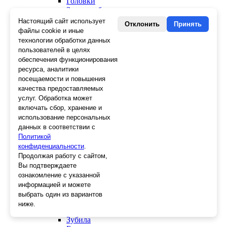
Головки
Зенкера, бородки, кернеры
Керны
Настоящий сайт использует
Отклонить
Принять
Патроны, переходники
файлы cookie и иные
Ножницы электрика
технологии обработки данных
Стопорные кольца
пользователей в целях
Съемники стопорных колец
обеспечения функционирования
Пинцеты
ресурса, аналитики
Магниты
посещаемости и повышения
Клещи для изоляции
качества предоставляемых
Кабелерезы
услуг. Обработка может
Гайкорезы
включать сбор, хранение и
Зажимы ручные
использование персональных
Подшипники
данных в соответствии с
Тиски
Политикой
Струбцины
конфиденциальности
Плоскогубцы
.
Отвертки
Продолжая работу с сайтом,
Ножницы по металлу
Вы подтверждаете
Напильники, рашпили
ознакомление с указанной
Наборы инструментов
информацией и можете
Кусачки
выбрать один из вариантов
Ключи
ниже.
Клещи
Зубила