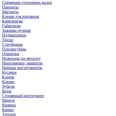
Съемники стопорных колец
Пинцеты
Магниты
Клещи для изоляции
Кабелерезы
Гайкорезы
Зажимы ручные
Подшипники
Тиски
Струбцины
Плоскогубцы
Отвертки
Ножницы по металлу
Напильники, рашпили
Наборы инструментов
Кусачки
Ключи
Клещи
Зубила
Биты
Столярный инструмент
Мачете
Киянки
Кирки
Топоры