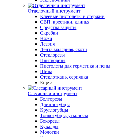
Отделочный инструмент
Клеевые пистолеты и стержни
СВП, крестики, клинья
Средства защиты
Скребки
Ножи
Лезвия
Лента малярная, скотч
Стеклорезы
Плиткорезы
Пистолеты для герметика и пены
Шила
Стеклоткань, серпянка
Ещё 2
Слесарный инструмент
Болторезы
Длинногубцы
Круглогубцы
Тонкогубцы, утконосы
Бокорезы
Кувалды
Молотки