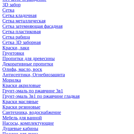
3D забор
Сетка
Сетка кладочная
Сетка металлическая
Сетка затемняющая фасадная
Сетка пластиковая
Сетка рабица
Сетка 3D заборная
Краски, лаки
Грунтовки
Пропитки для древесины
Декоративные пропитки
Олифа, масло, воск
Антисептики, Огнебиозащита
Морилка
Краски акриловые
Грунт-эмаль по ржавчине 3в1
Грунт-эмаль 3в1 по ржавчине гладкая
Краски масляные
Краски резиновые
Сантехника, водоснабжение
Мебель для ванной
Насосы, комплектующие
Душевые кабины
Поддон для душа