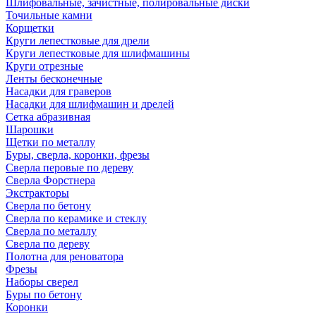
Шлифовальные, зачистные, полировальные диски
Точильные камни
Корщетки
Круги лепестковые для дрели
Круги лепестковые для шлифмашины
Круги отрезные
Ленты бесконечные
Насадки для граверов
Насадки для шлифмашин и дрелей
Сетка абразивная
Шарошки
Щетки по металлу
Буры, сверла, коронки, фрезы
Сверла перовые по дереву
Сверла Форстнера
Экстракторы
Сверла по бетону
Сверла по керамике и стеклу
Сверла по металлу
Сверла по дереву
Полотна для реноватора
Фрезы
Наборы сверел
Буры по бетону
Коронки