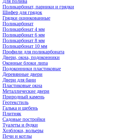
Для полива
Поликарбонат, парники и грядки
Шифер для грядок
Грядки оцинкованные
Поликарбонат
Поликарбонат 4 мм
Поликарбонат 6 мм
Поликарбонат 8 мм
Поликарбонат 10 мм
Профили для поликарбоната
Двери, окна, подоконники
Оконные блоки липа
Подоконники пластиковые
Деревянные двери
Двери для бани
Пластиковые окна
Металлические двери
Природный камень
Геотекстиль
Галька и щебень
Плитняк
Садовые постройки
Туалеты и будки
Хозблоки, вольеры
Печи и котлы