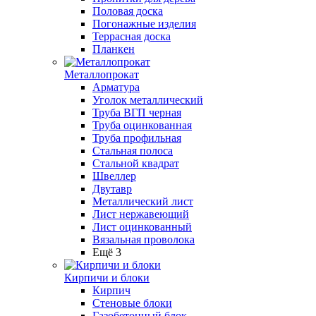
Половая доска
Погонажные изделия
Террасная доска
Планкен
Металлопрокат
Арматура
Уголок металлический
Труба ВГП черная
Труба оцинкованная
Труба профильная
Стальная полоса
Стальной квадрат
Швеллер
Двутавр
Металлический лист
Лист нержавеющий
Лист оцинкованный
Вязальная проволока
Ещё 3
Кирпичи и блоки
Кирпич
Стеновые блоки
Газобетонный блок