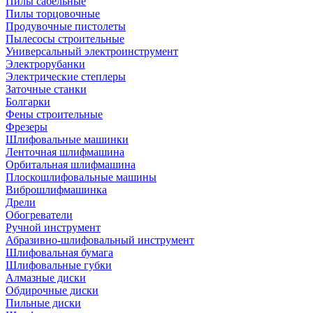
Пилы сабельные
Пилы торцовочные
Продувочные пистолеты
Пылесосы строительные
Универсальный электроинструмент
Электрорубанки
Электрические степлеры
Заточные станки
Болгарки
Фены строительные
Фрезеры
Шлифовальные машинки
Ленточная шлифмашина
Орбитальная шлифмашина
Плоскошлифовальные машины
Виброшлифмашинка
Дрели
Обогреватели
Ручной инструмент
Абразивно-шлифовальный инструмент
Шлифовальная бумага
Шлифовальные губки
Алмазные диски
Обдирочные диски
Пильные диски