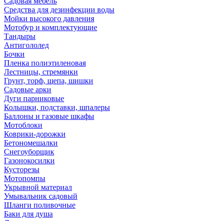
Садовая мебель
Средства для дезинфекции воды
Мойки высокого давления
Мотобур и комплектующие
Тандыры
Антигололед
Бочки
Пленка полиэтиленовая
Лестницы, стремянки
Грунт, торф, щепа, шишки
Садовые арки
Дуги парниковые
Колышки, подставки, шпалеры
Баллоны и газовые шкафы
Мотоблоки
Коврики-дорожки
Бетономешалки
Снегоуборщик
Газонокосилки
Кусторезы
Мотопомпы
Укрывной материал
Умывальник садовый
Шланги поливочные
Баки для душа