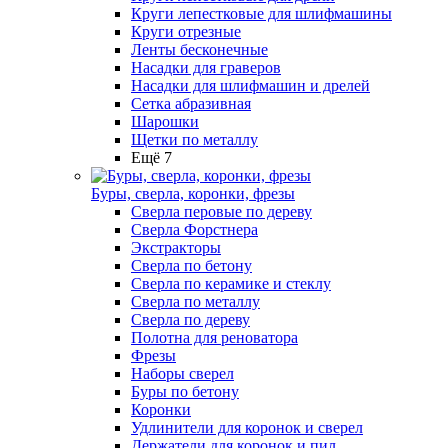
Круги лепестковые для шлифмашины
Круги отрезные
Ленты бесконечные
Насадки для граверов
Насадки для шлифмашин и дрелей
Сетка абразивная
Шарошки
Щетки по металлу
Ещё 7
Буры, сверла, коронки, фрезы
Сверла перовые по дереву
Сверла Форстнера
Экстракторы
Сверла по бетону
Сверла по керамике и стеклу
Сверла по металлу
Сверла по дереву
Полотна для реноватора
Фрезы
Наборы сверел
Буры по бетону
Коронки
Удлинители для коронок и сверел
Держатели для коронок и пил