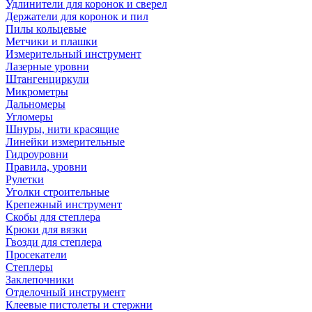
Удлинители для коронок и сверел
Держатели для коронок и пил
Пилы кольцевые
Метчики и плашки
Измерительный инструмент
Лазерные уровни
Штангенциркули
Микрометры
Дальномеры
Угломеры
Шнуры, нити красящие
Линейки измерительные
Гидроуровни
Правила, уровни
Рулетки
Уголки строительные
Крепежный инструмент
Скобы для степлера
Крюки для вязки
Гвозди для степлера
Просекатели
Степлеры
Заклепочники
Отделочный инструмент
Клеевые пистолеты и стержни