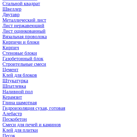
Стальной квадрат
Швеллер
Двутавр
Металлический лист
Лист нержавеющий
Лист оцинкованный
Вязальная проволока
Кирпичи и блоки
Кирпич
Стеновые блоки
Газобетонный блок
Строительные смеси
Цемент
Клей для блоков
Штукатурка
Шпатлевка
Наливной пол
Керамзит
Глина шамотная
Гидроизоляция сухая, готовая
Алебастр
Пескобетон
Смеси для печей и каминов
Клей для плитки
Песок