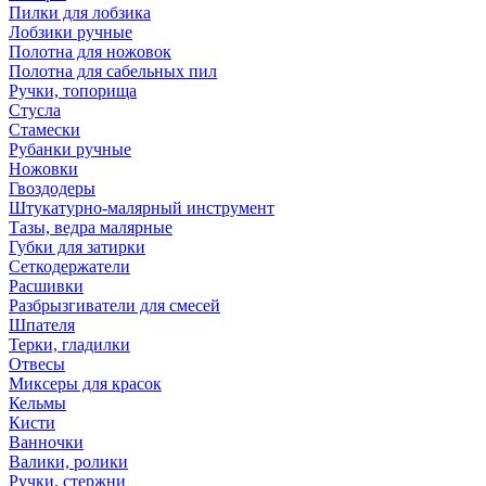
Пилки для лобзика
Лобзики ручные
Полотна для ножовок
Полотна для сабельных пил
Ручки, топорища
Стусла
Стамески
Рубанки ручные
Ножовки
Гвоздодеры
Штукатурно-малярный инструмент
Тазы, ведра малярные
Губки для затирки
Сеткодержатели
Расшивки
Разбрызгиватели для смесей
Шпателя
Терки, гладилки
Отвесы
Миксеры для красок
Кельмы
Кисти
Ванночки
Валики, ролики
Ручки, стержни