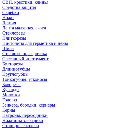
СВП, крестики, клинья
Средства защиты
Скребки
Ножи
Лезвия
Лента малярная, скотч
Стеклорезы
Плиткорезы
Пистолеты для герметика и пены
Шила
Стеклоткань, серпянка
Слесарный инструмент
Болторезы
Длинногубцы
Круглогубцы
Тонкогубцы, утконосы
Бокорезы
Кувалды
Молотки
Головки
Зенкера, бородки, кернеры
Керны
Патроны, переходники
Ножницы электрика
Стопорные кольца