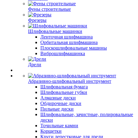
Фены строительные
Фрезеры
Шлифовальные машинки
Ленточная шлифмашина
Орбитальная шлифмашина
Плоскошлифовальные машины
Виброшлифмашинка
Дрели
Абразивно-шлифовальный инструмент
Шлифовальная бумага
Шлифовальные губки
Алмазные диски
Обдирочные диски
Пильные диски
Шлифовальные, зачистные, полировальные
диски
Точильные камни
Корщетки
Круги лепестковые для дрели