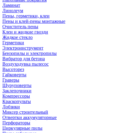
Ламинат
Линолеум
Пены, герметики, клеи
Пены и клей-пены монтажные
Очиститель пены
Клеи и жидкие гвозди
Жидкое стекло
Герметики
Электроинструмент
Бензопилы и электропилы
Вибратор для бетона
Воздуходувка пылесос
Высоторез
Гайковерты
Граверы
Шуруповерты
Заклепочники
Компрессоры
Краскопульты
Лобзики
Миксер строительный
Отвертки аккумуляторные
Перфораторы
Циркулярные пилы