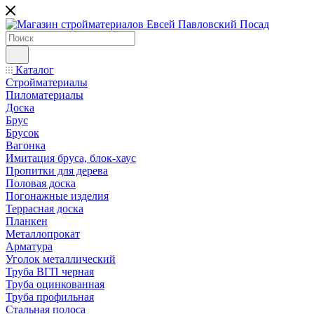
Каталог
Стройматериалы
Пиломатериалы
Доска
Брус
Брусок
Вагонка
Имитация бруса, блок-хаус
Пропитки для дерева
Половая доска
Погонажные изделия
Террасная доска
Планкен
Металлопрокат
Арматура
Уголок металлический
Труба ВГП черная
Труба оцинкованная
Труба профильная
Стальная полоса