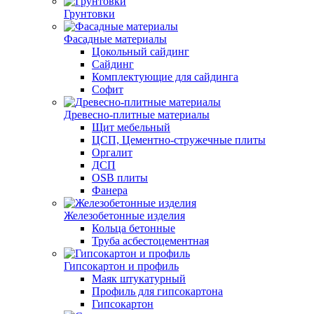
Грунтовки
Фасадные материалы
Цокольный сайдинг
Сайдинг
Комплектующие для сайдинга
Софит
Древесно-плитные материалы
Щит мебельный
ЦСП, Цементно-стружечные плиты
Оргалит
ДСП
OSB плиты
Фанера
Железобетонные изделия
Кольца бетонные
Труба асбестоцементная
Гипсокартон и профиль
Маяк штукатурный
Профиль для гипсокартона
Гипсокартон