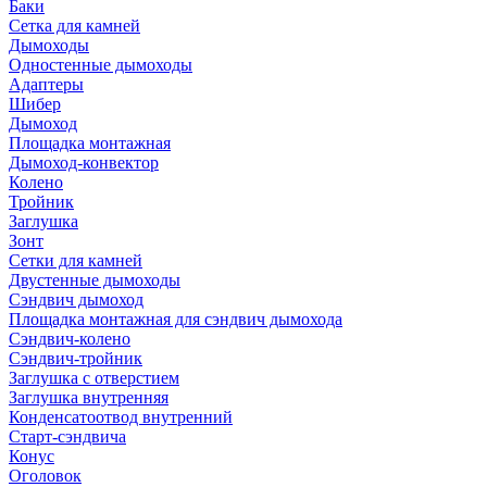
Баки
Сетка для камней
Дымоходы
Одностенные дымоходы
Адаптеры
Шибер
Дымоход
Площадка монтажная
Дымоход-конвектор
Колено
Тройник
Заглушка
Зонт
Сетки для камней
Двустенные дымоходы
Сэндвич дымоход
Площадка монтажная для сэндвич дымохода
Сэндвич-колено
Сэндвич-тройник
Заглушка с отверстием
Заглушка внутренняя
Конденсатоотвод внутренний
Старт-сэндвича
Конус
Оголовок