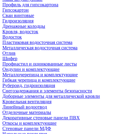
Профиль для гипсокартона
Гипсокартон
Сваи винтовые
Гидроизоляция
Дренажные колодцы
Кровля, водосток
Водосток
Пластиковая водосточная система
Металлическая водосточная система
Отлив
Шифер
Профнастил и оцинкованные листы
Ондулин и комплектующие
Металлочерепица и комплектующие
Гибкая черепица и комплектующие
Рубероид, гидроизоляция
Снегозадержания и элементы безопасности
Доборные элементы для металлической кровли
Кровельная вентиляция
Линейный водоотвод
Отделочные материалы
Декоративные стеновые панели ПВХ
Откосы и комплектующие
Стеновые панели МДФ
Напольные покрытия