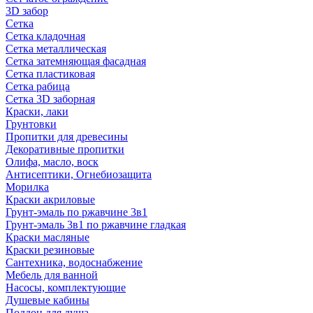
3D забор
Сетка
Сетка кладочная
Сетка металлическая
Сетка затемняющая фасадная
Сетка пластиковая
Сетка рабица
Сетка 3D заборная
Краски, лаки
Грунтовки
Пропитки для древесины
Декоративные пропитки
Олифа, масло, воск
Антисептики, Огнебиозащита
Морилка
Краски акриловые
Грунт-эмаль по ржавчине 3в1
Грунт-эмаль 3в1 по ржавчине гладкая
Краски масляные
Краски резиновые
Сантехника, водоснабжение
Мебель для ванной
Насосы, комплектующие
Душевые кабины
Поддон для душа