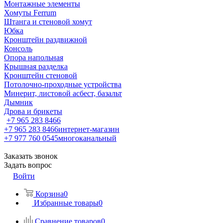
Монтажные элементы
Хомуты Ferrum
Штанга и стеновой хомут
Юбка
Кронштейн раздвижной
Консоль
Опора напольная
Крышная разделка
Кронштейн стеновой
Потолочно-проходные устройства
Минерит, листовой асбест, базальт
Дымник
Дрова и брикеты
+7 965 283 8466
+7 965 283 8466
интернет-магазин
+7 977 760 0545
многоканальный
Заказать звонок
Задать вопрос
Войти
Корзина
0
Избранные товары
0
Сравнение товаров
0