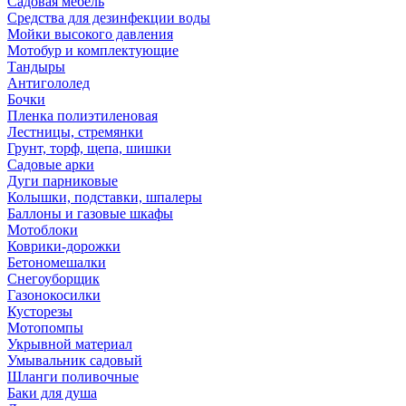
Садовая мебель
Средства для дезинфекции воды
Мойки высокого давления
Мотобур и комплектующие
Тандыры
Антигололед
Бочки
Пленка полиэтиленовая
Лестницы, стремянки
Грунт, торф, щепа, шишки
Садовые арки
Дуги парниковые
Колышки, подставки, шпалеры
Баллоны и газовые шкафы
Мотоблоки
Коврики-дорожки
Бетономешалки
Снегоуборщик
Газонокосилки
Кусторезы
Мотопомпы
Укрывной материал
Умывальник садовый
Шланги поливочные
Баки для душа