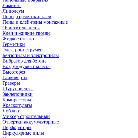
Ламинат
Линолеум
Пены, герметики, клеи
Пены и клей-пены монтажные
Очиститель пены
Клеи и жидкие гвозди
Жидкое стекло
Герметики
Электроинструмент
Бензопилы и электропилы
Вибратор для бетона
Воздуходувка пылесос
Высоторез
Гайковерты
Граверы
Шуруповерты
Заклепочники
Компрессоры
Краскопульты
Лобзики
Миксер строительный
Отвертки аккумуляторные
Перфораторы
Циркулярные пилы