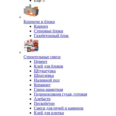
Ещё 3
Кирпичи и блоки
Кирпич
Стеновые блоки
Газобетонный блок
Строительные смеси
Цемент
Клей для блоков
Штукатурка
Шпатлевка
Наливной пол
Керамзит
Глина шамотная
Гидроизоляция сухая, готовая
Алебастр
Пескобетон
Смеси для печей и каминов
Клей для плитки