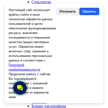
Стеклорезы
Плиткорезы
Настоящий сайт использует
Пистолеты для герметика и пены
Отклонить
Принять
файлы cookie и иные
Шила
Стеклоткань, серпянка
технологии обработки данных
Ещё 2
пользователей в целях
обеспечения функционирования
Слесарный инструмент
ресурса, аналитики
Болторезы
посещаемости и повышения
Длинногубцы
качества предоставляемых
Круглогубцы
услуг. Обработка может
Тонкогубцы, утконосы
включать сбор, хранение и
Бокорезы
использование персональных
Кувалды
данных в соответствии с
Молотки
Политикой
Головки
конфиденциальности
.
Зенкера, бородки, кернеры
Продолжая работу с сайтом,
Керны
Вы подтверждаете
Патроны, переходники
ознакомление с указанной
Ножницы электрика
информацией и можете
Стопорные кольца
выбрать один из вариантов
Съемники стопорных колец
ниже.
Пинцеты
Магниты
Клещи для изоляции