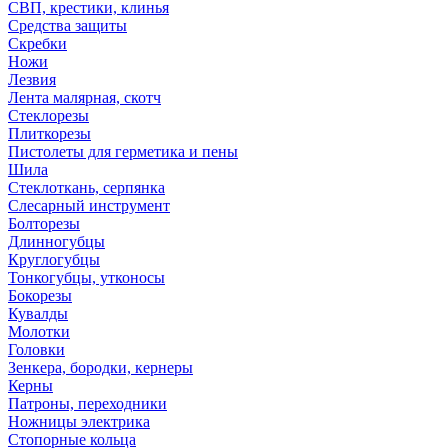
СВП, крестики, клинья
Средства защиты
Скребки
Ножи
Лезвия
Лента малярная, скотч
Стеклорезы
Плиткорезы
Пистолеты для герметика и пены
Шила
Стеклоткань, серпянка
Слесарный инструмент
Болторезы
Длинногубцы
Круглогубцы
Тонкогубцы, утконосы
Бокорезы
Кувалды
Молотки
Головки
Зенкера, бородки, кернеры
Керны
Патроны, переходники
Ножницы электрика
Стопорные кольца