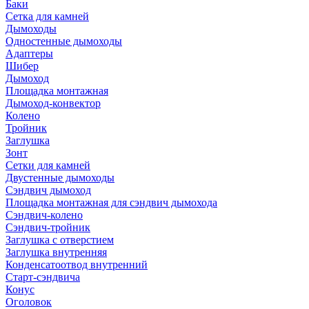
Баки
Сетка для камней
Дымоходы
Одностенные дымоходы
Адаптеры
Шибер
Дымоход
Площадка монтажная
Дымоход-конвектор
Колено
Тройник
Заглушка
Зонт
Сетки для камней
Двустенные дымоходы
Сэндвич дымоход
Площадка монтажная для сэндвич дымохода
Сэндвич-колено
Сэндвич-тройник
Заглушка с отверстием
Заглушка внутренняя
Конденсатоотвод внутренний
Старт-сэндвича
Конус
Оголовок