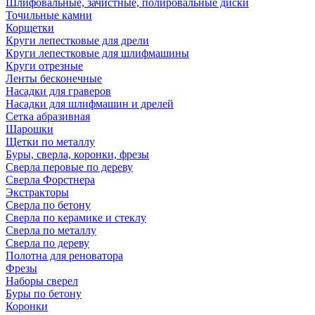
Шлифовальные, зачистные, полировальные диски
Точильные камни
Корщетки
Круги лепестковые для дрели
Круги лепестковые для шлифмашины
Круги отрезные
Ленты бесконечные
Насадки для граверов
Насадки для шлифмашин и дрелей
Сетка абразивная
Шарошки
Щетки по металлу
Буры, сверла, коронки, фрезы
Сверла перовые по дереву
Сверла Форстнера
Экстракторы
Сверла по бетону
Сверла по керамике и стеклу
Сверла по металлу
Сверла по дереву
Полотна для реноватора
Фрезы
Наборы сверел
Буры по бетону
Коронки