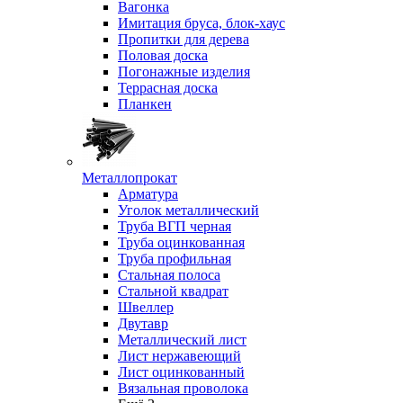
Вагонка
Имитация бруса, блок-хаус
Пропитки для дерева
Половая доска
Погонажные изделия
Террасная доска
Планкен
Металлопрокат
Арматура
Уголок металлический
Труба ВГП черная
Труба оцинкованная
Труба профильная
Стальная полоса
Стальной квадрат
Швеллер
Двутавр
Металлический лист
Лист нержавеющий
Лист оцинкованный
Вязальная проволока