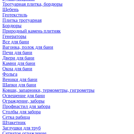
Тротуарная плитка, бордюры
Щебень
Геотекстиль
Плитка тротуарная
Бордюры
Природный камень плитняк
Генераторы
Все для бани
Вагонка, полок для бани
Печи для бани
Двери для бани
Камни для бани
Окна для бани
Фольга
Веники для бани
Шапки для бани
Ковши, запарники, термометры, гигрометры
Освещение для бани
Ограждение, заборы
Профнастил для забора
Столбы для забора
Сетка рабица
Штакетник
Заглушки для труб
Сетчатое ограждение