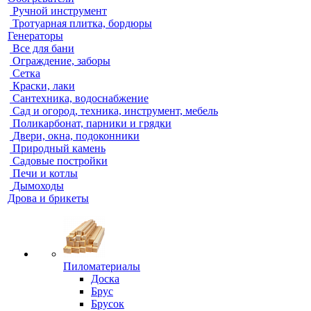
Ручной инструмент
Тротуарная плитка, бордюры
Генераторы
Все для бани
Ограждение, заборы
Сетка
Краски, лаки
Сантехника, водоснабжение
Сад и огород, техника, инструмент, мебель
Поликарбонат, парники и грядки
Двери, окна, подоконники
Природный камень
Садовые постройки
Печи и котлы
Дымоходы
Дрова и брикеты
Пиломатериалы
Доска
Брус
Брусок