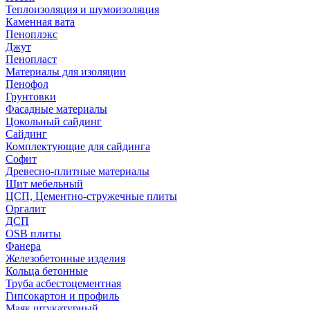
Теплоизоляция и шумоизоляция
Каменная вата
Пеноплэкс
Джут
Пенопласт
Материалы для изоляции
Пенофол
Грунтовки
Фасадные материалы
Цокольный сайдинг
Сайдинг
Комплектующие для сайдинга
Софит
Древесно-плитные материалы
Щит мебельный
ЦСП, Цементно-стружечные плиты
Оргалит
ДСП
OSB плиты
Фанера
Железобетонные изделия
Кольца бетонные
Труба асбестоцементная
Гипсокартон и профиль
Маяк штукатурный