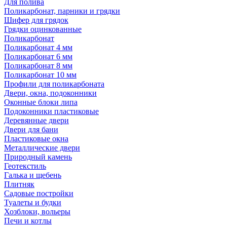
Для полива
Поликарбонат, парники и грядки
Шифер для грядок
Грядки оцинкованные
Поликарбонат
Поликарбонат 4 мм
Поликарбонат 6 мм
Поликарбонат 8 мм
Поликарбонат 10 мм
Профили для поликарбоната
Двери, окна, подоконники
Оконные блоки липа
Подоконники пластиковые
Деревянные двери
Двери для бани
Пластиковые окна
Металлические двери
Природный камень
Геотекстиль
Галька и щебень
Плитняк
Садовые постройки
Туалеты и будки
Хозблоки, вольеры
Печи и котлы