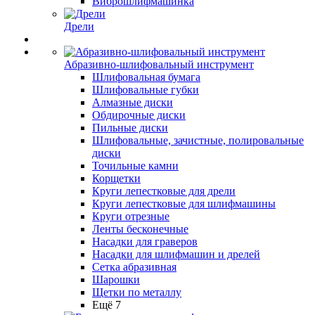
Виброшлифмашинка
Дрели
Абразивно-шлифовальный инструмент
Шлифовальная бумага
Шлифовальные губки
Алмазные диски
Обдирочные диски
Пильные диски
Шлифовальные, зачистные, полировальные
диски
Точильные камни
Корщетки
Круги лепестковые для дрели
Круги лепестковые для шлифмашины
Круги отрезные
Ленты бесконечные
Насадки для граверов
Насадки для шлифмашин и дрелей
Сетка абразивная
Шарошки
Щетки по металлу
Ещё 7