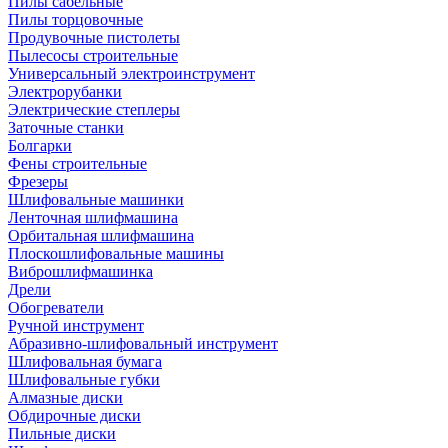
Пилы сабельные
Пилы торцовочные
Продувочные пистолеты
Пылесосы строительные
Универсальный электроинструмент
Электрорубанки
Электрические степлеры
Заточные станки
Болгарки
Фены строительные
Фрезеры
Шлифовальные машинки
Ленточная шлифмашина
Орбитальная шлифмашина
Плоскошлифовальные машины
Виброшлифмашинка
Дрели
Обогреватели
Ручной инструмент
Абразивно-шлифовальный инструмент
Шлифовальная бумага
Шлифовальные губки
Алмазные диски
Обдирочные диски
Пильные диски