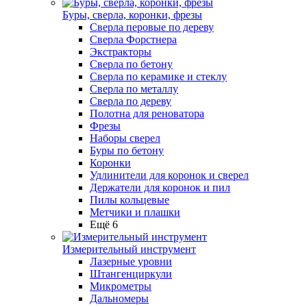
Буры, сверла, коронки, фрезы
Сверла перовые по дереву
Сверла Форстнера
Экстракторы
Сверла по бетону
Сверла по керамике и стеклу
Сверла по металлу
Сверла по дереву
Полотна для реноватора
Фрезы
Наборы сверел
Буры по бетону
Коронки
Удлинители для коронок и сверел
Держатели для коронок и пил
Пилы кольцевые
Метчики и плашки
Ещё 6
Измерительный инструмент
Лазерные уровни
Штангенциркули
Микрометры
Дальномеры