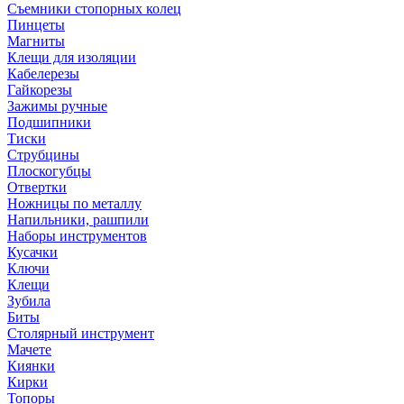
Съемники стопорных колец
Пинцеты
Магниты
Клещи для изоляции
Кабелерезы
Гайкорезы
Зажимы ручные
Подшипники
Тиски
Струбцины
Плоскогубцы
Отвертки
Ножницы по металлу
Напильники, рашпили
Наборы инструментов
Кусачки
Ключи
Клещи
Зубила
Биты
Столярный инструмент
Мачете
Киянки
Кирки
Топоры