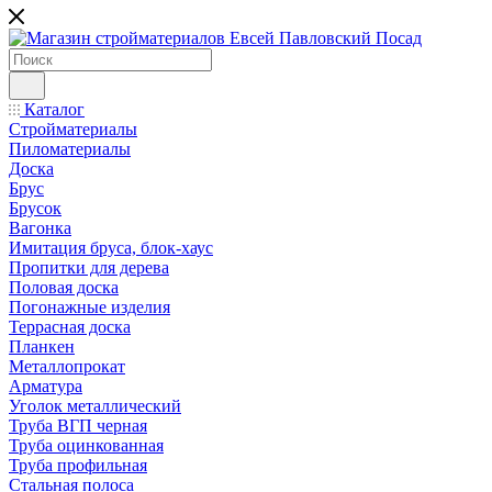
Каталог
Стройматериалы
Пиломатериалы
Доска
Брус
Брусок
Вагонка
Имитация бруса, блок-хаус
Пропитки для дерева
Половая доска
Погонажные изделия
Террасная доска
Планкен
Металлопрокат
Арматура
Уголок металлический
Труба ВГП черная
Труба оцинкованная
Труба профильная
Стальная полоса