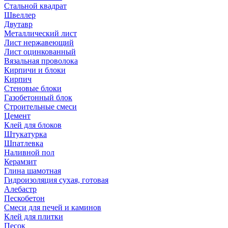
Стальной квадрат
Швеллер
Двутавр
Металлический лист
Лист нержавеющий
Лист оцинкованный
Вязальная проволока
Кирпичи и блоки
Кирпич
Стеновые блоки
Газобетонный блок
Строительные смеси
Цемент
Клей для блоков
Штукатурка
Шпатлевка
Наливной пол
Керамзит
Глина шамотная
Гидроизоляция сухая, готовая
Алебастр
Пескобетон
Смеси для печей и каминов
Клей для плитки
Песок