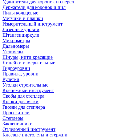
Удлинители для коронок и сверел
Держатели для коронок и пил
Пилы кольцевые
Метчики и плашки
Измерительный инструмент
Лазерные уровни
Штангенциркули
Микрометры
Дальномеры
Угломеры
Шнуры, нити красящие
Линейки измерительные
Гидроуровни
Правила, уровни
Рулетки
Уголки строительные
Крепежный инструмент
Скобы для степлера
Крюки для вязки
Гвозди для степлера
Просекатели
Степлеры
Заклепочники
Отделочный инструмент
Клеевые пистолеты и стержни