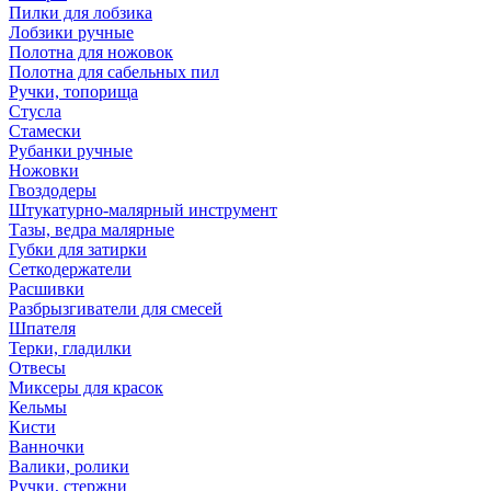
Пилки для лобзика
Лобзики ручные
Полотна для ножовок
Полотна для сабельных пил
Ручки, топорища
Стусла
Стамески
Рубанки ручные
Ножовки
Гвоздодеры
Штукатурно-малярный инструмент
Тазы, ведра малярные
Губки для затирки
Сеткодержатели
Расшивки
Разбрызгиватели для смесей
Шпателя
Терки, гладилки
Отвесы
Миксеры для красок
Кельмы
Кисти
Ванночки
Валики, ролики
Ручки, стержни