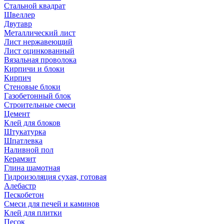
Стальной квадрат
Швеллер
Двутавр
Металлический лист
Лист нержавеющий
Лист оцинкованный
Вязальная проволока
Кирпичи и блоки
Кирпич
Стеновые блоки
Газобетонный блок
Строительные смеси
Цемент
Клей для блоков
Штукатурка
Шпатлевка
Наливной пол
Керамзит
Глина шамотная
Гидроизоляция сухая, готовая
Алебастр
Пескобетон
Смеси для печей и каминов
Клей для плитки
Песок