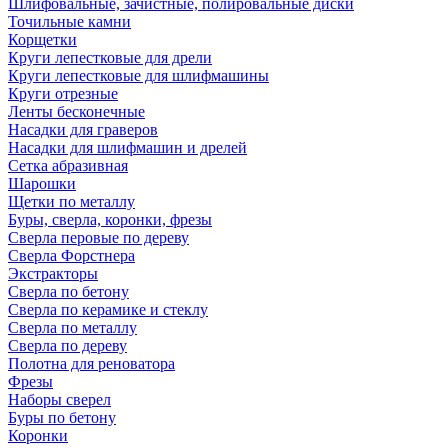
Шлифовальные, зачистные, полировальные диски
Точильные камни
Корщетки
Круги лепестковые для дрели
Круги лепестковые для шлифмашины
Круги отрезные
Ленты бесконечные
Насадки для граверов
Насадки для шлифмашин и дрелей
Сетка абразивная
Шарошки
Щетки по металлу
Буры, сверла, коронки, фрезы
Сверла перовые по дереву
Сверла Форстнера
Экстракторы
Сверла по бетону
Сверла по керамике и стеклу
Сверла по металлу
Сверла по дереву
Полотна для реноватора
Фрезы
Наборы сверел
Буры по бетону
Коронки