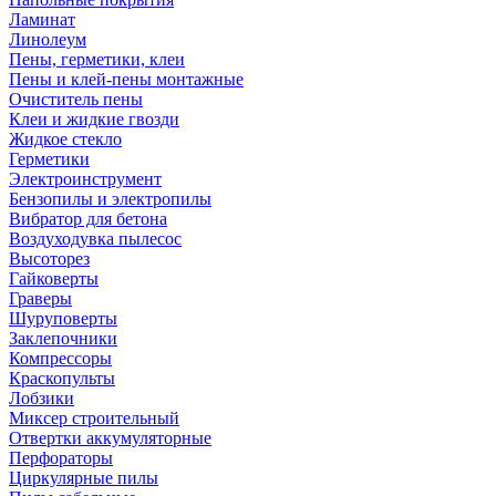
Ламинат
Линолеум
Пены, герметики, клеи
Пены и клей-пены монтажные
Очиститель пены
Клеи и жидкие гвозди
Жидкое стекло
Герметики
Электроинструмент
Бензопилы и электропилы
Вибратор для бетона
Воздуходувка пылесос
Высоторез
Гайковерты
Граверы
Шуруповерты
Заклепочники
Компрессоры
Краскопульты
Лобзики
Миксер строительный
Отвертки аккумуляторные
Перфораторы
Циркулярные пилы