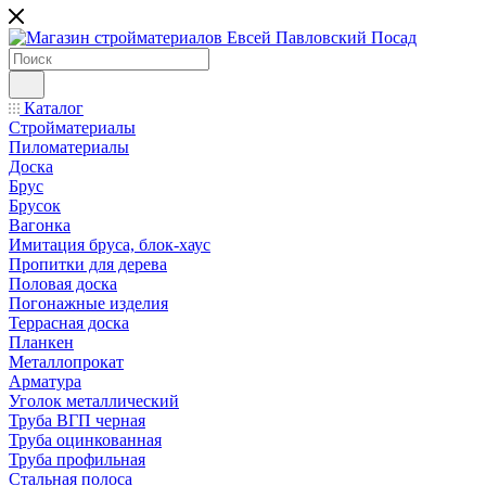
Каталог
Стройматериалы
Пиломатериалы
Доска
Брус
Брусок
Вагонка
Имитация бруса, блок-хаус
Пропитки для дерева
Половая доска
Погонажные изделия
Террасная доска
Планкен
Металлопрокат
Арматура
Уголок металлический
Труба ВГП черная
Труба оцинкованная
Труба профильная
Стальная полоса