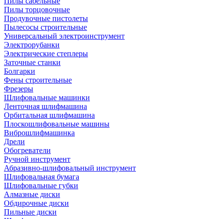
Пилы сабельные
Пилы торцовочные
Продувочные пистолеты
Пылесосы строительные
Универсальный электроинструмент
Электрорубанки
Электрические степлеры
Заточные станки
Болгарки
Фены строительные
Фрезеры
Шлифовальные машинки
Ленточная шлифмашина
Орбитальная шлифмашина
Плоскошлифовальные машины
Виброшлифмашинка
Дрели
Обогреватели
Ручной инструмент
Абразивно-шлифовальный инструмент
Шлифовальная бумага
Шлифовальные губки
Алмазные диски
Обдирочные диски
Пильные диски