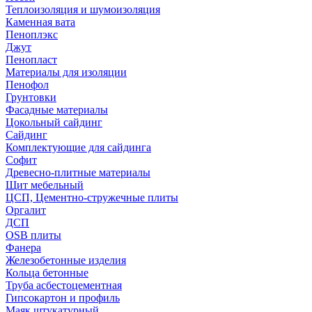
Теплоизоляция и шумоизоляция
Каменная вата
Пеноплэкс
Джут
Пенопласт
Материалы для изоляции
Пенофол
Грунтовки
Фасадные материалы
Цокольный сайдинг
Сайдинг
Комплектующие для сайдинга
Софит
Древесно-плитные материалы
Щит мебельный
ЦСП, Цементно-стружечные плиты
Оргалит
ДСП
OSB плиты
Фанера
Железобетонные изделия
Кольца бетонные
Труба асбестоцементная
Гипсокартон и профиль
Маяк штукатурный