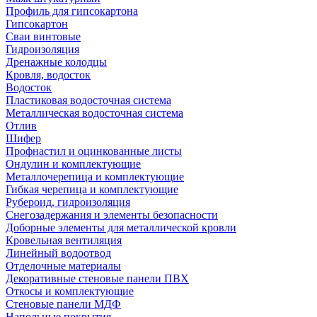
Профиль для гипсокартона
Гипсокартон
Сваи винтовые
Гидроизоляция
Дренажные колодцы
Кровля, водосток
Водосток
Пластиковая водосточная система
Металлическая водосточная система
Отлив
Шифер
Профнастил и оцинкованные листы
Ондулин и комплектующие
Металлочерепица и комплектующие
Гибкая черепица и комплектующие
Рубероид, гидроизоляция
Снегозадержания и элементы безопасности
Доборные элементы для металлической кровли
Кровельная вентиляция
Линейный водоотвод
Отделочные материалы
Декоративные стеновые панели ПВХ
Откосы и комплектующие
Стеновые панели МДФ
Напольные покрытия