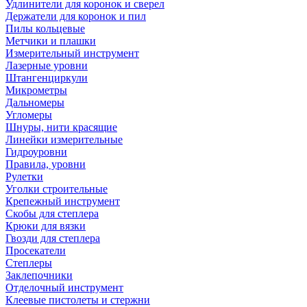
Удлинители для коронок и сверел
Держатели для коронок и пил
Пилы кольцевые
Метчики и плашки
Измерительный инструмент
Лазерные уровни
Штангенциркули
Микрометры
Дальномеры
Угломеры
Шнуры, нити красящие
Линейки измерительные
Гидроуровни
Правила, уровни
Рулетки
Уголки строительные
Крепежный инструмент
Скобы для степлера
Крюки для вязки
Гвозди для степлера
Просекатели
Степлеры
Заклепочники
Отделочный инструмент
Клеевые пистолеты и стержни