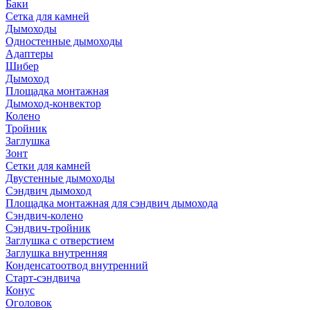
Баки
Сетка для камней
Дымоходы
Одностенные дымоходы
Адаптеры
Шибер
Дымоход
Площадка монтажная
Дымоход-конвектор
Колено
Тройник
Заглушка
Зонт
Сетки для камней
Двустенные дымоходы
Сэндвич дымоход
Площадка монтажная для сэндвич дымохода
Сэндвич-колено
Сэндвич-тройник
Заглушка с отверстием
Заглушка внутренняя
Конденсатоотвод внутренний
Старт-сэндвича
Конус
Оголовок