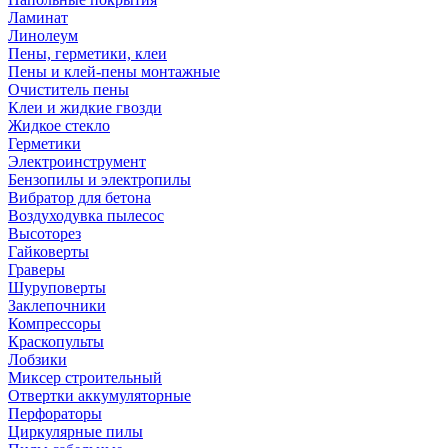
Ламинат
Линолеум
Пены, герметики, клеи
Пены и клей-пены монтажные
Очиститель пены
Клеи и жидкие гвозди
Жидкое стекло
Герметики
Электроинструмент
Бензопилы и электропилы
Вибратор для бетона
Воздуходувка пылесос
Высоторез
Гайковерты
Граверы
Шуруповерты
Заклепочники
Компрессоры
Краскопульты
Лобзики
Миксер строительный
Отвертки аккумуляторные
Перфораторы
Циркулярные пилы