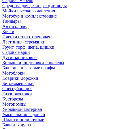
Садовая мебель
Средства для дезинфекции воды
Мойки высокого давления
Мотобур и комплектующие
Тандыры
Антигололед
Бочки
Пленка полиэтиленовая
Лестницы, стремянки
Грунт, торф, щепа, шишки
Садовые арки
Дуги парниковые
Колышки, подставки, шпалеры
Баллоны и газовые шкафы
Мотоблоки
Коврики-дорожки
Бетономешалки
Снегоуборщик
Газонокосилки
Кусторезы
Мотопомпы
Укрывной материал
Умывальник садовый
Шланги поливочные
Баки для душа