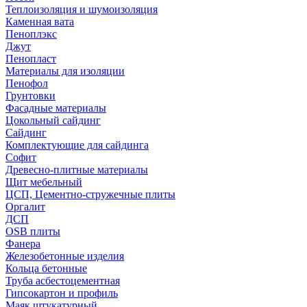
Теплоизоляция и шумоизоляция
Каменная вата
Пеноплэкс
Джут
Пенопласт
Материалы для изоляции
Пенофол
Грунтовки
Фасадные материалы
Цокольный сайдинг
Сайдинг
Комплектующие для сайдинга
Софит
Древесно-плитные материалы
Щит мебельный
ЦСП, Цементно-стружечные плиты
Оргалит
ДСП
OSB плиты
Фанера
Железобетонные изделия
Кольца бетонные
Труба асбестоцементная
Гипсокартон и профиль
Маяк штукатурный