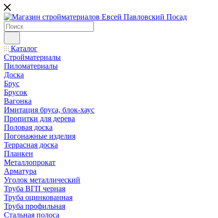
Каталог
Стройматериалы
Пиломатериалы
Доска
Брус
Брусок
Вагонка
Имитация бруса, блок-хаус
Пропитки для дерева
Половая доска
Погонажные изделия
Террасная доска
Планкен
Металлопрокат
Арматура
Уголок металлический
Труба ВГП черная
Труба оцинкованная
Труба профильная
Стальная полоса