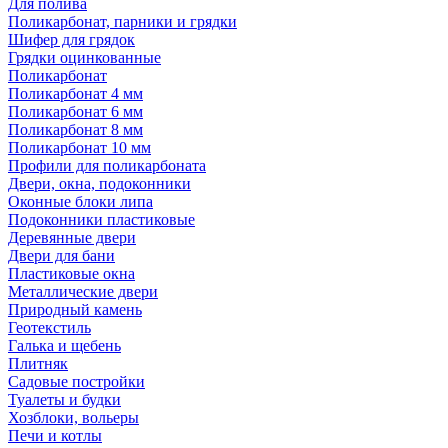
Для полива
Поликарбонат, парники и грядки
Шифер для грядок
Грядки оцинкованные
Поликарбонат
Поликарбонат 4 мм
Поликарбонат 6 мм
Поликарбонат 8 мм
Поликарбонат 10 мм
Профили для поликарбоната
Двери, окна, подоконники
Оконные блоки липа
Подоконники пластиковые
Деревянные двери
Двери для бани
Пластиковые окна
Металлические двери
Природный камень
Геотекстиль
Галька и щебень
Плитняк
Садовые постройки
Туалеты и будки
Хозблоки, вольеры
Печи и котлы