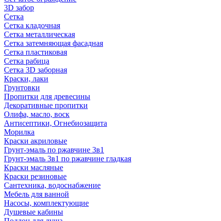
3D забор
Сетка
Сетка кладочная
Сетка металлическая
Сетка затемняющая фасадная
Сетка пластиковая
Сетка рабица
Сетка 3D заборная
Краски, лаки
Грунтовки
Пропитки для древесины
Декоративные пропитки
Олифа, масло, воск
Антисептики, Огнебиозащита
Морилка
Краски акриловые
Грунт-эмаль по ржавчине 3в1
Грунт-эмаль 3в1 по ржавчине гладкая
Краски масляные
Краски резиновые
Сантехника, водоснабжение
Мебель для ванной
Насосы, комплектующие
Душевые кабины
Поддон для душа