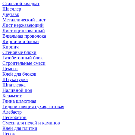
Стальной квадрат
Швеллер
Двутавр
Металлический лист
Лист нержавеющий
Лист оцинкованный
Вязальная проволока
Кирпичи и блоки
Кирпич
Стеновые блоки
Газобетонный блок
Строительные смеси
Цемент
Клей для блоков
Штукатурка
Шпатлевка
Наливной пол
Керамзит
Глина шамотная
Гидроизоляция сухая, готовая
Алебастр
Пескобетон
Смеси для печей и каминов
Клей для плитки
Песок