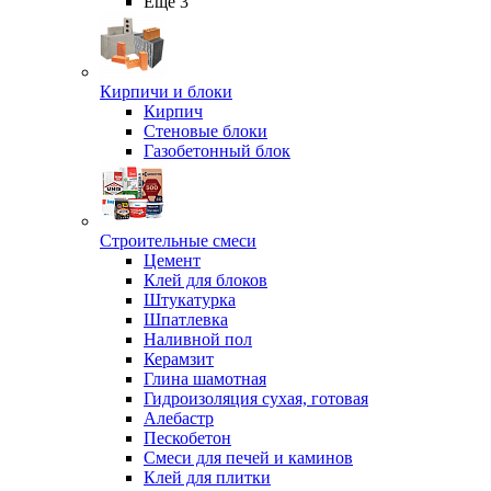
Ещё 3
Кирпичи и блоки
Кирпич
Стеновые блоки
Газобетонный блок
Строительные смеси
Цемент
Клей для блоков
Штукатурка
Шпатлевка
Наливной пол
Керамзит
Глина шамотная
Гидроизоляция сухая, готовая
Алебастр
Пескобетон
Смеси для печей и каминов
Клей для плитки