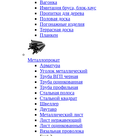
Вагонка
Имитация бруса, блок-хаус
Пропитки для дерева
Половая доска
Погонажные изделия
Террасная доска
Планкен
Металлопрокат
Арматура
Уголок металлический
Труба ВГП черная
Труба оцинкованная
Труба профильная
Стальная полоса
Стальной квадрат
Швеллер
Двутавр
Металлический лист
Лист нержавеющий
Лист оцинкованный
Вязальная проволока