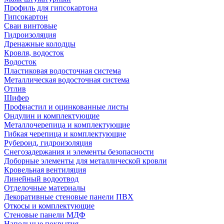
Профиль для гипсокартона
Гипсокартон
Сваи винтовые
Гидроизоляция
Дренажные колодцы
Кровля, водосток
Водосток
Пластиковая водосточная система
Металлическая водосточная система
Отлив
Шифер
Профнастил и оцинкованные листы
Ондулин и комплектующие
Металлочерепица и комплектующие
Гибкая черепица и комплектующие
Рубероид, гидроизоляция
Снегозадержания и элементы безопасности
Доборные элементы для металлической кровли
Кровельная вентиляция
Линейный водоотвод
Отделочные материалы
Декоративные стеновые панели ПВХ
Откосы и комплектующие
Стеновые панели МДФ
Напольные покрытия