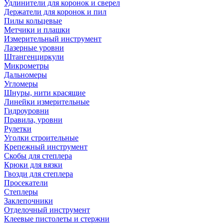
Удлинители для коронок и сверел
Держатели для коронок и пил
Пилы кольцевые
Метчики и плашки
Измерительный инструмент
Лазерные уровни
Штангенциркули
Микрометры
Дальномеры
Угломеры
Шнуры, нити красящие
Линейки измерительные
Гидроуровни
Правила, уровни
Рулетки
Уголки строительные
Крепежный инструмент
Скобы для степлера
Крюки для вязки
Гвозди для степлера
Просекатели
Степлеры
Заклепочники
Отделочный инструмент
Клеевые пистолеты и стержни