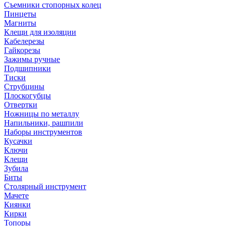
Съемники стопорных колец
Пинцеты
Магниты
Клещи для изоляции
Кабелерезы
Гайкорезы
Зажимы ручные
Подшипники
Тиски
Струбцины
Плоскогубцы
Отвертки
Ножницы по металлу
Напильники, рашпили
Наборы инструментов
Кусачки
Ключи
Клещи
Зубила
Биты
Столярный инструмент
Мачете
Киянки
Кирки
Топоры