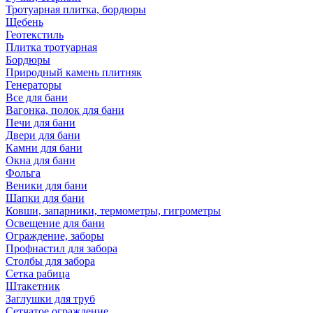
Тротуарная плитка, бордюры
Щебень
Геотекстиль
Плитка тротуарная
Бордюры
Природный камень плитняк
Генераторы
Все для бани
Вагонка, полок для бани
Печи для бани
Двери для бани
Камни для бани
Окна для бани
Фольга
Веники для бани
Шапки для бани
Ковши, запарники, термометры, гигрометры
Освещение для бани
Ограждение, заборы
Профнастил для забора
Столбы для забора
Сетка рабица
Штакетник
Заглушки для труб
Сетчатое ограждение