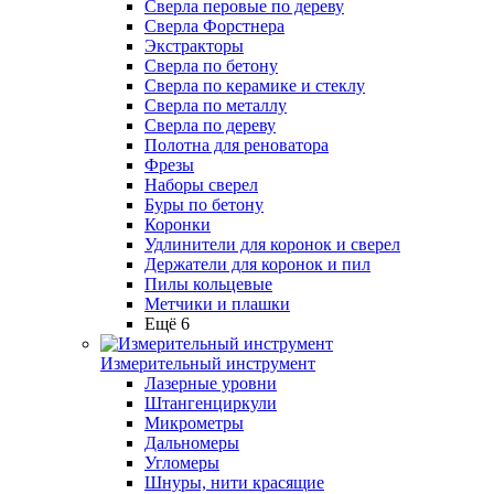
Сверла перовые по дереву
Сверла Форстнера
Экстракторы
Сверла по бетону
Сверла по керамике и стеклу
Сверла по металлу
Сверла по дереву
Полотна для реноватора
Фрезы
Наборы сверел
Буры по бетону
Коронки
Удлинители для коронок и сверел
Держатели для коронок и пил
Пилы кольцевые
Метчики и плашки
Ещё 6
Измерительный инструмент
Лазерные уровни
Штангенциркули
Микрометры
Дальномеры
Угломеры
Шнуры, нити красящие