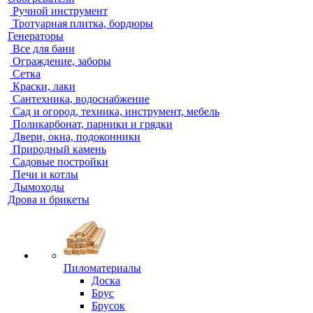
Ручной инструмент
Тротуарная плитка, бордюры
Генераторы
Все для бани
Ограждение, заборы
Сетка
Краски, лаки
Сантехника, водоснабжение
Сад и огород, техника, инструмент, мебель
Поликарбонат, парники и грядки
Двери, окна, подоконники
Природный камень
Садовые постройки
Печи и котлы
Дымоходы
Дрова и брикеты
Пиломатериалы
Доска
Брус
Брусок