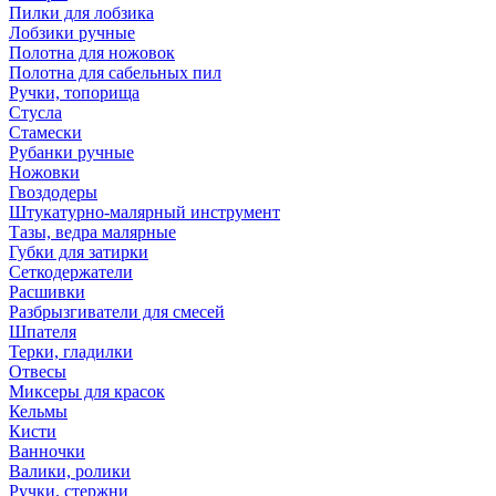
Пилки для лобзика
Лобзики ручные
Полотна для ножовок
Полотна для сабельных пил
Ручки, топорища
Стусла
Стамески
Рубанки ручные
Ножовки
Гвоздодеры
Штукатурно-малярный инструмент
Тазы, ведра малярные
Губки для затирки
Сеткодержатели
Расшивки
Разбрызгиватели для смесей
Шпателя
Терки, гладилки
Отвесы
Миксеры для красок
Кельмы
Кисти
Ванночки
Валики, ролики
Ручки, стержни