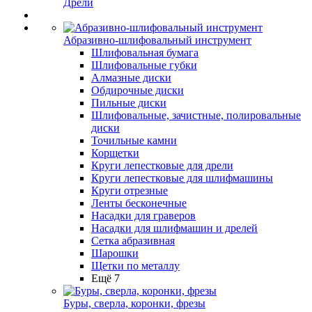
Дрели
Абразивно-шлифовальный инструмент
Шлифовальная бумага
Шлифовальные губки
Алмазные диски
Обдирочные диски
Пильные диски
Шлифовальные, зачистные, полировальные
диски
Точильные камни
Корщетки
Круги лепестковые для дрели
Круги лепестковые для шлифмашины
Круги отрезные
Ленты бесконечные
Насадки для граверов
Насадки для шлифмашин и дрелей
Сетка абразивная
Шарошки
Щетки по металлу
Ещё 7
Буры, сверла, коронки, фрезы