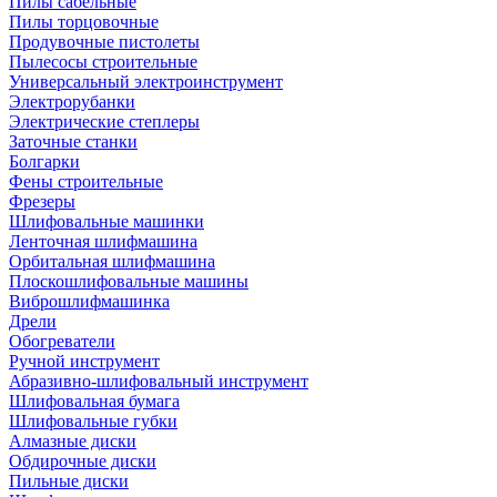
Пилы сабельные
Пилы торцовочные
Продувочные пистолеты
Пылесосы строительные
Универсальный электроинструмент
Электрорубанки
Электрические степлеры
Заточные станки
Болгарки
Фены строительные
Фрезеры
Шлифовальные машинки
Ленточная шлифмашина
Орбитальная шлифмашина
Плоскошлифовальные машины
Виброшлифмашинка
Дрели
Обогреватели
Ручной инструмент
Абразивно-шлифовальный инструмент
Шлифовальная бумага
Шлифовальные губки
Алмазные диски
Обдирочные диски
Пильные диски