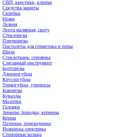
СВП, крестики, клинья
Средства защиты
Скребки
Ножи
Лезвия
Лента малярная, скотч
Стеклорезы
Плиткорезы
Пистолеты для герметика и пены
Шила
Стеклоткань, серпянка
Слесарный инструмент
Болторезы
Длинногубцы
Круглогубцы
Тонкогубцы, утконосы
Бокорезы
Кувалды
Молотки
Головки
Зенкера, бородки, кернеры
Керны
Патроны, переходники
Ножницы электрика
Стопорные кольца