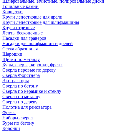
Шлифовальные, зачистные, полировальные диски
Точильные камни
Корщетки
Круги лепестковые для дрели
Круги лепестковые для шлифмашины
Круги отрезные
Ленты бесконечные
Насадки для граверов
Насадки для шлифмашин и дрелей
Сетка абразивная
Шарошки
Щетки по металлу
Буры, сверла, коронки, фрезы
Сверла перовые по дереву
Сверла Форстнера
Экстракторы
Сверла по бетону
Сверла по керамике и стеклу
Сверла по металлу
Сверла по дереву
Полотна для реноватора
Фрезы
Наборы сверел
Буры по бетону
Коронки