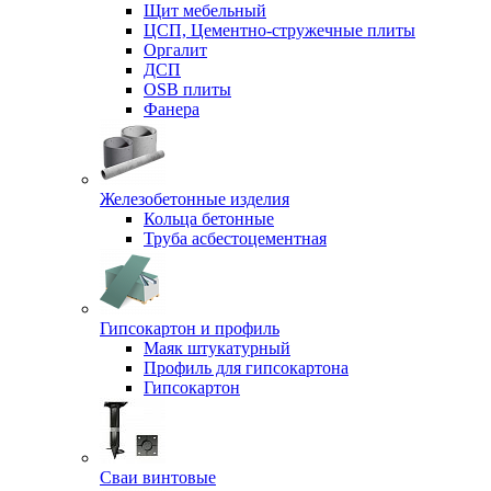
Щит мебельный
ЦСП, Цементно-стружечные плиты
Оргалит
ДСП
OSB плиты
Фанера
Железобетонные изделия
Кольца бетонные
Труба асбестоцементная
Гипсокартон и профиль
Маяк штукатурный
Профиль для гипсокартона
Гипсокартон
Сваи винтовые