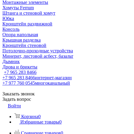
Монтажные элементы
Хомуты Ferrum
Штанга и стеновой хомут
Юбка
Кронштейн раздвижной
Консоль
Опора напольная
Крышная разделка
Кронштейн стеновой
Потолочно-проходные устройства
Минерит, листовой асбест, базальт
Дымник
Дрова и брикеты
+7 965 283 8466
+7 965 283 8466
интернет-магазин
+7 977 760 0545
многоканальный
Заказать звонок
Задать вопрос
Войти
Корзина
0
Избранные товары
0
Сравнение товаров
0