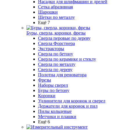
Насадки для шлифмашин и дрелей
Сетка абразивная
Шарошки
Щетки по металлу
Ещё 7
Буры, сверла, коронки, фрезы
Сверла перовые по дереву
Сверла Форстнера
Экстракторы
Сверла по бетону
Сверла по керамике и стеклу
Сверла по металлу
Сверла по дереву
Полотна для реноватора
Фрезы
Наборы сверел
Буры по бетону
Коронки
Удлинители для коронок и сверел
Держатели для коронок и пил
Пилы кольцевые
Метчики и плашки
Ещё 6