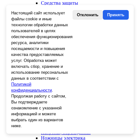
Средства защиты
Скребки
Настоящий сайт использует
Ножи
Отклонить
Принять
файлы cookie и иные
Лезвия
технологии обработки данных
Лента малярная, скотч
пользователей в целях
Стеклорезы
Плиткорезы
обеспечения функционирования
Пистолеты для герметика и пены
ресурса, аналитики
Шила
посещаемости и повышения
Стеклоткань, серпянка
качества предоставляемых
Ещё 2
услуг. Обработка может
включать сбор, хранение и
Слесарный инструмент
использование персональных
Болторезы
данных в соответствии с
Длинногубцы
Политикой
Круглогубцы
конфиденциальности
.
Тонкогубцы, утконосы
Продолжая работу с сайтом,
Бокорезы
Вы подтверждаете
Кувалды
ознакомление с указанной
Молотки
информацией и можете
Головки
выбрать один из вариантов
Зенкера, бородки, кернеры
ниже.
Керны
Патроны, переходники
Ножницы электрика