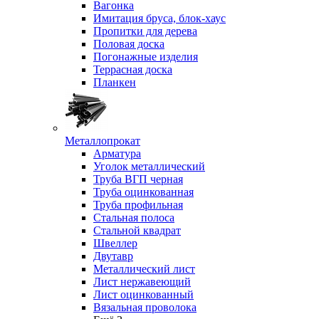
Вагонка
Имитация бруса, блок-хаус
Пропитки для дерева
Половая доска
Погонажные изделия
Террасная доска
Планкен
Металлопрокат
Арматура
Уголок металлический
Труба ВГП черная
Труба оцинкованная
Труба профильная
Стальная полоса
Стальной квадрат
Швеллер
Двутавр
Металлический лист
Лист нержавеющий
Лист оцинкованный
Вязальная проволока