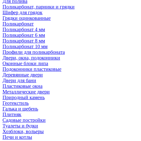
Для полива
Поликарбонат, парники и грядки
Шифер для грядок
Грядки оцинкованные
Поликарбонат
Поликарбонат 4 мм
Поликарбонат 6 мм
Поликарбонат 8 мм
Поликарбонат 10 мм
Профили для поликарбоната
Двери, окна, подоконники
Оконные блоки липа
Подоконники пластиковые
Деревянные двери
Двери для бани
Пластиковые окна
Металлические двери
Природный камень
Геотекстиль
Галька и щебень
Плитняк
Садовые постройки
Туалеты и будки
Хозблоки, вольеры
Печи и котлы