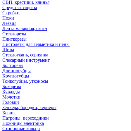
СВП, крестики, клинья
Средства защиты
Скребки
Ножи
Лезвия
Лента малярная, скотч
Стеклорезы
Плиткорезы
Пистолеты для герметика и пены
Шила
Стеклоткань, серпянка
Слесарный инструмент
Болторезы
Длинногубцы
Круглогубцы
Тонкогубцы, утконосы
Бокорезы
Кувалды
Молотки
Головки
Зенкера, бородки, кернеры
Керны
Патроны, переходники
Ножницы электрика
Стопорные кольца