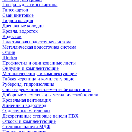
Профиль для гипсокартона
Гипсокартон
Сваи винтовые
Гидроизоляция
Дренажные колодцы
Кровля, водосток
Водосток
Пластиковая водосточная система
Металлическая водосточная система
Отлив
Шифер
Профнастил и оцинкованные листы
Ондулин и комплектующие
Металлочерепица и комплектующие
Гибкая черепица и комплектующие
Рубероид, гидроизоляция
Снегозадержания и элементы безопасности
Доборные элементы для металлической кровли
Кровельная вентиляция
Линейный водоотвод
Отделочные материалы
Декоративные стеновые панели ПВХ
Откосы и комплектующие
Стеновые панели МДФ
Напольные покрытия