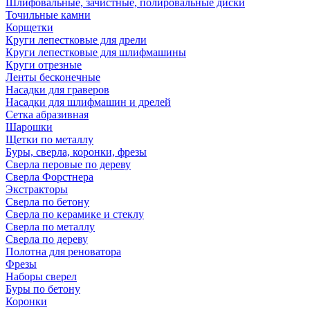
Шлифовальные, зачистные, полировальные диски
Точильные камни
Корщетки
Круги лепестковые для дрели
Круги лепестковые для шлифмашины
Круги отрезные
Ленты бесконечные
Насадки для граверов
Насадки для шлифмашин и дрелей
Сетка абразивная
Шарошки
Щетки по металлу
Буры, сверла, коронки, фрезы
Сверла перовые по дереву
Сверла Форстнера
Экстракторы
Сверла по бетону
Сверла по керамике и стеклу
Сверла по металлу
Сверла по дереву
Полотна для реноватора
Фрезы
Наборы сверел
Буры по бетону
Коронки