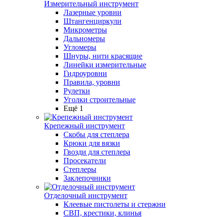
Измерительный инструмент
Лазерные уровни
Штангенциркули
Микрометры
Дальномеры
Угломеры
Шнуры, нити красящие
Линейки измерительные
Гидроуровни
Правила, уровни
Рулетки
Уголки строительные
Ещё 1
Крепежный инструмент
Скобы для степлера
Крюки для вязки
Гвозди для степлера
Просекатели
Степлеры
Заклепочники
Отделочный инструмент
Клеевые пистолеты и стержни
СВП, крестики, клинья