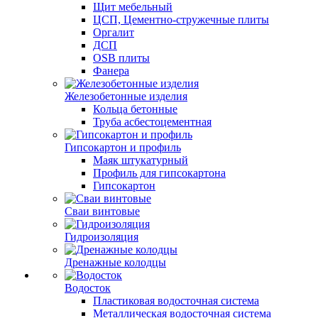
Щит мебельный
ЦСП, Цементно-стружечные плиты
Оргалит
ДСП
OSB плиты
Фанера
Железобетонные изделия
Кольца бетонные
Труба асбестоцементная
Гипсокартон и профиль
Маяк штукатурный
Профиль для гипсокартона
Гипсокартон
Сваи винтовые
Гидроизоляция
Дренажные колодцы
Водосток
Пластиковая водосточная система
Металлическая водосточная система