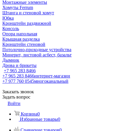
Монтажные элементы
Хомуты Ferrum
Штанга и стеновой хомут
Юбка
Кронштейн раздвижной
Консоль
Опора напольная
Крышная разделка
Кронштейн стеновой
Потолочно-проходные устройства
Минерит, листовой асбест, базальт
Дымник
Дрова и брикеты
+7 965 283 8466
+7 965 283 8466
интернет-магазин
+7 977 760 0545
многоканальный
Заказать звонок
Задать вопрос
Войти
Корзина
0
Избранные товары
0
Сравнение товаров
0