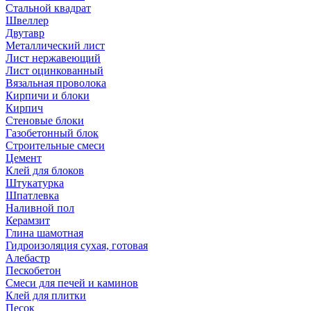
Стальной квадрат
Швеллер
Двутавр
Металлический лист
Лист нержавеющий
Лист оцинкованный
Вязальная проволока
Кирпичи и блоки
Кирпич
Стеновые блоки
Газобетонный блок
Строительные смеси
Цемент
Клей для блоков
Штукатурка
Шпатлевка
Наливной пол
Керамзит
Глина шамотная
Гидроизоляция сухая, готовая
Алебастр
Пескобетон
Смеси для печей и каминов
Клей для плитки
Песок