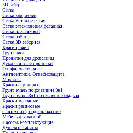
3D забор
Сетка
Сетка кладочная
Сетка металлическая
Сетка затемняющая фасадная
Сетка пластиковая
Сетка рабица
Сетка 3D заборная
Краски, лаки
Грунтовки
Пропитки для древесины
Декоративные пропитки
Олифа, масло, воск
Антисептики, Огнебиозащита
Морилка
Краски акриловые
Грунт-эмаль по ржавчине 3в1
Грунт-эмаль 3в1 по ржавчине гладкая
Краски масляные
Краски резиновые
Сантехника, водоснабжение
Мебель для ванной
Насосы, комплектующие
Душевые кабины
Поддон для душа