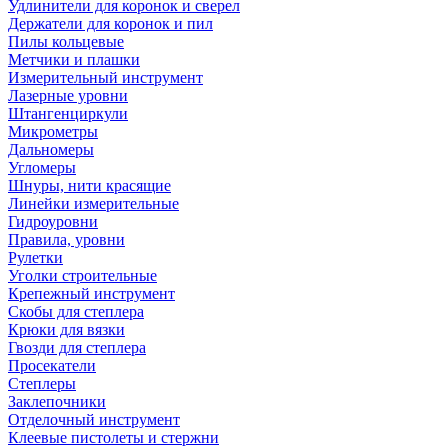
Удлинители для коронок и сверел
Держатели для коронок и пил
Пилы кольцевые
Метчики и плашки
Измерительный инструмент
Лазерные уровни
Штангенциркули
Микрометры
Дальномеры
Угломеры
Шнуры, нити красящие
Линейки измерительные
Гидроуровни
Правила, уровни
Рулетки
Уголки строительные
Крепежный инструмент
Скобы для степлера
Крюки для вязки
Гвозди для степлера
Просекатели
Степлеры
Заклепочники
Отделочный инструмент
Клеевые пистолеты и стержни