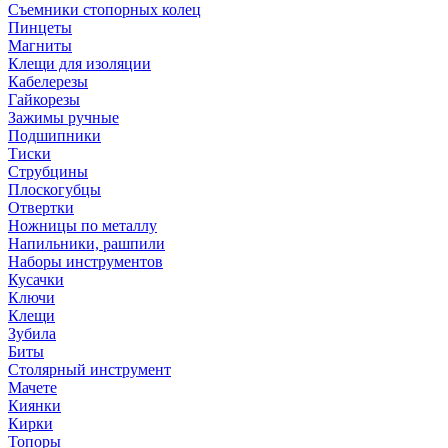
Съемники стопорных колец
Пинцеты
Магниты
Клещи для изоляции
Кабелерезы
Гайкорезы
Зажимы ручные
Подшипники
Тиски
Струбцины
Плоскогубцы
Отвертки
Ножницы по металлу
Напильники, рашпили
Наборы инструментов
Кусачки
Ключи
Клещи
Зубила
Биты
Столярный инструмент
Мачете
Киянки
Кирки
Топоры