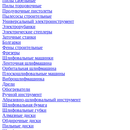
Пилы сабельные
Пилы торцовочные
Продувочные пистолеты
Пылесосы строительные
Универсальный электроинструмент
Электрорубанки
Электрические степлеры
Заточные станки
Болгарки
Фены строительные
Фрезеры
Шлифовальные машинки
Ленточная шлифмашина
Орбитальная шлифмашина
Плоскошлифовальные машины
Виброшлифмашинка
Дрели
Обогреватели
Ручной инструмент
Абразивно-шлифовальный инструмент
Шлифовальная бумага
Шлифовальные губки
Алмазные диски
Обдирочные диски
Пильные диски