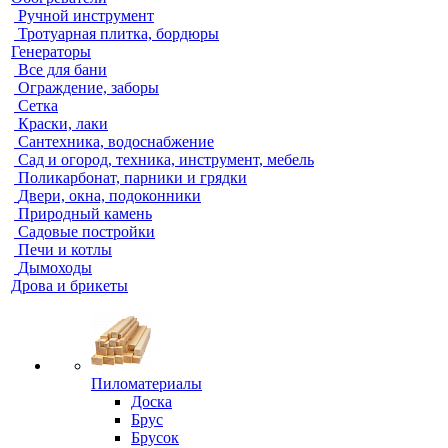
Ручной инструмент
Тротуарная плитка, бордюры
Генераторы
Все для бани
Ограждение, заборы
Сетка
Краски, лаки
Сантехника, водоснабжение
Сад и огород, техника, инструмент, мебель
Поликарбонат, парники и грядки
Двери, окна, подоконники
Природный камень
Садовые постройки
Печи и котлы
Дымоходы
Дрова и брикеты
Пиломатериалы
Доска
Брус
Брусок