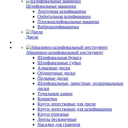
Шлифовальные машинки
Ленточная шлифмашина
Орбитальная шлифмашина
Плоскошлифовальные машины
Виброшлифмашинка
Дрели
Абразивно-шлифовальный инструмент
Шлифовальная бумага
Шлифовальные губки
Алмазные диски
Обдирочные диски
Пильные диски
Шлифовальные, зачистные, полировальные
диски
Точильные камни
Корщетки
Круги лепестковые для дрели
Круги лепестковые для шлифмашины
Круги отрезные
Ленты бесконечные
Насадки для граверов