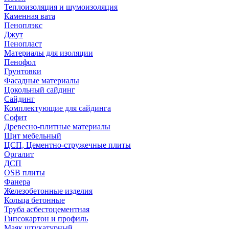
Теплоизоляция и шумоизоляция
Каменная вата
Пеноплэкс
Джут
Пенопласт
Материалы для изоляции
Пенофол
Грунтовки
Фасадные материалы
Цокольный сайдинг
Сайдинг
Комплектующие для сайдинга
Софит
Древесно-плитные материалы
Щит мебельный
ЦСП, Цементно-стружечные плиты
Оргалит
ДСП
OSB плиты
Фанера
Железобетонные изделия
Кольца бетонные
Труба асбестоцементная
Гипсокартон и профиль
Маяк штукатурный