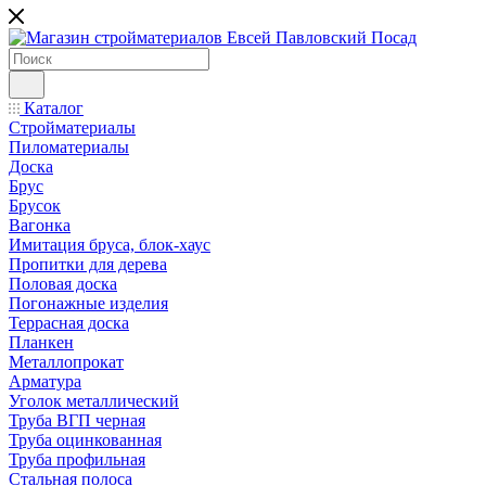
Каталог
Стройматериалы
Пиломатериалы
Доска
Брус
Брусок
Вагонка
Имитация бруса, блок-хаус
Пропитки для дерева
Половая доска
Погонажные изделия
Террасная доска
Планкен
Металлопрокат
Арматура
Уголок металлический
Труба ВГП черная
Труба оцинкованная
Труба профильная
Стальная полоса