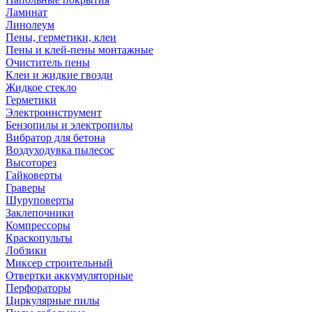
Ламинат
Линолеум
Пены, герметики, клеи
Пены и клей-пены монтажные
Очиститель пены
Клеи и жидкие гвозди
Жидкое стекло
Герметики
Электроинструмент
Бензопилы и электропилы
Вибратор для бетона
Воздуходувка пылесос
Высоторез
Гайковерты
Граверы
Шуруповерты
Заклепочники
Компрессоры
Краскопульты
Лобзики
Миксер строительный
Отвертки аккумуляторные
Перфораторы
Циркулярные пилы