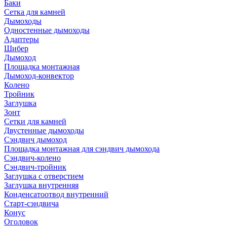
Баки
Сетка для камней
Дымоходы
Одностенные дымоходы
Адаптеры
Шибер
Дымоход
Площадка монтажная
Дымоход-конвектор
Колено
Тройник
Заглушка
Зонт
Сетки для камней
Двустенные дымоходы
Сэндвич дымоход
Площадка монтажная для сэндвич дымохода
Сэндвич-колено
Сэндвич-тройник
Заглушка с отверстием
Заглушка внутренняя
Конденсатоотвод внутренний
Старт-сэндвича
Конус
Оголовок