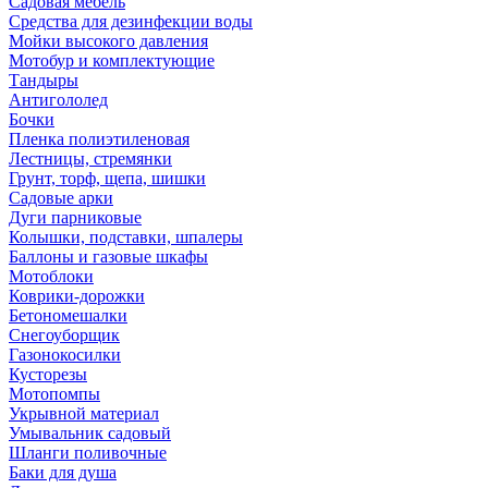
Садовая мебель
Средства для дезинфекции воды
Мойки высокого давления
Мотобур и комплектующие
Тандыры
Антигололед
Бочки
Пленка полиэтиленовая
Лестницы, стремянки
Грунт, торф, щепа, шишки
Садовые арки
Дуги парниковые
Колышки, подставки, шпалеры
Баллоны и газовые шкафы
Мотоблоки
Коврики-дорожки
Бетономешалки
Снегоуборщик
Газонокосилки
Кусторезы
Мотопомпы
Укрывной материал
Умывальник садовый
Шланги поливочные
Баки для душа