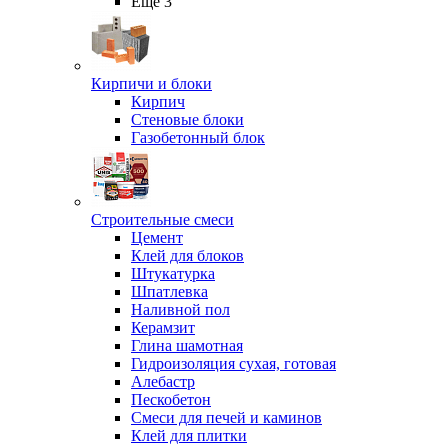
Ещё 3
Кирпичи и блоки
Кирпич
Стеновые блоки
Газобетонный блок
Строительные смеси
Цемент
Клей для блоков
Штукатурка
Шпатлевка
Наливной пол
Керамзит
Глина шамотная
Гидроизоляция сухая, готовая
Алебастр
Пескобетон
Смеси для печей и каминов
Клей для плитки