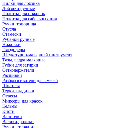
Пилки для лобзика
Лобзики ручные
Полотна для ножовок
Полотна для сабельных пил
Ручки, топорища
Стусла
Стамески
Рубанки ручные
Ножовки
Гвоздодеры
Штукатурно-малярный инструмент
Тазы, ведра малярные
Губки для затирки
Сеткодержатели
Расшивки
Разбрызгиватели для смесей
Шпателя
Терки, гладилки
Отвесы
Миксеры для красок
Кельмы
Кисти
Ванночки
Валики, ролики
Ручки, стержни