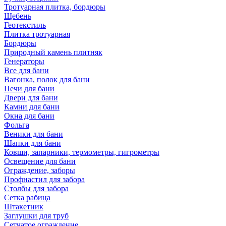
Тротуарная плитка, бордюры
Щебень
Геотекстиль
Плитка тротуарная
Бордюры
Природный камень плитняк
Генераторы
Все для бани
Вагонка, полок для бани
Печи для бани
Двери для бани
Камни для бани
Окна для бани
Фольга
Веники для бани
Шапки для бани
Ковши, запарники, термометры, гигрометры
Освещение для бани
Ограждение, заборы
Профнастил для забора
Столбы для забора
Сетка рабица
Штакетник
Заглушки для труб
Сетчатое ограждение