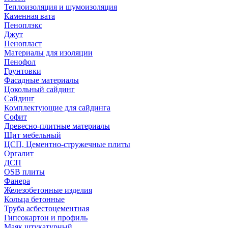
Теплоизоляция и шумоизоляция
Каменная вата
Пеноплэкс
Джут
Пенопласт
Материалы для изоляции
Пенофол
Грунтовки
Фасадные материалы
Цокольный сайдинг
Сайдинг
Комплектующие для сайдинга
Софит
Древесно-плитные материалы
Щит мебельный
ЦСП, Цементно-стружечные плиты
Оргалит
ДСП
OSB плиты
Фанера
Железобетонные изделия
Кольца бетонные
Труба асбестоцементная
Гипсокартон и профиль
Маяк штукатурный