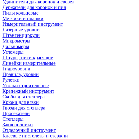
Удлинители для коронок и сверел
Держатели для коронок и пил
Пилы кольцевые
Метчики и плашки
Измерительный инструмент
Лазерные уровни
Штангенциркули
Микрометры
Дальномеры
Угломеры
Шнуры, нити красящие
Линейки измерительные
Гидроуровни
Правила, уровни
Рулетки
Уголки строительные
Крепежный инструмент
Скобы для степлера
Крюки для вязки
Гвозди для степлера
Просекатели
Степлеры
Заклепочники
Отделочный инструмент
Клеевые пистолеты и стержни