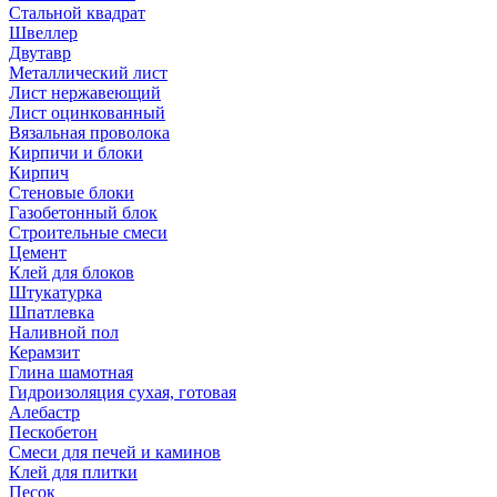
Стальной квадрат
Швеллер
Двутавр
Металлический лист
Лист нержавеющий
Лист оцинкованный
Вязальная проволока
Кирпичи и блоки
Кирпич
Стеновые блоки
Газобетонный блок
Строительные смеси
Цемент
Клей для блоков
Штукатурка
Шпатлевка
Наливной пол
Керамзит
Глина шамотная
Гидроизоляция сухая, готовая
Алебастр
Пескобетон
Смеси для печей и каминов
Клей для плитки
Песок