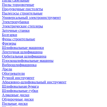
Пилы сабельные
Пилы торцовочные
Продувочные пистолеты
Пылесосы строительные
Универсальный электроинструмент
Электрорубанки
Электрические степлеры
Заточные станки
Болгарки
Фены строительные
Фрезеры
Шлифовальные машинки
Ленточная шлифмашина
Орбитальная шлифмашина
Плоскошлифовальные машины
Виброшлифмашинка
Дрели
Обогреватели
Ручной инструмент
Абразивно-шлифовальный инструмент
Шлифовальная бумага
Шлифовальные губки
Алмазные диски
Обдирочные диски
Пильные диски