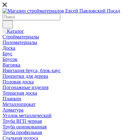
Каталог
Стройматериалы
Пиломатериалы
Доска
Брус
Брусок
Вагонка
Имитация бруса, блок-хаус
Пропитки для дерева
Половая доска
Погонажные изделия
Террасная доска
Планкен
Металлопрокат
Арматура
Уголок металлический
Труба ВГП черная
Труба оцинкованная
Труба профильная
Стальная полоса