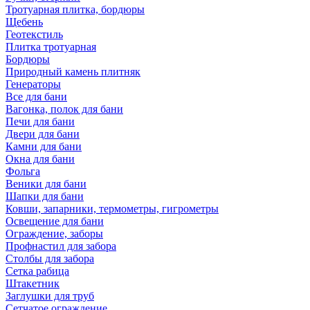
Тротуарная плитка, бордюры
Щебень
Геотекстиль
Плитка тротуарная
Бордюры
Природный камень плитняк
Генераторы
Все для бани
Вагонка, полок для бани
Печи для бани
Двери для бани
Камни для бани
Окна для бани
Фольга
Веники для бани
Шапки для бани
Ковши, запарники, термометры, гигрометры
Освещение для бани
Ограждение, заборы
Профнастил для забора
Столбы для забора
Сетка рабица
Штакетник
Заглушки для труб
Сетчатое ограждение