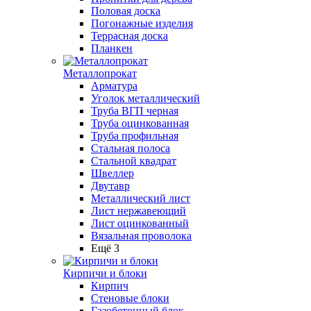
Половая доска
Погонажные изделия
Террасная доска
Планкен
Металлопрокат
Арматура
Уголок металлический
Труба ВГП черная
Труба оцинкованная
Труба профильная
Стальная полоса
Стальной квадрат
Швеллер
Двутавр
Металлический лист
Лист нержавеющий
Лист оцинкованный
Вязальная проволока
Ещё 3
Кирпичи и блоки
Кирпич
Стеновые блоки
Газобетонный блок