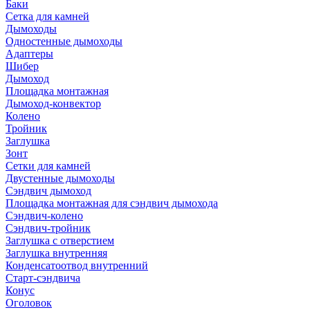
Баки
Сетка для камней
Дымоходы
Одностенные дымоходы
Адаптеры
Шибер
Дымоход
Площадка монтажная
Дымоход-конвектор
Колено
Тройник
Заглушка
Зонт
Сетки для камней
Двустенные дымоходы
Сэндвич дымоход
Площадка монтажная для сэндвич дымохода
Сэндвич-колено
Сэндвич-тройник
Заглушка с отверстием
Заглушка внутренняя
Конденсатоотвод внутренний
Старт-сэндвича
Конус
Оголовок