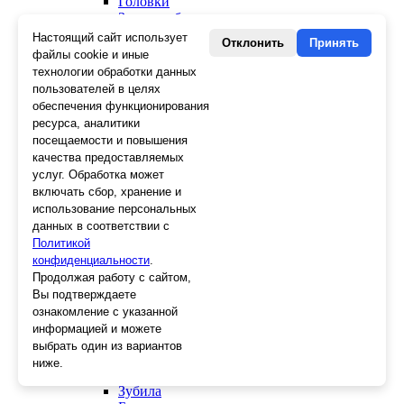
Головки
Зенкера, бородки, кернеры
Керны
Настоящий сайт использует
Отклонить
Принять
Патроны, переходники
файлы cookie и иные
Ножницы электрика
технологии обработки данных
Стопорные кольца
пользователей в целях
Съемники стопорных колец
обеспечения функционирования
Пинцеты
ресурса, аналитики
Магниты
посещаемости и повышения
Клещи для изоляции
качества предоставляемых
Кабелерезы
услуг. Обработка может
Гайкорезы
включать сбор, хранение и
Зажимы ручные
использование персональных
Подшипники
данных в соответствии с
Тиски
Политикой
Струбцины
конфиденциальности
Плоскогубцы
.
Отвертки
Продолжая работу с сайтом,
Ножницы по металлу
Вы подтверждаете
Напильники, рашпили
ознакомление с указанной
Наборы инструментов
информацией и можете
Кусачки
выбрать один из вариантов
Ключи
ниже.
Клещи
Зубила