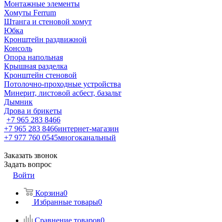
Монтажные элементы
Хомуты Ferrum
Штанга и стеновой хомут
Юбка
Кронштейн раздвижной
Консоль
Опора напольная
Крышная разделка
Кронштейн стеновой
Потолочно-проходные устройства
Минерит, листовой асбест, базальт
Дымник
Дрова и брикеты
+7 965 283 8466
+7 965 283 8466
интернет-магазин
+7 977 760 0545
многоканальный
Заказать звонок
Задать вопрос
Войти
Корзина
0
Избранные товары
0
Сравнение товаров
0