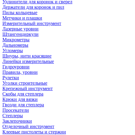
Удлинители для коронок и сверел
Держатели для коронок и пил
Пилы кольцевые
Метчики и плашки
Измерительный инструмент
Лазерные уровни
Штангенциркули
Микрометры
Дальномеры
Угломеры
Шнуры, нити красящие
Линейки измерительные
Гидроуровни
Правила, уровни
Рулетки
Уголки строительные
Крепежный инструмент
Скобы для степлера
Крюки для вязки
Гвозди для степлера
Просекатели
Степлеры
Заклепочники
Отделочный инструмент
Клеевые пистолеты и стержни