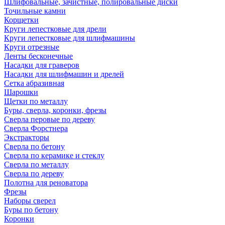
Шлифовальные, зачистные, полировальные диски
Точильные камни
Корщетки
Круги лепестковые для дрели
Круги лепестковые для шлифмашины
Круги отрезные
Ленты бесконечные
Насадки для граверов
Насадки для шлифмашин и дрелей
Сетка абразивная
Шарошки
Щетки по металлу
Буры, сверла, коронки, фрезы
Сверла перовые по дереву
Сверла Форстнера
Экстракторы
Сверла по бетону
Сверла по керамике и стеклу
Сверла по металлу
Сверла по дереву
Полотна для реноватора
Фрезы
Наборы сверел
Буры по бетону
Коронки