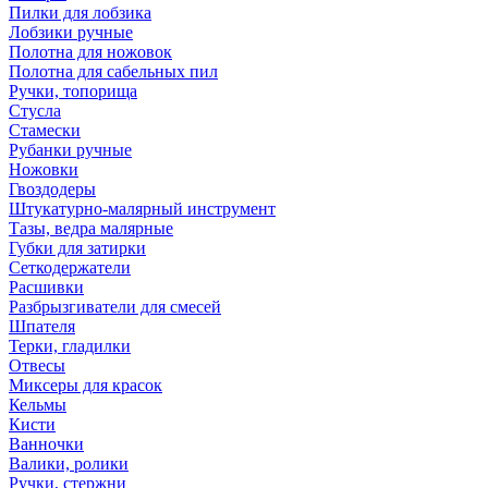
Пилки для лобзика
Лобзики ручные
Полотна для ножовок
Полотна для сабельных пил
Ручки, топорища
Стусла
Стамески
Рубанки ручные
Ножовки
Гвоздодеры
Штукатурно-малярный инструмент
Тазы, ведра малярные
Губки для затирки
Сеткодержатели
Расшивки
Разбрызгиватели для смесей
Шпателя
Терки, гладилки
Отвесы
Миксеры для красок
Кельмы
Кисти
Ванночки
Валики, ролики
Ручки, стержни