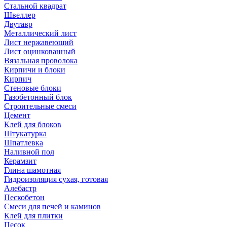
Стальной квадрат
Швеллер
Двутавр
Металлический лист
Лист нержавеющий
Лист оцинкованный
Вязальная проволока
Кирпичи и блоки
Кирпич
Стеновые блоки
Газобетонный блок
Строительные смеси
Цемент
Клей для блоков
Штукатурка
Шпатлевка
Наливной пол
Керамзит
Глина шамотная
Гидроизоляция сухая, готовая
Алебастр
Пескобетон
Смеси для печей и каминов
Клей для плитки
Песок