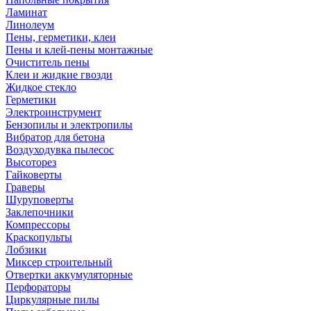
Ламинат
Линолеум
Пены, герметики, клеи
Пены и клей-пены монтажные
Очиститель пены
Клеи и жидкие гвозди
Жидкое стекло
Герметики
Электроинструмент
Бензопилы и электропилы
Вибратор для бетона
Воздуходувка пылесос
Высоторез
Гайковерты
Граверы
Шуруповерты
Заклепочники
Компрессоры
Краскопульты
Лобзики
Миксер строительный
Отвертки аккумуляторные
Перфораторы
Циркулярные пилы