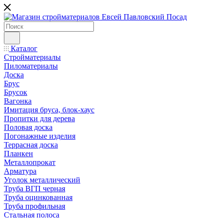
Каталог
Стройматериалы
Пиломатериалы
Доска
Брус
Брусок
Вагонка
Имитация бруса, блок-хаус
Пропитки для дерева
Половая доска
Погонажные изделия
Террасная доска
Планкен
Металлопрокат
Арматура
Уголок металлический
Труба ВГП черная
Труба оцинкованная
Труба профильная
Стальная полоса