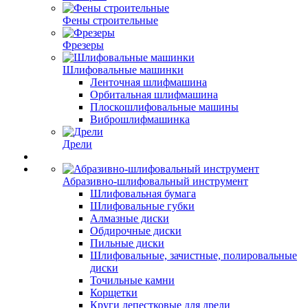
Фены строительные
Фрезеры
Шлифовальные машинки
Ленточная шлифмашина
Орбитальная шлифмашина
Плоскошлифовальные машины
Виброшлифмашинка
Дрели
Абразивно-шлифовальный инструмент
Шлифовальная бумага
Шлифовальные губки
Алмазные диски
Обдирочные диски
Пильные диски
Шлифовальные, зачистные, полировальные
диски
Точильные камни
Корщетки
Круги лепестковые для дрели