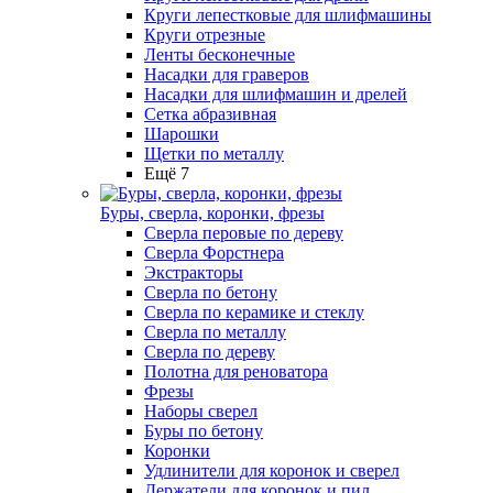
Круги лепестковые для шлифмашины
Круги отрезные
Ленты бесконечные
Насадки для граверов
Насадки для шлифмашин и дрелей
Сетка абразивная
Шарошки
Щетки по металлу
Ещё 7
Буры, сверла, коронки, фрезы
Сверла перовые по дереву
Сверла Форстнера
Экстракторы
Сверла по бетону
Сверла по керамике и стеклу
Сверла по металлу
Сверла по дереву
Полотна для реноватора
Фрезы
Наборы сверел
Буры по бетону
Коронки
Удлинители для коронок и сверел
Держатели для коронок и пил