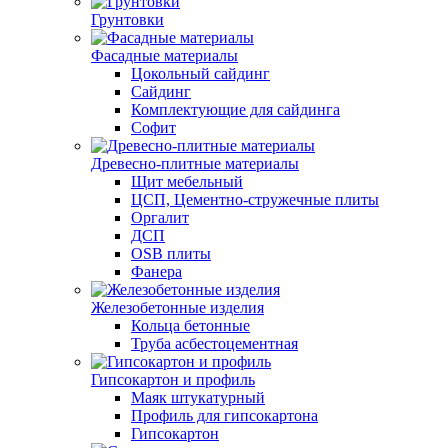
Грунтовки
Фасадные материалы
Цокольный сайдинг
Сайдинг
Комплектующие для сайдинга
Софит
Древесно-плитные материалы
Щит мебельный
ЦСП, Цементно-стружечные плиты
Оргалит
ДСП
OSB плиты
Фанера
Железобетонные изделия
Кольца бетонные
Труба асбестоцементная
Гипсокартон и профиль
Маяк штукатурный
Профиль для гипсокартона
Гипсокартон