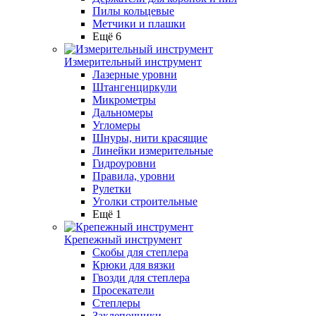
Пилы кольцевые
Метчики и плашки
Ещё 6
Измерительный инструмент
Лазерные уровни
Штангенциркули
Микрометры
Дальномеры
Угломеры
Шнуры, нити красящие
Линейки измерительные
Гидроуровни
Правила, уровни
Рулетки
Уголки строительные
Ещё 1
Крепежный инструмент
Скобы для степлера
Крюки для вязки
Гвозди для степлера
Просекатели
Степлеры
Заклепочники