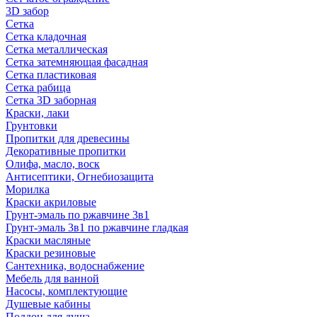
3D забор
Сетка
Сетка кладочная
Сетка металлическая
Сетка затемняющая фасадная
Сетка пластиковая
Сетка рабица
Сетка 3D заборная
Краски, лаки
Грунтовки
Пропитки для древесины
Декоративные пропитки
Олифа, масло, воск
Антисептики, Огнебиозащита
Морилка
Краски акриловые
Грунт-эмаль по ржавчине 3в1
Грунт-эмаль 3в1 по ржавчине гладкая
Краски масляные
Краски резиновые
Сантехника, водоснабжение
Мебель для ванной
Насосы, комплектующие
Душевые кабины
Поддон для душа