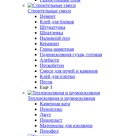
Строительные смеси
Цемент
Клей для блоков
Штукатурка
Шпатлевка
Наливной пол
Керамзит
Глина шамотная
Гидроизоляция сухая, готовая
Алебастр
Пескобетон
Смеси для печей и каминов
Клей для плитки
Песок
Ещё 3
Теплоизоляция и шумоизоляция
Каменная вата
Пеноплэкс
Джут
Пенопласт
Материалы для изоляции
Пенофол