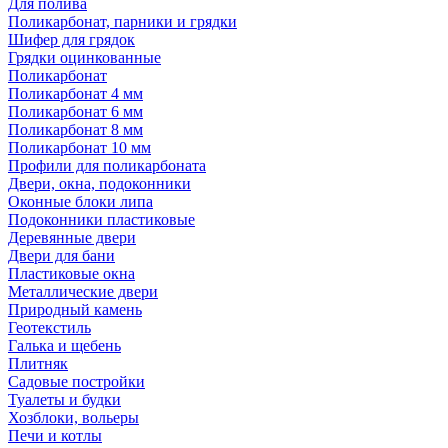
Для полива
Поликарбонат, парники и грядки
Шифер для грядок
Грядки оцинкованные
Поликарбонат
Поликарбонат 4 мм
Поликарбонат 6 мм
Поликарбонат 8 мм
Поликарбонат 10 мм
Профили для поликарбоната
Двери, окна, подоконники
Оконные блоки липа
Подоконники пластиковые
Деревянные двери
Двери для бани
Пластиковые окна
Металлические двери
Природный камень
Геотекстиль
Галька и щебень
Плитняк
Садовые постройки
Туалеты и будки
Хозблоки, вольеры
Печи и котлы