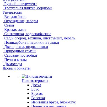
Ручной инструмент
Тротуарная плитка, бордюры
Генераторы
Все для бани
Ограждение, заборы
Сетка
Краски, лаки
Сантехника, водоснабжение
Сад и огород, техника, инструмент, мебель
Поликарбонат, парники и грядки
Двери, окна, подоконники
Природный камень
Садовые постройки
Печи и котлы
Дымоходы
Дрова и брикеты
Пиломатериалы
Доска
Брус
Брусок
Вагонка
Имитация бруса, блок-хаус
Пропитки для дерева