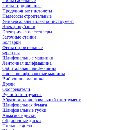
Пилы сабельные
Пилы торцовочные
Продувочные пистолеты
Пылесосы строительные
Универсальный электроинструмент
Электрорубанки
Электрические степлеры
Заточные станки
Болгарки
Фены строительные
Фрезеры
Шлифовальные машинки
Ленточная шлифмашина
Орбитальная шлифмашина
Плоскошлифовальные машины
Виброшлифмашинка
Дрели
Обогреватели
Ручной инструмент
Абразивно-шлифовальный инструмент
Шлифовальная бумага
Шлифовальные губки
Алмазные диски
Обдирочные диски
Пильные диски