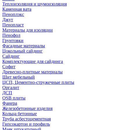
Теплоизоляция и шумоизоляция
Каменная вата
Пеноплэкс
Джут
Пенопласт
Материалы для изоляции
Пенофол
Грунтовки
Фасадные материалы
Цокольный сайдинг
Сайдинг
Комплектующие для сайдинга
Софит
Древесно-плитные материалы
Щит мебельный
ЦСП, Цементно-стружечные плиты
Оргалит
ДСП
OSB плиты
Фанера
Железобетонные изделия
Кольца бетонные
Труба асбестоцементная
Гипсокартон и профиль
Маяк штукатурный