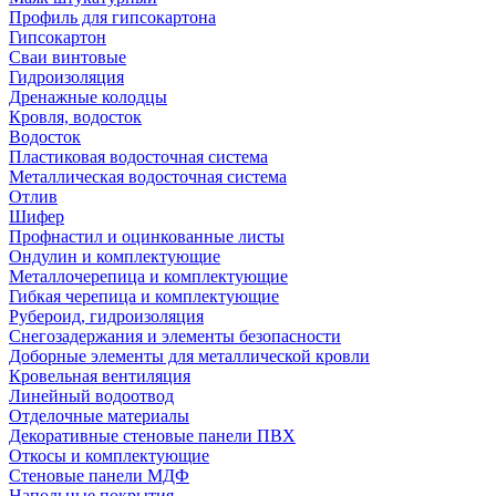
Профиль для гипсокартона
Гипсокартон
Сваи винтовые
Гидроизоляция
Дренажные колодцы
Кровля, водосток
Водосток
Пластиковая водосточная система
Металлическая водосточная система
Отлив
Шифер
Профнастил и оцинкованные листы
Ондулин и комплектующие
Металлочерепица и комплектующие
Гибкая черепица и комплектующие
Рубероид, гидроизоляция
Снегозадержания и элементы безопасности
Доборные элементы для металлической кровли
Кровельная вентиляция
Линейный водоотвод
Отделочные материалы
Декоративные стеновые панели ПВХ
Откосы и комплектующие
Стеновые панели МДФ
Напольные покрытия