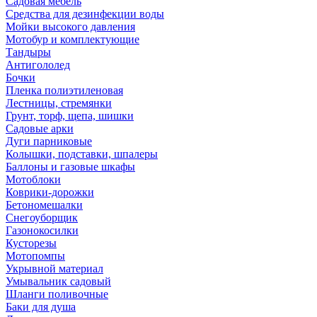
Садовая мебель
Средства для дезинфекции воды
Мойки высокого давления
Мотобур и комплектующие
Тандыры
Антигололед
Бочки
Пленка полиэтиленовая
Лестницы, стремянки
Грунт, торф, щепа, шишки
Садовые арки
Дуги парниковые
Колышки, подставки, шпалеры
Баллоны и газовые шкафы
Мотоблоки
Коврики-дорожки
Бетономешалки
Снегоуборщик
Газонокосилки
Кусторезы
Мотопомпы
Укрывной материал
Умывальник садовый
Шланги поливочные
Баки для душа