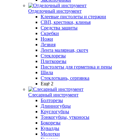
Отделочный инструмент
Клеевые пистолеты и стержни
СВП, крестики, клинья
Средства защиты
Скребки
Ножи
Лезвия
Лента малярная, скотч
Стеклорезы
Плиткорезы
Пистолеты для герметика и пены
Шила
Стеклоткань, серпянка
Ещё 2
Слесарный инструмент
Болторезы
Длинногубцы
Круглогубцы
Тонкогубцы, утконосы
Бокорезы
Кувалды
Молотки