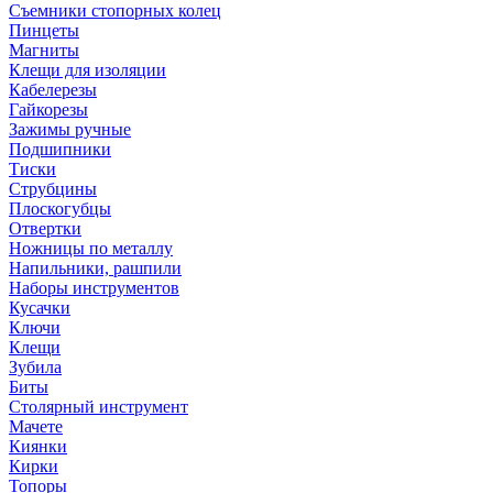
Съемники стопорных колец
Пинцеты
Магниты
Клещи для изоляции
Кабелерезы
Гайкорезы
Зажимы ручные
Подшипники
Тиски
Струбцины
Плоскогубцы
Отвертки
Ножницы по металлу
Напильники, рашпили
Наборы инструментов
Кусачки
Ключи
Клещи
Зубила
Биты
Столярный инструмент
Мачете
Киянки
Кирки
Топоры