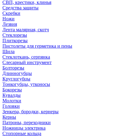
СВП, крестики, клинья
Средства защиты
Скребки
Ножи
Лезвия
Лента малярная, скотч
Стеклорезы
Плиткорезы
Пистолеты для герметика и пены
Шила
Стеклоткань, серпянка
Слесарный инструмент
Болторезы
Длинногубцы
Круглогубцы
Тонкогубцы, утконосы
Бокорезы
Кувалды
Молотки
Головки
Зенкера, бородки, кернеры
Керны
Патроны, переходники
Ножницы электрика
Стопорные кольца