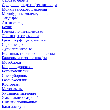
Садовая мебель
Средства для дезинфекции воды
Мойки высокого давления
Мотобур и комплектующие
Тандыры
Антигололед
Бочки
Пленка полиэтиленовая
Лестницы, стремянки
Грунт, торф, щепа, шишки
Садовые арки
Дуги парниковые
Колышки, подставки, шпалеры
Баллоны и газовые шкафы
Мотоблоки
Коврики-дорожки
Бетономешалки
Снегоуборщик
Газонокосилки
Кусторезы
Мотопомпы
Укрывной материал
Умывальник садовый
Шланги поливочные
Баки для душа