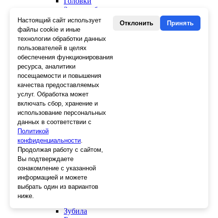
Головки
Зенкера, бородки, кернеры
Керны
Настоящий сайт использует
Отклонить
Принять
Патроны, переходники
файлы cookie и иные
Ножницы электрика
технологии обработки данных
Стопорные кольца
пользователей в целях
Съемники стопорных колец
обеспечения функционирования
Пинцеты
ресурса, аналитики
Магниты
посещаемости и повышения
Клещи для изоляции
качества предоставляемых
Кабелерезы
услуг. Обработка может
Гайкорезы
включать сбор, хранение и
Зажимы ручные
использование персональных
Подшипники
данных в соответствии с
Тиски
Политикой
Струбцины
конфиденциальности
Плоскогубцы
.
Отвертки
Продолжая работу с сайтом,
Ножницы по металлу
Вы подтверждаете
Напильники, рашпили
ознакомление с указанной
Наборы инструментов
информацией и можете
Кусачки
выбрать один из вариантов
Ключи
ниже.
Клещи
Зубила