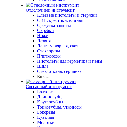
Отделочный инструмент
Клеевые пистолеты и стержни
СВП, крестики, клинья
Средства защиты
Скребки
Ножи
Лезвия
Лента малярная, скотч
Стеклорезы
Плиткорезы
Пистолеты для герметика и пены
Шила
Стеклоткань, серпянка
Ещё 2
Слесарный инструмент
Болторезы
Длинногубцы
Круглогубцы
Тонкогубцы, утконосы
Бокорезы
Кувалды
Молотки