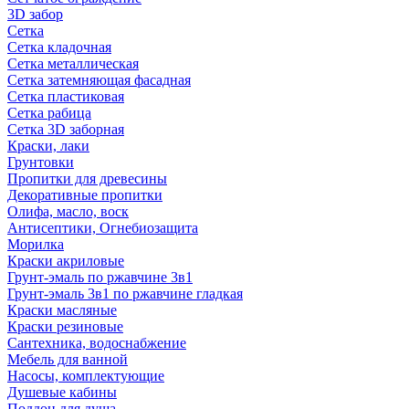
3D забор
Сетка
Сетка кладочная
Сетка металлическая
Сетка затемняющая фасадная
Сетка пластиковая
Сетка рабица
Сетка 3D заборная
Краски, лаки
Грунтовки
Пропитки для древесины
Декоративные пропитки
Олифа, масло, воск
Антисептики, Огнебиозащита
Морилка
Краски акриловые
Грунт-эмаль по ржавчине 3в1
Грунт-эмаль 3в1 по ржавчине гладкая
Краски масляные
Краски резиновые
Сантехника, водоснабжение
Мебель для ванной
Насосы, комплектующие
Душевые кабины
Поддон для душа