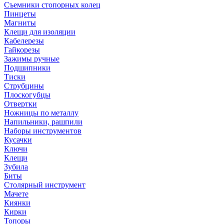
Съемники стопорных колец
Пинцеты
Магниты
Клещи для изоляции
Кабелерезы
Гайкорезы
Зажимы ручные
Подшипники
Тиски
Струбцины
Плоскогубцы
Отвертки
Ножницы по металлу
Напильники, рашпили
Наборы инструментов
Кусачки
Ключи
Клещи
Зубила
Биты
Столярный инструмент
Мачете
Киянки
Кирки
Топоры