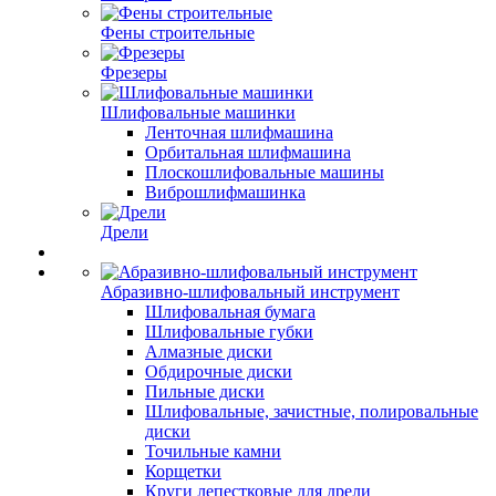
Фены строительные
Фрезеры
Шлифовальные машинки
Ленточная шлифмашина
Орбитальная шлифмашина
Плоскошлифовальные машины
Виброшлифмашинка
Дрели
Абразивно-шлифовальный инструмент
Шлифовальная бумага
Шлифовальные губки
Алмазные диски
Обдирочные диски
Пильные диски
Шлифовальные, зачистные, полировальные
диски
Точильные камни
Корщетки
Круги лепестковые для дрели