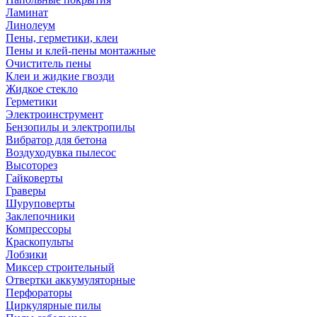
Ламинат
Линолеум
Пены, герметики, клеи
Пены и клей-пены монтажные
Очиститель пены
Клеи и жидкие гвозди
Жидкое стекло
Герметики
Электроинструмент
Бензопилы и электропилы
Вибратор для бетона
Воздуходувка пылесос
Высоторез
Гайковерты
Граверы
Шуруповерты
Заклепочники
Компрессоры
Краскопульты
Лобзики
Миксер строительный
Отвертки аккумуляторные
Перфораторы
Циркулярные пилы