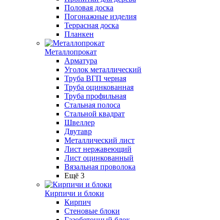
Половая доска
Погонажные изделия
Террасная доска
Планкен
Металлопрокат
Арматура
Уголок металлический
Труба ВГП черная
Труба оцинкованная
Труба профильная
Стальная полоса
Стальной квадрат
Швеллер
Двутавр
Металлический лист
Лист нержавеющий
Лист оцинкованный
Вязальная проволока
Ещё 3
Кирпичи и блоки
Кирпич
Стеновые блоки
Газобетонный блок