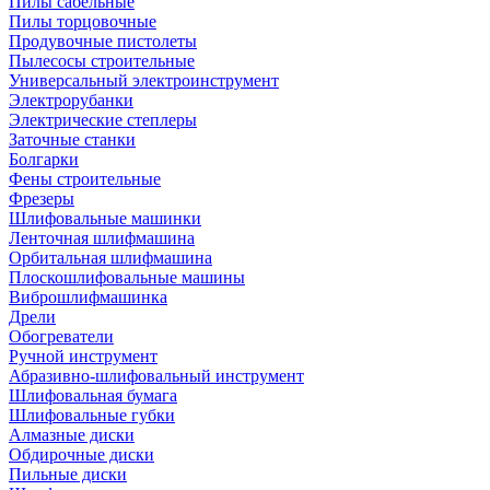
Пилы сабельные
Пилы торцовочные
Продувочные пистолеты
Пылесосы строительные
Универсальный электроинструмент
Электрорубанки
Электрические степлеры
Заточные станки
Болгарки
Фены строительные
Фрезеры
Шлифовальные машинки
Ленточная шлифмашина
Орбитальная шлифмашина
Плоскошлифовальные машины
Виброшлифмашинка
Дрели
Обогреватели
Ручной инструмент
Абразивно-шлифовальный инструмент
Шлифовальная бумага
Шлифовальные губки
Алмазные диски
Обдирочные диски
Пильные диски