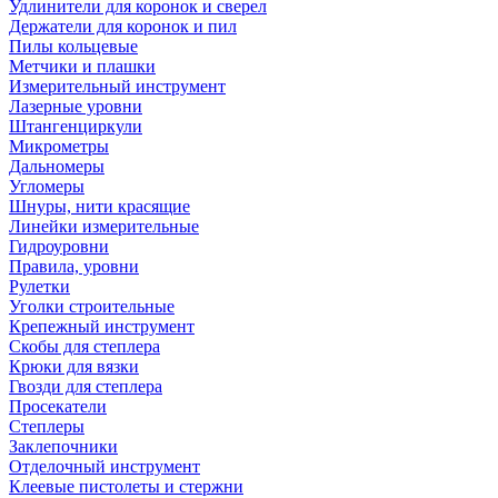
Удлинители для коронок и сверел
Держатели для коронок и пил
Пилы кольцевые
Метчики и плашки
Измерительный инструмент
Лазерные уровни
Штангенциркули
Микрометры
Дальномеры
Угломеры
Шнуры, нити красящие
Линейки измерительные
Гидроуровни
Правила, уровни
Рулетки
Уголки строительные
Крепежный инструмент
Скобы для степлера
Крюки для вязки
Гвозди для степлера
Просекатели
Степлеры
Заклепочники
Отделочный инструмент
Клеевые пистолеты и стержни