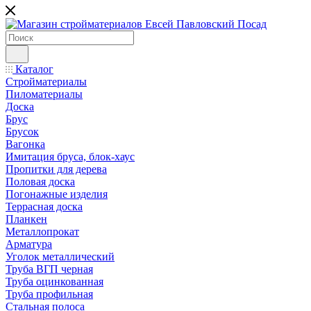
Каталог
Стройматериалы
Пиломатериалы
Доска
Брус
Брусок
Вагонка
Имитация бруса, блок-хаус
Пропитки для дерева
Половая доска
Погонажные изделия
Террасная доска
Планкен
Металлопрокат
Арматура
Уголок металлический
Труба ВГП черная
Труба оцинкованная
Труба профильная
Стальная полоса