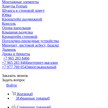
Монтажные элементы
Хомуты Ferrum
Штанга и стеновой хомут
Юбка
Кронштейн раздвижной
Консоль
Опора напольная
Крышная разделка
Кронштейн стеновой
Потолочно-проходные устройства
Минерит, листовой асбест, базальт
Дымник
Дрова и брикеты
+7 965 283 8466
+7 965 283 8466
интернет-магазин
+7 977 760 0545
многоканальный
Заказать звонок
Задать вопрос
Войти
Корзина
0
Избранные товары
0
Сравнение товаров
0