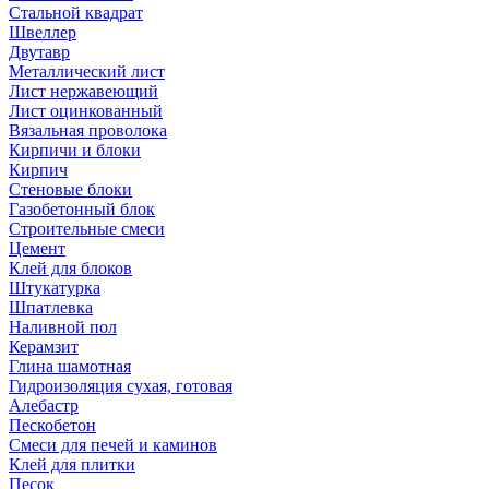
Стальной квадрат
Швеллер
Двутавр
Металлический лист
Лист нержавеющий
Лист оцинкованный
Вязальная проволока
Кирпичи и блоки
Кирпич
Стеновые блоки
Газобетонный блок
Строительные смеси
Цемент
Клей для блоков
Штукатурка
Шпатлевка
Наливной пол
Керамзит
Глина шамотная
Гидроизоляция сухая, готовая
Алебастр
Пескобетон
Смеси для печей и каминов
Клей для плитки
Песок