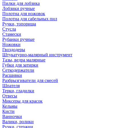
Пилки для лобзика
Лобзики ручные
Полотна для ножовок
Полотна для сабельных пил
Ручки, топорища
Стусла
Стамески
Рубанки ручные
Ножовки
Гвоздодеры
Штукатурно-малярный инструмент
Тазы, ведра малярные
Губки для затирки
Сеткодержатели
Расшивки
Разбрызгиватели для смесей
Шпателя
Терки, гладилки
Отвесы
Миксеры для красок
Кельмы
Кисти
Ванночки
Валики, ролики
Ручки, стержни