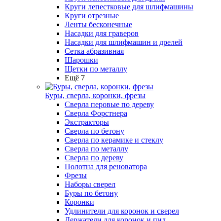
Круги лепестковые для шлифмашины
Круги отрезные
Ленты бесконечные
Насадки для граверов
Насадки для шлифмашин и дрелей
Сетка абразивная
Шарошки
Щетки по металлу
Ещё 7
Буры, сверла, коронки, фрезы
Сверла перовые по дереву
Сверла Форстнера
Экстракторы
Сверла по бетону
Сверла по керамике и стеклу
Сверла по металлу
Сверла по дереву
Полотна для реноватора
Фрезы
Наборы сверел
Буры по бетону
Коронки
Удлинители для коронок и сверел
Держатели для коронок и пил