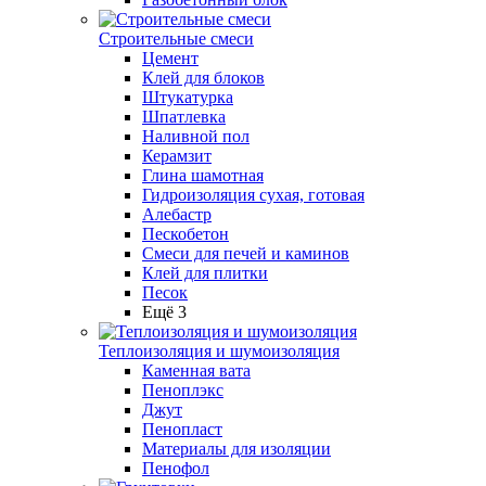
Строительные смеси
Цемент
Клей для блоков
Штукатурка
Шпатлевка
Наливной пол
Керамзит
Глина шамотная
Гидроизоляция сухая, готовая
Алебастр
Пескобетон
Смеси для печей и каминов
Клей для плитки
Песок
Ещё 3
Теплоизоляция и шумоизоляция
Каменная вата
Пеноплэкс
Джут
Пенопласт
Материалы для изоляции
Пенофол