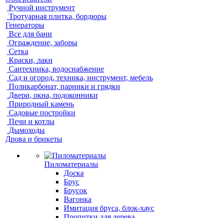
Ручной инструмент
Тротуарная плитка, бордюры
Генераторы
Все для бани
Ограждение, заборы
Сетка
Краски, лаки
Сантехника, водоснабжение
Сад и огород, техника, инструмент, мебель
Поликарбонат, парники и грядки
Двери, окна, подоконники
Природный камень
Садовые постройки
Печи и котлы
Дымоходы
Дрова и брикеты
Пиломатериалы
Доска
Брус
Брусок
Вагонка
Имитация бруса, блок-хаус
Пропитки для дерева