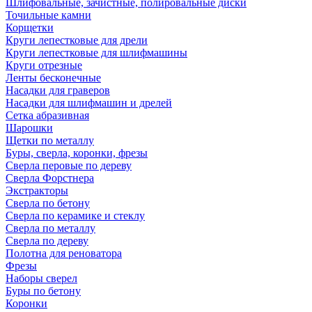
Шлифовальные, зачистные, полировальные диски
Точильные камни
Корщетки
Круги лепестковые для дрели
Круги лепестковые для шлифмашины
Круги отрезные
Ленты бесконечные
Насадки для граверов
Насадки для шлифмашин и дрелей
Сетка абразивная
Шарошки
Щетки по металлу
Буры, сверла, коронки, фрезы
Сверла перовые по дереву
Сверла Форстнера
Экстракторы
Сверла по бетону
Сверла по керамике и стеклу
Сверла по металлу
Сверла по дереву
Полотна для реноватора
Фрезы
Наборы сверел
Буры по бетону
Коронки