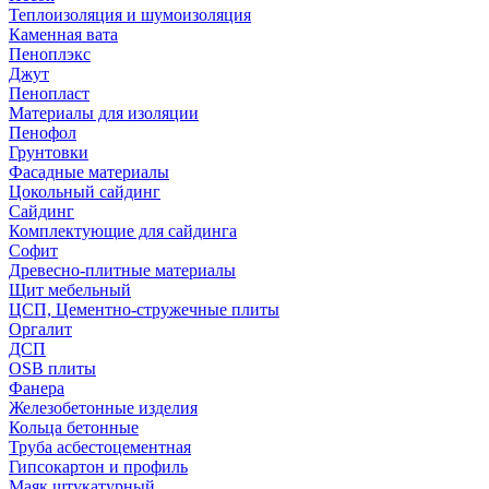
Теплоизоляция и шумоизоляция
Каменная вата
Пеноплэкс
Джут
Пенопласт
Материалы для изоляции
Пенофол
Грунтовки
Фасадные материалы
Цокольный сайдинг
Сайдинг
Комплектующие для сайдинга
Софит
Древесно-плитные материалы
Щит мебельный
ЦСП, Цементно-стружечные плиты
Оргалит
ДСП
OSB плиты
Фанера
Железобетонные изделия
Кольца бетонные
Труба асбестоцементная
Гипсокартон и профиль
Маяк штукатурный