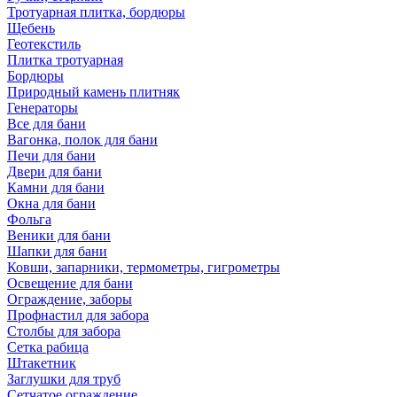
Тротуарная плитка, бордюры
Щебень
Геотекстиль
Плитка тротуарная
Бордюры
Природный камень плитняк
Генераторы
Все для бани
Вагонка, полок для бани
Печи для бани
Двери для бани
Камни для бани
Окна для бани
Фольга
Веники для бани
Шапки для бани
Ковши, запарники, термометры, гигрометры
Освещение для бани
Ограждение, заборы
Профнастил для забора
Столбы для забора
Сетка рабица
Штакетник
Заглушки для труб
Сетчатое ограждение