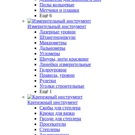
Пилы кольцевые
Метчики и плашки
Ещё 6
Измерительный инструмент
Лазерные уровни
Штангенциркули
Микрометры
Дальномеры
Угломеры
Шнуры, нити красящие
Линейки измерительные
Гидроуровни
Правила, уровни
Рулетки
Уголки строительные
Ещё 1
Крепежный инструмент
Скобы для степлера
Крюки для вязки
Гвозди для степлера
Просекатели
Степлеры
Заклепочники