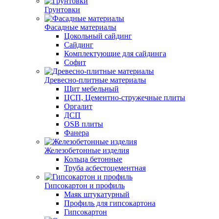
Грунтовки
Фасадные материалы
Цокольный сайдинг
Сайдинг
Комплектующие для сайдинга
Софит
Древесно-плитные материалы
Щит мебельный
ЦСП, Цементно-стружечные плиты
Оргалит
ДСП
OSB плиты
Фанера
Железобетонные изделия
Кольца бетонные
Труба асбестоцементная
Гипсокартон и профиль
Маяк штукатурный
Профиль для гипсокартона
Гипсокартон