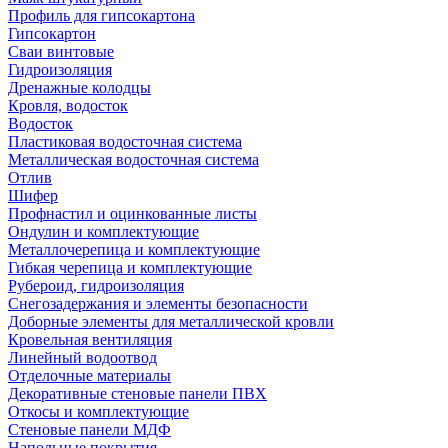
Профиль для гипсокартона
Гипсокартон
Сваи винтовые
Гидроизоляция
Дренажные колодцы
Кровля, водосток
Водосток
Пластиковая водосточная система
Металлическая водосточная система
Отлив
Шифер
Профнастил и оцинкованные листы
Ондулин и комплектующие
Металлочерепица и комплектующие
Гибкая черепица и комплектующие
Рубероид, гидроизоляция
Снегозадержания и элементы безопасности
Доборные элементы для металлической кровли
Кровельная вентиляция
Линейный водоотвод
Отделочные материалы
Декоративные стеновые панели ПВХ
Откосы и комплектующие
Стеновые панели МДФ
Напольные покрытия