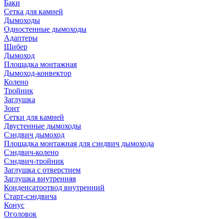
Баки
Сетка для камней
Дымоходы
Одностенные дымоходы
Адаптеры
Шибер
Дымоход
Площадка монтажная
Дымоход-конвектор
Колено
Тройник
Заглушка
Зонт
Сетки для камней
Двустенные дымоходы
Сэндвич дымоход
Площадка монтажная для сэндвич дымохода
Сэндвич-колено
Сэндвич-тройник
Заглушка с отверстием
Заглушка внутренняя
Конденсатоотвод внутренний
Старт-сэндвича
Конус
Оголовок