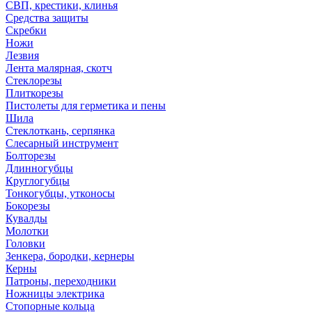
СВП, крестики, клинья
Средства защиты
Скребки
Ножи
Лезвия
Лента малярная, скотч
Стеклорезы
Плиткорезы
Пистолеты для герметика и пены
Шила
Стеклоткань, серпянка
Слесарный инструмент
Болторезы
Длинногубцы
Круглогубцы
Тонкогубцы, утконосы
Бокорезы
Кувалды
Молотки
Головки
Зенкера, бородки, кернеры
Керны
Патроны, переходники
Ножницы электрика
Стопорные кольца