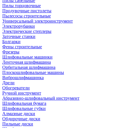
Пилы сабельные
Пилы торцовочные
Продувочные пистолеты
Пылесосы строительные
Универсальный электроинструмент
Электрорубанки
Электрические степлеры
Заточные станки
Болгарки
Фены строительные
Фрезеры
Шлифовальные машинки
Ленточная шлифмашина
Орбитальная шлифмашина
Плоскошлифовальные машины
Виброшлифмашинка
Дрели
Обогреватели
Ручной инструмент
Абразивно-шлифовальный инструмент
Шлифовальная бумага
Шлифовальные губки
Алмазные диски
Обдирочные диски
Пильные диски