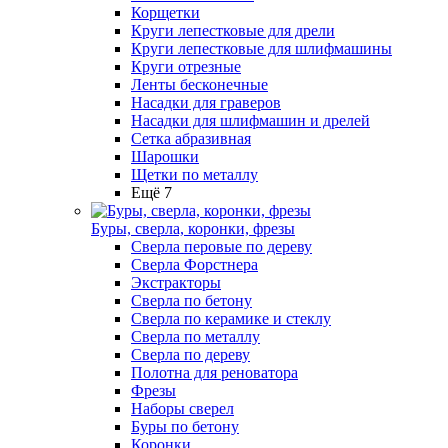
Корщетки
Круги лепестковые для дрели
Круги лепестковые для шлифмашины
Круги отрезные
Ленты бесконечные
Насадки для граверов
Насадки для шлифмашин и дрелей
Сетка абразивная
Шарошки
Щетки по металлу
Ещё 7
Буры, сверла, коронки, фрезы
Сверла перовые по дереву
Сверла Форстнера
Экстракторы
Сверла по бетону
Сверла по керамике и стеклу
Сверла по металлу
Сверла по дереву
Полотна для реноватора
Фрезы
Наборы сверел
Буры по бетону
Коронки