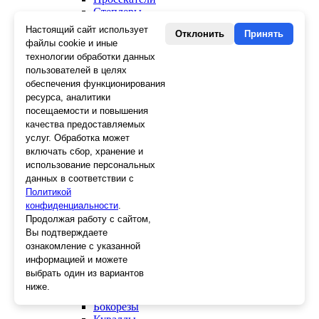
Степлеры
Заклепочники
Настоящий сайт использует
Отклонить
Принять
файлы cookie и иные
Отделочный инструмент
технологии обработки данных
Клеевые пистолеты и стержни
пользователей в целях
СВП, крестики, клинья
обеспечения функционирования
Средства защиты
ресурса, аналитики
Скребки
посещаемости и повышения
Ножи
качества предоставляемых
Лезвия
услуг. Обработка может
Лента малярная, скотч
включать сбор, хранение и
Стеклорезы
использование персональных
Плиткорезы
Пистолеты для герметика и пены
данных в соответствии с
Шила
Политикой
Стеклоткань, серпянка
конфиденциальности
.
Ещё 2
Продолжая работу с сайтом,
Вы подтверждаете
Слесарный инструмент
ознакомление с указанной
Болторезы
информацией и можете
Длинногубцы
выбрать один из вариантов
Круглогубцы
ниже.
Тонкогубцы, утконосы
Бокорезы