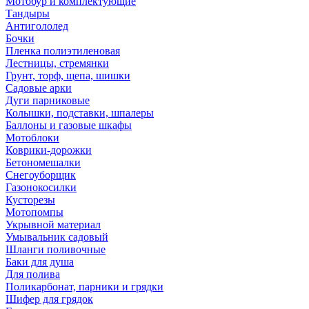
Мотобур и комплектующие
Тандыры
Антигололед
Бочки
Пленка полиэтиленовая
Лестницы, стремянки
Грунт, торф, щепа, шишки
Садовые арки
Дуги парниковые
Колышки, подставки, шпалеры
Баллоны и газовые шкафы
Мотоблоки
Коврики-дорожки
Бетономешалки
Снегоуборщик
Газонокосилки
Кусторезы
Мотопомпы
Укрывной материал
Умывальник садовый
Шланги поливочные
Баки для душа
Для полива
Поликарбонат, парники и грядки
Шифер для грядок