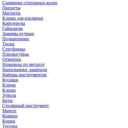
Съемники стопорных колец
Пинцеты
Магниты
Клещи для изоляции
Кабелерезы
Гайкорезы
Зажимы ручные
Подшипники
Тиски
Струбцины
Плоскогубцы
Отвертки
Ножницы по металлу
Напильники, рашпили
Наборы инструментов
Кусачки
Ключи
Клещи
Зубила
Биты
Столярный инструмент
Мачете
Киянки
Кирки
Топоры