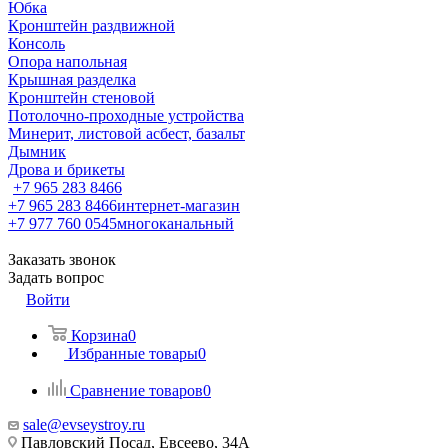
Юбка
Кронштейн раздвижной
Консоль
Опора напольная
Крышная разделка
Кронштейн стеновой
Потолочно-проходные устройства
Минерит, листовой асбест, базальт
Дымник
Дрова и брикеты
+7 965 283 8466
+7 965 283 8466
интернет-магазин
+7 977 760 0545
многоканальный
Заказать звонок
Задать вопрос
Войти
Корзина
0
Избранные товары
0
Сравнение товаров
0
sale@evseystroy.ru
Павловский Посад, Евсеево, 34А