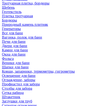
Тротуарная плитка, бордюры
Щебень
Геотекстиль
Плитка тротуарная
Бордюры
Природный камень плитняк
Генераторы
Все для бани
Вагонка, полок для бани
Печи для бани
Двери для бани
Камни для бани
Окна для бани
Фольга
Веники для бани
Шапки для бани
Ковши, запарники, термометры, гигрометры
Освещение для бани
Ограждение, заборы
Профнастил для забора
Столбы для забора
Сетка рабица
Штакетник
Заглушки для труб
Сетчатое ограждение