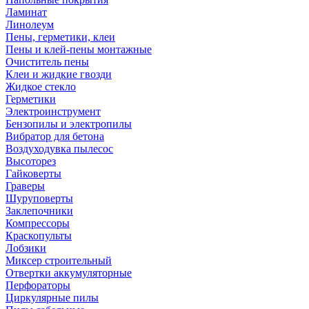
Ламинат
Линолеум
Пены, герметики, клеи
Пены и клей-пены монтажные
Очиститель пены
Клеи и жидкие гвозди
Жидкое стекло
Герметики
Электроинструмент
Бензопилы и электропилы
Вибратор для бетона
Воздуходувка пылесос
Высоторез
Гайковерты
Граверы
Шуруповерты
Заклепочники
Компрессоры
Краскопульты
Лобзики
Миксер строительный
Отвертки аккумуляторные
Перфораторы
Циркулярные пилы