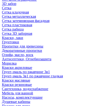
3D забор
Сетка
Сетка кладочная
Сетка металлическая
Сетка затемняющая фасадная
Сетка пластиковая
Сетка рабица
Сетка 3D заборная
Краски, лаки
Грунтовки
Пропитки для древесины
Декоративные пропитки
Олифа, масло, воск
Антисептики, Огнебиозащита
Морилка
Краски акриловые
Грунт-эмаль по ржавчине 3в1
Грунт-эмаль 3в1 по ржавчине гладкая
Краски масляные
Краски резиновые
Сантехника, водоснабжение
Мебель для ванной
Насосы, комплектующие
Душевые кабины
Поддон для душа