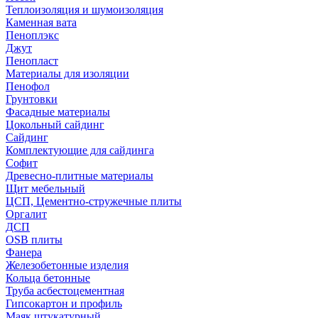
Теплоизоляция и шумоизоляция
Каменная вата
Пеноплэкс
Джут
Пенопласт
Материалы для изоляции
Пенофол
Грунтовки
Фасадные материалы
Цокольный сайдинг
Сайдинг
Комплектующие для сайдинга
Софит
Древесно-плитные материалы
Щит мебельный
ЦСП, Цементно-стружечные плиты
Оргалит
ДСП
OSB плиты
Фанера
Железобетонные изделия
Кольца бетонные
Труба асбестоцементная
Гипсокартон и профиль
Маяк штукатурный