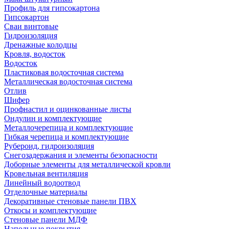
Профиль для гипсокартона
Гипсокартон
Сваи винтовые
Гидроизоляция
Дренажные колодцы
Кровля, водосток
Водосток
Пластиковая водосточная система
Металлическая водосточная система
Отлив
Шифер
Профнастил и оцинкованные листы
Ондулин и комплектующие
Металлочерепица и комплектующие
Гибкая черепица и комплектующие
Рубероид, гидроизоляция
Снегозадержания и элементы безопасности
Доборные элементы для металлической кровли
Кровельная вентиляция
Линейный водоотвод
Отделочные материалы
Декоративные стеновые панели ПВХ
Откосы и комплектующие
Стеновые панели МДФ
Напольные покрытия