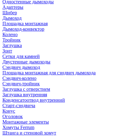
Одностенные дымоходы
Адаптеры
Шибер
Дымоход
Площадка монтажная
Дымоход-конвектор
Колено
Тройник
Заглушка
Зонт
Сетки для камней
Двустенные дымоходы
Сэндвич дымоход
Площадка монтажная для сэндвич дымохода
Сэндвич-колено
Сэндвич-тройник
Заглушка с отверстием
Заглушка внутренняя
Конденсатоотвод внутренний
Старт-сэндвича
Конус
Оголовок
Монтажные элементы
Хомуты Ferrum
Штанга и стеновой хомут