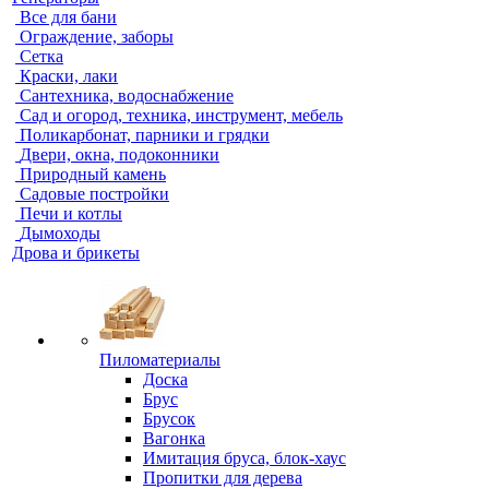
Все для бани
Ограждение, заборы
Сетка
Краски, лаки
Сантехника, водоснабжение
Сад и огород, техника, инструмент, мебель
Поликарбонат, парники и грядки
Двери, окна, подоконники
Природный камень
Садовые постройки
Печи и котлы
Дымоходы
Дрова и брикеты
Пиломатериалы
Доска
Брус
Брусок
Вагонка
Имитация бруса, блок-хаус
Пропитки для дерева