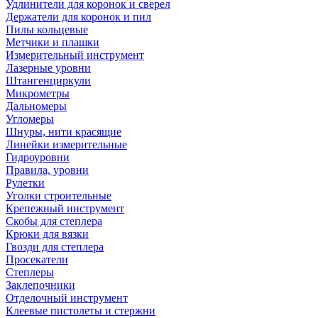
Удлинители для коронок и сверел
Держатели для коронок и пил
Пилы кольцевые
Метчики и плашки
Измерительный инструмент
Лазерные уровни
Штангенциркули
Микрометры
Дальномеры
Угломеры
Шнуры, нити красящие
Линейки измерительные
Гидроуровни
Правила, уровни
Рулетки
Уголки строительные
Крепежный инструмент
Скобы для степлера
Крюки для вязки
Гвозди для степлера
Просекатели
Степлеры
Заклепочники
Отделочный инструмент
Клеевые пистолеты и стержни