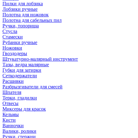
Пилки для лобзика
Лобзики ручные
Полотна для ножовок
Полотна для сабельных пил
Ручки, топорища
Стусла
Стамески
Рубанки ручные
Ножовки
Гвоздодеры
Штукатурно-малярный инструмент
Тазы, ведра малярные
Губки для затирки
Сеткодержатели
Расшивки
Разбрызгиватели для смесей
Шпателя
Терки, гладилки
Отвесы
Миксеры для красок
Кельмы
Кисти
Ванночки
Валики, ролики
Ручки, стержни