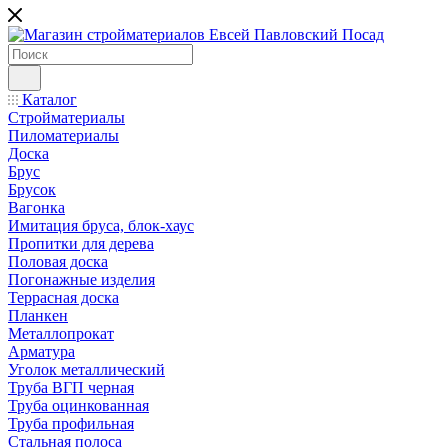
Каталог
Стройматериалы
Пиломатериалы
Доска
Брус
Брусок
Вагонка
Имитация бруса, блок-хаус
Пропитки для дерева
Половая доска
Погонажные изделия
Террасная доска
Планкен
Металлопрокат
Арматура
Уголок металлический
Труба ВГП черная
Труба оцинкованная
Труба профильная
Стальная полоса