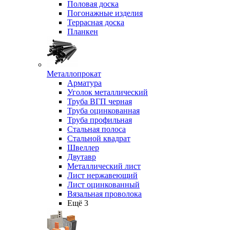
Половая доска
Погонажные изделия
Террасная доска
Планкен
Металлопрокат
Арматура
Уголок металлический
Труба ВГП черная
Труба оцинкованная
Труба профильная
Стальная полоса
Стальной квадрат
Швеллер
Двутавр
Металлический лист
Лист нержавеющий
Лист оцинкованный
Вязальная проволока
Ещё 3