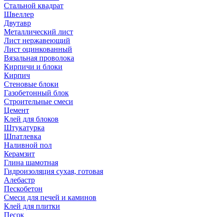
Стальной квадрат
Швеллер
Двутавр
Металлический лист
Лист нержавеющий
Лист оцинкованный
Вязальная проволока
Кирпичи и блоки
Кирпич
Стеновые блоки
Газобетонный блок
Строительные смеси
Цемент
Клей для блоков
Штукатурка
Шпатлевка
Наливной пол
Керамзит
Глина шамотная
Гидроизоляция сухая, готовая
Алебастр
Пескобетон
Смеси для печей и каминов
Клей для плитки
Песок