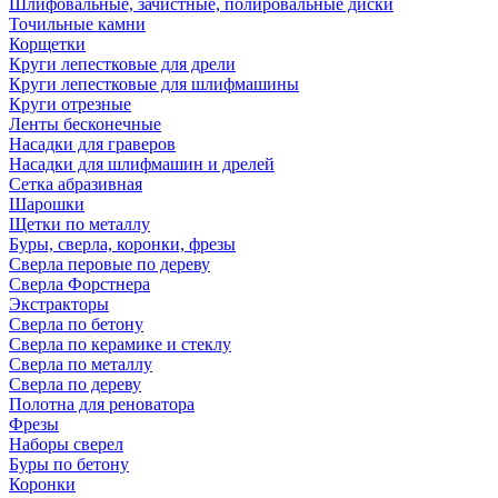
Шлифовальные, зачистные, полировальные диски
Точильные камни
Корщетки
Круги лепестковые для дрели
Круги лепестковые для шлифмашины
Круги отрезные
Ленты бесконечные
Насадки для граверов
Насадки для шлифмашин и дрелей
Сетка абразивная
Шарошки
Щетки по металлу
Буры, сверла, коронки, фрезы
Сверла перовые по дереву
Сверла Форстнера
Экстракторы
Сверла по бетону
Сверла по керамике и стеклу
Сверла по металлу
Сверла по дереву
Полотна для реноватора
Фрезы
Наборы сверел
Буры по бетону
Коронки