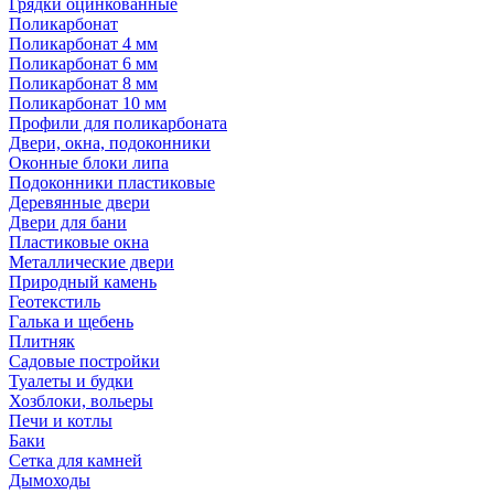
Грядки оцинкованные
Поликарбонат
Поликарбонат 4 мм
Поликарбонат 6 мм
Поликарбонат 8 мм
Поликарбонат 10 мм
Профили для поликарбоната
Двери, окна, подоконники
Оконные блоки липа
Подоконники пластиковые
Деревянные двери
Двери для бани
Пластиковые окна
Металлические двери
Природный камень
Геотекстиль
Галька и щебень
Плитняк
Садовые постройки
Туалеты и будки
Хозблоки, вольеры
Печи и котлы
Баки
Сетка для камней
Дымоходы