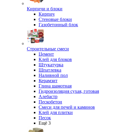
Кирпичи и блоки
Кирпич
Стеновые блоки
Газобетонный блок
Строительные смеси
Цемент
Клей для блоков
Штукатурка
Шпатлевка
Наливной пол
Керамзит
Глина шамотная
Гидроизоляция сухая, готовая
Алебастр
Пескобетон
Смеси для печей и каминов
Клей для плитки
Песок
Ещё 3