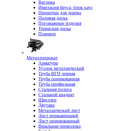
Вагонка
Имитация бруса, блок-хаус
Пропитки для дерева
Половая доска
Погонажные изделия
Террасная доска
Планкен
Металлопрокат
Арматура
Уголок металлический
Труба ВГП черная
Труба оцинкованная
Труба профильная
Стальная полоса
Стальной квадрат
Швеллер
Двутавр
Металлический лист
Лист нержавеющий
Лист оцинкованный
Вязальная проволока