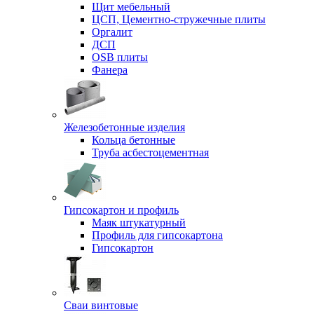
Щит мебельный
ЦСП, Цементно-стружечные плиты
Оргалит
ДСП
OSB плиты
Фанера
Железобетонные изделия
Кольца бетонные
Труба асбестоцементная
Гипсокартон и профиль
Маяк штукатурный
Профиль для гипсокартона
Гипсокартон
Сваи винтовые