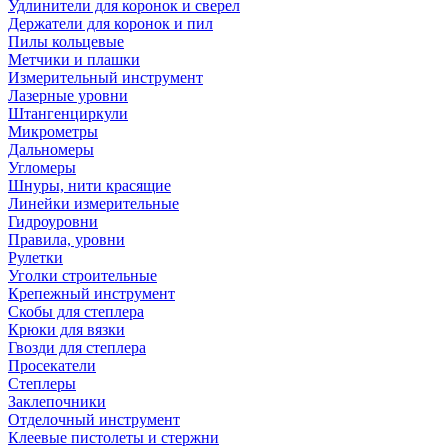
Удлинители для коронок и сверел
Держатели для коронок и пил
Пилы кольцевые
Метчики и плашки
Измерительный инструмент
Лазерные уровни
Штангенциркули
Микрометры
Дальномеры
Угломеры
Шнуры, нити красящие
Линейки измерительные
Гидроуровни
Правила, уровни
Рулетки
Уголки строительные
Крепежный инструмент
Скобы для степлера
Крюки для вязки
Гвозди для степлера
Просекатели
Степлеры
Заклепочники
Отделочный инструмент
Клеевые пистолеты и стержни