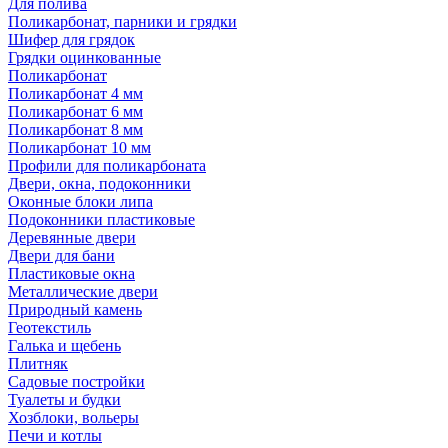
Для полива
Поликарбонат, парники и грядки
Шифер для грядок
Грядки оцинкованные
Поликарбонат
Поликарбонат 4 мм
Поликарбонат 6 мм
Поликарбонат 8 мм
Поликарбонат 10 мм
Профили для поликарбоната
Двери, окна, подоконники
Оконные блоки липа
Подоконники пластиковые
Деревянные двери
Двери для бани
Пластиковые окна
Металлические двери
Природный камень
Геотекстиль
Галька и щебень
Плитняк
Садовые постройки
Туалеты и будки
Хозблоки, вольеры
Печи и котлы