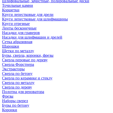
Шлифовальные, зачистные, полировальные диски
Точильные камни
Корщетки
Круги лепестковые для дрели
Круги лепестковые для шлифмашины
Круги отрезные
Ленты бесконечные
Насадки для граверов
Насадки для шлифмашин и дрелей
Сетка абразивная
Шарошки
Щетки по металлу
Буры, сверла, коронки, фрезы
Сверла перовые по дереву
Сверла Форстнера
Экстракторы
Сверла по бетону
Сверла по керамике и стеклу
Сверла по металлу
Сверла по дереву
Полотна для реноватора
Фрезы
Наборы сверел
Буры по бетону
Коронки