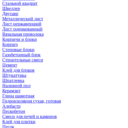
Стальной квадрат
Швеллер
Двутавр
Металлический лист
Лист нержавеющий
Лист оцинкованный
Вязальная проволока
Кирпичи и блоки
Кирпич
Стеновые блоки
Газобетонный блок
Строительные смеси
Цемент
Клей для блоков
Штукатурка
Шпатлевка
Наливной пол
Керамзит
Глина шамотная
Гидроизоляция сухая, готовая
Алебастр
Пескобетон
Смеси для печей и каминов
Клей для плитки
Песок