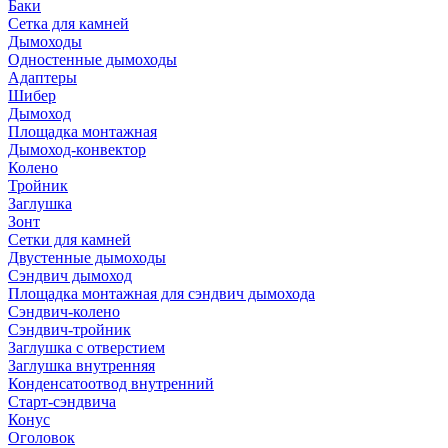
Баки
Сетка для камней
Дымоходы
Одностенные дымоходы
Адаптеры
Шибер
Дымоход
Площадка монтажная
Дымоход-конвектор
Колено
Тройник
Заглушка
Зонт
Сетки для камней
Двустенные дымоходы
Сэндвич дымоход
Площадка монтажная для сэндвич дымохода
Сэндвич-колено
Сэндвич-тройник
Заглушка с отверстием
Заглушка внутренняя
Конденсатоотвод внутренний
Старт-сэндвича
Конус
Оголовок