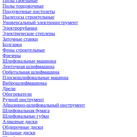
Пилы сабельные
Пилы торцовочные
Продувочные пистолеты
Пылесосы строительные
Универсальный электроинструмент
Электрорубанки
Электрические степлеры
Заточные станки
Болгарки
Фены строительные
Фрезеры
Шлифовальные машинки
Ленточная шлифмашина
Орбитальная шлифмашина
Плоскошлифовальные машины
Виброшлифмашинка
Дрели
Обогреватели
Ручной инструмент
Абразивно-шлифовальный инструмент
Шлифовальная бумага
Шлифовальные губки
Алмазные диски
Обдирочные диски
Пильные диски