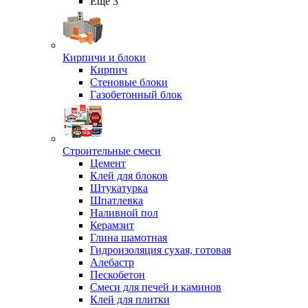
Ещё 3
Кирпичи и блоки
Кирпич
Стеновые блоки
Газобетонный блок
Строительные смеси
Цемент
Клей для блоков
Штукатурка
Шпатлевка
Наливной пол
Керамзит
Глина шамотная
Гидроизоляция сухая, готовая
Алебастр
Пескобетон
Смеси для печей и каминов
Клей для плитки