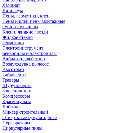
Ламинат
Линолеум
Пены, герметики, клеи
Пены и клей-пены монтажные
Очиститель пены
Клеи и жидкие гвозди
Жидкое стекло
Герметики
Электроинструмент
Бензопилы и электропилы
Вибратор для бетона
Воздуходувка пылесос
Высоторез
Гайковерты
Граверы
Шуруповерты
Заклепочники
Компрессоры
Краскопульты
Лобзики
Миксер строительный
Отвертки аккумуляторные
Перфораторы
Циркулярные пилы