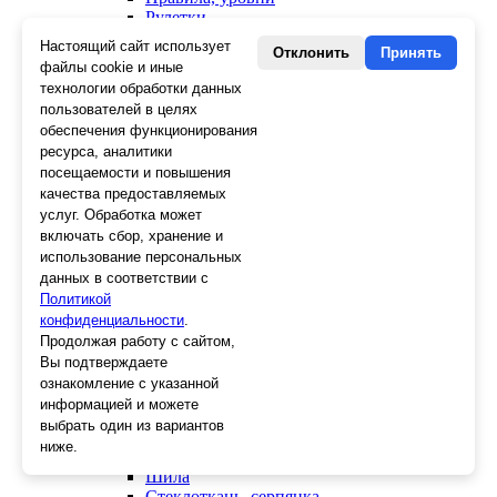
Рулетки
Уголки строительные
Настоящий сайт использует
Отклонить
Принять
Ещё 1
файлы cookie и иные
технологии обработки данных
Крепежный инструмент
пользователей в целях
Скобы для степлера
обеспечения функционирования
Крюки для вязки
ресурса, аналитики
Гвозди для степлера
посещаемости и повышения
Просекатели
качества предоставляемых
Степлеры
услуг. Обработка может
Заклепочники
включать сбор, хранение и
Отделочный инструмент
использование персональных
Клеевые пистолеты и стержни
данных в соответствии с
СВП, крестики, клинья
Политикой
Средства защиты
конфиденциальности
.
Скребки
Продолжая работу с сайтом,
Ножи
Вы подтверждаете
Лезвия
ознакомление с указанной
Лента малярная, скотч
информацией и можете
Стеклорезы
выбрать один из вариантов
Плиткорезы
ниже.
Пистолеты для герметика и пены
Шила
Стеклоткань, серпянка