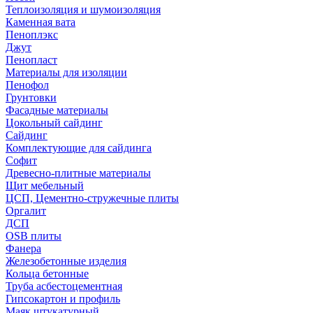
Теплоизоляция и шумоизоляция
Каменная вата
Пеноплэкс
Джут
Пенопласт
Материалы для изоляции
Пенофол
Грунтовки
Фасадные материалы
Цокольный сайдинг
Сайдинг
Комплектующие для сайдинга
Софит
Древесно-плитные материалы
Щит мебельный
ЦСП, Цементно-стружечные плиты
Оргалит
ДСП
OSB плиты
Фанера
Железобетонные изделия
Кольца бетонные
Труба асбестоцементная
Гипсокартон и профиль
Маяк штукатурный