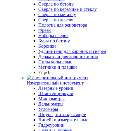
Сверла по бетону
Сверла по керамике и стеклу
Сверла по металлу
Сверла по дереву
Полотна для реноватора
Фрезы
Наборы сверел
Буры по бетону
Коронки
Удлинители для коронок и сверел
Держатели для коронок и пил
Пилы кольцевые
Метчики и плашки
Ещё 6
Измерительный инструмент
Лазерные уровни
Штангенциркули
Микрометры
Дальномеры
Угломеры
Шнуры, нити красящие
Линейки измерительные
Гидроуровни
Правила, уровни