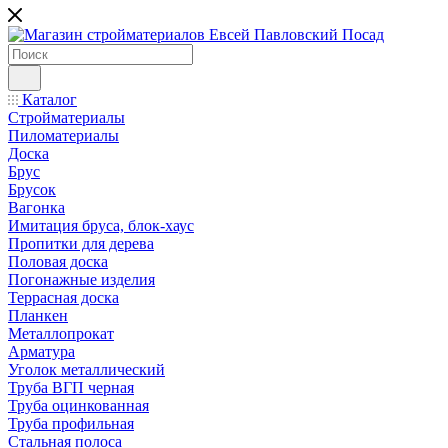
Каталог
Стройматериалы
Пиломатериалы
Доска
Брус
Брусок
Вагонка
Имитация бруса, блок-хаус
Пропитки для дерева
Половая доска
Погонажные изделия
Террасная доска
Планкен
Металлопрокат
Арматура
Уголок металлический
Труба ВГП черная
Труба оцинкованная
Труба профильная
Стальная полоса