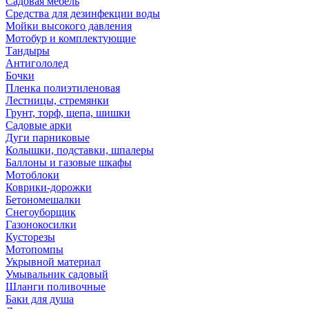
Садовая мебель
Средства для дезинфекции воды
Мойки высокого давления
Мотобур и комплектующие
Тандыры
Антигололед
Бочки
Пленка полиэтиленовая
Лестницы, стремянки
Грунт, торф, щепа, шишки
Садовые арки
Дуги парниковые
Колышки, подставки, шпалеры
Баллоны и газовые шкафы
Мотоблоки
Коврики-дорожки
Бетономешалки
Снегоуборщик
Газонокосилки
Кусторезы
Мотопомпы
Укрывной материал
Умывальник садовый
Шланги поливочные
Баки для душа