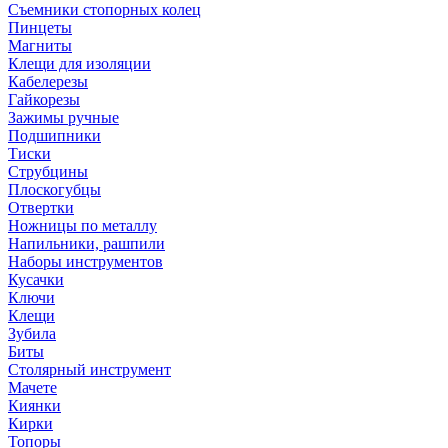
Съемники стопорных колец
Пинцеты
Магниты
Клещи для изоляции
Кабелерезы
Гайкорезы
Зажимы ручные
Подшипники
Тиски
Струбцины
Плоскогубцы
Отвертки
Ножницы по металлу
Напильники, рашпили
Наборы инструментов
Кусачки
Ключи
Клещи
Зубила
Биты
Столярный инструмент
Мачете
Киянки
Кирки
Топоры