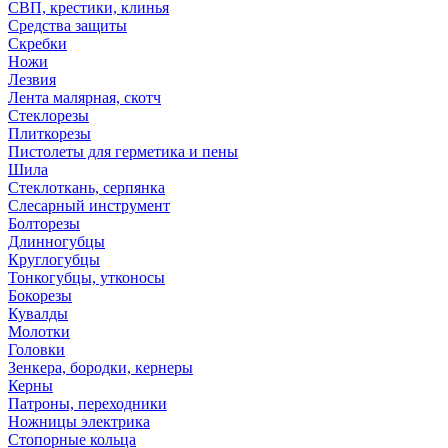
СВП, крестики, клинья
Средства защиты
Скребки
Ножи
Лезвия
Лента малярная, скотч
Стеклорезы
Плиткорезы
Пистолеты для герметика и пены
Шила
Стеклоткань, серпянка
Слесарный инструмент
Болторезы
Длинногубцы
Круглогубцы
Тонкогубцы, утконосы
Бокорезы
Кувалды
Молотки
Головки
Зенкера, бородки, кернеры
Керны
Патроны, переходники
Ножницы электрика
Стопорные кольца