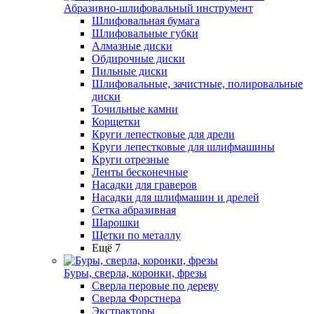
Абразивно-шлифовальный инструмент
Шлифовальная бумага
Шлифовальные губки
Алмазные диски
Обдирочные диски
Пильные диски
Шлифовальные, зачистные, полировальные
диски
Точильные камни
Корщетки
Круги лепестковые для дрели
Круги лепестковые для шлифмашины
Круги отрезные
Ленты бесконечные
Насадки для граверов
Насадки для шлифмашин и дрелей
Сетка абразивная
Шарошки
Щетки по металлу
Ещё 7
Буры, сверла, коронки, фрезы
Сверла перовые по дереву
Сверла Форстнера
Экстракторы