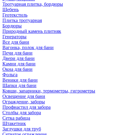
Тротуарная плитка, бордюры
Щебень
Геотекстиль
Плитка тротуарная
Бордюры
Природный камень плитняк
Генераторы
Все для бани
Вагонка, полок для бани
Печи для бани
Двери для бани
Камни для бани
Окна для бани
Фольга
Веники для бани
Шапки для бани
Ковши, запарники, термометры, гигрометры
Освещение для бани
Ограждение, заборы
Профнастил для забора
Столбы для забора
Сетка рабица
Штакетник
Заглушки для труб
Сетчатое ограждение