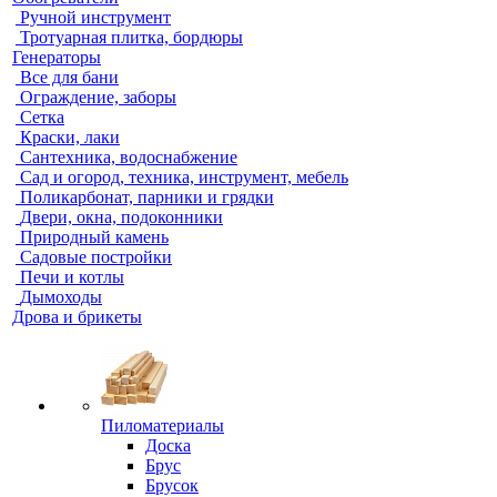
Ручной инструмент
Тротуарная плитка, бордюры
Генераторы
Все для бани
Ограждение, заборы
Сетка
Краски, лаки
Сантехника, водоснабжение
Сад и огород, техника, инструмент, мебель
Поликарбонат, парники и грядки
Двери, окна, подоконники
Природный камень
Садовые постройки
Печи и котлы
Дымоходы
Дрова и брикеты
Пиломатериалы
Доска
Брус
Брусок