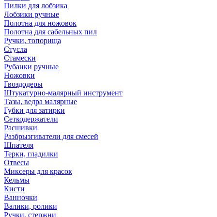
Пилки для лобзика
Лобзики ручные
Полотна для ножовок
Полотна для сабельных пил
Ручки, топорища
Стусла
Стамески
Рубанки ручные
Ножовки
Гвоздодеры
Штукатурно-малярный инструмент
Тазы, ведра малярные
Губки для затирки
Сеткодержатели
Расшивки
Разбрызгиватели для смесей
Шпателя
Терки, гладилки
Отвесы
Миксеры для красок
Кельмы
Кисти
Ванночки
Валики, ролики
Ручки, стержни