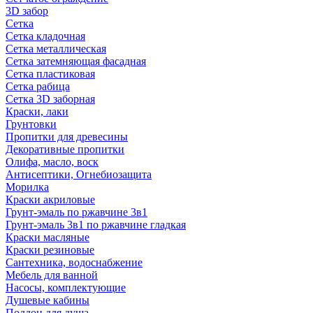
3D забор
Сетка
Сетка кладочная
Сетка металлическая
Сетка затемняющая фасадная
Сетка пластиковая
Сетка рабица
Сетка 3D заборная
Краски, лаки
Грунтовки
Пропитки для древесины
Декоративные пропитки
Олифа, масло, воск
Антисептики, Огнебиозащита
Морилка
Краски акриловые
Грунт-эмаль по ржавчине 3в1
Грунт-эмаль 3в1 по ржавчине гладкая
Краски масляные
Краски резиновые
Сантехника, водоснабжение
Мебель для ванной
Насосы, комплектующие
Душевые кабины
Поддон для душа