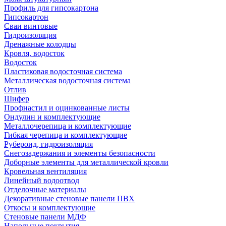
Профиль для гипсокартона
Гипсокартон
Сваи винтовые
Гидроизоляция
Дренажные колодцы
Кровля, водосток
Водосток
Пластиковая водосточная система
Металлическая водосточная система
Отлив
Шифер
Профнастил и оцинкованные листы
Ондулин и комплектующие
Металлочерепица и комплектующие
Гибкая черепица и комплектующие
Рубероид, гидроизоляция
Снегозадержания и элементы безопасности
Доборные элементы для металлической кровли
Кровельная вентиляция
Линейный водоотвод
Отделочные материалы
Декоративные стеновые панели ПВХ
Откосы и комплектующие
Стеновые панели МДФ
Напольные покрытия