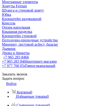
Монтажные элементы
Хомуты Ferrum
Штанга и стеновой хомут
Юбка
Кронштейн раздвижной
Консоль
Опора напольная
Крышная разделка
Кронштейн стеновой
Потолочно-проходные устройства
Минерит, листовой асбест, базальт
Дымник
Дрова и брикеты
+7 965 283 8466
+7 965 283 8466
интернет-магазин
+7 977 760 0545
многоканальный
Заказать звонок
Задать вопрос
Войти
Корзина
0
Избранные товары
0
Сравнение товаров
0