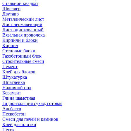
Стальной квадрат
Швеллер
Двутавр
Металлический лист
Лист нержавеющий
Лист оцинкованный
Вязальная проволока
Кирпичи и блоки
Кирпич
Стеновые блоки
Газобетонный блок
Строительные смеси
Цемент
Клей для блоков
Штукатурка
Шпатлевка
Наливной пол
Керамзит
Глина шамотная
Гидроизоляция сухая, готовая
Алебастр
Пескобетон
Смеси для печей и каминов
Клей для плитки
Песок