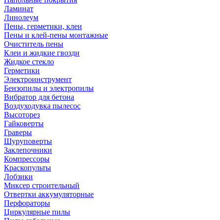
Ламинат
Линолеум
Пены, герметики, клеи
Пены и клей-пены монтажные
Очиститель пены
Клеи и жидкие гвозди
Жидкое стекло
Герметики
Электроинструмент
Бензопилы и электропилы
Вибратор для бетона
Воздуходувка пылесос
Высоторез
Гайковерты
Граверы
Шуруповерты
Заклепочники
Компрессоры
Краскопульты
Лобзики
Миксер строительный
Отвертки аккумуляторные
Перфораторы
Циркулярные пилы