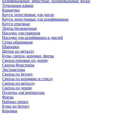
Шлифовальные, зачистные, полировальные диски
Точильные камни
Корщетки
Круги лепестковые для дрели
Круги лепестковые для шлифмашины
Круги отрезные
Ленты бесконечные
Насадки для граверов
Насадки для шлифмашин и дрелей
Сетка абразивная
Шарошки
Щетки по металлу
Буры, сверла, коронки, фрезы
Сверла перовые по дереву
Сверла Форстнера
Экстракторы
Сверла по бетону
Сверла по керамике и стеклу
Сверла по металлу
Сверла по дереву
Полотна для реноватора
Фрезы
Наборы сверел
Буры по бетону
Коронки