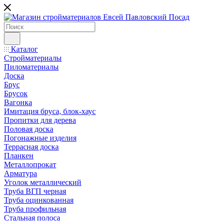
Каталог
Стройматериалы
Пиломатериалы
Доска
Брус
Брусок
Вагонка
Имитация бруса, блок-хаус
Пропитки для дерева
Половая доска
Погонажные изделия
Террасная доска
Планкен
Металлопрокат
Арматура
Уголок металлический
Труба ВГП черная
Труба оцинкованная
Труба профильная
Стальная полоса