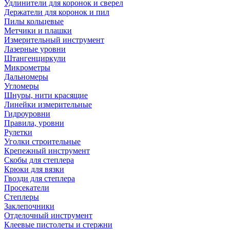
Удлинители для коронок и сверел
Держатели для коронок и пил
Пилы кольцевые
Метчики и плашки
Измерительный инструмент
Лазерные уровни
Штангенциркули
Микрометры
Дальномеры
Угломеры
Шнуры, нити красящие
Линейки измерительные
Гидроуровни
Правила, уровни
Рулетки
Уголки строительные
Крепежный инструмент
Скобы для степлера
Крюки для вязки
Гвозди для степлера
Просекатели
Степлеры
Заклепочники
Отделочный инструмент
Клеевые пистолеты и стержни