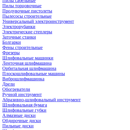
Пилы сабельные
Пилы торцовочные
Продувочные пистолеты
Пылесосы строительные
Универсальный электроинструмент
Электрорубанки
Электрические степлеры
Заточные станки
Болгарки
Фены строительные
Фрезеры
Шлифовальные машинки
Ленточная шлифмашина
Орбитальная шлифмашина
Плоскошлифовальные машины
Виброшлифмашинка
Дрели
Обогреватели
Ручной инструмент
Абразивно-шлифовальный инструмент
Шлифовальная бумага
Шлифовальные губки
Алмазные диски
Обдирочные диски
Пильные диски