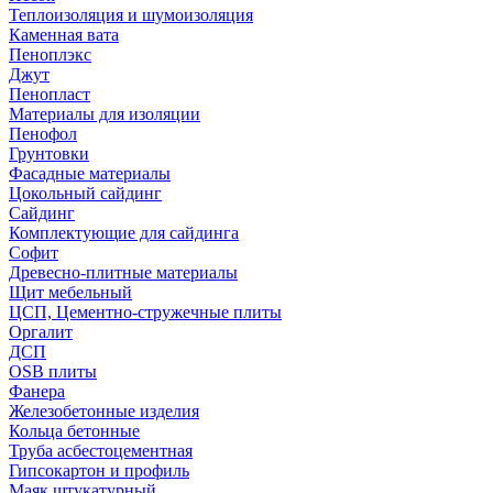
Теплоизоляция и шумоизоляция
Каменная вата
Пеноплэкс
Джут
Пенопласт
Материалы для изоляции
Пенофол
Грунтовки
Фасадные материалы
Цокольный сайдинг
Сайдинг
Комплектующие для сайдинга
Софит
Древесно-плитные материалы
Щит мебельный
ЦСП, Цементно-стружечные плиты
Оргалит
ДСП
OSB плиты
Фанера
Железобетонные изделия
Кольца бетонные
Труба асбестоцементная
Гипсокартон и профиль
Маяк штукатурный