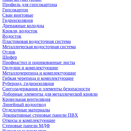
Профиль для гипсокартона
Гипсокартон
Сваи винтовые
Гидроизоляция
Дренажные колодцы
Кровля, водосток
Водосток
Пластиковая водосточная система
Металлическая водосточная система
Отлив
Шифер
Профнастил и оцинкованные листы
Ондулин и комплектующие
Металлочерепица и комплектующие
Гибкая черепица и комплектующие
Рубероид, гидроизоляция
Снегозадержания и элементы безопасности
Доборные элементы для металлической кровли
Кровельная вентиляция
Линейный водоотвод
Отделочные материалы
Декоративные стеновые панели ПВХ
Откосы и комплектующие
Стеновые панели МДФ
Напольные покрытия