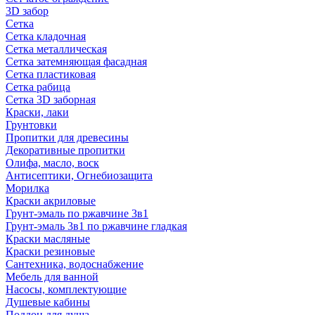
3D забор
Сетка
Сетка кладочная
Сетка металлическая
Сетка затемняющая фасадная
Сетка пластиковая
Сетка рабица
Сетка 3D заборная
Краски, лаки
Грунтовки
Пропитки для древесины
Декоративные пропитки
Олифа, масло, воск
Антисептики, Огнебиозащита
Морилка
Краски акриловые
Грунт-эмаль по ржавчине 3в1
Грунт-эмаль 3в1 по ржавчине гладкая
Краски масляные
Краски резиновые
Сантехника, водоснабжение
Мебель для ванной
Насосы, комплектующие
Душевые кабины
Поддон для душа