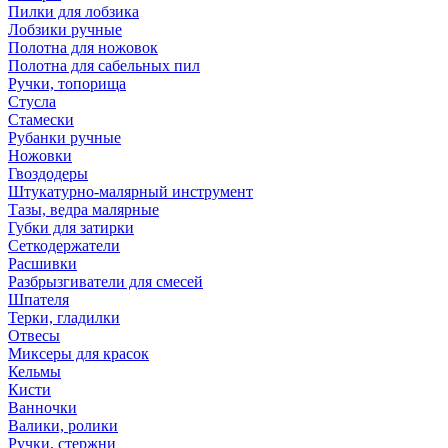
Пилки для лобзика
Лобзики ручные
Полотна для ножовок
Полотна для сабельных пил
Ручки, топорища
Стусла
Стамески
Рубанки ручные
Ножовки
Гвоздодеры
Штукатурно-малярный инструмент
Тазы, ведра малярные
Губки для затирки
Сеткодержатели
Расшивки
Разбрызгиватели для смесей
Шпателя
Терки, гладилки
Отвесы
Миксеры для красок
Кельмы
Кисти
Ванночки
Валики, ролики
Ручки, стержни