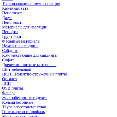
Теплоизоляция и шумоизоляция
Каменная вата
Пеноплэкс
Джут
Пенопласт
Материалы для изоляции
Пенофол
Грунтовки
Фасадные материалы
Цокольный сайдинг
Сайдинг
Комплектующие для сайдинга
Софит
Древесно-плитные материалы
Щит мебельный
ЦСП, Цементно-стружечные плиты
Оргалит
ДСП
OSB плиты
Фанера
Железобетонные изделия
Кольца бетонные
Труба асбестоцементная
Гипсокартон и профиль
Маяк штукатурный