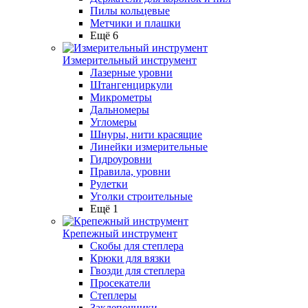
Пилы кольцевые
Метчики и плашки
Ещё 6
Измерительный инструмент
Лазерные уровни
Штангенциркули
Микрометры
Дальномеры
Угломеры
Шнуры, нити красящие
Линейки измерительные
Гидроуровни
Правила, уровни
Рулетки
Уголки строительные
Ещё 1
Крепежный инструмент
Скобы для степлера
Крюки для вязки
Гвозди для степлера
Просекатели
Степлеры
Заклепочники