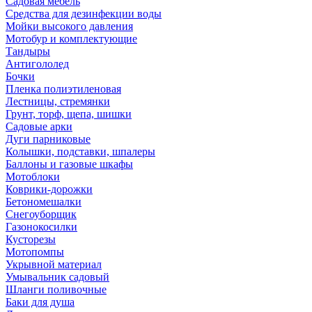
Садовая мебель
Средства для дезинфекции воды
Мойки высокого давления
Мотобур и комплектующие
Тандыры
Антигололед
Бочки
Пленка полиэтиленовая
Лестницы, стремянки
Грунт, торф, щепа, шишки
Садовые арки
Дуги парниковые
Колышки, подставки, шпалеры
Баллоны и газовые шкафы
Мотоблоки
Коврики-дорожки
Бетономешалки
Снегоуборщик
Газонокосилки
Кусторезы
Мотопомпы
Укрывной материал
Умывальник садовый
Шланги поливочные
Баки для душа