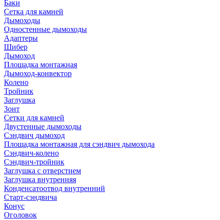
Баки
Сетка для камней
Дымоходы
Одностенные дымоходы
Адаптеры
Шибер
Дымоход
Площадка монтажная
Дымоход-конвектор
Колено
Тройник
Заглушка
Зонт
Сетки для камней
Двустенные дымоходы
Сэндвич дымоход
Площадка монтажная для сэндвич дымохода
Сэндвич-колено
Сэндвич-тройник
Заглушка с отверстием
Заглушка внутренняя
Конденсатоотвод внутренний
Старт-сэндвича
Конус
Оголовок