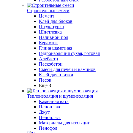
Строительные смеси
Цемент
Клей для блоков
Штукатурка
Шпатлевка
Наливной пол
Керамзит
Глина шамотная
Гидроизоляция сухая, готовая
Алебастр
Пескобетон
Смеси для печей и каминов
Клей для плитки
Песок
Ещё 3
Теплоизоляция и шумоизоляция
Каменная вата
Пеноплэкс
Джут
Пенопласт
Материалы для изоляции
Пенофол