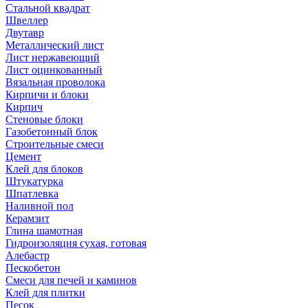
Стальной квадрат
Швеллер
Двутавр
Металлический лист
Лист нержавеющий
Лист оцинкованный
Вязальная проволока
Кирпичи и блоки
Кирпич
Стеновые блоки
Газобетонный блок
Строительные смеси
Цемент
Клей для блоков
Штукатурка
Шпатлевка
Наливной пол
Керамзит
Глина шамотная
Гидроизоляция сухая, готовая
Алебастр
Пескобетон
Смеси для печей и каминов
Клей для плитки
Песок