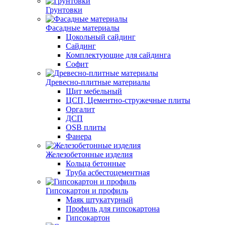
Грунтовки
Фасадные материалы
Цокольный сайдинг
Сайдинг
Комплектующие для сайдинга
Софит
Древесно-плитные материалы
Щит мебельный
ЦСП, Цементно-стружечные плиты
Оргалит
ДСП
OSB плиты
Фанера
Железобетонные изделия
Кольца бетонные
Труба асбестоцементная
Гипсокартон и профиль
Маяк штукатурный
Профиль для гипсокартона
Гипсокартон