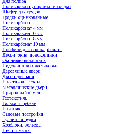
Для полива
Поликарбонат, парники и грядки
Шифер для грядок
Грядки оцинкованные
Поликарбонат
Поликарбонат 4 мм
Поликарбонат 6 мм
Поликарбонат 8 мм
Поликарбонат 10 мм
Профили для поликарбоната
Двери, окна, подоконники
Оконные блоки липа
Подоконники пластиковые
Деревянные двери
Двери для бани
Пластиковые окна
Металлические двери
Природный камень
Геотекстиль
Галька и щебень
Плитняк
Садовые постройки
Туалеты и будки
Хозблоки, вольеры
Печи и котлы