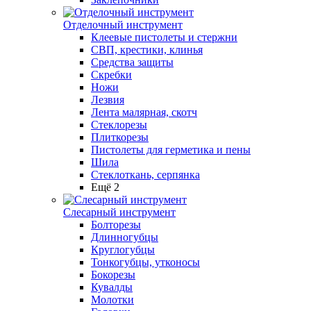
Отделочный инструмент
Клеевые пистолеты и стержни
СВП, крестики, клинья
Средства защиты
Скребки
Ножи
Лезвия
Лента малярная, скотч
Стеклорезы
Плиткорезы
Пистолеты для герметика и пены
Шила
Стеклоткань, серпянка
Ещё 2
Слесарный инструмент
Болторезы
Длинногубцы
Круглогубцы
Тонкогубцы, утконосы
Бокорезы
Кувалды
Молотки