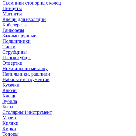
Съемники стопорных колец
Пинцеты
Магниты
Клещи для изоляции
Кабелерезы
Гайкорезы
Зажимы ручные
Подшипники
Тиски
Струбцины
Плоскогубцы
Отвертки
Ножницы по металлу
Напильники, рашпили
Наборы инструментов
Кусачки
Ключи
Клещи
Зубила
Биты
Столярный инструмент
Мачете
Киянки
Кирки
Топоры