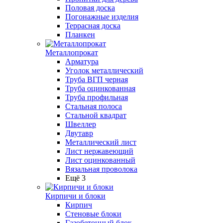
Половая доска
Погонажные изделия
Террасная доска
Планкен
Металлопрокат
Арматура
Уголок металлический
Труба ВГП черная
Труба оцинкованная
Труба профильная
Стальная полоса
Стальной квадрат
Швеллер
Двутавр
Металлический лист
Лист нержавеющий
Лист оцинкованный
Вязальная проволока
Ещё 3
Кирпичи и блоки
Кирпич
Стеновые блоки
Газобетонный блок