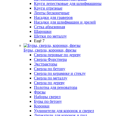
Круги лепестковые для шлифмашины
Круги отрезные
Ленты бесконечные
Насадки для граверов
Насадки для шлифмашин и дрелей
Сетка абразивная
Шарошки
Щетки по металлу
Ещё 7
Буры, сверла, коронки, фрезы
Сверла перовые по дереву
Сверла Форстнера
Экстракторы
Сверла по бетону
Сверла по керамике и стеклу
Сверла по металлу
Сверла по дереву
Полотна для реноватора
Фрезы
Наборы сверел
Буры по бетону
Коронки
Удлинители для коронок и сверел
Держатели для коронок и пил