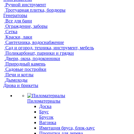
Ручной инструмент
Тротуарная плитка, бордюры
Генераторы
Все для бани
Ограждение, заборы
Сетка
Краски, лаки
Сантехника, водоснабжение
Сад и огород, техника, инструмент, мебель
Поликарбонат, парники и грядки
Двери, окна, подоконники
Природный камень
Садовые постройки
Печи и котлы
Дымоходы
Дрова и брикеты
Пиломатериалы
Доска
Брус
Брусок
Вагонка
Имитация бруса, блок-хаус
Пропитки для дерева