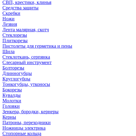
СВП, крестики, клинья
Средства защиты
Скребки
Ножи
Лезвия
Лента малярная, скотч
Стеклорезы
Плиткорезы
Пистолеты для герметика и пены
Шила
Стеклоткань, серпянка
Слесарный инструмент
Болторезы
Длинногубцы
Круглогубцы
Тонкогубцы, утконосы
Бокорезы
Кувалды
Молотки
Головки
Зенкера, бородки, кернеры
Керны
Патроны, переходники
Ножницы электрика
Стопорные кольца