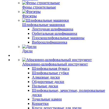
Фены строительные
Фрезеры
Шлифовальные машинки
Ленточная шлифмашина
Орбитальная шлифмашина
Плоскошлифовальные машины
Виброшлифмашинка
Дрели
Абразивно-шлифовальный инструмент
Шлифовальная бумага
Шлифовальные губки
Алмазные диски
Обдирочные диски
Пильные диски
Шлифовальные, зачистные, полировальные
диски
Точильные камни
Корщетки
Круги лепестковые для дрели