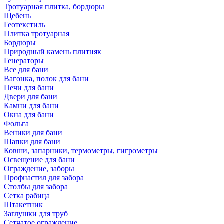
Тротуарная плитка, бордюры
Щебень
Геотекстиль
Плитка тротуарная
Бордюры
Природный камень плитняк
Генераторы
Все для бани
Вагонка, полок для бани
Печи для бани
Двери для бани
Камни для бани
Окна для бани
Фольга
Веники для бани
Шапки для бани
Ковши, запарники, термометры, гигрометры
Освещение для бани
Ограждение, заборы
Профнастил для забора
Столбы для забора
Сетка рабица
Штакетник
Заглушки для труб
Сетчатое ограждение