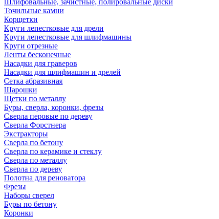
Шлифовальные, зачистные, полировальные диски
Точильные камни
Корщетки
Круги лепестковые для дрели
Круги лепестковые для шлифмашины
Круги отрезные
Ленты бесконечные
Насадки для граверов
Насадки для шлифмашин и дрелей
Сетка абразивная
Шарошки
Щетки по металлу
Буры, сверла, коронки, фрезы
Сверла перовые по дереву
Сверла Форстнера
Экстракторы
Сверла по бетону
Сверла по керамике и стеклу
Сверла по металлу
Сверла по дереву
Полотна для реноватора
Фрезы
Наборы сверел
Буры по бетону
Коронки