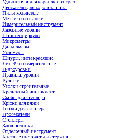
Удлинители для коронок и сверел
Держатели для коронок и пил
Пилы кольцевые
Метчики и плашки
Измерительный инструмент
Лазерные уровни
Штангенциркули
Микрометры
Дальномеры
Угломеры
Шнуры, нити красящие
Линейки измерительные
Гидроуровни
Правила, уровни
Рулетки
Уголки строительные
Крепежный инструмент
Скобы для степлера
Крюки для вязки
Гвозди для степлера
Просекатели
Степлеры
Заклепочники
Отделочный инструмент
Клеевые пистолеты и стержни