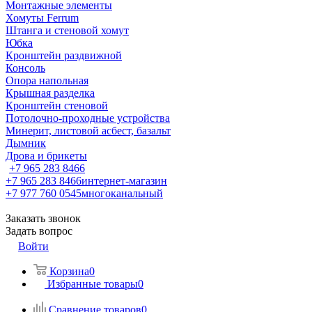
Монтажные элементы
Хомуты Ferrum
Штанга и стеновой хомут
Юбка
Кронштейн раздвижной
Консоль
Опора напольная
Крышная разделка
Кронштейн стеновой
Потолочно-проходные устройства
Минерит, листовой асбест, базальт
Дымник
Дрова и брикеты
+7 965 283 8466
+7 965 283 8466
интернет-магазин
+7 977 760 0545
многоканальный
Заказать звонок
Задать вопрос
Войти
Корзина
0
Избранные товары
0
Сравнение товаров
0