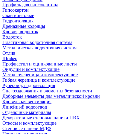
Профиль для гипсокартона
Гипсокартон
Сваи винтовые
Гидроизоляция
Дренажные колодцы
Кровля, водосток
Водосток
Пластиковая водосточная система
Металлическая водосточная система
Отлив
Шифер
Профнастил и оцинкованные листы
Ондулин и комплектующие
Металлочерепица и комплектующие
Гибкая черепица и комплектующие
Рубероид, гидроизоляция
Снегозадержания и элементы безопасности
Доборные элементы для металлической кровли
Кровельная вентиляция
Линейный водоотвод
Отделочные материалы
Декоративные стеновые панели ПВХ
Откосы и комплектующие
Стеновые панели МДФ
Напольные покрытия