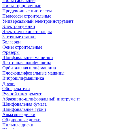
Пилы сабельные
Пилы торцовочные
Продувочные пистолеты
Пылесосы строительные
Универсальный электроинструмент
Электрорубанки
Электрические степлеры
Заточные станки
Болгарки
Фены строительные
Фрезеры
Шлифовальные машинки
Ленточная шлифмашина
Орбитальная шлифмашина
Плоскошлифовальные машины
Виброшлифмашинка
Дрели
Обогреватели
Ручной инструмент
Абразивно-шлифовальный инструмент
Шлифовальная бумага
Шлифовальные губки
Алмазные диски
Обдирочные диски
Пильные диски