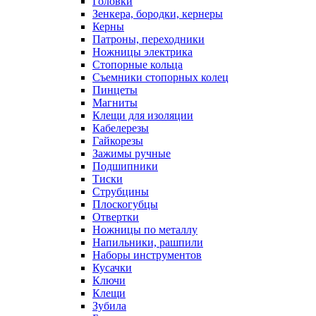
Головки
Зенкера, бородки, кернеры
Керны
Патроны, переходники
Ножницы электрика
Стопорные кольца
Съемники стопорных колец
Пинцеты
Магниты
Клещи для изоляции
Кабелерезы
Гайкорезы
Зажимы ручные
Подшипники
Тиски
Струбцины
Плоскогубцы
Отвертки
Ножницы по металлу
Напильники, рашпили
Наборы инструментов
Кусачки
Ключи
Клещи
Зубила