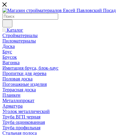
Каталог
Стройматериалы
Пиломатериалы
Доска
Брус
Брусок
Вагонка
Имитация бруса, блок-хаус
Пропитки для дерева
Половая доска
Погонажные изделия
Террасная доска
Планкен
Металлопрокат
Арматура
Уголок металлический
Труба ВГП черная
Труба оцинкованная
Труба профильная
Стальная полоса