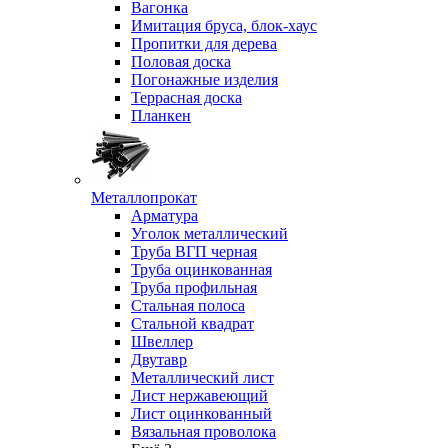
Вагонка
Имитация бруса, блок-хаус
Пропитки для дерева
Половая доска
Погонажные изделия
Террасная доска
Планкен
Металлопрокат
Арматура
Уголок металлический
Труба ВГП черная
Труба оцинкованная
Труба профильная
Стальная полоса
Стальной квадрат
Швеллер
Двутавр
Металлический лист
Лист нержавеющий
Лист оцинкованный
Вязальная проволока