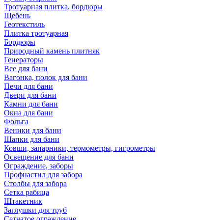
Тротуарная плитка, бордюры
Щебень
Геотекстиль
Плитка тротуарная
Бордюры
Природный камень плитняк
Генераторы
Все для бани
Вагонка, полок для бани
Печи для бани
Двери для бани
Камни для бани
Окна для бани
Фольга
Веники для бани
Шапки для бани
Ковши, запарники, термометры, гигрометры
Освещение для бани
Ограждение, заборы
Профнастил для забора
Столбы для забора
Сетка рабица
Штакетник
Заглушки для труб
Сетчатое ограждение