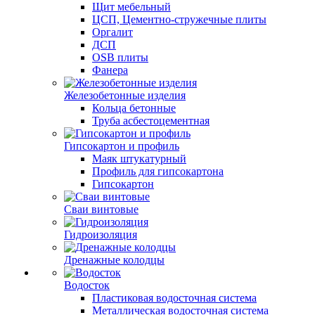
Щит мебельный
ЦСП, Цементно-стружечные плиты
Оргалит
ДСП
OSB плиты
Фанера
Железобетонные изделия
Кольца бетонные
Труба асбестоцементная
Гипсокартон и профиль
Маяк штукатурный
Профиль для гипсокартона
Гипсокартон
Сваи винтовые
Гидроизоляция
Дренажные колодцы
Водосток
Пластиковая водосточная система
Металлическая водосточная система