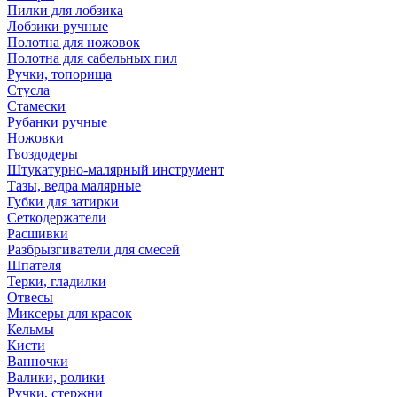
Пилки для лобзика
Лобзики ручные
Полотна для ножовок
Полотна для сабельных пил
Ручки, топорища
Стусла
Стамески
Рубанки ручные
Ножовки
Гвоздодеры
Штукатурно-малярный инструмент
Тазы, ведра малярные
Губки для затирки
Сеткодержатели
Расшивки
Разбрызгиватели для смесей
Шпателя
Терки, гладилки
Отвесы
Миксеры для красок
Кельмы
Кисти
Ванночки
Валики, ролики
Ручки, стержни