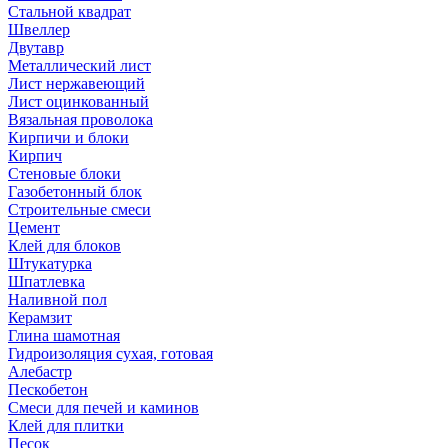
Стальной квадрат
Швеллер
Двутавр
Металлический лист
Лист нержавеющий
Лист оцинкованный
Вязальная проволока
Кирпичи и блоки
Кирпич
Стеновые блоки
Газобетонный блок
Строительные смеси
Цемент
Клей для блоков
Штукатурка
Шпатлевка
Наливной пол
Керамзит
Глина шамотная
Гидроизоляция сухая, готовая
Алебастр
Пескобетон
Смеси для печей и каминов
Клей для плитки
Песок