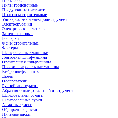
Пилы сабельные
Пилы торцовочные
Продувочные пистолеты
Пылесосы строительные
Универсальный электроинструмент
Электрорубанки
Электрические степлеры
Заточные станки
Болгарки
Фены строительные
Фрезеры
Шлифовальные машинки
Ленточная шлифмашина
Орбитальная шлифмашина
Плоскошлифовальные машины
Виброшлифмашинка
Дрели
Обогреватели
Ручной инструмент
Абразивно-шлифовальный инструмент
Шлифовальная бумага
Шлифовальные губки
Алмазные диски
Обдирочные диски
Пильные диски