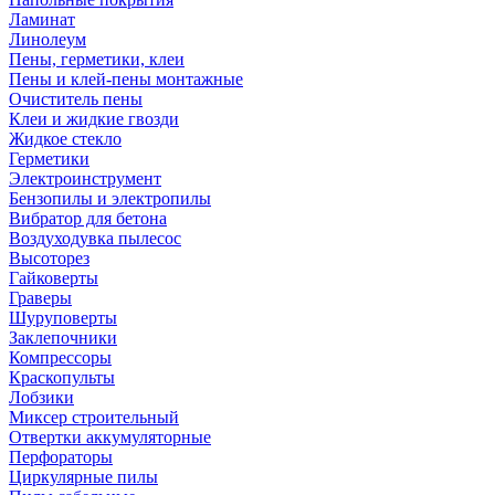
Ламинат
Линолеум
Пены, герметики, клеи
Пены и клей-пены монтажные
Очиститель пены
Клеи и жидкие гвозди
Жидкое стекло
Герметики
Электроинструмент
Бензопилы и электропилы
Вибратор для бетона
Воздуходувка пылесос
Высоторез
Гайковерты
Граверы
Шуруповерты
Заклепочники
Компрессоры
Краскопульты
Лобзики
Миксер строительный
Отвертки аккумуляторные
Перфораторы
Циркулярные пилы