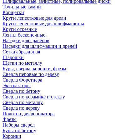
Шлифовальные, зачистные, полировальные диски
Точильные камни
Корщетки
Круги лепестковые для дрели
Круги лепестковые для шлифмашины
Круги отрезные
Ленты бесконечные
Насадки для граверов
Насадки для шлифмашин и дрелей
Сетка абразивная
Шарошки
Щетки по металлу
Буры, сверла, коронки, фрезы
Сверла перовые по дереву
Сверла Форстнера
Экстракторы
Сверла по бетону
Сверла по керамике и стеклу
Сверла по металлу
Сверла по дереву
Полотна для реноватора
Фрезы
Наборы сверел
Буры по бетону
Коронки