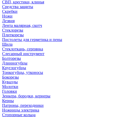
СВП, крестики, клинья
Средства защиты
Скребки
Ножи
Лезвия
Лента малярная, скотч
Стеклорезы
Плиткорезы
Пистолеты для герметика и пены
Шила
Стеклоткань, серпянка
Слесарный инструмент
Болторезы
Длинногубцы
Круглогубцы
Тонкогубцы, утконосы
Бокорезы
Кувалды
Молотки
Головки
Зенкера, бородки, кернеры
Керны
Патроны, переходники
Ножницы электрика
Стопорные кольца