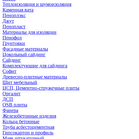
Теплоизоляция и шумоизоляция
Каменная вата
Пеноплэкс
Джут
Пенопласт
Материалы для изоляции
Пенофол
Грунтовки
Фасадные материалы
Цокольный сайдинг
Сайдинг
Комплектующие для сайдинга
Софит
Древесно-плитные материалы
Щит мебельный
ЦСП, Цементно-стружечные плиты
Оргалит
ДСП
OSB плиты
Фанера
Железобетонные изделия
Кольца бетонные
Труба асбестоцементная
Гипсокартон и профиль
Маяк штукатурный