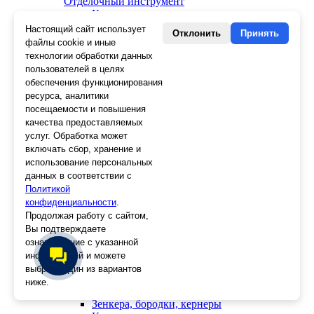
Отделочный инструмент
Клеевые пистолеты и стержни
СВП, крестики, клинья
Настоящий сайт использует
Отклонить
Принять
Средства защиты
файлы cookie и иные
Скребки
технологии обработки данных
Ножи
пользователей в целях
Лезвия
обеспечения функционирования
Лента малярная, скотч
ресурса, аналитики
Стеклорезы
посещаемости и повышения
Плиткорезы
качества предоставляемых
Пистолеты для герметика и пены
услуг. Обработка может
Шила
включать сбор, хранение и
Стеклоткань, серпянка
использование персональных
Ещё 2
данных в соответствии с
Политикой
Слесарный инструмент
конфиденциальности
Болторезы
.
Длинногубцы
Продолжая работу с сайтом,
Круглогубцы
Вы подтверждаете
Тонкогубцы, утконосы
ознакомление с указанной
Бокорезы
информацией и можете
Кувалды
выбрать один из вариантов
Молотки
ниже.
Головки
Зенкера, бородки, кернеры