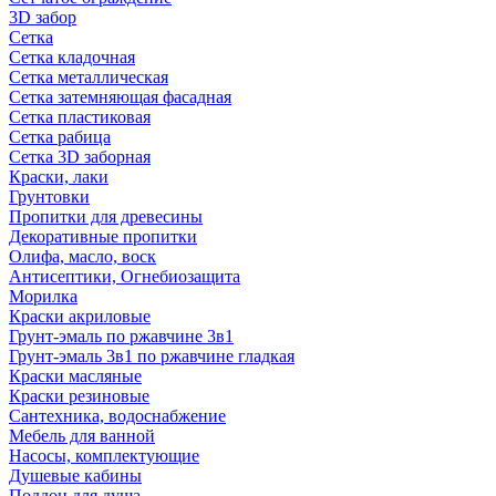
3D забор
Сетка
Сетка кладочная
Сетка металлическая
Сетка затемняющая фасадная
Сетка пластиковая
Сетка рабица
Сетка 3D заборная
Краски, лаки
Грунтовки
Пропитки для древесины
Декоративные пропитки
Олифа, масло, воск
Антисептики, Огнебиозащита
Морилка
Краски акриловые
Грунт-эмаль по ржавчине 3в1
Грунт-эмаль 3в1 по ржавчине гладкая
Краски масляные
Краски резиновые
Сантехника, водоснабжение
Мебель для ванной
Насосы, комплектующие
Душевые кабины
Поддон для душа