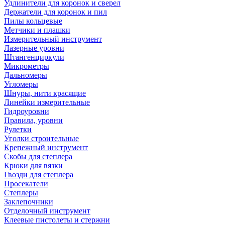
Удлинители для коронок и сверел
Держатели для коронок и пил
Пилы кольцевые
Метчики и плашки
Измерительный инструмент
Лазерные уровни
Штангенциркули
Микрометры
Дальномеры
Угломеры
Шнуры, нити красящие
Линейки измерительные
Гидроуровни
Правила, уровни
Рулетки
Уголки строительные
Крепежный инструмент
Скобы для степлера
Крюки для вязки
Гвозди для степлера
Просекатели
Степлеры
Заклепочники
Отделочный инструмент
Клеевые пистолеты и стержни