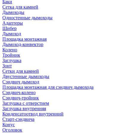
Баки
Сетка для камней
Дымоходы
Одностенные дымоходы
Адаптеры
Шибер
Дымоход
Площадка монтажная
Дымоход-конвектор
Колено
Тройник
Заглушка
Зонт
Сетки для камней
Двустенные дымоходы
Сэндвич дымоход
Площадка монтажная для сэндвич дымохода
Сэндвич-колено
Сэндвич-тройник
Заглушка с отверстием
Заглушка внутренняя
Конденсатоотвод внутренний
Старт-сэндвича
Конус
Оголовок