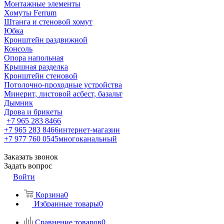
Монтажные элементы
Хомуты Ferrum
Штанга и стеновой хомут
Юбка
Кронштейн раздвижной
Консоль
Опора напольная
Крышная разделка
Кронштейн стеновой
Потолочно-проходные устройства
Минерит, листовой асбест, базальт
Дымник
Дрова и брикеты
+7 965 283 8466
+7 965 283 8466
интернет-магазин
+7 977 760 0545
многоканальный
Заказать звонок
Задать вопрос
Войти
Корзина
0
Избранные товары
0
Сравнение товаров
0