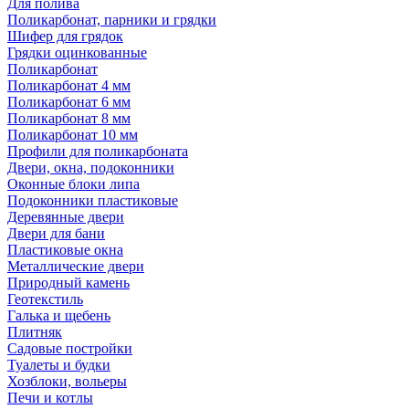
Для полива
Поликарбонат, парники и грядки
Шифер для грядок
Грядки оцинкованные
Поликарбонат
Поликарбонат 4 мм
Поликарбонат 6 мм
Поликарбонат 8 мм
Поликарбонат 10 мм
Профили для поликарбоната
Двери, окна, подоконники
Оконные блоки липа
Подоконники пластиковые
Деревянные двери
Двери для бани
Пластиковые окна
Металлические двери
Природный камень
Геотекстиль
Галька и щебень
Плитняк
Садовые постройки
Туалеты и будки
Хозблоки, вольеры
Печи и котлы