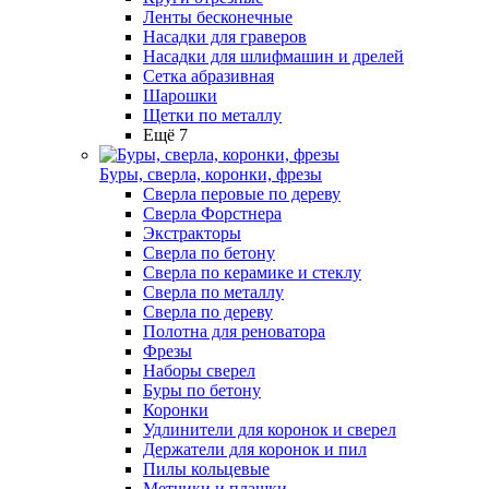
Ленты бесконечные
Насадки для граверов
Насадки для шлифмашин и дрелей
Сетка абразивная
Шарошки
Щетки по металлу
Ещё 7
Буры, сверла, коронки, фрезы
Сверла перовые по дереву
Сверла Форстнера
Экстракторы
Сверла по бетону
Сверла по керамике и стеклу
Сверла по металлу
Сверла по дереву
Полотна для реноватора
Фрезы
Наборы сверел
Буры по бетону
Коронки
Удлинители для коронок и сверел
Держатели для коронок и пил
Пилы кольцевые
Метчики и плашки