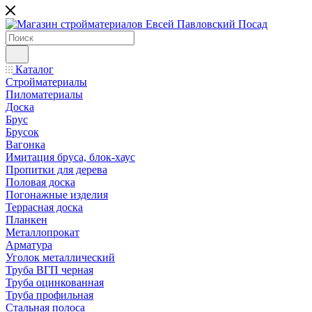
Каталог
Стройматериалы
Пиломатериалы
Доска
Брус
Брусок
Вагонка
Имитация бруса, блок-хаус
Пропитки для дерева
Половая доска
Погонажные изделия
Террасная доска
Планкен
Металлопрокат
Арматура
Уголок металлический
Труба ВГП черная
Труба оцинкованная
Труба профильная
Стальная полоса