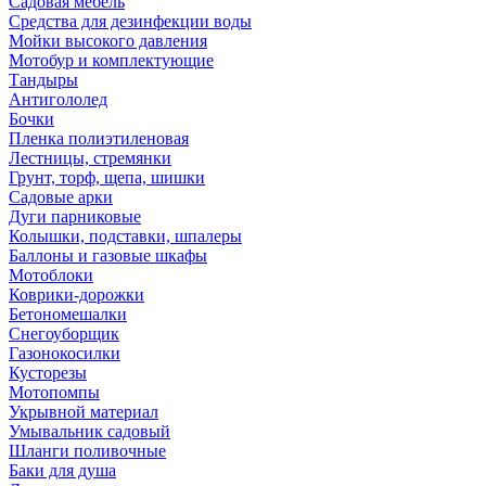
Садовая мебель
Средства для дезинфекции воды
Мойки высокого давления
Мотобур и комплектующие
Тандыры
Антигололед
Бочки
Пленка полиэтиленовая
Лестницы, стремянки
Грунт, торф, щепа, шишки
Садовые арки
Дуги парниковые
Колышки, подставки, шпалеры
Баллоны и газовые шкафы
Мотоблоки
Коврики-дорожки
Бетономешалки
Снегоуборщик
Газонокосилки
Кусторезы
Мотопомпы
Укрывной материал
Умывальник садовый
Шланги поливочные
Баки для душа