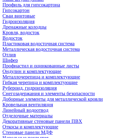
Профиль для гипсокартона
Гипсокартон
Сваи винтовые
Гидроизоляция
Дренажные колодцы
Кровля, водосток
Водосток
Пластиковая водосточная система
Металлическая водосточная система
Отлив
Шифер
Профнастил и оцинкованные листы
Ондулин и комплектующие
Металлочерепица и комплектующие
Гибкая черепица и комплектующие
Рубероид, гидроизоляция
Снегозадержания и элементы безопасности
Доборные элементы для металлической кровли
Кровельная вентиляция
Линейный водоотвод
Отделочные материалы
Декоративные стеновые панели ПВХ
Откосы и комплектующие
Стеновые панели МДФ
Напольные покрытия