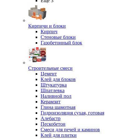
Ещё 3
Кирпичи и блоки
Кирпич
Стеновые блоки
Газобетонный блок
Строительные смеси
Цемент
Клей для блоков
Штукатурка
Шпатлевка
Наливной пол
Керамзит
Глина шамотная
Гидроизоляция сухая, готовая
Алебастр
Пескобетон
Смеси для печей и каминов
Клей для плитки