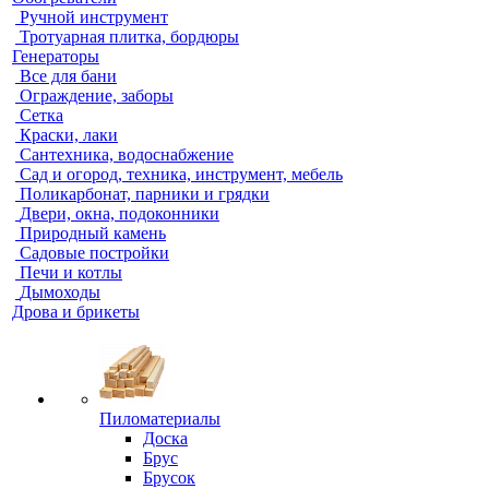
Ручной инструмент
Тротуарная плитка, бордюры
Генераторы
Все для бани
Ограждение, заборы
Сетка
Краски, лаки
Сантехника, водоснабжение
Сад и огород, техника, инструмент, мебель
Поликарбонат, парники и грядки
Двери, окна, подоконники
Природный камень
Садовые постройки
Печи и котлы
Дымоходы
Дрова и брикеты
Пиломатериалы
Доска
Брус
Брусок