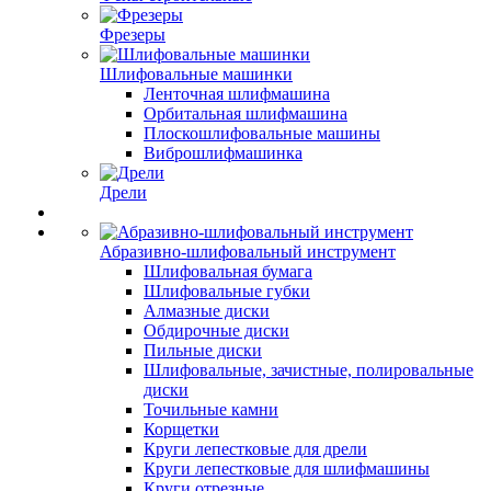
Фрезеры
Шлифовальные машинки
Ленточная шлифмашина
Орбитальная шлифмашина
Плоскошлифовальные машины
Виброшлифмашинка
Дрели
Абразивно-шлифовальный инструмент
Шлифовальная бумага
Шлифовальные губки
Алмазные диски
Обдирочные диски
Пильные диски
Шлифовальные, зачистные, полировальные
диски
Точильные камни
Корщетки
Круги лепестковые для дрели
Круги лепестковые для шлифмашины
Круги отрезные