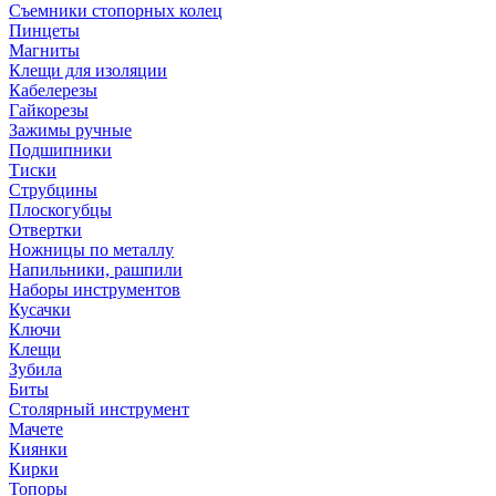
Съемники стопорных колец
Пинцеты
Магниты
Клещи для изоляции
Кабелерезы
Гайкорезы
Зажимы ручные
Подшипники
Тиски
Струбцины
Плоскогубцы
Отвертки
Ножницы по металлу
Напильники, рашпили
Наборы инструментов
Кусачки
Ключи
Клещи
Зубила
Биты
Столярный инструмент
Мачете
Киянки
Кирки
Топоры